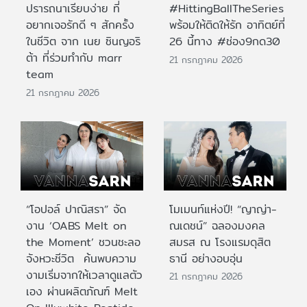
ปรารถนาเรียบง่าย ที่
#HittingBallTheSeries
อยากเจอรักดี ๆ สักครั้ง
พร้อมให้ติดให้รัก อาทิตย์ที่
ในชีวิต จาก เนย ซินญอริ
26 นี้ทาง #ช่อง9กด30
ต้า ที่ร่วมทำกับ marr
21 กรกฎาคม 2026
team
21 กรกฎาคม 2026
“โอปอล์ ปาณิสรา” จัด
โมเมนท์แห่งปี! “ญาญ่า-
งาน ‘OABS Melt on
ณเดชน์” ฉลองมงคล
the Moment’ ชวนชะลอ
สมรส ณ โรงแรมดุสิต
จังหวะชีวิต ค้นพบความ
ธานี อย่างอบอุ่น
งามเริ่มจากให้เวลาดูแลตัว
21 กรกฎาคม 2026
เอง ผ่านผลิตภัณฑ์ Melt