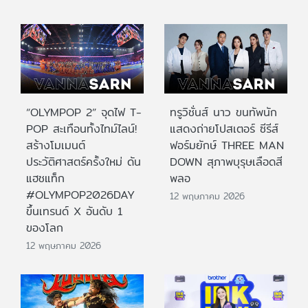
“OLYMPOP 2” จุดไฟ T-
ทรูวิชั่นส์ นาว ขนทัพนัก
POP สะเทือนทั้งไทม์ไลน์!
แสดงถ่ายโปสเตอร์ ซีรีส์
สร้างโมเมนต์
ฟอร์มยักษ์ THREE MAN
ประวัติศาสตร์ครั้งใหม่ ดัน
DOWN สุภาพบุรุษเลือดสี
แฮชแท็ก
พลอ
#OLYMPOP2026DAY
12 พฤษภาคม 2026
ขึ้นเทรนด์ X อันดับ 1
ของโลก
12 พฤษภาคม 2026