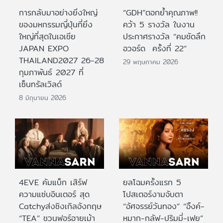
การกลับมาอย่างยิ่งใหญ่
“GDH”ตอกย้ำคุณภาพ!!
ของมหกรรมญี่ปุ่นที่ยิ่ง
คว้า 5 รางวัล ในงาน
ใหญ่ที่สุดในเอเชีย
ประกาศรางวัล “คมชัดลึก
JAPAN EXPO
อวอร์ด ครั้งที่ 22”
THAILAND2027 26-28
29 พฤษภาคม 2026
กุมภาพันธ์ 2027 ที่
เซ็นทรัลเวิลด์
8 มิถุนายน 2026
4EVE คัมแบ็ก เสิร์ฟ
ยลโฉมครั้งแรก 5
ความแซ่บอินเตอร์ สุด
โปสเตอร์งามจับตา
Catchyส่งซิงเกิลอังกฤษ
“อัศจรรย์วันทอง” “อิ้งค์-
“TEA” ชวนฟอร์อายเม้า
หมาก-กลัฟ-ปริมมี่-เฟย”