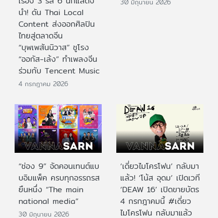
เรื่อง 3 รส 6 นักแสดง
30 มิถุนายน 2026
นำ! ดัน Thai Local
Content ส่งออกศิลปิน
ไทยสู่ตลาดจีน
“บุพเพสันนิวาส” ชูโรง
“ออกัส-เล้ง” ทำเพลงจีน
ร่วมกับ Tencent Music
4 กรกฎาคม 2026
“ช่อง 9” จัดคอนเทนต์แบ
‘เดี่ยวไมโครโฟน’ กลับมา
บอิมแพ็ค ครบทุกอรรถรส
แล้ว! ‘โน้ส อุดม’ เปิดเวที
ยืนหนึ่ง “The main
‘DEAW 16’ เปิดขายบัตร
national media”
4 กรกฎาคมนี้ #เดี่ยว
ไมโครโฟน กลับมาแล้ว
30 มิถุนายน 2026