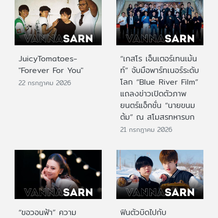
JuicyTomatoes-
“เกสโร เอ็นเตอร์เทนเม้น
"Forever For You"
ท์” จับมือพาร์ทเนอร์ระดับ
โลก “Blue River Film”
22 กรกฎาคม 2026
แถลงข่าวเปิดตัวภาพ
ยนตร์แอ็กชั่น “นายขนม
ต้ม” ณ สโมสรทหารบก
21 กรกฎาคม 2026
“ขอวอนฟ้า” ความ
ฟินตัวบิดไปกับ