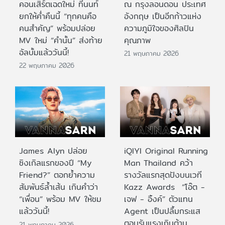
คอนเสิร์ตเฉดใหม่ ที่นนท์
ณ กรุงลอนดอน ประเทศ
ยกให้ค่ำคืนนี้ “ทุกคนคือ
อังกฤษ เป็นอีกก้าวแห่ง
คนสำคัญ” พร้อมปล่อย
ความภูมิใจของศิลปิน
MV ใหม่ “คำนั้น” ส่งท้าย
คุณภาพ
อัลบั้มแล้ววันนี้!
21 พฤษภาคม 2026
22 พฤษภาคม 2026
James Alyn ปล่อย
iQIYI Original Running
ซิงเกิลแรกของปี “My
Man Thailand คว้า
Friend?” ตอกย้ำความ
รางวัลแรกสุดปังบนเวที
สัมพันธ์ล้ำเส้น เกินคำว่า
Kazz Awards “โอ๊ต -
“เพื่อน” พร้อม MV ให้ชม
เจฟ - อิ้งค์” ตัวแทน
แล้ววันนี้!
Agent เป็นปลื้มกระแส
ตอบรับแรงเกินต้าน
21 พฤษภาคม 2026