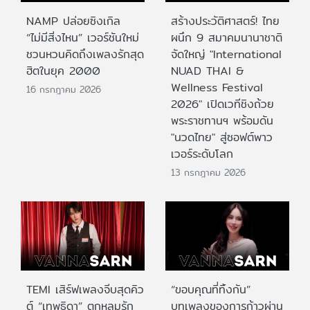
NAMP ปล่อยซิงเกิล
สร้างประวัติศาสตร์! ไทย
“ไม่มีสิ่งไหน” เวอร์ชันใหม่
ผนึก 9 สมาคมนานาชาติ
ชวนหวนคิดถึงเพลงรักสุด
จัดใหญ่ "International
ฮิตในยุค 2000
NUAD THAI &
Wellness Festival
16 กรกฎาคม 2026
2026" เปิดเวทีชิงถ้วย
พระราชทานฯ พร้อมดัน
"นวดไทย" สู่ซอฟต์พาว
เวอร์ระดับโลก
13 กรกฎาคม 2026
TEMI เสิร์ฟเพลงจีบสุดคิว
“ขอบคุณที่ทิ้งกัน”
ต์ “เทพธิดา” ตกหลุมรัก
บทเพลงของการก้าวผ่าน