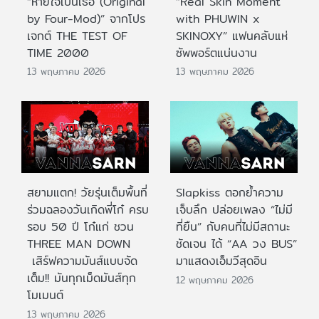
“หายใจเป็นเธอ (Original
“Real Skin Moment
by Four-Mod)” จากโปร
with PHUWIN x
เจกต์ THE TEST OF
SKINOXY” แฟนคลับแห่
TIME 2000
ซัพพอร์ตแน่นงาน
13 พฤษภาคม 2026
13 พฤษภาคม 2026
สยามแตก! วัยรุ่นเต็มพื้นที่
Slapkiss ตอกย้ำความ
ร่วมฉลองวันเกิดพี่โก๋ ครบ
เจ็บลึก ปล่อยเพลง “ไม่มี
รอบ 50 ปี โก๋แก่ ชวน
ที่ยืน” กับคนที่ไม่มีสถานะ
THREE MAN DOWN
ชัดเจน ได้ “AA วง BUS”
เสิร์ฟความมันส์แบบจัด
มาแสดงเอ็มวีสุดอิน
เต็ม!! มันทุกเม็ดมันส์ทุก
12 พฤษภาคม 2026
โมเมนต์
13 พฤษภาคม 2026