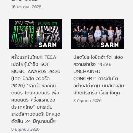
16 มิถุนายน 2026
ครั้งแรกในไทย!!! TECA
ปลดโซ่แห่งขีดจำกัด! ส่อง
เปิดโผผู้เข้าชิง SOT
ความสำเร็จ “4EVE
MUSIC AWARDS 2026
UNCHAINED
(โสต มิวสิค อวอร์ด
CONCERT” การเติบโต
2026) “รางวัลของคน
อย่างสง่างาม บนสเตจสม
ดนตรี โดยคนดนตรี เพื่อ
ศักดิ์ศรีเกิร์ลกรุ๊ปแห่งยุค
คนดนตรี ครั้งแรกของ
8 มิถุนายน 2026
ประเทศไทย” ยกระดับ
รางวัลทางดนตรี ปักหมุด
ตัดสิน 24 มิถุนายนนี้!!!
8 มิถุนายน 2026