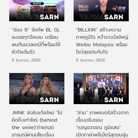
“ช่อง 9” จัดทัพ BL GL
“BILLKIN” สร้างความ
ลงจอทุกวีคเอน เตรียม
ภาคภูมิใจ คว้ารางวัลใหญ่
พบกับมวลเคมีที่พร้อมให้
Weibo Malaysia พร้อม
หัวใจเต้นรัว
โชว์สุดประทับใจ
6 สิงหาคม 2026
6 สิงหาคม 2026
JMNK ส่งซิงเกิลใหม่ ‘ไม่
"ล่าม" ภาพยนตร์สร้างจาก
คิดถึงเท่าไหร่ (behind
เรื่องจริงของ
the smile)’ถ่ายทอด
"เบญจวรรณ ภูมิแสน"
อารมณ์ผ่านเสียงร้อง
เปิดกาล่าพรีเมียร์สุดอบอุ่น