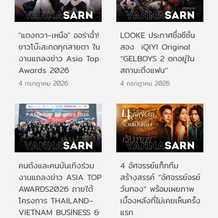
"แตงกวา-เหนือ" ออร่าฉ่ำ!
LOOKE ประกาศชื่อซีซั่น
ขาวโบ๊ะสะกดทุกสายตา ใน
สอง iQIYI Original
งานแถลงข่าว Asia Top
“GELBOYS 2 ตกอยู่ใน
Awards 2026
สถานะติ่งแฟน”
4 กรกฎาคม 2026
4 กรกฎาคม 2026
คนดังและคนบันเทิงร่วม
4 อัศจรรย์แท็กทีม
งานแถลงข่าว ASIA TOP
สร้างสรรค์ “อัศจรรย์จรย์
AWARDS2026 ภายใต้
วันทอง” พร้อมเผยภาพ
โครงการ THAILAND–
เบื้องหลังที่ไม่เคยเห็นครั้ง
VIETNAM BUSINESS &
แรก