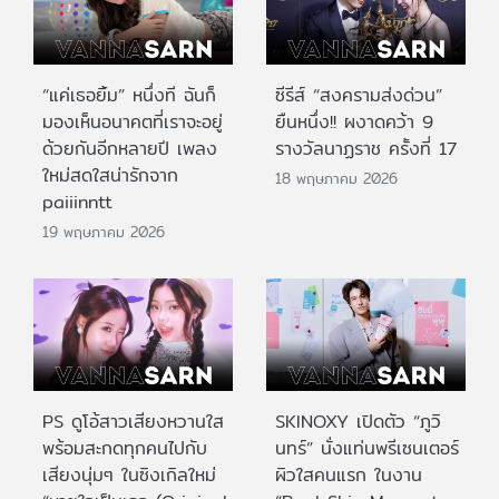
“แค่เธอยิ้ม” หนึ่งที ฉันก็
ซีรีส์ “สงครามส่งด่วน”
มองเห็นอนาคตที่เราจะอยู่
ยืนหนึ่ง!! ผงาดคว้า 9
ด้วยกันอีกหลายปี เพลง
รางวัลนาฏราช ครั้งที่ 17
ใหม่สดใสน่ารักจาก
18 พฤษภาคม 2026
paiiinntt
19 พฤษภาคม 2026
PS ดูโอ้สาวเสียงหวานใส
SKINOXY เปิดตัว “ภูวิ
พร้อมสะกดทุกคนไปกับ
นทร์” นั่งแท่นพรีเซนเตอร์
เสียงนุ่มๆ ในซิงเกิลใหม่
ผิวใสคนแรก ในงาน