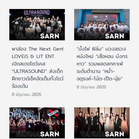
พาส่อง The Next Gen!
“บั้งไฟ ฟิล์ม” บวงสรวง
LOVEiS & LIT ENT.
หนังใหม่ “เสือหอน มังกร
เปิดสเตจโชว์เคส
หาว” รวมพลตลกคาเฟ่
“ULTRASOUND” ส่งเด็ก
ระดับตำนาน “หม่ำ-
ฝึกซาวด์เช็คจัดเต็มทั้งโชว์
จตุรงค์-โน้ต-เป็ด-นุ้ย”
ร้องเต้น
8 มิถุนายน 2026
8 มิถุนายน 2026