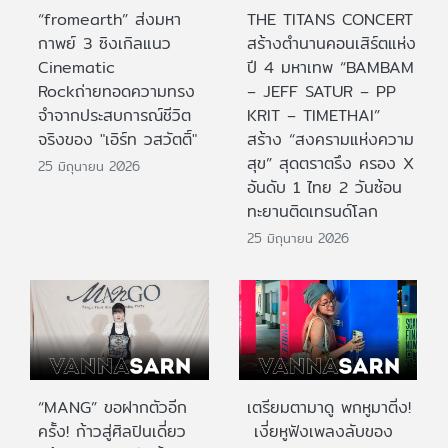
“fromearth” ส่งมหา
THE TITANS CONCERT
กาพย์ 3 ซิงเกิลแนว
สร้างตำนานคอนเสิร์ตแห่ง
Cinematic
ปี 4 มหาเทพ “BAMBAM
Rockถ่ายทอดความทรง
– JEFF SATUR – PP
จำจากประสบการณ์ชีวิต
KRIT – TIMETHAI”
จริงของ "เอิร์ท วสวัตติ์"
สร้าง “สงครามแห่งความ
สุข” สุดตราตรึง ครอง X
25 มิถุนายน 2026
อันดับ 1 ไทย 2 วันซ้อน
ทะยานติดเทรนด์โลก
25 มิถุนายน 2026
“MANG” ขอฝากตัวอีก
เตรียมตามาดู พกหูมาติ่ง!
ครั้ง! ก้าวสู่ศิลปินเดี่ยว
เงี่ยหูฟังเพลงลับของ