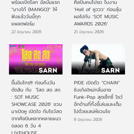
พร้อมเปิดโลก อัลบั้มแรก
ศิลปินคนโปรด ในงาน
“มางโก้ (MANGO)” ให้
‘Hall of หูววว’ ก่อนลุ้น
ฟังแล้ววันนี้ทุก
ผลไปกับ ‘SOT MUSIC
แพลตฟอร์ม
AWARDS 2026’
22 มิถุนายน 2026
21 มิถุนายน 2026
ขึ้นอินโทร!!! ก่อนถึงวัน
PIDE เปิดตัว “CHAIN”
ตัดสิน กับ 'โสต สด สด
ซิงเกิลใหม่กลิ่นอาย
: SOT MUSIC
Funk-Pop สุดเซ็กซี่ โชว์
SHOWCASE 2026' ชวน
อีกด้านที่ทั้งขี้เล่นและเต็ม
มาเปิดหู เปิดใจ กับโชว์สด
ไปด้วยเสน่ห์ชวนโย
จากศิลปินหลากหลายแนว
8 มิถุนายน 2026
ตลอด 6 วัน 4
LIVEHOUSE