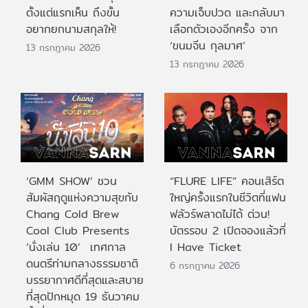
ตั้งแต่แรกเห็น ถึงขั้น
ความเจ็บปวด และกลับมา
อยากยกนามสกุลให้!
เลือกตัวเองอีกครั้ง จาก
‘ขนมจีน กุลมาศ’
13 กรกฎาคม 2026
13 กรกฎาคม 2026
‘GMM SHOW’ ชวน
“FLURE LIFE” คอนเสิร์ต
สัมผัสฤดูแห่งความสุขกับ
ใหญ่ครั้งแรกในชีวิตที่แฟน
Chang Cold Brew
ฟลัวร์พลาดไม่ได้ ด่วน!
Cool Club Presents
บัตรรอบ 2 เปิดจองแล้วที่
‘นั่งเล่น 10’ เทศกาล
I Have Ticket
ดนตรีท่ามกลางธรรมชาติ
6 กรกฎาคม 2026
บรรยากาศดีที่สุดและสบาย
ที่สุดปักหมุด 19 ธันวาคม