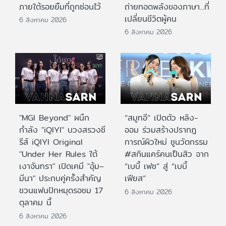
ภายใต้รอยยิ้มที่ถูกซ่อนไว้
ถ่ายทอดพลังของภาษา...ที่
เปลี่ยนชีวิตผู้คน
6 สิงหาคม 2026
6 สิงหาคม 2026
"MGI Beyond" ผนึก
“สมูทอี” เปิดตัว หลิง-
กำลัง "iQIYI" บวงสรวงซี
ออม ร่วมสร้างปรากฎ
รีส์ iQIYI Original
การณ์ผิวใหม่ ชูนวัตกรรม
"Under Her Rules ใต้
#สกินแคร์คนเป็นสิว จาก
เงาจันทรา" เปิดเคมี "อุ้ม–
“เบบี้ เฟซ” สู่ “เบบี้
มีนา" ประกบคู่ครั้งสำคัญ
เฟียส”
ชวนแฟนปักหมุดรอชม 17
6 สิงหาคม 2026
ตุลาคม นี้
6 สิงหาคม 2026