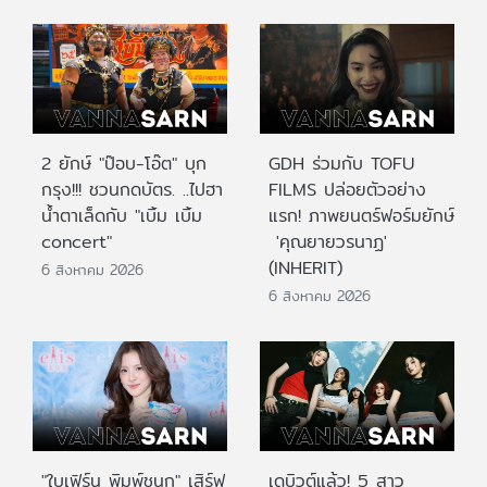
2 ยักษ์ "ป๊อบ-โอ๊ต" บุก
GDH ร่วมกับ TOFU
กรุง!!! ชวนกดบัตร. ..ไปฮา
FILMS ปล่อยตัวอย่าง
น้ำตาเล็ดกับ "เบิ้ม เบิ้ม
แรก! ภาพยนตร์ฟอร์มยักษ์
concert"
'คุณยายวรนาฏ'
(INHERIT)
6 สิงหาคม 2026
6 สิงหาคม 2026
"ใบเฟิร์น พิมพ์ชนก" เสิร์ฟ
เดบิวต์แล้ว! 5 สาว