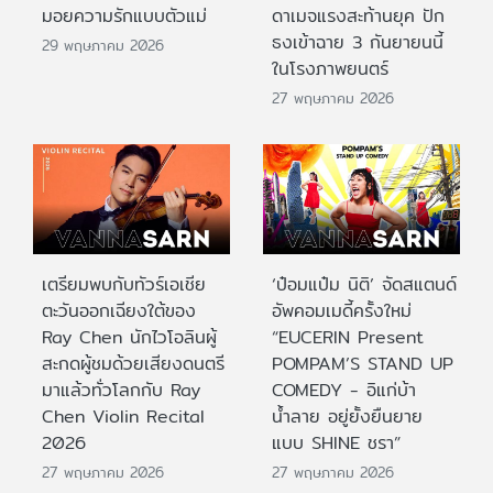
มอยความรักแบบตัวแม่
ดาเมจแรงสะท้านยุค ปัก
ธงเข้าฉาย 3 กันยายนนี้
29 พฤษภาคม 2026
ในโรงภาพยนตร์
27 พฤษภาคม 2026
เตรียมพบกับทัวร์เอเชีย
‘ป๋อมแป๋ม นิติ’ จัดสแตนด์
ตะวันออกเฉียงใต้ของ
อัพคอมเมดี้ครั้งใหม่
Ray Chen นักไวโอลินผู้
“EUCERIN Present
สะกดผู้ชมด้วยเสียงดนตรี
POMPAM’S STAND UP
มาแล้วทั่วโลกกับ Ray
COMEDY - อิแก่บ้า
Chen Violin Recital
น้ำลาย อยู่ยั้งยืนยาย
2026
แบบ SHINE ชรา”
27 พฤษภาคม 2026
27 พฤษภาคม 2026