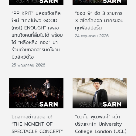
“PP KRIT” ปล่อยซิงเกิล
“ช่อง 9” จัด 3 รายการ
ใหม่ “เก่งไม่พอ GOOD
3 สไตล์ลงจอ มาครบจบ
(not) ENOUGH” เพลง
ทุกฟีลสปอร์ต
แทนใจคนที่ลืมไม่ได้ พร้อม
24 พฤษภาคม 2026
ได้ “หลิงหลิง คอง” มา
ร่วมถ่ายทอดอารมณ์ผ่าน
มิวสิควิดีโอ
25 พฤษภาคม 2026
ปิดฉากอย่างงดงาม!
“บิวกิ้น พุฒิพงศ์” คว้า
“THE MOMENT OF
ปริญญาโท University
SPECTACLE CONCERT”
College London (UCL)