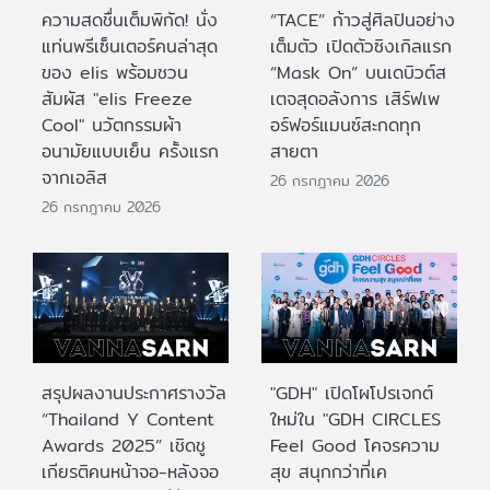
ความสดชื่นเต็มพิกัด! นั่ง
“TACE” ก้าวสู่ศิลปินอย่าง
แท่นพรีเซ็นเตอร์คนล่าสุด
เต็มตัว เปิดตัวซิงเกิลแรก
ของ elis พร้อมชวน
“Mask On” บนเดบิวต์ส
สัมผัส "elis Freeze
เตจสุดอลังการ เสิร์ฟเพ
Cool" นวัตกรรมผ้า
อร์ฟอร์แมนซ์สะกดทุก
อนามัยแบบเย็น ครั้งแรก
สายตา
จากเอลิส
26 กรกฎาคม 2026
26 กรกฎาคม 2026
สรุปผลงานประกาศรางวัล
"GDH" เปิดโผโปรเจกต์
“Thailand Y Content
ใหม่ใน "GDH CIRCLES
Awards 2025” เชิดชู
Feel Good โคจรความ
เกียรติคนหน้าจอ-หลังจอ
สุข สนุกกว่าที่เค