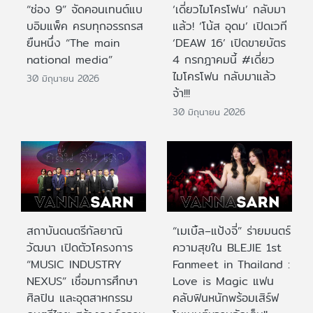
“ช่อง 9” จัดคอนเทนต์แบ
‘เดี่ยวไมโครโฟน’ กลับมา
บอิมแพ็ค ครบทุกอรรถรส
แล้ว! ‘โน้ส อุดม’ เปิดเวที
ยืนหนึ่ง “The main
‘DEAW 16’ เปิดขายบัตร
national media”
4 กรกฎาคมนี้ #เดี่ยว
ไมโครโฟน กลับมาแล้ว
30 มิถุนายน 2026
จ้า!!!
30 มิถุนายน 2026
สถาบันดนตรีกัลยาณิ
“เมเบิ้ล–แป้งจี่” ร่ายมนตร์
วัฒนา เปิดตัวโครงการ
ความสุขใน BLEJIE 1st
“MUSIC INDUSTRY
Fanmeet in Thailand :
NEXUS” เชื่อมการศึกษา
Love is Magic แฟน
ศิลปิน และอุตสาหกรรม
คลับฟินหนักพร้อมเสิร์ฟ