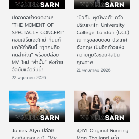
ปิดฉากอย่างงดงาม!
“บิวกิ้น พุฒิพงศ์” คว้า
“THE MOMENT OF
ปริญญาโท University
SPECTACLE CONCERT”
College London (UCL)
คอนเสิร์ตเฉดใหม่ ที่นนท์
ณ กรุงลอนดอน ประเทศ
ยกให้ค่ำคืนนี้ “ทุกคนคือ
อังกฤษ เป็นอีกก้าวแห่ง
คนสำคัญ” พร้อมปล่อย
ความภูมิใจของศิลปิน
MV ใหม่ “คำนั้น” ส่งท้าย
คุณภาพ
อัลบั้มแล้ววันนี้!
21 พฤษภาคม 2026
22 พฤษภาคม 2026
James Alyn ปล่อย
iQIYI Original Running
ซิงเกิลแรกของปี “My
Man Thailand คว้า