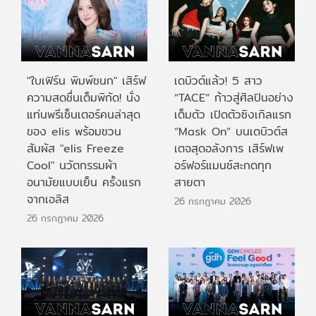
"ใบเฟิร์น พิมพ์ชนก" เสิร์ฟ
เดบิวต์แล้ว! 5 สาว
ความสดชื่นเต็มพิกัด! นั่ง
“TACE” ก้าวสู่ศิลปินอย่าง
แท่นพรีเซ็นเตอร์คนล่าสุด
เต็มตัว เปิดตัวซิงเกิลแรก
ของ elis พร้อมชวน
“Mask On” บนเดบิวต์ส
สัมผัส "elis Freeze
เตจสุดอลังการ เสิร์ฟเพ
Cool" นวัตกรรมผ้า
อร์ฟอร์แมนซ์สะกดทุก
อนามัยแบบเย็น ครั้งแรก
สายตา
จากเอลิส
26 กรกฎาคม 2026
26 กรกฎาคม 2026