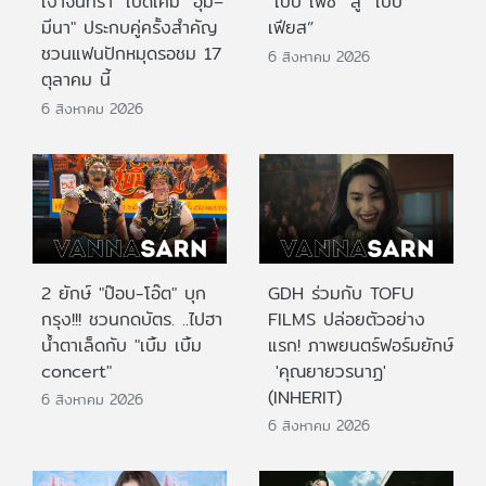
เงาจันทรา" เปิดเคมี "อุ้ม–
“เบบี้ เฟซ” สู่ “เบบี้
มีนา" ประกบคู่ครั้งสำคัญ
เฟียส”
ชวนแฟนปักหมุดรอชม 17
6 สิงหาคม 2026
ตุลาคม นี้
6 สิงหาคม 2026
2 ยักษ์ "ป๊อบ-โอ๊ต" บุก
GDH ร่วมกับ TOFU
กรุง!!! ชวนกดบัตร. ..ไปฮา
FILMS ปล่อยตัวอย่าง
น้ำตาเล็ดกับ "เบิ้ม เบิ้ม
แรก! ภาพยนตร์ฟอร์มยักษ์
concert"
'คุณยายวรนาฏ'
(INHERIT)
6 สิงหาคม 2026
6 สิงหาคม 2026