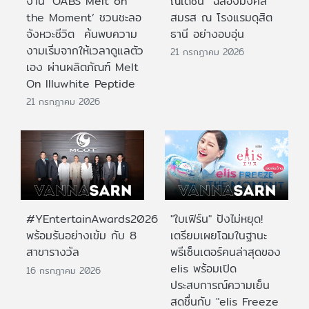
งาน ‘OABS Melt on
ณเดชน์” ฉลองมงคล
the Moment’ ชวนชะลอ
สมรส ณ โรงแรมดุสิต
จังหวะชีวิต ค้นพบความ
ธานี อย่างอบอุ่น
งามเริ่มจากให้เวลาดูแลตัว
21 กรกฎาคม 2026
เอง ผ่านผลิตภัณฑ์ Melt
On Illuwhite Peptide
21 กรกฎาคม 2026
#YEntertainAwards2026
"ใบเฟิร์น" ปังไม่หยุด!
พร้อมรันอย่างเข้ม กับ 8
เตรียมเผยโฉมในฐานะ
สาขารางวัล
พรีเซ็นเตอร์คนล่าสุดของ
elis พร้อมเปิด
16 กรกฎาคม 2026
ประสบการณ์ความเย็น
สดชื่นกับ "elis Freeze