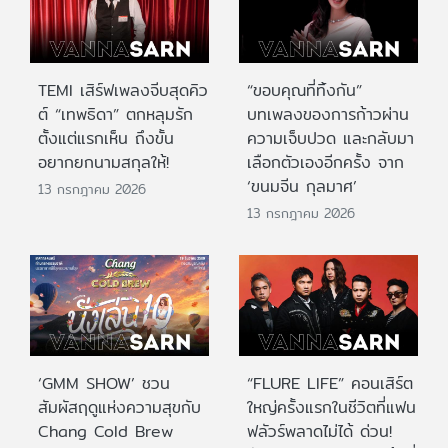
TEMI เสิร์ฟเพลงจีบสุดคิว
“ขอบคุณที่ทิ้งกัน”
ต์ “เทพธิดา” ตกหลุมรัก
บทเพลงของการก้าวผ่าน
ตั้งแต่แรกเห็น ถึงขั้น
ความเจ็บปวด และกลับมา
อยากยกนามสกุลให้!
เลือกตัวเองอีกครั้ง จาก
‘ขนมจีน กุลมาศ’
13 กรกฎาคม 2026
13 กรกฎาคม 2026
‘GMM SHOW’ ชวน
“FLURE LIFE” คอนเสิร์ต
สัมผัสฤดูแห่งความสุขกับ
ใหญ่ครั้งแรกในชีวิตที่แฟน
Chang Cold Brew
ฟลัวร์พลาดไม่ได้ ด่วน!