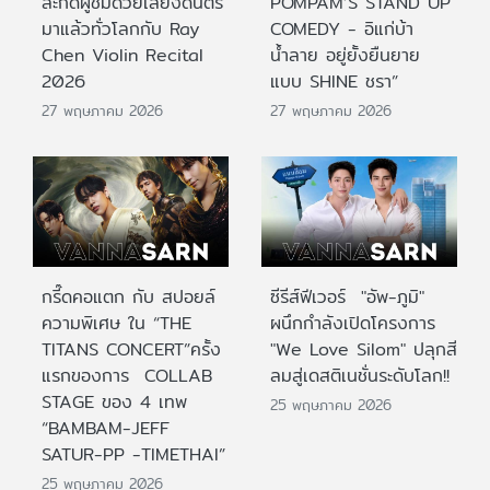
สะกดผู้ชมด้วยเสียงดนตรี
POMPAM’S STAND UP
มาแล้วทั่วโลกกับ Ray
COMEDY - อิแก่บ้า
Chen Violin Recital
น้ำลาย อยู่ยั้งยืนยาย
2026
แบบ SHINE ชรา”
27 พฤษภาคม 2026
27 พฤษภาคม 2026
กรี๊ดคอแตก กับ สปอยล์
ซีรีส์ฟีเวอร์ "อัพ-ภูมิ"
ความพิเศษ ใน “THE
ผนึกกำลังเปิดโครงการ
TITANS CONCERT”ครั้ง
"We Love Silom" ปลุกสี
แรกของการ COLLAB
ลมสู่เดสติเนชั่นระดับโลก!!
STAGE ของ 4 เทพ
25 พฤษภาคม 2026
“BAMBAM-JEFF
SATUR-PP -TIMETHAI”
25 พฤษภาคม 2026