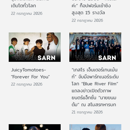
เติบโตทั่วโลก
ค่ะ” ท็อปฟอร์มเข้าชิง
สูงสุด 15 รางวัล
22 กรกฎาคม 2026
22 กรกฎาคม 2026
JuicyTomatoes-
“เกสโร เอ็นเตอร์เทนเม้น
"Forever For You"
ท์” จับมือพาร์ทเนอร์ระดับ
โลก “Blue River Film”
22 กรกฎาคม 2026
แถลงข่าวเปิดตัวภาพ
ยนตร์แอ็กชั่น “นายขนม
ต้ม” ณ สโมสรทหารบก
21 กรกฎาคม 2026