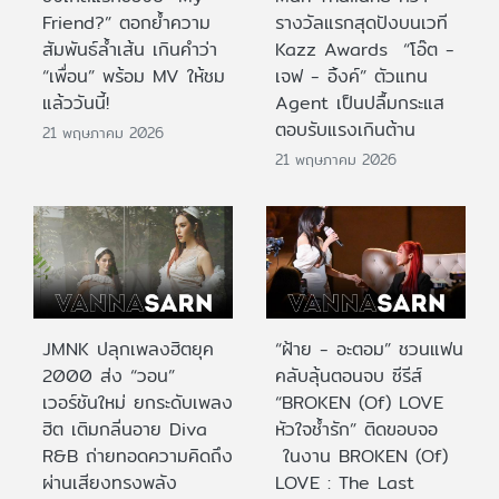
Friend?” ตอกย้ำความ
รางวัลแรกสุดปังบนเวที
สัมพันธ์ล้ำเส้น เกินคำว่า
Kazz Awards “โอ๊ต -
“เพื่อน” พร้อม MV ให้ชม
เจฟ - อิ้งค์” ตัวแทน
แล้ววันนี้!
Agent เป็นปลื้มกระแส
ตอบรับแรงเกินต้าน
21 พฤษภาคม 2026
21 พฤษภาคม 2026
JMNK ปลุกเพลงฮิตยุค
“ฝ้าย - อะตอม” ชวนแฟน
2000 ส่ง “วอน”
คลับลุ้นตอนจบ ซีรีส์
เวอร์ชันใหม่ ยกระดับเพลง
“BROKEN (Of) LOVE
ฮิต เติมกลิ่นอาย Diva
หัวใจช้ำรัก” ติดขอบจอ
R&B ถ่ายทอดความคิดถึง
ในงาน BROKEN (Of)
ผ่านเสียงทรงพลัง
LOVE : The Last