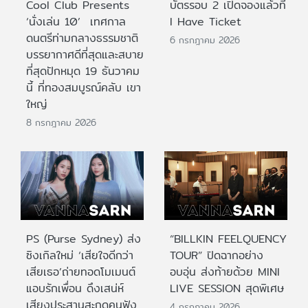
Cool Club Presents
บัตรรอบ 2 เปิดจองแล้วที่
‘นั่งเล่น 10’ เทศกาล
I Have Ticket
ดนตรีท่ามกลางธรรมชาติ
6 กรกฎาคม 2026
บรรยากาศดีที่สุดและสบาย
ที่สุดปักหมุด 19 ธันวาคม
นี้ ที่ทองสมบูรณ์คลับ เขา
ใหญ่
8 กรกฎาคม 2026
PS (Purse Sydney) ส่ง
“BILLKIN FEELQUENCY
ซิงเกิลใหม่ ‘เสียใจดีกว่า
TOUR” ปิดฉากอย่าง
เสียเธอ’ถ่ายทอดโมเมนต์
อบอุ่น ส่งท้ายด้วย MINI
แอบรักเพื่อน ดึงเสน่ห์
LIVE SESSION สุดพิเศษ
เสียงประสานสะกดคนฟัง
4 กรกฎาคม 2026