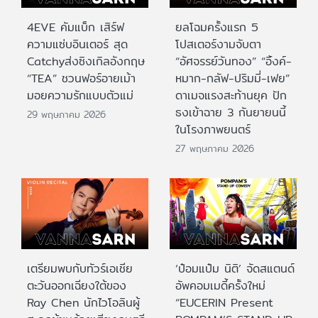
4EVE คัมแบ็ก เสิร์ฟ
ยลโฉมครั้งแรก 5
ความแซ่บอินเตอร์ สุด
โปสเตอร์งามจับตา
Catchyส่งซิงเกิลอังกฤษ
“อัศจรรย์วันทอง” “อิ้งค์-
“TEA” ชวนฟอร์อายเม้า
หมาก-กลัฟ-ปริมมี่-เฟย”
มอยความรักแบบตัวแม่
ดาเมจแรงสะท้านยุค ปัก
ธงเข้าฉาย 3 กันยายนนี้
29 พฤษภาคม 2026
ในโรงภาพยนตร์
27 พฤษภาคม 2026
เตรียมพบกับทัวร์เอเชีย
‘ป๋อมแป๋ม นิติ’ จัดสแตนด์
ตะวันออกเฉียงใต้ของ
อัพคอมเมดี้ครั้งใหม่
Ray Chen นักไวโอลินผู้
“EUCERIN Present