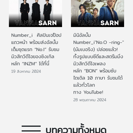
Number_i ศิลปินเจป็อป
มินิอัลบั้ม
แถวหน้า พร้อมส่งอัลบั้ม
Number_i"No.O -ring-"
เต็มชุดแรก “No.I” รับชม
(นัมเบอริง) ปล่อยแล้ว!
มิวสิกวิดีโอของซิงเกิล
ทั้งรูปแบบซีดีและสตรีมมิ่ง
หลัก “INZM” ได้ที่นี่
มิวสิกวิดีโอเพลง
หลัก “BON” พร้อมซับ
19 สิงหาคม 2024
ไตเติล 10 ภาษา รับชมได้
แล้วทั่วโลก
ทาง YouTube!
28 พฤษภาคม 2024
บทความทั้งหมด