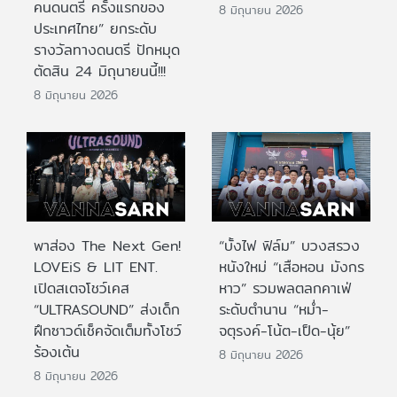
คนดนตรี ครั้งแรกของ
8 มิถุนายน 2026
ประเทศไทย” ยกระดับ
รางวัลทางดนตรี ปักหมุด
ตัดสิน 24 มิถุนายนนี้!!!
8 มิถุนายน 2026
พาส่อง The Next Gen!
“บั้งไฟ ฟิล์ม” บวงสรวง
LOVEiS & LIT ENT.
หนังใหม่ “เสือหอน มังกร
เปิดสเตจโชว์เคส
หาว” รวมพลตลกคาเฟ่
“ULTRASOUND” ส่งเด็ก
ระดับตำนาน “หม่ำ-
ฝึกซาวด์เช็คจัดเต็มทั้งโชว์
จตุรงค์-โน้ต-เป็ด-นุ้ย”
ร้องเต้น
8 มิถุนายน 2026
8 มิถุนายน 2026