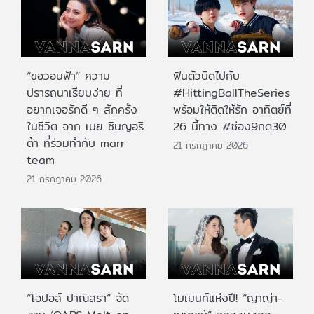
“ขอวอนฟ้า” ความ
ฟินตัวบิดไปกับ
ปรารถนาเรียบง่าย ที่
#HittingBallTheSeries
อยากเจอรักดี ๆ สักครั้ง
พร้อมให้ติดให้รัก อาทิตย์ที่
ในชีวิต จาก เนย ซินญอริ
26 นี้ทาง #ช่อง9กด30
ต้า ที่ร่วมทำกับ marr
21 กรกฎาคม 2026
team
21 กรกฎาคม 2026
“โอปอล์ ปาณิสรา” จัด
โมเมนท์แห่งปี! “ญาญ่า-