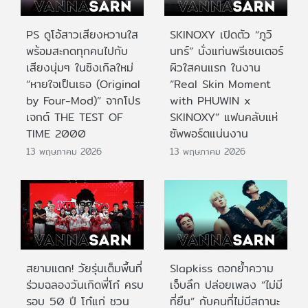
PS ดูโอ้สาวเสียงหวานใส
SKINOXY เปิดตัว “ภูวิ
พร้อมสะกดทุกคนไปกับ
นทร์” นั่งแท่นพรีเซนเตอร์
เสียงนุ่มๆ ในซิงเกิลใหม่
ผิวใสคนแรก ในงาน
“หายใจเป็นเธอ (Original
“Real Skin Moment
by Four-Mod)” จากโปร
with PHUWIN x
เจกต์ THE TEST OF
SKINOXY” แฟนคลับแห่
TIME 2000
ซัพพอร์ตแน่นงาน
13 พฤษภาคม 2026
13 พฤษภาคม 2026
สยามแตก! วัยรุ่นเต็มพื้นที่
Slapkiss ตอกย้ำความ
ร่วมฉลองวันเกิดพี่โก๋ ครบ
เจ็บลึก ปล่อยเพลง “ไม่มี
รอบ 50 ปี โก๋แก่ ชวน
ที่ยืน” กับคนที่ไม่มีสถานะ