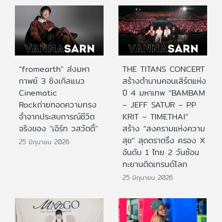
“fromearth” ส่งมหา
THE TITANS CONCERT
กาพย์ 3 ซิงเกิลแนว
สร้างตำนานคอนเสิร์ตแห่ง
Cinematic
ปี 4 มหาเทพ “BAMBAM
Rockถ่ายทอดความทรง
– JEFF SATUR – PP
จำจากประสบการณ์ชีวิต
KRIT – TIMETHAI”
จริงของ "เอิร์ท วสวัตติ์"
สร้าง “สงครามแห่งความ
สุข” สุดตราตรึง ครอง X
25 มิถุนายน 2026
อันดับ 1 ไทย 2 วันซ้อน
ทะยานติดเทรนด์โลก
25 มิถุนายน 2026