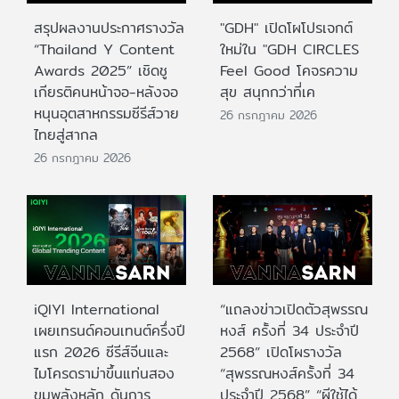
สรุปผลงานประกาศรางวัล
"GDH" เปิดโผโปรเจกต์
“Thailand Y Content
ใหม่ใน "GDH CIRCLES
Awards 2025” เชิดชู
Feel Good โคจรความ
เกียรติคนหน้าจอ-หลังจอ
สุข สนุกกว่าที่เค
หนุนอุตสาหกรรมซีรีส์วาย
26 กรกฎาคม 2026
ไทยสู่สากล
26 กรกฎาคม 2026
iQIYI International
“แถลงข่าวเปิดตัวสุพรรณ
เผยเทรนด์คอนเทนต์ครึ่งปี
หงส์ ครั้งที่ 34 ประจำปี
แรก 2026 ซีรีส์จีนและ
2568” เปิดโผรางวัล
ไมโครดราม่าขึ้นแท่นสอง
“สุพรรณหงส์ครั้งที่ 34
ขุมพลังหลัก ดันการ
ประจำปี 2568” “ผีใช้ได้