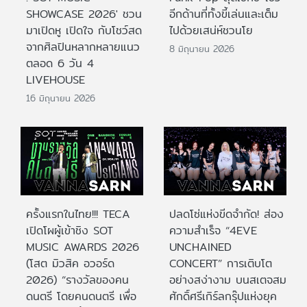
SHOWCASE 2026' ชวน
อีกด้านที่ทั้งขี้เล่นและเต็ม
มาเปิดหู เปิดใจ กับโชว์สด
ไปด้วยเสน่ห์ชวนโย
จากศิลปินหลากหลายแนว
8 มิถุนายน 2026
ตลอด 6 วัน 4
LIVEHOUSE
16 มิถุนายน 2026
ครั้งแรกในไทย!!! TECA
ปลดโซ่แห่งขีดจำกัด! ส่อง
เปิดโผผู้เข้าชิง SOT
ความสำเร็จ “4EVE
MUSIC AWARDS 2026
UNCHAINED
(โสต มิวสิค อวอร์ด
CONCERT” การเติบโต
2026) “รางวัลของคน
อย่างสง่างาม บนสเตจสม
ดนตรี โดยคนดนตรี เพื่อ
ศักดิ์ศรีเกิร์ลกรุ๊ปแห่งยุค