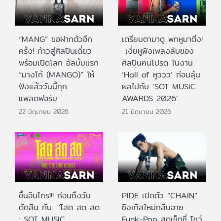
“MANG” ขอฝากตัวอีก
เตรียมตามาดู พกหูมาติ่ง!
ครั้ง! ก้าวสู่ศิลปินเดี่ยว
เงี่ยหูฟังเพลงลับของ
พร้อมเปิดโลก อัลบั้มแรก
ศิลปินคนโปรด ในงาน
“มางโก้ (MANGO)” ให้
‘Hall of หูววว’ ก่อนลุ้น
ฟังแล้ววันนี้ทุก
ผลไปกับ ‘SOT MUSIC
แพลตฟอร์ม
AWARDS 2026’
22 มิถุนายน 2026
21 มิถุนายน 2026
ขึ้นอินโทร!!! ก่อนถึงวัน
PIDE เปิดตัว “CHAIN”
ตัดสิน กับ 'โสต สด สด
ซิงเกิลใหม่กลิ่นอาย
: SOT MUSIC
Funk-Pop สุดเซ็กซี่ โชว์