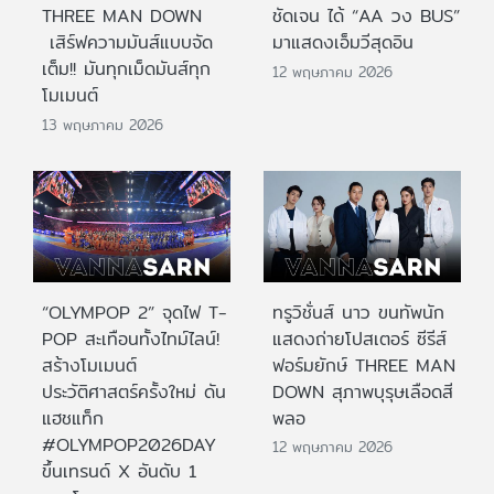
THREE MAN DOWN
ชัดเจน ได้ “AA วง BUS”
เสิร์ฟความมันส์แบบจัด
มาแสดงเอ็มวีสุดอิน
เต็ม!! มันทุกเม็ดมันส์ทุก
12 พฤษภาคม 2026
โมเมนต์
13 พฤษภาคม 2026
“OLYMPOP 2” จุดไฟ T-
ทรูวิชั่นส์ นาว ขนทัพนัก
POP สะเทือนทั้งไทม์ไลน์!
แสดงถ่ายโปสเตอร์ ซีรีส์
สร้างโมเมนต์
ฟอร์มยักษ์ THREE MAN
ประวัติศาสตร์ครั้งใหม่ ดัน
DOWN สุภาพบุรุษเลือดสี
แฮชแท็ก
พลอ
#OLYMPOP2026DAY
12 พฤษภาคม 2026
ขึ้นเทรนด์ X อันดับ 1