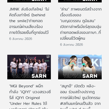
JMNK ส่งซิงเกิลใหม่ ‘ไม่
"ล่าม" ภาพยนตร์สร้างจาก
คิดถึงเท่าไหร่ (behind
เรื่องจริงของ
the smile)’ถ่ายทอด
"เบญจวรรณ ภูมิแสน"
อารมณ์ผ่านเสียงร้อง
เปิดกาล่าพรีเมียร์สุดอบอุ่น
ภายใต้รอยยิ้มที่ถูกซ่อนไว้
ถ่ายทอดพลังของภาษา...ที่
เปลี่ยนชีวิตผู้คน
6 สิงหาคม 2026
6 สิงหาคม 2026
"MGI Beyond" ผนึก
“สมูทอี” เปิดตัว หลิง-
กำลัง "iQIYI" บวงสรวงซี
ออม ร่วมสร้างปรากฎ
รีส์ iQIYI Original
การณ์ผิวใหม่ ชูนวัตกรรม
"Under Her Rules ใต้
#สกินแคร์คนเป็นสิว จาก