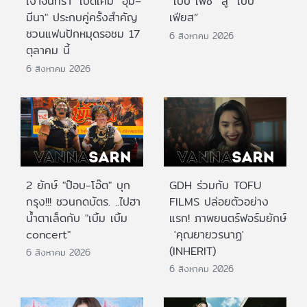
เงาจันทรา" เปิดเคมี "อุ้ม–
“เบบี้ เฟซ” สู่ “เบบี้
มีนา" ประกบคู่ครั้งสำคัญ
เฟียส”
ชวนแฟนปักหมุดรอชม 17
6 สิงหาคม 2026
ตุลาคม นี้
6 สิงหาคม 2026
2 ยักษ์ "ป๊อบ-โอ๊ต" บุก
GDH ร่วมกับ TOFU
กรุง!!! ชวนกดบัตร. ..ไปฮา
FILMS ปล่อยตัวอย่าง
น้ำตาเล็ดกับ "เบิ้ม เบิ้ม
แรก! ภาพยนตร์ฟอร์มยักษ์
concert"
'คุณยายวรนาฏ'
(INHERIT)
6 สิงหาคม 2026
6 สิงหาคม 2026