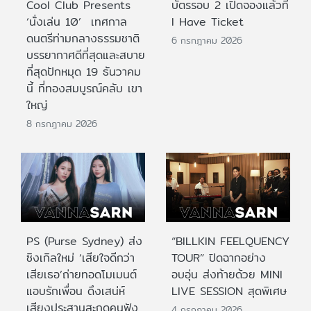
Cool Club Presents
บัตรรอบ 2 เปิดจองแล้วที่
‘นั่งเล่น 10’ เทศกาล
I Have Ticket
ดนตรีท่ามกลางธรรมชาติ
6 กรกฎาคม 2026
บรรยากาศดีที่สุดและสบาย
ที่สุดปักหมุด 19 ธันวาคม
นี้ ที่ทองสมบูรณ์คลับ เขา
ใหญ่
8 กรกฎาคม 2026
PS (Purse Sydney) ส่ง
“BILLKIN FEELQUENCY
ซิงเกิลใหม่ ‘เสียใจดีกว่า
TOUR” ปิดฉากอย่าง
เสียเธอ’ถ่ายทอดโมเมนต์
อบอุ่น ส่งท้ายด้วย MINI
แอบรักเพื่อน ดึงเสน่ห์
LIVE SESSION สุดพิเศษ
เสียงประสานสะกดคนฟัง
4 กรกฎาคม 2026