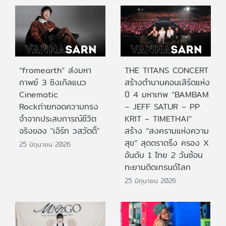
“fromearth” ส่งมหา
THE TITANS CONCERT
กาพย์ 3 ซิงเกิลแนว
สร้างตำนานคอนเสิร์ตแห่ง
Cinematic
ปี 4 มหาเทพ “BAMBAM
Rockถ่ายทอดความทรง
– JEFF SATUR – PP
จำจากประสบการณ์ชีวิต
KRIT – TIMETHAI”
จริงของ "เอิร์ท วสวัตติ์"
สร้าง “สงครามแห่งความ
สุข” สุดตราตรึง ครอง X
25 มิถุนายน 2026
อันดับ 1 ไทย 2 วันซ้อน
ทะยานติดเทรนด์โลก
25 มิถุนายน 2026