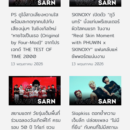
PS ดูโอ้สาวเสียงหวานใส
SKINOXY เปิดตัว “ภูวิ
พร้อมสะกดทุกคนไปกับ
นทร์” นั่งแท่นพรีเซนเตอร์
เสียงนุ่มๆ ในซิงเกิลใหม่
ผิวใสคนแรก ในงาน
“หายใจเป็นเธอ (Original
“Real Skin Moment
by Four-Mod)” จากโปร
with PHUWIN x
เจกต์ THE TEST OF
SKINOXY” แฟนคลับแห่
TIME 2000
ซัพพอร์ตแน่นงาน
13 พฤษภาคม 2026
13 พฤษภาคม 2026
สยามแตก! วัยรุ่นเต็มพื้นที่
Slapkiss ตอกย้ำความ
ร่วมฉลองวันเกิดพี่โก๋ ครบ
เจ็บลึก ปล่อยเพลง “ไม่มี
รอบ 50 ปี โก๋แก่ ชวน
ที่ยืน” กับคนที่ไม่มีสถานะ