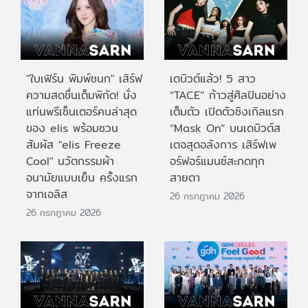
"ใบเฟิร์น พิมพ์ชนก" เสิร์ฟ
เดบิวต์แล้ว! 5 สาว
ความสดชื่นเต็มพิกัด! นั่ง
“TACE” ก้าวสู่ศิลปินอย่าง
แท่นพรีเซ็นเตอร์คนล่าสุด
เต็มตัว เปิดตัวซิงเกิลแรก
ของ elis พร้อมชวน
“Mask On” บนเดบิวต์ส
สัมผัส "elis Freeze
เตจสุดอลังการ เสิร์ฟเพ
Cool" นวัตกรรมผ้า
อร์ฟอร์แมนซ์สะกดทุก
อนามัยแบบเย็น ครั้งแรก
สายตา
จากเอลิส
26 กรกฎาคม 2026
26 กรกฎาคม 2026