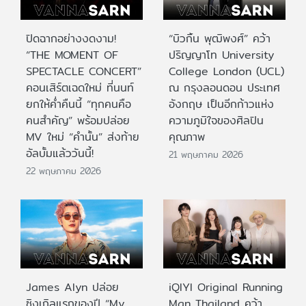
ปิดฉากอย่างงดงาม!
“บิวกิ้น พุฒิพงศ์” คว้า
“THE MOMENT OF
ปริญญาโท University
SPECTACLE CONCERT”
College London (UCL)
คอนเสิร์ตเฉดใหม่ ที่นนท์
ณ กรุงลอนดอน ประเทศ
ยกให้ค่ำคืนนี้ “ทุกคนคือ
อังกฤษ เป็นอีกก้าวแห่ง
คนสำคัญ” พร้อมปล่อย
ความภูมิใจของศิลปิน
MV ใหม่ “คำนั้น” ส่งท้าย
คุณภาพ
อัลบั้มแล้ววันนี้!
21 พฤษภาคม 2026
22 พฤษภาคม 2026
James Alyn ปล่อย
iQIYI Original Running
ซิงเกิลแรกของปี “My
Man Thailand คว้า