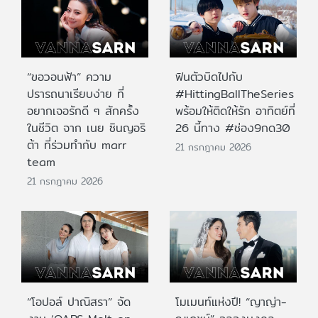
“ขอวอนฟ้า” ความ
ฟินตัวบิดไปกับ
ปรารถนาเรียบง่าย ที่
#HittingBallTheSeries
อยากเจอรักดี ๆ สักครั้ง
พร้อมให้ติดให้รัก อาทิตย์ที่
ในชีวิต จาก เนย ซินญอริ
26 นี้ทาง #ช่อง9กด30
ต้า ที่ร่วมทำกับ marr
21 กรกฎาคม 2026
team
21 กรกฎาคม 2026
“โอปอล์ ปาณิสรา” จัด
โมเมนท์แห่งปี! “ญาญ่า-