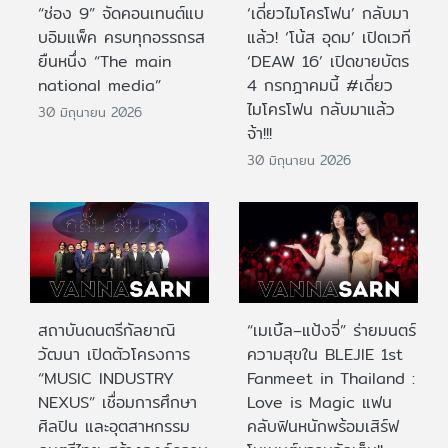
“ช่อง 9” จัดคอนเทนต์แบ
‘เดี่ยวไมโครโฟน’ กลับมา
บอิมแพ็ค ครบทุกอรรถรส
แล้ว! ‘โน้ส อุดม’ เปิดเวที
ยืนหนึ่ง “The main
‘DEAW 16’ เปิดขายบัตร
national media”
4 กรกฎาคมนี้ #เดี่ยว
ไมโครโฟน กลับมาแล้ว
30 มิถุนายน 2026
จ้า!!!
30 มิถุนายน 2026
สถาบันดนตรีกัลยาณิ
“เมเบิ้ล–แป้งจี่” ร่ายมนตร์
วัฒนา เปิดตัวโครงการ
ความสุขใน BLEJIE 1st
“MUSIC INDUSTRY
Fanmeet in Thailand :
NEXUS” เชื่อมการศึกษา
Love is Magic แฟน
ศิลปิน และอุตสาหกรรม
คลับฟินหนักพร้อมเสิร์ฟ