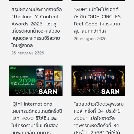
สรุปผลงานประกาศรางวัล
"GDH" เปิดโผโปรเจกต์
“Thailand Y Content
ใหม่ใน "GDH CIRCLES
Awards 2025” เชิดชู
Feel Good โคจรความ
เกียรติคนหน้าจอ-หลังจอ
สุข สนุกกว่าที่เค
หนุนอุตสาหกรรมซีรีส์วาย
26 กรกฎาคม 2026
ไทยสู่สากล
26 กรกฎาคม 2026
iQIYI International
“แถลงข่าวเปิดตัวสุพรรณ
เผยเทรนด์คอนเทนต์ครึ่งปี
หงส์ ครั้งที่ 34 ประจำปี
แรก 2026 ซีรีส์จีนและ
2568” เปิดโผรางวัล
ไมโครดราม่าขึ้นแท่นสอง
“สุพรรณหงส์ครั้งที่ 34
ขุมพลังหลัก ดันการ
ประจำปี 2568” “ผีใช้ได้