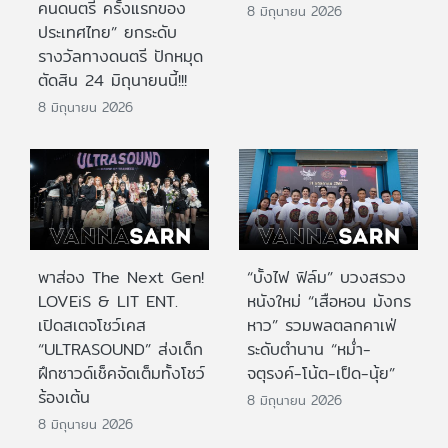
คนดนตรี ครั้งแรกของ
8 มิถุนายน 2026
ประเทศไทย” ยกระดับ
รางวัลทางดนตรี ปักหมุด
ตัดสิน 24 มิถุนายนนี้!!!
8 มิถุนายน 2026
พาส่อง The Next Gen!
“บั้งไฟ ฟิล์ม” บวงสรวง
LOVEiS & LIT ENT.
หนังใหม่ “เสือหอน มังกร
เปิดสเตจโชว์เคส
หาว” รวมพลตลกคาเฟ่
“ULTRASOUND” ส่งเด็ก
ระดับตำนาน “หม่ำ-
ฝึกซาวด์เช็คจัดเต็มทั้งโชว์
จตุรงค์-โน้ต-เป็ด-นุ้ย”
ร้องเต้น
8 มิถุนายน 2026
8 มิถุนายน 2026