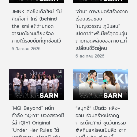
JMNK ส่งซิงเกิลใหม่ ‘ไม่
"ล่าม" ภาพยนตร์สร้างจาก
คิดถึงเท่าไหร่ (behind
เรื่องจริงของ
the smile)’ถ่ายทอด
"เบญจวรรณ ภูมิแสน"
อารมณ์ผ่านเสียงร้อง
เปิดกาล่าพรีเมียร์สุดอบอุ่น
ภายใต้รอยยิ้มที่ถูกซ่อนไว้
ถ่ายทอดพลังของภาษา...ที่
เปลี่ยนชีวิตผู้คน
6 สิงหาคม 2026
6 สิงหาคม 2026
"MGI Beyond" ผนึก
“สมูทอี” เปิดตัว หลิง-
กำลัง "iQIYI" บวงสรวงซี
ออม ร่วมสร้างปรากฎ
รีส์ iQIYI Original
การณ์ผิวใหม่ ชูนวัตกรรม
"Under Her Rules ใต้
#สกินแคร์คนเป็นสิว จาก