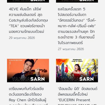
4EVE คัมแบ็ก เสิร์ฟ
ยลโฉมครั้งแรก 5
ความแซ่บอินเตอร์ สุด
โปสเตอร์งามจับตา
Catchyส่งซิงเกิลอังกฤษ
“อัศจรรย์วันทอง” “อิ้งค์-
“TEA” ชวนฟอร์อายเม้า
หมาก-กลัฟ-ปริมมี่-เฟย”
มอยความรักแบบตัวแม่
ดาเมจแรงสะท้านยุค ปัก
ธงเข้าฉาย 3 กันยายนนี้
29 พฤษภาคม 2026
ในโรงภาพยนตร์
27 พฤษภาคม 2026
เตรียมพบกับทัวร์เอเชีย
‘ป๋อมแป๋ม นิติ’ จัดสแตนด์
ตะวันออกเฉียงใต้ของ
อัพคอมเมดี้ครั้งใหม่
Ray Chen นักไวโอลินผู้
“EUCERIN Present