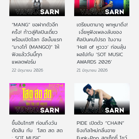
“MANG” ขอฝากตัวอีก
เตรียมตามาดู พกหูมาติ่ง!
ครั้ง! ก้าวสู่ศิลปินเดี่ยว
เงี่ยหูฟังเพลงลับของ
พร้อมเปิดโลก อัลบั้มแรก
ศิลปินคนโปรด ในงาน
“มางโก้ (MANGO)” ให้
‘Hall of หูววว’ ก่อนลุ้น
ฟังแล้ววันนี้ทุก
ผลไปกับ ‘SOT MUSIC
แพลตฟอร์ม
AWARDS 2026’
22 มิถุนายน 2026
21 มิถุนายน 2026
ขึ้นอินโทร!!! ก่อนถึงวัน
PIDE เปิดตัว “CHAIN”
ตัดสิน กับ 'โสต สด สด
ซิงเกิลใหม่กลิ่นอาย
: SOT MUSIC
Funk-Pop สุดเซ็กซี่ โชว์