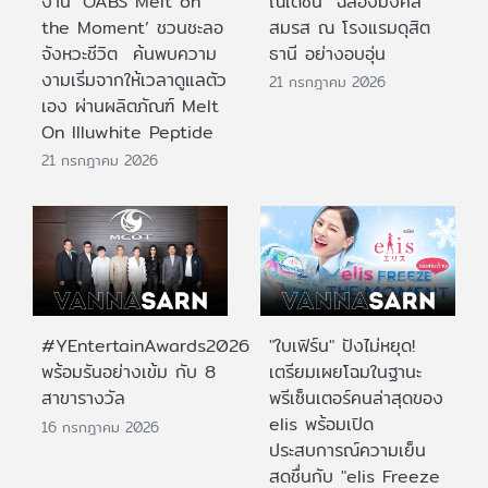
งาน ‘OABS Melt on
ณเดชน์” ฉลองมงคล
the Moment’ ชวนชะลอ
สมรส ณ โรงแรมดุสิต
จังหวะชีวิต ค้นพบความ
ธานี อย่างอบอุ่น
งามเริ่มจากให้เวลาดูแลตัว
21 กรกฎาคม 2026
เอง ผ่านผลิตภัณฑ์ Melt
On Illuwhite Peptide
21 กรกฎาคม 2026
#YEntertainAwards2026
"ใบเฟิร์น" ปังไม่หยุด!
พร้อมรันอย่างเข้ม กับ 8
เตรียมเผยโฉมในฐานะ
สาขารางวัล
พรีเซ็นเตอร์คนล่าสุดของ
elis พร้อมเปิด
16 กรกฎาคม 2026
ประสบการณ์ความเย็น
สดชื่นกับ "elis Freeze