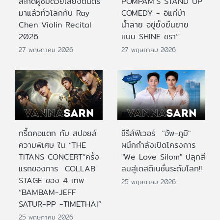
สะกดผู้ชมด้วยเสียงดนตรี
POMPAM’S STAND UP
มาแล้วทั่วโลกกับ Ray
COMEDY - อิแก่บ้า
Chen Violin Recital
น้ำลาย อยู่ยั้งยืนยาย
2026
แบบ SHINE ชรา”
27 พฤษภาคม 2026
27 พฤษภาคม 2026
กรี๊ดคอแตก กับ สปอยล์
ซีรีส์ฟีเวอร์ "อัพ-ภูมิ"
ความพิเศษ ใน “THE
ผนึกกำลังเปิดโครงการ
TITANS CONCERT”ครั้ง
"We Love Silom" ปลุกสี
แรกของการ COLLAB
ลมสู่เดสติเนชั่นระดับโลก!!
STAGE ของ 4 เทพ
25 พฤษภาคม 2026
“BAMBAM-JEFF
SATUR-PP -TIMETHAI”
25 พฤษภาคม 2026