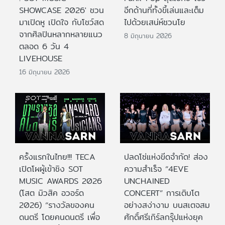
SHOWCASE 2026' ชวน
อีกด้านที่ทั้งขี้เล่นและเต็ม
มาเปิดหู เปิดใจ กับโชว์สด
ไปด้วยเสน่ห์ชวนโย
จากศิลปินหลากหลายแนว
8 มิถุนายน 2026
ตลอด 6 วัน 4
LIVEHOUSE
16 มิถุนายน 2026
ครั้งแรกในไทย!!! TECA
ปลดโซ่แห่งขีดจำกัด! ส่อง
เปิดโผผู้เข้าชิง SOT
ความสำเร็จ “4EVE
MUSIC AWARDS 2026
UNCHAINED
(โสต มิวสิค อวอร์ด
CONCERT” การเติบโต
2026) “รางวัลของคน
อย่างสง่างาม บนสเตจสม
ดนตรี โดยคนดนตรี เพื่อ
ศักดิ์ศรีเกิร์ลกรุ๊ปแห่งยุค