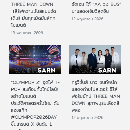
THREE MAN DOWN
ชัดเจน ได้ “AA วง BUS”
เสิร์ฟความมันส์แบบจัด
มาแสดงเอ็มวีสุดอิน
เต็ม!! มันทุกเม็ดมันส์ทุก
12 พฤษภาคม 2026
โมเมนต์
13 พฤษภาคม 2026
“OLYMPOP 2” จุดไฟ T-
ทรูวิชั่นส์ นาว ขนทัพนัก
POP สะเทือนทั้งไทม์ไลน์!
แสดงถ่ายโปสเตอร์ ซีรีส์
สร้างโมเมนต์
ฟอร์มยักษ์ THREE MAN
ประวัติศาสตร์ครั้งใหม่ ดัน
DOWN สุภาพบุรุษเลือดสี
แฮชแท็ก
พลอ
#OLYMPOP2026DAY
12 พฤษภาคม 2026
ขึ้นเทรนด์ X อันดับ 1