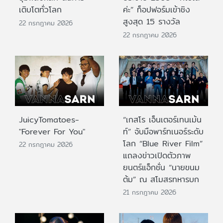
เติบโตทั่วโลก
ค่ะ” ท็อปฟอร์มเข้าชิง
สูงสุด 15 รางวัล
22 กรกฎาคม 2026
22 กรกฎาคม 2026
JuicyTomatoes-
“เกสโร เอ็นเตอร์เทนเม้น
"Forever For You"
ท์” จับมือพาร์ทเนอร์ระดับ
โลก “Blue River Film”
22 กรกฎาคม 2026
แถลงข่าวเปิดตัวภาพ
ยนตร์แอ็กชั่น “นายขนม
ต้ม” ณ สโมสรทหารบก
21 กรกฎาคม 2026