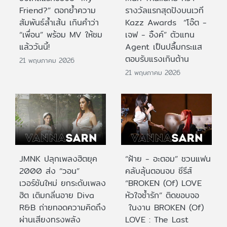
Friend?” ตอกย้ำความ
รางวัลแรกสุดปังบนเวที
สัมพันธ์ล้ำเส้น เกินคำว่า
Kazz Awards “โอ๊ต -
“เพื่อน” พร้อม MV ให้ชม
เจฟ - อิ้งค์” ตัวแทน
แล้ววันนี้!
Agent เป็นปลื้มกระแส
ตอบรับแรงเกินต้าน
21 พฤษภาคม 2026
21 พฤษภาคม 2026
JMNK ปลุกเพลงฮิตยุค
“ฝ้าย - อะตอม” ชวนแฟน
2000 ส่ง “วอน”
คลับลุ้นตอนจบ ซีรีส์
เวอร์ชันใหม่ ยกระดับเพลง
“BROKEN (Of) LOVE
ฮิต เติมกลิ่นอาย Diva
หัวใจช้ำรัก” ติดขอบจอ
R&B ถ่ายทอดความคิดถึง
ในงาน BROKEN (Of)
ผ่านเสียงทรงพลัง
LOVE : The Last