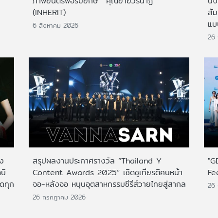
ภาพยนตร์ฟอร์มยักษ์ 'คุณยายวรนาฏ'
นั่
(INHERIT)
สั
แบ
6 สิงหาคม 2026
26
าง
สรุปผลงานประกาศรางวัล “Thailand Y
"G
บิ
Content Awards 2025” เชิดชูเกียรติคนหน้า
Fe
กดทุก
จอ-หลังจอ หนุนอุตสาหกรรมซีรีส์วายไทยสู่สากล
26
26 กรกฎาคม 2026