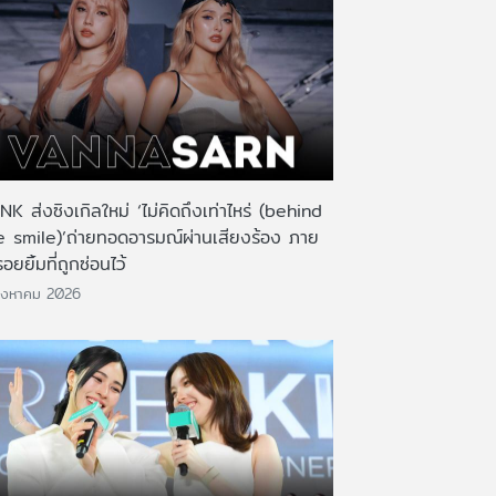
K ส่งซิงเกิลใหม่ ‘ไม่คิดถึงเท่าไหร่ (behind
e smile)’ถ่ายทอดอารมณ์ผ่านเสียงร้อง ภาย
รอยยิ้มที่ถูกซ่อนไว้
ิงหาคม 2026