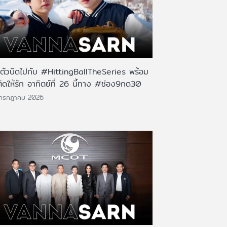
นตัวบิดไปกับ #HittingBallTheSeries พร้อม
ติดให้รัก อาทิตย์ที่ 26 นี้ทาง #ช่อง9กด30
 กรกฎาคม 2026