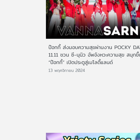
ป๊อกกี้ ส่งมอบความสุขผ่านงาน POCKY D
11.11 ชวน ซี-นุนิว อัพจังหวะความสุข สนุกขึ้
“ป๊อกกี้” เปิดประตูสู่เมโลดี้แลนด์
13 พฤศจิกายน 2024