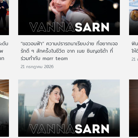
ระดับ
“ขอวอนฟ้า” ความปรารถนาเรียบง่าย ที่อยากเจอ
ฟิ
าพ
รักดี ๆ สักครั้งในชีวิต จาก เนย ซินญอริต้า ที่
ให้
บก
ร่วมทำกับ marr team
21
21 กรกฎาคม 2026