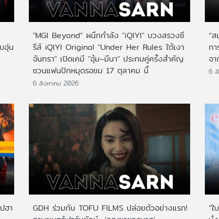
"MGI Beyond" ผนึกกำลัง "iQIYI" บวงสรวงซี
“ส
บอุ่น
รีส์ iQIYI Original "Under Her Rules ใต้เงา
กา
จันทรา" เปิดเคมี "อุ้ม–มีนา" ประกบคู่ครั้งสำคัญ
จาก
ชวนแฟนปักหมุดรอชม 17 ตุลาคม นี้
6 ส
6 สิงหาคม 2026
ไปฮา
GDH ร่วมกับ TOFU FILMS ปล่อยตัวอย่างแรก!
"ใบ