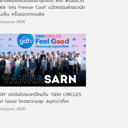
งแท่นพรีเซ็นเตอร์คนล่าสุดของ elis พร้อมชวน
มผัส "elis Freeze Cool" นวัตกรรมผ้าอนามัย
บเย็น ครั้งแรกจากเอลิส
 กรกฎาคม 2026
DH" เปิดโผโปรเจกต์ใหม่ใน "GDH CIRCLES
el Good โคจรความสุข สนุกกว่าที่เค
 กรกฎาคม 2026