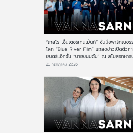
“เกสโร เอ็นเตอร์เทนเม้นท์” จับมือพาร์ทเนอร์
โลก “Blue River Film” แถลงข่าวเปิดตัวภ
ยนตร์แอ็กชั่น “นายขนมต้ม” ณ สโมสรทหาร
21 กรกฎาคม 2026