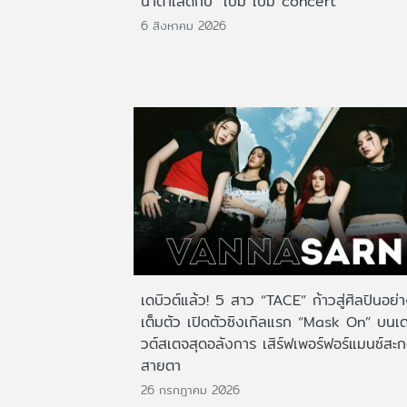
น้ำตาเล็ดกับ "เบิ้ม เบิ้ม concert"
6 สิงหาคม 2026
เดบิวต์แล้ว! 5 สาว “TACE” ก้าวสู่ศิลปินอย่
เต็มตัว เปิดตัวซิงเกิลแรก “Mask On” บนเด
วต์สเตจสุดอลังการ เสิร์ฟเพอร์ฟอร์แมนซ์สะ
สายตา
26 กรกฎาคม 2026