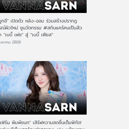
มูทอี” เปิดตัว หลิง-ออม ร่วมสร้างปรากฎ
รณ์ผิวใหม่ ชูนวัตกรรม #สกินแคร์คนเป็นสิว
 “เบบี้ เฟซ” สู่ “เบบี้ เฟียส”
ิงหาคม 2026
เฟิร์น พิมพ์ชนก" เสิร์ฟความสดชื่นเต็มพิกัด!