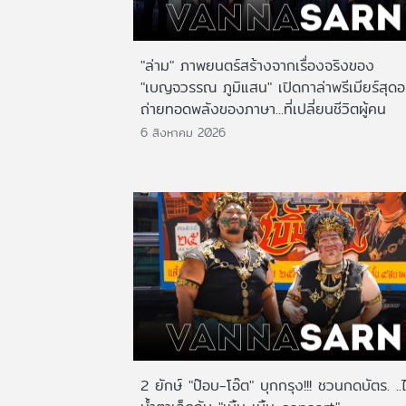
"ล่าม" ภาพยนตร์สร้างจากเรื่องจริงของ
"เบญจวรรณ ภูมิแสน" เปิดกาล่าพรีเมียร์สุดอ
ถ่ายทอดพลังของภาษา...ที่เปลี่ยนชีวิตผู้คน
6 สิงหาคม 2026
2 ยักษ์ "ป๊อบ-โอ๊ต" บุกกรุง!!! ชวนกดบัตร. ..