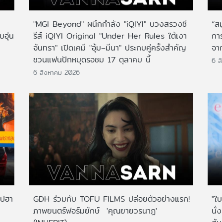
"MGI Beyond" ผนึกกำลัง "iQIYI" บวงสรวงซี
“ส
บอุ่น
รีส์ iQIYI Original "Under Her Rules ใต้เงา
กา
จันทรา" เปิดเคมี "อุ้ม–มีนา" ประกบคู่ครั้งสำคัญ
จาก
ชวนแฟนปักหมุดรอชม 17 ตุลาคม นี้
6 ส
6 สิงหาคม 2026
ไปฮา
GDH ร่วมกับ TOFU FILMS ปล่อยตัวอย่างแรก!
"ใบ
ภาพยนตร์ฟอร์มยักษ์ 'คุณยายวรนาฏ'
นั่