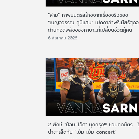
"ล่าม" ภาพยนตร์สร้างจากเรื่องจริงของ
"เบญจวรรณ ภูมิแสน" เปิดกาล่าพรีเมียร์สุดอ
ถ่ายทอดพลังของภาษา...ที่เปลี่ยนชีวิตผู้คน
6 สิงหาคม 2026
2 ยักษ์ "ป๊อบ-โอ๊ต" บุกกรุง!!! ชวนกดบัตร. ..
น้ำตาเล็ดกับ "เบิ้ม เบิ้ม concert"