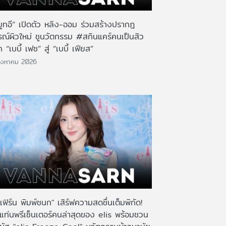
มูทอี” เปิดตัว หลิง-ออม ร่วมสร้างปรากฎ
รณ์ผิวใหม่ ชูนวัตกรรม #สกินแคร์คนเป็นสิว
 “เบบี้ เฟซ” สู่ “เบบี้ เฟียส”
ิงหาคม 2026
เฟิร์น พิมพ์ชนก" เสิร์ฟความสดชื่นเต็มพิกัด!
งแท่นพรีเซ็นเตอร์คนล่าสุดของ elis พร้อมชวน