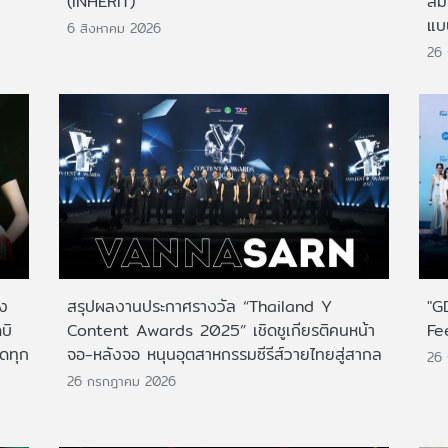
(INHERIT)
สั
แบ
6 สิงหาคม 2026
26
าง
สรุปผลงานประกาศรางวัล “Thailand Y
"G
บิ
Content Awards 2025” เชิดชูเกียรติคนหน้า
Fe
กดทุก
จอ-หลังจอ หนุนอุตสาหกรรมซีรีส์วายไทยสู่สากล
26
26 กรกฎาคม 2026