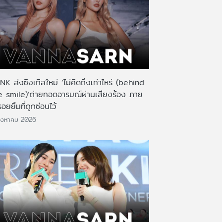
K ส่งซิงเกิลใหม่ ‘ไม่คิดถึงเท่าไหร่ (behind
e smile)’ถ่ายทอดอารมณ์ผ่านเสียงร้อง ภาย
รอยยิ้มที่ถูกซ่อนไว้
ิงหาคม 2026