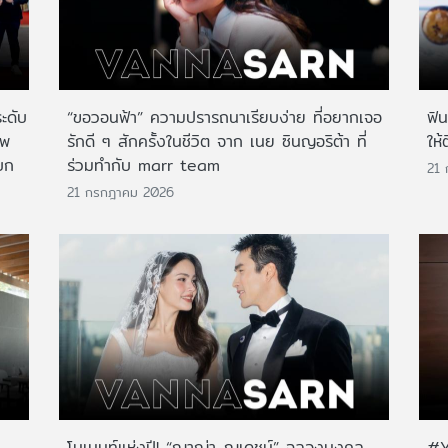
ระดับ
“ขอวอนฟ้า” ความปรารถนาเรียบง่าย ที่อยากเจอ
ฟิ
าพ
รักดี ๆ สักครั้งในชีวิต จาก เนย ซินญอริต้า ที่
ให้
บก
ร่วมทำกับ marr team
21
21 กรกฎาคม 2026
โมเมนท์แห่งปี! “ญาญ่า-ณเดชน์” ฉลองมงคล
#Y