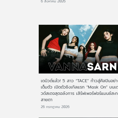
6 สิงหาคม 2026
เดบิวต์แล้ว! 5 สาว “TACE” ก้าวสู่ศิลปินอย่
เต็มตัว เปิดตัวซิงเกิลแรก “Mask On” บนเด
วต์สเตจสุดอลังการ เสิร์ฟเพอร์ฟอร์แมนซ์สะ
สายตา
26 กรกฎาคม 2026