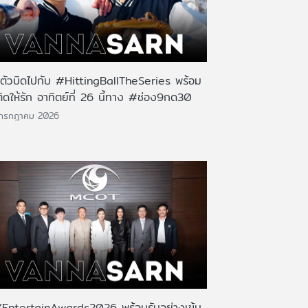
นตัวบิดไปกับ #HittingBallTheSeries พร้อม
ติดให้รัก อาทิตย์ที่ 26 นี้ทาง #ช่อง9กด30
 กรกฎาคม 2026
EntertainAwards2026 พร้อมรันอย่างเข้ม