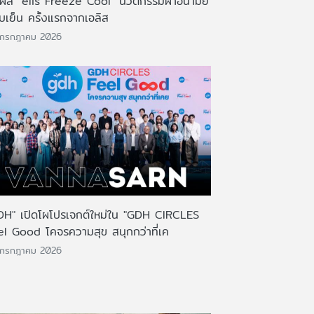
มผัส "elis Freeze Cool" นวัตกรรมผ้าอนามัย
บเย็น ครั้งแรกจากเอลิส
 กรกฎาคม 2026
DH" เปิดโผโปรเจกต์ใหม่ใน "GDH CIRCLES
el Good โคจรความสุข สนุกกว่าที่เค
 กรกฎาคม 2026