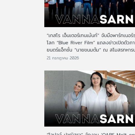
“เกสโร เอ็นเตอร์เทนเม้นท์” จับมือพาร์ทเนอร์
โลก “Blue River Film” แถลงข่าวเปิดตัวภ
ยนตร์แอ็กชั่น “นายขนมต้ม” ณ สโมสรทหาร
21 กรกฎาคม 2026
“โอปอล์ ปาณิสรา” จัดงาน ‘OABS Melt on