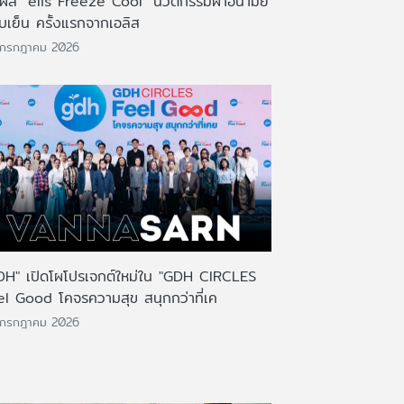
มผัส "elis Freeze Cool" นวัตกรรมผ้าอนามัย
บเย็น ครั้งแรกจากเอลิส
 กรกฎาคม 2026
DH" เปิดโผโปรเจกต์ใหม่ใน "GDH CIRCLES
el Good โคจรความสุข สนุกกว่าที่เค
 กรกฎาคม 2026