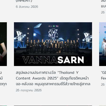
(INHERIT)
สั
แบ
6 สิงหาคม 2026
26
าง
สรุปผลงานประกาศรางวัล “Thailand Y
"G
บิ
Content Awards 2025” เชิดชูเกียรติคนหน้า
Fe
กดทุก
จอ-หลังจอ หนุนอุตสาหกรรมซีรีส์วายไทยสู่สากล
26
26 กรกฎาคม 2026