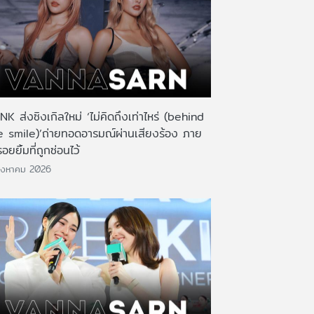
K ส่งซิงเกิลใหม่ ‘ไม่คิดถึงเท่าไหร่ (behind
e smile)’ถ่ายทอดอารมณ์ผ่านเสียงร้อง ภาย
รอยยิ้มที่ถูกซ่อนไว้
ิงหาคม 2026