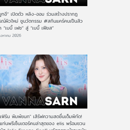
มูทอี” เปิดตัว หลิง-ออม ร่วมสร้างปรากฎ
รณ์ผิวใหม่ ชูนวัตกรรม #สกินแคร์คนเป็นสิว
 “เบบี้ เฟซ” สู่ “เบบี้ เฟียส”
ิงหาคม 2026
เฟิร์น พิมพ์ชนก" เสิร์ฟความสดชื่นเต็มพิกัด!
งแท่นพรีเซ็นเตอร์คนล่าสุดของ elis พร้อมชวน