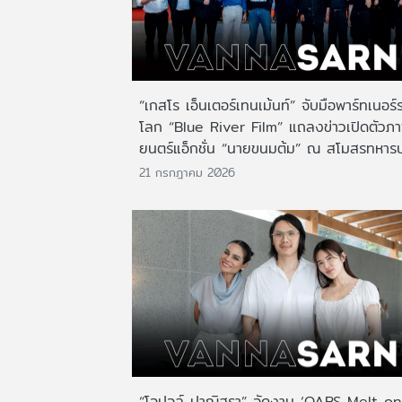
“เกสโร เอ็นเตอร์เทนเม้นท์” จับมือพาร์ทเนอร์
โลก “Blue River Film” แถลงข่าวเปิดตัวภ
ยนตร์แอ็กชั่น “นายขนมต้ม” ณ สโมสรทหาร
21 กรกฎาคม 2026
“โอปอล์ ปาณิสรา” จัดงาน ‘OABS Melt on