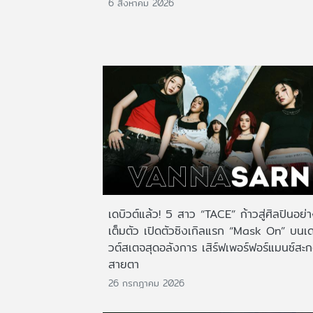
6 สิงหาคม 2026
เดบิวต์แล้ว! 5 สาว “TACE” ก้าวสู่ศิลปินอย่
เต็มตัว เปิดตัวซิงเกิลแรก “Mask On” บนเด
วต์สเตจสุดอลังการ เสิร์ฟเพอร์ฟอร์แมนซ์สะ
สายตา
26 กรกฎาคม 2026