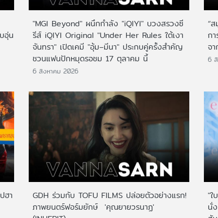
"MGI Beyond" ผนึกกำลัง "iQIYI" บวงสรวงซี
“ส
บอุ่น
รีส์ iQIYI Original "Under Her Rules ใต้เงา
กา
จันทรา" เปิดเคมี "อุ้ม–มีนา" ประกบคู่ครั้งสำคัญ
จาก
ชวนแฟนปักหมุดรอชม 17 ตุลาคม นี้
6 ส
6 สิงหาคม 2026
ไปฮา
GDH ร่วมกับ TOFU FILMS ปล่อยตัวอย่างแรก!
"ใบ
ภาพยนตร์ฟอร์มยักษ์ 'คุณยายวรนาฏ'
นั่