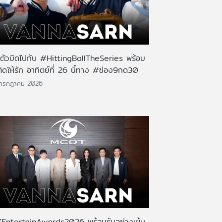
นตัวบิดไปกับ #HittingBallTheSeries พร้อม
ติดให้รัก อาทิตย์ที่ 26 นี้ทาง #ช่อง9กด30
 กรกฎาคม 2026
EntertainAwards2026 พร้อมรันอย่างเข้ม