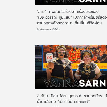
"ล่าม" ภาพยนตร์สร้างจากเรื่องจริงของ
"เบญจวรรณ ภูมิแสน" เปิดกาล่าพรีเมียร์สุดอ
ถ่ายทอดพลังของภาษา...ที่เปลี่ยนชีวิตผู้คน
6 สิงหาคม 2026
2 ยักษ์ "ป๊อบ-โอ๊ต" บุกกรุง!!! ชวนกดบัตร. ..
น้ำตาเล็ดกับ "เบิ้ม เบิ้ม concert"