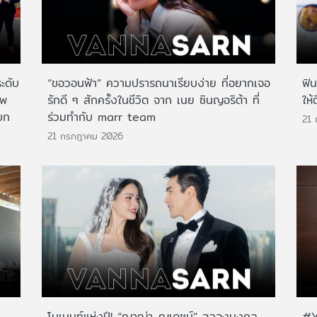
ระดับ
“ขอวอนฟ้า” ความปรารถนาเรียบง่าย ที่อยากเจอ
ฟิ
าพ
รักดี ๆ สักครั้งในชีวิต จาก เนย ซินญอริต้า ที่
ให้
บก
ร่วมทำกับ marr team
21
21 กรกฎาคม 2026
โมเมนท์แห่งปี! “ญาญ่า-ณเดชน์” ฉลองมงคล
#Y