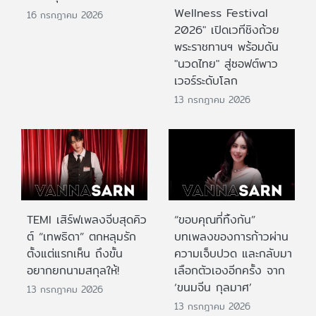
Wellness Festival
16 กรกฎาคม 2026
2026" เปิดเวทีชิงถ้วย
พระราชทานฯ พร้อมดัน
"นวดไทย" สู่ซอฟต์พาว
เวอร์ระดับโลก
13 กรกฎาคม 2026
TEMI เสิร์ฟเพลงจีบสุดคิว
“ขอบคุณที่ทิ้งกัน”
ต์ “เทพธิดา” ตกหลุมรัก
บทเพลงของการก้าวผ่าน
ตั้งแต่แรกเห็น ถึงขั้น
ความเจ็บปวด และกลับมา
อยากยกนามสกุลให้!
เลือกตัวเองอีกครั้ง จาก
‘ขนมจีน กุลมาศ’
13 กรกฎาคม 2026
13 กรกฎาคม 2026