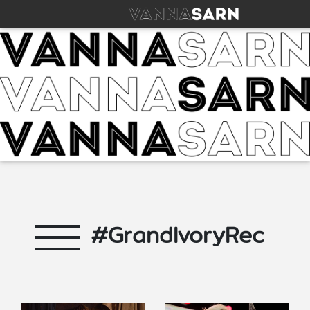
#GrandIvoryRec