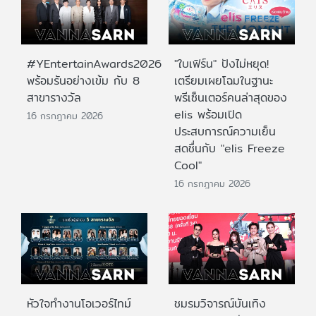
#YEntertainAwards2026
"ใบเฟิร์น" ปังไม่หยุด!
พร้อมรันอย่างเข้ม กับ 8
เตรียมเผยโฉมในฐานะ
สาขารางวัล
พรีเซ็นเตอร์คนล่าสุดของ
elis พร้อมเปิด
16 กรกฎาคม 2026
ประสบการณ์ความเย็น
สดชื่นกับ "elis Freeze
Cool"
16 กรกฎาคม 2026
หัวใจทำงานโอเวอร์ไทม์
ชมรมวิจารณ์บันเทิง