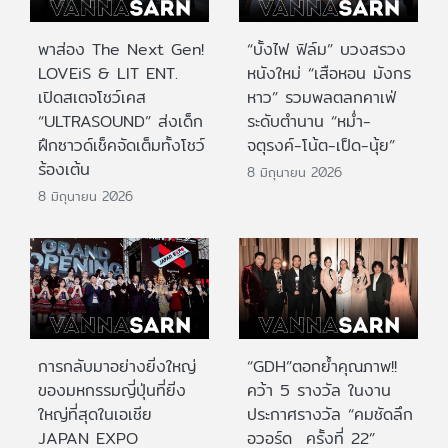
พาส่อง The Next Gen!
“บั้งไฟ ฟิล์ม” บวงสรวง
LOVEiS & LIT ENT.
หนังใหม่ “เสือหอน มังกร
เปิดสเตจโชว์เคส
หาว” รวมพลตลกคาเฟ่
“ULTRASOUND” ส่งเด็ก
ระดับตำนาน “หม่ำ-
ฝึกซาวด์เช็คจัดเต็มทั้งโชว์
จตุรงค์-โน้ต-เป็ด-นุ้ย”
ร้องเต้น
8 มิถุนายน 2026
8 มิถุนายน 2026
การกลับมาอย่างยิ่งใหญ่
“GDH”ตอกย้ำคุณภาพ!!
ของมหกรรมญี่ปุ่นที่ยิ่ง
คว้า 5 รางวัล ในงาน
ใหญ่ที่สุดในเอเชีย
ประกาศรางวัล “คมชัดลึก
JAPAN EXPO
อวอร์ด ครั้งที่ 22”