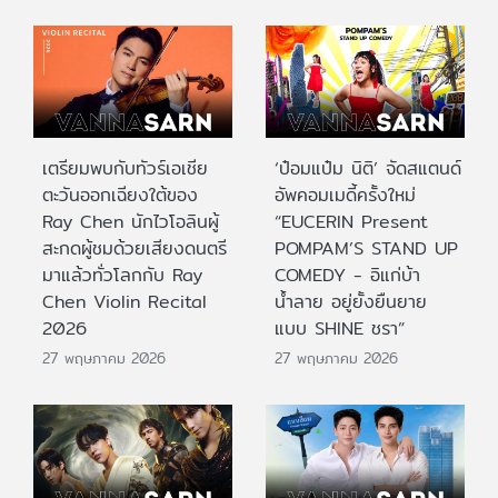
เตรียมพบกับทัวร์เอเชีย
‘ป๋อมแป๋ม นิติ’ จัดสแตนด์
ตะวันออกเฉียงใต้ของ
อัพคอมเมดี้ครั้งใหม่
Ray Chen นักไวโอลินผู้
“EUCERIN Present
สะกดผู้ชมด้วยเสียงดนตรี
POMPAM’S STAND UP
มาแล้วทั่วโลกกับ Ray
COMEDY - อิแก่บ้า
Chen Violin Recital
น้ำลาย อยู่ยั้งยืนยาย
2026
แบบ SHINE ชรา”
27 พฤษภาคม 2026
27 พฤษภาคม 2026