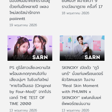
มองเห็นอนาคตที่เราจะอยู่
ยืนหนึ่ง!! ผงาดคว้า 9
ด้วยกันอีกหลายปี เพลง
รางวัลนาฏราช ครั้งที่ 17
ใหม่สดใสน่ารักจาก
18 พฤษภาคม 2026
paiiinntt
19 พฤษภาคม 2026
PS ดูโอ้สาวเสียงหวานใส
SKINOXY เปิดตัว “ภูวิ
พร้อมสะกดทุกคนไปกับ
นทร์” นั่งแท่นพรีเซนเตอร์
เสียงนุ่มๆ ในซิงเกิลใหม่
ผิวใสคนแรก ในงาน
“หายใจเป็นเธอ (Original
“Real Skin Moment
by Four-Mod)” จากโปร
with PHUWIN x
เจกต์ THE TEST OF
SKINOXY” แฟนคลับแห่
TIME 2000
ซัพพอร์ตแน่นงาน
13 พฤษภาคม 2026
13 พฤษภาคม 2026