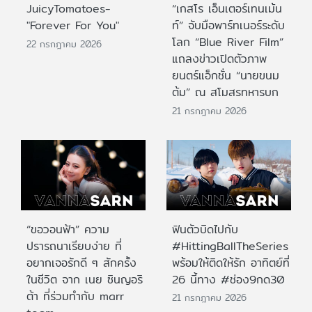
JuicyTomatoes-
“เกสโร เอ็นเตอร์เทนเม้น
"Forever For You"
ท์” จับมือพาร์ทเนอร์ระดับ
โลก “Blue River Film”
22 กรกฎาคม 2026
แถลงข่าวเปิดตัวภาพ
ยนตร์แอ็กชั่น “นายขนม
ต้ม” ณ สโมสรทหารบก
21 กรกฎาคม 2026
“ขอวอนฟ้า” ความ
ฟินตัวบิดไปกับ
ปรารถนาเรียบง่าย ที่
#HittingBallTheSeries
อยากเจอรักดี ๆ สักครั้ง
พร้อมให้ติดให้รัก อาทิตย์ที่
ในชีวิต จาก เนย ซินญอริ
26 นี้ทาง #ช่อง9กด30
ต้า ที่ร่วมทำกับ marr
21 กรกฎาคม 2026