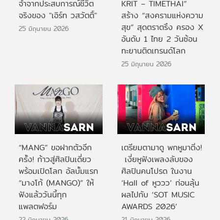
จำจากประสบการณ์ชีวิต
KRIT – TIMETHAI”
จริงของ "เอิร์ท วสวัตติ์"
สร้าง “สงครามแห่งความ
สุข” สุดตราตรึง ครอง X
25 มิถุนายน 2026
อันดับ 1 ไทย 2 วันซ้อน
ทะยานติดเทรนด์โลก
25 มิถุนายน 2026
“MANG” ขอฝากตัวอีก
เตรียมตามาดู พกหูมาติ่ง!
ครั้ง! ก้าวสู่ศิลปินเดี่ยว
เงี่ยหูฟังเพลงลับของ
พร้อมเปิดโลก อัลบั้มแรก
ศิลปินคนโปรด ในงาน
“มางโก้ (MANGO)” ให้
‘Hall of หูววว’ ก่อนลุ้น
ฟังแล้ววันนี้ทุก
ผลไปกับ ‘SOT MUSIC
แพลตฟอร์ม
AWARDS 2026’
22 มิถุนายน 2026
21 มิถุนายน 2026