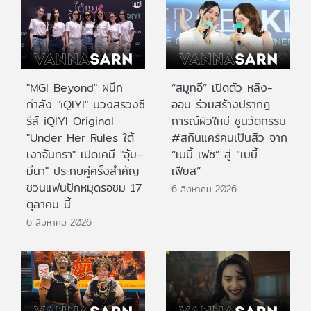
"MGI Beyond" ผนึก
“สมูทอี” เปิดตัว หลิง-
กำลัง "iQIYI" บวงสรวงซี
ออม ร่วมสร้างปรากฎ
รีส์ iQIYI Original
การณ์ผิวใหม่ ชูนวัตกรรม
"Under Her Rules ใต้
#สกินแคร์คนเป็นสิว จาก
เงาจันทรา" เปิดเคมี "อุ้ม–
“เบบี้ เฟซ” สู่ “เบบี้
มีนา" ประกบคู่ครั้งสำคัญ
เฟียส”
ชวนแฟนปักหมุดรอชม 17
6 สิงหาคม 2026
ตุลาคม นี้
6 สิงหาคม 2026