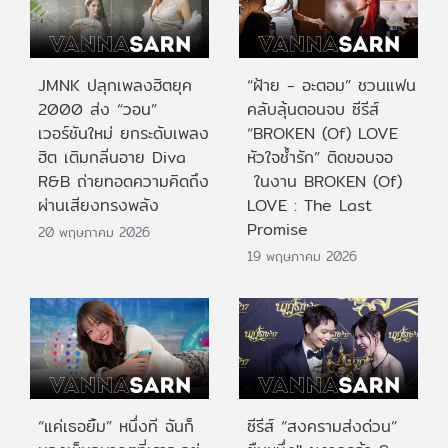
JMNK ปลุกเพลงฮิตยุค
“ฝ้าย - อะตอม” ชวนแฟน
2000 ส่ง “วอน”
คลับลุ้นตอนจบ ซีรีส์
เวอร์ชันใหม่ ยกระดับเพลง
“BROKEN (Of) LOVE
ฮิต เติมกลิ่นอาย Diva
หัวใจช้ำรัก” ติดขอบจอ
R&B ถ่ายทอดความคิดถึง
ในงาน BROKEN (Of)
ผ่านเสียงทรงพลัง
LOVE : The Last
Promise
20 พฤษภาคม 2026
19 พฤษภาคม 2026
“แค่เธอยิ้ม” หนึ่งที ฉันก็
ซีรีส์ “สงครามส่งด่วน”