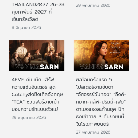
THAILAND2027 26-28
29 พฤษภาคม 2026
กุมภาพันธ์ 2027 ที่
เซ็นทรัลเวิลด์
8 มิถุนายน 2026
4EVE คัมแบ็ก เสิร์ฟ
ยลโฉมครั้งแรก 5
ความแซ่บอินเตอร์ สุด
โปสเตอร์งามจับตา
Catchyส่งซิงเกิลอังกฤษ
“อัศจรรย์วันทอง” “อิ้งค์-
“TEA” ชวนฟอร์อายเม้า
หมาก-กลัฟ-ปริมมี่-เฟย”
มอยความรักแบบตัวแม่
ดาเมจแรงสะท้านยุค ปัก
ธงเข้าฉาย 3 กันยายนนี้
29 พฤษภาคม 2026
ในโรงภาพยนตร์
27 พฤษภาคม 2026