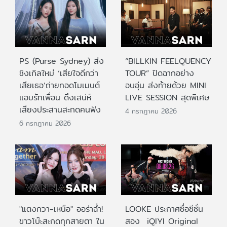
PS (Purse Sydney) ส่ง
“BILLKIN FEELQUENCY
ซิงเกิลใหม่ ‘เสียใจดีกว่า
TOUR” ปิดฉากอย่าง
เสียเธอ’ถ่ายทอดโมเมนต์
อบอุ่น ส่งท้ายด้วย MINI
แอบรักเพื่อน ดึงเสน่ห์
LIVE SESSION สุดพิเศษ
เสียงประสานสะกดคนฟัง
4 กรกฎาคม 2026
6 กรกฎาคม 2026
"แตงกวา-เหนือ" ออร่าฉ่ำ!
LOOKE ประกาศชื่อซีซั่น
ขาวโบ๊ะสะกดทุกสายตา ใน
สอง iQIYI Original