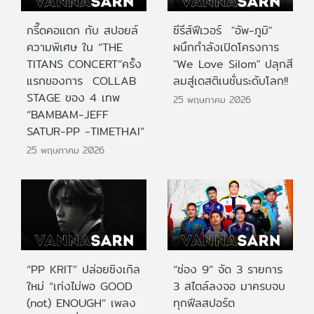
กรี๊ดคอแตก กับ สปอยล์
ซีรีส์ฟีเวอร์ "อัพ-ภูมิ"
ความพิเศษ ใน “THE
ผนึกกำลังเปิดโครงการ
TITANS CONCERT”ครั้ง
"We Love Silom" ปลุกสี
แรกของการ COLLAB
ลมสู่เดสติเนชั่นระดับโลก!!
STAGE ของ 4 เทพ
25 พฤษภาคม 2026
“BAMBAM-JEFF
SATUR-PP -TIMETHAI”
25 พฤษภาคม 2026
“PP KRIT” ปล่อยซิงเกิล
“ช่อง 9” จัด 3 รายการ
ใหม่ “เก่งไม่พอ GOOD
3 สไตล์ลงจอ มาครบจบ
(not) ENOUGH” เพลง
ทุกฟีลสปอร์ต