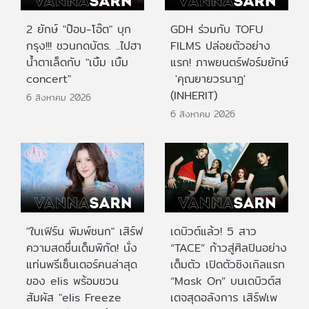
2 ยักษ์ "ป๊อบ-โอ๊ต" บุก
GDH ร่วมกับ TOFU
กรุง!!! ชวนกดบัตร. ..ไปฮา
FILMS ปล่อยตัวอย่าง
น้ำตาเล็ดกับ "เบิ้ม เบิ้ม
แรก! ภาพยนตร์ฟอร์มยักษ์
concert"
'คุณยายวรนาฏ'
(INHERIT)
6 สิงหาคม 2026
6 สิงหาคม 2026
"ใบเฟิร์น พิมพ์ชนก" เสิร์ฟ
เดบิวต์แล้ว! 5 สาว
ความสดชื่นเต็มพิกัด! นั่ง
“TACE” ก้าวสู่ศิลปินอย่าง
แท่นพรีเซ็นเตอร์คนล่าสุด
เต็มตัว เปิดตัวซิงเกิลแรก
ของ elis พร้อมชวน
“Mask On” บนเดบิวต์ส
สัมผัส "elis Freeze
เตจสุดอลังการ เสิร์ฟเพ