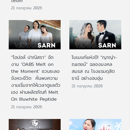
team
21 กรกฎาคม 2026
“โอปอล์ ปาณิสรา” จัด
โมเมนท์แห่งปี! “ญาญ่า-
งาน ‘OABS Melt on
ณเดชน์” ฉลองมงคล
the Moment’ ชวนชะลอ
สมรส ณ โรงแรมดุสิต
จังหวะชีวิต ค้นพบความ
ธานี อย่างอบอุ่น
งามเริ่มจากให้เวลาดูแลตัว
21 กรกฎาคม 2026
เอง ผ่านผลิตภัณฑ์ Melt
On Illuwhite Peptide
21 กรกฎาคม 2026