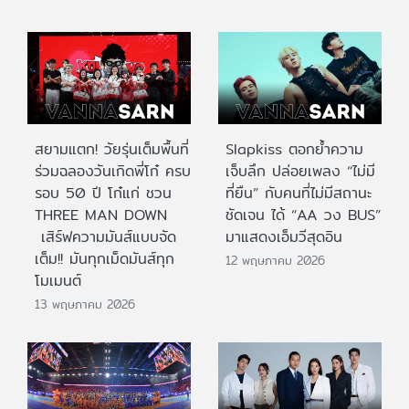
สยามแตก! วัยรุ่นเต็มพื้นที่
Slapkiss ตอกย้ำความ
ร่วมฉลองวันเกิดพี่โก๋ ครบ
เจ็บลึก ปล่อยเพลง “ไม่มี
รอบ 50 ปี โก๋แก่ ชวน
ที่ยืน” กับคนที่ไม่มีสถานะ
THREE MAN DOWN
ชัดเจน ได้ “AA วง BUS”
เสิร์ฟความมันส์แบบจัด
มาแสดงเอ็มวีสุดอิน
เต็ม!! มันทุกเม็ดมันส์ทุก
12 พฤษภาคม 2026
โมเมนต์
13 พฤษภาคม 2026