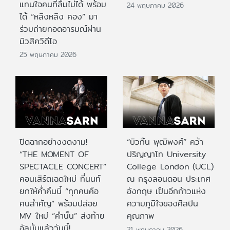
แทนใจคนที่ลืมไม่ได้ พร้อม
24 พฤษภาคม 2026
ได้ “หลิงหลิง คอง” มา
ร่วมถ่ายทอดอารมณ์ผ่าน
มิวสิควิดีโอ
25 พฤษภาคม 2026
ปิดฉากอย่างงดงาม!
“บิวกิ้น พุฒิพงศ์” คว้า
“THE MOMENT OF
ปริญญาโท University
SPECTACLE CONCERT”
College London (UCL)
คอนเสิร์ตเฉดใหม่ ที่นนท์
ณ กรุงลอนดอน ประเทศ
ยกให้ค่ำคืนนี้ “ทุกคนคือ
อังกฤษ เป็นอีกก้าวแห่ง
คนสำคัญ” พร้อมปล่อย
ความภูมิใจของศิลปิน
MV ใหม่ “คำนั้น” ส่งท้าย
คุณภาพ
อัลบั้มแล้ววันนี้!
21 พฤษภาคม 2026