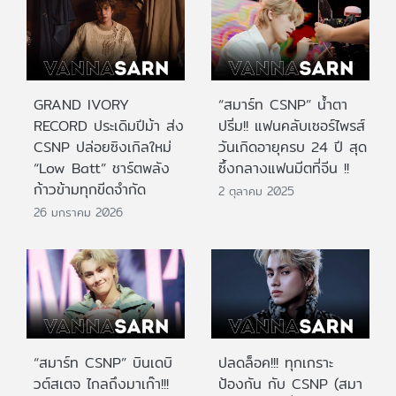
GRAND IVORY
“สมาร์ท CSNP” น้ำตา
RECORD ประเดิมปีม้า ส่ง
ปริ่ม!! แฟนคลับเซอร์ไพรส์
CSNP ปล่อยซิงเกิลใหม่
วันเกิดอายุครบ 24 ปี สุด
“Low Batt” ชาร์ตพลัง
ซึ้งกลางแฟนมีตที่จีน !!
ก้าวข้ามทุกขีดจำกัด
2 ตุลาคม 2025
26 มกราคม 2026
“สมาร์ท CSNP” บินเดบิ
ปลดล็อค!!! ทุกเกราะ
วต์สเตจ ไกลถึงมาเก๊า!!!
ป้องกัน กับ CSNP (สมา