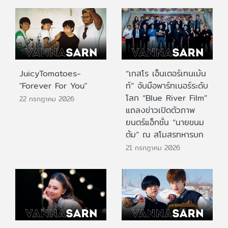
JuicyTomatoes-
“เกสโร เอ็นเตอร์เทนเม้น
"Forever For You"
ท์” จับมือพาร์ทเนอร์ระดับ
โลก “Blue River Film”
22 กรกฎาคม 2026
แถลงข่าวเปิดตัวภาพ
ยนตร์แอ็กชั่น “นายขนม
ต้ม” ณ สโมสรทหารบก
21 กรกฎาคม 2026