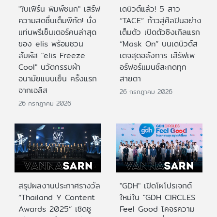
"ใบเฟิร์น พิมพ์ชนก" เสิร์ฟ
เดบิวต์แล้ว! 5 สาว
ความสดชื่นเต็มพิกัด! นั่ง
“TACE” ก้าวสู่ศิลปินอย่าง
แท่นพรีเซ็นเตอร์คนล่าสุด
เต็มตัว เปิดตัวซิงเกิลแรก
ของ elis พร้อมชวน
“Mask On” บนเดบิวต์ส
สัมผัส "elis Freeze
เตจสุดอลังการ เสิร์ฟเพ
Cool" นวัตกรรมผ้า
อร์ฟอร์แมนซ์สะกดทุก
อนามัยแบบเย็น ครั้งแรก
สายตา
จากเอลิส
26 กรกฎาคม 2026
26 กรกฎาคม 2026
สรุปผลงานประกาศรางวัล
"GDH" เปิดโผโปรเจกต์
“Thailand Y Content
ใหม่ใน "GDH CIRCLES
Awards 2025” เชิดชู
Feel Good โคจรความ