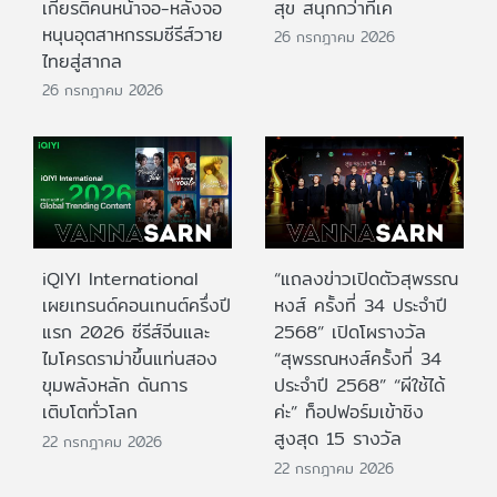
เกียรติคนหน้าจอ-หลังจอ
สุข สนุกกว่าที่เค
หนุนอุตสาหกรรมซีรีส์วาย
26 กรกฎาคม 2026
ไทยสู่สากล
26 กรกฎาคม 2026
iQIYI International
“แถลงข่าวเปิดตัวสุพรรณ
เผยเทรนด์คอนเทนต์ครึ่งปี
หงส์ ครั้งที่ 34 ประจำปี
แรก 2026 ซีรีส์จีนและ
2568” เปิดโผรางวัล
ไมโครดราม่าขึ้นแท่นสอง
“สุพรรณหงส์ครั้งที่ 34
ขุมพลังหลัก ดันการ
ประจำปี 2568” “ผีใช้ได้
เติบโตทั่วโลก
ค่ะ” ท็อปฟอร์มเข้าชิง
สูงสุด 15 รางวัล
22 กรกฎาคม 2026
22 กรกฎาคม 2026