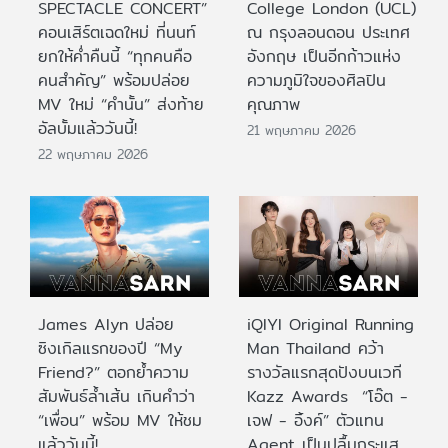
SPECTACLE CONCERT”
College London (UCL)
คอนเสิร์ตเฉดใหม่ ที่นนท์
ณ กรุงลอนดอน ประเทศ
ยกให้ค่ำคืนนี้ “ทุกคนคือ
อังกฤษ เป็นอีกก้าวแห่ง
คนสำคัญ” พร้อมปล่อย
ความภูมิใจของศิลปิน
MV ใหม่ “คำนั้น” ส่งท้าย
คุณภาพ
อัลบั้มแล้ววันนี้!
21 พฤษภาคม 2026
22 พฤษภาคม 2026
James Alyn ปล่อย
iQIYI Original Running
ซิงเกิลแรกของปี “My
Man Thailand คว้า
Friend?” ตอกย้ำความ
รางวัลแรกสุดปังบนเวที
สัมพันธ์ล้ำเส้น เกินคำว่า
Kazz Awards “โอ๊ต -
“เพื่อน” พร้อม MV ให้ชม
เจฟ - อิ้งค์” ตัวแทน
แล้ววันนี้!
Agent เป็นปลื้มกระแส