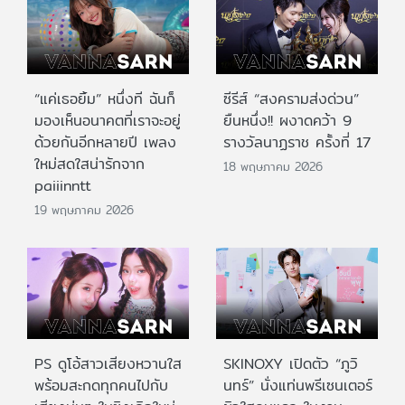
“แค่เธอยิ้ม” หนึ่งที ฉันก็
ซีรีส์ “สงครามส่งด่วน”
มองเห็นอนาคตที่เราจะอยู่
ยืนหนึ่ง!! ผงาดคว้า 9
ด้วยกันอีกหลายปี เพลง
รางวัลนาฏราช ครั้งที่ 17
ใหม่สดใสน่ารักจาก
18 พฤษภาคม 2026
paiiinntt
19 พฤษภาคม 2026
PS ดูโอ้สาวเสียงหวานใส
SKINOXY เปิดตัว “ภูวิ
พร้อมสะกดทุกคนไปกับ
นทร์” นั่งแท่นพรีเซนเตอร์