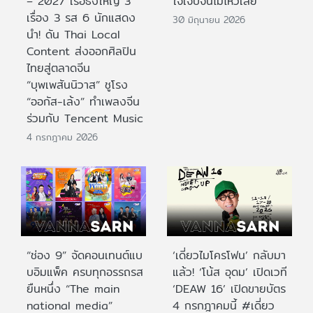
– 2027 เรือธงใหญ่ 3
ใจเจ็บจนไม่ไหวเลย
เรื่อง 3 รส 6 นักแสดง
30 มิถุนายน 2026
นำ! ดัน Thai Local
Content ส่งออกศิลปิน
ไทยสู่ตลาดจีน
“บุพเพสันนิวาส” ชูโรง
“ออกัส-เล้ง” ทำเพลงจีน
ร่วมกับ Tencent Music
4 กรกฎาคม 2026
“ช่อง 9” จัดคอนเทนต์แบ
‘เดี่ยวไมโครโฟน’ กลับมา
บอิมแพ็ค ครบทุกอรรถรส
แล้ว! ‘โน้ส อุดม’ เปิดเวที
ยืนหนึ่ง “The main
‘DEAW 16’ เปิดขายบัตร
national media”
4 กรกฎาคมนี้ #เดี่ยว