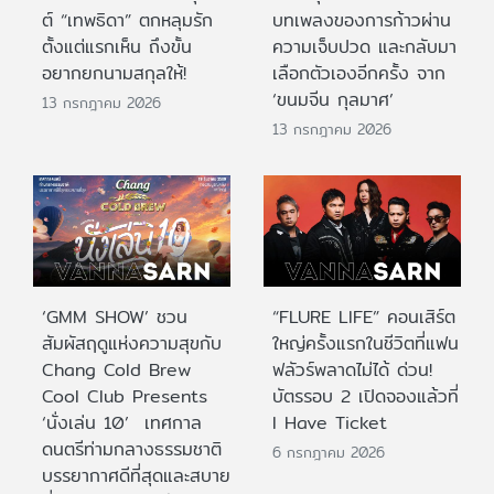
ต์ “เทพธิดา” ตกหลุมรัก
บทเพลงของการก้าวผ่าน
ตั้งแต่แรกเห็น ถึงขั้น
ความเจ็บปวด และกลับมา
อยากยกนามสกุลให้!
เลือกตัวเองอีกครั้ง จาก
‘ขนมจีน กุลมาศ’
13 กรกฎาคม 2026
13 กรกฎาคม 2026
‘GMM SHOW’ ชวน
“FLURE LIFE” คอนเสิร์ต
สัมผัสฤดูแห่งความสุขกับ
ใหญ่ครั้งแรกในชีวิตที่แฟน
Chang Cold Brew
ฟลัวร์พลาดไม่ได้ ด่วน!
Cool Club Presents
บัตรรอบ 2 เปิดจองแล้วที่
‘นั่งเล่น 10’ เทศกาล
I Have Ticket
ดนตรีท่ามกลางธรรมชาติ
6 กรกฎาคม 2026
บรรยากาศดีที่สุดและสบาย