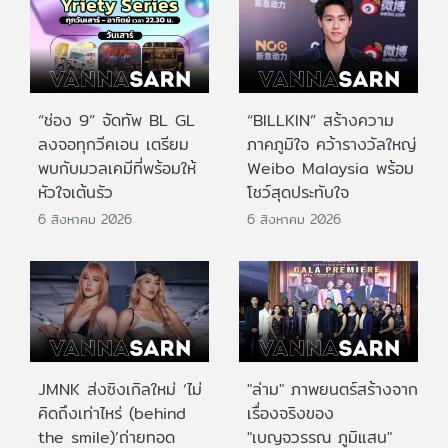
“ช่อง 9” จัดทัพ BL GL
“BILLKIN” สร้างความ
ลงจอทุกวีคเอน เตรียม
ภาคภูมิใจ คว้ารางวัลใหญ่
พบกับมวลเคมีที่พร้อมให้
Weibo Malaysia พร้อม
หัวใจเต้นรัว
โชว์สุดประทับใจ
6 สิงหาคม 2026
6 สิงหาคม 2026
JMNK ส่งซิงเกิลใหม่ ‘ไม่
"ล่าม" ภาพยนตร์สร้างจาก
คิดถึงเท่าไหร่ (behind
เรื่องจริงของ
the smile)’ถ่ายทอด
"เบญจวรรณ ภูมิแสน"