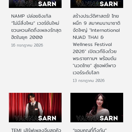
NAMP ปล่อยซิงเกิล
สร้างประวัติศาสตร์! ไทย
“ไม่มีสิ่งไหน” เวอร์ชันใหม่
ผนึก 9 สมาคมนานาชาติ
ชวนหวนคิดถึงเพลงรักสุด
จัดใหญ่ "International
ฮิตในยุค 2000
NUAD THAI &
Wellness Festival
16 กรกฎาคม 2026
2026" เปิดเวทีชิงถ้วย
พระราชทานฯ พร้อมดัน
"นวดไทย" สู่ซอฟต์พาว
เวอร์ระดับโลก
13 กรกฎาคม 2026
TEMI เสิร์ฟเพลงจีบสุดคิว
“ขอบคุณที่ทิ้งกัน”