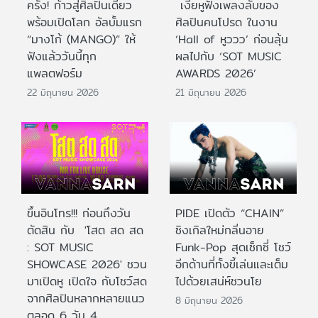
ครั้ง! ก้าวสู่ศิลปินเดี่ยว
เงี่ยหูฟังเพลงลับของ
พร้อมเปิดโลก อัลบั้มแรก
ศิลปินคนโปรด ในงาน
“มางโก้ (MANGO)” ให้
‘Hall of หูววว’ ก่อนลุ้น
ฟังแล้ววันนี้ทุก
ผลไปกับ ‘SOT MUSIC
แพลตฟอร์ม
AWARDS 2026’
22 มิถุนายน 2026
21 มิถุนายน 2026
ขึ้นอินโทร!!! ก่อนถึงวัน
PIDE เปิดตัว “CHAIN”
ตัดสิน กับ 'โสต สด สด
ซิงเกิลใหม่กลิ่นอาย
: SOT MUSIC
Funk-Pop สุดเซ็กซี่ โชว์
SHOWCASE 2026' ชวน
อีกด้านที่ทั้งขี้เล่นและเต็ม
มาเปิดหู เปิดใจ กับโชว์สด
ไปด้วยเสน่ห์ชวนโย
จากศิลปินหลากหลายแนว
8 มิถุนายน 2026
ตลอด 6 วัน 4