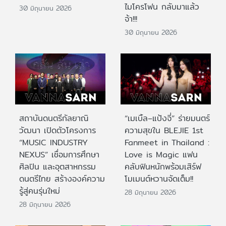
ไมโครโฟน กลับมาแล้ว
30 มิถุนายน 2026
จ้า!!!
30 มิถุนายน 2026
สถาบันดนตรีกัลยาณิ
“เมเบิ้ล–แป้งจี่” ร่ายมนตร์
วัฒนา เปิดตัวโครงการ
ความสุขใน BLEJIE 1st
“MUSIC INDUSTRY
Fanmeet in Thailand :
NEXUS” เชื่อมการศึกษา
Love is Magic แฟน
ศิลปิน และอุตสาหกรรม
คลับฟินหนักพร้อมเสิร์ฟ
ดนตรีไทย สร้างองค์ความ
โมเมนต์หวานจัดเต็ม!!
รู้สู่คนรุ่นใหม่
28 มิถุนายน 2026
28 มิถุนายน 2026