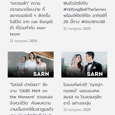
“ขอวอนฟ้า” ความ
ฟินตัวบิดไปกับ
ปรารถนาเรียบง่าย ที่
#HittingBallTheSeries
อยากเจอรักดี ๆ สักครั้ง
พร้อมให้ติดให้รัก อาทิตย์ที่
ในชีวิต จาก เนย ซินญอริ
26 นี้ทาง #ช่อง9กด30
ต้า ที่ร่วมทำกับ marr
21 กรกฎาคม 2026
team
21 กรกฎาคม 2026
“โอปอล์ ปาณิสรา” จัด
โมเมนท์แห่งปี! “ญาญ่า-
งาน ‘OABS Melt on
ณเดชน์” ฉลองมงคล
the Moment’ ชวนชะลอ
สมรส ณ โรงแรมดุสิต
จังหวะชีวิต ค้นพบความ
ธานี อย่างอบอุ่น
งามเริ่มจากให้เวลาดูแลตัว
21 กรกฎาคม 2026