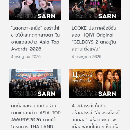
"แตงกวา-เหนือ" ออร่าฉ่ำ!
LOOKE ประกาศชื่อซีซั่น
ขาวโบ๊ะสะกดทุกสายตา ใน
สอง iQIYI Original
งานแถลงข่าว Asia Top
“GELBOYS 2 ตกอยู่ใน
Awards 2026
สถานะติ่งแฟน”
4 กรกฎาคม 2026
4 กรกฎาคม 2026
คนดังและคนบันเทิงร่วม
4 อัศจรรย์แท็กทีม
งานแถลงข่าว ASIA TOP
สร้างสรรค์ “อัศจรรย์จรย์
AWARDS2026 ภายใต้
วันทอง” พร้อมเผยภาพ
โครงการ THAILAND–
เบื้องหลังที่ไม่เคยเห็นครั้ง