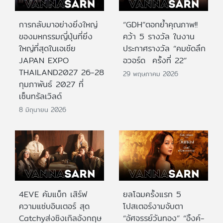
การกลับมาอย่างยิ่งใหญ่
“GDH”ตอกย้ำคุณภาพ!!
ของมหกรรมญี่ปุ่นที่ยิ่ง
คว้า 5 รางวัล ในงาน
ใหญ่ที่สุดในเอเชีย
ประกาศรางวัล “คมชัดลึก
JAPAN EXPO
อวอร์ด ครั้งที่ 22”
THAILAND2027 26-28
29 พฤษภาคม 2026
กุมภาพันธ์ 2027 ที่
เซ็นทรัลเวิลด์
8 มิถุนายน 2026
4EVE คัมแบ็ก เสิร์ฟ
ยลโฉมครั้งแรก 5
ความแซ่บอินเตอร์ สุด
โปสเตอร์งามจับตา
Catchyส่งซิงเกิลอังกฤษ
“อัศจรรย์วันทอง” “อิ้งค์-