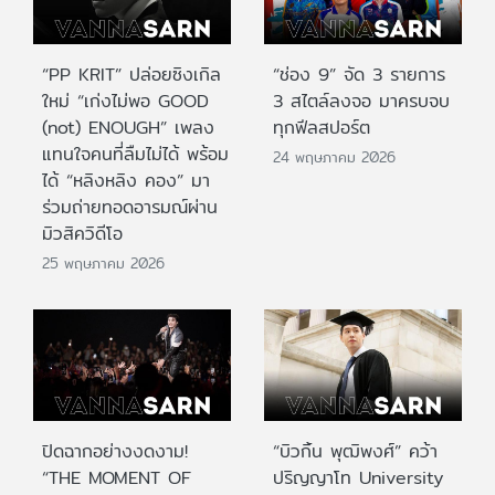
“PP KRIT” ปล่อยซิงเกิล
“ช่อง 9” จัด 3 รายการ
ใหม่ “เก่งไม่พอ GOOD
3 สไตล์ลงจอ มาครบจบ
(not) ENOUGH” เพลง
ทุกฟีลสปอร์ต
แทนใจคนที่ลืมไม่ได้ พร้อม
24 พฤษภาคม 2026
ได้ “หลิงหลิง คอง” มา
ร่วมถ่ายทอดอารมณ์ผ่าน
มิวสิควิดีโอ
25 พฤษภาคม 2026
ปิดฉากอย่างงดงาม!
“บิวกิ้น พุฒิพงศ์” คว้า
“THE MOMENT OF
ปริญญาโท University