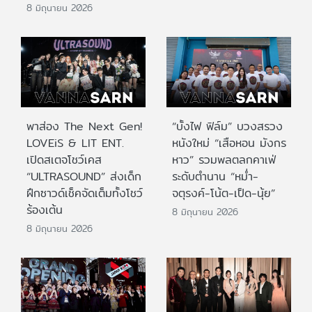
8 มิถุนายน 2026
พาส่อง The Next Gen!
“บั้งไฟ ฟิล์ม” บวงสรวง
LOVEiS & LIT ENT.
หนังใหม่ “เสือหอน มังกร
เปิดสเตจโชว์เคส
หาว” รวมพลตลกคาเฟ่
“ULTRASOUND” ส่งเด็ก
ระดับตำนาน “หม่ำ-
ฝึกซาวด์เช็คจัดเต็มทั้งโชว์
จตุรงค์-โน้ต-เป็ด-นุ้ย”
ร้องเต้น
8 มิถุนายน 2026
8 มิถุนายน 2026