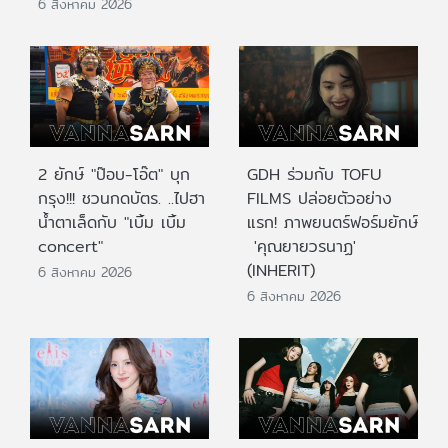
6 สิงหาคม 2026
2 ยักษ์ "ป๊อบ-โอ๊ต" บุก
GDH ร่วมกับ TOFU
กรุง!!! ชวนกดบัตร. ..ไปฮา
FILMS ปล่อยตัวอย่าง
น้ำตาเล็ดกับ "เบิ้ม เบิ้ม
แรก! ภาพยนตร์ฟอร์มยักษ์
concert"
'คุณยายวรนาฏ'
(INHERIT)
6 สิงหาคม 2026
6 สิงหาคม 2026