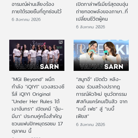
อารมณ์ผ่านเสียงร้อง
เปิดกาล่าพรีเมียร์สุดอบอุ่น
ภายใต้รอยยิ้มที่ถูกซ่อนไว้
ถ่ายทอดพลังของภาษา...ที่
เปลี่ยนชีวิตผู้คน
6 สิงหาคม 2026
6 สิงหาคม 2026
"MGI Beyond" ผนึก
“สมูทอี” เปิดตัว หลิง-
กำลัง "iQIYI" บวงสรวงซี
ออม ร่วมสร้างปรากฎ
รีส์ iQIYI Original
การณ์ผิวใหม่ ชูนวัตกรรม
"Under Her Rules ใต้
#สกินแคร์คนเป็นสิว จาก
เงาจันทรา" เปิดเคมี "อุ้ม–
“เบบี้ เฟซ” สู่ “เบบี้
มีนา" ประกบคู่ครั้งสำคัญ
เฟียส”
ชวนแฟนปักหมุดรอชม 17
6 สิงหาคม 2026
ตุลาคม นี้