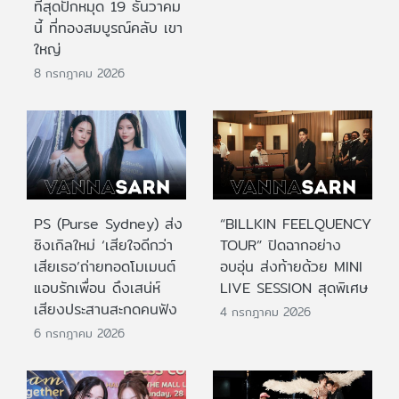
ที่สุดปักหมุด 19 ธันวาคม
นี้ ที่ทองสมบูรณ์คลับ เขา
ใหญ่
8 กรกฎาคม 2026
PS (Purse Sydney) ส่ง
“BILLKIN FEELQUENCY
ซิงเกิลใหม่ ‘เสียใจดีกว่า
TOUR” ปิดฉากอย่าง
เสียเธอ’ถ่ายทอดโมเมนต์
อบอุ่น ส่งท้ายด้วย MINI
แอบรักเพื่อน ดึงเสน่ห์
LIVE SESSION สุดพิเศษ
เสียงประสานสะกดคนฟัง
4 กรกฎาคม 2026
6 กรกฎาคม 2026