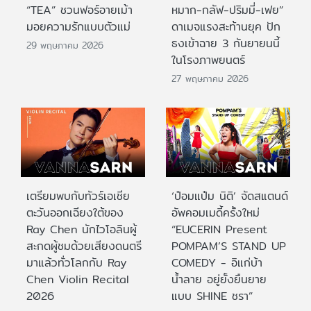
“TEA” ชวนฟอร์อายเม้า
หมาก-กลัฟ-ปริมมี่-เฟย”
มอยความรักแบบตัวแม่
ดาเมจแรงสะท้านยุค ปัก
ธงเข้าฉาย 3 กันยายนนี้
29 พฤษภาคม 2026
ในโรงภาพยนตร์
27 พฤษภาคม 2026
เตรียมพบกับทัวร์เอเชีย
‘ป๋อมแป๋ม นิติ’ จัดสแตนด์
ตะวันออกเฉียงใต้ของ
อัพคอมเมดี้ครั้งใหม่
Ray Chen นักไวโอลินผู้
“EUCERIN Present
สะกดผู้ชมด้วยเสียงดนตรี
POMPAM’S STAND UP
มาแล้วทั่วโลกกับ Ray
COMEDY - อิแก่บ้า
Chen Violin Recital
น้ำลาย อยู่ยั้งยืนยาย
2026
แบบ SHINE ชรา”