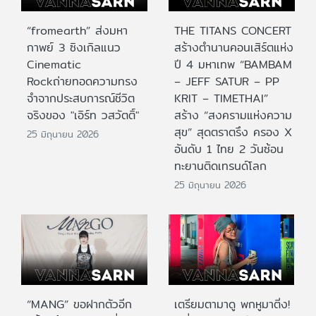
“fromearth” ส่งมหา
THE TITANS CONCERT
กาพย์ 3 ซิงเกิลแนว
สร้างตำนานคอนเสิร์ตแห่ง
Cinematic
ปี 4 มหาเทพ “BAMBAM
Rockถ่ายทอดความทรง
– JEFF SATUR – PP
จำจากประสบการณ์ชีวิต
KRIT – TIMETHAI”
จริงของ "เอิร์ท วสวัตติ์"
สร้าง “สงครามแห่งความ
สุข” สุดตราตรึง ครอง X
25 มิถุนายน 2026
อันดับ 1 ไทย 2 วันซ้อน
ทะยานติดเทรนด์โลก
25 มิถุนายน 2026
“MANG” ขอฝากตัวอีก
เตรียมตามาดู พกหูมาติ่ง!