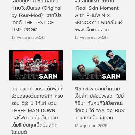
เสียงนุ่มๆ ในซิงเกิลใหม่
ผิวใสคนแรก ในงาน
“หายใจเป็นเธอ (Original
“Real Skin Moment
by Four-Mod)” จากโปร
with PHUWIN x
เจกต์ THE TEST OF
SKINOXY” แฟนคลับแห่
TIME 2000
ซัพพอร์ตแน่นงาน
13 พฤษภาคม 2026
13 พฤษภาคม 2026
สยามแตก! วัยรุ่นเต็มพื้นที่
Slapkiss ตอกย้ำความ
ร่วมฉลองวันเกิดพี่โก๋ ครบ
เจ็บลึก ปล่อยเพลง “ไม่มี
รอบ 50 ปี โก๋แก่ ชวน
ที่ยืน” กับคนที่ไม่มีสถานะ
THREE MAN DOWN
ชัดเจน ได้ “AA วง BUS”
เสิร์ฟความมันส์แบบจัด
มาแสดงเอ็มวีสุดอิน
เต็ม!! มันทุกเม็ดมันส์ทุก
12 พฤษภาคม 2026
โมเมนต์