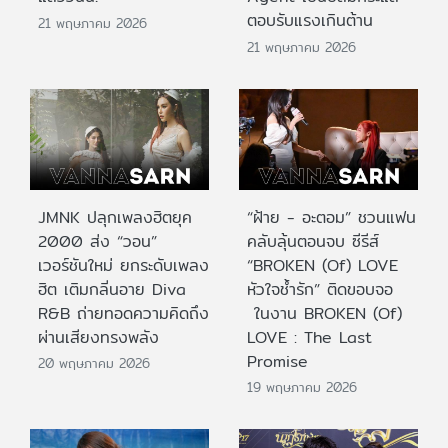
ตอบรับแรงเกินต้าน
21 พฤษภาคม 2026
21 พฤษภาคม 2026
JMNK ปลุกเพลงฮิตยุค
“ฝ้าย - อะตอม” ชวนแฟน
2000 ส่ง “วอน”
คลับลุ้นตอนจบ ซีรีส์
เวอร์ชันใหม่ ยกระดับเพลง
“BROKEN (Of) LOVE
ฮิต เติมกลิ่นอาย Diva
หัวใจช้ำรัก” ติดขอบจอ
R&B ถ่ายทอดความคิดถึง
ในงาน BROKEN (Of)
ผ่านเสียงทรงพลัง
LOVE : The Last
Promise
20 พฤษภาคม 2026
19 พฤษภาคม 2026