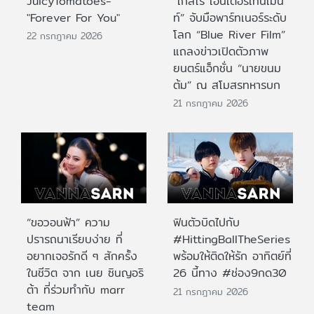
JuicyTomatoes-
“เกสโร เอ็นเตอร์เทนเม้น
"Forever For You"
ท์” จับมือพาร์ทเนอร์ระดับ
โลก “Blue River Film”
22 กรกฎาคม 2026
แถลงข่าวเปิดตัวภาพ
ยนตร์แอ็กชั่น “นายขนม
ต้ม” ณ สโมสรทหารบก
21 กรกฎาคม 2026
“ขอวอนฟ้า” ความ
ฟินตัวบิดไปกับ
ปรารถนาเรียบง่าย ที่
#HittingBallTheSeries
อยากเจอรักดี ๆ สักครั้ง
พร้อมให้ติดให้รัก อาทิตย์ที่
ในชีวิต จาก เนย ซินญอริ
26 นี้ทาง #ช่อง9กด30
ต้า ที่ร่วมทำกับ marr
21 กรกฎาคม 2026
team