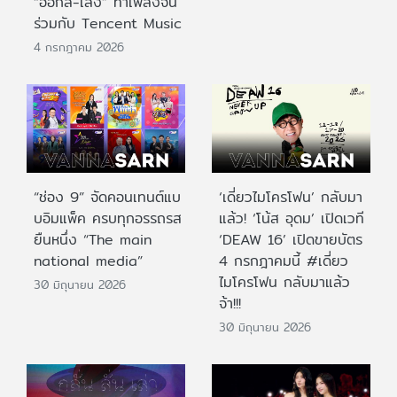
“ออกัส-เล้ง” ทำเพลงจีน
ร่วมกับ Tencent Music
4 กรกฎาคม 2026
“ช่อง 9” จัดคอนเทนต์แบ
‘เดี่ยวไมโครโฟน’ กลับมา
บอิมแพ็ค ครบทุกอรรถรส
แล้ว! ‘โน้ส อุดม’ เปิดเวที
ยืนหนึ่ง “The main
‘DEAW 16’ เปิดขายบัตร
national media”
4 กรกฎาคมนี้ #เดี่ยว
ไมโครโฟน กลับมาแล้ว
30 มิถุนายน 2026
จ้า!!!
30 มิถุนายน 2026