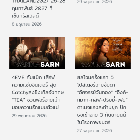
THAILAND2027 26-28
29 พฤษภาคม 2026
กุมภาพันธ์ 2027 ที่
เซ็นทรัลเวิลด์
8 มิถุนายน 2026
4EVE คัมแบ็ก เสิร์ฟ
ยลโฉมครั้งแรก 5
ความแซ่บอินเตอร์ สุด
โปสเตอร์งามจับตา
Catchyส่งซิงเกิลอังกฤษ
“อัศจรรย์วันทอง” “อิ้งค์-
“TEA” ชวนฟอร์อายเม้า
หมาก-กลัฟ-ปริมมี่-เฟย”
มอยความรักแบบตัวแม่
ดาเมจแรงสะท้านยุค ปัก
ธงเข้าฉาย 3 กันยายนนี้
29 พฤษภาคม 2026
ในโรงภาพยนตร์
27 พฤษภาคม 2026