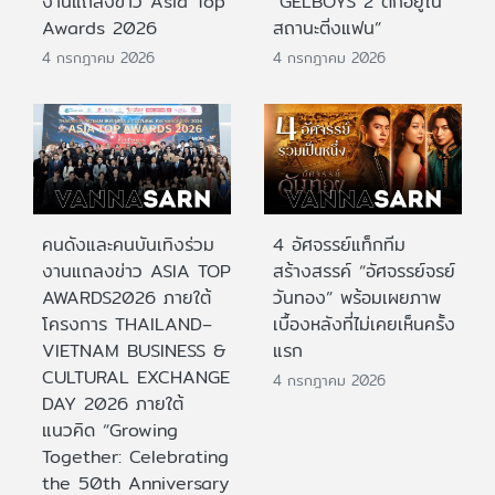
งานแถลงข่าว Asia Top
“GELBOYS 2 ตกอยู่ใน
Awards 2026
สถานะติ่งแฟน”
4 กรกฎาคม 2026
4 กรกฎาคม 2026
คนดังและคนบันเทิงร่วม
4 อัศจรรย์แท็กทีม
งานแถลงข่าว ASIA TOP
สร้างสรรค์ “อัศจรรย์จรย์
AWARDS2026 ภายใต้
วันทอง” พร้อมเผยภาพ
โครงการ THAILAND–
เบื้องหลังที่ไม่เคยเห็นครั้ง
VIETNAM BUSINESS &
แรก
CULTURAL EXCHANGE
4 กรกฎาคม 2026
DAY 2026 ภายใต้
แนวคิด “Growing
Together: Celebrating
the 50th Anniversary