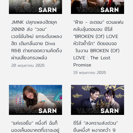
JMNK ปลุกเพลงฮิตยุค
“ฝ้าย - อะตอม” ชวนแฟน
2000 ส่ง “วอน”
คลับลุ้นตอนจบ ซีรีส์
เวอร์ชันใหม่ ยกระดับเพลง
“BROKEN (Of) LOVE
ฮิต เติมกลิ่นอาย Diva
หัวใจช้ำรัก” ติดขอบจอ
R&B ถ่ายทอดความคิดถึง
ในงาน BROKEN (Of)
ผ่านเสียงทรงพลัง
LOVE : The Last
Promise
20 พฤษภาคม 2026
19 พฤษภาคม 2026
“แค่เธอยิ้ม” หนึ่งที ฉันก็
ซีรีส์ “สงครามส่งด่วน”
มองเห็นอนาคตที่เราจะอยู่
ยืนหนึ่ง!! ผงาดคว้า 9