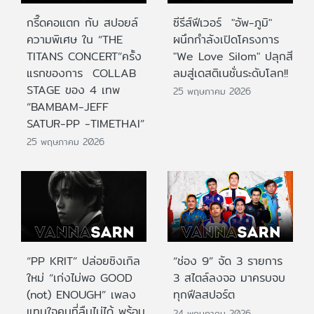
กรี๊ดคอแตก กับ สปอยล์
ซีรีส์ฟีเวอร์ "อัพ-ภูมิ"
ความพิเศษ ใน “THE
ผนึกกำลังเปิดโครงการ
TITANS CONCERT”ครั้ง
"We Love Silom" ปลุกสี
แรกของการ COLLAB
ลมสู่เดสติเนชั่นระดับโลก!!
STAGE ของ 4 เทพ
25 พฤษภาคม 2026
“BAMBAM-JEFF
SATUR-PP -TIMETHAI”
25 พฤษภาคม 2026
“PP KRIT” ปล่อยซิงเกิล
“ช่อง 9” จัด 3 รายการ
ใหม่ “เก่งไม่พอ GOOD
3 สไตล์ลงจอ มาครบจบ
(not) ENOUGH” เพลง
ทุกฟีลสปอร์ต
แทนใจคนที่ลืมไม่ได้ พร้อม
24 พฤษภาคม 2026