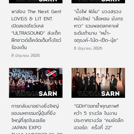
พาส่อง The Next Gen!
“บั้งไฟ ฟิล์ม” บวงสรวง
LOVEiS & LIT ENT.
หนังใหม่ “เสือหอน มังกร
เปิดสเตจโชว์เคส
หาว” รวมพลตลกคาเฟ่
“ULTRASOUND” ส่งเด็ก
ระดับตำนาน “หม่ำ-
ฝึกซาวด์เช็คจัดเต็มทั้งโชว์
จตุรงค์-โน้ต-เป็ด-นุ้ย”
ร้องเต้น
8 มิถุนายน 2026
8 มิถุนายน 2026
การกลับมาอย่างยิ่งใหญ่
“GDH”ตอกย้ำคุณภาพ!!
ของมหกรรมญี่ปุ่นที่ยิ่ง
คว้า 5 รางวัล ในงาน
ใหญ่ที่สุดในเอเชีย
ประกาศรางวัล “คมชัดลึก
JAPAN EXPO
อวอร์ด ครั้งที่ 22”