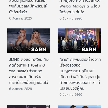
ลงจอทุกวีคเอน เตรียม
ภาคภูมิใจ คว้ารางวัลใหญ่
พบกับมวลเคมีที่พร้อมให้
Weibo Malaysia พร้อม
หัวใจเต้นรัว
โชว์สุดประทับใจ
6 สิงหาคม 2026
6 สิงหาคม 2026
JMNK ส่งซิงเกิลใหม่ ‘ไม่
"ล่าม" ภาพยนตร์สร้างจาก
คิดถึงเท่าไหร่ (behind
เรื่องจริงของ
the smile)’ถ่ายทอด
"เบญจวรรณ ภูมิแสน"
อารมณ์ผ่านเสียงร้อง
เปิดกาล่าพรีเมียร์สุดอบอุ่น
ภายใต้รอยยิ้มที่ถูกซ่อนไว้
ถ่ายทอดพลังของภาษา...ที่
เปลี่ยนชีวิตผู้คน
6 สิงหาคม 2026
6 สิงหาคม 2026