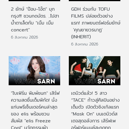
2 ยักษ์ "ป๊อบ-โอ๊ต" บุก
GDH ร่วมกับ TOFU
กรุง!!! ชวนกดบัตร. ..ไปฮา
FILMS ปล่อยตัวอย่าง
น้ำตาเล็ดกับ "เบิ้ม เบิ้ม
แรก! ภาพยนตร์ฟอร์มยักษ์
concert"
'คุณยายวรนาฏ'
(INHERIT)
6 สิงหาคม 2026
6 สิงหาคม 2026
"ใบเฟิร์น พิมพ์ชนก" เสิร์ฟ
เดบิวต์แล้ว! 5 สาว
ความสดชื่นเต็มพิกัด! นั่ง
“TACE” ก้าวสู่ศิลปินอย่าง
แท่นพรีเซ็นเตอร์คนล่าสุด
เต็มตัว เปิดตัวซิงเกิลแรก
ของ elis พร้อมชวน
“Mask On” บนเดบิวต์ส
สัมผัส "elis Freeze
เตจสุดอลังการ เสิร์ฟเพ
Cool" นวัตกรรมผ้า
อร์ฟอร์แมนซ์สะกดทุก