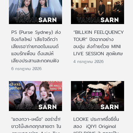
PS (Purse Sydney) ส่ง
“BILLKIN FEELQUENCY
ซิงเกิลใหม่ ‘เสียใจดีกว่า
TOUR” ปิดฉากอย่าง
เสียเธอ’ถ่ายทอดโมเมนต์
อบอุ่น ส่งท้ายด้วย MINI
แอบรักเพื่อน ดึงเสน่ห์
LIVE SESSION สุดพิเศษ
เสียงประสานสะกดคนฟัง
4 กรกฎาคม 2026
6 กรกฎาคม 2026
"แตงกวา-เหนือ" ออร่าฉ่ำ!
LOOKE ประกาศชื่อซีซั่น
ขาวโบ๊ะสะกดทุกสายตา ใน
สอง iQIYI Original