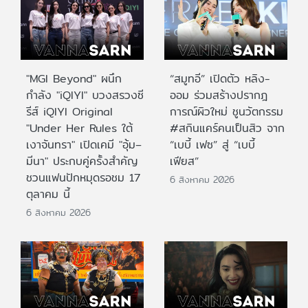
"MGI Beyond" ผนึก
“สมูทอี” เปิดตัว หลิง-
กำลัง "iQIYI" บวงสรวงซี
ออม ร่วมสร้างปรากฎ
รีส์ iQIYI Original
การณ์ผิวใหม่ ชูนวัตกรรม
"Under Her Rules ใต้
#สกินแคร์คนเป็นสิว จาก
เงาจันทรา" เปิดเคมี "อุ้ม–
“เบบี้ เฟซ” สู่ “เบบี้
มีนา" ประกบคู่ครั้งสำคัญ
เฟียส”
ชวนแฟนปักหมุดรอชม 17
6 สิงหาคม 2026
ตุลาคม นี้
6 สิงหาคม 2026