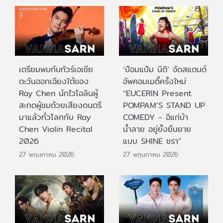
เตรียมพบกับทัวร์เอเชีย
‘ป๋อมแป๋ม นิติ’ จัดสแตนด์
ตะวันออกเฉียงใต้ของ
อัพคอมเมดี้ครั้งใหม่
Ray Chen นักไวโอลินผู้
“EUCERIN Present
สะกดผู้ชมด้วยเสียงดนตรี
POMPAM’S STAND UP
มาแล้วทั่วโลกกับ Ray
COMEDY - อิแก่บ้า
Chen Violin Recital
น้ำลาย อยู่ยั้งยืนยาย
2026
แบบ SHINE ชรา”
27 พฤษภาคม 2026
27 พฤษภาคม 2026