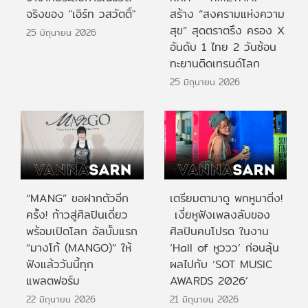
จริงของ "เอิร์ท วสวัตติ์"
สร้าง “สงครามแห่งความ
สุข” สุดตราตรึง ครอง X
25 มิถุนายน 2026
อันดับ 1 ไทย 2 วันซ้อน
ทะยานติดเทรนด์โลก
25 มิถุนายน 2026
“MANG” ขอฝากตัวอีก
เตรียมตามาดู พกหูมาติ่ง!
ครั้ง! ก้าวสู่ศิลปินเดี่ยว
เงี่ยหูฟังเพลงลับของ
พร้อมเปิดโลก อัลบั้มแรก
ศิลปินคนโปรด ในงาน
“มางโก้ (MANGO)” ให้
‘Hall of หูววว’ ก่อนลุ้น
ฟังแล้ววันนี้ทุก
ผลไปกับ ‘SOT MUSIC
แพลตฟอร์ม
AWARDS 2026’
22 มิถุนายน 2026
21 มิถุนายน 2026