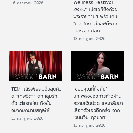
Wellness Festival
16 กรกฎาคม 2026
2026" เปิดเวทีชิงถ้วย
พระราชทานฯ พร้อมดัน
"นวดไทย" สู่ซอฟต์พาว
เวอร์ระดับโลก
13 กรกฎาคม 2026
TEMI เสิร์ฟเพลงจีบสุดคิว
“ขอบคุณที่ทิ้งกัน”
ต์ “เทพธิดา” ตกหลุมรัก
บทเพลงของการก้าวผ่าน
ตั้งแต่แรกเห็น ถึงขั้น
ความเจ็บปวด และกลับมา
อยากยกนามสกุลให้!
เลือกตัวเองอีกครั้ง จาก
‘ขนมจีน กุลมาศ’
13 กรกฎาคม 2026
13 กรกฎาคม 2026