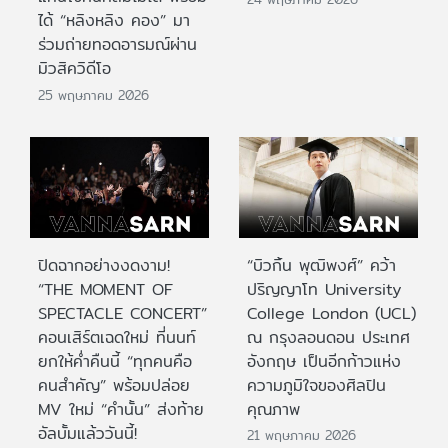
ได้ “หลิงหลิง คอง” มา
ร่วมถ่ายทอดอารมณ์ผ่าน
มิวสิควิดีโอ
25 พฤษภาคม 2026
ปิดฉากอย่างงดงาม!
“บิวกิ้น พุฒิพงศ์” คว้า
“THE MOMENT OF
ปริญญาโท University
SPECTACLE CONCERT”
College London (UCL)
คอนเสิร์ตเฉดใหม่ ที่นนท์
ณ กรุงลอนดอน ประเทศ
ยกให้ค่ำคืนนี้ “ทุกคนคือ
อังกฤษ เป็นอีกก้าวแห่ง
คนสำคัญ” พร้อมปล่อย
ความภูมิใจของศิลปิน
MV ใหม่ “คำนั้น” ส่งท้าย
คุณภาพ
อัลบั้มแล้ววันนี้!
21 พฤษภาคม 2026