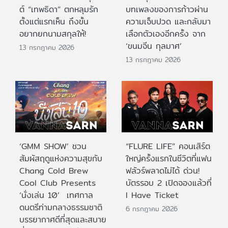
ต์ “เทพธิดา” ตกหลุมรัก
บทเพลงของการก้าวผ่าน
ตั้งแต่แรกเห็น ถึงขั้น
ความเจ็บปวด และกลับมา
อยากยกนามสกุลให้!
เลือกตัวเองอีกครั้ง จาก
‘ขนมจีน กุลมาศ’
13 กรกฎาคม 2026
13 กรกฎาคม 2026
‘GMM SHOW’ ชวน
“FLURE LIFE” คอนเสิร์ต
สัมผัสฤดูแห่งความสุขกับ
ใหญ่ครั้งแรกในชีวิตที่แฟน
Chang Cold Brew
ฟลัวร์พลาดไม่ได้ ด่วน!
Cool Club Presents
บัตรรอบ 2 เปิดจองแล้วที่
‘นั่งเล่น 10’ เทศกาล
I Have Ticket
ดนตรีท่ามกลางธรรมชาติ
6 กรกฎาคม 2026
บรรยากาศดีที่สุดและสบาย