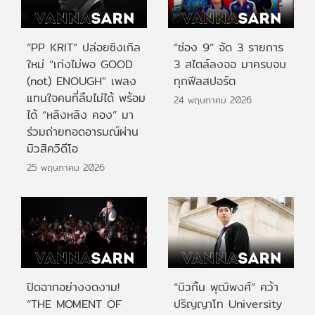
“PP KRIT” ปล่อยซิงเกิล
“ช่อง 9” จัด 3 รายการ
ใหม่ “เก่งไม่พอ GOOD
3 สไตล์ลงจอ มาครบจบ
(not) ENOUGH” เพลง
ทุกฟีลสปอร์ต
แทนใจคนที่ลืมไม่ได้ พร้อม
24 พฤษภาคม 2026
ได้ “หลิงหลิง คอง” มา
ร่วมถ่ายทอดอารมณ์ผ่าน
มิวสิควิดีโอ
25 พฤษภาคม 2026
ปิดฉากอย่างงดงาม!
“บิวกิ้น พุฒิพงศ์” คว้า
“THE MOMENT OF
ปริญญาโท University