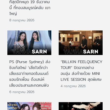
ที่สุดปักหมุด 19 ธันวาคม
นี้ ที่ทองสมบูรณ์คลับ เขา
ใหญ่
8 กรกฎาคม 2026
PS (Purse Sydney) ส่ง
“BILLKIN FEELQUENCY
ซิงเกิลใหม่ ‘เสียใจดีกว่า
TOUR” ปิดฉากอย่าง
เสียเธอ’ถ่ายทอดโมเมนต์
อบอุ่น ส่งท้ายด้วย MINI
แอบรักเพื่อน ดึงเสน่ห์
LIVE SESSION สุดพิเศษ
เสียงประสานสะกดคนฟัง
4 กรกฎาคม 2026
6 กรกฎาคม 2026