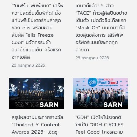
"ใบเฟิร์น พิมพ์ชนก" เสิร์ฟ
เดบิวต์แล้ว! 5 สาว
ความสดชื่นเต็มพิกัด! นั่ง
“TACE” ก้าวสู่ศิลปินอย่าง
แท่นพรีเซ็นเตอร์คนล่าสุด
เต็มตัว เปิดตัวซิงเกิลแรก
ของ elis พร้อมชวน
“Mask On” บนเดบิวต์ส
สัมผัส "elis Freeze
เตจสุดอลังการ เสิร์ฟเพ
Cool" นวัตกรรมผ้า
อร์ฟอร์แมนซ์สะกดทุก
อนามัยแบบเย็น ครั้งแรก
สายตา
จากเอลิส
26 กรกฎาคม 2026
26 กรกฎาคม 2026
สรุปผลงานประกาศรางวัล
"GDH" เปิดโผโปรเจกต์
“Thailand Y Content
ใหม่ใน "GDH CIRCLES
Awards 2025” เชิดชู
Feel Good โคจรความ