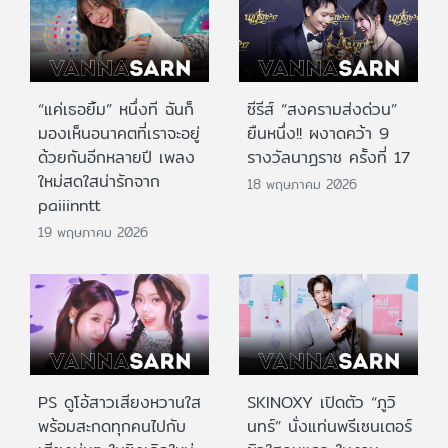
“แค่เธอยิ้ม” หนึ่งที ฉันก็
ซีรีส์ “สงครามส่งด่วน”
มองเห็นอนาคตที่เราจะอยู่
ยืนหนึ่ง!! ผงาดคว้า 9
ด้วยกันอีกหลายปี เพลง
รางวัลนาฏราช ครั้งที่ 17
ใหม่สดใสน่ารักจาก
18 พฤษภาคม 2026
paiiinntt
19 พฤษภาคม 2026
PS ดูโอ้สาวเสียงหวานใส
SKINOXY เปิดตัว “ภูวิ
พร้อมสะกดทุกคนไปกับ
นทร์” นั่งแท่นพรีเซนเตอร์