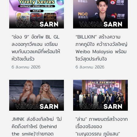
“ช่อง 9” จัดทัพ BL GL
“BILLKIN” สร้างความ
ลงจอทุกวีคเอน เตรียม
ภาคภูมิใจ คว้ารางวัลใหญ่
พบกับมวลเคมีที่พร้อมให้
Weibo Malaysia พร้อม
หัวใจเต้นรัว
โชว์สุดประทับใจ
6 สิงหาคม 2026
6 สิงหาคม 2026
JMNK ส่งซิงเกิลใหม่ ‘ไม่
"ล่าม" ภาพยนตร์สร้างจาก
คิดถึงเท่าไหร่ (behind
เรื่องจริงของ
the smile)’ถ่ายทอด
"เบญจวรรณ ภูมิแสน"