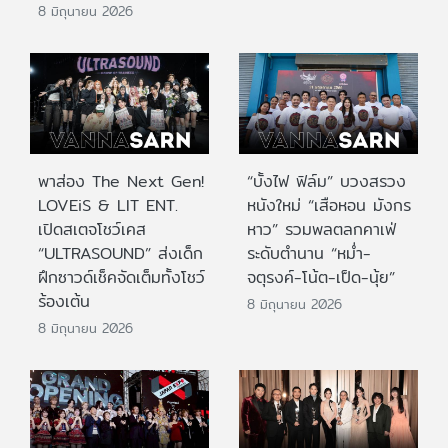
8 มิถุนายน 2026
พาส่อง The Next Gen!
“บั้งไฟ ฟิล์ม” บวงสรวง
LOVEiS & LIT ENT.
หนังใหม่ “เสือหอน มังกร
เปิดสเตจโชว์เคส
หาว” รวมพลตลกคาเฟ่
“ULTRASOUND” ส่งเด็ก
ระดับตำนาน “หม่ำ-
ฝึกซาวด์เช็คจัดเต็มทั้งโชว์
จตุรงค์-โน้ต-เป็ด-นุ้ย”
ร้องเต้น
8 มิถุนายน 2026
8 มิถุนายน 2026