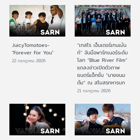
JuicyTomatoes-
“เกสโร เอ็นเตอร์เทนเม้น
"Forever For You"
ท์” จับมือพาร์ทเนอร์ระดับ
โลก “Blue River Film”
22 กรกฎาคม 2026
แถลงข่าวเปิดตัวภาพ
ยนตร์แอ็กชั่น “นายขนม
ต้ม” ณ สโมสรทหารบก
21 กรกฎาคม 2026