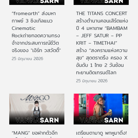
“fromearth” ส่งมหา
THE TITANS CONCERT
กาพย์ 3 ซิงเกิลแนว
สร้างตำนานคอนเสิร์ตแห่ง
Cinematic
ปี 4 มหาเทพ “BAMBAM
Rockถ่ายทอดความทรง
– JEFF SATUR – PP
จำจากประสบการณ์ชีวิต
KRIT – TIMETHAI”
จริงของ "เอิร์ท วสวัตติ์"
สร้าง “สงครามแห่งความ
สุข” สุดตราตรึง ครอง X
25 มิถุนายน 2026
อันดับ 1 ไทย 2 วันซ้อน
ทะยานติดเทรนด์โลก
25 มิถุนายน 2026
“MANG” ขอฝากตัวอีก
เตรียมตามาดู พกหูมาติ่ง!