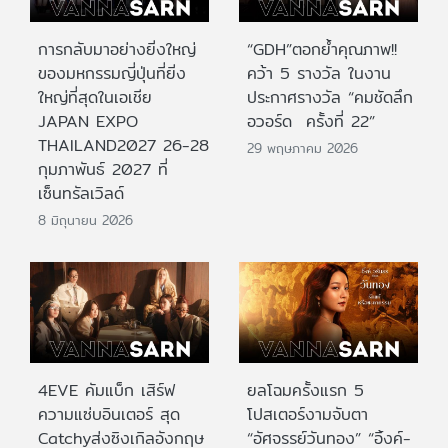
การกลับมาอย่างยิ่งใหญ่
“GDH”ตอกย้ำคุณภาพ!!
ของมหกรรมญี่ปุ่นที่ยิ่ง
คว้า 5 รางวัล ในงาน
ใหญ่ที่สุดในเอเชีย
ประกาศรางวัล “คมชัดลึก
JAPAN EXPO
อวอร์ด ครั้งที่ 22”
THAILAND2027 26-28
29 พฤษภาคม 2026
กุมภาพันธ์ 2027 ที่
เซ็นทรัลเวิลด์
8 มิถุนายน 2026
4EVE คัมแบ็ก เสิร์ฟ
ยลโฉมครั้งแรก 5
ความแซ่บอินเตอร์ สุด
โปสเตอร์งามจับตา
Catchyส่งซิงเกิลอังกฤษ
“อัศจรรย์วันทอง” “อิ้งค์-