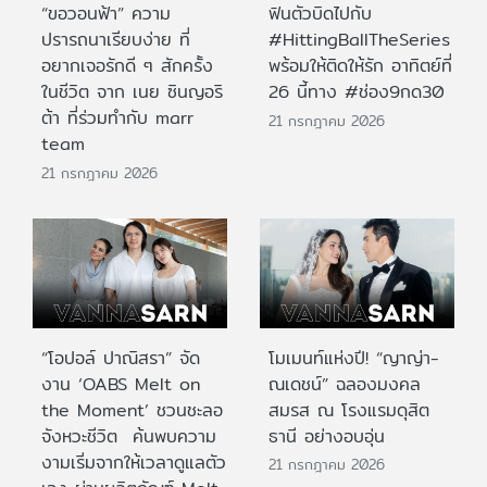
“ขอวอนฟ้า” ความ
ฟินตัวบิดไปกับ
ปรารถนาเรียบง่าย ที่
#HittingBallTheSeries
อยากเจอรักดี ๆ สักครั้ง
พร้อมให้ติดให้รัก อาทิตย์ที่
ในชีวิต จาก เนย ซินญอริ
26 นี้ทาง #ช่อง9กด30
ต้า ที่ร่วมทำกับ marr
21 กรกฎาคม 2026
team
21 กรกฎาคม 2026
“โอปอล์ ปาณิสรา” จัด
โมเมนท์แห่งปี! “ญาญ่า-
งาน ‘OABS Melt on
ณเดชน์” ฉลองมงคล
the Moment’ ชวนชะลอ
สมรส ณ โรงแรมดุสิต
จังหวะชีวิต ค้นพบความ
ธานี อย่างอบอุ่น
งามเริ่มจากให้เวลาดูแลตัว
21 กรกฎาคม 2026