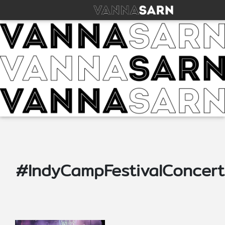
#IndyCampFestivalConcert