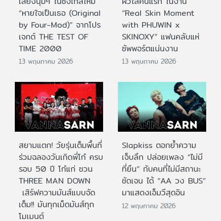
เสียงนุ่มๆ ในซิงเกิลใหม่
ผิวใสคนแรก ในงาน
“หายใจเป็นเธอ (Original
“Real Skin Moment
by Four-Mod)” จากโปร
with PHUWIN x
เจกต์ THE TEST OF
SKINOXY” แฟนคลับแห่
TIME 2000
ซัพพอร์ตแน่นงาน
13 พฤษภาคม 2026
13 พฤษภาคม 2026
สยามแตก! วัยรุ่นเต็มพื้นที่
Slapkiss ตอกย้ำความ
ร่วมฉลองวันเกิดพี่โก๋ ครบ
เจ็บลึก ปล่อยเพลง “ไม่มี
รอบ 50 ปี โก๋แก่ ชวน
ที่ยืน” กับคนที่ไม่มีสถานะ
THREE MAN DOWN
ชัดเจน ได้ “AA วง BUS”
เสิร์ฟความมันส์แบบจัด
มาแสดงเอ็มวีสุดอิน
เต็ม!! มันทุกเม็ดมันส์ทุก
12 พฤษภาคม 2026
โมเมนต์