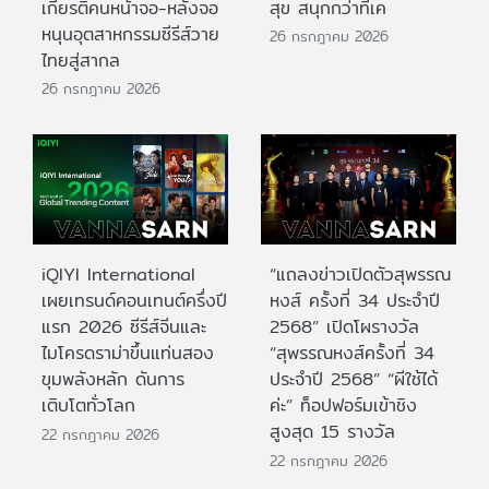
เกียรติคนหน้าจอ-หลังจอ
สุข สนุกกว่าที่เค
หนุนอุตสาหกรรมซีรีส์วาย
26 กรกฎาคม 2026
ไทยสู่สากล
26 กรกฎาคม 2026
iQIYI International
“แถลงข่าวเปิดตัวสุพรรณ
เผยเทรนด์คอนเทนต์ครึ่งปี
หงส์ ครั้งที่ 34 ประจำปี
แรก 2026 ซีรีส์จีนและ
2568” เปิดโผรางวัล
ไมโครดราม่าขึ้นแท่นสอง
“สุพรรณหงส์ครั้งที่ 34
ขุมพลังหลัก ดันการ
ประจำปี 2568” “ผีใช้ได้
เติบโตทั่วโลก
ค่ะ” ท็อปฟอร์มเข้าชิง
สูงสุด 15 รางวัล
22 กรกฎาคม 2026
22 กรกฎาคม 2026