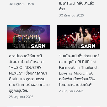
ไมโครโฟน กลับมาแล้ว
30 มิถุนายน 2026
จ้า!!!
30 มิถุนายน 2026
สถาบันดนตรีกัลยาณิ
“เมเบิ้ล–แป้งจี่” ร่ายมนตร์
วัฒนา เปิดตัวโครงการ
ความสุขใน BLEJIE 1st
“MUSIC INDUSTRY
Fanmeet in Thailand :
NEXUS” เชื่อมการศึกษา
Love is Magic แฟน
ศิลปิน และอุตสาหกรรม
คลับฟินหนักพร้อมเสิร์ฟ
ดนตรีไทย สร้างองค์ความ
โมเมนต์หวานจัดเต็ม!!
รู้สู่คนรุ่นใหม่
28 มิถุนายน 2026
28 มิถุนายน 2026