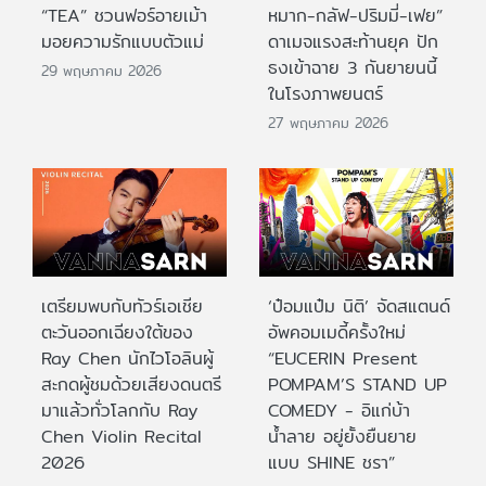
“TEA” ชวนฟอร์อายเม้า
หมาก-กลัฟ-ปริมมี่-เฟย”
มอยความรักแบบตัวแม่
ดาเมจแรงสะท้านยุค ปัก
ธงเข้าฉาย 3 กันยายนนี้
29 พฤษภาคม 2026
ในโรงภาพยนตร์
27 พฤษภาคม 2026
เตรียมพบกับทัวร์เอเชีย
‘ป๋อมแป๋ม นิติ’ จัดสแตนด์
ตะวันออกเฉียงใต้ของ
อัพคอมเมดี้ครั้งใหม่
Ray Chen นักไวโอลินผู้
“EUCERIN Present
สะกดผู้ชมด้วยเสียงดนตรี
POMPAM’S STAND UP
มาแล้วทั่วโลกกับ Ray
COMEDY - อิแก่บ้า
Chen Violin Recital
น้ำลาย อยู่ยั้งยืนยาย
2026
แบบ SHINE ชรา”