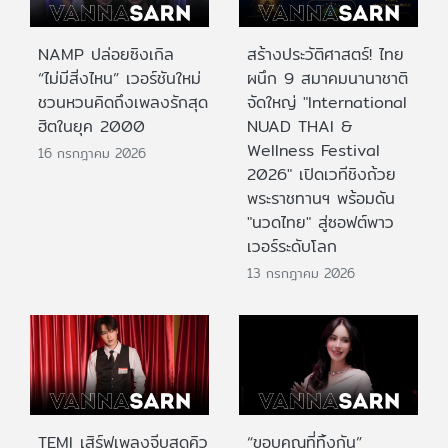
NAMP ปล่อยซิงเกิล
สร้างประวัติศาสตร์! ไทย
“ไม่มีสิ่งไหน” เวอร์ชันใหม่
ผนึก 9 สมาคมนานาชาติ
ชวนหวนคิดถึงเพลงรักสุด
จัดใหญ่ "International
ฮิตในยุค 2000
NUAD THAI &
Wellness Festival
16 กรกฎาคม 2026
2026" เปิดเวทีชิงถ้วย
พระราชทานฯ พร้อมดัน
"นวดไทย" สู่ซอฟต์พาว
เวอร์ระดับโลก
13 กรกฎาคม 2026
TEMI เสิร์ฟเพลงจีบสุดคิว
“ขอบคุณที่ทิ้งกัน”