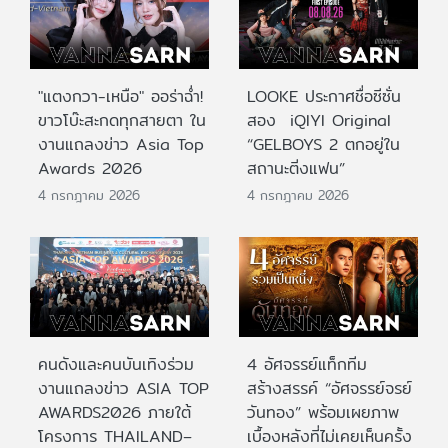
"แตงกวา-เหนือ" ออร่าฉ่ำ!
LOOKE ประกาศชื่อซีซั่น
ขาวโบ๊ะสะกดทุกสายตา ใน
สอง iQIYI Original
งานแถลงข่าว Asia Top
“GELBOYS 2 ตกอยู่ใน
Awards 2026
สถานะติ่งแฟน”
4 กรกฎาคม 2026
4 กรกฎาคม 2026
คนดังและคนบันเทิงร่วม
4 อัศจรรย์แท็กทีม
งานแถลงข่าว ASIA TOP
สร้างสรรค์ “อัศจรรย์จรย์
AWARDS2026 ภายใต้
วันทอง” พร้อมเผยภาพ
โครงการ THAILAND–
เบื้องหลังที่ไม่เคยเห็นครั้ง