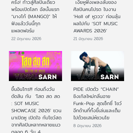
ครั้ง! ก้าวสู่ศิลปินเดี่ยว
เงี่ยหูฟังเพลงลับของ
พร้อมเปิดโลก อัลบั้มแรก
ศิลปินคนโปรด ในงาน
“มางโก้ (MANGO)” ให้
‘Hall of หูววว’ ก่อนลุ้น
ฟังแล้ววันนี้ทุก
ผลไปกับ ‘SOT MUSIC
แพลตฟอร์ม
AWARDS 2026’
22 มิถุนายน 2026
21 มิถุนายน 2026
ขึ้นอินโทร!!! ก่อนถึงวัน
PIDE เปิดตัว “CHAIN”
ตัดสิน กับ 'โสต สด สด
ซิงเกิลใหม่กลิ่นอาย
: SOT MUSIC
Funk-Pop สุดเซ็กซี่ โชว์
SHOWCASE 2026' ชวน
อีกด้านที่ทั้งขี้เล่นและเต็ม
มาเปิดหู เปิดใจ กับโชว์สด
ไปด้วยเสน่ห์ชวนโย
จากศิลปินหลากหลายแนว
8 มิถุนายน 2026
ตลอด 6 วัน 4