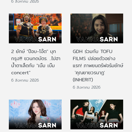
6 สิงหาคม 2026
2 ยักษ์ "ป๊อบ-โอ๊ต" บุก
GDH ร่วมกับ TOFU
กรุง!!! ชวนกดบัตร. ..ไปฮา
FILMS ปล่อยตัวอย่าง
น้ำตาเล็ดกับ "เบิ้ม เบิ้ม
แรก! ภาพยนตร์ฟอร์มยักษ์
concert"
'คุณยายวรนาฏ'
(INHERIT)
6 สิงหาคม 2026
6 สิงหาคม 2026