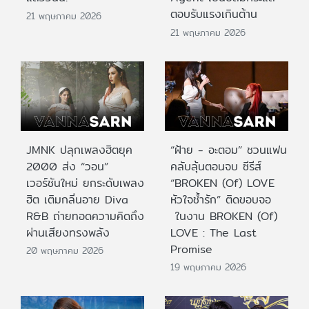
ตอบรับแรงเกินต้าน
21 พฤษภาคม 2026
21 พฤษภาคม 2026
JMNK ปลุกเพลงฮิตยุค
“ฝ้าย - อะตอม” ชวนแฟน
2000 ส่ง “วอน”
คลับลุ้นตอนจบ ซีรีส์
เวอร์ชันใหม่ ยกระดับเพลง
“BROKEN (Of) LOVE
ฮิต เติมกลิ่นอาย Diva
หัวใจช้ำรัก” ติดขอบจอ
R&B ถ่ายทอดความคิดถึง
ในงาน BROKEN (Of)
ผ่านเสียงทรงพลัง
LOVE : The Last
Promise
20 พฤษภาคม 2026
19 พฤษภาคม 2026