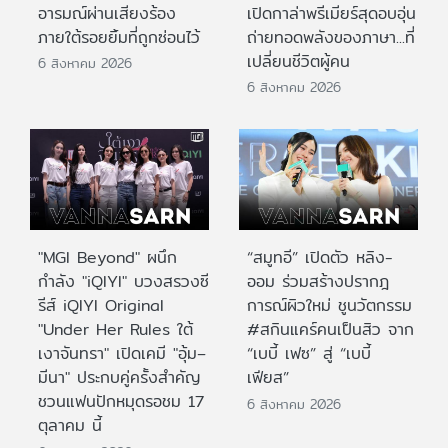
อารมณ์ผ่านเสียงร้อง
เปิดกาล่าพรีเมียร์สุดอบอุ่น
ภายใต้รอยยิ้มที่ถูกซ่อนไว้
ถ่ายทอดพลังของภาษา...ที่
เปลี่ยนชีวิตผู้คน
6 สิงหาคม 2026
6 สิงหาคม 2026
"MGI Beyond" ผนึก
“สมูทอี” เปิดตัว หลิง-
กำลัง "iQIYI" บวงสรวงซี
ออม ร่วมสร้างปรากฎ
รีส์ iQIYI Original
การณ์ผิวใหม่ ชูนวัตกรรม
"Under Her Rules ใต้
#สกินแคร์คนเป็นสิว จาก
เงาจันทรา" เปิดเคมี "อุ้ม–
“เบบี้ เฟซ” สู่ “เบบี้
มีนา" ประกบคู่ครั้งสำคัญ
เฟียส”
ชวนแฟนปักหมุดรอชม 17
6 สิงหาคม 2026
ตุลาคม นี้