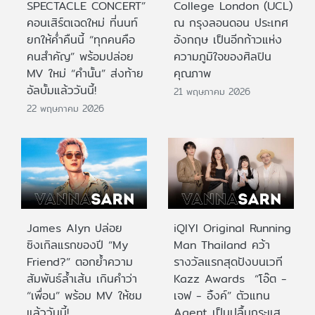
SPECTACLE CONCERT”
College London (UCL)
คอนเสิร์ตเฉดใหม่ ที่นนท์
ณ กรุงลอนดอน ประเทศ
ยกให้ค่ำคืนนี้ “ทุกคนคือ
อังกฤษ เป็นอีกก้าวแห่ง
คนสำคัญ” พร้อมปล่อย
ความภูมิใจของศิลปิน
MV ใหม่ “คำนั้น” ส่งท้าย
คุณภาพ
อัลบั้มแล้ววันนี้!
21 พฤษภาคม 2026
22 พฤษภาคม 2026
James Alyn ปล่อย
iQIYI Original Running
ซิงเกิลแรกของปี “My
Man Thailand คว้า
Friend?” ตอกย้ำความ
รางวัลแรกสุดปังบนเวที
สัมพันธ์ล้ำเส้น เกินคำว่า
Kazz Awards “โอ๊ต -
“เพื่อน” พร้อม MV ให้ชม
เจฟ - อิ้งค์” ตัวแทน
แล้ววันนี้!
Agent เป็นปลื้มกระแส