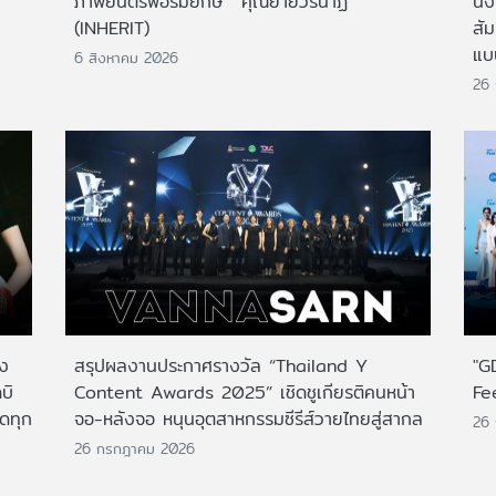
ภาพยนตร์ฟอร์มยักษ์ 'คุณยายวรนาฏ'
นั่
(INHERIT)
สั
แบ
6 สิงหาคม 2026
26
าง
สรุปผลงานประกาศรางวัล “Thailand Y
"G
บิ
Content Awards 2025” เชิดชูเกียรติคนหน้า
Fe
กดทุก
จอ-หลังจอ หนุนอุตสาหกรรมซีรีส์วายไทยสู่สากล
26
26 กรกฎาคม 2026