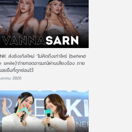
K ส่งซิงเกิลใหม่ ‘ไม่คิดถึงเท่าไหร่ (behind
e smile)’ถ่ายทอดอารมณ์ผ่านเสียงร้อง ภาย
รอยยิ้มที่ถูกซ่อนไว้
ิงหาคม 2026