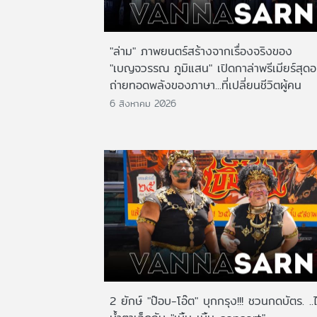
"ล่าม" ภาพยนตร์สร้างจากเรื่องจริงของ
"เบญจวรรณ ภูมิแสน" เปิดกาล่าพรีเมียร์สุดอ
ถ่ายทอดพลังของภาษา...ที่เปลี่ยนชีวิตผู้คน
6 สิงหาคม 2026
2 ยักษ์ "ป๊อบ-โอ๊ต" บุกกรุง!!! ชวนกดบัตร. ..