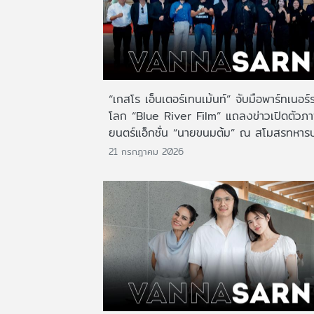
“เกสโร เอ็นเตอร์เทนเม้นท์” จับมือพาร์ทเนอร์
โลก “Blue River Film” แถลงข่าวเปิดตัวภ
ยนตร์แอ็กชั่น “นายขนมต้ม” ณ สโมสรทหาร
21 กรกฎาคม 2026