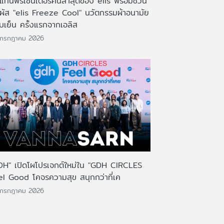
งแท่นพรีเซ็นเตอร์คนล่าสุดของ elis พร้อมชวน
มผัส "elis Freeze Cool" นวัตกรรมผ้าอนามัย
บเย็น ครั้งแรกจากเอลิส
 กรกฎาคม 2026
DH" เปิดโผโปรเจกต์ใหม่ใน "GDH CIRCLES
el Good โคจรความสุข สนุกกว่าที่เค
 กรกฎาคม 2026