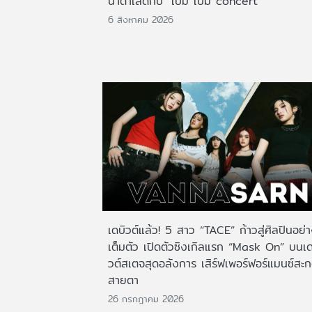
น้ำตาเล็ดกับ "เบิ้ม เบิ้ม concert"
6 สิงหาคม 2026
เดบิวต์แล้ว! 5 สาว “TACE” ก้าวสู่ศิลปินอย่
เต็มตัว เปิดตัวซิงเกิลแรก “Mask On” บนเด
วต์สเตจสุดอลังการ เสิร์ฟเพอร์ฟอร์แมนซ์สะ
สายตา
26 กรกฎาคม 2026