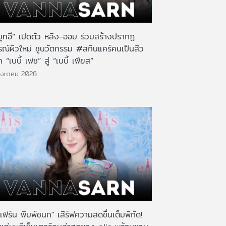
มูทอี” เปิดตัว หลิง-ออม ร่วมสร้างปรากฎ
รณ์ผิวใหม่ ชูนวัตกรรม #สกินแคร์คนเป็นสิว
 “เบบี้ เฟซ” สู่ “เบบี้ เฟียส”
ิงหาคม 2026
เฟิร์น พิมพ์ชนก" เสิร์ฟความสดชื่นเต็มพิกัด!