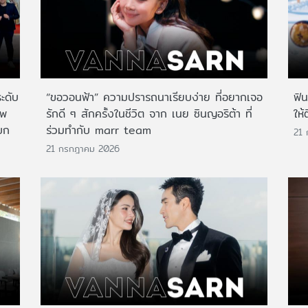
ระดับ
“ขอวอนฟ้า” ความปรารถนาเรียบง่าย ที่อยากเจอ
ฟิ
าพ
รักดี ๆ สักครั้งในชีวิต จาก เนย ซินญอริต้า ที่
ให้
บก
ร่วมทำกับ marr team
21
21 กรกฎาคม 2026