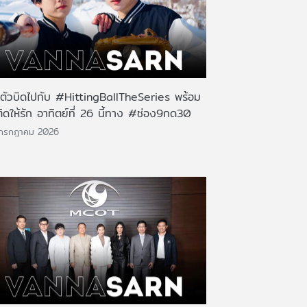
นตัวบิดไปกับ #HittingBallTheSeries พร้อม
ติดให้รัก อาทิตย์ที่ 26 นี้ทาง #ช่อง9กด30
 กรกฎาคม 2026