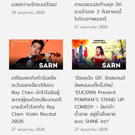
มอยความรักแบบตัวแม่
ดาเมจแรงสะท้านยุค ปัก
ธงเข้าฉาย 3 กันยายนนี้
29 พฤษภาคม 2026
ในโรงภาพยนตร์
27 พฤษภาคม 2026
เตรียมพบกับทัวร์เอเชีย
‘ป๋อมแป๋ม นิติ’ จัดสแตนด์
ตะวันออกเฉียงใต้ของ
อัพคอมเมดี้ครั้งใหม่
Ray Chen นักไวโอลินผู้
“EUCERIN Present
สะกดผู้ชมด้วยเสียงดนตรี
POMPAM’S STAND UP
มาแล้วทั่วโลกกับ Ray
COMEDY - อิแก่บ้า
Chen Violin Recital
น้ำลาย อยู่ยั้งยืนยาย
2026
แบบ SHINE ชรา”
27 พฤษภาคม 2026
27 พฤษภาคม 2026