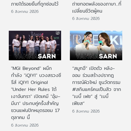
ภายใต้รอยยิ้มที่ถูกซ่อนไว้
ถ่ายทอดพลังของภาษา...ที่
เปลี่ยนชีวิตผู้คน
6 สิงหาคม 2026
6 สิงหาคม 2026
"MGI Beyond" ผนึก
“สมูทอี” เปิดตัว หลิง-
กำลัง "iQIYI" บวงสรวงซี
ออม ร่วมสร้างปรากฎ
รีส์ iQIYI Original
การณ์ผิวใหม่ ชูนวัตกรรม
"Under Her Rules ใต้
#สกินแคร์คนเป็นสิว จาก
เงาจันทรา" เปิดเคมี "อุ้ม–
“เบบี้ เฟซ” สู่ “เบบี้
มีนา" ประกบคู่ครั้งสำคัญ
เฟียส”
ชวนแฟนปักหมุดรอชม 17
6 สิงหาคม 2026
ตุลาคม นี้
6 สิงหาคม 2026