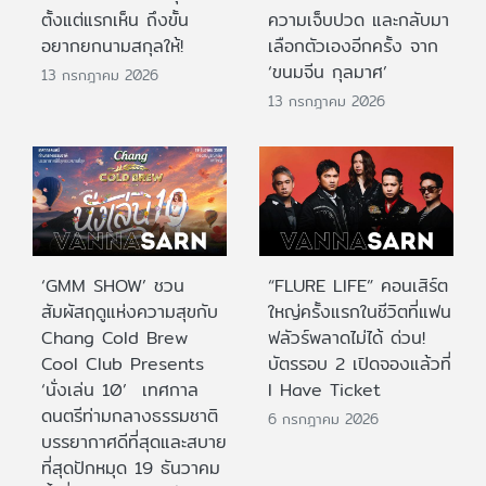
ตั้งแต่แรกเห็น ถึงขั้น
ความเจ็บปวด และกลับมา
อยากยกนามสกุลให้!
เลือกตัวเองอีกครั้ง จาก
‘ขนมจีน กุลมาศ’
13 กรกฎาคม 2026
13 กรกฎาคม 2026
‘GMM SHOW’ ชวน
“FLURE LIFE” คอนเสิร์ต
สัมผัสฤดูแห่งความสุขกับ
ใหญ่ครั้งแรกในชีวิตที่แฟน
Chang Cold Brew
ฟลัวร์พลาดไม่ได้ ด่วน!
Cool Club Presents
บัตรรอบ 2 เปิดจองแล้วที่
‘นั่งเล่น 10’ เทศกาล
I Have Ticket
ดนตรีท่ามกลางธรรมชาติ
6 กรกฎาคม 2026
บรรยากาศดีที่สุดและสบาย
ที่สุดปักหมุด 19 ธันวาคม