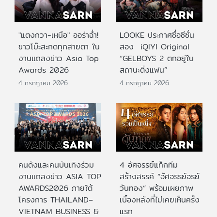
"แตงกวา-เหนือ" ออร่าฉ่ำ!
LOOKE ประกาศชื่อซีซั่น
ขาวโบ๊ะสะกดทุกสายตา ใน
สอง iQIYI Original
งานแถลงข่าว Asia Top
“GELBOYS 2 ตกอยู่ใน
Awards 2026
สถานะติ่งแฟน”
4 กรกฎาคม 2026
4 กรกฎาคม 2026
คนดังและคนบันเทิงร่วม
4 อัศจรรย์แท็กทีม
งานแถลงข่าว ASIA TOP
สร้างสรรค์ “อัศจรรย์จรย์
AWARDS2026 ภายใต้
วันทอง” พร้อมเผยภาพ
โครงการ THAILAND–
เบื้องหลังที่ไม่เคยเห็นครั้ง
VIETNAM BUSINESS &
แรก