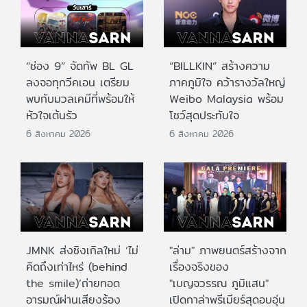
“ช่อง 9” จัดทัพ BL GL
“BILLKIN” สร้างความ
ลงจอทุกวีคเอน เตรียม
ภาคภูมิใจ คว้ารางวัลใหญ่
พบกับมวลเคมีที่พร้อมให้
Weibo Malaysia พร้อม
หัวใจเต้นรัว
โชว์สุดประทับใจ
6 สิงหาคม 2026
6 สิงหาคม 2026
JMNK ส่งซิงเกิลใหม่ ‘ไม่
"ล่าม" ภาพยนตร์สร้างจาก
คิดถึงเท่าไหร่ (behind
เรื่องจริงของ
the smile)’ถ่ายทอด
"เบญจวรรณ ภูมิแสน"
อารมณ์ผ่านเสียงร้อง
เปิดกาล่าพรีเมียร์สุดอบอุ่น