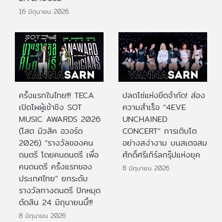
16 มิถุนายน 2026
ครั้งแรกในไทย!!! TECA
ปลดโซ่แห่งขีดจำกัด! ส่อง
เปิดโผผู้เข้าชิง SOT
ความสำเร็จ “4EVE
MUSIC AWARDS 2026
UNCHAINED
(โสต มิวสิค อวอร์ด
CONCERT” การเติบโต
2026) “รางวัลของคน
อย่างสง่างาม บนสเตจสม
ดนตรี โดยคนดนตรี เพื่อ
ศักดิ์ศรีเกิร์ลกรุ๊ปแห่งยุค
คนดนตรี ครั้งแรกของ
8 มิถุนายน 2026
ประเทศไทย” ยกระดับ
รางวัลทางดนตรี ปักหมุด
ตัดสิน 24 มิถุนายนนี้!!!
8 มิถุนายน 2026