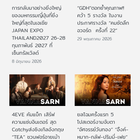
การกลับมาอย่างยิ่งใหญ่
“GDH”ตอกย้ำคุณภาพ!!
ของมหกรรมญี่ปุ่นที่ยิ่ง
คว้า 5 รางวัล ในงาน
ใหญ่ที่สุดในเอเชีย
ประกาศรางวัล “คมชัดลึก
JAPAN EXPO
อวอร์ด ครั้งที่ 22”
THAILAND2027 26-28
29 พฤษภาคม 2026
กุมภาพันธ์ 2027 ที่
เซ็นทรัลเวิลด์
8 มิถุนายน 2026
4EVE คัมแบ็ก เสิร์ฟ
ยลโฉมครั้งแรก 5
ความแซ่บอินเตอร์ สุด
โปสเตอร์งามจับตา
Catchyส่งซิงเกิลอังกฤษ
“อัศจรรย์วันทอง” “อิ้งค์-
“TEA” ชวนฟอร์อายเม้า
หมาก-กลัฟ-ปริมมี่-เฟย”