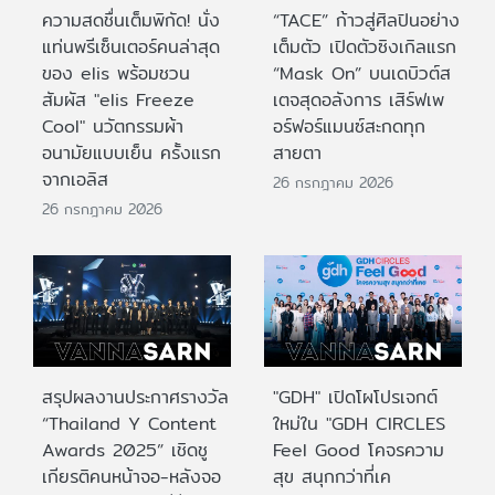
ความสดชื่นเต็มพิกัด! นั่ง
“TACE” ก้าวสู่ศิลปินอย่าง
แท่นพรีเซ็นเตอร์คนล่าสุด
เต็มตัว เปิดตัวซิงเกิลแรก
ของ elis พร้อมชวน
“Mask On” บนเดบิวต์ส
สัมผัส "elis Freeze
เตจสุดอลังการ เสิร์ฟเพ
Cool" นวัตกรรมผ้า
อร์ฟอร์แมนซ์สะกดทุก
อนามัยแบบเย็น ครั้งแรก
สายตา
จากเอลิส
26 กรกฎาคม 2026
26 กรกฎาคม 2026
สรุปผลงานประกาศรางวัล
"GDH" เปิดโผโปรเจกต์
“Thailand Y Content
ใหม่ใน "GDH CIRCLES
Awards 2025” เชิดชู
Feel Good โคจรความ
เกียรติคนหน้าจอ-หลังจอ
สุข สนุกกว่าที่เค