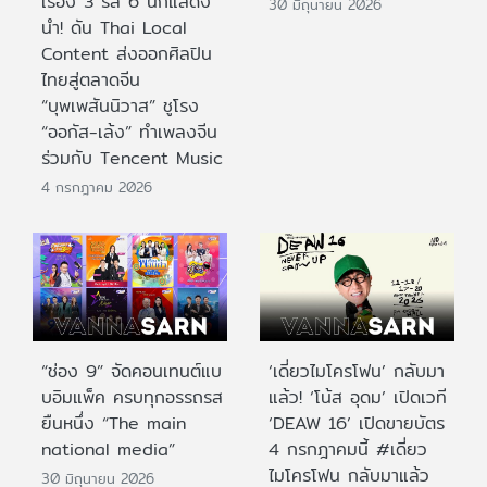
เรื่อง 3 รส 6 นักแสดง
30 มิถุนายน 2026
นำ! ดัน Thai Local
Content ส่งออกศิลปิน
ไทยสู่ตลาดจีน
“บุพเพสันนิวาส” ชูโรง
“ออกัส-เล้ง” ทำเพลงจีน
ร่วมกับ Tencent Music
4 กรกฎาคม 2026
“ช่อง 9” จัดคอนเทนต์แบ
‘เดี่ยวไมโครโฟน’ กลับมา
บอิมแพ็ค ครบทุกอรรถรส
แล้ว! ‘โน้ส อุดม’ เปิดเวที
ยืนหนึ่ง “The main
‘DEAW 16’ เปิดขายบัตร
national media”
4 กรกฎาคมนี้ #เดี่ยว
ไมโครโฟน กลับมาแล้ว
30 มิถุนายน 2026