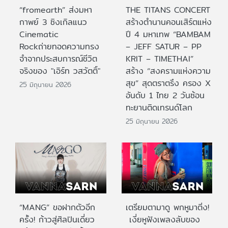
“fromearth” ส่งมหา
THE TITANS CONCERT
กาพย์ 3 ซิงเกิลแนว
สร้างตำนานคอนเสิร์ตแห่ง
Cinematic
ปี 4 มหาเทพ “BAMBAM
Rockถ่ายทอดความทรง
– JEFF SATUR – PP
จำจากประสบการณ์ชีวิต
KRIT – TIMETHAI”
จริงของ "เอิร์ท วสวัตติ์"
สร้าง “สงครามแห่งความ
สุข” สุดตราตรึง ครอง X
25 มิถุนายน 2026
อันดับ 1 ไทย 2 วันซ้อน
ทะยานติดเทรนด์โลก
25 มิถุนายน 2026
“MANG” ขอฝากตัวอีก
เตรียมตามาดู พกหูมาติ่ง!
ครั้ง! ก้าวสู่ศิลปินเดี่ยว
เงี่ยหูฟังเพลงลับของ