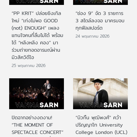
“PP KRIT” ปล่อยซิงเกิล
“ช่อง 9” จัด 3 รายการ
ใหม่ “เก่งไม่พอ GOOD
3 สไตล์ลงจอ มาครบจบ
(not) ENOUGH” เพลง
ทุกฟีลสปอร์ต
แทนใจคนที่ลืมไม่ได้ พร้อม
24 พฤษภาคม 2026
ได้ “หลิงหลิง คอง” มา
ร่วมถ่ายทอดอารมณ์ผ่าน
มิวสิควิดีโอ
25 พฤษภาคม 2026
ปิดฉากอย่างงดงาม!
“บิวกิ้น พุฒิพงศ์” คว้า
“THE MOMENT OF
ปริญญาโท University
SPECTACLE CONCERT”
College London (UCL)