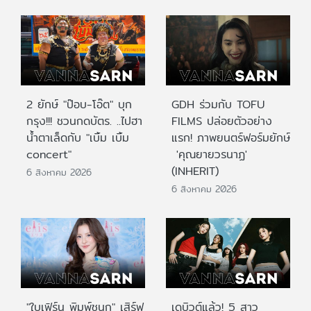
2 ยักษ์ "ป๊อบ-โอ๊ต" บุก
GDH ร่วมกับ TOFU
กรุง!!! ชวนกดบัตร. ..ไปฮา
FILMS ปล่อยตัวอย่าง
น้ำตาเล็ดกับ "เบิ้ม เบิ้ม
แรก! ภาพยนตร์ฟอร์มยักษ์
concert"
'คุณยายวรนาฏ'
(INHERIT)
6 สิงหาคม 2026
6 สิงหาคม 2026
"ใบเฟิร์น พิมพ์ชนก" เสิร์ฟ
เดบิวต์แล้ว! 5 สาว