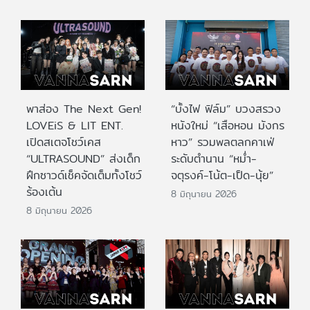
พาส่อง The Next Gen!
“บั้งไฟ ฟิล์ม” บวงสรวง
LOVEiS & LIT ENT.
หนังใหม่ “เสือหอน มังกร
เปิดสเตจโชว์เคส
หาว” รวมพลตลกคาเฟ่
“ULTRASOUND” ส่งเด็ก
ระดับตำนาน “หม่ำ-
ฝึกซาวด์เช็คจัดเต็มทั้งโชว์
จตุรงค์-โน้ต-เป็ด-นุ้ย”
ร้องเต้น
8 มิถุนายน 2026
8 มิถุนายน 2026