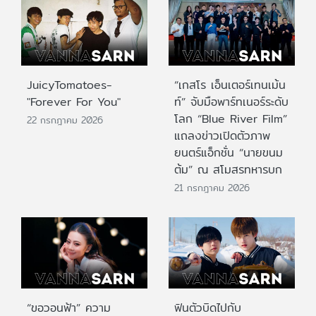
JuicyTomatoes-
“เกสโร เอ็นเตอร์เทนเม้น
"Forever For You"
ท์” จับมือพาร์ทเนอร์ระดับ
โลก “Blue River Film”
22 กรกฎาคม 2026
แถลงข่าวเปิดตัวภาพ
ยนตร์แอ็กชั่น “นายขนม
ต้ม” ณ สโมสรทหารบก
21 กรกฎาคม 2026
“ขอวอนฟ้า” ความ
ฟินตัวบิดไปกับ