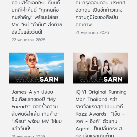
คอนเสิร์ตเฉดใหม่ ที่นนท์
ณ กรุงลอนดอน ประเทศ
ยกให้ค่ำคืนนี้ “ทุกคนคือ
อังกฤษ เป็นอีกก้าวแห่ง
คนสำคัญ” พร้อมปล่อย
ความภูมิใจของศิลปิน
MV ใหม่ “คำนั้น” ส่งท้าย
คุณภาพ
อัลบั้มแล้ววันนี้!
21 พฤษภาคม 2026
22 พฤษภาคม 2026
James Alyn ปล่อย
iQIYI Original Running
ซิงเกิลแรกของปี “My
Man Thailand คว้า
Friend?” ตอกย้ำความ
รางวัลแรกสุดปังบนเวที
สัมพันธ์ล้ำเส้น เกินคำว่า
Kazz Awards “โอ๊ต -
“เพื่อน” พร้อม MV ให้ชม
เจฟ - อิ้งค์” ตัวแทน
แล้ววันนี้!
Agent เป็นปลื้มกระแส
ตอบรับแรงเกินต้าน
21 พฤษภาคม 2026