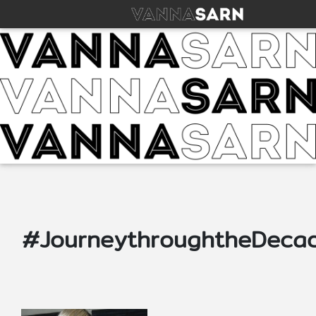
#JourneythroughtheDeca