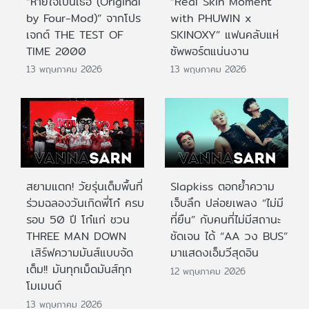
“หายใจเป็นเธอ (Original
“Real Skin Moment
by Four-Mod)” จากโปร
with PHUWIN x
เจกต์ THE TEST OF
SKINOXY” แฟนคลับแห่
TIME 2000
ซัพพอร์ตแน่นงาน
13 พฤษภาคม 2026
13 พฤษภาคม 2026
สยามแตก! วัยรุ่นเต็มพื้นที่
Slapkiss ตอกย้ำความ
ร่วมฉลองวันเกิดพี่โก๋ ครบ
เจ็บลึก ปล่อยเพลง “ไม่มี
รอบ 50 ปี โก๋แก่ ชวน
ที่ยืน” กับคนที่ไม่มีสถานะ
THREE MAN DOWN
ชัดเจน ได้ “AA วง BUS”
เสิร์ฟความมันส์แบบจัด
มาแสดงเอ็มวีสุดอิน
เต็ม!! มันทุกเม็ดมันส์ทุก
12 พฤษภาคม 2026
โมเมนต์
13 พฤษภาคม 2026