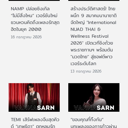
NAMP ปล่อยซิงเกิล
สร้างประวัติศาสตร์! ไทย
“ไม่มีสิ่งไหน” เวอร์ชันใหม่
ผนึก 9 สมาคมนานาชาติ
ชวนหวนคิดถึงเพลงรักสุด
จัดใหญ่ "International
ฮิตในยุค 2000
NUAD THAI &
Wellness Festival
16 กรกฎาคม 2026
2026" เปิดเวทีชิงถ้วย
พระราชทานฯ พร้อมดัน
"นวดไทย" สู่ซอฟต์พาว
เวอร์ระดับโลก
13 กรกฎาคม 2026
TEMI เสิร์ฟเพลงจีบสุดคิว
“ขอบคุณที่ทิ้งกัน”
ต์ “เทพธิดา” ตกหลุมรัก
บทเพลงของการก้าวผ่าน