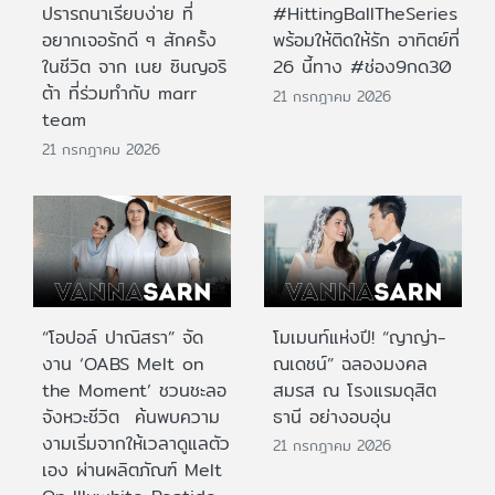
ปรารถนาเรียบง่าย ที่
#HittingBallTheSeries
อยากเจอรักดี ๆ สักครั้ง
พร้อมให้ติดให้รัก อาทิตย์ที่
ในชีวิต จาก เนย ซินญอริ
26 นี้ทาง #ช่อง9กด30
ต้า ที่ร่วมทำกับ marr
21 กรกฎาคม 2026
team
21 กรกฎาคม 2026
“โอปอล์ ปาณิสรา” จัด
โมเมนท์แห่งปี! “ญาญ่า-
งาน ‘OABS Melt on
ณเดชน์” ฉลองมงคล
the Moment’ ชวนชะลอ
สมรส ณ โรงแรมดุสิต
จังหวะชีวิต ค้นพบความ
ธานี อย่างอบอุ่น
งามเริ่มจากให้เวลาดูแลตัว
21 กรกฎาคม 2026
เอง ผ่านผลิตภัณฑ์ Melt