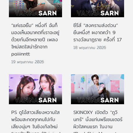
“แค่เธอยิ้ม” หนึ่งที ฉันก็
ซีรีส์ “สงครามส่งด่วน”
มองเห็นอนาคตที่เราจะอยู่
ยืนหนึ่ง!! ผงาดคว้า 9
ด้วยกันอีกหลายปี เพลง
รางวัลนาฏราช ครั้งที่ 17
ใหม่สดใสน่ารักจาก
18 พฤษภาคม 2026
paiiinntt
19 พฤษภาคม 2026
PS ดูโอ้สาวเสียงหวานใส
SKINOXY เปิดตัว “ภูวิ
พร้อมสะกดทุกคนไปกับ
นทร์” นั่งแท่นพรีเซนเตอร์
เสียงนุ่มๆ ในซิงเกิลใหม่
ผิวใสคนแรก ในงาน