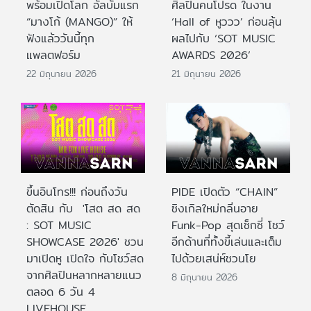
พร้อมเปิดโลก อัลบั้มแรก
ศิลปินคนโปรด ในงาน
“มางโก้ (MANGO)” ให้
‘Hall of หูววว’ ก่อนลุ้น
ฟังแล้ววันนี้ทุก
ผลไปกับ ‘SOT MUSIC
แพลตฟอร์ม
AWARDS 2026’
22 มิถุนายน 2026
21 มิถุนายน 2026
ขึ้นอินโทร!!! ก่อนถึงวัน
PIDE เปิดตัว “CHAIN”
ตัดสิน กับ 'โสต สด สด
ซิงเกิลใหม่กลิ่นอาย
: SOT MUSIC
Funk-Pop สุดเซ็กซี่ โชว์
SHOWCASE 2026' ชวน
อีกด้านที่ทั้งขี้เล่นและเต็ม
มาเปิดหู เปิดใจ กับโชว์สด
ไปด้วยเสน่ห์ชวนโย
จากศิลปินหลากหลายแนว
8 มิถุนายน 2026
ตลอด 6 วัน 4
LIVEHOUSE