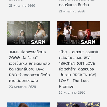
ตอบรับแรงเกินต้าน
21 พฤษภาคม 2026
21 พฤษภาคม 2026
JMNK ปลุกเพลงฮิตยุค
“ฝ้าย - อะตอม” ชวนแฟน
2000 ส่ง “วอน”
คลับลุ้นตอนจบ ซีรีส์
เวอร์ชันใหม่ ยกระดับเพลง
“BROKEN (Of) LOVE
ฮิต เติมกลิ่นอาย Diva
หัวใจช้ำรัก” ติดขอบจอ
R&B ถ่ายทอดความคิดถึง
ในงาน BROKEN (Of)
ผ่านเสียงทรงพลัง
LOVE : The Last
Promise
20 พฤษภาคม 2026
19 พฤษภาคม 2026