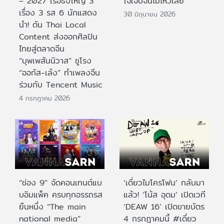
– 2027 เรือธงใหญ่ 3
ใจเจ็บจนไม่ไหวเลย
เรื่อง 3 รส 6 นักแสดง
30 มิถุนายน 2026
นำ! ดัน Thai Local
Content ส่งออกศิลปิน
ไทยสู่ตลาดจีน
“บุพเพสันนิวาส” ชูโรง
“ออกัส-เล้ง” ทำเพลงจีน
ร่วมกับ Tencent Music
4 กรกฎาคม 2026
“ช่อง 9” จัดคอนเทนต์แบ
‘เดี่ยวไมโครโฟน’ กลับมา
บอิมแพ็ค ครบทุกอรรถรส
แล้ว! ‘โน้ส อุดม’ เปิดเวที
ยืนหนึ่ง “The main
‘DEAW 16’ เปิดขายบัตร
national media”
4 กรกฎาคมนี้ #เดี่ยว