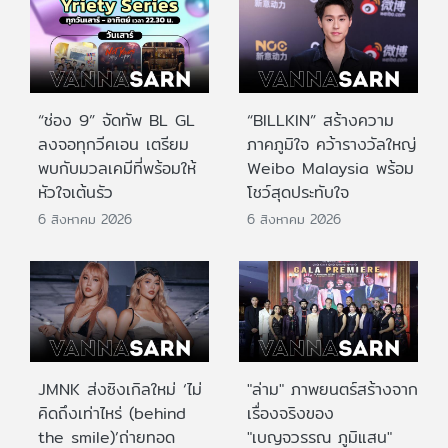
“ช่อง 9” จัดทัพ BL GL
“BILLKIN” สร้างความ
ลงจอทุกวีคเอน เตรียม
ภาคภูมิใจ คว้ารางวัลใหญ่
พบกับมวลเคมีที่พร้อมให้
Weibo Malaysia พร้อม
หัวใจเต้นรัว
โชว์สุดประทับใจ
6 สิงหาคม 2026
6 สิงหาคม 2026
JMNK ส่งซิงเกิลใหม่ ‘ไม่
"ล่าม" ภาพยนตร์สร้างจาก
คิดถึงเท่าไหร่ (behind
เรื่องจริงของ
the smile)’ถ่ายทอด
"เบญจวรรณ ภูมิแสน"