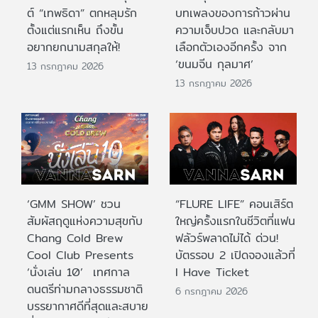
ต์ “เทพธิดา” ตกหลุมรัก
บทเพลงของการก้าวผ่าน
ตั้งแต่แรกเห็น ถึงขั้น
ความเจ็บปวด และกลับมา
อยากยกนามสกุลให้!
เลือกตัวเองอีกครั้ง จาก
‘ขนมจีน กุลมาศ’
13 กรกฎาคม 2026
13 กรกฎาคม 2026
‘GMM SHOW’ ชวน
“FLURE LIFE” คอนเสิร์ต
สัมผัสฤดูแห่งความสุขกับ
ใหญ่ครั้งแรกในชีวิตที่แฟน
Chang Cold Brew
ฟลัวร์พลาดไม่ได้ ด่วน!
Cool Club Presents
บัตรรอบ 2 เปิดจองแล้วที่
‘นั่งเล่น 10’ เทศกาล
I Have Ticket
ดนตรีท่ามกลางธรรมชาติ
6 กรกฎาคม 2026
บรรยากาศดีที่สุดและสบาย