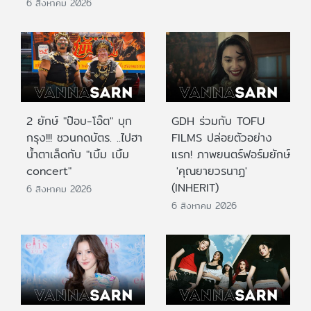
6 สิงหาคม 2026
2 ยักษ์ "ป๊อบ-โอ๊ต" บุก
GDH ร่วมกับ TOFU
กรุง!!! ชวนกดบัตร. ..ไปฮา
FILMS ปล่อยตัวอย่าง
น้ำตาเล็ดกับ "เบิ้ม เบิ้ม
แรก! ภาพยนตร์ฟอร์มยักษ์
concert"
'คุณยายวรนาฏ'
(INHERIT)
6 สิงหาคม 2026
6 สิงหาคม 2026