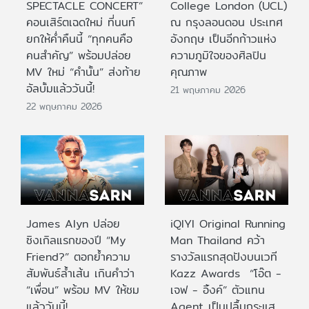
SPECTACLE CONCERT”
College London (UCL)
คอนเสิร์ตเฉดใหม่ ที่นนท์
ณ กรุงลอนดอน ประเทศ
ยกให้ค่ำคืนนี้ “ทุกคนคือ
อังกฤษ เป็นอีกก้าวแห่ง
คนสำคัญ” พร้อมปล่อย
ความภูมิใจของศิลปิน
MV ใหม่ “คำนั้น” ส่งท้าย
คุณภาพ
อัลบั้มแล้ววันนี้!
21 พฤษภาคม 2026
22 พฤษภาคม 2026
James Alyn ปล่อย
iQIYI Original Running
ซิงเกิลแรกของปี “My
Man Thailand คว้า
Friend?” ตอกย้ำความ
รางวัลแรกสุดปังบนเวที
สัมพันธ์ล้ำเส้น เกินคำว่า
Kazz Awards “โอ๊ต -
“เพื่อน” พร้อม MV ให้ชม
เจฟ - อิ้งค์” ตัวแทน
แล้ววันนี้!
Agent เป็นปลื้มกระแส