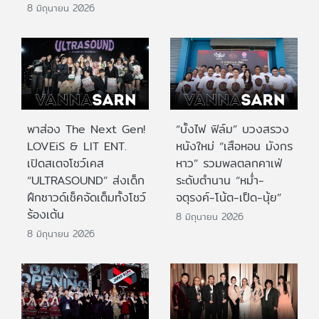
8 มิถุนายน 2026
พาส่อง The Next Gen!
“บั้งไฟ ฟิล์ม” บวงสรวง
LOVEiS & LIT ENT.
หนังใหม่ “เสือหอน มังกร
เปิดสเตจโชว์เคส
หาว” รวมพลตลกคาเฟ่
“ULTRASOUND” ส่งเด็ก
ระดับตำนาน “หม่ำ-
ฝึกซาวด์เช็คจัดเต็มทั้งโชว์
จตุรงค์-โน้ต-เป็ด-นุ้ย”
ร้องเต้น
8 มิถุนายน 2026
8 มิถุนายน 2026