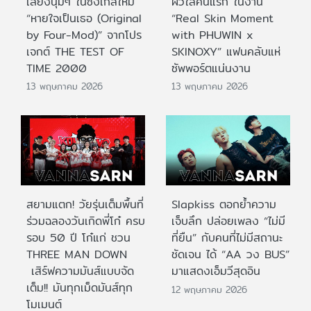
เสียงนุ่มๆ ในซิงเกิลใหม่
ผิวใสคนแรก ในงาน
“หายใจเป็นเธอ (Original
“Real Skin Moment
by Four-Mod)” จากโปร
with PHUWIN x
เจกต์ THE TEST OF
SKINOXY” แฟนคลับแห่
TIME 2000
ซัพพอร์ตแน่นงาน
13 พฤษภาคม 2026
13 พฤษภาคม 2026
สยามแตก! วัยรุ่นเต็มพื้นที่
Slapkiss ตอกย้ำความ
ร่วมฉลองวันเกิดพี่โก๋ ครบ
เจ็บลึก ปล่อยเพลง “ไม่มี
รอบ 50 ปี โก๋แก่ ชวน
ที่ยืน” กับคนที่ไม่มีสถานะ
THREE MAN DOWN
ชัดเจน ได้ “AA วง BUS”
เสิร์ฟความมันส์แบบจัด
มาแสดงเอ็มวีสุดอิน
เต็ม!! มันทุกเม็ดมันส์ทุก
12 พฤษภาคม 2026
โมเมนต์