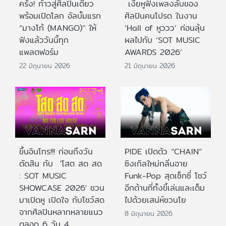
ครั้ง! ก้าวสู่ศิลปินเดี่ยว
เงี่ยหูฟังเพลงลับของ
พร้อมเปิดโลก อัลบั้มแรก
ศิลปินคนโปรด ในงาน
“มางโก้ (MANGO)” ให้
‘Hall of หูววว’ ก่อนลุ้น
ฟังแล้ววันนี้ทุก
ผลไปกับ ‘SOT MUSIC
แพลตฟอร์ม
AWARDS 2026’
22 มิถุนายน 2026
21 มิถุนายน 2026
ขึ้นอินโทร!!! ก่อนถึงวัน
PIDE เปิดตัว “CHAIN”
ตัดสิน กับ 'โสต สด สด
ซิงเกิลใหม่กลิ่นอาย
: SOT MUSIC
Funk-Pop สุดเซ็กซี่ โชว์
SHOWCASE 2026' ชวน
อีกด้านที่ทั้งขี้เล่นและเต็ม
มาเปิดหู เปิดใจ กับโชว์สด
ไปด้วยเสน่ห์ชวนโย
จากศิลปินหลากหลายแนว
8 มิถุนายน 2026
ตลอด 6 วัน 4