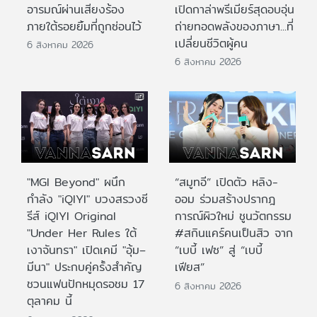
อารมณ์ผ่านเสียงร้อง
เปิดกาล่าพรีเมียร์สุดอบอุ่น
ภายใต้รอยยิ้มที่ถูกซ่อนไว้
ถ่ายทอดพลังของภาษา...ที่
เปลี่ยนชีวิตผู้คน
6 สิงหาคม 2026
6 สิงหาคม 2026
"MGI Beyond" ผนึก
“สมูทอี” เปิดตัว หลิง-
กำลัง "iQIYI" บวงสรวงซี
ออม ร่วมสร้างปรากฎ
รีส์ iQIYI Original
การณ์ผิวใหม่ ชูนวัตกรรม
"Under Her Rules ใต้
#สกินแคร์คนเป็นสิว จาก
เงาจันทรา" เปิดเคมี "อุ้ม–
“เบบี้ เฟซ” สู่ “เบบี้
มีนา" ประกบคู่ครั้งสำคัญ
เฟียส”
ชวนแฟนปักหมุดรอชม 17
6 สิงหาคม 2026
ตุลาคม นี้