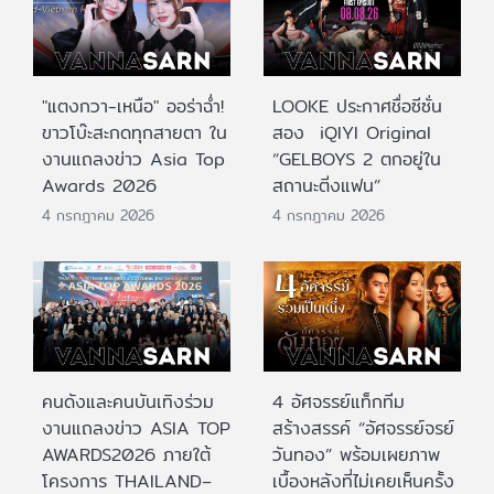
"แตงกวา-เหนือ" ออร่าฉ่ำ!
LOOKE ประกาศชื่อซีซั่น
ขาวโบ๊ะสะกดทุกสายตา ใน
สอง iQIYI Original
งานแถลงข่าว Asia Top
“GELBOYS 2 ตกอยู่ใน
Awards 2026
สถานะติ่งแฟน”
4 กรกฎาคม 2026
4 กรกฎาคม 2026
คนดังและคนบันเทิงร่วม
4 อัศจรรย์แท็กทีม
งานแถลงข่าว ASIA TOP
สร้างสรรค์ “อัศจรรย์จรย์
AWARDS2026 ภายใต้
วันทอง” พร้อมเผยภาพ
โครงการ THAILAND–
เบื้องหลังที่ไม่เคยเห็นครั้ง