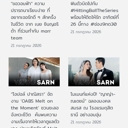
“ขอวอนฟ้า” ความ
ฟินตัวบิดไปกับ
ปรารถนาเรียบง่าย ที่
#HittingBallTheSeries
อยากเจอรักดี ๆ สักครั้ง
พร้อมให้ติดให้รัก อาทิตย์ที่
ในชีวิต จาก เนย ซินญอริ
26 นี้ทาง #ช่อง9กด30
ต้า ที่ร่วมทำกับ marr
21 กรกฎาคม 2026
team
21 กรกฎาคม 2026
“โอปอล์ ปาณิสรา” จัด
โมเมนท์แห่งปี! “ญาญ่า-
งาน ‘OABS Melt on
ณเดชน์” ฉลองมงคล
the Moment’ ชวนชะลอ
สมรส ณ โรงแรมดุสิต
จังหวะชีวิต ค้นพบความ
ธานี อย่างอบอุ่น
งามเริ่มจากให้เวลาดูแลตัว
21 กรกฎาคม 2026