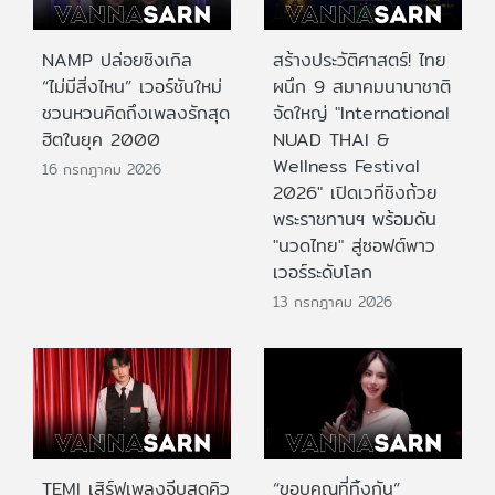
NAMP ปล่อยซิงเกิล
สร้างประวัติศาสตร์! ไทย
“ไม่มีสิ่งไหน” เวอร์ชันใหม่
ผนึก 9 สมาคมนานาชาติ
ชวนหวนคิดถึงเพลงรักสุด
จัดใหญ่ "International
ฮิตในยุค 2000
NUAD THAI &
Wellness Festival
16 กรกฎาคม 2026
2026" เปิดเวทีชิงถ้วย
พระราชทานฯ พร้อมดัน
"นวดไทย" สู่ซอฟต์พาว
เวอร์ระดับโลก
13 กรกฎาคม 2026
TEMI เสิร์ฟเพลงจีบสุดคิว
“ขอบคุณที่ทิ้งกัน”