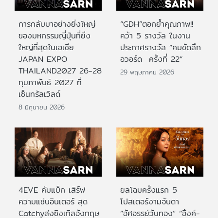
การกลับมาอย่างยิ่งใหญ่
“GDH”ตอกย้ำคุณภาพ!!
ของมหกรรมญี่ปุ่นที่ยิ่ง
คว้า 5 รางวัล ในงาน
ใหญ่ที่สุดในเอเชีย
ประกาศรางวัล “คมชัดลึก
JAPAN EXPO
อวอร์ด ครั้งที่ 22”
THAILAND2027 26-28
29 พฤษภาคม 2026
กุมภาพันธ์ 2027 ที่
เซ็นทรัลเวิลด์
8 มิถุนายน 2026
4EVE คัมแบ็ก เสิร์ฟ
ยลโฉมครั้งแรก 5
ความแซ่บอินเตอร์ สุด
โปสเตอร์งามจับตา
Catchyส่งซิงเกิลอังกฤษ
“อัศจรรย์วันทอง” “อิ้งค์-