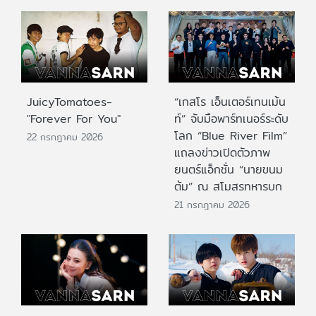
JuicyTomatoes-
“เกสโร เอ็นเตอร์เทนเม้น
"Forever For You"
ท์” จับมือพาร์ทเนอร์ระดับ
โลก “Blue River Film”
22 กรกฎาคม 2026
แถลงข่าวเปิดตัวภาพ
ยนตร์แอ็กชั่น “นายขนม
ต้ม” ณ สโมสรทหารบก
21 กรกฎาคม 2026