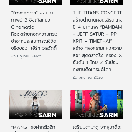
“fromearth” ส่งมหา
THE TITANS CONCERT
กาพย์ 3 ซิงเกิลแนว
สร้างตำนานคอนเสิร์ตแห่ง
Cinematic
ปี 4 มหาเทพ “BAMBAM
Rockถ่ายทอดความทรง
– JEFF SATUR – PP
จำจากประสบการณ์ชีวิต
KRIT – TIMETHAI”
จริงของ "เอิร์ท วสวัตติ์"
สร้าง “สงครามแห่งความ
สุข” สุดตราตรึง ครอง X
25 มิถุนายน 2026
อันดับ 1 ไทย 2 วันซ้อน
ทะยานติดเทรนด์โลก
25 มิถุนายน 2026
“MANG” ขอฝากตัวอีก
เตรียมตามาดู พกหูมาติ่ง!