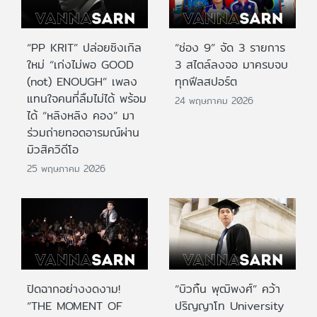
“PP KRIT” ปล่อยซิงเกิล
“ช่อง 9” จัด 3 รายการ
ใหม่ “เก่งไม่พอ GOOD
3 สไตล์ลงจอ มาครบจบ
(not) ENOUGH” เพลง
ทุกฟีลสปอร์ต
แทนใจคนที่ลืมไม่ได้ พร้อม
24 พฤษภาคม 2026
ได้ “หลิงหลิง คอง” มา
ร่วมถ่ายทอดอารมณ์ผ่าน
มิวสิควิดีโอ
25 พฤษภาคม 2026
ปิดฉากอย่างงดงาม!
“บิวกิ้น พุฒิพงศ์” คว้า
“THE MOMENT OF
ปริญญาโท University