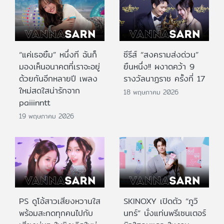
“แค่เธอยิ้ม” หนึ่งที ฉันก็
ซีรีส์ “สงครามส่งด่วน”
มองเห็นอนาคตที่เราจะอยู่
ยืนหนึ่ง!! ผงาดคว้า 9
ด้วยกันอีกหลายปี เพลง
รางวัลนาฏราช ครั้งที่ 17
ใหม่สดใสน่ารักจาก
18 พฤษภาคม 2026
paiiinntt
19 พฤษภาคม 2026
PS ดูโอ้สาวเสียงหวานใส
SKINOXY เปิดตัว “ภูวิ
พร้อมสะกดทุกคนไปกับ
นทร์” นั่งแท่นพรีเซนเตอร์