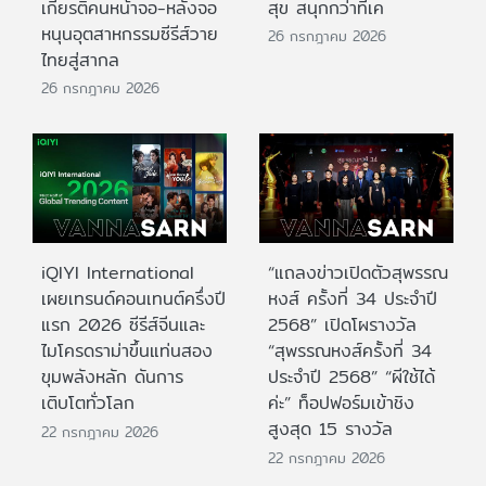
เกียรติคนหน้าจอ-หลังจอ
สุข สนุกกว่าที่เค
หนุนอุตสาหกรรมซีรีส์วาย
26 กรกฎาคม 2026
ไทยสู่สากล
26 กรกฎาคม 2026
iQIYI International
“แถลงข่าวเปิดตัวสุพรรณ
เผยเทรนด์คอนเทนต์ครึ่งปี
หงส์ ครั้งที่ 34 ประจำปี
แรก 2026 ซีรีส์จีนและ
2568” เปิดโผรางวัล
ไมโครดราม่าขึ้นแท่นสอง
“สุพรรณหงส์ครั้งที่ 34
ขุมพลังหลัก ดันการ
ประจำปี 2568” “ผีใช้ได้
เติบโตทั่วโลก
ค่ะ” ท็อปฟอร์มเข้าชิง
สูงสุด 15 รางวัล
22 กรกฎาคม 2026
22 กรกฎาคม 2026