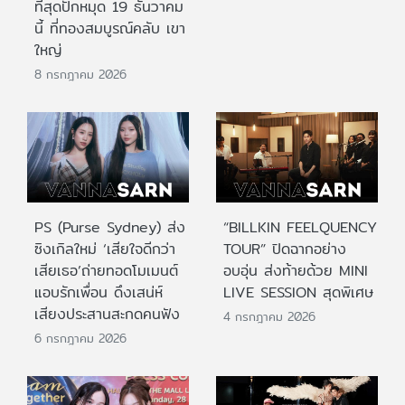
ที่สุดปักหมุด 19 ธันวาคม
นี้ ที่ทองสมบูรณ์คลับ เขา
ใหญ่
8 กรกฎาคม 2026
PS (Purse Sydney) ส่ง
“BILLKIN FEELQUENCY
ซิงเกิลใหม่ ‘เสียใจดีกว่า
TOUR” ปิดฉากอย่าง
เสียเธอ’ถ่ายทอดโมเมนต์
อบอุ่น ส่งท้ายด้วย MINI
แอบรักเพื่อน ดึงเสน่ห์
LIVE SESSION สุดพิเศษ
เสียงประสานสะกดคนฟัง
4 กรกฎาคม 2026
6 กรกฎาคม 2026