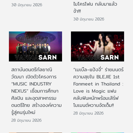
ไมโครโฟน กลับมาแล้ว
30 มิถุนายน 2026
จ้า!!!
30 มิถุนายน 2026
สถาบันดนตรีกัลยาณิ
“เมเบิ้ล–แป้งจี่” ร่ายมนตร์
วัฒนา เปิดตัวโครงการ
ความสุขใน BLEJIE 1st
“MUSIC INDUSTRY
Fanmeet in Thailand :
NEXUS” เชื่อมการศึกษา
Love is Magic แฟน
ศิลปิน และอุตสาหกรรม
คลับฟินหนักพร้อมเสิร์ฟ
ดนตรีไทย สร้างองค์ความ
โมเมนต์หวานจัดเต็ม!!
รู้สู่คนรุ่นใหม่
28 มิถุนายน 2026
28 มิถุนายน 2026