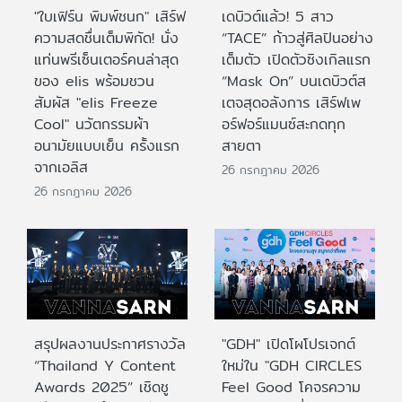
"ใบเฟิร์น พิมพ์ชนก" เสิร์ฟ
เดบิวต์แล้ว! 5 สาว
ความสดชื่นเต็มพิกัด! นั่ง
“TACE” ก้าวสู่ศิลปินอย่าง
แท่นพรีเซ็นเตอร์คนล่าสุด
เต็มตัว เปิดตัวซิงเกิลแรก
ของ elis พร้อมชวน
“Mask On” บนเดบิวต์ส
สัมผัส "elis Freeze
เตจสุดอลังการ เสิร์ฟเพ
Cool" นวัตกรรมผ้า
อร์ฟอร์แมนซ์สะกดทุก
อนามัยแบบเย็น ครั้งแรก
สายตา
จากเอลิส
26 กรกฎาคม 2026
26 กรกฎาคม 2026
สรุปผลงานประกาศรางวัล
"GDH" เปิดโผโปรเจกต์
“Thailand Y Content
ใหม่ใน "GDH CIRCLES
Awards 2025” เชิดชู
Feel Good โคจรความ