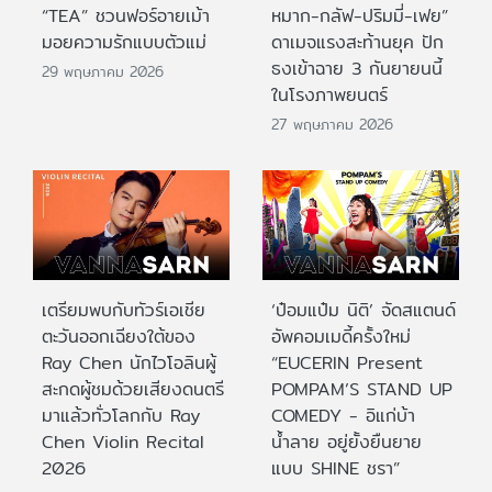
“TEA” ชวนฟอร์อายเม้า
หมาก-กลัฟ-ปริมมี่-เฟย”
มอยความรักแบบตัวแม่
ดาเมจแรงสะท้านยุค ปัก
ธงเข้าฉาย 3 กันยายนนี้
29 พฤษภาคม 2026
ในโรงภาพยนตร์
27 พฤษภาคม 2026
เตรียมพบกับทัวร์เอเชีย
‘ป๋อมแป๋ม นิติ’ จัดสแตนด์
ตะวันออกเฉียงใต้ของ
อัพคอมเมดี้ครั้งใหม่
Ray Chen นักไวโอลินผู้
“EUCERIN Present
สะกดผู้ชมด้วยเสียงดนตรี
POMPAM’S STAND UP
มาแล้วทั่วโลกกับ Ray
COMEDY - อิแก่บ้า
Chen Violin Recital
น้ำลาย อยู่ยั้งยืนยาย
2026
แบบ SHINE ชรา”