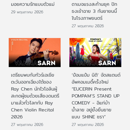
มอยความรักแบบตัวแม่
ดาเมจแรงสะท้านยุค ปัก
ธงเข้าฉาย 3 กันยายนนี้
29 พฤษภาคม 2026
ในโรงภาพยนตร์
27 พฤษภาคม 2026
เตรียมพบกับทัวร์เอเชีย
‘ป๋อมแป๋ม นิติ’ จัดสแตนด์
ตะวันออกเฉียงใต้ของ
อัพคอมเมดี้ครั้งใหม่
Ray Chen นักไวโอลินผู้
“EUCERIN Present
สะกดผู้ชมด้วยเสียงดนตรี
POMPAM’S STAND UP
มาแล้วทั่วโลกกับ Ray
COMEDY - อิแก่บ้า
Chen Violin Recital
น้ำลาย อยู่ยั้งยืนยาย
2026
แบบ SHINE ชรา”
27 พฤษภาคม 2026
27 พฤษภาคม 2026