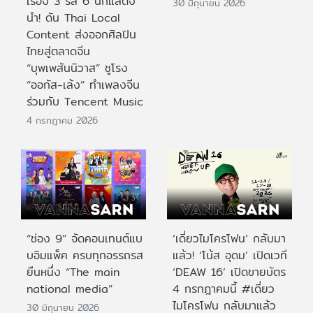
เรื่อง 3 รส 6 นักแสดง
30 มิถุนายน 2026
นำ! ดัน Thai Local
Content ส่งออกศิลปิน
ไทยสู่ตลาดจีน
“บุพเพสันนิวาส” ชูโรง
“ออกัส-เล้ง” ทำเพลงจีน
ร่วมกับ Tencent Music
4 กรกฎาคม 2026
“ช่อง 9” จัดคอนเทนต์แบ
‘เดี่ยวไมโครโฟน’ กลับมา
บอิมแพ็ค ครบทุกอรรถรส
แล้ว! ‘โน้ส อุดม’ เปิดเวที
ยืนหนึ่ง “The main
‘DEAW 16’ เปิดขายบัตร
national media”
4 กรกฎาคมนี้ #เดี่ยว
ไมโครโฟน กลับมาแล้ว
30 มิถุนายน 2026