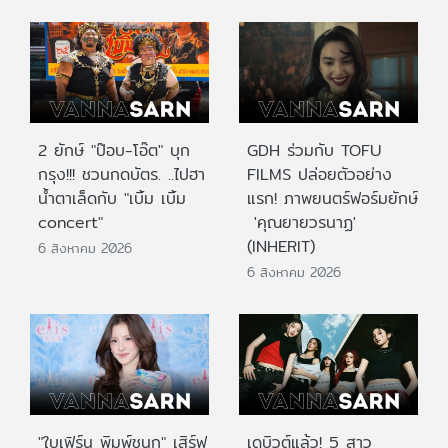
2 ยักษ์ "ป๊อบ-โอ๊ต" บุก
GDH ร่วมกับ TOFU
กรุง!!! ชวนกดบัตร. ..ไปฮา
FILMS ปล่อยตัวอย่าง
น้ำตาเล็ดกับ "เบิ้ม เบิ้ม
แรก! ภาพยนตร์ฟอร์มยักษ์
concert"
'คุณยายวรนาฏ'
(INHERIT)
6 สิงหาคม 2026
6 สิงหาคม 2026
"ใบเฟิร์น พิมพ์ชนก" เสิร์ฟ
เดบิวต์แล้ว! 5 สาว