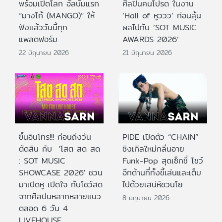
พร้อมเปิดโลก อัลบั้มแรก
ศิลปินคนโปรด ในงาน
“มางโก้ (MANGO)” ให้
‘Hall of หูววว’ ก่อนลุ้น
ฟังแล้ววันนี้ทุก
ผลไปกับ ‘SOT MUSIC
แพลตฟอร์ม
AWARDS 2026’
22 มิถุนายน 2026
21 มิถุนายน 2026
ขึ้นอินโทร!!! ก่อนถึงวัน
PIDE เปิดตัว “CHAIN”
ตัดสิน กับ 'โสต สด สด
ซิงเกิลใหม่กลิ่นอาย
: SOT MUSIC
Funk-Pop สุดเซ็กซี่ โชว์
SHOWCASE 2026' ชวน
อีกด้านที่ทั้งขี้เล่นและเต็ม
มาเปิดหู เปิดใจ กับโชว์สด
ไปด้วยเสน่ห์ชวนโย
จากศิลปินหลากหลายแนว
8 มิถุนายน 2026
ตลอด 6 วัน 4
LIVEHOUSE