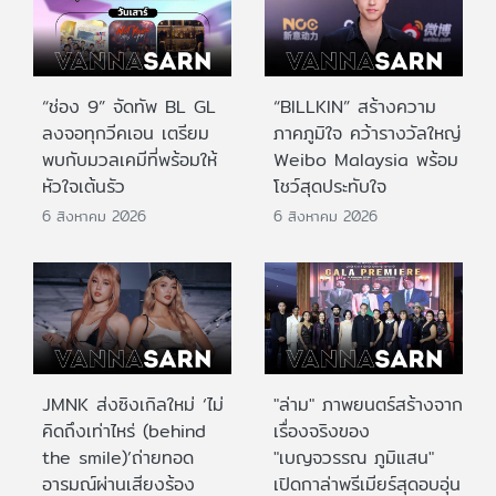
“ช่อง 9” จัดทัพ BL GL
“BILLKIN” สร้างความ
ลงจอทุกวีคเอน เตรียม
ภาคภูมิใจ คว้ารางวัลใหญ่
พบกับมวลเคมีที่พร้อมให้
Weibo Malaysia พร้อม
หัวใจเต้นรัว
โชว์สุดประทับใจ
6 สิงหาคม 2026
6 สิงหาคม 2026
JMNK ส่งซิงเกิลใหม่ ‘ไม่
"ล่าม" ภาพยนตร์สร้างจาก
คิดถึงเท่าไหร่ (behind
เรื่องจริงของ
the smile)’ถ่ายทอด
"เบญจวรรณ ภูมิแสน"
อารมณ์ผ่านเสียงร้อง
เปิดกาล่าพรีเมียร์สุดอบอุ่น