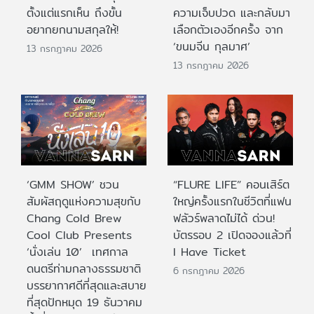
ตั้งแต่แรกเห็น ถึงขั้น
ความเจ็บปวด และกลับมา
อยากยกนามสกุลให้!
เลือกตัวเองอีกครั้ง จาก
‘ขนมจีน กุลมาศ’
13 กรกฎาคม 2026
13 กรกฎาคม 2026
‘GMM SHOW’ ชวน
“FLURE LIFE” คอนเสิร์ต
สัมผัสฤดูแห่งความสุขกับ
ใหญ่ครั้งแรกในชีวิตที่แฟน
Chang Cold Brew
ฟลัวร์พลาดไม่ได้ ด่วน!
Cool Club Presents
บัตรรอบ 2 เปิดจองแล้วที่
‘นั่งเล่น 10’ เทศกาล
I Have Ticket
ดนตรีท่ามกลางธรรมชาติ
6 กรกฎาคม 2026
บรรยากาศดีที่สุดและสบาย
ที่สุดปักหมุด 19 ธันวาคม