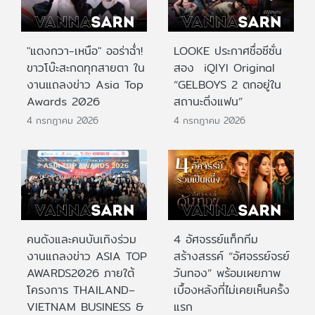
"แตงกวา-เหนือ" ออร่าฉ่ำ!
LOOKE ประกาศชื่อซีซั่น
ขาวโบ๊ะสะกดทุกสายตา ใน
สอง iQIYI Original
งานแถลงข่าว Asia Top
“GELBOYS 2 ตกอยู่ใน
Awards 2026
สถานะติ่งแฟน”
4 กรกฎาคม 2026
4 กรกฎาคม 2026
คนดังและคนบันเทิงร่วม
4 อัศจรรย์แท็กทีม
งานแถลงข่าว ASIA TOP
สร้างสรรค์ “อัศจรรย์จรย์
AWARDS2026 ภายใต้
วันทอง” พร้อมเผยภาพ
โครงการ THAILAND–
เบื้องหลังที่ไม่เคยเห็นครั้ง
VIETNAM BUSINESS &
แรก