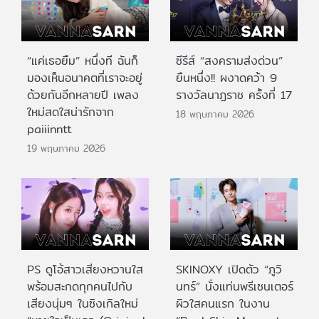
“แค่เธอยิ้ม” หนึ่งที ฉันก็
ซีรีส์ “สงครามส่งด่วน”
มองเห็นอนาคตที่เราจะอยู่
ยืนหนึ่ง!! ผงาดคว้า 9
ด้วยกันอีกหลายปี เพลง
รางวัลนาฏราช ครั้งที่ 17
ใหม่สดใสน่ารักจาก
18 พฤษภาคม 2026
paiiinntt
19 พฤษภาคม 2026
PS ดูโอ้สาวเสียงหวานใส
SKINOXY เปิดตัว “ภูวิ
พร้อมสะกดทุกคนไปกับ
นทร์” นั่งแท่นพรีเซนเตอร์
เสียงนุ่มๆ ในซิงเกิลใหม่
ผิวใสคนแรก ในงาน