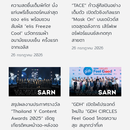
ความสดชื่นเต็มพิกัด! นั่ง
“TACE” ก้าวสู่ศิลปินอย่าง
แท่นพรีเซ็นเตอร์คนล่าสุด
เต็มตัว เปิดตัวซิงเกิลแรก
ของ elis พร้อมชวน
“Mask On” บนเดบิวต์ส
สัมผัส "elis Freeze
เตจสุดอลังการ เสิร์ฟเพ
Cool" นวัตกรรมผ้า
อร์ฟอร์แมนซ์สะกดทุก
อนามัยแบบเย็น ครั้งแรก
สายตา
จากเอลิส
26 กรกฎาคม 2026
26 กรกฎาคม 2026
สรุปผลงานประกาศรางวัล
"GDH" เปิดโผโปรเจกต์
“Thailand Y Content
ใหม่ใน "GDH CIRCLES
Awards 2025” เชิดชู
Feel Good โคจรความ
เกียรติคนหน้าจอ-หลังจอ
สุข สนุกกว่าที่เค