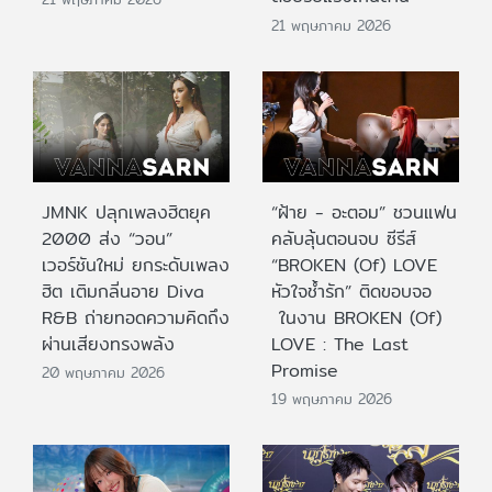
21 พฤษภาคม 2026
JMNK ปลุกเพลงฮิตยุค
“ฝ้าย - อะตอม” ชวนแฟน
2000 ส่ง “วอน”
คลับลุ้นตอนจบ ซีรีส์
เวอร์ชันใหม่ ยกระดับเพลง
“BROKEN (Of) LOVE
ฮิต เติมกลิ่นอาย Diva
หัวใจช้ำรัก” ติดขอบจอ
R&B ถ่ายทอดความคิดถึง
ในงาน BROKEN (Of)
ผ่านเสียงทรงพลัง
LOVE : The Last
Promise
20 พฤษภาคม 2026
19 พฤษภาคม 2026