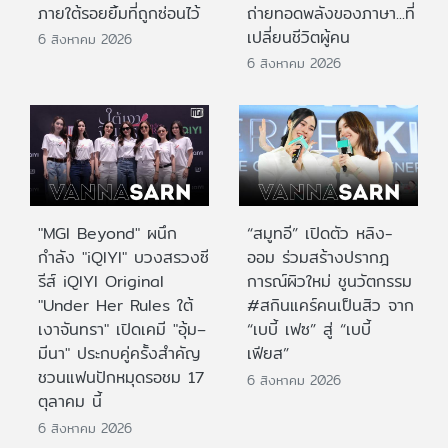
ภายใต้รอยยิ้มที่ถูกซ่อนไว้
ถ่ายทอดพลังของภาษา...ที่
เปลี่ยนชีวิตผู้คน
6 สิงหาคม 2026
6 สิงหาคม 2026
"MGI Beyond" ผนึก
“สมูทอี” เปิดตัว หลิง-
กำลัง "iQIYI" บวงสรวงซี
ออม ร่วมสร้างปรากฎ
รีส์ iQIYI Original
การณ์ผิวใหม่ ชูนวัตกรรม
"Under Her Rules ใต้
#สกินแคร์คนเป็นสิว จาก
เงาจันทรา" เปิดเคมี "อุ้ม–
“เบบี้ เฟซ” สู่ “เบบี้
มีนา" ประกบคู่ครั้งสำคัญ
เฟียส”
ชวนแฟนปักหมุดรอชม 17
6 สิงหาคม 2026
ตุลาคม นี้
6 สิงหาคม 2026