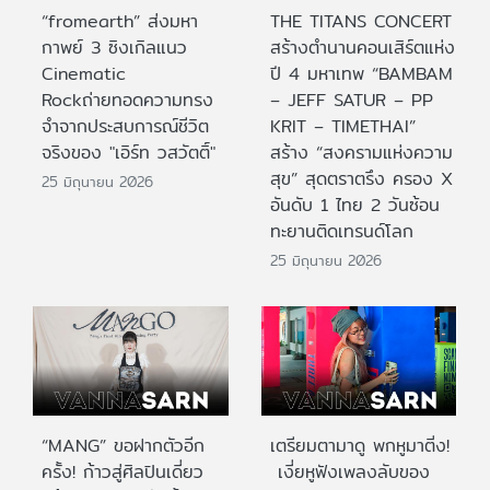
“fromearth” ส่งมหา
THE TITANS CONCERT
กาพย์ 3 ซิงเกิลแนว
สร้างตำนานคอนเสิร์ตแห่ง
Cinematic
ปี 4 มหาเทพ “BAMBAM
Rockถ่ายทอดความทรง
– JEFF SATUR – PP
จำจากประสบการณ์ชีวิต
KRIT – TIMETHAI”
จริงของ "เอิร์ท วสวัตติ์"
สร้าง “สงครามแห่งความ
สุข” สุดตราตรึง ครอง X
25 มิถุนายน 2026
อันดับ 1 ไทย 2 วันซ้อน
ทะยานติดเทรนด์โลก
25 มิถุนายน 2026
“MANG” ขอฝากตัวอีก
เตรียมตามาดู พกหูมาติ่ง!
ครั้ง! ก้าวสู่ศิลปินเดี่ยว
เงี่ยหูฟังเพลงลับของ