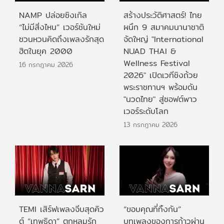
NAMP ปล่อยซิงเกิล
สร้างประวัติศาสตร์! ไทย
“ไม่มีสิ่งไหน” เวอร์ชันใหม่
ผนึก 9 สมาคมนานาชาติ
ชวนหวนคิดถึงเพลงรักสุด
จัดใหญ่ "International
ฮิตในยุค 2000
NUAD THAI &
Wellness Festival
16 กรกฎาคม 2026
2026" เปิดเวทีชิงถ้วย
พระราชทานฯ พร้อมดัน
"นวดไทย" สู่ซอฟต์พาว
เวอร์ระดับโลก
13 กรกฎาคม 2026
TEMI เสิร์ฟเพลงจีบสุดคิว
“ขอบคุณที่ทิ้งกัน”
ต์ “เทพธิดา” ตกหลุมรัก
บทเพลงของการก้าวผ่าน