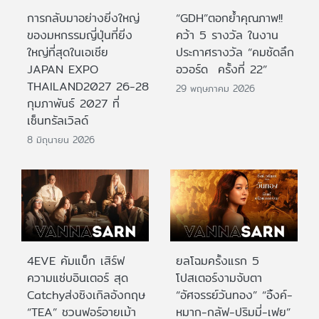
การกลับมาอย่างยิ่งใหญ่
“GDH”ตอกย้ำคุณภาพ!!
ของมหกรรมญี่ปุ่นที่ยิ่ง
คว้า 5 รางวัล ในงาน
ใหญ่ที่สุดในเอเชีย
ประกาศรางวัล “คมชัดลึก
JAPAN EXPO
อวอร์ด ครั้งที่ 22”
THAILAND2027 26-28
29 พฤษภาคม 2026
กุมภาพันธ์ 2027 ที่
เซ็นทรัลเวิลด์
8 มิถุนายน 2026
4EVE คัมแบ็ก เสิร์ฟ
ยลโฉมครั้งแรก 5
ความแซ่บอินเตอร์ สุด
โปสเตอร์งามจับตา
Catchyส่งซิงเกิลอังกฤษ
“อัศจรรย์วันทอง” “อิ้งค์-
“TEA” ชวนฟอร์อายเม้า
หมาก-กลัฟ-ปริมมี่-เฟย”