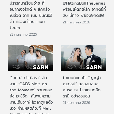
ปรารถนาเรียบง่าย ที่
#HittingBallTheSeries
อยากเจอรักดี ๆ สักครั้ง
พร้อมให้ติดให้รัก อาทิตย์ที่
ในชีวิต จาก เนย ซินญอริ
26 นี้ทาง #ช่อง9กด30
ต้า ที่ร่วมทำกับ marr
21 กรกฎาคม 2026
team
21 กรกฎาคม 2026
“โอปอล์ ปาณิสรา” จัด
โมเมนท์แห่งปี! “ญาญ่า-
งาน ‘OABS Melt on
ณเดชน์” ฉลองมงคล
the Moment’ ชวนชะลอ
สมรส ณ โรงแรมดุสิต
จังหวะชีวิต ค้นพบความ
ธานี อย่างอบอุ่น
งามเริ่มจากให้เวลาดูแลตัว
21 กรกฎาคม 2026
เอง ผ่านผลิตภัณฑ์ Melt