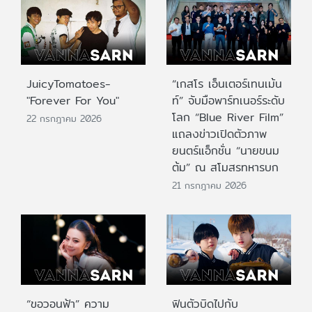
JuicyTomatoes-
“เกสโร เอ็นเตอร์เทนเม้น
"Forever For You"
ท์” จับมือพาร์ทเนอร์ระดับ
โลก “Blue River Film”
22 กรกฎาคม 2026
แถลงข่าวเปิดตัวภาพ
ยนตร์แอ็กชั่น “นายขนม
ต้ม” ณ สโมสรทหารบก
21 กรกฎาคม 2026
“ขอวอนฟ้า” ความ
ฟินตัวบิดไปกับ