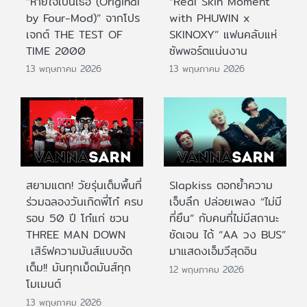
“หายใจเป็นเธอ (Original
“Real Skin Moment
by Four-Mod)” จากโปร
with PHUWIN x
เจกต์ THE TEST OF
SKINOXY” แฟนคลับแห่
TIME 2000
ซัพพอร์ตแน่นงาน
13 พฤษภาคม 2026
13 พฤษภาคม 2026
สยามแตก! วัยรุ่นเต็มพื้นที่
Slapkiss ตอกย้ำความ
ร่วมฉลองวันเกิดพี่โก๋ ครบ
เจ็บลึก ปล่อยเพลง “ไม่มี
รอบ 50 ปี โก๋แก่ ชวน
ที่ยืน” กับคนที่ไม่มีสถานะ
THREE MAN DOWN
ชัดเจน ได้ “AA วง BUS”
เสิร์ฟความมันส์แบบจัด
มาแสดงเอ็มวีสุดอิน
เต็ม!! มันทุกเม็ดมันส์ทุก
12 พฤษภาคม 2026
โมเมนต์
13 พฤษภาคม 2026