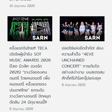
16 มิถุนายน 2026
ครั้งแรกในไทย!!! TECA
ปลดโซ่แห่งขีดจำกัด! ส่อง
เปิดโผผู้เข้าชิง SOT
ความสำเร็จ “4EVE
MUSIC AWARDS 2026
UNCHAINED
(โสต มิวสิค อวอร์ด
CONCERT” การเติบโต
2026) “รางวัลของคน
อย่างสง่างาม บนสเตจสม
ดนตรี โดยคนดนตรี เพื่อ
ศักดิ์ศรีเกิร์ลกรุ๊ปแห่งยุค
คนดนตรี ครั้งแรกของ
8 มิถุนายน 2026
ประเทศไทย” ยกระดับ
รางวัลทางดนตรี ปักหมุด
ตัดสิน 24 มิถุนายนนี้!!!
8 มิถุนายน 2026