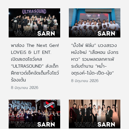
พาส่อง The Next Gen!
“บั้งไฟ ฟิล์ม” บวงสรวง
LOVEiS & LIT ENT.
หนังใหม่ “เสือหอน มังกร
เปิดสเตจโชว์เคส
หาว” รวมพลตลกคาเฟ่
“ULTRASOUND” ส่งเด็ก
ระดับตำนาน “หม่ำ-
ฝึกซาวด์เช็คจัดเต็มทั้งโชว์
จตุรงค์-โน้ต-เป็ด-นุ้ย”
ร้องเต้น
8 มิถุนายน 2026
8 มิถุนายน 2026