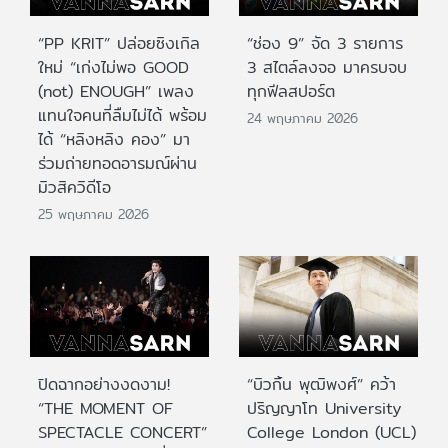
“PP KRIT” ปล่อยซิงเกิล
“ช่อง 9” จัด 3 รายการ
ใหม่ “เก่งไม่พอ GOOD
3 สไตล์ลงจอ มาครบจบ
(not) ENOUGH” เพลง
ทุกฟีลสปอร์ต
แทนใจคนที่ลืมไม่ได้ พร้อม
24 พฤษภาคม 2026
ได้ “หลิงหลิง คอง” มา
ร่วมถ่ายทอดอารมณ์ผ่าน
มิวสิควิดีโอ
25 พฤษภาคม 2026
ปิดฉากอย่างงดงาม!
“บิวกิ้น พุฒิพงศ์” คว้า
“THE MOMENT OF
ปริญญาโท University
SPECTACLE CONCERT”
College London (UCL)