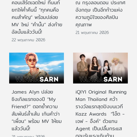
คอนเสิร์ตเฉดใหม่ ที่นนท์
ณ กรุงลอนดอน ประเทศ
ยกให้ค่ำคืนนี้ “ทุกคนคือ
อังกฤษ เป็นอีกก้าวแห่ง
คนสำคัญ” พร้อมปล่อย
ความภูมิใจของศิลปิน
MV ใหม่ “คำนั้น” ส่งท้าย
คุณภาพ
อัลบั้มแล้ววันนี้!
21 พฤษภาคม 2026
22 พฤษภาคม 2026
James Alyn ปล่อย
iQIYI Original Running
ซิงเกิลแรกของปี “My
Man Thailand คว้า
Friend?” ตอกย้ำความ
รางวัลแรกสุดปังบนเวที
สัมพันธ์ล้ำเส้น เกินคำว่า
Kazz Awards “โอ๊ต -
“เพื่อน” พร้อม MV ให้ชม
เจฟ - อิ้งค์” ตัวแทน
แล้ววันนี้!
Agent เป็นปลื้มกระแส
ตอบรับแรงเกินต้าน
21 พฤษภาคม 2026