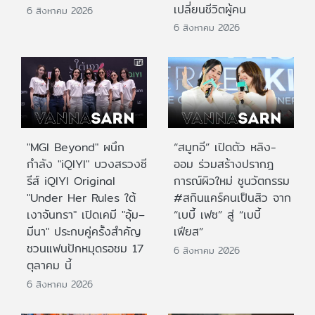
เปลี่ยนชีวิตผู้คน
6 สิงหาคม 2026
6 สิงหาคม 2026
"MGI Beyond" ผนึก
“สมูทอี” เปิดตัว หลิง-
กำลัง "iQIYI" บวงสรวงซี
ออม ร่วมสร้างปรากฎ
รีส์ iQIYI Original
การณ์ผิวใหม่ ชูนวัตกรรม
"Under Her Rules ใต้
#สกินแคร์คนเป็นสิว จาก
เงาจันทรา" เปิดเคมี "อุ้ม–
“เบบี้ เฟซ” สู่ “เบบี้
มีนา" ประกบคู่ครั้งสำคัญ
เฟียส”
ชวนแฟนปักหมุดรอชม 17
6 สิงหาคม 2026
ตุลาคม นี้
6 สิงหาคม 2026