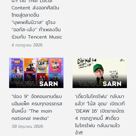
นำ! ดัน Thai Local
Content ส่งออกศิลปิน
ไทยสู่ตลาดจีน
“บุพเพสันนิวาส” ชูโรง
“ออกัส-เล้ง” ทำเพลงจีน
ร่วมกับ Tencent Music
4 กรกฎาคม 2026
“ช่อง 9” จัดคอนเทนต์แบ
‘เดี่ยวไมโครโฟน’ กลับมา
บอิมแพ็ค ครบทุกอรรถรส
แล้ว! ‘โน้ส อุดม’ เปิดเวที
ยืนหนึ่ง “The main
‘DEAW 16’ เปิดขายบัตร
national media”
4 กรกฎาคมนี้ #เดี่ยว
ไมโครโฟน กลับมาแล้ว
30 มิถุนายน 2026
จ้า!!!