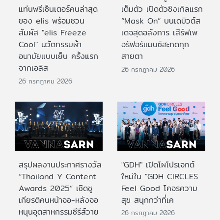
แท่นพรีเซ็นเตอร์คนล่าสุด
เต็มตัว เปิดตัวซิงเกิลแรก
ของ elis พร้อมชวน
“Mask On” บนเดบิวต์ส
สัมผัส "elis Freeze
เตจสุดอลังการ เสิร์ฟเพ
Cool" นวัตกรรมผ้า
อร์ฟอร์แมนซ์สะกดทุก
อนามัยแบบเย็น ครั้งแรก
สายตา
จากเอลิส
26 กรกฎาคม 2026
26 กรกฎาคม 2026
สรุปผลงานประกาศรางวัล
"GDH" เปิดโผโปรเจกต์
“Thailand Y Content
ใหม่ใน "GDH CIRCLES
Awards 2025” เชิดชู
Feel Good โคจรความ
เกียรติคนหน้าจอ-หลังจอ
สุข สนุกกว่าที่เค
หนุนอุตสาหกรรมซีรีส์วาย
26 กรกฎาคม 2026