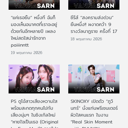
“แค่เธอยิ้ม” หนึ่งที ฉันก็
ซีรีส์ “สงครามส่งด่วน”
มองเห็นอนาคตที่เราจะอยู่
ยืนหนึ่ง!! ผงาดคว้า 9
ด้วยกันอีกหลายปี เพลง
รางวัลนาฏราช ครั้งที่ 17
ใหม่สดใสน่ารักจาก
18 พฤษภาคม 2026
paiiinntt
19 พฤษภาคม 2026
PS ดูโอ้สาวเสียงหวานใส
SKINOXY เปิดตัว “ภูวิ
พร้อมสะกดทุกคนไปกับ
นทร์” นั่งแท่นพรีเซนเตอร์
เสียงนุ่มๆ ในซิงเกิลใหม่
ผิวใสคนแรก ในงาน
“หายใจเป็นเธอ (Original
“Real Skin Moment