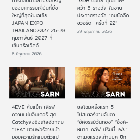
การกลับมาอย่างยิ่งใหญ่
“GDH”ตอกย้ำคุณภาพ!!
ของมหกรรมญี่ปุ่นที่ยิ่ง
คว้า 5 รางวัล ในงาน
ใหญ่ที่สุดในเอเชีย
ประกาศรางวัล “คมชัดลึก
JAPAN EXPO
อวอร์ด ครั้งที่ 22”
THAILAND2027 26-28
29 พฤษภาคม 2026
กุมภาพันธ์ 2027 ที่
เซ็นทรัลเวิลด์
8 มิถุนายน 2026
4EVE คัมแบ็ก เสิร์ฟ
ยลโฉมครั้งแรก 5
ความแซ่บอินเตอร์ สุด
โปสเตอร์งามจับตา
Catchyส่งซิงเกิลอังกฤษ
“อัศจรรย์วันทอง” “อิ้งค์-
“TEA” ชวนฟอร์อายเม้า
หมาก-กลัฟ-ปริมมี่-เฟย”
มอยความรักแบบตัวแม่
ดาเมจแรงสะท้านยุค ปัก