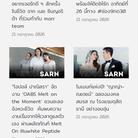
อยากเจอรักดี ๆ สักครั้ง
พร้อมให้ติดให้รัก อาทิตย์ที่
ในชีวิต จาก เนย ซินญอริ
26 นี้ทาง #ช่อง9กด30
ต้า ที่ร่วมทำกับ marr
21 กรกฎาคม 2026
team
21 กรกฎาคม 2026
“โอปอล์ ปาณิสรา” จัด
โมเมนท์แห่งปี! “ญาญ่า-
งาน ‘OABS Melt on
ณเดชน์” ฉลองมงคล
the Moment’ ชวนชะลอ
สมรส ณ โรงแรมดุสิต
จังหวะชีวิต ค้นพบความ
ธานี อย่างอบอุ่น
งามเริ่มจากให้เวลาดูแลตัว
21 กรกฎาคม 2026
เอง ผ่านผลิตภัณฑ์ Melt
On Illuwhite Peptide