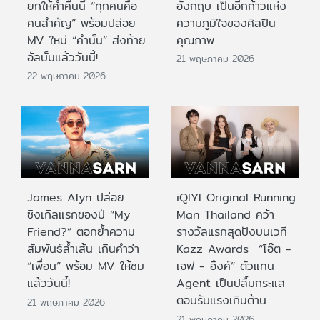
ยกให้ค่ำคืนนี้ “ทุกคนคือ
อังกฤษ เป็นอีกก้าวแห่ง
คนสำคัญ” พร้อมปล่อย
ความภูมิใจของศิลปิน
MV ใหม่ “คำนั้น” ส่งท้าย
คุณภาพ
อัลบั้มแล้ววันนี้!
21 พฤษภาคม 2026
22 พฤษภาคม 2026
James Alyn ปล่อย
iQIYI Original Running
ซิงเกิลแรกของปี “My
Man Thailand คว้า
Friend?” ตอกย้ำความ
รางวัลแรกสุดปังบนเวที
สัมพันธ์ล้ำเส้น เกินคำว่า
Kazz Awards “โอ๊ต -
“เพื่อน” พร้อม MV ให้ชม
เจฟ - อิ้งค์” ตัวแทน
แล้ววันนี้!
Agent เป็นปลื้มกระแส
ตอบรับแรงเกินต้าน
21 พฤษภาคม 2026
21 พฤษภาคม 2026