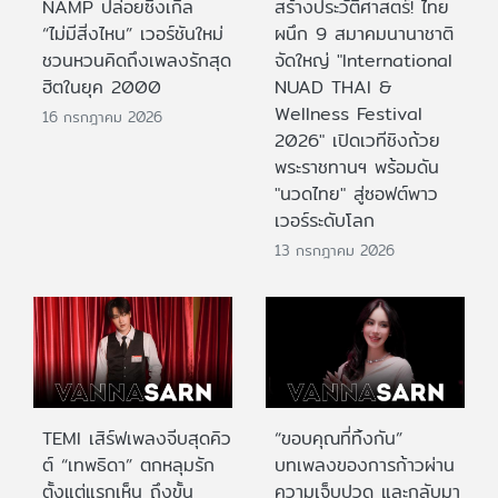
NAMP ปล่อยซิงเกิล
สร้างประวัติศาสตร์! ไทย
“ไม่มีสิ่งไหน” เวอร์ชันใหม่
ผนึก 9 สมาคมนานาชาติ
ชวนหวนคิดถึงเพลงรักสุด
จัดใหญ่ "International
ฮิตในยุค 2000
NUAD THAI &
Wellness Festival
16 กรกฎาคม 2026
2026" เปิดเวทีชิงถ้วย
พระราชทานฯ พร้อมดัน
"นวดไทย" สู่ซอฟต์พาว
เวอร์ระดับโลก
13 กรกฎาคม 2026
TEMI เสิร์ฟเพลงจีบสุดคิว
“ขอบคุณที่ทิ้งกัน”
ต์ “เทพธิดา” ตกหลุมรัก
บทเพลงของการก้าวผ่าน
ตั้งแต่แรกเห็น ถึงขั้น
ความเจ็บปวด และกลับมา