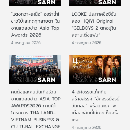
"แตงกวา-เหนือ" ออร่าฉ่ำ!
LOOKE ประกาศชื่อซีซั่น
ขาวโบ๊ะสะกดทุกสายตา ใน
สอง iQIYI Original
งานแถลงข่าว Asia Top
“GELBOYS 2 ตกอยู่ใน
Awards 2026
สถานะติ่งแฟน”
4 กรกฎาคม 2026
4 กรกฎาคม 2026
คนดังและคนบันเทิงร่วม
4 อัศจรรย์แท็กทีม
งานแถลงข่าว ASIA TOP
สร้างสรรค์ “อัศจรรย์จรย์
AWARDS2026 ภายใต้
วันทอง” พร้อมเผยภาพ
โครงการ THAILAND–
เบื้องหลังที่ไม่เคยเห็นครั้ง
VIETNAM BUSINESS &
แรก
CULTURAL EXCHANGE
4 กรกฎาคม 2026