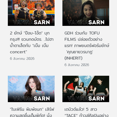
2 ยักษ์ "ป๊อบ-โอ๊ต" บุก
GDH ร่วมกับ TOFU
กรุง!!! ชวนกดบัตร. ..ไปฮา
FILMS ปล่อยตัวอย่าง
น้ำตาเล็ดกับ "เบิ้ม เบิ้ม
แรก! ภาพยนตร์ฟอร์มยักษ์
concert"
'คุณยายวรนาฏ'
(INHERIT)
6 สิงหาคม 2026
6 สิงหาคม 2026
"ใบเฟิร์น พิมพ์ชนก" เสิร์ฟ
เดบิวต์แล้ว! 5 สาว
ความสดชื่นเต็มพิกัด! นั่ง
“TACE” ก้าวสู่ศิลปินอย่าง