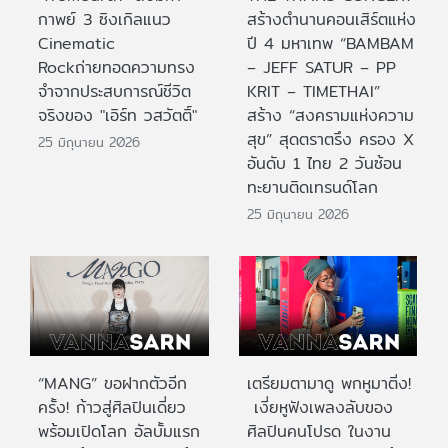
กาพย์ 3 ซิงเกิลแนว
สร้างตำนานคอนเสิร์ตแห่ง
Cinematic
ปี 4 มหาเทพ “BAMBAM
Rockถ่ายทอดความทรง
– JEFF SATUR – PP
จำจากประสบการณ์ชีวิต
KRIT – TIMETHAI”
จริงของ "เอิร์ท วสวัตติ์"
สร้าง “สงครามแห่งความ
สุข” สุดตราตรึง ครอง X
25 มิถุนายน 2026
อันดับ 1 ไทย 2 วันซ้อน
ทะยานติดเทรนด์โลก
25 มิถุนายน 2026
“MANG” ขอฝากตัวอีก
เตรียมตามาดู พกหูมาติ่ง!
ครั้ง! ก้าวสู่ศิลปินเดี่ยว
เงี่ยหูฟังเพลงลับของ
พร้อมเปิดโลก อัลบั้มแรก
ศิลปินคนโปรด ในงาน