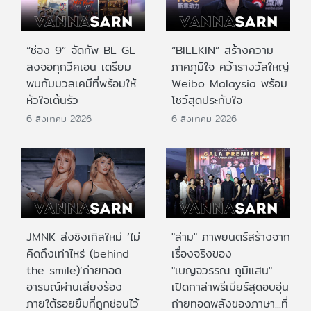
“ช่อง 9” จัดทัพ BL GL
“BILLKIN” สร้างความ
ลงจอทุกวีคเอน เตรียม
ภาคภูมิใจ คว้ารางวัลใหญ่
พบกับมวลเคมีที่พร้อมให้
Weibo Malaysia พร้อม
หัวใจเต้นรัว
โชว์สุดประทับใจ
6 สิงหาคม 2026
6 สิงหาคม 2026
JMNK ส่งซิงเกิลใหม่ ‘ไม่
"ล่าม" ภาพยนตร์สร้างจาก
คิดถึงเท่าไหร่ (behind
เรื่องจริงของ
the smile)’ถ่ายทอด
"เบญจวรรณ ภูมิแสน"
อารมณ์ผ่านเสียงร้อง
เปิดกาล่าพรีเมียร์สุดอบอุ่น
ภายใต้รอยยิ้มที่ถูกซ่อนไว้
ถ่ายทอดพลังของภาษา...ที่