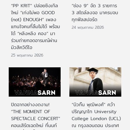
“PP KRIT” ปล่อยซิงเกิล
“ช่อง 9” จัด 3 รายการ
ใหม่ “เก่งไม่พอ GOOD
3 สไตล์ลงจอ มาครบจบ
(not) ENOUGH” เพลง
ทุกฟีลสปอร์ต
แทนใจคนที่ลืมไม่ได้ พร้อม
24 พฤษภาคม 2026
ได้ “หลิงหลิง คอง” มา
ร่วมถ่ายทอดอารมณ์ผ่าน
มิวสิควิดีโอ
25 พฤษภาคม 2026
ปิดฉากอย่างงดงาม!
“บิวกิ้น พุฒิพงศ์” คว้า
“THE MOMENT OF
ปริญญาโท University
SPECTACLE CONCERT”
College London (UCL)
คอนเสิร์ตเฉดใหม่ ที่นนท์
ณ กรุงลอนดอน ประเทศ