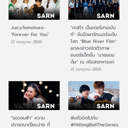
JuicyTomatoes-
“เกสโร เอ็นเตอร์เทนเม้น
"Forever For You"
ท์” จับมือพาร์ทเนอร์ระดับ
โลก “Blue River Film”
22 กรกฎาคม 2026
แถลงข่าวเปิดตัวภาพ
ยนตร์แอ็กชั่น “นายขนม
ต้ม” ณ สโมสรทหารบก
21 กรกฎาคม 2026
“ขอวอนฟ้า” ความ
ฟินตัวบิดไปกับ
ปรารถนาเรียบง่าย ที่
#HittingBallTheSeries