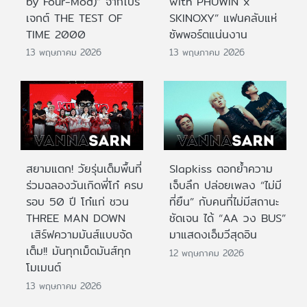
by Four-Mod)” จากโปร
with PHUWIN x
เจกต์ THE TEST OF
SKINOXY” แฟนคลับแห่
TIME 2000
ซัพพอร์ตแน่นงาน
13 พฤษภาคม 2026
13 พฤษภาคม 2026
สยามแตก! วัยรุ่นเต็มพื้นที่
Slapkiss ตอกย้ำความ
ร่วมฉลองวันเกิดพี่โก๋ ครบ
เจ็บลึก ปล่อยเพลง “ไม่มี
รอบ 50 ปี โก๋แก่ ชวน
ที่ยืน” กับคนที่ไม่มีสถานะ
THREE MAN DOWN
ชัดเจน ได้ “AA วง BUS”
เสิร์ฟความมันส์แบบจัด
มาแสดงเอ็มวีสุดอิน
เต็ม!! มันทุกเม็ดมันส์ทุก
12 พฤษภาคม 2026
โมเมนต์
13 พฤษภาคม 2026