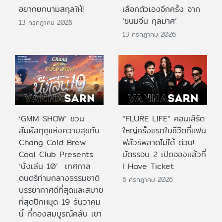
อยากยกนามสกุลให้!
เลือกตัวเองอีกครั้ง จาก
‘ขนมจีน กุลมาศ’
13 กรกฎาคม 2026
13 กรกฎาคม 2026
‘GMM SHOW’ ชวน
“FLURE LIFE” คอนเสิร์ต
สัมผัสฤดูแห่งความสุขกับ
ใหญ่ครั้งแรกในชีวิตที่แฟน
Chang Cold Brew
ฟลัวร์พลาดไม่ได้ ด่วน!
Cool Club Presents
บัตรรอบ 2 เปิดจองแล้วที่
‘นั่งเล่น 10’ เทศกาล
I Have Ticket
ดนตรีท่ามกลางธรรมชาติ
6 กรกฎาคม 2026
บรรยากาศดีที่สุดและสบาย
ที่สุดปักหมุด 19 ธันวาคม
นี้ ที่ทองสมบูรณ์คลับ เขา