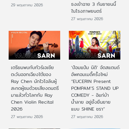
ธงเข้าฉาย 3 กันยายนนี้
29 พฤษภาคม 2026
ในโรงภาพยนตร์
27 พฤษภาคม 2026
เตรียมพบกับทัวร์เอเชีย
‘ป๋อมแป๋ม นิติ’ จัดสแตนด์
ตะวันออกเฉียงใต้ของ
อัพคอมเมดี้ครั้งใหม่
Ray Chen นักไวโอลินผู้
“EUCERIN Present
สะกดผู้ชมด้วยเสียงดนตรี
POMPAM’S STAND UP
มาแล้วทั่วโลกกับ Ray
COMEDY - อิแก่บ้า
Chen Violin Recital
น้ำลาย อยู่ยั้งยืนยาย
2026
แบบ SHINE ชรา”
27 พฤษภาคม 2026
27 พฤษภาคม 2026