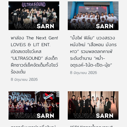
พาส่อง The Next Gen!
“บั้งไฟ ฟิล์ม” บวงสรวง
LOVEiS & LIT ENT.
หนังใหม่ “เสือหอน มังกร
เปิดสเตจโชว์เคส
หาว” รวมพลตลกคาเฟ่
“ULTRASOUND” ส่งเด็ก
ระดับตำนาน “หม่ำ-
ฝึกซาวด์เช็คจัดเต็มทั้งโชว์
จตุรงค์-โน้ต-เป็ด-นุ้ย”
ร้องเต้น
8 มิถุนายน 2026
8 มิถุนายน 2026