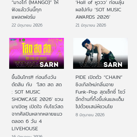
“มางโก้ (MANGO)” ให้
‘Hall of หูววว’ ก่อนลุ้น
ฟังแล้ววันนี้ทุก
ผลไปกับ ‘SOT MUSIC
แพลตฟอร์ม
AWARDS 2026’
22 มิถุนายน 2026
21 มิถุนายน 2026
ขึ้นอินโทร!!! ก่อนถึงวัน
PIDE เปิดตัว “CHAIN”
ตัดสิน กับ 'โสต สด สด
ซิงเกิลใหม่กลิ่นอาย
: SOT MUSIC
Funk-Pop สุดเซ็กซี่ โชว์
SHOWCASE 2026' ชวน
อีกด้านที่ทั้งขี้เล่นและเต็ม
มาเปิดหู เปิดใจ กับโชว์สด
ไปด้วยเสน่ห์ชวนโย
จากศิลปินหลากหลายแนว
8 มิถุนายน 2026
ตลอด 6 วัน 4
LIVEHOUSE
16 มิถุนายน 2026