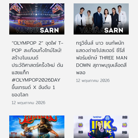
“OLYMPOP 2” จุดไฟ T-
ทรูวิชั่นส์ นาว ขนทัพนัก
POP สะเทือนทั้งไทม์ไลน์!
แสดงถ่ายโปสเตอร์ ซีรีส์
สร้างโมเมนต์
ฟอร์มยักษ์ THREE MAN
ประวัติศาสตร์ครั้งใหม่ ดัน
DOWN สุภาพบุรุษเลือดสี
แฮชแท็ก
พลอ
#OLYMPOP2026DAY
12 พฤษภาคม 2026
ขึ้นเทรนด์ X อันดับ 1
ของโลก
12 พฤษภาคม 2026