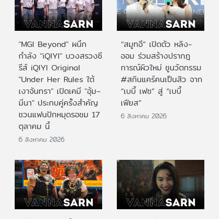
"MGI Beyond" ผนึก
“สมูทอี” เปิดตัว หลิง-
กำลัง "iQIYI" บวงสรวงซี
ออม ร่วมสร้างปรากฎ
รีส์ iQIYI Original
การณ์ผิวใหม่ ชูนวัตกรรม
"Under Her Rules ใต้
#สกินแคร์คนเป็นสิว จาก
เงาจันทรา" เปิดเคมี "อุ้ม–
“เบบี้ เฟซ” สู่ “เบบี้
มีนา" ประกบคู่ครั้งสำคัญ
เฟียส”
ชวนแฟนปักหมุดรอชม 17
6 สิงหาคม 2026
ตุลาคม นี้
6 สิงหาคม 2026