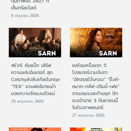
กุมภาพันธ์ 2027 ที่
เซ็นทรัลเวิลด์
8 มิถุนายน 2026
4EVE คัมแบ็ก เสิร์ฟ
ยลโฉมครั้งแรก 5
ความแซ่บอินเตอร์ สุด
โปสเตอร์งามจับตา
Catchyส่งซิงเกิลอังกฤษ
“อัศจรรย์วันทอง” “อิ้งค์-
“TEA” ชวนฟอร์อายเม้า
หมาก-กลัฟ-ปริมมี่-เฟย”
มอยความรักแบบตัวแม่
ดาเมจแรงสะท้านยุค ปัก
ธงเข้าฉาย 3 กันยายนนี้
29 พฤษภาคม 2026
ในโรงภาพยนตร์
27 พฤษภาคม 2026