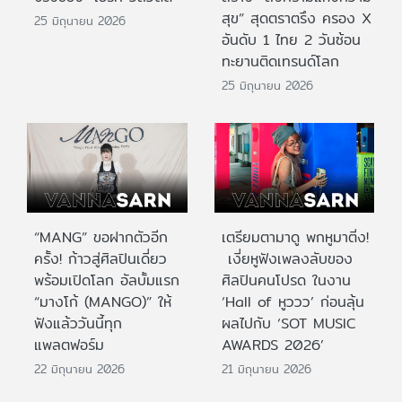
สุข” สุดตราตรึง ครอง X
25 มิถุนายน 2026
อันดับ 1 ไทย 2 วันซ้อน
ทะยานติดเทรนด์โลก
25 มิถุนายน 2026
“MANG” ขอฝากตัวอีก
เตรียมตามาดู พกหูมาติ่ง!
ครั้ง! ก้าวสู่ศิลปินเดี่ยว
เงี่ยหูฟังเพลงลับของ
พร้อมเปิดโลก อัลบั้มแรก
ศิลปินคนโปรด ในงาน
“มางโก้ (MANGO)” ให้
‘Hall of หูววว’ ก่อนลุ้น
ฟังแล้ววันนี้ทุก
ผลไปกับ ‘SOT MUSIC
แพลตฟอร์ม
AWARDS 2026’
22 มิถุนายน 2026
21 มิถุนายน 2026