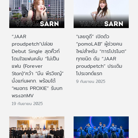
“JAAR
“เลยดูดี” เปิดตัว
proudpetch”ปล่อย
“pomoLAB” ผู้ช่วยคน
Debut Single สุดคิ้วท์
ใหม่สำหรับ “การโปรโมต”
โดนใจแฟนคลับ “ไม่เป็น
ทุกชนิด ดัน “JAAR
แฟน (Forever
proudpetch” ประเดิม
Stan)”คว้า “มีน พีรวิชญ์”
โปรเจกต์แรก
นั่งแท่นผกก. พร้อมได้
9 กันยายน 2025
“หมอกร PROXIE” รับบท
พระเอกMV
19 กันยายน 2025