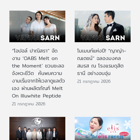
“โอปอล์ ปาณิสรา” จัด
โมเมนท์แห่งปี! “ญาญ่า-
งาน ‘OABS Melt on
ณเดชน์” ฉลองมงคล
the Moment’ ชวนชะลอ
สมรส ณ โรงแรมดุสิต
จังหวะชีวิต ค้นพบความ
ธานี อย่างอบอุ่น
งามเริ่มจากให้เวลาดูแลตัว
21 กรกฎาคม 2026
เอง ผ่านผลิตภัณฑ์ Melt
On Illuwhite Peptide
21 กรกฎาคม 2026