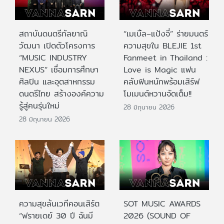
สถาบันดนตรีกัลยาณิ
“เมเบิ้ล–แป้งจี่” ร่ายมนตร์
วัฒนา เปิดตัวโครงการ
ความสุขใน BLEJIE 1st
“MUSIC INDUSTRY
Fanmeet in Thailand :
NEXUS” เชื่อมการศึกษา
Love is Magic แฟน
ศิลปิน และอุตสาหกรรม
คลับฟินหนักพร้อมเสิร์ฟ
ดนตรีไทย สร้างองค์ความ
โมเมนต์หวานจัดเต็ม!!
รู้สู่คนรุ่นใหม่
28 มิถุนายน 2026
28 มิถุนายน 2026
ความสุขล้นเวทีคอนเสิร์ต
SOT MUSIC AWARDS
“ฟรายเดย์ 30 ปี ฉันมี
2026 (SOUND OF