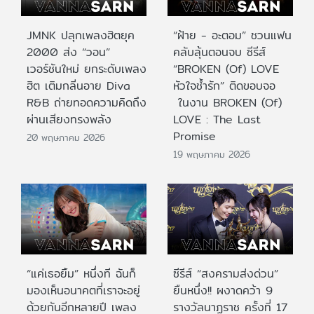
JMNK ปลุกเพลงฮิตยุค
“ฝ้าย - อะตอม” ชวนแฟน
2000 ส่ง “วอน”
คลับลุ้นตอนจบ ซีรีส์
เวอร์ชันใหม่ ยกระดับเพลง
“BROKEN (Of) LOVE
ฮิต เติมกลิ่นอาย Diva
หัวใจช้ำรัก” ติดขอบจอ
R&B ถ่ายทอดความคิดถึง
ในงาน BROKEN (Of)
ผ่านเสียงทรงพลัง
LOVE : The Last
Promise
20 พฤษภาคม 2026
19 พฤษภาคม 2026
“แค่เธอยิ้ม” หนึ่งที ฉันก็
ซีรีส์ “สงครามส่งด่วน”
มองเห็นอนาคตที่เราจะอยู่
ยืนหนึ่ง!! ผงาดคว้า 9
ด้วยกันอีกหลายปี เพลง
รางวัลนาฏราช ครั้งที่ 17