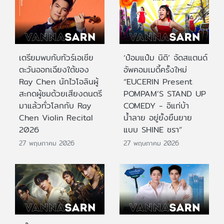
เตรียมพบกับทัวร์เอเชีย
‘ป๋อมแป๋ม นิติ’ จัดสแตนด์
ตะวันออกเฉียงใต้ของ
อัพคอมเมดี้ครั้งใหม่
Ray Chen นักไวโอลินผู้
“EUCERIN Present
สะกดผู้ชมด้วยเสียงดนตรี
POMPAM’S STAND UP
มาแล้วทั่วโลกกับ Ray
COMEDY - อิแก่บ้า
Chen Violin Recital
น้ำลาย อยู่ยั้งยืนยาย
2026
แบบ SHINE ชรา”
27 พฤษภาคม 2026
27 พฤษภาคม 2026