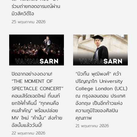
ร่วมถ่ายทอดอารมณ์ผ่าน
มิวสิควิดีโอ
25 พฤษภาคม 2026
ปิดฉากอย่างงดงาม!
“บิวกิ้น พุฒิพงศ์” คว้า
“THE MOMENT OF
ปริญญาโท University
SPECTACLE CONCERT”
College London (UCL)
คอนเสิร์ตเฉดใหม่ ที่นนท์
ณ กรุงลอนดอน ประเทศ
ยกให้ค่ำคืนนี้ “ทุกคนคือ
อังกฤษ เป็นอีกก้าวแห่ง
คนสำคัญ” พร้อมปล่อย
ความภูมิใจของศิลปิน
MV ใหม่ “คำนั้น” ส่งท้าย
คุณภาพ
อัลบั้มแล้ววันนี้!
21 พฤษภาคม 2026
22 พฤษภาคม 2026