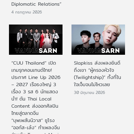
Diplomatic Relations”
4 กรกฎาคม 2026
“CUU Thailand” เปิด
Slapkiss ส่งเพลงยินดี
เกมรุกคอนเทนต์ไทย!
ถึงเขา “ผู้ครองหัวใจ
ประกาศ Line Up 2026
(Twilightship)” ทั้งที่ใน
– 2027 เรือธงใหญ่ 3
ใจเจ็บจนไม่ไหวเลย
เรื่อง 3 รส 6 นักแสดง
30 มิถุนายน 2026
นำ! ดัน Thai Local
Content ส่งออกศิลปิน
ไทยสู่ตลาดจีน
“บุพเพสันนิวาส” ชูโรง
“ออกัส-เล้ง” ทำเพลงจีน