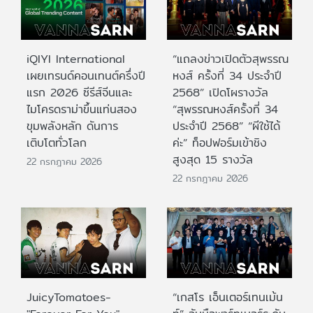
iQIYI International
“แถลงข่าวเปิดตัวสุพรรณ
เผยเทรนด์คอนเทนต์ครึ่งปี
หงส์ ครั้งที่ 34 ประจำปี
แรก 2026 ซีรีส์จีนและ
2568” เปิดโผรางวัล
ไมโครดราม่าขึ้นแท่นสอง
“สุพรรณหงส์ครั้งที่ 34
ขุมพลังหลัก ดันการ
ประจำปี 2568” “ผีใช้ได้
เติบโตทั่วโลก
ค่ะ” ท็อปฟอร์มเข้าชิง
สูงสุด 15 รางวัล
22 กรกฎาคม 2026
22 กรกฎาคม 2026
JuicyTomatoes-
“เกสโร เอ็นเตอร์เทนเม้น