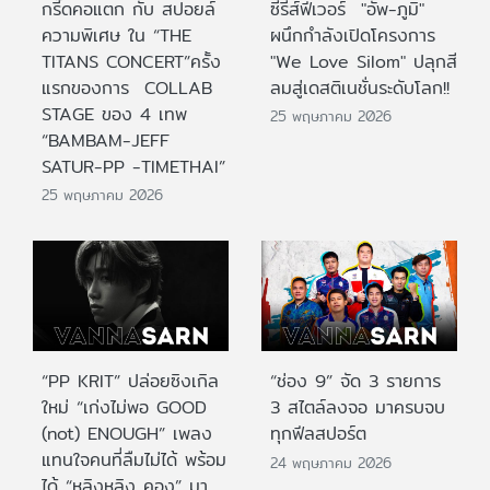
กรี๊ดคอแตก กับ สปอยล์
ซีรีส์ฟีเวอร์ "อัพ-ภูมิ"
ความพิเศษ ใน “THE
ผนึกกำลังเปิดโครงการ
TITANS CONCERT”ครั้ง
"We Love Silom" ปลุกสี
แรกของการ COLLAB
ลมสู่เดสติเนชั่นระดับโลก!!
STAGE ของ 4 เทพ
25 พฤษภาคม 2026
“BAMBAM-JEFF
SATUR-PP -TIMETHAI”
25 พฤษภาคม 2026
“PP KRIT” ปล่อยซิงเกิล
“ช่อง 9” จัด 3 รายการ
ใหม่ “เก่งไม่พอ GOOD
3 สไตล์ลงจอ มาครบจบ
(not) ENOUGH” เพลง
ทุกฟีลสปอร์ต
แทนใจคนที่ลืมไม่ได้ พร้อม
24 พฤษภาคม 2026
ได้ “หลิงหลิง คอง” มา