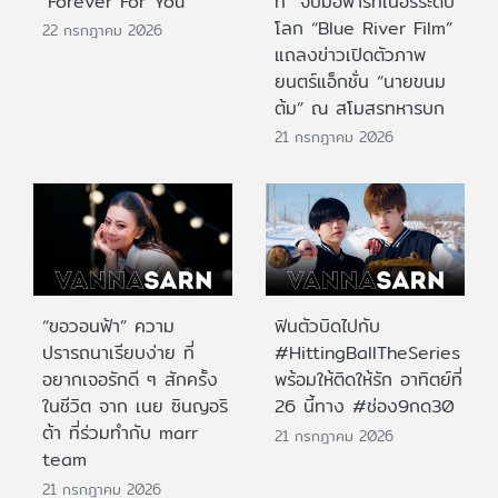
"Forever For You"
ท์” จับมือพาร์ทเนอร์ระดับ
โลก “Blue River Film”
22 กรกฎาคม 2026
แถลงข่าวเปิดตัวภาพ
ยนตร์แอ็กชั่น “นายขนม
ต้ม” ณ สโมสรทหารบก
21 กรกฎาคม 2026
“ขอวอนฟ้า” ความ
ฟินตัวบิดไปกับ
ปรารถนาเรียบง่าย ที่
#HittingBallTheSeries
อยากเจอรักดี ๆ สักครั้ง
พร้อมให้ติดให้รัก อาทิตย์ที่
ในชีวิต จาก เนย ซินญอริ
26 นี้ทาง #ช่อง9กด30
ต้า ที่ร่วมทำกับ marr
21 กรกฎาคม 2026
team
21 กรกฎาคม 2026