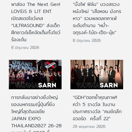
พาส่อง The Next Gen!
“บั้งไฟ ฟิล์ม” บวงสรวง
LOVEiS & LIT ENT.
หนังใหม่ “เสือหอน มังกร
เปิดสเตจโชว์เคส
หาว” รวมพลตลกคาเฟ่
“ULTRASOUND” ส่งเด็ก
ระดับตำนาน “หม่ำ-
ฝึกซาวด์เช็คจัดเต็มทั้งโชว์
จตุรงค์-โน้ต-เป็ด-นุ้ย”
ร้องเต้น
8 มิถุนายน 2026
8 มิถุนายน 2026
การกลับมาอย่างยิ่งใหญ่
“GDH”ตอกย้ำคุณภาพ!!
ของมหกรรมญี่ปุ่นที่ยิ่ง
คว้า 5 รางวัล ในงาน
ใหญ่ที่สุดในเอเชีย
ประกาศรางวัล “คมชัดลึก
JAPAN EXPO
อวอร์ด ครั้งที่ 22”
THAILAND2027 26-28
29 พฤษภาคม 2026