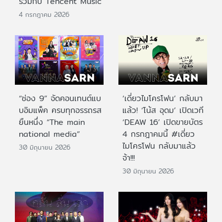
ร่วมกับ Tencent Music
4 กรกฎาคม 2026
“ช่อง 9” จัดคอนเทนต์แบ
‘เดี่ยวไมโครโฟน’ กลับมา
บอิมแพ็ค ครบทุกอรรถรส
แล้ว! ‘โน้ส อุดม’ เปิดเวที
ยืนหนึ่ง “The main
‘DEAW 16’ เปิดขายบัตร
national media”
4 กรกฎาคมนี้ #เดี่ยว
ไมโครโฟน กลับมาแล้ว
30 มิถุนายน 2026
จ้า!!!
30 มิถุนายน 2026