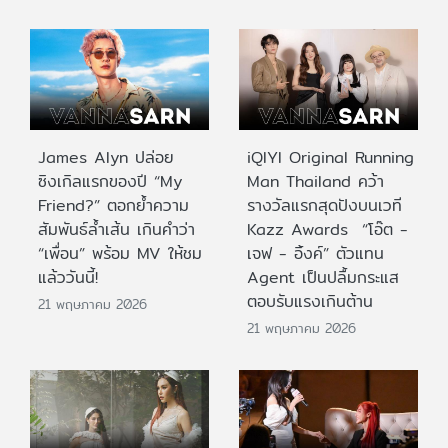
James Alyn ปล่อย
iQIYI Original Running
ซิงเกิลแรกของปี “My
Man Thailand คว้า
Friend?” ตอกย้ำความ
รางวัลแรกสุดปังบนเวที
สัมพันธ์ล้ำเส้น เกินคำว่า
Kazz Awards “โอ๊ต -
“เพื่อน” พร้อม MV ให้ชม
เจฟ - อิ้งค์” ตัวแทน
แล้ววันนี้!
Agent เป็นปลื้มกระแส
ตอบรับแรงเกินต้าน
21 พฤษภาคม 2026
21 พฤษภาคม 2026