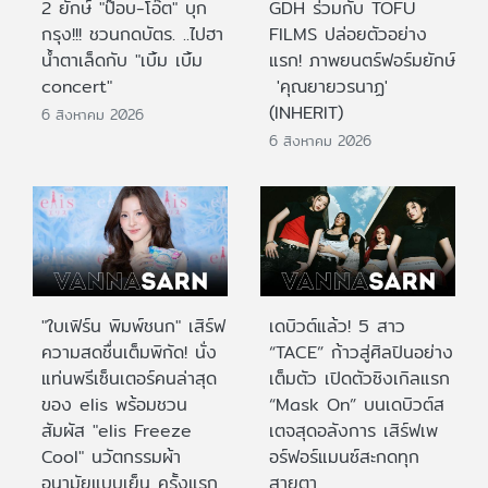
2 ยักษ์ "ป๊อบ-โอ๊ต" บุก
GDH ร่วมกับ TOFU
กรุง!!! ชวนกดบัตร. ..ไปฮา
FILMS ปล่อยตัวอย่าง
น้ำตาเล็ดกับ "เบิ้ม เบิ้ม
แรก! ภาพยนตร์ฟอร์มยักษ์
concert"
'คุณยายวรนาฏ'
(INHERIT)
6 สิงหาคม 2026
6 สิงหาคม 2026
"ใบเฟิร์น พิมพ์ชนก" เสิร์ฟ
เดบิวต์แล้ว! 5 สาว
ความสดชื่นเต็มพิกัด! นั่ง
“TACE” ก้าวสู่ศิลปินอย่าง
แท่นพรีเซ็นเตอร์คนล่าสุด
เต็มตัว เปิดตัวซิงเกิลแรก
ของ elis พร้อมชวน
“Mask On” บนเดบิวต์ส
สัมผัส "elis Freeze
เตจสุดอลังการ เสิร์ฟเพ
Cool" นวัตกรรมผ้า
อร์ฟอร์แมนซ์สะกดทุก
อนามัยแบบเย็น ครั้งแรก
สายตา