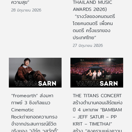
ความสุข”
THAILAND MUSIC
AWARDS 2026)
28 มิถุนายน 2026
“รางวัลของคนดนตรี
โดยคนดนตรี เพื่อคน
ดนตรี ครั้งแรกของ
ประเทศไทย”
27 มิถุนายน 2026
“fromearth” ส่งมหา
THE TITANS CONCERT
กาพย์ 3 ซิงเกิลแนว
สร้างตำนานคอนเสิร์ตแห่ง
Cinematic
ปี 4 มหาเทพ “BAMBAM
Rockถ่ายทอดความทรง
– JEFF SATUR – PP
จำจากประสบการณ์ชีวิต
KRIT – TIMETHAI”
จริงของ "เอิร์ท วสวัตติ์"
สร้าง “สงครามแห่งความ