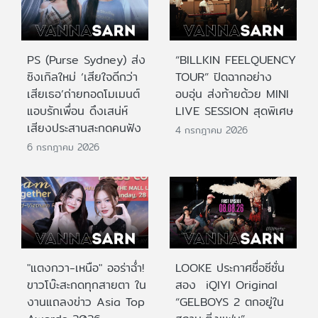
PS (Purse Sydney) ส่ง
“BILLKIN FEELQUENCY
ซิงเกิลใหม่ ‘เสียใจดีกว่า
TOUR” ปิดฉากอย่าง
เสียเธอ’ถ่ายทอดโมเมนต์
อบอุ่น ส่งท้ายด้วย MINI
แอบรักเพื่อน ดึงเสน่ห์
LIVE SESSION สุดพิเศษ
เสียงประสานสะกดคนฟัง
4 กรกฎาคม 2026
6 กรกฎาคม 2026
"แตงกวา-เหนือ" ออร่าฉ่ำ!
LOOKE ประกาศชื่อซีซั่น
ขาวโบ๊ะสะกดทุกสายตา ใน
สอง iQIYI Original
งานแถลงข่าว Asia Top
“GELBOYS 2 ตกอยู่ใน