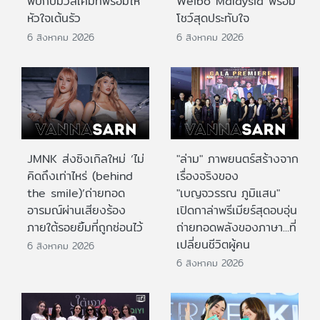
พบกับมวลเคมีที่พร้อมให้
Weibo Malaysia พร้อม
หัวใจเต้นรัว
โชว์สุดประทับใจ
6 สิงหาคม 2026
6 สิงหาคม 2026
JMNK ส่งซิงเกิลใหม่ ‘ไม่
"ล่าม" ภาพยนตร์สร้างจาก
คิดถึงเท่าไหร่ (behind
เรื่องจริงของ
the smile)’ถ่ายทอด
"เบญจวรรณ ภูมิแสน"
อารมณ์ผ่านเสียงร้อง
เปิดกาล่าพรีเมียร์สุดอบอุ่น
ภายใต้รอยยิ้มที่ถูกซ่อนไว้
ถ่ายทอดพลังของภาษา...ที่
เปลี่ยนชีวิตผู้คน
6 สิงหาคม 2026
6 สิงหาคม 2026