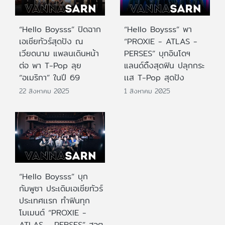
“Hello Boysss” ปิดฉาก
“Hello Boysss” พา
เอเชียทัวร์สุดปัง ณ
“PROXIE - ATLAS -
เวียดนาม แพลนเดินหน้า
PERSES” บุกอินโดฯ
ต่อ พา T-Pop ลุย
แลนด์ดิ้งสุดฟิน ปลุกกระ
“อเมริกา” ในปี 69
เเส T-Pop สุดปัง
22 สิงหาคม 2025
1 สิงหาคม 2025
“Hello Boysss” บุก
กัมพูชา ประเดิมเอเชียทัวร์
ประเทศเเรก ทำฟินทุก
โมเมนต์ “PROXIE -
ATLAS - PERSES” ฮอต