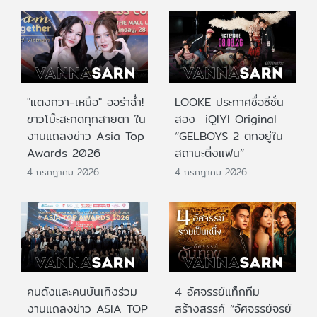
"แตงกวา-เหนือ" ออร่าฉ่ำ!
LOOKE ประกาศชื่อซีซั่น
ขาวโบ๊ะสะกดทุกสายตา ใน
สอง iQIYI Original
งานแถลงข่าว Asia Top
“GELBOYS 2 ตกอยู่ใน
Awards 2026
สถานะติ่งแฟน”
4 กรกฎาคม 2026
4 กรกฎาคม 2026
คนดังและคนบันเทิงร่วม
4 อัศจรรย์แท็กทีม
งานแถลงข่าว ASIA TOP
สร้างสรรค์ “อัศจรรย์จรย์