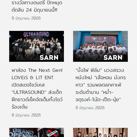
รางวัลทางดนตรี ปักหมุด
ตัดสิน 24 มิถุนายนนี้!!!
8 มิถุนายน 2026
พาส่อง The Next Gen!
“บั้งไฟ ฟิล์ม” บวงสรวง
LOVEiS & LIT ENT.
หนังใหม่ “เสือหอน มังกร
เปิดสเตจโชว์เคส
หาว” รวมพลตลกคาเฟ่
“ULTRASOUND” ส่งเด็ก
ระดับตำนาน “หม่ำ-
ฝึกซาวด์เช็คจัดเต็มทั้งโชว์
จตุรงค์-โน้ต-เป็ด-นุ้ย”
ร้องเต้น
8 มิถุนายน 2026
8 มิถุนายน 2026