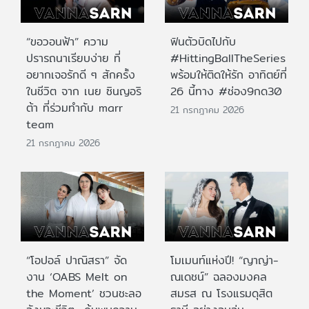
“ขอวอนฟ้า” ความ
ฟินตัวบิดไปกับ
ปรารถนาเรียบง่าย ที่
#HittingBallTheSeries
อยากเจอรักดี ๆ สักครั้ง
พร้อมให้ติดให้รัก อาทิตย์ที่
ในชีวิต จาก เนย ซินญอริ
26 นี้ทาง #ช่อง9กด30
ต้า ที่ร่วมทำกับ marr
21 กรกฎาคม 2026
team
21 กรกฎาคม 2026
“โอปอล์ ปาณิสรา” จัด
โมเมนท์แห่งปี! “ญาญ่า-
งาน ‘OABS Melt on
ณเดชน์” ฉลองมงคล
the Moment’ ชวนชะลอ
สมรส ณ โรงแรมดุสิต