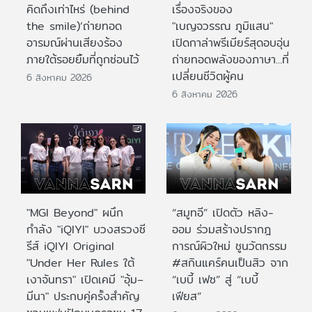
คิดถึงเท่าไหร่ (behind
เรื่องจริงของ
the smile)’ถ่ายทอด
"เบญจวรรณ ภูมิแสน"
อารมณ์ผ่านเสียงร้อง
เปิดกาล่าพรีเมียร์สุดอบอุ่น
ภายใต้รอยยิ้มที่ถูกซ่อนไว้
ถ่ายทอดพลังของภาษา...ที่
เปลี่ยนชีวิตผู้คน
6 สิงหาคม 2026
6 สิงหาคม 2026
"MGI Beyond" ผนึก
“สมูทอี” เปิดตัว หลิง-
กำลัง "iQIYI" บวงสรวงซี
ออม ร่วมสร้างปรากฎ
รีส์ iQIYI Original
การณ์ผิวใหม่ ชูนวัตกรรม
"Under Her Rules ใต้
#สกินแคร์คนเป็นสิว จาก
เงาจันทรา" เปิดเคมี "อุ้ม–
“เบบี้ เฟซ” สู่ “เบบี้
มีนา" ประกบคู่ครั้งสำคัญ
เฟียส”