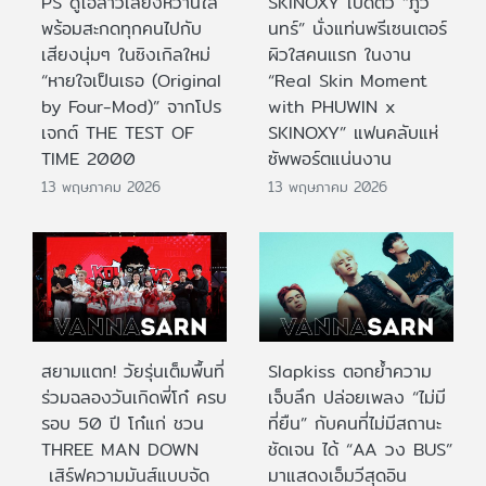
PS ดูโอ้สาวเสียงหวานใส
SKINOXY เปิดตัว “ภูวิ
พร้อมสะกดทุกคนไปกับ
นทร์” นั่งแท่นพรีเซนเตอร์
เสียงนุ่มๆ ในซิงเกิลใหม่
ผิวใสคนแรก ในงาน
“หายใจเป็นเธอ (Original
“Real Skin Moment
by Four-Mod)” จากโปร
with PHUWIN x
เจกต์ THE TEST OF
SKINOXY” แฟนคลับแห่
TIME 2000
ซัพพอร์ตแน่นงาน
13 พฤษภาคม 2026
13 พฤษภาคม 2026
สยามแตก! วัยรุ่นเต็มพื้นที่
Slapkiss ตอกย้ำความ
ร่วมฉลองวันเกิดพี่โก๋ ครบ
เจ็บลึก ปล่อยเพลง “ไม่มี
รอบ 50 ปี โก๋แก่ ชวน
ที่ยืน” กับคนที่ไม่มีสถานะ
THREE MAN DOWN
ชัดเจน ได้ “AA วง BUS”
เสิร์ฟความมันส์แบบจัด
มาแสดงเอ็มวีสุดอิน