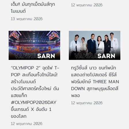
เต็ม!! มันทุกเม็ดมันส์ทุก
12 พฤษภาคม 2026
โมเมนต์
13 พฤษภาคม 2026
“OLYMPOP 2” จุดไฟ T-
ทรูวิชั่นส์ นาว ขนทัพนัก
POP สะเทือนทั้งไทม์ไลน์!
แสดงถ่ายโปสเตอร์ ซีรีส์
สร้างโมเมนต์
ฟอร์มยักษ์ THREE MAN
ประวัติศาสตร์ครั้งใหม่ ดัน
DOWN สุภาพบุรุษเลือดสี
แฮชแท็ก
พลอ
#OLYMPOP2026DAY
12 พฤษภาคม 2026
ขึ้นเทรนด์ X อันดับ 1
ของโลก
12 พฤษภาคม 2026