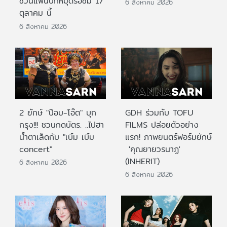
ชวนแฟนปักหมุดรอชม 17
6 สิงหาคม 2026
ตุลาคม นี้
6 สิงหาคม 2026
2 ยักษ์ "ป๊อบ-โอ๊ต" บุก
GDH ร่วมกับ TOFU
กรุง!!! ชวนกดบัตร. ..ไปฮา
FILMS ปล่อยตัวอย่าง
น้ำตาเล็ดกับ "เบิ้ม เบิ้ม
แรก! ภาพยนตร์ฟอร์มยักษ์
concert"
'คุณยายวรนาฏ'
(INHERIT)
6 สิงหาคม 2026
6 สิงหาคม 2026