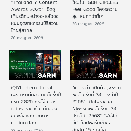
“Thailand Y Content
ใหม่ใน "GDH CIRCLES
Awards 2025” เชิดชู
Feel Good โคจรความ
เกียรติคนหน้าจอ-หลังจอ
สุข สนุกกว่าที่เค
หนุนอุตสาหกรรมซีรีส์วาย
26 กรกฎาคม 2026
ไทยสู่สากล
26 กรกฎาคม 2026
iQIYI International
“แถลงข่าวเปิดตัวสุพรรณ
เผยเทรนด์คอนเทนต์ครึ่งปี
หงส์ ครั้งที่ 34 ประจำปี
แรก 2026 ซีรีส์จีนและ
2568” เปิดโผรางวัล
ไมโครดราม่าขึ้นแท่นสอง
“สุพรรณหงส์ครั้งที่ 34
ขุมพลังหลัก ดันการ
ประจำปี 2568” “ผีใช้ได้
เติบโตทั่วโลก
ค่ะ” ท็อปฟอร์มเข้าชิง
สูงสุด 15 รางวัล
22 กรกฎาคม 2026