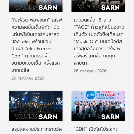
"ใบเฟิร์น พิมพ์ชนก" เสิร์ฟ
เดบิวต์แล้ว! 5 สาว
ความสดชื่นเต็มพิกัด! นั่ง
“TACE” ก้าวสู่ศิลปินอย่าง
แท่นพรีเซ็นเตอร์คนล่าสุด
เต็มตัว เปิดตัวซิงเกิลแรก
ของ elis พร้อมชวน
“Mask On” บนเดบิวต์ส
สัมผัส "elis Freeze
เตจสุดอลังการ เสิร์ฟเพ
Cool" นวัตกรรมผ้า
อร์ฟอร์แมนซ์สะกดทุก
อนามัยแบบเย็น ครั้งแรก
สายตา
จากเอลิส
26 กรกฎาคม 2026
26 กรกฎาคม 2026
สรุปผลงานประกาศรางวัล
"GDH" เปิดโผโปรเจกต์