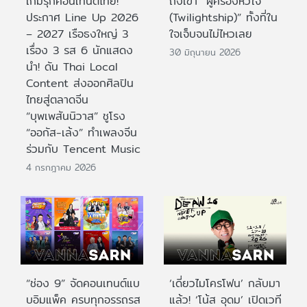
เกมรุกคอนเทนต์ไทย!
ถึงเขา “ผู้ครองหัวใจ
ประกาศ Line Up 2026
(Twilightship)” ทั้งที่ใน
– 2027 เรือธงใหญ่ 3
ใจเจ็บจนไม่ไหวเลย
เรื่อง 3 รส 6 นักแสดง
30 มิถุนายน 2026
นำ! ดัน Thai Local
Content ส่งออกศิลปิน
ไทยสู่ตลาดจีน
“บุพเพสันนิวาส” ชูโรง
“ออกัส-เล้ง” ทำเพลงจีน
ร่วมกับ Tencent Music
4 กรกฎาคม 2026
“ช่อง 9” จัดคอนเทนต์แบ
‘เดี่ยวไมโครโฟน’ กลับมา
บอิมแพ็ค ครบทุกอรรถรส
แล้ว! ‘โน้ส อุดม’ เปิดเวที