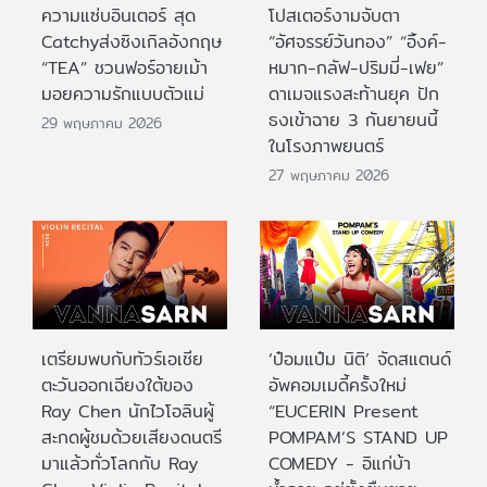
ความแซ่บอินเตอร์ สุด
โปสเตอร์งามจับตา
Catchyส่งซิงเกิลอังกฤษ
“อัศจรรย์วันทอง” “อิ้งค์-
“TEA” ชวนฟอร์อายเม้า
หมาก-กลัฟ-ปริมมี่-เฟย”
มอยความรักแบบตัวแม่
ดาเมจแรงสะท้านยุค ปัก
ธงเข้าฉาย 3 กันยายนนี้
29 พฤษภาคม 2026
ในโรงภาพยนตร์
27 พฤษภาคม 2026
เตรียมพบกับทัวร์เอเชีย
‘ป๋อมแป๋ม นิติ’ จัดสแตนด์
ตะวันออกเฉียงใต้ของ
อัพคอมเมดี้ครั้งใหม่
Ray Chen นักไวโอลินผู้
“EUCERIN Present
สะกดผู้ชมด้วยเสียงดนตรี
POMPAM’S STAND UP
มาแล้วทั่วโลกกับ Ray
COMEDY - อิแก่บ้า