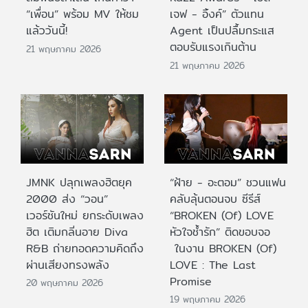
“เพื่อน” พร้อม MV ให้ชม
เจฟ - อิ้งค์” ตัวแทน
แล้ววันนี้!
Agent เป็นปลื้มกระแส
ตอบรับแรงเกินต้าน
21 พฤษภาคม 2026
21 พฤษภาคม 2026
JMNK ปลุกเพลงฮิตยุค
“ฝ้าย - อะตอม” ชวนแฟน
2000 ส่ง “วอน”
คลับลุ้นตอนจบ ซีรีส์
เวอร์ชันใหม่ ยกระดับเพลง
“BROKEN (Of) LOVE
ฮิต เติมกลิ่นอาย Diva
หัวใจช้ำรัก” ติดขอบจอ
R&B ถ่ายทอดความคิดถึง
ในงาน BROKEN (Of)
ผ่านเสียงทรงพลัง
LOVE : The Last
Promise
20 พฤษภาคม 2026
19 พฤษภาคม 2026