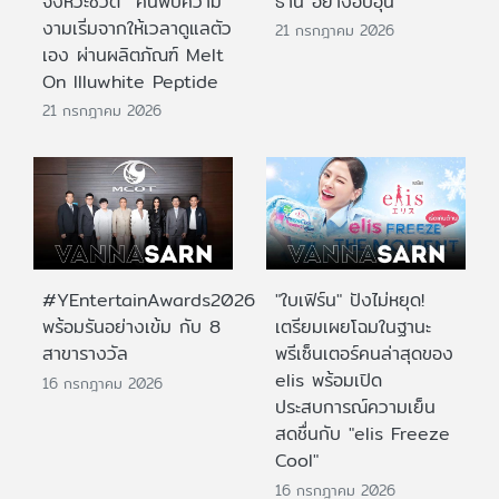
จังหวะชีวิต ค้นพบความ
ธานี อย่างอบอุ่น
งามเริ่มจากให้เวลาดูแลตัว
21 กรกฎาคม 2026
เอง ผ่านผลิตภัณฑ์ Melt
On Illuwhite Peptide
21 กรกฎาคม 2026
#YEntertainAwards2026
"ใบเฟิร์น" ปังไม่หยุด!
พร้อมรันอย่างเข้ม กับ 8
เตรียมเผยโฉมในฐานะ
สาขารางวัล
พรีเซ็นเตอร์คนล่าสุดของ
elis พร้อมเปิด
16 กรกฎาคม 2026
ประสบการณ์ความเย็น
สดชื่นกับ "elis Freeze
Cool"
16 กรกฎาคม 2026