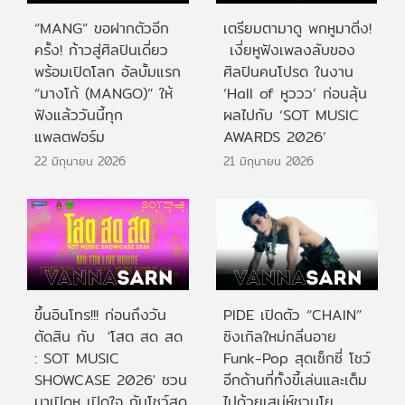
“MANG” ขอฝากตัวอีก
เตรียมตามาดู พกหูมาติ่ง!
ครั้ง! ก้าวสู่ศิลปินเดี่ยว
เงี่ยหูฟังเพลงลับของ
พร้อมเปิดโลก อัลบั้มแรก
ศิลปินคนโปรด ในงาน
“มางโก้ (MANGO)” ให้
‘Hall of หูววว’ ก่อนลุ้น
ฟังแล้ววันนี้ทุก
ผลไปกับ ‘SOT MUSIC
แพลตฟอร์ม
AWARDS 2026’
22 มิถุนายน 2026
21 มิถุนายน 2026
ขึ้นอินโทร!!! ก่อนถึงวัน
PIDE เปิดตัว “CHAIN”
ตัดสิน กับ 'โสต สด สด
ซิงเกิลใหม่กลิ่นอาย
: SOT MUSIC
Funk-Pop สุดเซ็กซี่ โชว์
SHOWCASE 2026' ชวน
อีกด้านที่ทั้งขี้เล่นและเต็ม
มาเปิดหู เปิดใจ กับโชว์สด
ไปด้วยเสน่ห์ชวนโย