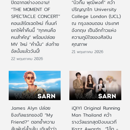
ปิดฉากอย่างงดงาม!
“บิวกิ้น พุฒิพงศ์” คว้า
“THE MOMENT OF
ปริญญาโท University
SPECTACLE CONCERT”
College London (UCL)
คอนเสิร์ตเฉดใหม่ ที่นนท์
ณ กรุงลอนดอน ประเทศ
ยกให้ค่ำคืนนี้ “ทุกคนคือ
อังกฤษ เป็นอีกก้าวแห่ง
คนสำคัญ” พร้อมปล่อย
ความภูมิใจของศิลปิน
MV ใหม่ “คำนั้น” ส่งท้าย
คุณภาพ
อัลบั้มแล้ววันนี้!
21 พฤษภาคม 2026
22 พฤษภาคม 2026
James Alyn ปล่อย
iQIYI Original Running
ซิงเกิลแรกของปี “My
Man Thailand คว้า
Friend?” ตอกย้ำความ
รางวัลแรกสุดปังบนเวที
สัมพันธ์ล้ำเส้น เกินคำว่า
Kazz Awards “โอ๊ต -