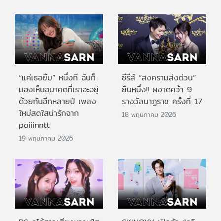
“แค่เธอยิ้ม” หนึ่งที ฉันก็
ซีรีส์ “สงครามส่งด่วน”
มองเห็นอนาคตที่เราจะอยู่
ยืนหนึ่ง!! ผงาดคว้า 9
ด้วยกันอีกหลายปี เพลง
รางวัลนาฏราช ครั้งที่ 17
ใหม่สดใสน่ารักจาก
18 พฤษภาคม 2026
paiiinntt
19 พฤษภาคม 2026