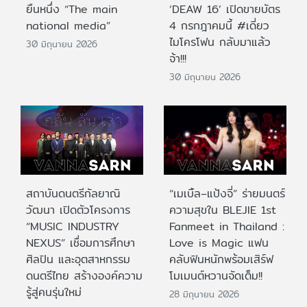
ยืนหนึ่ง “The main
‘DEAW 16’ เปิดขายบัตร
national media”
4 กรกฎาคมนี้ #เดี่ยว
ไมโครโฟน กลับมาแล้ว
30 มิถุนายน 2026
จ้า!!!
30 มิถุนายน 2026
สถาบันดนตรีกัลยาณิ
“เมเบิ้ล–แป้งจี่” ร่ายมนตร์
วัฒนา เปิดตัวโครงการ
ความสุขใน BLEJIE 1st
“MUSIC INDUSTRY
Fanmeet in Thailand :
NEXUS” เชื่อมการศึกษา
Love is Magic แฟน
ศิลปิน และอุตสาหกรรม
คลับฟินหนักพร้อมเสิร์ฟ
ดนตรีไทย สร้างองค์ความ
โมเมนต์หวานจัดเต็ม!!
รู้สู่คนรุ่นใหม่
28 มิถุนายน 2026