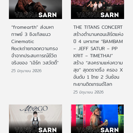
“fromearth” ส่งมหา
THE TITANS CONCERT
กาพย์ 3 ซิงเกิลแนว
สร้างตำนานคอนเสิร์ตแห่ง
Cinematic
ปี 4 มหาเทพ “BAMBAM
Rockถ่ายทอดความทรง
– JEFF SATUR – PP
จำจากประสบการณ์ชีวิต
KRIT – TIMETHAI”
จริงของ "เอิร์ท วสวัตติ์"
สร้าง “สงครามแห่งความ
สุข” สุดตราตรึง ครอง X
25 มิถุนายน 2026
อันดับ 1 ไทย 2 วันซ้อน
ทะยานติดเทรนด์โลก
25 มิถุนายน 2026