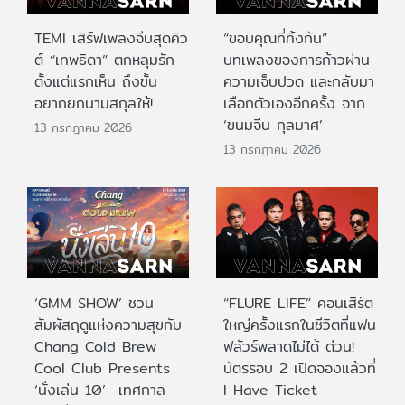
TEMI เสิร์ฟเพลงจีบสุดคิว
“ขอบคุณที่ทิ้งกัน”
ต์ “เทพธิดา” ตกหลุมรัก
บทเพลงของการก้าวผ่าน
ตั้งแต่แรกเห็น ถึงขั้น
ความเจ็บปวด และกลับมา
อยากยกนามสกุลให้!
เลือกตัวเองอีกครั้ง จาก
‘ขนมจีน กุลมาศ’
13 กรกฎาคม 2026
13 กรกฎาคม 2026
‘GMM SHOW’ ชวน
“FLURE LIFE” คอนเสิร์ต
สัมผัสฤดูแห่งความสุขกับ
ใหญ่ครั้งแรกในชีวิตที่แฟน
Chang Cold Brew
ฟลัวร์พลาดไม่ได้ ด่วน!
Cool Club Presents
บัตรรอบ 2 เปิดจองแล้วที่
‘นั่งเล่น 10’ เทศกาล
I Have Ticket