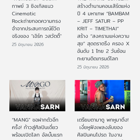
กาพย์ 3 ซิงเกิลแนว
สร้างตำนานคอนเสิร์ตแห่ง
Cinematic
ปี 4 มหาเทพ “BAMBAM
Rockถ่ายทอดความทรง
– JEFF SATUR – PP
จำจากประสบการณ์ชีวิต
KRIT – TIMETHAI”
จริงของ "เอิร์ท วสวัตติ์"
สร้าง “สงครามแห่งความ
สุข” สุดตราตรึง ครอง X
25 มิถุนายน 2026
อันดับ 1 ไทย 2 วันซ้อน
ทะยานติดเทรนด์โลก
25 มิถุนายน 2026
“MANG” ขอฝากตัวอีก
เตรียมตามาดู พกหูมาติ่ง!
ครั้ง! ก้าวสู่ศิลปินเดี่ยว
เงี่ยหูฟังเพลงลับของ
พร้อมเปิดโลก อัลบั้มแรก
ศิลปินคนโปรด ในงาน