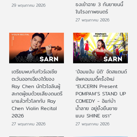
ธงเข้าฉาย 3 กันยายนนี้
29 พฤษภาคม 2026
ในโรงภาพยนตร์
27 พฤษภาคม 2026
เตรียมพบกับทัวร์เอเชีย
‘ป๋อมแป๋ม นิติ’ จัดสแตนด์
ตะวันออกเฉียงใต้ของ
อัพคอมเมดี้ครั้งใหม่
Ray Chen นักไวโอลินผู้
“EUCERIN Present
สะกดผู้ชมด้วยเสียงดนตรี
POMPAM’S STAND UP
มาแล้วทั่วโลกกับ Ray
COMEDY - อิแก่บ้า
Chen Violin Recital
น้ำลาย อยู่ยั้งยืนยาย
2026
แบบ SHINE ชรา”
27 พฤษภาคม 2026
27 พฤษภาคม 2026