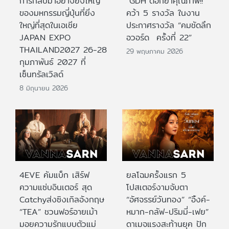
การกลับมาอย่างยิ่งใหญ่
“GDH”ตอกย้ำคุณภาพ!!
ของมหกรรมญี่ปุ่นที่ยิ่ง
คว้า 5 รางวัล ในงาน
ใหญ่ที่สุดในเอเชีย
ประกาศรางวัล “คมชัดลึก
JAPAN EXPO
อวอร์ด ครั้งที่ 22”
THAILAND2027 26-28
29 พฤษภาคม 2026
กุมภาพันธ์ 2027 ที่
เซ็นทรัลเวิลด์
8 มิถุนายน 2026
4EVE คัมแบ็ก เสิร์ฟ
ยลโฉมครั้งแรก 5
ความแซ่บอินเตอร์ สุด
โปสเตอร์งามจับตา
Catchyส่งซิงเกิลอังกฤษ
“อัศจรรย์วันทอง” “อิ้งค์-
“TEA” ชวนฟอร์อายเม้า
หมาก-กลัฟ-ปริมมี่-เฟย”
มอยความรักแบบตัวแม่
ดาเมจแรงสะท้านยุค ปัก