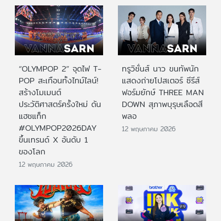
“OLYMPOP 2” จุดไฟ T-
ทรูวิชั่นส์ นาว ขนทัพนัก
POP สะเทือนทั้งไทม์ไลน์!
แสดงถ่ายโปสเตอร์ ซีรีส์
สร้างโมเมนต์
ฟอร์มยักษ์ THREE MAN
ประวัติศาสตร์ครั้งใหม่ ดัน
DOWN สุภาพบุรุษเลือดสี
แฮชแท็ก
พลอ
#OLYMPOP2026DAY
12 พฤษภาคม 2026
ขึ้นเทรนด์ X อันดับ 1
ของโลก
12 พฤษภาคม 2026