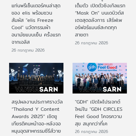
แท่นพรีเซ็นเตอร์คนล่าสุด
เต็มตัว เปิดตัวซิงเกิลแรก
ของ elis พร้อมชวน
“Mask On” บนเดบิวต์ส
สัมผัส "elis Freeze
เตจสุดอลังการ เสิร์ฟเพ
Cool" นวัตกรรมผ้า
อร์ฟอร์แมนซ์สะกดทุก
อนามัยแบบเย็น ครั้งแรก
สายตา
จากเอลิส
26 กรกฎาคม 2026
26 กรกฎาคม 2026
สรุปผลงานประกาศรางวัล
"GDH" เปิดโผโปรเจกต์
“Thailand Y Content
ใหม่ใน "GDH CIRCLES
Awards 2025” เชิดชู
Feel Good โคจรความ
เกียรติคนหน้าจอ-หลังจอ
สุข สนุกกว่าที่เค
หนุนอุตสาหกรรมซีรีส์วาย
26 กรกฎาคม 2026