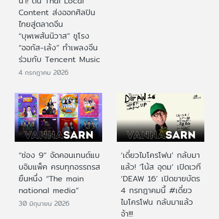
นำ! ดัน Thai Local
Content ส่งออกศิลปิน
ไทยสู่ตลาดจีน
“บุพเพสันนิวาส” ชูโรง
“ออกัส-เล้ง” ทำเพลงจีน
ร่วมกับ Tencent Music
4 กรกฎาคม 2026
“ช่อง 9” จัดคอนเทนต์แบ
‘เดี่ยวไมโครโฟน’ กลับมา
บอิมแพ็ค ครบทุกอรรถรส
แล้ว! ‘โน้ส อุดม’ เปิดเวที
ยืนหนึ่ง “The main
‘DEAW 16’ เปิดขายบัตร
national media”
4 กรกฎาคมนี้ #เดี่ยว
ไมโครโฟน กลับมาแล้ว
30 มิถุนายน 2026
จ้า!!!