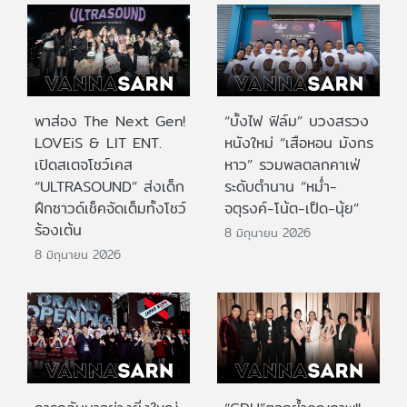
พาส่อง The Next Gen!
“บั้งไฟ ฟิล์ม” บวงสรวง
LOVEiS & LIT ENT.
หนังใหม่ “เสือหอน มังกร
เปิดสเตจโชว์เคส
หาว” รวมพลตลกคาเฟ่
“ULTRASOUND” ส่งเด็ก
ระดับตำนาน “หม่ำ-
ฝึกซาวด์เช็คจัดเต็มทั้งโชว์
จตุรงค์-โน้ต-เป็ด-นุ้ย”
ร้องเต้น
8 มิถุนายน 2026
8 มิถุนายน 2026