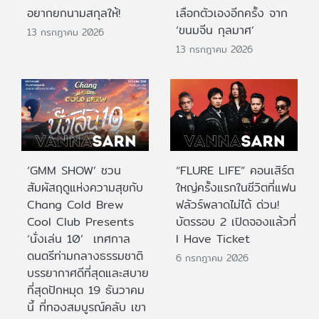
อยากยกนามสกุลให้!
เลือกตัวเองอีกครั้ง จาก
‘ขนมจีน กุลมาศ’
13 กรกฎาคม 2026
13 กรกฎาคม 2026
‘GMM SHOW’ ชวน
“FLURE LIFE” คอนเสิร์ต
สัมผัสฤดูแห่งความสุขกับ
ใหญ่ครั้งแรกในชีวิตที่แฟน
Chang Cold Brew
ฟลัวร์พลาดไม่ได้ ด่วน!
Cool Club Presents
บัตรรอบ 2 เปิดจองแล้วที่
‘นั่งเล่น 10’ เทศกาล
I Have Ticket
ดนตรีท่ามกลางธรรมชาติ
6 กรกฎาคม 2026
บรรยากาศดีที่สุดและสบาย
ที่สุดปักหมุด 19 ธันวาคม
นี้ ที่ทองสมบูรณ์คลับ เขา