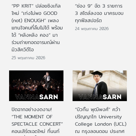
“PP KRIT” ปล่อยซิงเกิล
“ช่อง 9” จัด 3 รายการ
ใหม่ “เก่งไม่พอ GOOD
3 สไตล์ลงจอ มาครบจบ
(not) ENOUGH” เพลง
ทุกฟีลสปอร์ต
แทนใจคนที่ลืมไม่ได้ พร้อม
24 พฤษภาคม 2026
ได้ “หลิงหลิง คอง” มา
ร่วมถ่ายทอดอารมณ์ผ่าน
มิวสิควิดีโอ
25 พฤษภาคม 2026
ปิดฉากอย่างงดงาม!
“บิวกิ้น พุฒิพงศ์” คว้า
“THE MOMENT OF
ปริญญาโท University
SPECTACLE CONCERT”
College London (UCL)
คอนเสิร์ตเฉดใหม่ ที่นนท์
ณ กรุงลอนดอน ประเทศ