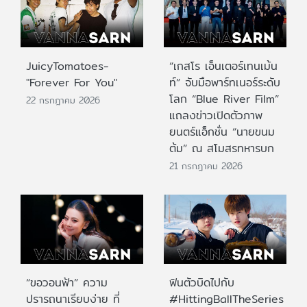
JuicyTomatoes-
“เกสโร เอ็นเตอร์เทนเม้น
"Forever For You"
ท์” จับมือพาร์ทเนอร์ระดับ
โลก “Blue River Film”
22 กรกฎาคม 2026
แถลงข่าวเปิดตัวภาพ
ยนตร์แอ็กชั่น “นายขนม
ต้ม” ณ สโมสรทหารบก
21 กรกฎาคม 2026
“ขอวอนฟ้า” ความ
ฟินตัวบิดไปกับ
ปรารถนาเรียบง่าย ที่
#HittingBallTheSeries