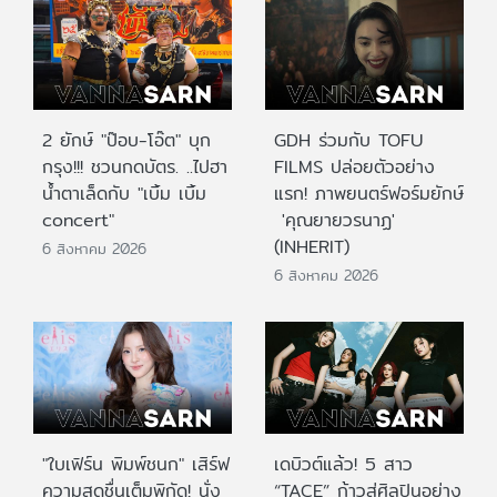
2 ยักษ์ "ป๊อบ-โอ๊ต" บุก
GDH ร่วมกับ TOFU
กรุง!!! ชวนกดบัตร. ..ไปฮา
FILMS ปล่อยตัวอย่าง
น้ำตาเล็ดกับ "เบิ้ม เบิ้ม
แรก! ภาพยนตร์ฟอร์มยักษ์
concert"
'คุณยายวรนาฏ'
(INHERIT)
6 สิงหาคม 2026
6 สิงหาคม 2026
"ใบเฟิร์น พิมพ์ชนก" เสิร์ฟ
เดบิวต์แล้ว! 5 สาว
ความสดชื่นเต็มพิกัด! นั่ง
“TACE” ก้าวสู่ศิลปินอย่าง