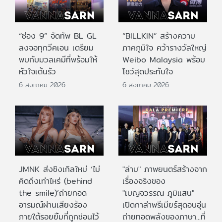
“ช่อง 9” จัดทัพ BL GL
“BILLKIN” สร้างความ
ลงจอทุกวีคเอน เตรียม
ภาคภูมิใจ คว้ารางวัลใหญ่
พบกับมวลเคมีที่พร้อมให้
Weibo Malaysia พร้อม
หัวใจเต้นรัว
โชว์สุดประทับใจ
6 สิงหาคม 2026
6 สิงหาคม 2026
JMNK ส่งซิงเกิลใหม่ ‘ไม่
"ล่าม" ภาพยนตร์สร้างจาก
คิดถึงเท่าไหร่ (behind
เรื่องจริงของ
the smile)’ถ่ายทอด
"เบญจวรรณ ภูมิแสน"
อารมณ์ผ่านเสียงร้อง
เปิดกาล่าพรีเมียร์สุดอบอุ่น
ภายใต้รอยยิ้มที่ถูกซ่อนไว้
ถ่ายทอดพลังของภาษา...ที่