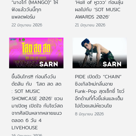
“มางโก้ (MANGO)” ให้
‘Hall of หูววว’ ก่อนลุ้น
ฟังแล้ววันนี้ทุก
ผลไปกับ ‘SOT MUSIC
แพลตฟอร์ม
AWARDS 2026’
22 มิถุนายน 2026
21 มิถุนายน 2026
ขึ้นอินโทร!!! ก่อนถึงวัน
PIDE เปิดตัว “CHAIN”
ตัดสิน กับ 'โสต สด สด
ซิงเกิลใหม่กลิ่นอาย
: SOT MUSIC
Funk-Pop สุดเซ็กซี่ โชว์
SHOWCASE 2026' ชวน
อีกด้านที่ทั้งขี้เล่นและเต็ม
มาเปิดหู เปิดใจ กับโชว์สด
ไปด้วยเสน่ห์ชวนโย
จากศิลปินหลากหลายแนว
8 มิถุนายน 2026
ตลอด 6 วัน 4
LIVEHOUSE
16 มิถุนายน 2026