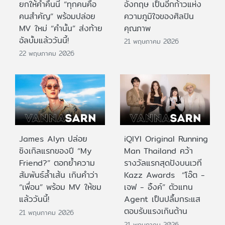
ยกให้ค่ำคืนนี้ “ทุกคนคือ
อังกฤษ เป็นอีกก้าวแห่ง
คนสำคัญ” พร้อมปล่อย
ความภูมิใจของศิลปิน
MV ใหม่ “คำนั้น” ส่งท้าย
คุณภาพ
อัลบั้มแล้ววันนี้!
21 พฤษภาคม 2026
22 พฤษภาคม 2026
James Alyn ปล่อย
iQIYI Original Running
ซิงเกิลแรกของปี “My
Man Thailand คว้า
Friend?” ตอกย้ำความ
รางวัลแรกสุดปังบนเวที
สัมพันธ์ล้ำเส้น เกินคำว่า
Kazz Awards “โอ๊ต -
“เพื่อน” พร้อม MV ให้ชม
เจฟ - อิ้งค์” ตัวแทน
แล้ววันนี้!
Agent เป็นปลื้มกระแส
ตอบรับแรงเกินต้าน
21 พฤษภาคม 2026
21 พฤษภาคม 2026