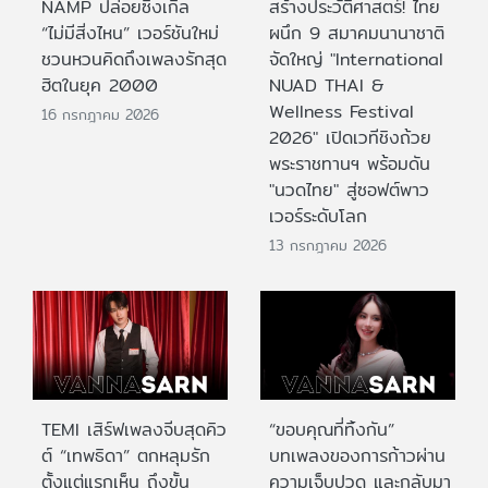
NAMP ปล่อยซิงเกิล
สร้างประวัติศาสตร์! ไทย
“ไม่มีสิ่งไหน” เวอร์ชันใหม่
ผนึก 9 สมาคมนานาชาติ
ชวนหวนคิดถึงเพลงรักสุด
จัดใหญ่ "International
ฮิตในยุค 2000
NUAD THAI &
Wellness Festival
16 กรกฎาคม 2026
2026" เปิดเวทีชิงถ้วย
พระราชทานฯ พร้อมดัน
"นวดไทย" สู่ซอฟต์พาว
เวอร์ระดับโลก
13 กรกฎาคม 2026
TEMI เสิร์ฟเพลงจีบสุดคิว
“ขอบคุณที่ทิ้งกัน”
ต์ “เทพธิดา” ตกหลุมรัก
บทเพลงของการก้าวผ่าน
ตั้งแต่แรกเห็น ถึงขั้น
ความเจ็บปวด และกลับมา