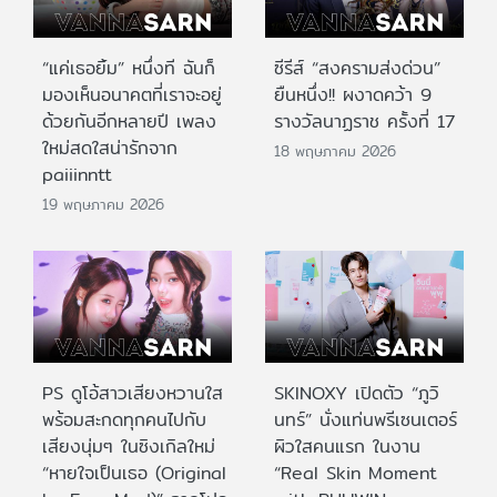
“แค่เธอยิ้ม” หนึ่งที ฉันก็
ซีรีส์ “สงครามส่งด่วน”
มองเห็นอนาคตที่เราจะอยู่
ยืนหนึ่ง!! ผงาดคว้า 9
ด้วยกันอีกหลายปี เพลง
รางวัลนาฏราช ครั้งที่ 17
ใหม่สดใสน่ารักจาก
18 พฤษภาคม 2026
paiiinntt
19 พฤษภาคม 2026
PS ดูโอ้สาวเสียงหวานใส
SKINOXY เปิดตัว “ภูวิ
พร้อมสะกดทุกคนไปกับ
นทร์” นั่งแท่นพรีเซนเตอร์
เสียงนุ่มๆ ในซิงเกิลใหม่
ผิวใสคนแรก ในงาน
“หายใจเป็นเธอ (Original
“Real Skin Moment