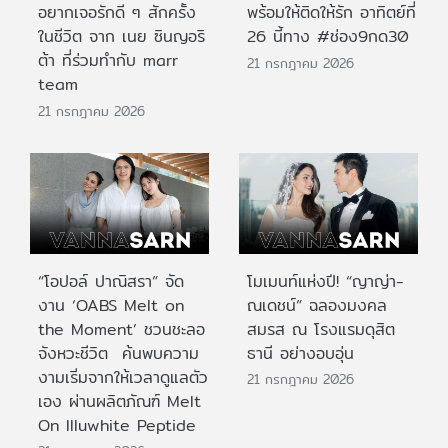
อยากเจอรักดี ๆ สักครั้ง
พร้อมให้ติดให้รัก อาทิตย์ที่
ในชีวิต จาก เนย ซินญอริ
26 นี้ทาง #ช่อง9กด30
ต้า ที่ร่วมทำกับ marr
21 กรกฎาคม 2026
team
21 กรกฎาคม 2026
“โอปอล์ ปาณิสรา” จัด
โมเมนท์แห่งปี! “ญาญ่า-
งาน ‘OABS Melt on
ณเดชน์” ฉลองมงคล
the Moment’ ชวนชะลอ
สมรส ณ โรงแรมดุสิต
จังหวะชีวิต ค้นพบความ
ธานี อย่างอบอุ่น
งามเริ่มจากให้เวลาดูแลตัว
21 กรกฎาคม 2026
เอง ผ่านผลิตภัณฑ์ Melt
On Illuwhite Peptide