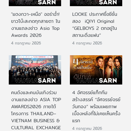
"แตงกวา-เหนือ" ออร่าฉ่ำ!
LOOKE ประกาศชื่อซีซั่น
ขาวโบ๊ะสะกดทุกสายตา ใน
สอง iQIYI Original
งานแถลงข่าว Asia Top
“GELBOYS 2 ตกอยู่ใน
Awards 2026
สถานะติ่งแฟน”
4 กรกฎาคม 2026
4 กรกฎาคม 2026
คนดังและคนบันเทิงร่วม
4 อัศจรรย์แท็กทีม
งานแถลงข่าว ASIA TOP
สร้างสรรค์ “อัศจรรย์จรย์
AWARDS2026 ภายใต้
วันทอง” พร้อมเผยภาพ
โครงการ THAILAND–
เบื้องหลังที่ไม่เคยเห็นครั้ง
VIETNAM BUSINESS &
แรก
CULTURAL EXCHANGE
4 กรกฎาคม 2026