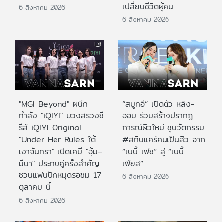
เปลี่ยนชีวิตผู้คน
6 สิงหาคม 2026
6 สิงหาคม 2026
"MGI Beyond" ผนึก
“สมูทอี” เปิดตัว หลิง-
กำลัง "iQIYI" บวงสรวงซี
ออม ร่วมสร้างปรากฎ
รีส์ iQIYI Original
การณ์ผิวใหม่ ชูนวัตกรรม
"Under Her Rules ใต้
#สกินแคร์คนเป็นสิว จาก
เงาจันทรา" เปิดเคมี "อุ้ม–
“เบบี้ เฟซ” สู่ “เบบี้
มีนา" ประกบคู่ครั้งสำคัญ
เฟียส”
ชวนแฟนปักหมุดรอชม 17
6 สิงหาคม 2026
ตุลาคม นี้
6 สิงหาคม 2026