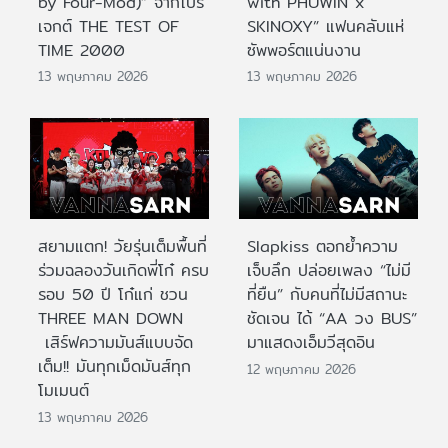
by Four-Mod)” จากโปร
with PHUWIN x
เจกต์ THE TEST OF
SKINOXY” แฟนคลับแห่
TIME 2000
ซัพพอร์ตแน่นงาน
13 พฤษภาคม 2026
13 พฤษภาคม 2026
สยามแตก! วัยรุ่นเต็มพื้นที่
Slapkiss ตอกย้ำความ
ร่วมฉลองวันเกิดพี่โก๋ ครบ
เจ็บลึก ปล่อยเพลง “ไม่มี
รอบ 50 ปี โก๋แก่ ชวน
ที่ยืน” กับคนที่ไม่มีสถานะ
THREE MAN DOWN
ชัดเจน ได้ “AA วง BUS”
เสิร์ฟความมันส์แบบจัด
มาแสดงเอ็มวีสุดอิน
เต็ม!! มันทุกเม็ดมันส์ทุก
12 พฤษภาคม 2026
โมเมนต์
13 พฤษภาคม 2026