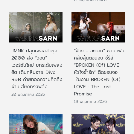
JMNK ปลุกเพลงฮิตยุค
“ฝ้าย - อะตอม” ชวนแฟน
2000 ส่ง “วอน”
คลับลุ้นตอนจบ ซีรีส์
เวอร์ชันใหม่ ยกระดับเพลง
“BROKEN (Of) LOVE
ฮิต เติมกลิ่นอาย Diva
หัวใจช้ำรัก” ติดขอบจอ
R&B ถ่ายทอดความคิดถึง
ในงาน BROKEN (Of)
ผ่านเสียงทรงพลัง
LOVE : The Last
Promise
20 พฤษภาคม 2026
19 พฤษภาคม 2026