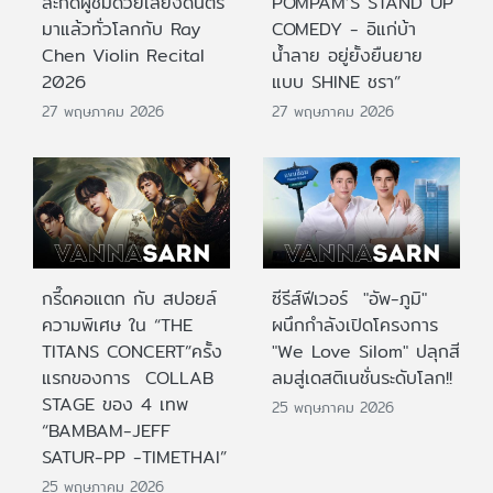
สะกดผู้ชมด้วยเสียงดนตรี
POMPAM’S STAND UP
มาแล้วทั่วโลกกับ Ray
COMEDY - อิแก่บ้า
Chen Violin Recital
น้ำลาย อยู่ยั้งยืนยาย
2026
แบบ SHINE ชรา”
27 พฤษภาคม 2026
27 พฤษภาคม 2026
กรี๊ดคอแตก กับ สปอยล์
ซีรีส์ฟีเวอร์ "อัพ-ภูมิ"
ความพิเศษ ใน “THE
ผนึกกำลังเปิดโครงการ
TITANS CONCERT”ครั้ง
"We Love Silom" ปลุกสี
แรกของการ COLLAB
ลมสู่เดสติเนชั่นระดับโลก!!
STAGE ของ 4 เทพ
25 พฤษภาคม 2026
“BAMBAM-JEFF
SATUR-PP -TIMETHAI”
25 พฤษภาคม 2026