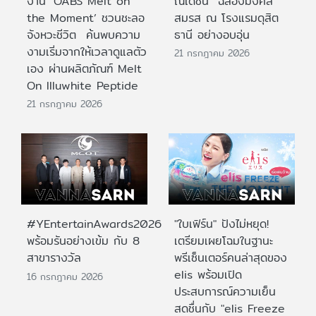
งาน ‘OABS Melt on
ณเดชน์” ฉลองมงคล
the Moment’ ชวนชะลอ
สมรส ณ โรงแรมดุสิต
จังหวะชีวิต ค้นพบความ
ธานี อย่างอบอุ่น
งามเริ่มจากให้เวลาดูแลตัว
21 กรกฎาคม 2026
เอง ผ่านผลิตภัณฑ์ Melt
On Illuwhite Peptide
21 กรกฎาคม 2026
#YEntertainAwards2026
"ใบเฟิร์น" ปังไม่หยุด!
พร้อมรันอย่างเข้ม กับ 8
เตรียมเผยโฉมในฐานะ
สาขารางวัล
พรีเซ็นเตอร์คนล่าสุดของ
elis พร้อมเปิด
16 กรกฎาคม 2026
ประสบการณ์ความเย็น
สดชื่นกับ "elis Freeze