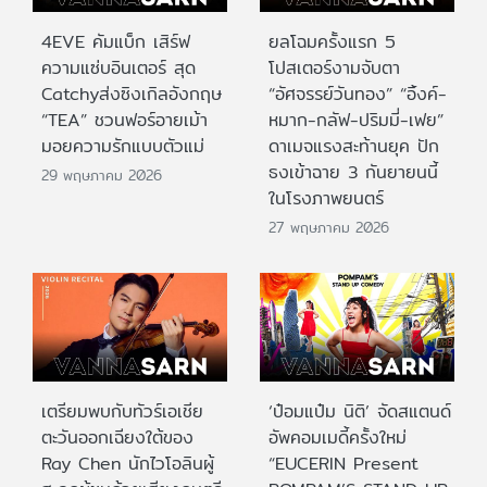
4EVE คัมแบ็ก เสิร์ฟ
ยลโฉมครั้งแรก 5
ความแซ่บอินเตอร์ สุด
โปสเตอร์งามจับตา
Catchyส่งซิงเกิลอังกฤษ
“อัศจรรย์วันทอง” “อิ้งค์-
“TEA” ชวนฟอร์อายเม้า
หมาก-กลัฟ-ปริมมี่-เฟย”
มอยความรักแบบตัวแม่
ดาเมจแรงสะท้านยุค ปัก
ธงเข้าฉาย 3 กันยายนนี้
29 พฤษภาคม 2026
ในโรงภาพยนตร์
27 พฤษภาคม 2026
เตรียมพบกับทัวร์เอเชีย
‘ป๋อมแป๋ม นิติ’ จัดสแตนด์
ตะวันออกเฉียงใต้ของ
อัพคอมเมดี้ครั้งใหม่
Ray Chen นักไวโอลินผู้
“EUCERIN Present