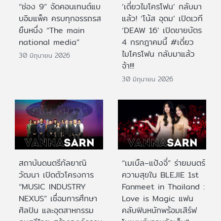
“ช่อง 9” จัดคอนเทนต์แบ
‘เดี่ยวไมโครโฟน’ กลับมา
บอิมแพ็ค ครบทุกอรรถรส
แล้ว! ‘โน้ส อุดม’ เปิดเวที
ยืนหนึ่ง “The main
‘DEAW 16’ เปิดขายบัตร
national media”
4 กรกฎาคมนี้ #เดี่ยว
ไมโครโฟน กลับมาแล้ว
30 มิถุนายน 2026
จ้า!!!
30 มิถุนายน 2026
สถาบันดนตรีกัลยาณิ
“เมเบิ้ล–แป้งจี่” ร่ายมนตร์
วัฒนา เปิดตัวโครงการ
ความสุขใน BLEJIE 1st
“MUSIC INDUSTRY
Fanmeet in Thailand :
NEXUS” เชื่อมการศึกษา
Love is Magic แฟน
ศิลปิน และอุตสาหกรรม
คลับฟินหนักพร้อมเสิร์ฟ