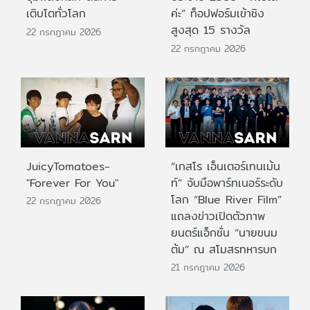
เติบโตทั่วโลก
ค่ะ” ท็อปฟอร์มเข้าชิง
สูงสุด 15 รางวัล
22 กรกฎาคม 2026
22 กรกฎาคม 2026
JuicyTomatoes-
“เกสโร เอ็นเตอร์เทนเม้น
"Forever For You"
ท์” จับมือพาร์ทเนอร์ระดับ
โลก “Blue River Film”
22 กรกฎาคม 2026
แถลงข่าวเปิดตัวภาพ
ยนตร์แอ็กชั่น “นายขนม
ต้ม” ณ สโมสรทหารบก
21 กรกฎาคม 2026