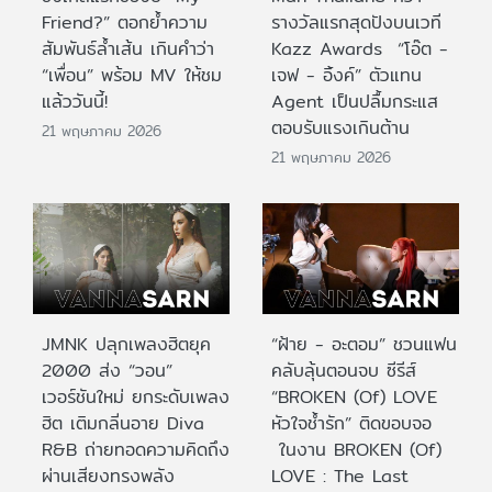
Friend?” ตอกย้ำความ
รางวัลแรกสุดปังบนเวที
สัมพันธ์ล้ำเส้น เกินคำว่า
Kazz Awards “โอ๊ต -
“เพื่อน” พร้อม MV ให้ชม
เจฟ - อิ้งค์” ตัวแทน
แล้ววันนี้!
Agent เป็นปลื้มกระแส
ตอบรับแรงเกินต้าน
21 พฤษภาคม 2026
21 พฤษภาคม 2026
JMNK ปลุกเพลงฮิตยุค
“ฝ้าย - อะตอม” ชวนแฟน
2000 ส่ง “วอน”
คลับลุ้นตอนจบ ซีรีส์
เวอร์ชันใหม่ ยกระดับเพลง
“BROKEN (Of) LOVE
ฮิต เติมกลิ่นอาย Diva
หัวใจช้ำรัก” ติดขอบจอ
R&B ถ่ายทอดความคิดถึง
ในงาน BROKEN (Of)
ผ่านเสียงทรงพลัง
LOVE : The Last