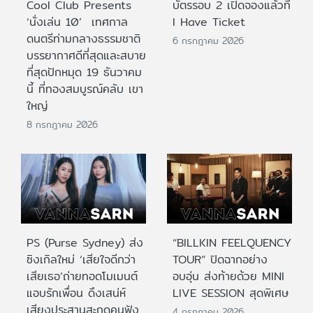
Cool Club Presents
บัตรรอบ 2 เปิดจองแล้วที่
‘นั่งเล่น 10’ เทศกาล
I Have Ticket
ดนตรีท่ามกลางธรรมชาติ
6 กรกฎาคม 2026
บรรยากาศดีที่สุดและสบาย
ที่สุดปักหมุด 19 ธันวาคม
นี้ ที่ทองสมบูรณ์คลับ เขา
ใหญ่
8 กรกฎาคม 2026
PS (Purse Sydney) ส่ง
“BILLKIN FEELQUENCY
ซิงเกิลใหม่ ‘เสียใจดีกว่า
TOUR” ปิดฉากอย่าง
เสียเธอ’ถ่ายทอดโมเมนต์
อบอุ่น ส่งท้ายด้วย MINI
แอบรักเพื่อน ดึงเสน่ห์
LIVE SESSION สุดพิเศษ
เสียงประสานสะกดคนฟัง
4 กรกฎาคม 2026