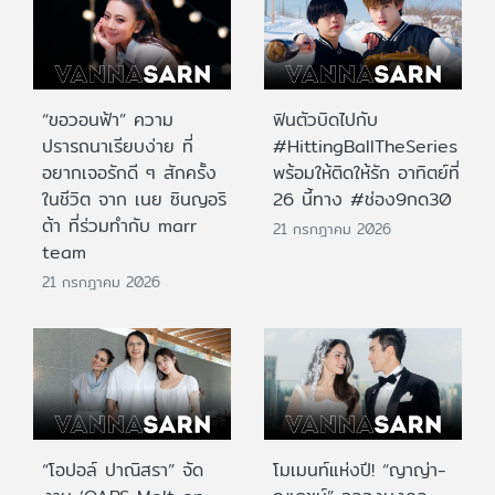
“ขอวอนฟ้า” ความ
ฟินตัวบิดไปกับ
ปรารถนาเรียบง่าย ที่
#HittingBallTheSeries
อยากเจอรักดี ๆ สักครั้ง
พร้อมให้ติดให้รัก อาทิตย์ที่
ในชีวิต จาก เนย ซินญอริ
26 นี้ทาง #ช่อง9กด30
ต้า ที่ร่วมทำกับ marr
21 กรกฎาคม 2026
team
21 กรกฎาคม 2026
“โอปอล์ ปาณิสรา” จัด
โมเมนท์แห่งปี! “ญาญ่า-