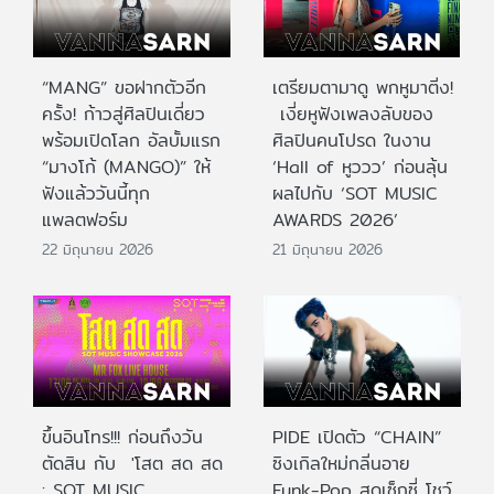
“MANG” ขอฝากตัวอีก
เตรียมตามาดู พกหูมาติ่ง!
ครั้ง! ก้าวสู่ศิลปินเดี่ยว
เงี่ยหูฟังเพลงลับของ
พร้อมเปิดโลก อัลบั้มแรก
ศิลปินคนโปรด ในงาน
“มางโก้ (MANGO)” ให้
‘Hall of หูววว’ ก่อนลุ้น
ฟังแล้ววันนี้ทุก
ผลไปกับ ‘SOT MUSIC
แพลตฟอร์ม
AWARDS 2026’
22 มิถุนายน 2026
21 มิถุนายน 2026
ขึ้นอินโทร!!! ก่อนถึงวัน
PIDE เปิดตัว “CHAIN”
ตัดสิน กับ 'โสต สด สด
ซิงเกิลใหม่กลิ่นอาย
: SOT MUSIC
Funk-Pop สุดเซ็กซี่ โชว์