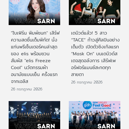
"ใบเฟิร์น พิมพ์ชนก" เสิร์ฟ
เดบิวต์แล้ว! 5 สาว
ความสดชื่นเต็มพิกัด! นั่ง
“TACE” ก้าวสู่ศิลปินอย่าง
แท่นพรีเซ็นเตอร์คนล่าสุด
เต็มตัว เปิดตัวซิงเกิลแรก
ของ elis พร้อมชวน
“Mask On” บนเดบิวต์ส
สัมผัส "elis Freeze
เตจสุดอลังการ เสิร์ฟเพ
Cool" นวัตกรรมผ้า
อร์ฟอร์แมนซ์สะกดทุก
อนามัยแบบเย็น ครั้งแรก
สายตา
จากเอลิส
26 กรกฎาคม 2026
26 กรกฎาคม 2026