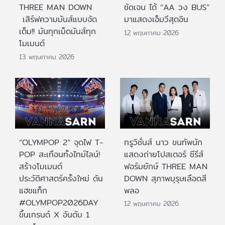
THREE MAN DOWN
ชัดเจน ได้ “AA วง BUS”
เสิร์ฟความมันส์แบบจัด
มาแสดงเอ็มวีสุดอิน
เต็ม!! มันทุกเม็ดมันส์ทุก
12 พฤษภาคม 2026
โมเมนต์
13 พฤษภาคม 2026
“OLYMPOP 2” จุดไฟ T-
ทรูวิชั่นส์ นาว ขนทัพนัก
POP สะเทือนทั้งไทม์ไลน์!
แสดงถ่ายโปสเตอร์ ซีรีส์
สร้างโมเมนต์
ฟอร์มยักษ์ THREE MAN
ประวัติศาสตร์ครั้งใหม่ ดัน
DOWN สุภาพบุรุษเลือดสี
แฮชแท็ก
พลอ
#OLYMPOP2026DAY
12 พฤษภาคม 2026
ขึ้นเทรนด์ X อันดับ 1