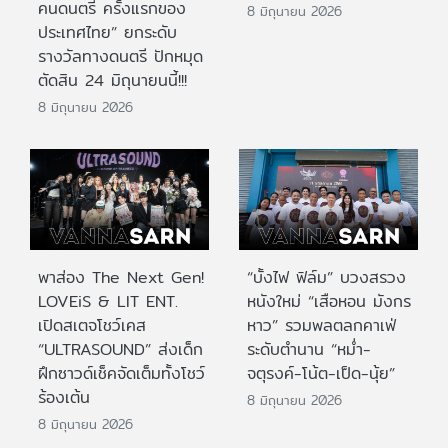
คนดนตรี ครั้งแรกของ
8 มิถุนายน 2026
ประเทศไทย” ยกระดับ
รางวัลทางดนตรี ปักหมุด
ตัดสิน 24 มิถุนายนนี้!!!
8 มิถุนายน 2026
พาส่อง The Next Gen!
“บั้งไฟ ฟิล์ม” บวงสรวง
LOVEiS & LIT ENT.
หนังใหม่ “เสือหอน มังกร
เปิดสเตจโชว์เคส
หาว” รวมพลตลกคาเฟ่
“ULTRASOUND” ส่งเด็ก
ระดับตำนาน “หม่ำ-
ฝึกซาวด์เช็คจัดเต็มทั้งโชว์
จตุรงค์-โน้ต-เป็ด-นุ้ย”
ร้องเต้น
8 มิถุนายน 2026
8 มิถุนายน 2026