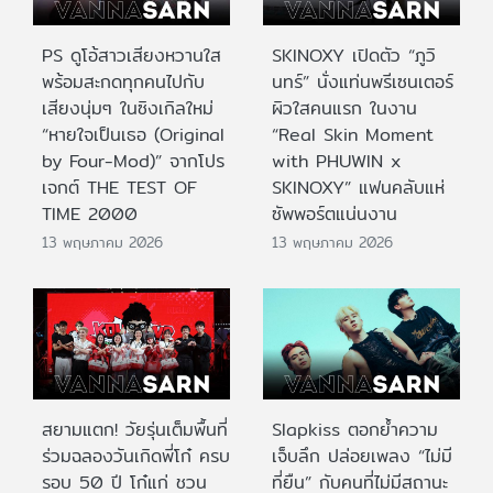
PS ดูโอ้สาวเสียงหวานใส
SKINOXY เปิดตัว “ภูวิ
พร้อมสะกดทุกคนไปกับ
นทร์” นั่งแท่นพรีเซนเตอร์
เสียงนุ่มๆ ในซิงเกิลใหม่
ผิวใสคนแรก ในงาน
“หายใจเป็นเธอ (Original
“Real Skin Moment
by Four-Mod)” จากโปร
with PHUWIN x
เจกต์ THE TEST OF
SKINOXY” แฟนคลับแห่
TIME 2000
ซัพพอร์ตแน่นงาน
13 พฤษภาคม 2026
13 พฤษภาคม 2026
สยามแตก! วัยรุ่นเต็มพื้นที่
Slapkiss ตอกย้ำความ
ร่วมฉลองวันเกิดพี่โก๋ ครบ
เจ็บลึก ปล่อยเพลง “ไม่มี
รอบ 50 ปี โก๋แก่ ชวน
ที่ยืน” กับคนที่ไม่มีสถานะ