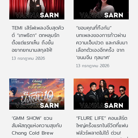
TEMI เสิร์ฟเพลงจีบสุดคิว
“ขอบคุณที่ทิ้งกัน”
ต์ “เทพธิดา” ตกหลุมรัก
บทเพลงของการก้าวผ่าน
ตั้งแต่แรกเห็น ถึงขั้น
ความเจ็บปวด และกลับมา
อยากยกนามสกุลให้!
เลือกตัวเองอีกครั้ง จาก
‘ขนมจีน กุลมาศ’
13 กรกฎาคม 2026
13 กรกฎาคม 2026
‘GMM SHOW’ ชวน
“FLURE LIFE” คอนเสิร์ต
สัมผัสฤดูแห่งความสุขกับ
ใหญ่ครั้งแรกในชีวิตที่แฟน
Chang Cold Brew
ฟลัวร์พลาดไม่ได้ ด่วน!