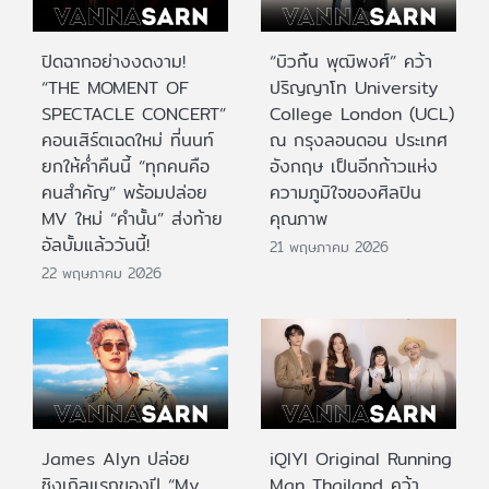
ปิดฉากอย่างงดงาม!
“บิวกิ้น พุฒิพงศ์” คว้า
“THE MOMENT OF
ปริญญาโท University
SPECTACLE CONCERT”
College London (UCL)
คอนเสิร์ตเฉดใหม่ ที่นนท์
ณ กรุงลอนดอน ประเทศ
ยกให้ค่ำคืนนี้ “ทุกคนคือ
อังกฤษ เป็นอีกก้าวแห่ง
คนสำคัญ” พร้อมปล่อย
ความภูมิใจของศิลปิน
MV ใหม่ “คำนั้น” ส่งท้าย
คุณภาพ
อัลบั้มแล้ววันนี้!
21 พฤษภาคม 2026
22 พฤษภาคม 2026
James Alyn ปล่อย
iQIYI Original Running
ซิงเกิลแรกของปี “My
Man Thailand คว้า