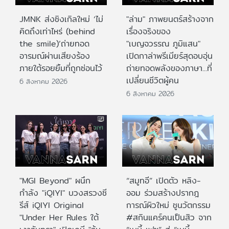
JMNK ส่งซิงเกิลใหม่ ‘ไม่
"ล่าม" ภาพยนตร์สร้างจาก
คิดถึงเท่าไหร่ (behind
เรื่องจริงของ
the smile)’ถ่ายทอด
"เบญจวรรณ ภูมิแสน"
อารมณ์ผ่านเสียงร้อง
เปิดกาล่าพรีเมียร์สุดอบอุ่น
ภายใต้รอยยิ้มที่ถูกซ่อนไว้
ถ่ายทอดพลังของภาษา...ที่
เปลี่ยนชีวิตผู้คน
6 สิงหาคม 2026
6 สิงหาคม 2026
"MGI Beyond" ผนึก
“สมูทอี” เปิดตัว หลิง-
กำลัง "iQIYI" บวงสรวงซี
ออม ร่วมสร้างปรากฎ
รีส์ iQIYI Original
การณ์ผิวใหม่ ชูนวัตกรรม
"Under Her Rules ใต้
#สกินแคร์คนเป็นสิว จาก