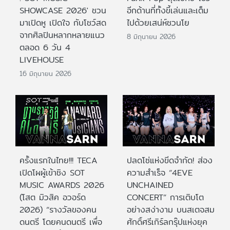
SHOWCASE 2026' ชวน
อีกด้านที่ทั้งขี้เล่นและเต็ม
มาเปิดหู เปิดใจ กับโชว์สด
ไปด้วยเสน่ห์ชวนโย
จากศิลปินหลากหลายแนว
8 มิถุนายน 2026
ตลอด 6 วัน 4
LIVEHOUSE
16 มิถุนายน 2026
ครั้งแรกในไทย!!! TECA
ปลดโซ่แห่งขีดจำกัด! ส่อง
เปิดโผผู้เข้าชิง SOT
ความสำเร็จ “4EVE
MUSIC AWARDS 2026
UNCHAINED
(โสต มิวสิค อวอร์ด
CONCERT” การเติบโต
2026) “รางวัลของคน
อย่างสง่างาม บนสเตจสม
ดนตรี โดยคนดนตรี เพื่อ
ศักดิ์ศรีเกิร์ลกรุ๊ปแห่งยุค