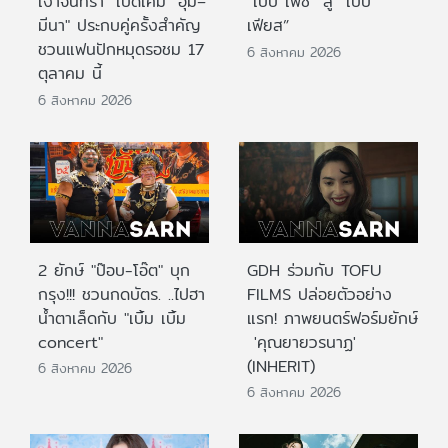
เงาจันทรา" เปิดเคมี "อุ้ม–
“เบบี้ เฟซ” สู่ “เบบี้
มีนา" ประกบคู่ครั้งสำคัญ
เฟียส”
ชวนแฟนปักหมุดรอชม 17
6 สิงหาคม 2026
ตุลาคม นี้
6 สิงหาคม 2026
2 ยักษ์ "ป๊อบ-โอ๊ต" บุก
GDH ร่วมกับ TOFU
กรุง!!! ชวนกดบัตร. ..ไปฮา
FILMS ปล่อยตัวอย่าง
น้ำตาเล็ดกับ "เบิ้ม เบิ้ม
แรก! ภาพยนตร์ฟอร์มยักษ์
concert"
'คุณยายวรนาฏ'
(INHERIT)
6 สิงหาคม 2026
6 สิงหาคม 2026