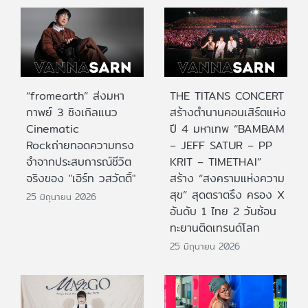
“fromearth” ส่งมหา
THE TITANS CONCERT
กาพย์ 3 ซิงเกิลแนว
สร้างตำนานคอนเสิร์ตแห่ง
Cinematic
ปี 4 มหาเทพ “BAMBAM
Rockถ่ายทอดความทรง
– JEFF SATUR – PP
จำจากประสบการณ์ชีวิต
KRIT – TIMETHAI”
จริงของ "เอิร์ท วสวัตติ์"
สร้าง “สงครามแห่งความ
สุข” สุดตราตรึง ครอง X
25 มิถุนายน 2026
อันดับ 1 ไทย 2 วันซ้อน
ทะยานติดเทรนด์โลก
25 มิถุนายน 2026