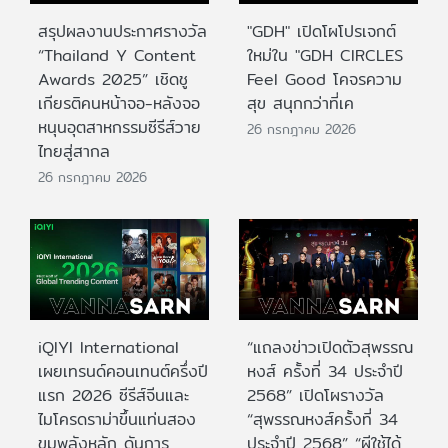
สรุปผลงานประกาศรางวัล
"GDH" เปิดโผโปรเจกต์
“Thailand Y Content
ใหม่ใน "GDH CIRCLES
Awards 2025” เชิดชู
Feel Good โคจรความ
เกียรติคนหน้าจอ-หลังจอ
สุข สนุกกว่าที่เค
หนุนอุตสาหกรรมซีรีส์วาย
26 กรกฎาคม 2026
ไทยสู่สากล
26 กรกฎาคม 2026
iQIYI International
“แถลงข่าวเปิดตัวสุพรรณ
เผยเทรนด์คอนเทนต์ครึ่งปี
หงส์ ครั้งที่ 34 ประจำปี
แรก 2026 ซีรีส์จีนและ
2568” เปิดโผรางวัล
ไมโครดราม่าขึ้นแท่นสอง
“สุพรรณหงส์ครั้งที่ 34
ขุมพลังหลัก ดันการ
ประจำปี 2568” “ผีใช้ได้