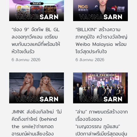
“ช่อง 9” จัดทัพ BL GL
“BILLKIN” สร้างความ
ลงจอทุกวีคเอน เตรียม
ภาคภูมิใจ คว้ารางวัลใหญ่
พบกับมวลเคมีที่พร้อมให้
Weibo Malaysia พร้อม
หัวใจเต้นรัว
โชว์สุดประทับใจ
6 สิงหาคม 2026
6 สิงหาคม 2026
JMNK ส่งซิงเกิลใหม่ ‘ไม่
"ล่าม" ภาพยนตร์สร้างจาก
คิดถึงเท่าไหร่ (behind
เรื่องจริงของ
the smile)’ถ่ายทอด
"เบญจวรรณ ภูมิแสน"
อารมณ์ผ่านเสียงร้อง
เปิดกาล่าพรีเมียร์สุดอบอุ่น