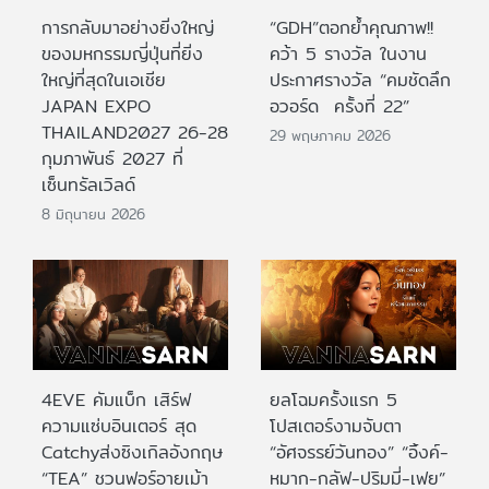
การกลับมาอย่างยิ่งใหญ่
“GDH”ตอกย้ำคุณภาพ!!
ของมหกรรมญี่ปุ่นที่ยิ่ง
คว้า 5 รางวัล ในงาน
ใหญ่ที่สุดในเอเชีย
ประกาศรางวัล “คมชัดลึก
JAPAN EXPO
อวอร์ด ครั้งที่ 22”
THAILAND2027 26-28
29 พฤษภาคม 2026
กุมภาพันธ์ 2027 ที่
เซ็นทรัลเวิลด์
8 มิถุนายน 2026
4EVE คัมแบ็ก เสิร์ฟ
ยลโฉมครั้งแรก 5
ความแซ่บอินเตอร์ สุด
โปสเตอร์งามจับตา
Catchyส่งซิงเกิลอังกฤษ
“อัศจรรย์วันทอง” “อิ้งค์-
“TEA” ชวนฟอร์อายเม้า
หมาก-กลัฟ-ปริมมี่-เฟย”