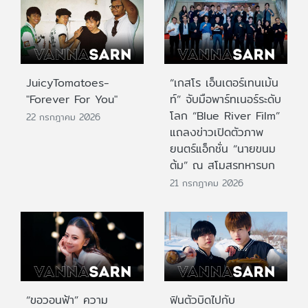
JuicyTomatoes-
“เกสโร เอ็นเตอร์เทนเม้น
"Forever For You"
ท์” จับมือพาร์ทเนอร์ระดับ
โลก “Blue River Film”
22 กรกฎาคม 2026
แถลงข่าวเปิดตัวภาพ
ยนตร์แอ็กชั่น “นายขนม
ต้ม” ณ สโมสรทหารบก
21 กรกฎาคม 2026
“ขอวอนฟ้า” ความ
ฟินตัวบิดไปกับ