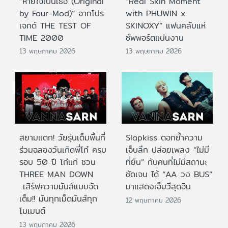
“หายใจเป็นเธอ (Original
“Real Skin Moment
by Four-Mod)” จากโปร
with PHUWIN x
เจกต์ THE TEST OF
SKINOXY” แฟนคลับแห่
TIME 2000
ซัพพอร์ตแน่นงาน
13 พฤษภาคม 2026
13 พฤษภาคม 2026
สยามแตก! วัยรุ่นเต็มพื้นที่
Slapkiss ตอกย้ำความ
ร่วมฉลองวันเกิดพี่โก๋ ครบ
เจ็บลึก ปล่อยเพลง “ไม่มี
รอบ 50 ปี โก๋แก่ ชวน
ที่ยืน” กับคนที่ไม่มีสถานะ
THREE MAN DOWN
ชัดเจน ได้ “AA วง BUS”
เสิร์ฟความมันส์แบบจัด
มาแสดงเอ็มวีสุดอิน
เต็ม!! มันทุกเม็ดมันส์ทุก
12 พฤษภาคม 2026
โมเมนต์
13 พฤษภาคม 2026