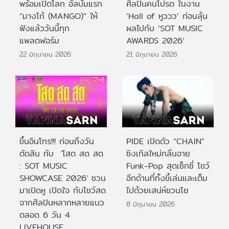
พร้อมเปิดโลก อัลบั้มแรก
ศิลปินคนโปรด ในงาน
“มางโก้ (MANGO)” ให้
‘Hall of หูววว’ ก่อนลุ้น
ฟังแล้ววันนี้ทุก
ผลไปกับ ‘SOT MUSIC
แพลตฟอร์ม
AWARDS 2026’
22 มิถุนายน 2026
21 มิถุนายน 2026
ขึ้นอินโทร!!! ก่อนถึงวัน
PIDE เปิดตัว “CHAIN”
ตัดสิน กับ 'โสต สด สด
ซิงเกิลใหม่กลิ่นอาย
: SOT MUSIC
Funk-Pop สุดเซ็กซี่ โชว์
SHOWCASE 2026' ชวน
อีกด้านที่ทั้งขี้เล่นและเต็ม
มาเปิดหู เปิดใจ กับโชว์สด
ไปด้วยเสน่ห์ชวนโย
จากศิลปินหลากหลายแนว
8 มิถุนายน 2026
ตลอด 6 วัน 4
LIVEHOUSE