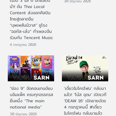
เรื่อง 3 รส 6 นักแสดง
30 มิถุนายน 2026
นำ! ดัน Thai Local
Content ส่งออกศิลปิน
ไทยสู่ตลาดจีน
“บุพเพสันนิวาส” ชูโรง
“ออกัส-เล้ง” ทำเพลงจีน
ร่วมกับ Tencent Music
4 กรกฎาคม 2026
“ช่อง 9” จัดคอนเทนต์แบ
‘เดี่ยวไมโครโฟน’ กลับมา
บอิมแพ็ค ครบทุกอรรถรส
แล้ว! ‘โน้ส อุดม’ เปิดเวที
ยืนหนึ่ง “The main
‘DEAW 16’ เปิดขายบัตร
national media”
4 กรกฎาคมนี้ #เดี่ยว
ไมโครโฟน กลับมาแล้ว
30 มิถุนายน 2026