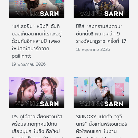
“แค่เธอยิ้ม” หนึ่งที ฉันก็
ซีรีส์ “สงครามส่งด่วน”
มองเห็นอนาคตที่เราจะอยู่
ยืนหนึ่ง!! ผงาดคว้า 9
ด้วยกันอีกหลายปี เพลง
รางวัลนาฏราช ครั้งที่ 17
ใหม่สดใสน่ารักจาก
18 พฤษภาคม 2026
paiiinntt
19 พฤษภาคม 2026
PS ดูโอ้สาวเสียงหวานใส
SKINOXY เปิดตัว “ภูวิ
พร้อมสะกดทุกคนไปกับ
นทร์” นั่งแท่นพรีเซนเตอร์
เสียงนุ่มๆ ในซิงเกิลใหม่
ผิวใสคนแรก ในงาน