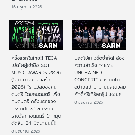
16 มิถุนายน 2026
ครั้งแรกในไทย!!! TECA
ปลดโซ่แห่งขีดจำกัด! ส่อง
เปิดโผผู้เข้าชิง SOT
ความสำเร็จ “4EVE
MUSIC AWARDS 2026
UNCHAINED
(โสต มิวสิค อวอร์ด
CONCERT” การเติบโต
2026) “รางวัลของคน
อย่างสง่างาม บนสเตจสม
ดนตรี โดยคนดนตรี เพื่อ
ศักดิ์ศรีเกิร์ลกรุ๊ปแห่งยุค
คนดนตรี ครั้งแรกของ
8 มิถุนายน 2026
ประเทศไทย” ยกระดับ
รางวัลทางดนตรี ปักหมุด
ตัดสิน 24 มิถุนายนนี้!!!
8 มิถุนายน 2026