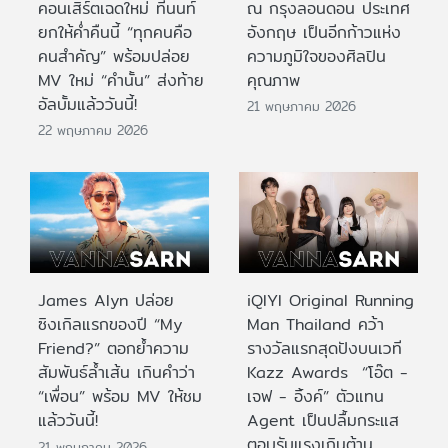
คอนเสิร์ตเฉดใหม่ ที่นนท์
ณ กรุงลอนดอน ประเทศ
ยกให้ค่ำคืนนี้ “ทุกคนคือ
อังกฤษ เป็นอีกก้าวแห่ง
คนสำคัญ” พร้อมปล่อย
ความภูมิใจของศิลปิน
MV ใหม่ “คำนั้น” ส่งท้าย
คุณภาพ
อัลบั้มแล้ววันนี้!
21 พฤษภาคม 2026
22 พฤษภาคม 2026
James Alyn ปล่อย
iQIYI Original Running
ซิงเกิลแรกของปี “My
Man Thailand คว้า
Friend?” ตอกย้ำความ
รางวัลแรกสุดปังบนเวที
สัมพันธ์ล้ำเส้น เกินคำว่า
Kazz Awards “โอ๊ต -
“เพื่อน” พร้อม MV ให้ชม
เจฟ - อิ้งค์” ตัวแทน
แล้ววันนี้!
Agent เป็นปลื้มกระแส
ตอบรับแรงเกินต้าน
21 พฤษภาคม 2026