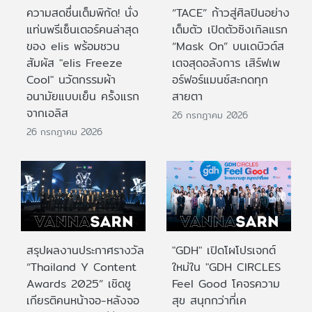
ความสดชื่นเต็มพิกัด! นั่ง
“TACE” ก้าวสู่ศิลปินอย่าง
แท่นพรีเซ็นเตอร์คนล่าสุด
เต็มตัว เปิดตัวซิงเกิลแรก
ของ elis พร้อมชวน
“Mask On” บนเดบิวต์ส
สัมผัส "elis Freeze
เตจสุดอลังการ เสิร์ฟเพ
Cool" นวัตกรรมผ้า
อร์ฟอร์แมนซ์สะกดทุก
อนามัยแบบเย็น ครั้งแรก
สายตา
จากเอลิส
26 กรกฎาคม 2026
26 กรกฎาคม 2026
สรุปผลงานประกาศรางวัล
"GDH" เปิดโผโปรเจกต์
“Thailand Y Content
ใหม่ใน "GDH CIRCLES
Awards 2025” เชิดชู
Feel Good โคจรความ
เกียรติคนหน้าจอ-หลังจอ
สุข สนุกกว่าที่เค