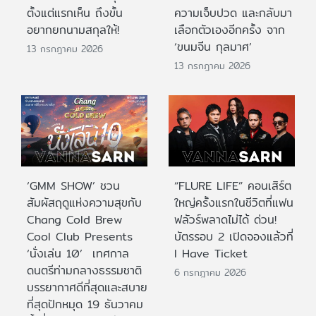
ตั้งแต่แรกเห็น ถึงขั้น
ความเจ็บปวด และกลับมา
อยากยกนามสกุลให้!
เลือกตัวเองอีกครั้ง จาก
‘ขนมจีน กุลมาศ’
13 กรกฎาคม 2026
13 กรกฎาคม 2026
‘GMM SHOW’ ชวน
“FLURE LIFE” คอนเสิร์ต
สัมผัสฤดูแห่งความสุขกับ
ใหญ่ครั้งแรกในชีวิตที่แฟน
Chang Cold Brew
ฟลัวร์พลาดไม่ได้ ด่วน!
Cool Club Presents
บัตรรอบ 2 เปิดจองแล้วที่
‘นั่งเล่น 10’ เทศกาล
I Have Ticket
ดนตรีท่ามกลางธรรมชาติ
6 กรกฎาคม 2026
บรรยากาศดีที่สุดและสบาย
ที่สุดปักหมุด 19 ธันวาคม