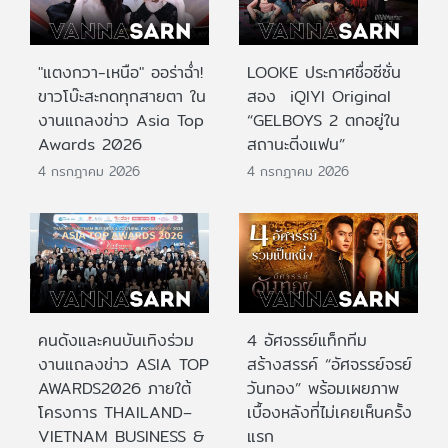
"แตงกวา-เหนือ" ออร่าฉ่ำ!
LOOKE ประกาศชื่อซีซั่น
ขาวโบ๊ะสะกดทุกสายตา ใน
สอง iQIYI Original
งานแถลงข่าว Asia Top
“GELBOYS 2 ตกอยู่ใน
Awards 2026
สถานะติ่งแฟน”
4 กรกฎาคม 2026
4 กรกฎาคม 2026
คนดังและคนบันเทิงร่วม
4 อัศจรรย์แท็กทีม
งานแถลงข่าว ASIA TOP
สร้างสรรค์ “อัศจรรย์จรย์
AWARDS2026 ภายใต้
วันทอง” พร้อมเผยภาพ
โครงการ THAILAND–
เบื้องหลังที่ไม่เคยเห็นครั้ง
VIETNAM BUSINESS &
แรก