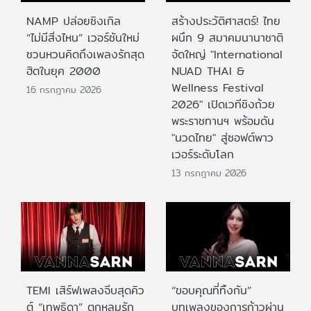
NAMP ปล่อยซิงเกิล
สร้างประวัติศาสตร์! ไทย
“ไม่มีสิ่งไหน” เวอร์ชันใหม่
ผนึก 9 สมาคมนานาชาติ
ชวนหวนคิดถึงเพลงรักสุด
จัดใหญ่ "International
ฮิตในยุค 2000
NUAD THAI &
Wellness Festival
16 กรกฎาคม 2026
2026" เปิดเวทีชิงถ้วย
พระราชทานฯ พร้อมดัน
"นวดไทย" สู่ซอฟต์พาว
เวอร์ระดับโลก
13 กรกฎาคม 2026
TEMI เสิร์ฟเพลงจีบสุดคิว
“ขอบคุณที่ทิ้งกัน”
ต์ “เทพธิดา” ตกหลุมรัก
บทเพลงของการก้าวผ่าน