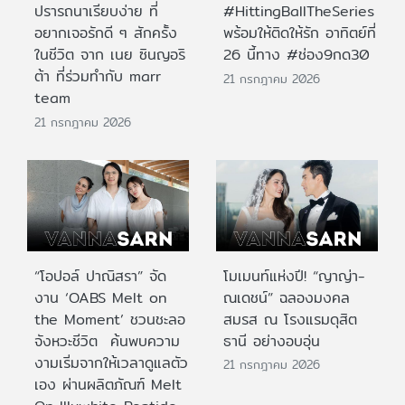
ปรารถนาเรียบง่าย ที่
#HittingBallTheSeries
อยากเจอรักดี ๆ สักครั้ง
พร้อมให้ติดให้รัก อาทิตย์ที่
ในชีวิต จาก เนย ซินญอริ
26 นี้ทาง #ช่อง9กด30
ต้า ที่ร่วมทำกับ marr
21 กรกฎาคม 2026
team
21 กรกฎาคม 2026
“โอปอล์ ปาณิสรา” จัด
โมเมนท์แห่งปี! “ญาญ่า-
งาน ‘OABS Melt on
ณเดชน์” ฉลองมงคล
the Moment’ ชวนชะลอ
สมรส ณ โรงแรมดุสิต
จังหวะชีวิต ค้นพบความ
ธานี อย่างอบอุ่น
งามเริ่มจากให้เวลาดูแลตัว
21 กรกฎาคม 2026
เอง ผ่านผลิตภัณฑ์ Melt