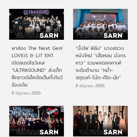
พาส่อง The Next Gen!
“บั้งไฟ ฟิล์ม” บวงสรวง
LOVEiS & LIT ENT.
หนังใหม่ “เสือหอน มังกร
เปิดสเตจโชว์เคส
หาว” รวมพลตลกคาเฟ่
“ULTRASOUND” ส่งเด็ก
ระดับตำนาน “หม่ำ-
ฝึกซาวด์เช็คจัดเต็มทั้งโชว์
จตุรงค์-โน้ต-เป็ด-นุ้ย”
ร้องเต้น
8 มิถุนายน 2026
8 มิถุนายน 2026