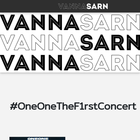
#OneOneTheF1rstConcert