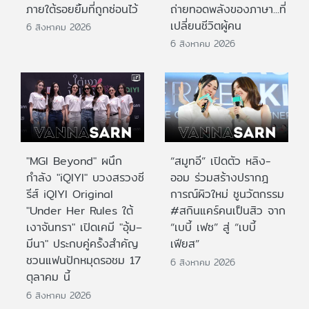
ภายใต้รอยยิ้มที่ถูกซ่อนไว้
ถ่ายทอดพลังของภาษา...ที่
เปลี่ยนชีวิตผู้คน
6 สิงหาคม 2026
6 สิงหาคม 2026
"MGI Beyond" ผนึก
“สมูทอี” เปิดตัว หลิง-
กำลัง "iQIYI" บวงสรวงซี
ออม ร่วมสร้างปรากฎ
รีส์ iQIYI Original
การณ์ผิวใหม่ ชูนวัตกรรม
"Under Her Rules ใต้
#สกินแคร์คนเป็นสิว จาก
เงาจันทรา" เปิดเคมี "อุ้ม–
“เบบี้ เฟซ” สู่ “เบบี้
มีนา" ประกบคู่ครั้งสำคัญ
เฟียส”
ชวนแฟนปักหมุดรอชม 17
6 สิงหาคม 2026
ตุลาคม นี้
6 สิงหาคม 2026