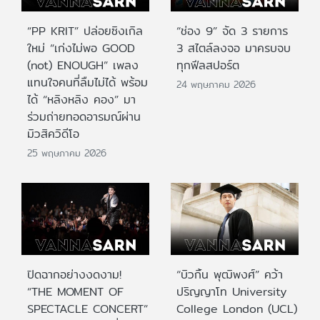
“PP KRIT” ปล่อยซิงเกิล
“ช่อง 9” จัด 3 รายการ
ใหม่ “เก่งไม่พอ GOOD
3 สไตล์ลงจอ มาครบจบ
(not) ENOUGH” เพลง
ทุกฟีลสปอร์ต
แทนใจคนที่ลืมไม่ได้ พร้อม
24 พฤษภาคม 2026
ได้ “หลิงหลิง คอง” มา
ร่วมถ่ายทอดอารมณ์ผ่าน
มิวสิควิดีโอ
25 พฤษภาคม 2026
ปิดฉากอย่างงดงาม!
“บิวกิ้น พุฒิพงศ์” คว้า
“THE MOMENT OF
ปริญญาโท University
SPECTACLE CONCERT”
College London (UCL)