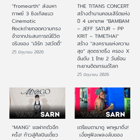
“fromearth” ส่งมหา
THE TITANS CONCERT
กาพย์ 3 ซิงเกิลแนว
สร้างตำนานคอนเสิร์ตแห่ง
Cinematic
ปี 4 มหาเทพ “BAMBAM
Rockถ่ายทอดความทรง
– JEFF SATUR – PP
จำจากประสบการณ์ชีวิต
KRIT – TIMETHAI”
จริงของ "เอิร์ท วสวัตติ์"
สร้าง “สงครามแห่งความ
สุข” สุดตราตรึง ครอง X
25 มิถุนายน 2026
อันดับ 1 ไทย 2 วันซ้อน
ทะยานติดเทรนด์โลก
25 มิถุนายน 2026
“MANG” ขอฝากตัวอีก
เตรียมตามาดู พกหูมาติ่ง!
ครั้ง! ก้าวสู่ศิลปินเดี่ยว
เงี่ยหูฟังเพลงลับของ