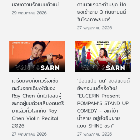
มอยความรักแบบตัวแม่
ดาเมจแรงสะท้านยุค ปัก
ธงเข้าฉาย 3 กันยายนนี้
29 พฤษภาคม 2026
ในโรงภาพยนตร์
27 พฤษภาคม 2026
เตรียมพบกับทัวร์เอเชีย
‘ป๋อมแป๋ม นิติ’ จัดสแตนด์
ตะวันออกเฉียงใต้ของ
อัพคอมเมดี้ครั้งใหม่
Ray Chen นักไวโอลินผู้
“EUCERIN Present
สะกดผู้ชมด้วยเสียงดนตรี
POMPAM’S STAND UP
มาแล้วทั่วโลกกับ Ray
COMEDY - อิแก่บ้า
Chen Violin Recital
น้ำลาย อยู่ยั้งยืนยาย
2026
แบบ SHINE ชรา”
27 พฤษภาคม 2026
27 พฤษภาคม 2026