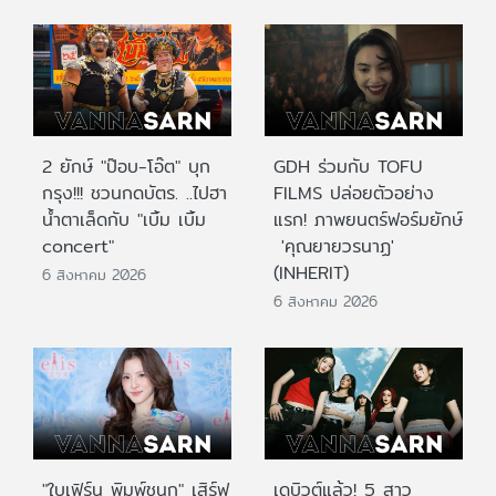
2 ยักษ์ "ป๊อบ-โอ๊ต" บุก
GDH ร่วมกับ TOFU
กรุง!!! ชวนกดบัตร. ..ไปฮา
FILMS ปล่อยตัวอย่าง
น้ำตาเล็ดกับ "เบิ้ม เบิ้ม
แรก! ภาพยนตร์ฟอร์มยักษ์
concert"
'คุณยายวรนาฏ'
(INHERIT)
6 สิงหาคม 2026
6 สิงหาคม 2026
"ใบเฟิร์น พิมพ์ชนก" เสิร์ฟ
เดบิวต์แล้ว! 5 สาว