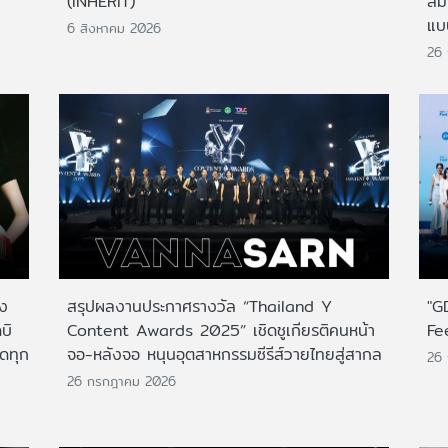
(INHERIT)
สั
แบ
6 สิงหาคม 2026
26
าง
สรุปผลงานประกาศรางวัล “Thailand Y
"G
บิ
Content Awards 2025” เชิดชูเกียรติคนหน้า
Fe
กดทุก
จอ-หลังจอ หนุนอุตสาหกรรมซีรีส์วายไทยสู่สากล
26
26 กรกฎาคม 2026