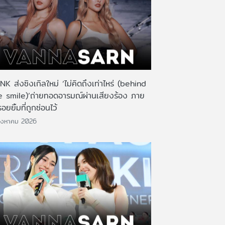
K ส่งซิงเกิลใหม่ ‘ไม่คิดถึงเท่าไหร่ (behind
e smile)’ถ่ายทอดอารมณ์ผ่านเสียงร้อง ภาย
รอยยิ้มที่ถูกซ่อนไว้
ิงหาคม 2026