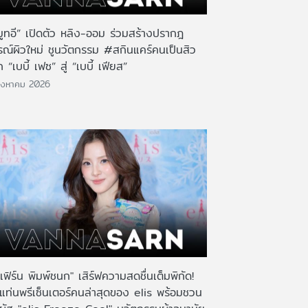
มูทอี” เปิดตัว หลิง-ออม ร่วมสร้างปรากฎ
รณ์ผิวใหม่ ชูนวัตกรรม #สกินแคร์คนเป็นสิว
 “เบบี้ เฟซ” สู่ “เบบี้ เฟียส”
ิงหาคม 2026
เฟิร์น พิมพ์ชนก" เสิร์ฟความสดชื่นเต็มพิกัด!
งแท่นพรีเซ็นเตอร์คนล่าสุดของ elis พร้อมชวน