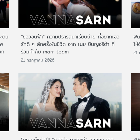
ระดับ
“ขอวอนฟ้า” ความปรารถนาเรียบง่าย ที่อยากเจอ
ฟิ
าพ
รักดี ๆ สักครั้งในชีวิต จาก เนย ซินญอริต้า ที่
ให้
บก
ร่วมทำกับ marr team
21
21 กรกฎาคม 2026
โมเมนท์แห่งปี! “ญาญ่า-ณเดชน์” ฉลองมงคล
#Y