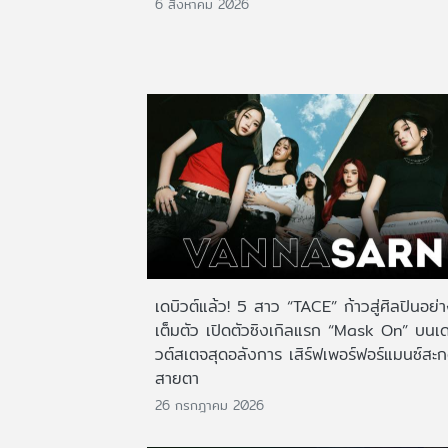
6 สิงหาคม 2026
เดบิวต์แล้ว! 5 สาว “TACE” ก้าวสู่ศิลปินอย่
เต็มตัว เปิดตัวซิงเกิลแรก “Mask On” บนเด
วต์สเตจสุดอลังการ เสิร์ฟเพอร์ฟอร์แมนซ์สะ
สายตา
26 กรกฎาคม 2026