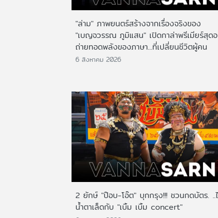
"ล่าม" ภาพยนตร์สร้างจากเรื่องจริงของ
"เบญจวรรณ ภูมิแสน" เปิดกาล่าพรีเมียร์สุดอ
ถ่ายทอดพลังของภาษา...ที่เปลี่ยนชีวิตผู้คน
6 สิงหาคม 2026
2 ยักษ์ "ป๊อบ-โอ๊ต" บุกกรุง!!! ชวนกดบัตร. ..
น้ำตาเล็ดกับ "เบิ้ม เบิ้ม concert"