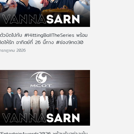
นตัวบิดไปกับ #HittingBallTheSeries พร้อม
ติดให้รัก อาทิตย์ที่ 26 นี้ทาง #ช่อง9กด30
 กรกฎาคม 2026
EntertainAwards2026 พร้อมรันอย่างเข้ม