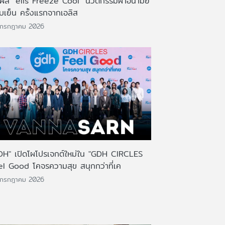
มผัส "elis Freeze Cool" นวัตกรรมผ้าอนามัย
บเย็น ครั้งแรกจากเอลิส
 กรกฎาคม 2026
DH" เปิดโผโปรเจกต์ใหม่ใน "GDH CIRCLES
el Good โคจรความสุข สนุกกว่าที่เค
 กรกฎาคม 2026