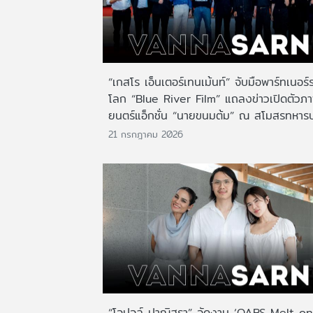
“เกสโร เอ็นเตอร์เทนเม้นท์” จับมือพาร์ทเนอร์
โลก “Blue River Film” แถลงข่าวเปิดตัวภ
ยนตร์แอ็กชั่น “นายขนมต้ม” ณ สโมสรทหาร
21 กรกฎาคม 2026
“โอปอล์ ปาณิสรา” จัดงาน ‘OABS Melt on