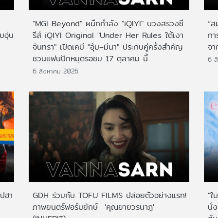
"MGI Beyond" ผนึกกำลัง "iQIYI" บวงสรวงซี
“ส
บอุ่น
รีส์ iQIYI Original "Under Her Rules ใต้เงา
กา
จันทรา" เปิดเคมี "อุ้ม–มีนา" ประกบคู่ครั้งสำคัญ
จาก
ชวนแฟนปักหมุดรอชม 17 ตุลาคม นี้
6 ส
6 สิงหาคม 2026
ไปฮา
GDH ร่วมกับ TOFU FILMS ปล่อยตัวอย่างแรก!
"ใบ
ภาพยนตร์ฟอร์มยักษ์ 'คุณยายวรนาฏ'
นั่