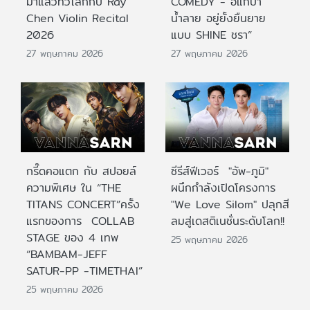
มาแล้วทั่วโลกกับ Ray
COMEDY - อิแก่บ้า
Chen Violin Recital
น้ำลาย อยู่ยั้งยืนยาย
2026
แบบ SHINE ชรา”
27 พฤษภาคม 2026
27 พฤษภาคม 2026
กรี๊ดคอแตก กับ สปอยล์
ซีรีส์ฟีเวอร์ "อัพ-ภูมิ"
ความพิเศษ ใน “THE
ผนึกกำลังเปิดโครงการ
TITANS CONCERT”ครั้ง
"We Love Silom" ปลุกสี
แรกของการ COLLAB
ลมสู่เดสติเนชั่นระดับโลก!!
STAGE ของ 4 เทพ
25 พฤษภาคม 2026
“BAMBAM-JEFF
SATUR-PP -TIMETHAI”
25 พฤษภาคม 2026