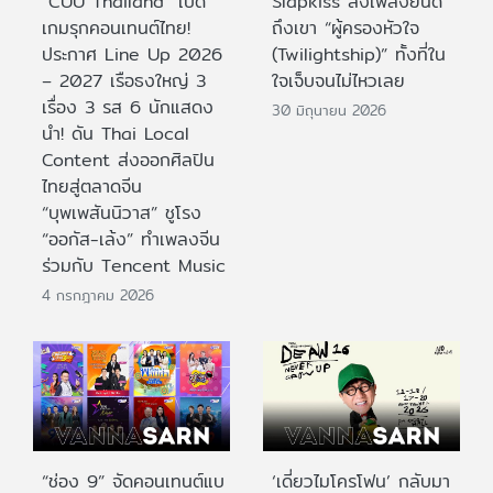
“CUU Thailand” เปิด
Slapkiss ส่งเพลงยินดี
เกมรุกคอนเทนต์ไทย!
ถึงเขา “ผู้ครองหัวใจ
ประกาศ Line Up 2026
(Twilightship)” ทั้งที่ใน
– 2027 เรือธงใหญ่ 3
ใจเจ็บจนไม่ไหวเลย
เรื่อง 3 รส 6 นักแสดง
30 มิถุนายน 2026
นำ! ดัน Thai Local
Content ส่งออกศิลปิน
ไทยสู่ตลาดจีน
“บุพเพสันนิวาส” ชูโรง
“ออกัส-เล้ง” ทำเพลงจีน
ร่วมกับ Tencent Music
4 กรกฎาคม 2026
“ช่อง 9” จัดคอนเทนต์แบ
‘เดี่ยวไมโครโฟน’ กลับมา