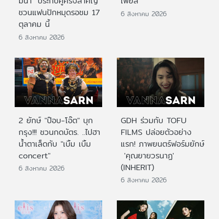
มีนา" ประกบคู่ครั้งสำคัญ
เฟียส”
ชวนแฟนปักหมุดรอชม 17
6 สิงหาคม 2026
ตุลาคม นี้
6 สิงหาคม 2026
2 ยักษ์ "ป๊อบ-โอ๊ต" บุก
GDH ร่วมกับ TOFU
กรุง!!! ชวนกดบัตร. ..ไปฮา
FILMS ปล่อยตัวอย่าง
น้ำตาเล็ดกับ "เบิ้ม เบิ้ม
แรก! ภาพยนตร์ฟอร์มยักษ์
concert"
'คุณยายวรนาฏ'
(INHERIT)
6 สิงหาคม 2026
6 สิงหาคม 2026