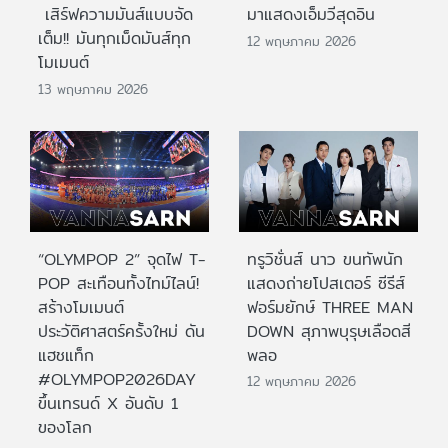
เสิร์ฟความมันส์แบบจัด
มาแสดงเอ็มวีสุดอิน
เต็ม!! มันทุกเม็ดมันส์ทุก
12 พฤษภาคม 2026
โมเมนต์
13 พฤษภาคม 2026
“OLYMPOP 2” จุดไฟ T-
ทรูวิชั่นส์ นาว ขนทัพนัก
POP สะเทือนทั้งไทม์ไลน์!
แสดงถ่ายโปสเตอร์ ซีรีส์
สร้างโมเมนต์
ฟอร์มยักษ์ THREE MAN
ประวัติศาสตร์ครั้งใหม่ ดัน
DOWN สุภาพบุรุษเลือดสี
แฮชแท็ก
พลอ
#OLYMPOP2026DAY
12 พฤษภาคม 2026
ขึ้นเทรนด์ X อันดับ 1
ของโลก