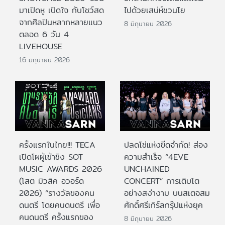
มาเปิดหู เปิดใจ กับโชว์สด
ไปด้วยเสน่ห์ชวนโย
จากศิลปินหลากหลายแนว
8 มิถุนายน 2026
ตลอด 6 วัน 4
LIVEHOUSE
16 มิถุนายน 2026
ครั้งแรกในไทย!!! TECA
ปลดโซ่แห่งขีดจำกัด! ส่อง
เปิดโผผู้เข้าชิง SOT
ความสำเร็จ “4EVE
MUSIC AWARDS 2026
UNCHAINED
(โสต มิวสิค อวอร์ด
CONCERT” การเติบโต
2026) “รางวัลของคน
อย่างสง่างาม บนสเตจสม
ดนตรี โดยคนดนตรี เพื่อ
ศักดิ์ศรีเกิร์ลกรุ๊ปแห่งยุค
คนดนตรี ครั้งแรกของ
8 มิถุนายน 2026