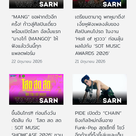
“MANG” ขอฝากตัวอีก
เตรียมตามาดู พกหูมาติ่ง!
ครั้ง! ก้าวสู่ศิลปินเดี่ยว
เงี่ยหูฟังเพลงลับของ
พร้อมเปิดโลก อัลบั้มแรก
ศิลปินคนโปรด ในงาน
“มางโก้ (MANGO)” ให้
‘Hall of หูววว’ ก่อนลุ้น
ฟังแล้ววันนี้ทุก
ผลไปกับ ‘SOT MUSIC
แพลตฟอร์ม
AWARDS 2026’
22 มิถุนายน 2026
21 มิถุนายน 2026
ขึ้นอินโทร!!! ก่อนถึงวัน
PIDE เปิดตัว “CHAIN”
ตัดสิน กับ 'โสต สด สด
ซิงเกิลใหม่กลิ่นอาย
: SOT MUSIC
Funk-Pop สุดเซ็กซี่ โชว์
SHOWCASE 2026' ชวน
อีกด้านที่ทั้งขี้เล่นและเต็ม