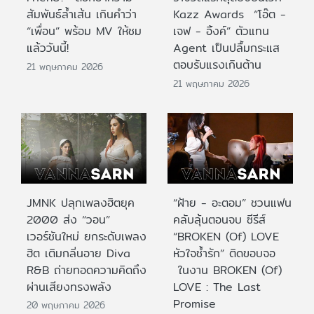
สัมพันธ์ล้ำเส้น เกินคำว่า
Kazz Awards “โอ๊ต -
“เพื่อน” พร้อม MV ให้ชม
เจฟ - อิ้งค์” ตัวแทน
แล้ววันนี้!
Agent เป็นปลื้มกระแส
ตอบรับแรงเกินต้าน
21 พฤษภาคม 2026
21 พฤษภาคม 2026
JMNK ปลุกเพลงฮิตยุค
“ฝ้าย - อะตอม” ชวนแฟน
2000 ส่ง “วอน”
คลับลุ้นตอนจบ ซีรีส์
เวอร์ชันใหม่ ยกระดับเพลง
“BROKEN (Of) LOVE
ฮิต เติมกลิ่นอาย Diva
หัวใจช้ำรัก” ติดขอบจอ
R&B ถ่ายทอดความคิดถึง
ในงาน BROKEN (Of)
ผ่านเสียงทรงพลัง
LOVE : The Last
Promise
20 พฤษภาคม 2026