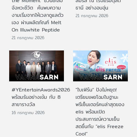
the Moment’ ชวนชะลอ
สมรส ณ โรงแรมดุสิต
จังหวะชีวิต ค้นพบความ
ธานี อย่างอบอุ่น
งามเริ่มจากให้เวลาดูแลตัว
21 กรกฎาคม 2026
เอง ผ่านผลิตภัณฑ์ Melt
On Illuwhite Peptide
21 กรกฎาคม 2026
#YEntertainAwards2026
"ใบเฟิร์น" ปังไม่หยุด!
พร้อมรันอย่างเข้ม กับ 8
เตรียมเผยโฉมในฐานะ
สาขารางวัล
พรีเซ็นเตอร์คนล่าสุดของ
elis พร้อมเปิด
16 กรกฎาคม 2026
ประสบการณ์ความเย็น
สดชื่นกับ "elis Freeze
Cool"