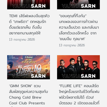
TEMI เสิร์ฟเพลงจีบสุดคิว
“ขอบคุณที่ทิ้งกัน”
ต์ “เทพธิดา” ตกหลุมรัก
บทเพลงของการก้าวผ่าน
ตั้งแต่แรกเห็น ถึงขั้น
ความเจ็บปวด และกลับมา
อยากยกนามสกุลให้!
เลือกตัวเองอีกครั้ง จาก
‘ขนมจีน กุลมาศ’
13 กรกฎาคม 2026
13 กรกฎาคม 2026
‘GMM SHOW’ ชวน
“FLURE LIFE” คอนเสิร์ต
สัมผัสฤดูแห่งความสุขกับ
ใหญ่ครั้งแรกในชีวิตที่แฟน
Chang Cold Brew
ฟลัวร์พลาดไม่ได้ ด่วน!
Cool Club Presents
บัตรรอบ 2 เปิดจองแล้วที่