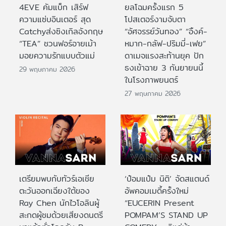
4EVE คัมแบ็ก เสิร์ฟ
ยลโฉมครั้งแรก 5
ความแซ่บอินเตอร์ สุด
โปสเตอร์งามจับตา
Catchyส่งซิงเกิลอังกฤษ
“อัศจรรย์วันทอง” “อิ้งค์-
“TEA” ชวนฟอร์อายเม้า
หมาก-กลัฟ-ปริมมี่-เฟย”
มอยความรักแบบตัวแม่
ดาเมจแรงสะท้านยุค ปัก
ธงเข้าฉาย 3 กันยายนนี้
29 พฤษภาคม 2026
ในโรงภาพยนตร์
27 พฤษภาคม 2026
เตรียมพบกับทัวร์เอเชีย
‘ป๋อมแป๋ม นิติ’ จัดสแตนด์
ตะวันออกเฉียงใต้ของ
อัพคอมเมดี้ครั้งใหม่
Ray Chen นักไวโอลินผู้
“EUCERIN Present
สะกดผู้ชมด้วยเสียงดนตรี
POMPAM’S STAND UP