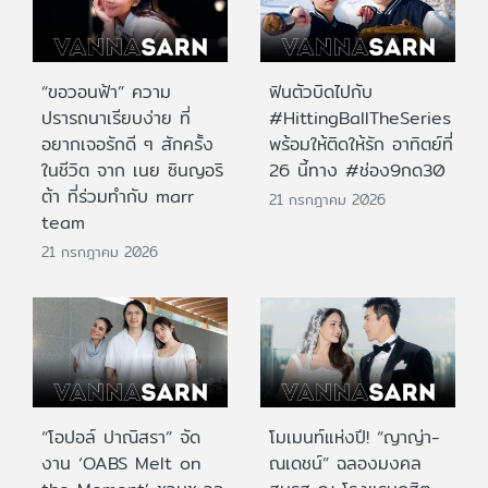
“ขอวอนฟ้า” ความ
ฟินตัวบิดไปกับ
ปรารถนาเรียบง่าย ที่
#HittingBallTheSeries
อยากเจอรักดี ๆ สักครั้ง
พร้อมให้ติดให้รัก อาทิตย์ที่
ในชีวิต จาก เนย ซินญอริ
26 นี้ทาง #ช่อง9กด30
ต้า ที่ร่วมทำกับ marr
21 กรกฎาคม 2026
team
21 กรกฎาคม 2026
“โอปอล์ ปาณิสรา” จัด
โมเมนท์แห่งปี! “ญาญ่า-
งาน ‘OABS Melt on
ณเดชน์” ฉลองมงคล