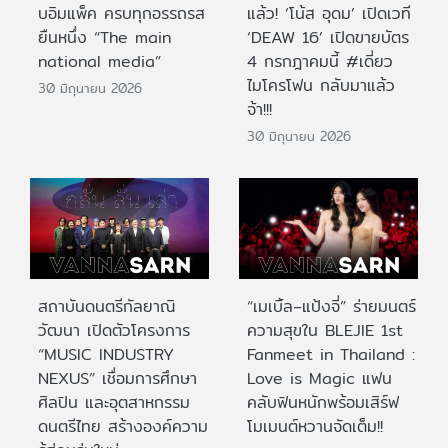
บอิมแพ็ค ครบทุกอรรถรส
แล้ว! ‘โน้ส อุดม’ เปิดเวที
ยืนหนึ่ง “The main
‘DEAW 16’ เปิดขายบัตร
national media”
4 กรกฎาคมนี้ #เดี่ยว
ไมโครโฟน กลับมาแล้ว
30 มิถุนายน 2026
จ้า!!!
30 มิถุนายน 2026
สถาบันดนตรีกัลยาณิ
“เมเบิ้ล–แป้งจี่” ร่ายมนตร์
วัฒนา เปิดตัวโครงการ
ความสุขใน BLEJIE 1st
“MUSIC INDUSTRY
Fanmeet in Thailand :
NEXUS” เชื่อมการศึกษา
Love is Magic แฟน
ศิลปิน และอุตสาหกรรม
คลับฟินหนักพร้อมเสิร์ฟ
ดนตรีไทย สร้างองค์ความ
โมเมนต์หวานจัดเต็ม!!