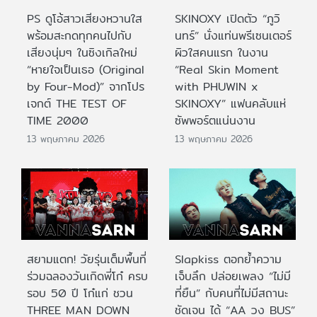
PS ดูโอ้สาวเสียงหวานใส
SKINOXY เปิดตัว “ภูวิ
พร้อมสะกดทุกคนไปกับ
นทร์” นั่งแท่นพรีเซนเตอร์
เสียงนุ่มๆ ในซิงเกิลใหม่
ผิวใสคนแรก ในงาน
“หายใจเป็นเธอ (Original
“Real Skin Moment
by Four-Mod)” จากโปร
with PHUWIN x
เจกต์ THE TEST OF
SKINOXY” แฟนคลับแห่
TIME 2000
ซัพพอร์ตแน่นงาน
13 พฤษภาคม 2026
13 พฤษภาคม 2026
สยามแตก! วัยรุ่นเต็มพื้นที่
Slapkiss ตอกย้ำความ
ร่วมฉลองวันเกิดพี่โก๋ ครบ
เจ็บลึก ปล่อยเพลง “ไม่มี
รอบ 50 ปี โก๋แก่ ชวน
ที่ยืน” กับคนที่ไม่มีสถานะ
THREE MAN DOWN
ชัดเจน ได้ “AA วง BUS”