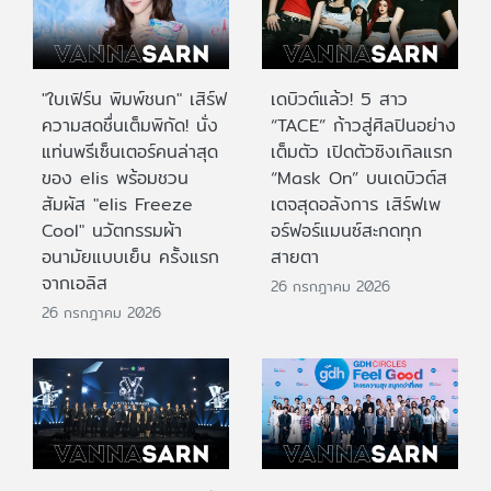
"ใบเฟิร์น พิมพ์ชนก" เสิร์ฟ
เดบิวต์แล้ว! 5 สาว
ความสดชื่นเต็มพิกัด! นั่ง
“TACE” ก้าวสู่ศิลปินอย่าง
แท่นพรีเซ็นเตอร์คนล่าสุด
เต็มตัว เปิดตัวซิงเกิลแรก
ของ elis พร้อมชวน
“Mask On” บนเดบิวต์ส
สัมผัส "elis Freeze
เตจสุดอลังการ เสิร์ฟเพ
Cool" นวัตกรรมผ้า
อร์ฟอร์แมนซ์สะกดทุก
อนามัยแบบเย็น ครั้งแรก
สายตา
จากเอลิส
26 กรกฎาคม 2026
26 กรกฎาคม 2026