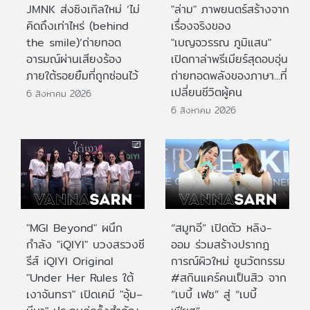
JMNK ส่งซิงเกิลใหม่ ‘ไม่
"ล่าม" ภาพยนตร์สร้างจาก
คิดถึงเท่าไหร่ (behind
เรื่องจริงของ
the smile)’ถ่ายทอด
"เบญจวรรณ ภูมิแสน"
อารมณ์ผ่านเสียงร้อง
เปิดกาล่าพรีเมียร์สุดอบอุ่น
ภายใต้รอยยิ้มที่ถูกซ่อนไว้
ถ่ายทอดพลังของภาษา...ที่
เปลี่ยนชีวิตผู้คน
6 สิงหาคม 2026
6 สิงหาคม 2026
"MGI Beyond" ผนึก
“สมูทอี” เปิดตัว หลิง-
กำลัง "iQIYI" บวงสรวงซี
ออม ร่วมสร้างปรากฎ
รีส์ iQIYI Original
การณ์ผิวใหม่ ชูนวัตกรรม
"Under Her Rules ใต้
#สกินแคร์คนเป็นสิว จาก
เงาจันทรา" เปิดเคมี "อุ้ม–
“เบบี้ เฟซ” สู่ “เบบี้