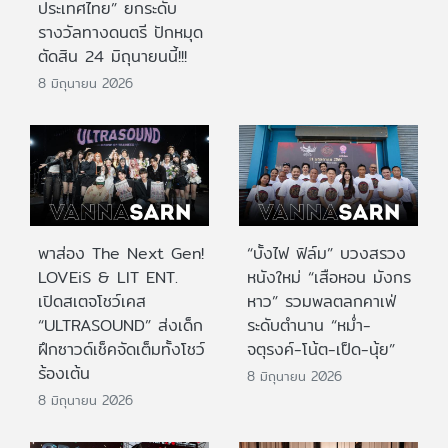
ประเทศไทย” ยกระดับ
รางวัลทางดนตรี ปักหมุด
ตัดสิน 24 มิถุนายนนี้!!!
8 มิถุนายน 2026
พาส่อง The Next Gen!
“บั้งไฟ ฟิล์ม” บวงสรวง
LOVEiS & LIT ENT.
หนังใหม่ “เสือหอน มังกร
เปิดสเตจโชว์เคส
หาว” รวมพลตลกคาเฟ่
“ULTRASOUND” ส่งเด็ก
ระดับตำนาน “หม่ำ-
ฝึกซาวด์เช็คจัดเต็มทั้งโชว์
จตุรงค์-โน้ต-เป็ด-นุ้ย”
ร้องเต้น
8 มิถุนายน 2026
8 มิถุนายน 2026