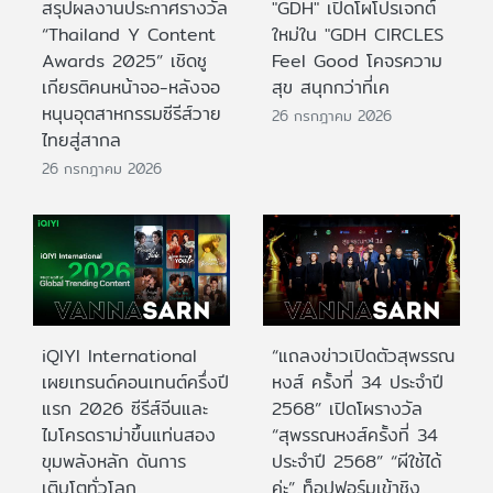
สรุปผลงานประกาศรางวัล
"GDH" เปิดโผโปรเจกต์
“Thailand Y Content
ใหม่ใน "GDH CIRCLES
Awards 2025” เชิดชู
Feel Good โคจรความ
เกียรติคนหน้าจอ-หลังจอ
สุข สนุกกว่าที่เค
หนุนอุตสาหกรรมซีรีส์วาย
26 กรกฎาคม 2026
ไทยสู่สากล
26 กรกฎาคม 2026
iQIYI International
“แถลงข่าวเปิดตัวสุพรรณ
เผยเทรนด์คอนเทนต์ครึ่งปี
หงส์ ครั้งที่ 34 ประจำปี
แรก 2026 ซีรีส์จีนและ
2568” เปิดโผรางวัล
ไมโครดราม่าขึ้นแท่นสอง
“สุพรรณหงส์ครั้งที่ 34
ขุมพลังหลัก ดันการ
ประจำปี 2568” “ผีใช้ได้
เติบโตทั่วโลก
ค่ะ” ท็อปฟอร์มเข้าชิง