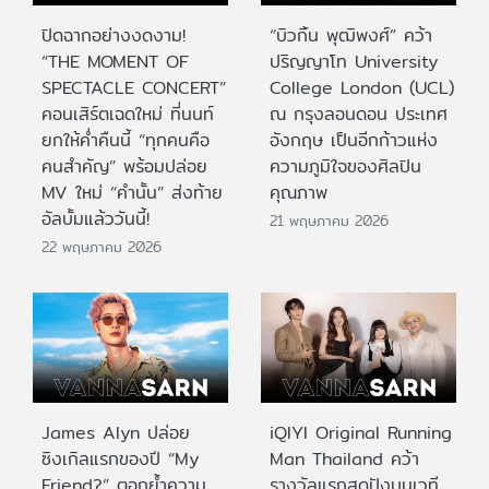
ปิดฉากอย่างงดงาม!
“บิวกิ้น พุฒิพงศ์” คว้า
“THE MOMENT OF
ปริญญาโท University
SPECTACLE CONCERT”
College London (UCL)
คอนเสิร์ตเฉดใหม่ ที่นนท์
ณ กรุงลอนดอน ประเทศ
ยกให้ค่ำคืนนี้ “ทุกคนคือ
อังกฤษ เป็นอีกก้าวแห่ง
คนสำคัญ” พร้อมปล่อย
ความภูมิใจของศิลปิน
MV ใหม่ “คำนั้น” ส่งท้าย
คุณภาพ
อัลบั้มแล้ววันนี้!
21 พฤษภาคม 2026
22 พฤษภาคม 2026
James Alyn ปล่อย
iQIYI Original Running
ซิงเกิลแรกของปี “My
Man Thailand คว้า
Friend?” ตอกย้ำความ
รางวัลแรกสุดปังบนเวที