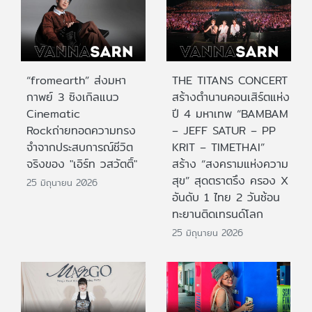
“fromearth” ส่งมหา
THE TITANS CONCERT
กาพย์ 3 ซิงเกิลแนว
สร้างตำนานคอนเสิร์ตแห่ง
Cinematic
ปี 4 มหาเทพ “BAMBAM
Rockถ่ายทอดความทรง
– JEFF SATUR – PP
จำจากประสบการณ์ชีวิต
KRIT – TIMETHAI”
จริงของ "เอิร์ท วสวัตติ์"
สร้าง “สงครามแห่งความ
สุข” สุดตราตรึง ครอง X
25 มิถุนายน 2026
อันดับ 1 ไทย 2 วันซ้อน
ทะยานติดเทรนด์โลก
25 มิถุนายน 2026