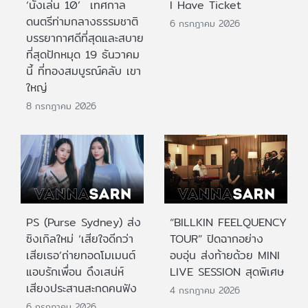
‘นั่งเล่น 10’ เทศกาล
I Have Ticket
ดนตรีท่ามกลางธรรมชาติ
6 กรกฎาคม 2026
บรรยากาศดีที่สุดและสบาย
ที่สุดปักหมุด 19 ธันวาคม
นี้ ที่ทองสมบูรณ์คลับ เขา
ใหญ่
8 กรกฎาคม 2026
PS (Purse Sydney) ส่ง
“BILLKIN FEELQUENCY
ซิงเกิลใหม่ ‘เสียใจดีกว่า
TOUR” ปิดฉากอย่าง
เสียเธอ’ถ่ายทอดโมเมนต์
อบอุ่น ส่งท้ายด้วย MINI
แอบรักเพื่อน ดึงเสน่ห์
LIVE SESSION สุดพิเศษ
เสียงประสานสะกดคนฟัง
4 กรกฎาคม 2026
6 กรกฎาคม 2026