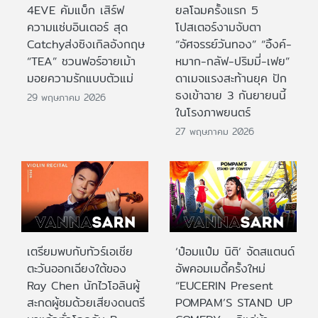
4EVE คัมแบ็ก เสิร์ฟ
ยลโฉมครั้งแรก 5
ความแซ่บอินเตอร์ สุด
โปสเตอร์งามจับตา
Catchyส่งซิงเกิลอังกฤษ
“อัศจรรย์วันทอง” “อิ้งค์-
“TEA” ชวนฟอร์อายเม้า
หมาก-กลัฟ-ปริมมี่-เฟย”
มอยความรักแบบตัวแม่
ดาเมจแรงสะท้านยุค ปัก
ธงเข้าฉาย 3 กันยายนนี้
29 พฤษภาคม 2026
ในโรงภาพยนตร์
27 พฤษภาคม 2026
เตรียมพบกับทัวร์เอเชีย
‘ป๋อมแป๋ม นิติ’ จัดสแตนด์
ตะวันออกเฉียงใต้ของ
อัพคอมเมดี้ครั้งใหม่
Ray Chen นักไวโอลินผู้
“EUCERIN Present
สะกดผู้ชมด้วยเสียงดนตรี
POMPAM’S STAND UP