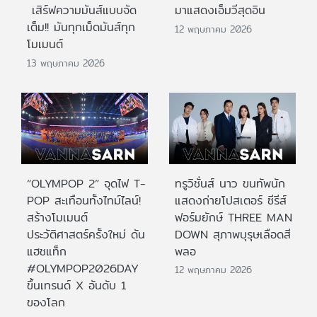
เสิร์ฟความมันส์แบบจัด
มาแสดงเอ็มวีสุดอิน
เต็ม!! มันทุกเม็ดมันส์ทุก
12 พฤษภาคม 2026
โมเมนต์
13 พฤษภาคม 2026
“OLYMPOP 2” จุดไฟ T-
ทรูวิชั่นส์ นาว ขนทัพนัก
POP สะเทือนทั้งไทม์ไลน์!
แสดงถ่ายโปสเตอร์ ซีรีส์
สร้างโมเมนต์
ฟอร์มยักษ์ THREE MAN
ประวัติศาสตร์ครั้งใหม่ ดัน
DOWN สุภาพบุรุษเลือดสี
แฮชแท็ก
พลอ
#OLYMPOP2026DAY
12 พฤษภาคม 2026
ขึ้นเทรนด์ X อันดับ 1
ของโลก