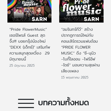
“Pride FlowerMusic”
“อมรินทร์ทีวี” สร้าง
เซอร์ไพรส์ Guest สุด
ปรากฏการณ์ใหม่กับ
จึ้ง!!! บอยกรุ๊ปน้องใหม่
คอนเสิร์ตรวมแฟนด้อม
"DEXX (เด็กซ์)" เสริมทัพ
“PRIDE FLOWER
ความสนุกสุดเหวี่ยง 29
MUSIC” ดึง “ซี-นุนิว
มิถุนายนนี้
-โบกี้ไลออน -โฟร์อีฟ
-ไดซ์” มอบความสุขผ่าน
25 มิถุนายน 2025
เสียงเพลง
15 พฤษภาคม 2025
บทความทั้งหมด