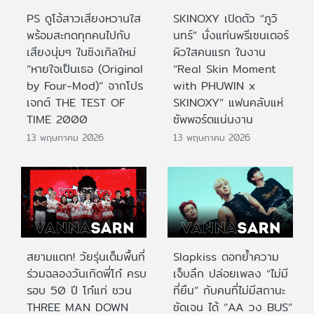
PS ดูโอ้สาวเสียงหวานใส
SKINOXY เปิดตัว “ภูวิ
พร้อมสะกดทุกคนไปกับ
นทร์” นั่งแท่นพรีเซนเตอร์
เสียงนุ่มๆ ในซิงเกิลใหม่
ผิวใสคนแรก ในงาน
“หายใจเป็นเธอ (Original
“Real Skin Moment
by Four-Mod)” จากโปร
with PHUWIN x
เจกต์ THE TEST OF
SKINOXY” แฟนคลับแห่
TIME 2000
ซัพพอร์ตแน่นงาน
13 พฤษภาคม 2026
13 พฤษภาคม 2026
สยามแตก! วัยรุ่นเต็มพื้นที่
Slapkiss ตอกย้ำความ
ร่วมฉลองวันเกิดพี่โก๋ ครบ
เจ็บลึก ปล่อยเพลง “ไม่มี
รอบ 50 ปี โก๋แก่ ชวน
ที่ยืน” กับคนที่ไม่มีสถานะ
THREE MAN DOWN
ชัดเจน ได้ “AA วง BUS”