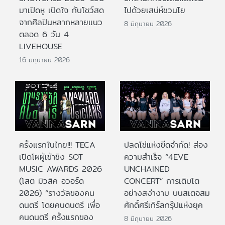
มาเปิดหู เปิดใจ กับโชว์สด
ไปด้วยเสน่ห์ชวนโย
จากศิลปินหลากหลายแนว
8 มิถุนายน 2026
ตลอด 6 วัน 4
LIVEHOUSE
16 มิถุนายน 2026
ครั้งแรกในไทย!!! TECA
ปลดโซ่แห่งขีดจำกัด! ส่อง
เปิดโผผู้เข้าชิง SOT
ความสำเร็จ “4EVE
MUSIC AWARDS 2026
UNCHAINED
(โสต มิวสิค อวอร์ด
CONCERT” การเติบโต
2026) “รางวัลของคน
อย่างสง่างาม บนสเตจสม
ดนตรี โดยคนดนตรี เพื่อ
ศักดิ์ศรีเกิร์ลกรุ๊ปแห่งยุค
คนดนตรี ครั้งแรกของ
8 มิถุนายน 2026