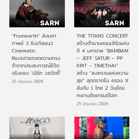
“fromearth” ส่งมหา
THE TITANS CONCERT
กาพย์ 3 ซิงเกิลแนว
สร้างตำนานคอนเสิร์ตแห่ง
Cinematic
ปี 4 มหาเทพ “BAMBAM
Rockถ่ายทอดความทรง
– JEFF SATUR – PP
จำจากประสบการณ์ชีวิต
KRIT – TIMETHAI”
จริงของ "เอิร์ท วสวัตติ์"
สร้าง “สงครามแห่งความ
สุข” สุดตราตรึง ครอง X
25 มิถุนายน 2026
อันดับ 1 ไทย 2 วันซ้อน
ทะยานติดเทรนด์โลก
25 มิถุนายน 2026