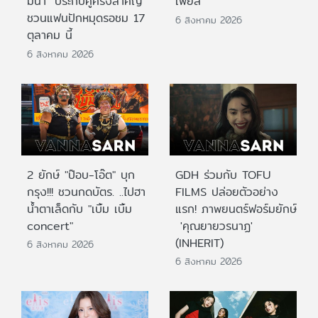
มีนา" ประกบคู่ครั้งสำคัญ
เฟียส”
ชวนแฟนปักหมุดรอชม 17
6 สิงหาคม 2026
ตุลาคม นี้
6 สิงหาคม 2026
2 ยักษ์ "ป๊อบ-โอ๊ต" บุก
GDH ร่วมกับ TOFU
กรุง!!! ชวนกดบัตร. ..ไปฮา
FILMS ปล่อยตัวอย่าง
น้ำตาเล็ดกับ "เบิ้ม เบิ้ม
แรก! ภาพยนตร์ฟอร์มยักษ์
concert"
'คุณยายวรนาฏ'
(INHERIT)
6 สิงหาคม 2026
6 สิงหาคม 2026