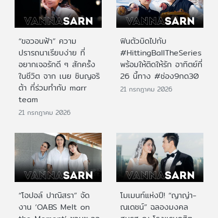
“ขอวอนฟ้า” ความ
ฟินตัวบิดไปกับ
ปรารถนาเรียบง่าย ที่
#HittingBallTheSeries
อยากเจอรักดี ๆ สักครั้ง
พร้อมให้ติดให้รัก อาทิตย์ที่
ในชีวิต จาก เนย ซินญอริ
26 นี้ทาง #ช่อง9กด30
ต้า ที่ร่วมทำกับ marr
21 กรกฎาคม 2026
team
21 กรกฎาคม 2026
“โอปอล์ ปาณิสรา” จัด
โมเมนท์แห่งปี! “ญาญ่า-
งาน ‘OABS Melt on
ณเดชน์” ฉลองมงคล