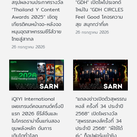
สรุปผลงานประกาศรางวัล
"GDH" เปิดโผโปรเจกต์
“Thailand Y Content
ใหม่ใน "GDH CIRCLES
Awards 2025” เชิดชู
Feel Good โคจรความ
เกียรติคนหน้าจอ-หลังจอ
สุข สนุกกว่าที่เค
หนุนอุตสาหกรรมซีรีส์วาย
26 กรกฎาคม 2026
ไทยสู่สากล
26 กรกฎาคม 2026
iQIYI International
“แถลงข่าวเปิดตัวสุพรรณ
เผยเทรนด์คอนเทนต์ครึ่งปี
หงส์ ครั้งที่ 34 ประจำปี
แรก 2026 ซีรีส์จีนและ
2568” เปิดโผรางวัล
ไมโครดราม่าขึ้นแท่นสอง
“สุพรรณหงส์ครั้งที่ 34
ขุมพลังหลัก ดันการ
ประจำปี 2568” “ผีใช้ได้
เติบโตทั่วโลก
ค่ะ” ท็อปฟอร์มเข้าชิง