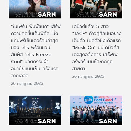
"ใบเฟิร์น พิมพ์ชนก" เสิร์ฟ
เดบิวต์แล้ว! 5 สาว
ความสดชื่นเต็มพิกัด! นั่ง
“TACE” ก้าวสู่ศิลปินอย่าง
แท่นพรีเซ็นเตอร์คนล่าสุด
เต็มตัว เปิดตัวซิงเกิลแรก
ของ elis พร้อมชวน
“Mask On” บนเดบิวต์ส
สัมผัส "elis Freeze
เตจสุดอลังการ เสิร์ฟเพ
Cool" นวัตกรรมผ้า
อร์ฟอร์แมนซ์สะกดทุก
อนามัยแบบเย็น ครั้งแรก
สายตา
จากเอลิส
26 กรกฎาคม 2026
26 กรกฎาคม 2026