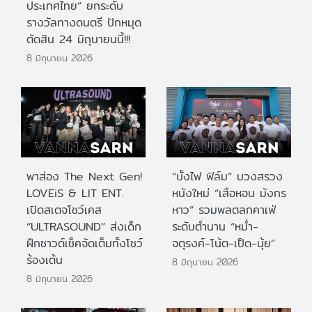
ประเทศไทย” ยกระดับ
รางวัลทางดนตรี ปักหมุด
ตัดสิน 24 มิถุนายนนี้!!!
8 มิถุนายน 2026
พาส่อง The Next Gen!
“บั้งไฟ ฟิล์ม” บวงสรวง
LOVEiS & LIT ENT.
หนังใหม่ “เสือหอน มังกร
เปิดสเตจโชว์เคส
หาว” รวมพลตลกคาเฟ่
“ULTRASOUND” ส่งเด็ก
ระดับตำนาน “หม่ำ-
ฝึกซาวด์เช็คจัดเต็มทั้งโชว์
จตุรงค์-โน้ต-เป็ด-นุ้ย”
ร้องเต้น
8 มิถุนายน 2026
8 มิถุนายน 2026