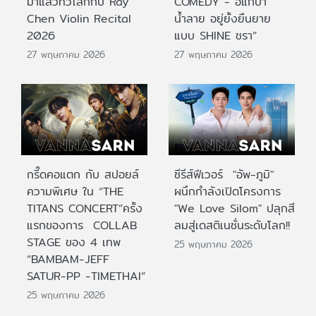
มาแล้วทั่วโลกกับ Ray
COMEDY - อิแก่บ้า
Chen Violin Recital
น้ำลาย อยู่ยั้งยืนยาย
2026
แบบ SHINE ชรา”
27 พฤษภาคม 2026
27 พฤษภาคม 2026
กรี๊ดคอแตก กับ สปอยล์
ซีรีส์ฟีเวอร์ "อัพ-ภูมิ"
ความพิเศษ ใน “THE
ผนึกกำลังเปิดโครงการ
TITANS CONCERT”ครั้ง
"We Love Silom" ปลุกสี
แรกของการ COLLAB
ลมสู่เดสติเนชั่นระดับโลก!!
STAGE ของ 4 เทพ
25 พฤษภาคม 2026
“BAMBAM-JEFF
SATUR-PP -TIMETHAI”
25 พฤษภาคม 2026