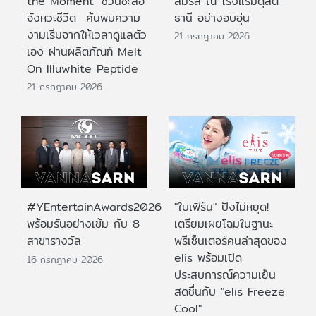
the Moment’ ชวนชะลอ
สมรส ณ โรงแรมดุสิต
จังหวะชีวิต ค้นพบความ
ธานี อย่างอบอุ่น
งามเริ่มจากให้เวลาดูแลตัว
21 กรกฎาคม 2026
เอง ผ่านผลิตภัณฑ์ Melt
On Illuwhite Peptide
21 กรกฎาคม 2026
#YEntertainAwards2026
"ใบเฟิร์น" ปังไม่หยุด!
พร้อมรันอย่างเข้ม กับ 8
เตรียมเผยโฉมในฐานะ
สาขารางวัล
พรีเซ็นเตอร์คนล่าสุดของ
elis พร้อมเปิด
16 กรกฎาคม 2026
ประสบการณ์ความเย็น
สดชื่นกับ "elis Freeze
Cool"