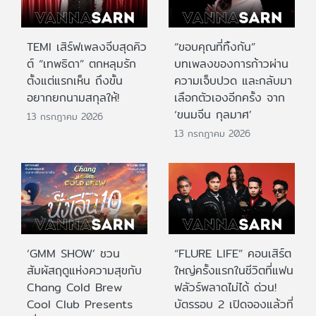
TEMI เสิร์ฟเพลงจีบสุดคิว
“ขอบคุณที่ทิ้งกัน”
ต์ “เทพธิดา” ตกหลุมรัก
บทเพลงของการก้าวผ่าน
ตั้งแต่แรกเห็น ถึงขั้น
ความเจ็บปวด และกลับมา
อยากยกนามสกุลให้!
เลือกตัวเองอีกครั้ง จาก
‘ขนมจีน กุลมาศ’
13 กรกฎาคม 2026
13 กรกฎาคม 2026
‘GMM SHOW’ ชวน
“FLURE LIFE” คอนเสิร์ต
สัมผัสฤดูแห่งความสุขกับ
ใหญ่ครั้งแรกในชีวิตที่แฟน
Chang Cold Brew
ฟลัวร์พลาดไม่ได้ ด่วน!
Cool Club Presents
บัตรรอบ 2 เปิดจองแล้วที่