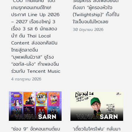
“CUU Thailand” เปิด
Slapkiss ส่งเพลงยินดี
เกมรุกคอนเทนต์ไทย!
ถึงเขา “ผู้ครองหัวใจ
ประกาศ Line Up 2026
(Twilightship)” ทั้งที่ใน
– 2027 เรือธงใหญ่ 3
ใจเจ็บจนไม่ไหวเลย
เรื่อง 3 รส 6 นักแสดง
30 มิถุนายน 2026
นำ! ดัน Thai Local
Content ส่งออกศิลปิน
ไทยสู่ตลาดจีน
“บุพเพสันนิวาส” ชูโรง
“ออกัส-เล้ง” ทำเพลงจีน
ร่วมกับ Tencent Music
4 กรกฎาคม 2026
“ช่อง 9” จัดคอนเทนต์แบ
‘เดี่ยวไมโครโฟน’ กลับมา