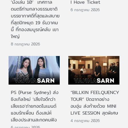
‘นั่งเล่น 10’ เทศกาล
I Have Ticket
ดนตรีท่ามกลางธรรมชาติ
6 กรกฎาคม 2026
บรรยากาศดีที่สุดและสบาย
ที่สุดปักหมุด 19 ธันวาคม
นี้ ที่ทองสมบูรณ์คลับ เขา
ใหญ่
8 กรกฎาคม 2026
PS (Purse Sydney) ส่ง
“BILLKIN FEELQUENCY
ซิงเกิลใหม่ ‘เสียใจดีกว่า
TOUR” ปิดฉากอย่าง
เสียเธอ’ถ่ายทอดโมเมนต์
อบอุ่น ส่งท้ายด้วย MINI
แอบรักเพื่อน ดึงเสน่ห์
LIVE SESSION สุดพิเศษ
เสียงประสานสะกดคนฟัง
4 กรกฎาคม 2026
6 กรกฎาคม 2026