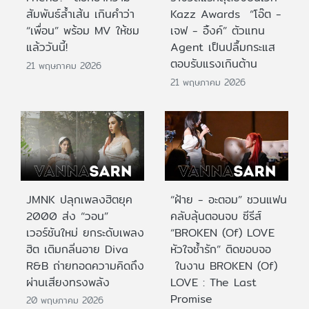
สัมพันธ์ล้ำเส้น เกินคำว่า
Kazz Awards “โอ๊ต -
“เพื่อน” พร้อม MV ให้ชม
เจฟ - อิ้งค์” ตัวแทน
แล้ววันนี้!
Agent เป็นปลื้มกระแส
ตอบรับแรงเกินต้าน
21 พฤษภาคม 2026
21 พฤษภาคม 2026
JMNK ปลุกเพลงฮิตยุค
“ฝ้าย - อะตอม” ชวนแฟน
2000 ส่ง “วอน”
คลับลุ้นตอนจบ ซีรีส์
เวอร์ชันใหม่ ยกระดับเพลง
“BROKEN (Of) LOVE
ฮิต เติมกลิ่นอาย Diva
หัวใจช้ำรัก” ติดขอบจอ
R&B ถ่ายทอดความคิดถึง
ในงาน BROKEN (Of)
ผ่านเสียงทรงพลัง
LOVE : The Last
Promise
20 พฤษภาคม 2026