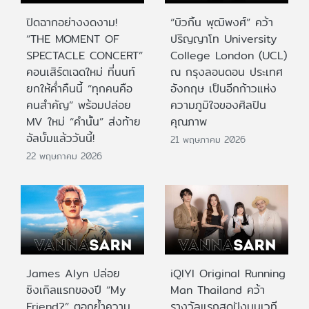
ปิดฉากอย่างงดงาม!
“บิวกิ้น พุฒิพงศ์” คว้า
“THE MOMENT OF
ปริญญาโท University
SPECTACLE CONCERT”
College London (UCL)
คอนเสิร์ตเฉดใหม่ ที่นนท์
ณ กรุงลอนดอน ประเทศ
ยกให้ค่ำคืนนี้ “ทุกคนคือ
อังกฤษ เป็นอีกก้าวแห่ง
คนสำคัญ” พร้อมปล่อย
ความภูมิใจของศิลปิน
MV ใหม่ “คำนั้น” ส่งท้าย
คุณภาพ
อัลบั้มแล้ววันนี้!
21 พฤษภาคม 2026
22 พฤษภาคม 2026
James Alyn ปล่อย
iQIYI Original Running
ซิงเกิลแรกของปี “My
Man Thailand คว้า
Friend?” ตอกย้ำความ
รางวัลแรกสุดปังบนเวที