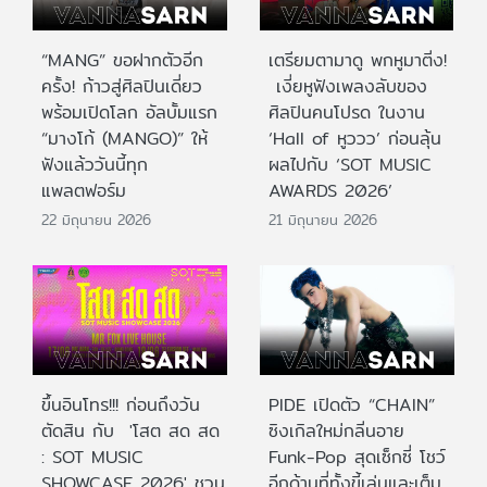
“MANG” ขอฝากตัวอีก
เตรียมตามาดู พกหูมาติ่ง!
ครั้ง! ก้าวสู่ศิลปินเดี่ยว
เงี่ยหูฟังเพลงลับของ
พร้อมเปิดโลก อัลบั้มแรก
ศิลปินคนโปรด ในงาน
“มางโก้ (MANGO)” ให้
‘Hall of หูววว’ ก่อนลุ้น
ฟังแล้ววันนี้ทุก
ผลไปกับ ‘SOT MUSIC
แพลตฟอร์ม
AWARDS 2026’
22 มิถุนายน 2026
21 มิถุนายน 2026
ขึ้นอินโทร!!! ก่อนถึงวัน
PIDE เปิดตัว “CHAIN”
ตัดสิน กับ 'โสต สด สด
ซิงเกิลใหม่กลิ่นอาย
: SOT MUSIC
Funk-Pop สุดเซ็กซี่ โชว์
SHOWCASE 2026' ชวน
อีกด้านที่ทั้งขี้เล่นและเต็ม