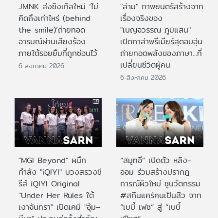
JMNK ส่งซิงเกิลใหม่ ‘ไม่
"ล่าม" ภาพยนตร์สร้างจาก
คิดถึงเท่าไหร่ (behind
เรื่องจริงของ
the smile)’ถ่ายทอด
"เบญจวรรณ ภูมิแสน"
อารมณ์ผ่านเสียงร้อง
เปิดกาล่าพรีเมียร์สุดอบอุ่น
ภายใต้รอยยิ้มที่ถูกซ่อนไว้
ถ่ายทอดพลังของภาษา...ที่
เปลี่ยนชีวิตผู้คน
6 สิงหาคม 2026
6 สิงหาคม 2026
"MGI Beyond" ผนึก
“สมูทอี” เปิดตัว หลิง-
กำลัง "iQIYI" บวงสรวงซี
ออม ร่วมสร้างปรากฎ
รีส์ iQIYI Original
การณ์ผิวใหม่ ชูนวัตกรรม
"Under Her Rules ใต้
#สกินแคร์คนเป็นสิว จาก
เงาจันทรา" เปิดเคมี "อุ้ม–
“เบบี้ เฟซ” สู่ “เบบี้