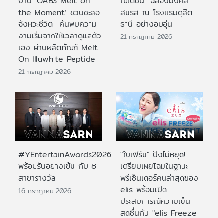
งาน ‘OABS Melt on
ณเดชน์” ฉลองมงคล
the Moment’ ชวนชะลอ
สมรส ณ โรงแรมดุสิต
จังหวะชีวิต ค้นพบความ
ธานี อย่างอบอุ่น
งามเริ่มจากให้เวลาดูแลตัว
21 กรกฎาคม 2026
เอง ผ่านผลิตภัณฑ์ Melt
On Illuwhite Peptide
21 กรกฎาคม 2026
#YEntertainAwards2026
"ใบเฟิร์น" ปังไม่หยุด!
พร้อมรันอย่างเข้ม กับ 8
เตรียมเผยโฉมในฐานะ
สาขารางวัล
พรีเซ็นเตอร์คนล่าสุดของ
elis พร้อมเปิด
16 กรกฎาคม 2026
ประสบการณ์ความเย็น
สดชื่นกับ "elis Freeze