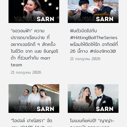
“ขอวอนฟ้า” ความ
ฟินตัวบิดไปกับ
ปรารถนาเรียบง่าย ที่
#HittingBallTheSeries
อยากเจอรักดี ๆ สักครั้ง
พร้อมให้ติดให้รัก อาทิตย์ที่
ในชีวิต จาก เนย ซินญอริ
26 นี้ทาง #ช่อง9กด30
ต้า ที่ร่วมทำกับ marr
21 กรกฎาคม 2026
team
21 กรกฎาคม 2026
“โอปอล์ ปาณิสรา” จัด
โมเมนท์แห่งปี! “ญาญ่า-