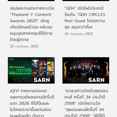
สรุปผลงานประกาศรางวัล
"GDH" เปิดโผโปรเจกต์
“Thailand Y Content
ใหม่ใน "GDH CIRCLES
Awards 2025” เชิดชู
Feel Good โคจรความ
เกียรติคนหน้าจอ-หลังจอ
สุข สนุกกว่าที่เค
หนุนอุตสาหกรรมซีรีส์วาย
26 กรกฎาคม 2026
ไทยสู่สากล
26 กรกฎาคม 2026
iQIYI International
“แถลงข่าวเปิดตัวสุพรรณ
เผยเทรนด์คอนเทนต์ครึ่งปี
หงส์ ครั้งที่ 34 ประจำปี
แรก 2026 ซีรีส์จีนและ
2568” เปิดโผรางวัล
ไมโครดราม่าขึ้นแท่นสอง
“สุพรรณหงส์ครั้งที่ 34
ขุมพลังหลัก ดันการ
ประจำปี 2568” “ผีใช้ได้