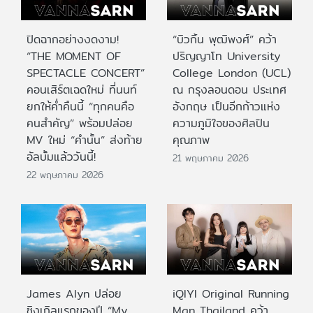
ปิดฉากอย่างงดงาม!
“บิวกิ้น พุฒิพงศ์” คว้า
“THE MOMENT OF
ปริญญาโท University
SPECTACLE CONCERT”
College London (UCL)
คอนเสิร์ตเฉดใหม่ ที่นนท์
ณ กรุงลอนดอน ประเทศ
ยกให้ค่ำคืนนี้ “ทุกคนคือ
อังกฤษ เป็นอีกก้าวแห่ง
คนสำคัญ” พร้อมปล่อย
ความภูมิใจของศิลปิน
MV ใหม่ “คำนั้น” ส่งท้าย
คุณภาพ
อัลบั้มแล้ววันนี้!
21 พฤษภาคม 2026
22 พฤษภาคม 2026
James Alyn ปล่อย
iQIYI Original Running
ซิงเกิลแรกของปี “My
Man Thailand คว้า