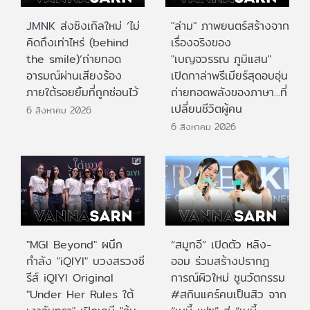
JMNK ส่งซิงเกิลใหม่ ‘ไม่
"ล่าม" ภาพยนตร์สร้างจาก
คิดถึงเท่าไหร่ (behind
เรื่องจริงของ
the smile)’ถ่ายทอด
"เบญจวรรณ ภูมิแสน"
อารมณ์ผ่านเสียงร้อง
เปิดกาล่าพรีเมียร์สุดอบอุ่น
ภายใต้รอยยิ้มที่ถูกซ่อนไว้
ถ่ายทอดพลังของภาษา...ที่
เปลี่ยนชีวิตผู้คน
6 สิงหาคม 2026
6 สิงหาคม 2026
"MGI Beyond" ผนึก
“สมูทอี” เปิดตัว หลิง-
กำลัง "iQIYI" บวงสรวงซี
ออม ร่วมสร้างปรากฎ
รีส์ iQIYI Original
การณ์ผิวใหม่ ชูนวัตกรรม
"Under Her Rules ใต้
#สกินแคร์คนเป็นสิว จาก