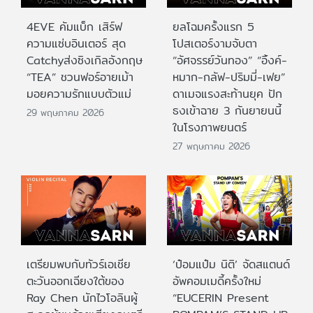
4EVE คัมแบ็ก เสิร์ฟ
ยลโฉมครั้งแรก 5
ความแซ่บอินเตอร์ สุด
โปสเตอร์งามจับตา
Catchyส่งซิงเกิลอังกฤษ
“อัศจรรย์วันทอง” “อิ้งค์-
“TEA” ชวนฟอร์อายเม้า
หมาก-กลัฟ-ปริมมี่-เฟย”
มอยความรักแบบตัวแม่
ดาเมจแรงสะท้านยุค ปัก
ธงเข้าฉาย 3 กันยายนนี้
29 พฤษภาคม 2026
ในโรงภาพยนตร์
27 พฤษภาคม 2026
เตรียมพบกับทัวร์เอเชีย
‘ป๋อมแป๋ม นิติ’ จัดสแตนด์
ตะวันออกเฉียงใต้ของ
อัพคอมเมดี้ครั้งใหม่
Ray Chen นักไวโอลินผู้
“EUCERIN Present