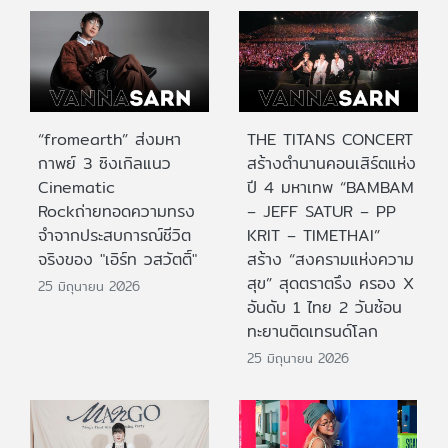
“fromearth” ส่งมหา
THE TITANS CONCERT
กาพย์ 3 ซิงเกิลแนว
สร้างตำนานคอนเสิร์ตแห่ง
Cinematic
ปี 4 มหาเทพ “BAMBAM
Rockถ่ายทอดความทรง
– JEFF SATUR – PP
จำจากประสบการณ์ชีวิต
KRIT – TIMETHAI”
จริงของ "เอิร์ท วสวัตติ์"
สร้าง “สงครามแห่งความ
สุข” สุดตราตรึง ครอง X
25 มิถุนายน 2026
อันดับ 1 ไทย 2 วันซ้อน
ทะยานติดเทรนด์โลก
25 มิถุนายน 2026