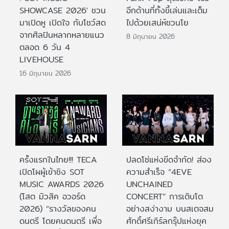
SHOWCASE 2026' ชวน
อีกด้านที่ทั้งขี้เล่นและเต็ม
มาเปิดหู เปิดใจ กับโชว์สด
ไปด้วยเสน่ห์ชวนโย
จากศิลปินหลากหลายแนว
8 มิถุนายน 2026
ตลอด 6 วัน 4
LIVEHOUSE
16 มิถุนายน 2026
ครั้งแรกในไทย!!! TECA
ปลดโซ่แห่งขีดจำกัด! ส่อง
เปิดโผผู้เข้าชิง SOT
ความสำเร็จ “4EVE
MUSIC AWARDS 2026
UNCHAINED
(โสต มิวสิค อวอร์ด
CONCERT” การเติบโต
2026) “รางวัลของคน
อย่างสง่างาม บนสเตจสม
ดนตรี โดยคนดนตรี เพื่อ
ศักดิ์ศรีเกิร์ลกรุ๊ปแห่งยุค