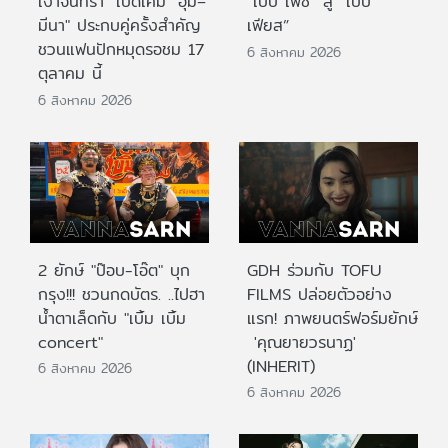
เงาจันทรา" เปิดเคมี "อุ้ม–
“เบบี้ เฟซ” สู่ “เบบี้
มีนา" ประกบคู่ครั้งสำคัญ
เฟียส”
ชวนแฟนปักหมุดรอชม 17
6 สิงหาคม 2026
ตุลาคม นี้
6 สิงหาคม 2026
2 ยักษ์ "ป๊อบ-โอ๊ต" บุก
GDH ร่วมกับ TOFU
กรุง!!! ชวนกดบัตร. ..ไปฮา
FILMS ปล่อยตัวอย่าง
น้ำตาเล็ดกับ "เบิ้ม เบิ้ม
แรก! ภาพยนตร์ฟอร์มยักษ์
concert"
'คุณยายวรนาฏ'
(INHERIT)
6 สิงหาคม 2026
6 สิงหาคม 2026