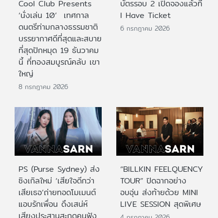
Cool Club Presents
บัตรรอบ 2 เปิดจองแล้วที่
‘นั่งเล่น 10’ เทศกาล
I Have Ticket
ดนตรีท่ามกลางธรรมชาติ
6 กรกฎาคม 2026
บรรยากาศดีที่สุดและสบาย
ที่สุดปักหมุด 19 ธันวาคม
นี้ ที่ทองสมบูรณ์คลับ เขา
ใหญ่
8 กรกฎาคม 2026
PS (Purse Sydney) ส่ง
“BILLKIN FEELQUENCY
ซิงเกิลใหม่ ‘เสียใจดีกว่า
TOUR” ปิดฉากอย่าง
เสียเธอ’ถ่ายทอดโมเมนต์
อบอุ่น ส่งท้ายด้วย MINI
แอบรักเพื่อน ดึงเสน่ห์
LIVE SESSION สุดพิเศษ
เสียงประสานสะกดคนฟัง
4 กรกฎาคม 2026