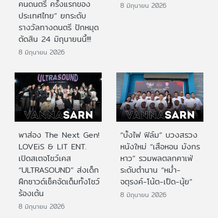
คนดนตรี ครั้งแรกของ
8 มิถุนายน 2026
ประเทศไทย” ยกระดับ
รางวัลทางดนตรี ปักหมุด
ตัดสิน 24 มิถุนายนนี้!!!
8 มิถุนายน 2026
พาส่อง The Next Gen!
“บั้งไฟ ฟิล์ม” บวงสรวง
LOVEiS & LIT ENT.
หนังใหม่ “เสือหอน มังกร
เปิดสเตจโชว์เคส
หาว” รวมพลตลกคาเฟ่
“ULTRASOUND” ส่งเด็ก
ระดับตำนาน “หม่ำ-
ฝึกซาวด์เช็คจัดเต็มทั้งโชว์
จตุรงค์-โน้ต-เป็ด-นุ้ย”
ร้องเต้น
8 มิถุนายน 2026
8 มิถุนายน 2026