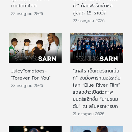
เติบโตทั่วโลก
ค่ะ” ท็อปฟอร์มเข้าชิง
สูงสุด 15 รางวัล
22 กรกฎาคม 2026
22 กรกฎาคม 2026
JuicyTomatoes-
“เกสโร เอ็นเตอร์เทนเม้น
"Forever For You"
ท์” จับมือพาร์ทเนอร์ระดับ
โลก “Blue River Film”
22 กรกฎาคม 2026
แถลงข่าวเปิดตัวภาพ
ยนตร์แอ็กชั่น “นายขนม
ต้ม” ณ สโมสรทหารบก
21 กรกฎาคม 2026