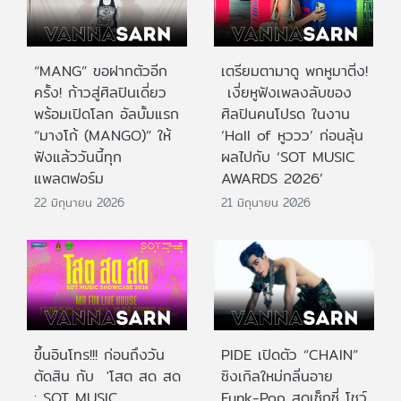
“MANG” ขอฝากตัวอีก
เตรียมตามาดู พกหูมาติ่ง!
ครั้ง! ก้าวสู่ศิลปินเดี่ยว
เงี่ยหูฟังเพลงลับของ
พร้อมเปิดโลก อัลบั้มแรก
ศิลปินคนโปรด ในงาน
“มางโก้ (MANGO)” ให้
‘Hall of หูววว’ ก่อนลุ้น
ฟังแล้ววันนี้ทุก
ผลไปกับ ‘SOT MUSIC
แพลตฟอร์ม
AWARDS 2026’
22 มิถุนายน 2026
21 มิถุนายน 2026
ขึ้นอินโทร!!! ก่อนถึงวัน
PIDE เปิดตัว “CHAIN”
ตัดสิน กับ 'โสต สด สด
ซิงเกิลใหม่กลิ่นอาย
: SOT MUSIC
Funk-Pop สุดเซ็กซี่ โชว์