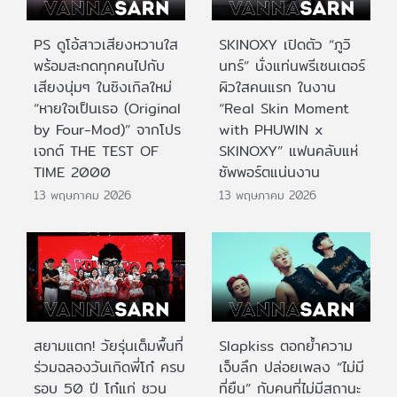
PS ดูโอ้สาวเสียงหวานใส
SKINOXY เปิดตัว “ภูวิ
พร้อมสะกดทุกคนไปกับ
นทร์” นั่งแท่นพรีเซนเตอร์
เสียงนุ่มๆ ในซิงเกิลใหม่
ผิวใสคนแรก ในงาน
“หายใจเป็นเธอ (Original
“Real Skin Moment
by Four-Mod)” จากโปร
with PHUWIN x
เจกต์ THE TEST OF
SKINOXY” แฟนคลับแห่
TIME 2000
ซัพพอร์ตแน่นงาน
13 พฤษภาคม 2026
13 พฤษภาคม 2026
สยามแตก! วัยรุ่นเต็มพื้นที่
Slapkiss ตอกย้ำความ
ร่วมฉลองวันเกิดพี่โก๋ ครบ
เจ็บลึก ปล่อยเพลง “ไม่มี
รอบ 50 ปี โก๋แก่ ชวน
ที่ยืน” กับคนที่ไม่มีสถานะ