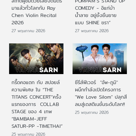
สะกดผู้ชมด้วยเสียงดนตรี
POMPAM’S STAND UP
มาแล้วทั่วโลกกับ Ray
COMEDY - อิแก่บ้า
Chen Violin Recital
น้ำลาย อยู่ยั้งยืนยาย
2026
แบบ SHINE ชรา”
27 พฤษภาคม 2026
27 พฤษภาคม 2026
กรี๊ดคอแตก กับ สปอยล์
ซีรีส์ฟีเวอร์ "อัพ-ภูมิ"
ความพิเศษ ใน “THE
ผนึกกำลังเปิดโครงการ
TITANS CONCERT”ครั้ง
"We Love Silom" ปลุกสี
แรกของการ COLLAB
ลมสู่เดสติเนชั่นระดับโลก!!
STAGE ของ 4 เทพ
25 พฤษภาคม 2026
“BAMBAM-JEFF
SATUR-PP -TIMETHAI”
25 พฤษภาคม 2026