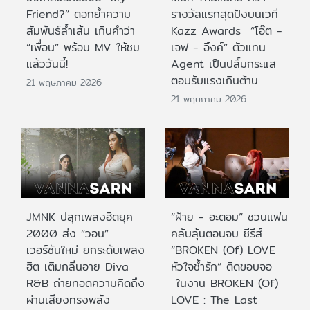
Friend?” ตอกย้ำความ
รางวัลแรกสุดปังบนเวที
สัมพันธ์ล้ำเส้น เกินคำว่า
Kazz Awards “โอ๊ต -
“เพื่อน” พร้อม MV ให้ชม
เจฟ - อิ้งค์” ตัวแทน
แล้ววันนี้!
Agent เป็นปลื้มกระแส
ตอบรับแรงเกินต้าน
21 พฤษภาคม 2026
21 พฤษภาคม 2026
JMNK ปลุกเพลงฮิตยุค
“ฝ้าย - อะตอม” ชวนแฟน
2000 ส่ง “วอน”
คลับลุ้นตอนจบ ซีรีส์
เวอร์ชันใหม่ ยกระดับเพลง
“BROKEN (Of) LOVE
ฮิต เติมกลิ่นอาย Diva
หัวใจช้ำรัก” ติดขอบจอ
R&B ถ่ายทอดความคิดถึง
ในงาน BROKEN (Of)
ผ่านเสียงทรงพลัง
LOVE : The Last