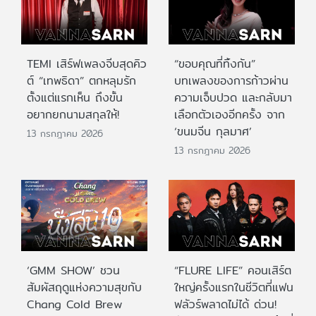
TEMI เสิร์ฟเพลงจีบสุดคิว
“ขอบคุณที่ทิ้งกัน”
ต์ “เทพธิดา” ตกหลุมรัก
บทเพลงของการก้าวผ่าน
ตั้งแต่แรกเห็น ถึงขั้น
ความเจ็บปวด และกลับมา
อยากยกนามสกุลให้!
เลือกตัวเองอีกครั้ง จาก
‘ขนมจีน กุลมาศ’
13 กรกฎาคม 2026
13 กรกฎาคม 2026
‘GMM SHOW’ ชวน
“FLURE LIFE” คอนเสิร์ต
สัมผัสฤดูแห่งความสุขกับ
ใหญ่ครั้งแรกในชีวิตที่แฟน
Chang Cold Brew
ฟลัวร์พลาดไม่ได้ ด่วน!