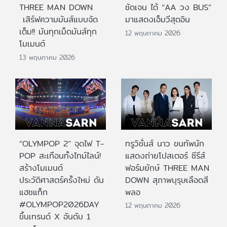
THREE MAN DOWN
ชัดเจน ได้ “AA วง BUS”
เสิร์ฟความมันส์แบบจัด
มาแสดงเอ็มวีสุดอิน
เต็ม!! มันทุกเม็ดมันส์ทุก
12 พฤษภาคม 2026
โมเมนต์
13 พฤษภาคม 2026
“OLYMPOP 2” จุดไฟ T-
ทรูวิชั่นส์ นาว ขนทัพนัก
POP สะเทือนทั้งไทม์ไลน์!
แสดงถ่ายโปสเตอร์ ซีรีส์
สร้างโมเมนต์
ฟอร์มยักษ์ THREE MAN
ประวัติศาสตร์ครั้งใหม่ ดัน
DOWN สุภาพบุรุษเลือดสี
แฮชแท็ก
พลอ
#OLYMPOP2026DAY
12 พฤษภาคม 2026
ขึ้นเทรนด์ X อันดับ 1