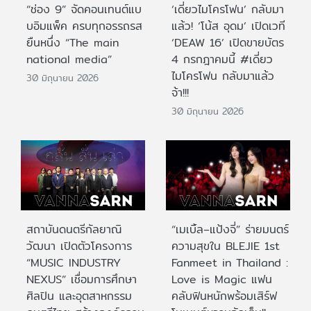
“ช่อง 9” จัดคอนเทนต์แบ
‘เดี่ยวไมโครโฟน’ กลับมา
บอิมแพ็ค ครบทุกอรรถรส
แล้ว! ‘โน้ส อุดม’ เปิดเวที
ยืนหนึ่ง “The main
‘DEAW 16’ เปิดขายบัตร
national media”
4 กรกฎาคมนี้ #เดี่ยว
ไมโครโฟน กลับมาแล้ว
30 มิถุนายน 2026
จ้า!!!
30 มิถุนายน 2026
สถาบันดนตรีกัลยาณิ
“เมเบิ้ล–แป้งจี่” ร่ายมนตร์
วัฒนา เปิดตัวโครงการ
ความสุขใน BLEJIE 1st
“MUSIC INDUSTRY
Fanmeet in Thailand :
NEXUS” เชื่อมการศึกษา
Love is Magic แฟน
ศิลปิน และอุตสาหกรรม
คลับฟินหนักพร้อมเสิร์ฟ