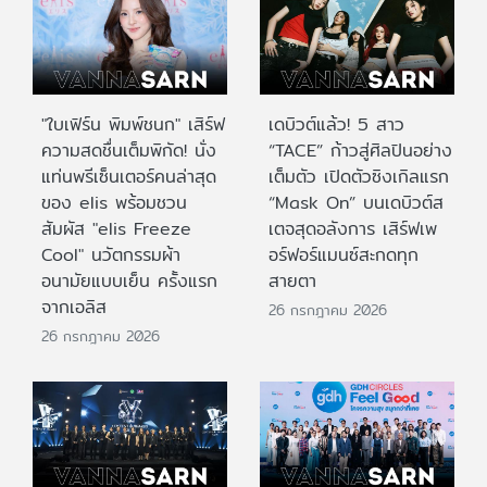
"ใบเฟิร์น พิมพ์ชนก" เสิร์ฟ
เดบิวต์แล้ว! 5 สาว
ความสดชื่นเต็มพิกัด! นั่ง
“TACE” ก้าวสู่ศิลปินอย่าง
แท่นพรีเซ็นเตอร์คนล่าสุด
เต็มตัว เปิดตัวซิงเกิลแรก
ของ elis พร้อมชวน
“Mask On” บนเดบิวต์ส
สัมผัส "elis Freeze
เตจสุดอลังการ เสิร์ฟเพ
Cool" นวัตกรรมผ้า
อร์ฟอร์แมนซ์สะกดทุก
อนามัยแบบเย็น ครั้งแรก
สายตา
จากเอลิส
26 กรกฎาคม 2026
26 กรกฎาคม 2026