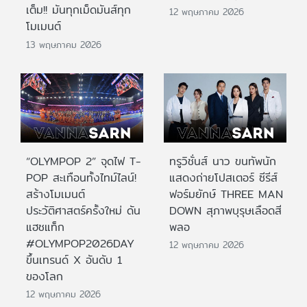
เต็ม!! มันทุกเม็ดมันส์ทุก
12 พฤษภาคม 2026
โมเมนต์
13 พฤษภาคม 2026
“OLYMPOP 2” จุดไฟ T-
ทรูวิชั่นส์ นาว ขนทัพนัก
POP สะเทือนทั้งไทม์ไลน์!
แสดงถ่ายโปสเตอร์ ซีรีส์
สร้างโมเมนต์
ฟอร์มยักษ์ THREE MAN
ประวัติศาสตร์ครั้งใหม่ ดัน
DOWN สุภาพบุรุษเลือดสี
แฮชแท็ก
พลอ
#OLYMPOP2026DAY
12 พฤษภาคม 2026
ขึ้นเทรนด์ X อันดับ 1
ของโลก
12 พฤษภาคม 2026