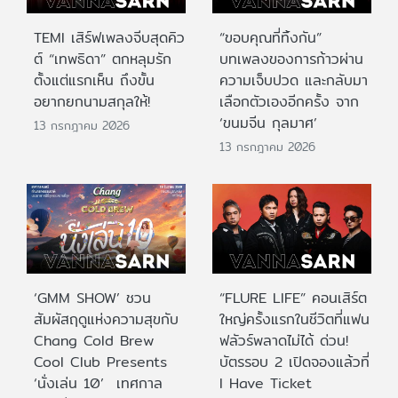
TEMI เสิร์ฟเพลงจีบสุดคิว
“ขอบคุณที่ทิ้งกัน”
ต์ “เทพธิดา” ตกหลุมรัก
บทเพลงของการก้าวผ่าน
ตั้งแต่แรกเห็น ถึงขั้น
ความเจ็บปวด และกลับมา
อยากยกนามสกุลให้!
เลือกตัวเองอีกครั้ง จาก
‘ขนมจีน กุลมาศ’
13 กรกฎาคม 2026
13 กรกฎาคม 2026
‘GMM SHOW’ ชวน
“FLURE LIFE” คอนเสิร์ต
สัมผัสฤดูแห่งความสุขกับ
ใหญ่ครั้งแรกในชีวิตที่แฟน
Chang Cold Brew
ฟลัวร์พลาดไม่ได้ ด่วน!
Cool Club Presents
บัตรรอบ 2 เปิดจองแล้วที่
‘นั่งเล่น 10’ เทศกาล
I Have Ticket