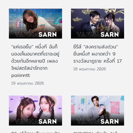
“แค่เธอยิ้ม” หนึ่งที ฉันก็
ซีรีส์ “สงครามส่งด่วน”
มองเห็นอนาคตที่เราจะอยู่
ยืนหนึ่ง!! ผงาดคว้า 9
ด้วยกันอีกหลายปี เพลง
รางวัลนาฏราช ครั้งที่ 17
ใหม่สดใสน่ารักจาก
18 พฤษภาคม 2026
paiiinntt
19 พฤษภาคม 2026