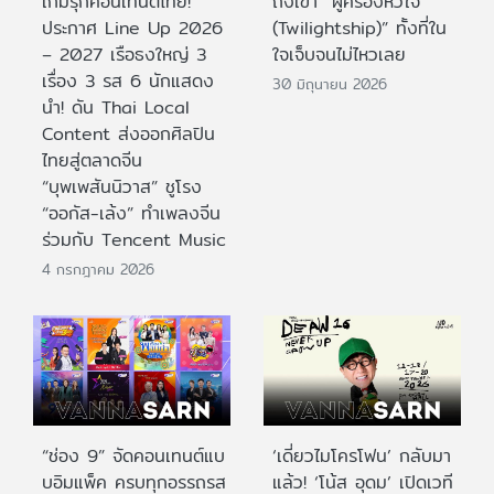
เกมรุกคอนเทนต์ไทย!
ถึงเขา “ผู้ครองหัวใจ
ประกาศ Line Up 2026
(Twilightship)” ทั้งที่ใน
– 2027 เรือธงใหญ่ 3
ใจเจ็บจนไม่ไหวเลย
เรื่อง 3 รส 6 นักแสดง
30 มิถุนายน 2026
นำ! ดัน Thai Local
Content ส่งออกศิลปิน
ไทยสู่ตลาดจีน
“บุพเพสันนิวาส” ชูโรง
“ออกัส-เล้ง” ทำเพลงจีน
ร่วมกับ Tencent Music
4 กรกฎาคม 2026
“ช่อง 9” จัดคอนเทนต์แบ
‘เดี่ยวไมโครโฟน’ กลับมา
บอิมแพ็ค ครบทุกอรรถรส
แล้ว! ‘โน้ส อุดม’ เปิดเวที