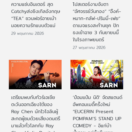
ความแซ่บอินเตอร์ สุด
โปสเตอร์งามจับตา
Catchyส่งซิงเกิลอังกฤษ
“อัศจรรย์วันทอง” “อิ้งค์-
“TEA” ชวนฟอร์อายเม้า
หมาก-กลัฟ-ปริมมี่-เฟย”
มอยความรักแบบตัวแม่
ดาเมจแรงสะท้านยุค ปัก
ธงเข้าฉาย 3 กันยายนนี้
29 พฤษภาคม 2026
ในโรงภาพยนตร์
27 พฤษภาคม 2026
เตรียมพบกับทัวร์เอเชีย
‘ป๋อมแป๋ม นิติ’ จัดสแตนด์
ตะวันออกเฉียงใต้ของ
อัพคอมเมดี้ครั้งใหม่
Ray Chen นักไวโอลินผู้
“EUCERIN Present
สะกดผู้ชมด้วยเสียงดนตรี
POMPAM’S STAND UP
มาแล้วทั่วโลกกับ Ray
COMEDY - อิแก่บ้า