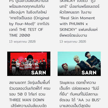
PS ดูโอ้สาวเสียงหวานใส
SKINOXY เปิดตัว “ภูวิ
พร้อมสะกดทุกคนไปกับ
นทร์” นั่งแท่นพรีเซนเตอร์
เสียงนุ่มๆ ในซิงเกิลใหม่
ผิวใสคนแรก ในงาน
“หายใจเป็นเธอ (Original
“Real Skin Moment
by Four-Mod)” จากโปร
with PHUWIN x
เจกต์ THE TEST OF
SKINOXY” แฟนคลับแห่
TIME 2000
ซัพพอร์ตแน่นงาน
13 พฤษภาคม 2026
13 พฤษภาคม 2026
สยามแตก! วัยรุ่นเต็มพื้นที่
Slapkiss ตอกย้ำความ
ร่วมฉลองวันเกิดพี่โก๋ ครบ
เจ็บลึก ปล่อยเพลง “ไม่มี
รอบ 50 ปี โก๋แก่ ชวน
ที่ยืน” กับคนที่ไม่มีสถานะ
THREE MAN DOWN
ชัดเจน ได้ “AA วง BUS”
เสิร์ฟความมันส์แบบจัด
มาแสดงเอ็มวีสุดอิน