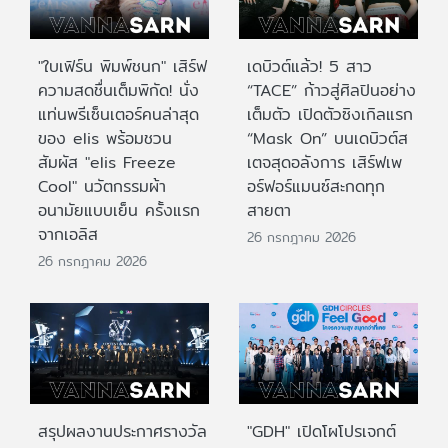
"ใบเฟิร์น พิมพ์ชนก" เสิร์ฟ
เดบิวต์แล้ว! 5 สาว
ความสดชื่นเต็มพิกัด! นั่ง
“TACE” ก้าวสู่ศิลปินอย่าง
แท่นพรีเซ็นเตอร์คนล่าสุด
เต็มตัว เปิดตัวซิงเกิลแรก
ของ elis พร้อมชวน
“Mask On” บนเดบิวต์ส
สัมผัส "elis Freeze
เตจสุดอลังการ เสิร์ฟเพ
Cool" นวัตกรรมผ้า
อร์ฟอร์แมนซ์สะกดทุก
อนามัยแบบเย็น ครั้งแรก
สายตา
จากเอลิส
26 กรกฎาคม 2026
26 กรกฎาคม 2026
สรุปผลงานประกาศรางวัล
"GDH" เปิดโผโปรเจกต์