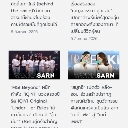
คิดถึงเท่าไหร่ (behind
เรื่องจริงของ
the smile)’ถ่ายทอด
"เบญจวรรณ ภูมิแสน"
อารมณ์ผ่านเสียงร้อง
เปิดกาล่าพรีเมียร์สุดอบอุ่น
ภายใต้รอยยิ้มที่ถูกซ่อนไว้
ถ่ายทอดพลังของภาษา...ที่
เปลี่ยนชีวิตผู้คน
6 สิงหาคม 2026
6 สิงหาคม 2026
"MGI Beyond" ผนึก
“สมูทอี” เปิดตัว หลิง-
กำลัง "iQIYI" บวงสรวงซี
ออม ร่วมสร้างปรากฎ
รีส์ iQIYI Original
การณ์ผิวใหม่ ชูนวัตกรรม
"Under Her Rules ใต้
#สกินแคร์คนเป็นสิว จาก
เงาจันทรา" เปิดเคมี "อุ้ม–
“เบบี้ เฟซ” สู่ “เบบี้
มีนา" ประกบคู่ครั้งสำคัญ
เฟียส”