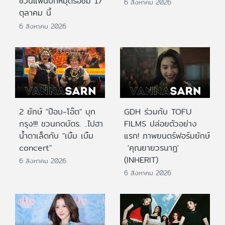
ชวนแฟนปักหมุดรอชม 17
6 สิงหาคม 2026
ตุลาคม นี้
6 สิงหาคม 2026
2 ยักษ์ "ป๊อบ-โอ๊ต" บุก
GDH ร่วมกับ TOFU
กรุง!!! ชวนกดบัตร. ..ไปฮา
FILMS ปล่อยตัวอย่าง
น้ำตาเล็ดกับ "เบิ้ม เบิ้ม
แรก! ภาพยนตร์ฟอร์มยักษ์
concert"
'คุณยายวรนาฏ'
(INHERIT)
6 สิงหาคม 2026
6 สิงหาคม 2026