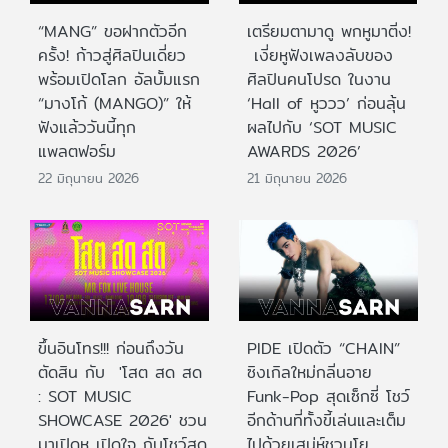
“MANG” ขอฝากตัวอีก
เตรียมตามาดู พกหูมาติ่ง!
ครั้ง! ก้าวสู่ศิลปินเดี่ยว
เงี่ยหูฟังเพลงลับของ
พร้อมเปิดโลก อัลบั้มแรก
ศิลปินคนโปรด ในงาน
“มางโก้ (MANGO)” ให้
‘Hall of หูววว’ ก่อนลุ้น
ฟังแล้ววันนี้ทุก
ผลไปกับ ‘SOT MUSIC
แพลตฟอร์ม
AWARDS 2026’
22 มิถุนายน 2026
21 มิถุนายน 2026
ขึ้นอินโทร!!! ก่อนถึงวัน
PIDE เปิดตัว “CHAIN”
ตัดสิน กับ 'โสต สด สด
ซิงเกิลใหม่กลิ่นอาย
: SOT MUSIC
Funk-Pop สุดเซ็กซี่ โชว์
SHOWCASE 2026' ชวน
อีกด้านที่ทั้งขี้เล่นและเต็ม
มาเปิดหู เปิดใจ กับโชว์สด
ไปด้วยเสน่ห์ชวนโย