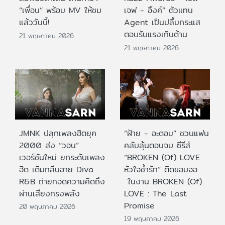
“เพื่อน” พร้อม MV ให้ชม
เจฟ - อิ้งค์” ตัวแทน
แล้ววันนี้!
Agent เป็นปลื้มกระแส
ตอบรับแรงเกินต้าน
21 พฤษภาคม 2026
21 พฤษภาคม 2026
JMNK ปลุกเพลงฮิตยุค
“ฝ้าย - อะตอม” ชวนแฟน
2000 ส่ง “วอน”
คลับลุ้นตอนจบ ซีรีส์
เวอร์ชันใหม่ ยกระดับเพลง
“BROKEN (Of) LOVE
ฮิต เติมกลิ่นอาย Diva
หัวใจช้ำรัก” ติดขอบจอ
R&B ถ่ายทอดความคิดถึง
ในงาน BROKEN (Of)
ผ่านเสียงทรงพลัง
LOVE : The Last
Promise
20 พฤษภาคม 2026
19 พฤษภาคม 2026