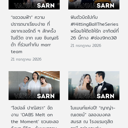
“ขอวอนฟ้า” ความ
ฟินตัวบิดไปกับ
ปรารถนาเรียบง่าย ที่
#HittingBallTheSeries
อยากเจอรักดี ๆ สักครั้ง
พร้อมให้ติดให้รัก อาทิตย์ที่
ในชีวิต จาก เนย ซินญอริ
26 นี้ทาง #ช่อง9กด30
ต้า ที่ร่วมทำกับ marr
21 กรกฎาคม 2026
team
21 กรกฎาคม 2026
“โอปอล์ ปาณิสรา” จัด
โมเมนท์แห่งปี! “ญาญ่า-
งาน ‘OABS Melt on
ณเดชน์” ฉลองมงคล
the Moment’ ชวนชะลอ
สมรส ณ โรงแรมดุสิต