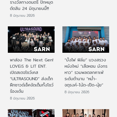
รางวัลทางดนตรี ปักหมุด
ตัดสิน 24 มิถุนายนนี้!!!
8 มิถุนายน 2026
พาส่อง The Next Gen!
“บั้งไฟ ฟิล์ม” บวงสรวง
LOVEiS & LIT ENT.
หนังใหม่ “เสือหอน มังกร
เปิดสเตจโชว์เคส
หาว” รวมพลตลกคาเฟ่
“ULTRASOUND” ส่งเด็ก
ระดับตำนาน “หม่ำ-
ฝึกซาวด์เช็คจัดเต็มทั้งโชว์
จตุรงค์-โน้ต-เป็ด-นุ้ย”
ร้องเต้น
8 มิถุนายน 2026
8 มิถุนายน 2026