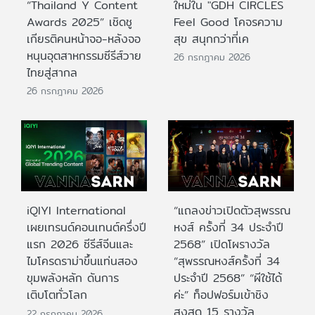
“Thailand Y Content
ใหม่ใน "GDH CIRCLES
Awards 2025” เชิดชู
Feel Good โคจรความ
เกียรติคนหน้าจอ-หลังจอ
สุข สนุกกว่าที่เค
หนุนอุตสาหกรรมซีรีส์วาย
26 กรกฎาคม 2026
ไทยสู่สากล
26 กรกฎาคม 2026
iQIYI International
“แถลงข่าวเปิดตัวสุพรรณ
เผยเทรนด์คอนเทนต์ครึ่งปี
หงส์ ครั้งที่ 34 ประจำปี
แรก 2026 ซีรีส์จีนและ
2568” เปิดโผรางวัล
ไมโครดราม่าขึ้นแท่นสอง
“สุพรรณหงส์ครั้งที่ 34
ขุมพลังหลัก ดันการ
ประจำปี 2568” “ผีใช้ได้
เติบโตทั่วโลก
ค่ะ” ท็อปฟอร์มเข้าชิง
สูงสุด 15 รางวัล
22 กรกฎาคม 2026