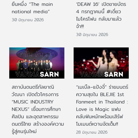
ยืนหนึ่ง “The main
‘DEAW 16’ เปิดขายบัตร
national media”
4 กรกฎาคมนี้ #เดี่ยว
ไมโครโฟน กลับมาแล้ว
30 มิถุนายน 2026
จ้า!!!
30 มิถุนายน 2026
สถาบันดนตรีกัลยาณิ
“เมเบิ้ล–แป้งจี่” ร่ายมนตร์
วัฒนา เปิดตัวโครงการ
ความสุขใน BLEJIE 1st
“MUSIC INDUSTRY
Fanmeet in Thailand :
NEXUS” เชื่อมการศึกษา
Love is Magic แฟน
ศิลปิน และอุตสาหกรรม
คลับฟินหนักพร้อมเสิร์ฟ
ดนตรีไทย สร้างองค์ความ
โมเมนต์หวานจัดเต็ม!!
รู้สู่คนรุ่นใหม่
28 มิถุนายน 2026