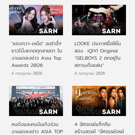
"แตงกวา-เหนือ" ออร่าฉ่ำ!
LOOKE ประกาศชื่อซีซั่น
ขาวโบ๊ะสะกดทุกสายตา ใน
สอง iQIYI Original
งานแถลงข่าว Asia Top
“GELBOYS 2 ตกอยู่ใน
Awards 2026
สถานะติ่งแฟน”
4 กรกฎาคม 2026
4 กรกฎาคม 2026
คนดังและคนบันเทิงร่วม
4 อัศจรรย์แท็กทีม
งานแถลงข่าว ASIA TOP
สร้างสรรค์ “อัศจรรย์จรย์