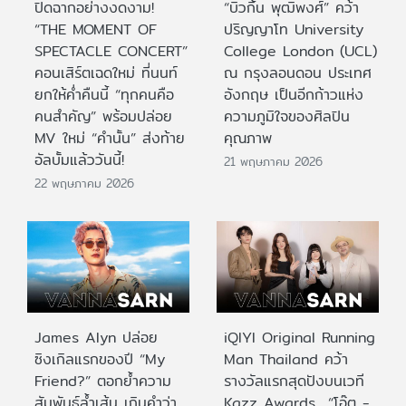
ปิดฉากอย่างงดงาม!
“บิวกิ้น พุฒิพงศ์” คว้า
“THE MOMENT OF
ปริญญาโท University
SPECTACLE CONCERT”
College London (UCL)
คอนเสิร์ตเฉดใหม่ ที่นนท์
ณ กรุงลอนดอน ประเทศ
ยกให้ค่ำคืนนี้ “ทุกคนคือ
อังกฤษ เป็นอีกก้าวแห่ง
คนสำคัญ” พร้อมปล่อย
ความภูมิใจของศิลปิน
MV ใหม่ “คำนั้น” ส่งท้าย
คุณภาพ
อัลบั้มแล้ววันนี้!
21 พฤษภาคม 2026
22 พฤษภาคม 2026
James Alyn ปล่อย
iQIYI Original Running
ซิงเกิลแรกของปี “My
Man Thailand คว้า
Friend?” ตอกย้ำความ
รางวัลแรกสุดปังบนเวที
สัมพันธ์ล้ำเส้น เกินคำว่า
Kazz Awards “โอ๊ต -