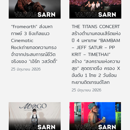
“fromearth” ส่งมหา
THE TITANS CONCERT
กาพย์ 3 ซิงเกิลแนว
สร้างตำนานคอนเสิร์ตแห่ง
Cinematic
ปี 4 มหาเทพ “BAMBAM
Rockถ่ายทอดความทรง
– JEFF SATUR – PP
จำจากประสบการณ์ชีวิต
KRIT – TIMETHAI”
จริงของ "เอิร์ท วสวัตติ์"
สร้าง “สงครามแห่งความ
สุข” สุดตราตรึง ครอง X
25 มิถุนายน 2026
อันดับ 1 ไทย 2 วันซ้อน
ทะยานติดเทรนด์โลก
25 มิถุนายน 2026