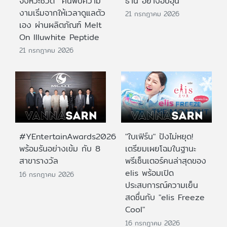
จังหวะชีวิต ค้นพบความ
ธานี อย่างอบอุ่น
งามเริ่มจากให้เวลาดูแลตัว
21 กรกฎาคม 2026
เอง ผ่านผลิตภัณฑ์ Melt
On Illuwhite Peptide
21 กรกฎาคม 2026
#YEntertainAwards2026
"ใบเฟิร์น" ปังไม่หยุด!
พร้อมรันอย่างเข้ม กับ 8
เตรียมเผยโฉมในฐานะ
สาขารางวัล
พรีเซ็นเตอร์คนล่าสุดของ
elis พร้อมเปิด
16 กรกฎาคม 2026
ประสบการณ์ความเย็น
สดชื่นกับ "elis Freeze
Cool"
16 กรกฎาคม 2026