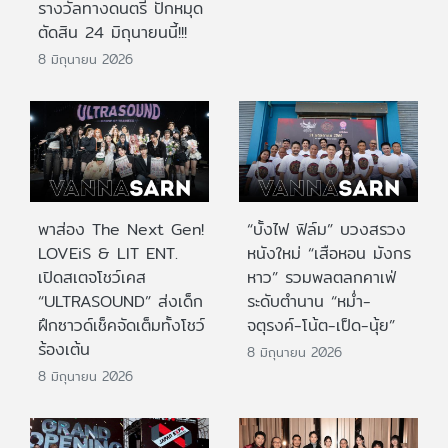
รางวัลทางดนตรี ปักหมุด
ตัดสิน 24 มิถุนายนนี้!!!
8 มิถุนายน 2026
พาส่อง The Next Gen!
“บั้งไฟ ฟิล์ม” บวงสรวง
LOVEiS & LIT ENT.
หนังใหม่ “เสือหอน มังกร
เปิดสเตจโชว์เคส
หาว” รวมพลตลกคาเฟ่
“ULTRASOUND” ส่งเด็ก
ระดับตำนาน “หม่ำ-
ฝึกซาวด์เช็คจัดเต็มทั้งโชว์
จตุรงค์-โน้ต-เป็ด-นุ้ย”
ร้องเต้น
8 มิถุนายน 2026
8 มิถุนายน 2026