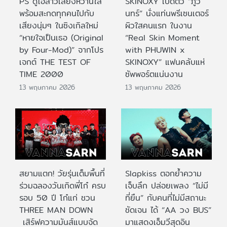
PS ดูโอ้สาวเสียงหวานใส
SKINOXY เปิดตัว “ภูวิ
พร้อมสะกดทุกคนไปกับ
นทร์” นั่งแท่นพรีเซนเตอร์
เสียงนุ่มๆ ในซิงเกิลใหม่
ผิวใสคนแรก ในงาน
“หายใจเป็นเธอ (Original
“Real Skin Moment
by Four-Mod)” จากโปร
with PHUWIN x
เจกต์ THE TEST OF
SKINOXY” แฟนคลับแห่
TIME 2000
ซัพพอร์ตแน่นงาน
13 พฤษภาคม 2026
13 พฤษภาคม 2026
สยามแตก! วัยรุ่นเต็มพื้นที่
Slapkiss ตอกย้ำความ
ร่วมฉลองวันเกิดพี่โก๋ ครบ
เจ็บลึก ปล่อยเพลง “ไม่มี
รอบ 50 ปี โก๋แก่ ชวน
ที่ยืน” กับคนที่ไม่มีสถานะ
THREE MAN DOWN
ชัดเจน ได้ “AA วง BUS”
เสิร์ฟความมันส์แบบจัด
มาแสดงเอ็มวีสุดอิน