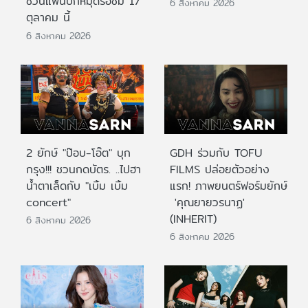
ชวนแฟนปักหมุดรอชม 17
6 สิงหาคม 2026
ตุลาคม นี้
6 สิงหาคม 2026
2 ยักษ์ "ป๊อบ-โอ๊ต" บุก
GDH ร่วมกับ TOFU
กรุง!!! ชวนกดบัตร. ..ไปฮา
FILMS ปล่อยตัวอย่าง
น้ำตาเล็ดกับ "เบิ้ม เบิ้ม
แรก! ภาพยนตร์ฟอร์มยักษ์
concert"
'คุณยายวรนาฏ'
(INHERIT)
6 สิงหาคม 2026
6 สิงหาคม 2026