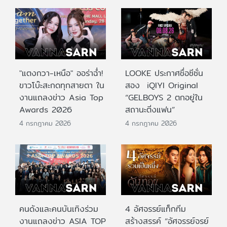
"แตงกวา-เหนือ" ออร่าฉ่ำ!
LOOKE ประกาศชื่อซีซั่น
ขาวโบ๊ะสะกดทุกสายตา ใน
สอง iQIYI Original
งานแถลงข่าว Asia Top
“GELBOYS 2 ตกอยู่ใน
Awards 2026
สถานะติ่งแฟน”
4 กรกฎาคม 2026
4 กรกฎาคม 2026
คนดังและคนบันเทิงร่วม
4 อัศจรรย์แท็กทีม
งานแถลงข่าว ASIA TOP
สร้างสรรค์ “อัศจรรย์จรย์