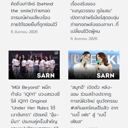
คิดถึงเท่าไหร่ (behind
เรื่องจริงของ
the smile)’ถ่ายทอด
"เบญจวรรณ ภูมิแสน"
อารมณ์ผ่านเสียงร้อง
เปิดกาล่าพรีเมียร์สุดอบอุ่น
ภายใต้รอยยิ้มที่ถูกซ่อนไว้
ถ่ายทอดพลังของภาษา...ที่
เปลี่ยนชีวิตผู้คน
6 สิงหาคม 2026
6 สิงหาคม 2026
"MGI Beyond" ผนึก
“สมูทอี” เปิดตัว หลิง-
กำลัง "iQIYI" บวงสรวงซี
ออม ร่วมสร้างปรากฎ
รีส์ iQIYI Original
การณ์ผิวใหม่ ชูนวัตกรรม
"Under Her Rules ใต้
#สกินแคร์คนเป็นสิว จาก
เงาจันทรา" เปิดเคมี "อุ้ม–
“เบบี้ เฟซ” สู่ “เบบี้
มีนา" ประกบคู่ครั้งสำคัญ
เฟียส”