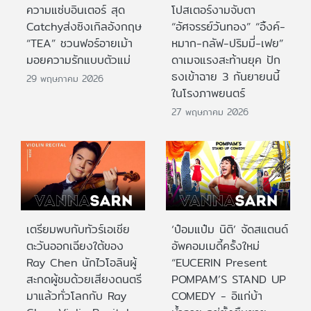
ความแซ่บอินเตอร์ สุด
โปสเตอร์งามจับตา
Catchyส่งซิงเกิลอังกฤษ
“อัศจรรย์วันทอง” “อิ้งค์-
“TEA” ชวนฟอร์อายเม้า
หมาก-กลัฟ-ปริมมี่-เฟย”
มอยความรักแบบตัวแม่
ดาเมจแรงสะท้านยุค ปัก
ธงเข้าฉาย 3 กันยายนนี้
29 พฤษภาคม 2026
ในโรงภาพยนตร์
27 พฤษภาคม 2026
เตรียมพบกับทัวร์เอเชีย
‘ป๋อมแป๋ม นิติ’ จัดสแตนด์
ตะวันออกเฉียงใต้ของ
อัพคอมเมดี้ครั้งใหม่
Ray Chen นักไวโอลินผู้
“EUCERIN Present
สะกดผู้ชมด้วยเสียงดนตรี
POMPAM’S STAND UP
มาแล้วทั่วโลกกับ Ray
COMEDY - อิแก่บ้า