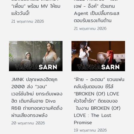
“เพื่อน” พร้อม MV ให้ชม
เจฟ - อิ้งค์” ตัวแทน
แล้ววันนี้!
Agent เป็นปลื้มกระแส
ตอบรับแรงเกินต้าน
21 พฤษภาคม 2026
21 พฤษภาคม 2026
JMNK ปลุกเพลงฮิตยุค
“ฝ้าย - อะตอม” ชวนแฟน
2000 ส่ง “วอน”
คลับลุ้นตอนจบ ซีรีส์
เวอร์ชันใหม่ ยกระดับเพลง
“BROKEN (Of) LOVE
ฮิต เติมกลิ่นอาย Diva
หัวใจช้ำรัก” ติดขอบจอ
R&B ถ่ายทอดความคิดถึง
ในงาน BROKEN (Of)
ผ่านเสียงทรงพลัง
LOVE : The Last
Promise
20 พฤษภาคม 2026
19 พฤษภาคม 2026