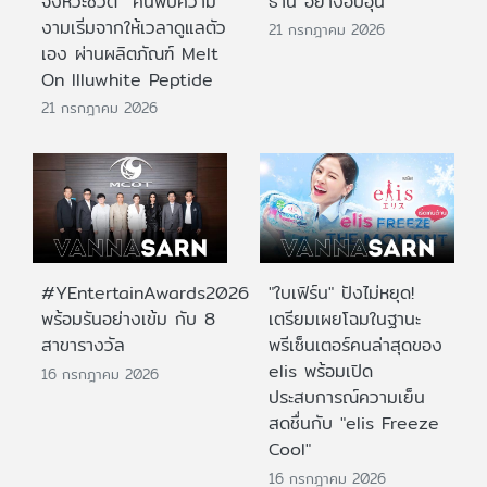
จังหวะชีวิต ค้นพบความ
ธานี อย่างอบอุ่น
งามเริ่มจากให้เวลาดูแลตัว
21 กรกฎาคม 2026
เอง ผ่านผลิตภัณฑ์ Melt
On Illuwhite Peptide
21 กรกฎาคม 2026
#YEntertainAwards2026
"ใบเฟิร์น" ปังไม่หยุด!
พร้อมรันอย่างเข้ม กับ 8
เตรียมเผยโฉมในฐานะ
สาขารางวัล
พรีเซ็นเตอร์คนล่าสุดของ
elis พร้อมเปิด
16 กรกฎาคม 2026
ประสบการณ์ความเย็น
สดชื่นกับ "elis Freeze
Cool"
16 กรกฎาคม 2026