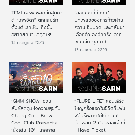
TEMI เสิร์ฟเพลงจีบสุดคิว
“ขอบคุณที่ทิ้งกัน”
ต์ “เทพธิดา” ตกหลุมรัก
บทเพลงของการก้าวผ่าน
ตั้งแต่แรกเห็น ถึงขั้น
ความเจ็บปวด และกลับมา
อยากยกนามสกุลให้!
เลือกตัวเองอีกครั้ง จาก
‘ขนมจีน กุลมาศ’
13 กรกฎาคม 2026
13 กรกฎาคม 2026
‘GMM SHOW’ ชวน
“FLURE LIFE” คอนเสิร์ต
สัมผัสฤดูแห่งความสุขกับ
ใหญ่ครั้งแรกในชีวิตที่แฟน
Chang Cold Brew
ฟลัวร์พลาดไม่ได้ ด่วน!
Cool Club Presents
บัตรรอบ 2 เปิดจองแล้วที่
‘นั่งเล่น 10’ เทศกาล
I Have Ticket