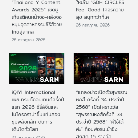
“Thailand Y Content
ใหม่ใน "GDH CIRCLES
Awards 2025” เชิดชู
Feel Good โคจรความ
เกียรติคนหน้าจอ-หลังจอ
สุข สนุกกว่าที่เค
หนุนอุตสาหกรรมซีรีส์วาย
26 กรกฎาคม 2026
ไทยสู่สากล
26 กรกฎาคม 2026
iQIYI International
“แถลงข่าวเปิดตัวสุพรรณ
เผยเทรนด์คอนเทนต์ครึ่งปี
หงส์ ครั้งที่ 34 ประจำปี
แรก 2026 ซีรีส์จีนและ
2568” เปิดโผรางวัล
ไมโครดราม่าขึ้นแท่นสอง
“สุพรรณหงส์ครั้งที่ 34
ขุมพลังหลัก ดันการ
ประจำปี 2568” “ผีใช้ได้
เติบโตทั่วโลก
ค่ะ” ท็อปฟอร์มเข้าชิง
สูงสุด 15 รางวัล
22 กรกฎาคม 2026