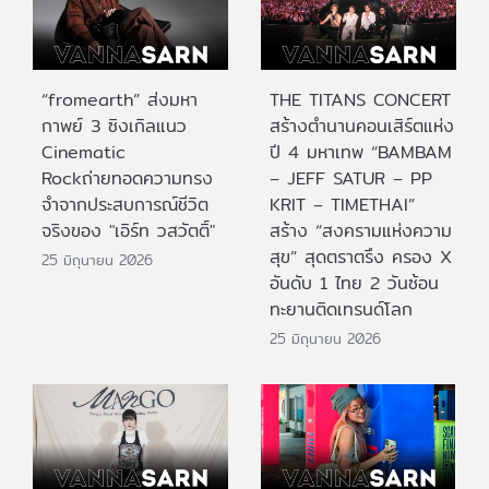
“fromearth” ส่งมหา
THE TITANS CONCERT
กาพย์ 3 ซิงเกิลแนว
สร้างตำนานคอนเสิร์ตแห่ง
Cinematic
ปี 4 มหาเทพ “BAMBAM
Rockถ่ายทอดความทรง
– JEFF SATUR – PP
จำจากประสบการณ์ชีวิต
KRIT – TIMETHAI”
จริงของ "เอิร์ท วสวัตติ์"
สร้าง “สงครามแห่งความ
สุข” สุดตราตรึง ครอง X
25 มิถุนายน 2026
อันดับ 1 ไทย 2 วันซ้อน
ทะยานติดเทรนด์โลก
25 มิถุนายน 2026