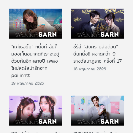
“แค่เธอยิ้ม” หนึ่งที ฉันก็
ซีรีส์ “สงครามส่งด่วน”
มองเห็นอนาคตที่เราจะอยู่
ยืนหนึ่ง!! ผงาดคว้า 9
ด้วยกันอีกหลายปี เพลง
รางวัลนาฏราช ครั้งที่ 17
ใหม่สดใสน่ารักจาก
18 พฤษภาคม 2026
paiiinntt
19 พฤษภาคม 2026