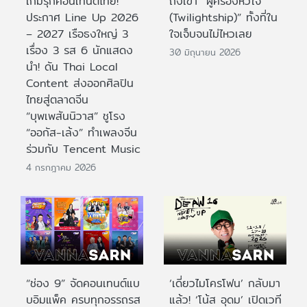
เกมรุกคอนเทนต์ไทย!
ถึงเขา “ผู้ครองหัวใจ
ประกาศ Line Up 2026
(Twilightship)” ทั้งที่ใน
– 2027 เรือธงใหญ่ 3
ใจเจ็บจนไม่ไหวเลย
เรื่อง 3 รส 6 นักแสดง
30 มิถุนายน 2026
นำ! ดัน Thai Local
Content ส่งออกศิลปิน
ไทยสู่ตลาดจีน
“บุพเพสันนิวาส” ชูโรง
“ออกัส-เล้ง” ทำเพลงจีน
ร่วมกับ Tencent Music
4 กรกฎาคม 2026
“ช่อง 9” จัดคอนเทนต์แบ
‘เดี่ยวไมโครโฟน’ กลับมา
บอิมแพ็ค ครบทุกอรรถรส
แล้ว! ‘โน้ส อุดม’ เปิดเวที