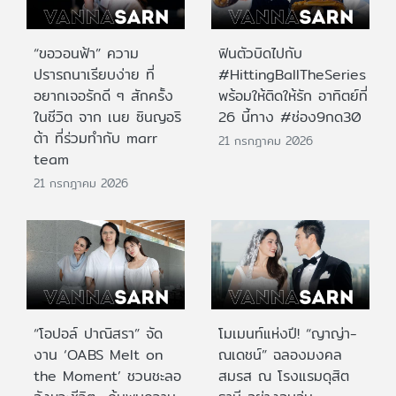
“ขอวอนฟ้า” ความ
ฟินตัวบิดไปกับ
ปรารถนาเรียบง่าย ที่
#HittingBallTheSeries
อยากเจอรักดี ๆ สักครั้ง
พร้อมให้ติดให้รัก อาทิตย์ที่
ในชีวิต จาก เนย ซินญอริ
26 นี้ทาง #ช่อง9กด30
ต้า ที่ร่วมทำกับ marr
21 กรกฎาคม 2026
team
21 กรกฎาคม 2026
“โอปอล์ ปาณิสรา” จัด
โมเมนท์แห่งปี! “ญาญ่า-
งาน ‘OABS Melt on
ณเดชน์” ฉลองมงคล
the Moment’ ชวนชะลอ
สมรส ณ โรงแรมดุสิต