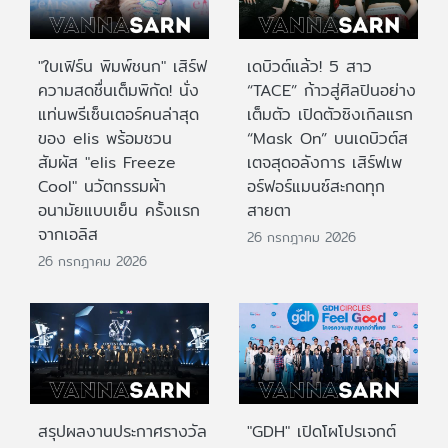
"ใบเฟิร์น พิมพ์ชนก" เสิร์ฟ
เดบิวต์แล้ว! 5 สาว
ความสดชื่นเต็มพิกัด! นั่ง
“TACE” ก้าวสู่ศิลปินอย่าง
แท่นพรีเซ็นเตอร์คนล่าสุด
เต็มตัว เปิดตัวซิงเกิลแรก
ของ elis พร้อมชวน
“Mask On” บนเดบิวต์ส
สัมผัส "elis Freeze
เตจสุดอลังการ เสิร์ฟเพ
Cool" นวัตกรรมผ้า
อร์ฟอร์แมนซ์สะกดทุก
อนามัยแบบเย็น ครั้งแรก
สายตา
จากเอลิส
26 กรกฎาคม 2026
26 กรกฎาคม 2026
สรุปผลงานประกาศรางวัล
"GDH" เปิดโผโปรเจกต์