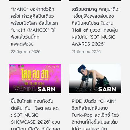
“MANG” ขอฝากตัวอีก
เตรียมตามาดู พกหูมาติ่ง!
ครั้ง! ก้าวสู่ศิลปินเดี่ยว
เงี่ยหูฟังเพลงลับของ
พร้อมเปิดโลก อัลบั้มแรก
ศิลปินคนโปรด ในงาน
“มางโก้ (MANGO)” ให้
‘Hall of หูววว’ ก่อนลุ้น
ฟังแล้ววันนี้ทุก
ผลไปกับ ‘SOT MUSIC
แพลตฟอร์ม
AWARDS 2026’
22 มิถุนายน 2026
21 มิถุนายน 2026
ขึ้นอินโทร!!! ก่อนถึงวัน
PIDE เปิดตัว “CHAIN”
ตัดสิน กับ 'โสต สด สด
ซิงเกิลใหม่กลิ่นอาย
: SOT MUSIC
Funk-Pop สุดเซ็กซี่ โชว์
SHOWCASE 2026' ชวน
อีกด้านที่ทั้งขี้เล่นและเต็ม
มาเปิดหู เปิดใจ กับโชว์สด
ไปด้วยเสน่ห์ชวนโย