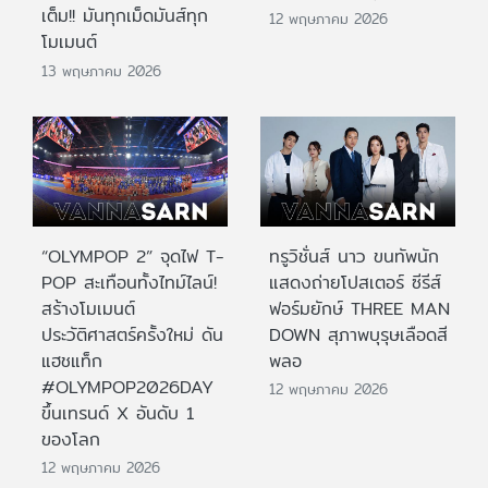
เต็ม!! มันทุกเม็ดมันส์ทุก
12 พฤษภาคม 2026
โมเมนต์
13 พฤษภาคม 2026
“OLYMPOP 2” จุดไฟ T-
ทรูวิชั่นส์ นาว ขนทัพนัก
POP สะเทือนทั้งไทม์ไลน์!
แสดงถ่ายโปสเตอร์ ซีรีส์
สร้างโมเมนต์
ฟอร์มยักษ์ THREE MAN
ประวัติศาสตร์ครั้งใหม่ ดัน
DOWN สุภาพบุรุษเลือดสี
แฮชแท็ก
พลอ
#OLYMPOP2026DAY
12 พฤษภาคม 2026
ขึ้นเทรนด์ X อันดับ 1
ของโลก
12 พฤษภาคม 2026