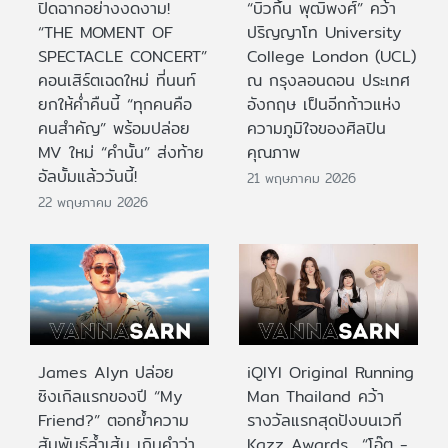
ปิดฉากอย่างงดงาม!
“บิวกิ้น พุฒิพงศ์” คว้า
“THE MOMENT OF
ปริญญาโท University
SPECTACLE CONCERT”
College London (UCL)
คอนเสิร์ตเฉดใหม่ ที่นนท์
ณ กรุงลอนดอน ประเทศ
ยกให้ค่ำคืนนี้ “ทุกคนคือ
อังกฤษ เป็นอีกก้าวแห่ง
คนสำคัญ” พร้อมปล่อย
ความภูมิใจของศิลปิน
MV ใหม่ “คำนั้น” ส่งท้าย
คุณภาพ
อัลบั้มแล้ววันนี้!
21 พฤษภาคม 2026
22 พฤษภาคม 2026
James Alyn ปล่อย
iQIYI Original Running
ซิงเกิลแรกของปี “My
Man Thailand คว้า
Friend?” ตอกย้ำความ
รางวัลแรกสุดปังบนเวที
สัมพันธ์ล้ำเส้น เกินคำว่า
Kazz Awards “โอ๊ต -