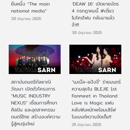
ยืนหนึ่ง “The main
‘DEAW 16’ เปิดขายบัตร
national media”
4 กรกฎาคมนี้ #เดี่ยว
ไมโครโฟน กลับมาแล้ว
30 มิถุนายน 2026
จ้า!!!
30 มิถุนายน 2026
สถาบันดนตรีกัลยาณิ
“เมเบิ้ล–แป้งจี่” ร่ายมนตร์
วัฒนา เปิดตัวโครงการ
ความสุขใน BLEJIE 1st
“MUSIC INDUSTRY
Fanmeet in Thailand :
NEXUS” เชื่อมการศึกษา
Love is Magic แฟน
ศิลปิน และอุตสาหกรรม
คลับฟินหนักพร้อมเสิร์ฟ
ดนตรีไทย สร้างองค์ความ
โมเมนต์หวานจัดเต็ม!!
รู้สู่คนรุ่นใหม่
28 มิถุนายน 2026