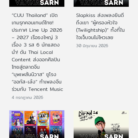
“CUU Thailand” เปิด
Slapkiss ส่งเพลงยินดี
เกมรุกคอนเทนต์ไทย!
ถึงเขา “ผู้ครองหัวใจ
ประกาศ Line Up 2026
(Twilightship)” ทั้งที่ใน
– 2027 เรือธงใหญ่ 3
ใจเจ็บจนไม่ไหวเลย
เรื่อง 3 รส 6 นักแสดง
30 มิถุนายน 2026
นำ! ดัน Thai Local
Content ส่งออกศิลปิน
ไทยสู่ตลาดจีน
“บุพเพสันนิวาส” ชูโรง
“ออกัส-เล้ง” ทำเพลงจีน
ร่วมกับ Tencent Music
4 กรกฎาคม 2026