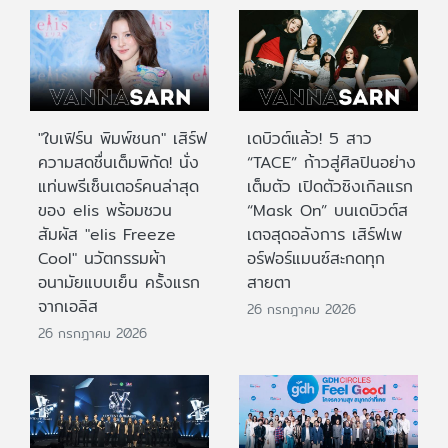
"ใบเฟิร์น พิมพ์ชนก" เสิร์ฟ
เดบิวต์แล้ว! 5 สาว
ความสดชื่นเต็มพิกัด! นั่ง
“TACE” ก้าวสู่ศิลปินอย่าง
แท่นพรีเซ็นเตอร์คนล่าสุด
เต็มตัว เปิดตัวซิงเกิลแรก
ของ elis พร้อมชวน
“Mask On” บนเดบิวต์ส
สัมผัส "elis Freeze
เตจสุดอลังการ เสิร์ฟเพ
Cool" นวัตกรรมผ้า
อร์ฟอร์แมนซ์สะกดทุก
อนามัยแบบเย็น ครั้งแรก
สายตา
จากเอลิส
26 กรกฎาคม 2026
26 กรกฎาคม 2026