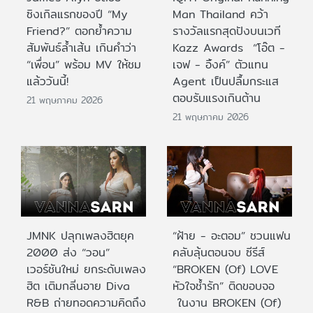
ซิงเกิลแรกของปี “My
Man Thailand คว้า
Friend?” ตอกย้ำความ
รางวัลแรกสุดปังบนเวที
สัมพันธ์ล้ำเส้น เกินคำว่า
Kazz Awards “โอ๊ต -
“เพื่อน” พร้อม MV ให้ชม
เจฟ - อิ้งค์” ตัวแทน
แล้ววันนี้!
Agent เป็นปลื้มกระแส
ตอบรับแรงเกินต้าน
21 พฤษภาคม 2026
21 พฤษภาคม 2026
JMNK ปลุกเพลงฮิตยุค
“ฝ้าย - อะตอม” ชวนแฟน
2000 ส่ง “วอน”
คลับลุ้นตอนจบ ซีรีส์
เวอร์ชันใหม่ ยกระดับเพลง
“BROKEN (Of) LOVE
ฮิต เติมกลิ่นอาย Diva
หัวใจช้ำรัก” ติดขอบจอ
R&B ถ่ายทอดความคิดถึง
ในงาน BROKEN (Of)