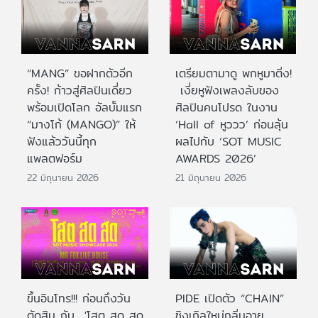
“MANG” ขอฝากตัวอีก
เตรียมตามาดู พกหูมาติ่ง!
ครั้ง! ก้าวสู่ศิลปินเดี่ยว
เงี่ยหูฟังเพลงลับของ
พร้อมเปิดโลก อัลบั้มแรก
ศิลปินคนโปรด ในงาน
“มางโก้ (MANGO)” ให้
‘Hall of หูววว’ ก่อนลุ้น
ฟังแล้ววันนี้ทุก
ผลไปกับ ‘SOT MUSIC
แพลตฟอร์ม
AWARDS 2026’
22 มิถุนายน 2026
21 มิถุนายน 2026
ขึ้นอินโทร!!! ก่อนถึงวัน
PIDE เปิดตัว “CHAIN”
ตัดสิน กับ 'โสต สด สด
ซิงเกิลใหม่กลิ่นอาย