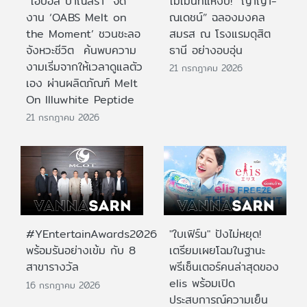
“โอปอล์ ปาณิสรา” จัด
โมเมนท์แห่งปี! “ญาญ่า-
งาน ‘OABS Melt on
ณเดชน์” ฉลองมงคล
the Moment’ ชวนชะลอ
สมรส ณ โรงแรมดุสิต
จังหวะชีวิต ค้นพบความ
ธานี อย่างอบอุ่น
งามเริ่มจากให้เวลาดูแลตัว
21 กรกฎาคม 2026
เอง ผ่านผลิตภัณฑ์ Melt
On Illuwhite Peptide
21 กรกฎาคม 2026
#YEntertainAwards2026
"ใบเฟิร์น" ปังไม่หยุด!
พร้อมรันอย่างเข้ม กับ 8
เตรียมเผยโฉมในฐานะ
สาขารางวัล
พรีเซ็นเตอร์คนล่าสุดของ
elis พร้อมเปิด
16 กรกฎาคม 2026
ประสบการณ์ความเย็น