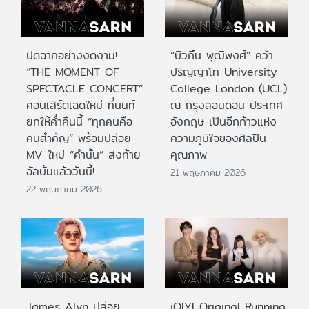
ปิดฉากอย่างงดงาม!
“บิวกิ้น พุฒิพงศ์” คว้า
“THE MOMENT OF
ปริญญาโท University
SPECTACLE CONCERT”
College London (UCL)
คอนเสิร์ตเฉดใหม่ ที่นนท์
ณ กรุงลอนดอน ประเทศ
ยกให้ค่ำคืนนี้ “ทุกคนคือ
อังกฤษ เป็นอีกก้าวแห่ง
คนสำคัญ” พร้อมปล่อย
ความภูมิใจของศิลปิน
MV ใหม่ “คำนั้น” ส่งท้าย
คุณภาพ
อัลบั้มแล้ววันนี้!
21 พฤษภาคม 2026
22 พฤษภาคม 2026
James Alyn ปล่อย
iQIYI Original Running