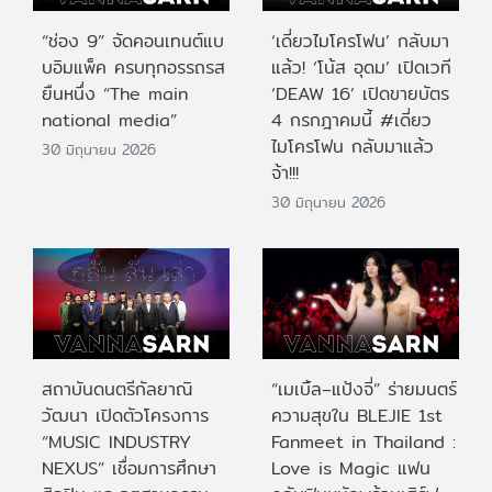
“ช่อง 9” จัดคอนเทนต์แบ
‘เดี่ยวไมโครโฟน’ กลับมา
บอิมแพ็ค ครบทุกอรรถรส
แล้ว! ‘โน้ส อุดม’ เปิดเวที
ยืนหนึ่ง “The main
‘DEAW 16’ เปิดขายบัตร
national media”
4 กรกฎาคมนี้ #เดี่ยว
ไมโครโฟน กลับมาแล้ว
30 มิถุนายน 2026
จ้า!!!
30 มิถุนายน 2026
สถาบันดนตรีกัลยาณิ
“เมเบิ้ล–แป้งจี่” ร่ายมนตร์
วัฒนา เปิดตัวโครงการ
ความสุขใน BLEJIE 1st
“MUSIC INDUSTRY
Fanmeet in Thailand :
NEXUS” เชื่อมการศึกษา
Love is Magic แฟน