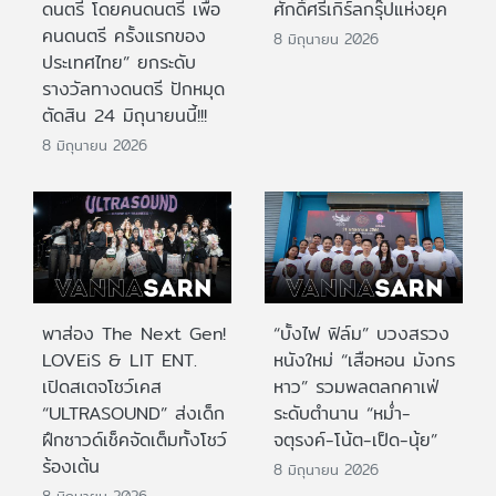
ดนตรี โดยคนดนตรี เพื่อ
ศักดิ์ศรีเกิร์ลกรุ๊ปแห่งยุค
คนดนตรี ครั้งแรกของ
8 มิถุนายน 2026
ประเทศไทย” ยกระดับ
รางวัลทางดนตรี ปักหมุด
ตัดสิน 24 มิถุนายนนี้!!!
8 มิถุนายน 2026
พาส่อง The Next Gen!
“บั้งไฟ ฟิล์ม” บวงสรวง
LOVEiS & LIT ENT.
หนังใหม่ “เสือหอน มังกร
เปิดสเตจโชว์เคส
หาว” รวมพลตลกคาเฟ่
“ULTRASOUND” ส่งเด็ก
ระดับตำนาน “หม่ำ-
ฝึกซาวด์เช็คจัดเต็มทั้งโชว์
จตุรงค์-โน้ต-เป็ด-นุ้ย”
ร้องเต้น
8 มิถุนายน 2026
8 มิถุนายน 2026