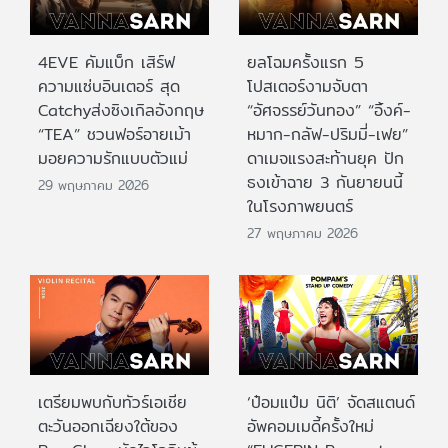
4EVE คัมแบ็ก เสิร์ฟ
ยลโฉมครั้งแรก 5
ความแซ่บอินเตอร์ สุด
โปสเตอร์งามจับตา
Catchyส่งซิงเกิลอังกฤษ
“อัศจรรย์วันทอง” “อิ้งค์-
“TEA” ชวนฟอร์อายเม้า
หมาก-กลัฟ-ปริมมี่-เฟย”
มอยความรักแบบตัวแม่
ดาเมจแรงสะท้านยุค ปัก
ธงเข้าฉาย 3 กันยายนนี้
29 พฤษภาคม 2026
ในโรงภาพยนตร์
27 พฤษภาคม 2026
เตรียมพบกับทัวร์เอเชีย
‘ป๋อมแป๋ม นิติ’ จัดสแตนด์
ตะวันออกเฉียงใต้ของ
อัพคอมเมดี้ครั้งใหม่