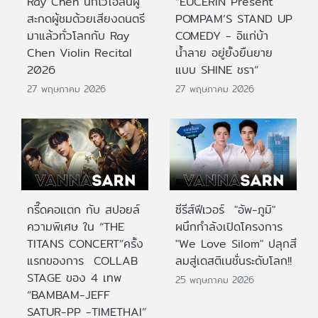
Ray Chen นักไวโอลินผู้
“EUCERIN Present
สะกดผู้ชมด้วยเสียงดนตรี
POMPAM’S STAND UP
มาแล้วทั่วโลกกับ Ray
COMEDY - อิแก่บ้า
Chen Violin Recital
น้ำลาย อยู่ยั้งยืนยาย
2026
แบบ SHINE ชรา”
27 พฤษภาคม 2026
27 พฤษภาคม 2026
กรี๊ดคอแตก กับ สปอยล์
ซีรีส์ฟีเวอร์ "อัพ-ภูมิ"
ความพิเศษ ใน “THE
ผนึกกำลังเปิดโครงการ
TITANS CONCERT”ครั้ง
"We Love Silom" ปลุกสี
แรกของการ COLLAB
ลมสู่เดสติเนชั่นระดับโลก!!
STAGE ของ 4 เทพ
25 พฤษภาคม 2026
“BAMBAM-JEFF
SATUR-PP -TIMETHAI”