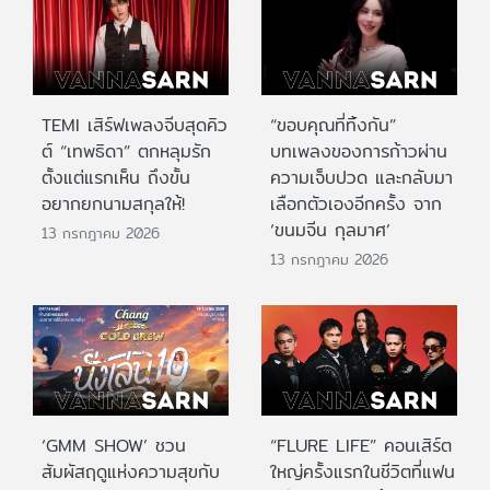
TEMI เสิร์ฟเพลงจีบสุดคิว
“ขอบคุณที่ทิ้งกัน”
ต์ “เทพธิดา” ตกหลุมรัก
บทเพลงของการก้าวผ่าน
ตั้งแต่แรกเห็น ถึงขั้น
ความเจ็บปวด และกลับมา
อยากยกนามสกุลให้!
เลือกตัวเองอีกครั้ง จาก
‘ขนมจีน กุลมาศ’
13 กรกฎาคม 2026
13 กรกฎาคม 2026
‘GMM SHOW’ ชวน
“FLURE LIFE” คอนเสิร์ต
สัมผัสฤดูแห่งความสุขกับ
ใหญ่ครั้งแรกในชีวิตที่แฟน