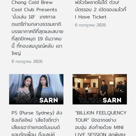
Chang Cold Brew
ฟลัวร์พลาดไม่ได้ ด่วน!
Cool Club Presents
บัตรรอบ 2 เปิดจองแล้วที่
‘นั่งเล่น 10’ เทศกาล
I Have Ticket
ดนตรีท่ามกลางธรรมชาติ
6 กรกฎาคม 2026
บรรยากาศดีที่สุดและสบาย
ที่สุดปักหมุด 19 ธันวาคม
นี้ ที่ทองสมบูรณ์คลับ เขา
ใหญ่
8 กรกฎาคม 2026
PS (Purse Sydney) ส่ง
“BILLKIN FEELQUENCY
ซิงเกิลใหม่ ‘เสียใจดีกว่า
TOUR” ปิดฉากอย่าง
เสียเธอ’ถ่ายทอดโมเมนต์
อบอุ่น ส่งท้ายด้วย MINI
แอบรักเพื่อน ดึงเสน่ห์
LIVE SESSION สุดพิเศษ