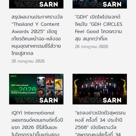
สรุปผลงานประกาศรางวัล
"GDH" เปิดโผโปรเจกต์
“Thailand Y Content
ใหม่ใน "GDH CIRCLES
Awards 2025” เชิดชู
Feel Good โคจรความ
เกียรติคนหน้าจอ-หลังจอ
สุข สนุกกว่าที่เค
หนุนอุตสาหกรรมซีรีส์วาย
26 กรกฎาคม 2026
ไทยสู่สากล
26 กรกฎาคม 2026
iQIYI International
“แถลงข่าวเปิดตัวสุพรรณ
เผยเทรนด์คอนเทนต์ครึ่งปี
หงส์ ครั้งที่ 34 ประจำปี
แรก 2026 ซีรีส์จีนและ
2568” เปิดโผรางวัล
ไมโครดราม่าขึ้นแท่นสอง
“สุพรรณหงส์ครั้งที่ 34