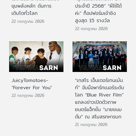
ขุมพลังหลัก ดันการ
ประจำปี 2568” “ผีใช้ได้
เติบโตทั่วโลก
ค่ะ” ท็อปฟอร์มเข้าชิง
สูงสุด 15 รางวัล
22 กรกฎาคม 2026
22 กรกฎาคม 2026
JuicyTomatoes-
“เกสโร เอ็นเตอร์เทนเม้น
"Forever For You"
ท์” จับมือพาร์ทเนอร์ระดับ
โลก “Blue River Film”
22 กรกฎาคม 2026
แถลงข่าวเปิดตัวภาพ
ยนตร์แอ็กชั่น “นายขนม
ต้ม” ณ สโมสรทหารบก
21 กรกฎาคม 2026