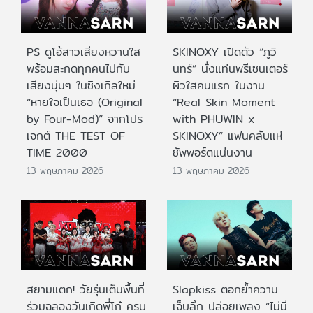
PS ดูโอ้สาวเสียงหวานใส
SKINOXY เปิดตัว “ภูวิ
พร้อมสะกดทุกคนไปกับ
นทร์” นั่งแท่นพรีเซนเตอร์
เสียงนุ่มๆ ในซิงเกิลใหม่
ผิวใสคนแรก ในงาน
“หายใจเป็นเธอ (Original
“Real Skin Moment
by Four-Mod)” จากโปร
with PHUWIN x
เจกต์ THE TEST OF
SKINOXY” แฟนคลับแห่
TIME 2000
ซัพพอร์ตแน่นงาน
13 พฤษภาคม 2026
13 พฤษภาคม 2026
สยามแตก! วัยรุ่นเต็มพื้นที่
Slapkiss ตอกย้ำความ
ร่วมฉลองวันเกิดพี่โก๋ ครบ
เจ็บลึก ปล่อยเพลง “ไม่มี