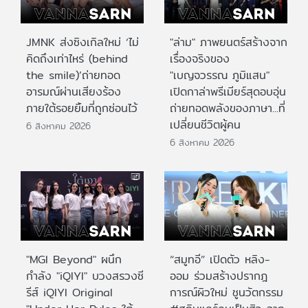
JMNK ส่งซิงเกิลใหม่ ‘ไม่
"ล่าม" ภาพยนตร์สร้างจาก
คิดถึงเท่าไหร่ (behind
เรื่องจริงของ
the smile)’ถ่ายทอด
"เบญจวรรณ ภูมิแสน"
อารมณ์ผ่านเสียงร้อง
เปิดกาล่าพรีเมียร์สุดอบอุ่น
ภายใต้รอยยิ้มที่ถูกซ่อนไว้
ถ่ายทอดพลังของภาษา...ที่
เปลี่ยนชีวิตผู้คน
6 สิงหาคม 2026
6 สิงหาคม 2026
"MGI Beyond" ผนึก
“สมูทอี” เปิดตัว หลิง-
กำลัง "iQIYI" บวงสรวงซี
ออม ร่วมสร้างปรากฎ
รีส์ iQIYI Original
การณ์ผิวใหม่ ชูนวัตกรรม