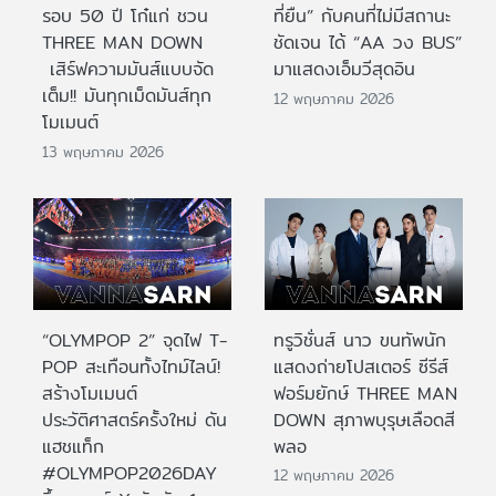
รอบ 50 ปี โก๋แก่ ชวน
ที่ยืน” กับคนที่ไม่มีสถานะ
THREE MAN DOWN
ชัดเจน ได้ “AA วง BUS”
เสิร์ฟความมันส์แบบจัด
มาแสดงเอ็มวีสุดอิน
เต็ม!! มันทุกเม็ดมันส์ทุก
12 พฤษภาคม 2026
โมเมนต์
13 พฤษภาคม 2026
“OLYMPOP 2” จุดไฟ T-
ทรูวิชั่นส์ นาว ขนทัพนัก
POP สะเทือนทั้งไทม์ไลน์!
แสดงถ่ายโปสเตอร์ ซีรีส์
สร้างโมเมนต์
ฟอร์มยักษ์ THREE MAN
ประวัติศาสตร์ครั้งใหม่ ดัน
DOWN สุภาพบุรุษเลือดสี
แฮชแท็ก
พลอ
#OLYMPOP2026DAY
12 พฤษภาคม 2026