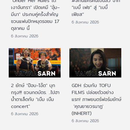
"Under Her Rules ใต้
#สกินแคร์คนเป็นสิว จาก
เงาจันทรา" เปิดเคมี "อุ้ม–
“เบบี้ เฟซ” สู่ “เบบี้
มีนา" ประกบคู่ครั้งสำคัญ
เฟียส”
ชวนแฟนปักหมุดรอชม 17
6 สิงหาคม 2026
ตุลาคม นี้
6 สิงหาคม 2026
2 ยักษ์ "ป๊อบ-โอ๊ต" บุก
GDH ร่วมกับ TOFU
กรุง!!! ชวนกดบัตร. ..ไปฮา
FILMS ปล่อยตัวอย่าง
น้ำตาเล็ดกับ "เบิ้ม เบิ้ม
แรก! ภาพยนตร์ฟอร์มยักษ์
concert"
'คุณยายวรนาฏ'
(INHERIT)
6 สิงหาคม 2026
6 สิงหาคม 2026