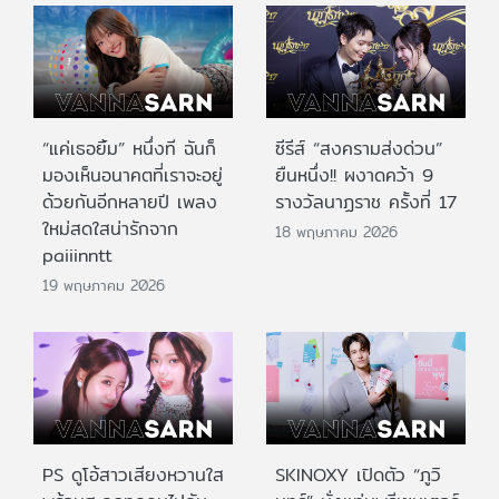
“แค่เธอยิ้ม” หนึ่งที ฉันก็
ซีรีส์ “สงครามส่งด่วน”
มองเห็นอนาคตที่เราจะอยู่
ยืนหนึ่ง!! ผงาดคว้า 9
ด้วยกันอีกหลายปี เพลง
รางวัลนาฏราช ครั้งที่ 17
ใหม่สดใสน่ารักจาก
18 พฤษภาคม 2026
paiiinntt
19 พฤษภาคม 2026
PS ดูโอ้สาวเสียงหวานใส
SKINOXY เปิดตัว “ภูวิ