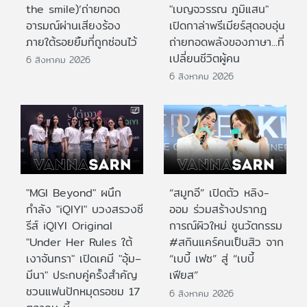
the smile)’ถ่ายทอด
"เบญจวรรณ ภูมิแสน"
อารมณ์ผ่านเสียงร้อง
เปิดกาล่าพรีเมียร์สุดอบอุ่น
ภายใต้รอยยิ้มที่ถูกซ่อนไว้
ถ่ายทอดพลังของภาษา...ที่
เปลี่ยนชีวิตผู้คน
6 สิงหาคม 2026
6 สิงหาคม 2026
"MGI Beyond" ผนึก
“สมูทอี” เปิดตัว หลิง-
กำลัง "iQIYI" บวงสรวงซี
ออม ร่วมสร้างปรากฎ
รีส์ iQIYI Original
การณ์ผิวใหม่ ชูนวัตกรรม
"Under Her Rules ใต้
#สกินแคร์คนเป็นสิว จาก
เงาจันทรา" เปิดเคมี "อุ้ม–
“เบบี้ เฟซ” สู่ “เบบี้
มีนา" ประกบคู่ครั้งสำคัญ
เฟียส”
ชวนแฟนปักหมุดรอชม 17
6 สิงหาคม 2026