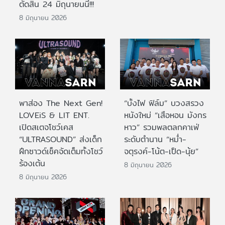
ตัดสิน 24 มิถุนายนนี้!!!
8 มิถุนายน 2026
พาส่อง The Next Gen!
“บั้งไฟ ฟิล์ม” บวงสรวง
LOVEiS & LIT ENT.
หนังใหม่ “เสือหอน มังกร
เปิดสเตจโชว์เคส
หาว” รวมพลตลกคาเฟ่
“ULTRASOUND” ส่งเด็ก
ระดับตำนาน “หม่ำ-
ฝึกซาวด์เช็คจัดเต็มทั้งโชว์
จตุรงค์-โน้ต-เป็ด-นุ้ย”
ร้องเต้น
8 มิถุนายน 2026
8 มิถุนายน 2026