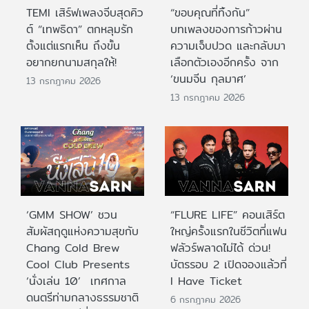
TEMI เสิร์ฟเพลงจีบสุดคิว
“ขอบคุณที่ทิ้งกัน”
ต์ “เทพธิดา” ตกหลุมรัก
บทเพลงของการก้าวผ่าน
ตั้งแต่แรกเห็น ถึงขั้น
ความเจ็บปวด และกลับมา
อยากยกนามสกุลให้!
เลือกตัวเองอีกครั้ง จาก
‘ขนมจีน กุลมาศ’
13 กรกฎาคม 2026
13 กรกฎาคม 2026
‘GMM SHOW’ ชวน
“FLURE LIFE” คอนเสิร์ต
สัมผัสฤดูแห่งความสุขกับ
ใหญ่ครั้งแรกในชีวิตที่แฟน
Chang Cold Brew
ฟลัวร์พลาดไม่ได้ ด่วน!
Cool Club Presents
บัตรรอบ 2 เปิดจองแล้วที่
‘นั่งเล่น 10’ เทศกาล
I Have Ticket
ดนตรีท่ามกลางธรรมชาติ
6 กรกฎาคม 2026