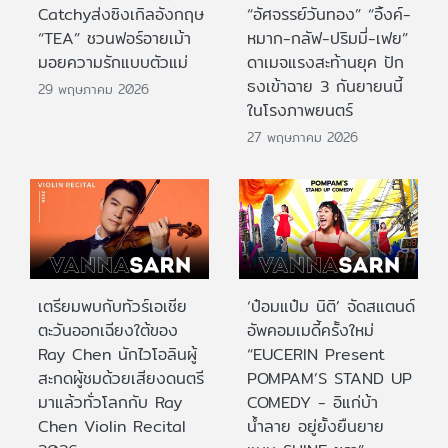
Catchyส่งซิงเกิลอังกฤษ
“อัศจรรย์วันทอง” “อิ้งค์-
“TEA” ชวนฟอร์อายเม้า
หมาก-กลัฟ-ปริมมี่-เฟย”
มอยความรักแบบตัวแม่
ดาเมจแรงสะท้านยุค ปัก
ธงเข้าฉาย 3 กันยายนนี้
29 พฤษภาคม 2026
ในโรงภาพยนตร์
27 พฤษภาคม 2026
เตรียมพบกับทัวร์เอเชีย
‘ป๋อมแป๋ม นิติ’ จัดสแตนด์
ตะวันออกเฉียงใต้ของ
อัพคอมเมดี้ครั้งใหม่
Ray Chen นักไวโอลินผู้
“EUCERIN Present
สะกดผู้ชมด้วยเสียงดนตรี
POMPAM’S STAND UP
มาแล้วทั่วโลกกับ Ray
COMEDY - อิแก่บ้า
Chen Violin Recital
น้ำลาย อยู่ยั้งยืนยาย