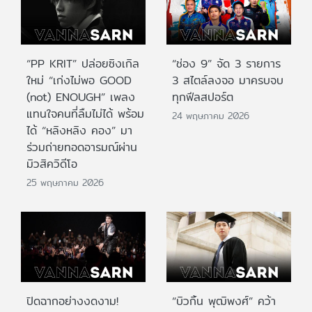
“PP KRIT” ปล่อยซิงเกิล
“ช่อง 9” จัด 3 รายการ
ใหม่ “เก่งไม่พอ GOOD
3 สไตล์ลงจอ มาครบจบ
(not) ENOUGH” เพลง
ทุกฟีลสปอร์ต
แทนใจคนที่ลืมไม่ได้ พร้อม
24 พฤษภาคม 2026
ได้ “หลิงหลิง คอง” มา
ร่วมถ่ายทอดอารมณ์ผ่าน
มิวสิควิดีโอ
25 พฤษภาคม 2026
ปิดฉากอย่างงดงาม!
“บิวกิ้น พุฒิพงศ์” คว้า