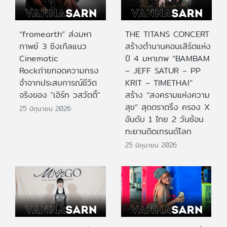
“fromearth” ส่งมหา
THE TITANS CONCERT
กาพย์ 3 ซิงเกิลแนว
สร้างตำนานคอนเสิร์ตแห่ง
Cinematic
ปี 4 มหาเทพ “BAMBAM
Rockถ่ายทอดความทรง
– JEFF SATUR – PP
จำจากประสบการณ์ชีวิต
KRIT – TIMETHAI”
จริงของ "เอิร์ท วสวัตติ์"
สร้าง “สงครามแห่งความ
สุข” สุดตราตรึง ครอง X
25 มิถุนายน 2026
อันดับ 1 ไทย 2 วันซ้อน
ทะยานติดเทรนด์โลก
25 มิถุนายน 2026