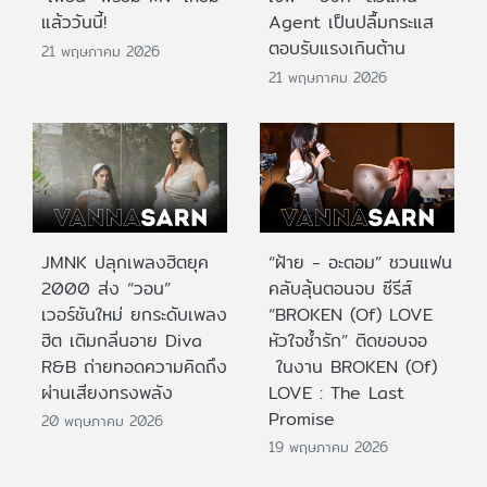
แล้ววันนี้!
Agent เป็นปลื้มกระแส
ตอบรับแรงเกินต้าน
21 พฤษภาคม 2026
21 พฤษภาคม 2026
JMNK ปลุกเพลงฮิตยุค
“ฝ้าย - อะตอม” ชวนแฟน
2000 ส่ง “วอน”
คลับลุ้นตอนจบ ซีรีส์
เวอร์ชันใหม่ ยกระดับเพลง
“BROKEN (Of) LOVE
ฮิต เติมกลิ่นอาย Diva
หัวใจช้ำรัก” ติดขอบจอ
R&B ถ่ายทอดความคิดถึง
ในงาน BROKEN (Of)
ผ่านเสียงทรงพลัง
LOVE : The Last
Promise
20 พฤษภาคม 2026
19 พฤษภาคม 2026