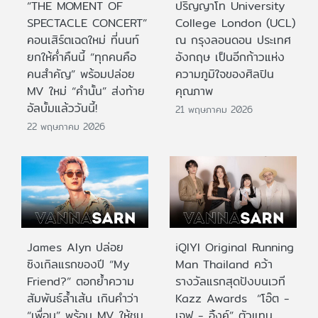
“THE MOMENT OF
ปริญญาโท University
SPECTACLE CONCERT”
College London (UCL)
คอนเสิร์ตเฉดใหม่ ที่นนท์
ณ กรุงลอนดอน ประเทศ
ยกให้ค่ำคืนนี้ “ทุกคนคือ
อังกฤษ เป็นอีกก้าวแห่ง
คนสำคัญ” พร้อมปล่อย
ความภูมิใจของศิลปิน
MV ใหม่ “คำนั้น” ส่งท้าย
คุณภาพ
อัลบั้มแล้ววันนี้!
21 พฤษภาคม 2026
22 พฤษภาคม 2026
James Alyn ปล่อย
iQIYI Original Running
ซิงเกิลแรกของปี “My
Man Thailand คว้า
Friend?” ตอกย้ำความ
รางวัลแรกสุดปังบนเวที
สัมพันธ์ล้ำเส้น เกินคำว่า
Kazz Awards “โอ๊ต -
“เพื่อน” พร้อม MV ให้ชม
เจฟ - อิ้งค์” ตัวแทน