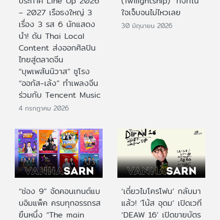
ประกาศ Line Up 2026
(Twilightship)” ทั้งที่ใน
– 2027 เรือธงใหญ่ 3
ใจเจ็บจนไม่ไหวเลย
เรื่อง 3 รส 6 นักแสดง
30 มิถุนายน 2026
นำ! ดัน Thai Local
Content ส่งออกศิลปิน
ไทยสู่ตลาดจีน
“บุพเพสันนิวาส” ชูโรง
“ออกัส-เล้ง” ทำเพลงจีน
ร่วมกับ Tencent Music
4 กรกฎาคม 2026
“ช่อง 9” จัดคอนเทนต์แบ
‘เดี่ยวไมโครโฟน’ กลับมา
บอิมแพ็ค ครบทุกอรรถรส
แล้ว! ‘โน้ส อุดม’ เปิดเวที
ยืนหนึ่ง “The main
‘DEAW 16’ เปิดขายบัตร