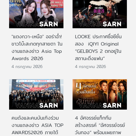
"แตงกวา-เหนือ" ออร่าฉ่ำ!
LOOKE ประกาศชื่อซีซั่น
ขาวโบ๊ะสะกดทุกสายตา ใน
สอง iQIYI Original
งานแถลงข่าว Asia Top
“GELBOYS 2 ตกอยู่ใน
Awards 2026
สถานะติ่งแฟน”
4 กรกฎาคม 2026
4 กรกฎาคม 2026
คนดังและคนบันเทิงร่วม
4 อัศจรรย์แท็กทีม
งานแถลงข่าว ASIA TOP
สร้างสรรค์ “อัศจรรย์จรย์
AWARDS2026 ภายใต้
วันทอง” พร้อมเผยภาพ