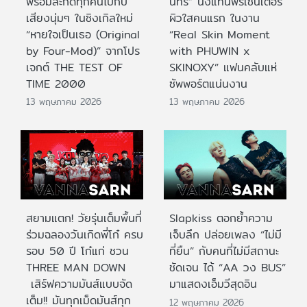
พร้อมสะกดทุกคนไปกับ
นทร์” นั่งแท่นพรีเซนเตอร์
เสียงนุ่มๆ ในซิงเกิลใหม่
ผิวใสคนแรก ในงาน
“หายใจเป็นเธอ (Original
“Real Skin Moment
by Four-Mod)” จากโปร
with PHUWIN x
เจกต์ THE TEST OF
SKINOXY” แฟนคลับแห่
TIME 2000
ซัพพอร์ตแน่นงาน
13 พฤษภาคม 2026
13 พฤษภาคม 2026
สยามแตก! วัยรุ่นเต็มพื้นที่
Slapkiss ตอกย้ำความ
ร่วมฉลองวันเกิดพี่โก๋ ครบ
เจ็บลึก ปล่อยเพลง “ไม่มี
รอบ 50 ปี โก๋แก่ ชวน
ที่ยืน” กับคนที่ไม่มีสถานะ
THREE MAN DOWN
ชัดเจน ได้ “AA วง BUS”
เสิร์ฟความมันส์แบบจัด
มาแสดงเอ็มวีสุดอิน
เต็ม!! มันทุกเม็ดมันส์ทุก
12 พฤษภาคม 2026