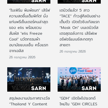
"ใบเฟิร์น พิมพ์ชนก" เสิร์ฟ
เดบิวต์แล้ว! 5 สาว
ความสดชื่นเต็มพิกัด! นั่ง
“TACE” ก้าวสู่ศิลปินอย่าง
แท่นพรีเซ็นเตอร์คนล่าสุด
เต็มตัว เปิดตัวซิงเกิลแรก
ของ elis พร้อมชวน
“Mask On” บนเดบิวต์ส
สัมผัส "elis Freeze
เตจสุดอลังการ เสิร์ฟเพ
Cool" นวัตกรรมผ้า
อร์ฟอร์แมนซ์สะกดทุก
อนามัยแบบเย็น ครั้งแรก
สายตา
จากเอลิส
26 กรกฎาคม 2026
26 กรกฎาคม 2026
สรุปผลงานประกาศรางวัล
"GDH" เปิดโผโปรเจกต์
“Thailand Y Content
ใหม่ใน "GDH CIRCLES