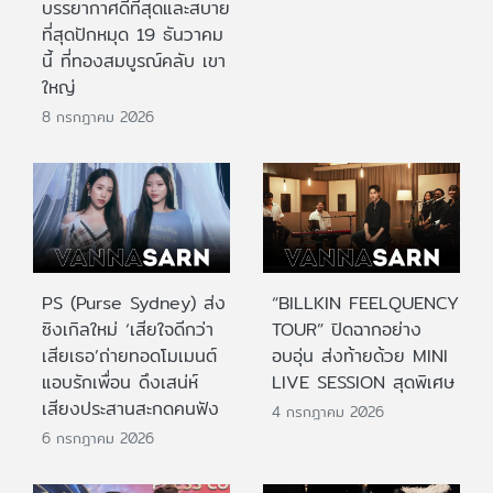
บรรยากาศดีที่สุดและสบาย
ที่สุดปักหมุด 19 ธันวาคม
นี้ ที่ทองสมบูรณ์คลับ เขา
ใหญ่
8 กรกฎาคม 2026
PS (Purse Sydney) ส่ง
“BILLKIN FEELQUENCY
ซิงเกิลใหม่ ‘เสียใจดีกว่า
TOUR” ปิดฉากอย่าง
เสียเธอ’ถ่ายทอดโมเมนต์
อบอุ่น ส่งท้ายด้วย MINI
แอบรักเพื่อน ดึงเสน่ห์
LIVE SESSION สุดพิเศษ
เสียงประสานสะกดคนฟัง
4 กรกฎาคม 2026
6 กรกฎาคม 2026