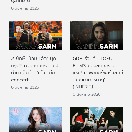
ตุลาคม นี้
6 สิงหาคม 2026
2 ยักษ์ "ป๊อบ-โอ๊ต" บุก
GDH ร่วมกับ TOFU
กรุง!!! ชวนกดบัตร. ..ไปฮา
FILMS ปล่อยตัวอย่าง
น้ำตาเล็ดกับ "เบิ้ม เบิ้ม
แรก! ภาพยนตร์ฟอร์มยักษ์
concert"
'คุณยายวรนาฏ'
(INHERIT)
6 สิงหาคม 2026
6 สิงหาคม 2026