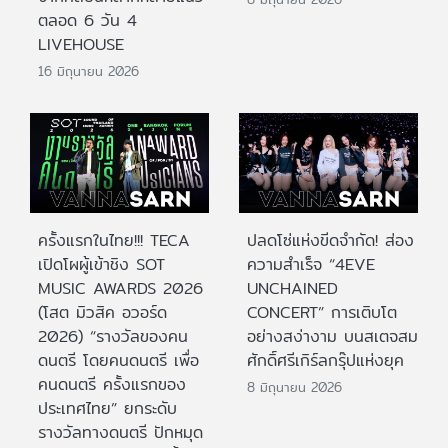
ตลอด 6 วัน 4
LIVEHOUSE
16 มิถุนายน 2026
ครั้งแรกในไทย!!! TECA
ปลดโซ่แห่งขีดจำกัด! ส่อง
เปิดโผผู้เข้าชิง SOT
ความสำเร็จ “4EVE
MUSIC AWARDS 2026
UNCHAINED
(โสต มิวสิค อวอร์ด
CONCERT” การเติบโต
2026) “รางวัลของคน
อย่างสง่างาม บนสเตจสม
ดนตรี โดยคนดนตรี เพื่อ
ศักดิ์ศรีเกิร์ลกรุ๊ปแห่งยุค
คนดนตรี ครั้งแรกของ
8 มิถุนายน 2026
ประเทศไทย” ยกระดับ
รางวัลทางดนตรี ปักหมุด