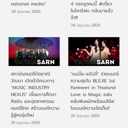
national media”
4 กรกฎาคมนี้ #เดี่ยว
ไมโครโฟน กลับมาแล้ว
30 มิถุนายน 2026
จ้า!!!
30 มิถุนายน 2026
สถาบันดนตรีกัลยาณิ
“เมเบิ้ล–แป้งจี่” ร่ายมนตร์
วัฒนา เปิดตัวโครงการ
ความสุขใน BLEJIE 1st
“MUSIC INDUSTRY
Fanmeet in Thailand :
NEXUS” เชื่อมการศึกษา
Love is Magic แฟน
ศิลปิน และอุตสาหกรรม
คลับฟินหนักพร้อมเสิร์ฟ
ดนตรีไทย สร้างองค์ความ
โมเมนต์หวานจัดเต็ม!!
รู้สู่คนรุ่นใหม่
28 มิถุนายน 2026
28 มิถุนายน 2026