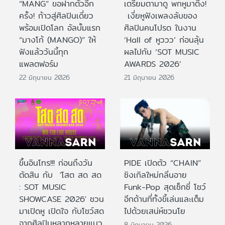
“MANG” ขอฝากตัวอีก
เตรียมตามาดู พกหูมาติ่ง!
ครั้ง! ก้าวสู่ศิลปินเดี่ยว
เงี่ยหูฟังเพลงลับของ
พร้อมเปิดโลก อัลบั้มแรก
ศิลปินคนโปรด ในงาน
“มางโก้ (MANGO)” ให้
‘Hall of หูววว’ ก่อนลุ้น
ฟังแล้ววันนี้ทุก
ผลไปกับ ‘SOT MUSIC
แพลตฟอร์ม
AWARDS 2026’
22 มิถุนายน 2026
21 มิถุนายน 2026
ขึ้นอินโทร!!! ก่อนถึงวัน
PIDE เปิดตัว “CHAIN”
ตัดสิน กับ 'โสต สด สด
ซิงเกิลใหม่กลิ่นอาย
: SOT MUSIC
Funk-Pop สุดเซ็กซี่ โชว์
SHOWCASE 2026' ชวน
อีกด้านที่ทั้งขี้เล่นและเต็ม
มาเปิดหู เปิดใจ กับโชว์สด
ไปด้วยเสน่ห์ชวนโย
จากศิลปินหลากหลายแนว
8 มิถุนายน 2026