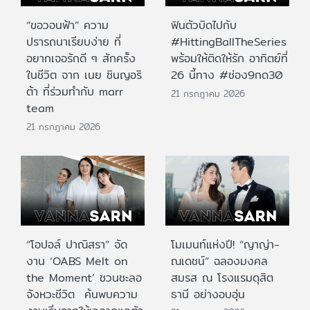
“ขอวอนฟ้า” ความ
ฟินตัวบิดไปกับ
ปรารถนาเรียบง่าย ที่
#HittingBallTheSeries
อยากเจอรักดี ๆ สักครั้ง
พร้อมให้ติดให้รัก อาทิตย์ที่
ในชีวิต จาก เนย ซินญอริ
26 นี้ทาง #ช่อง9กด30
ต้า ที่ร่วมทำกับ marr
21 กรกฎาคม 2026
team
21 กรกฎาคม 2026
“โอปอล์ ปาณิสรา” จัด
โมเมนท์แห่งปี! “ญาญ่า-
งาน ‘OABS Melt on
ณเดชน์” ฉลองมงคล
the Moment’ ชวนชะลอ
สมรส ณ โรงแรมดุสิต
จังหวะชีวิต ค้นพบความ
ธานี อย่างอบอุ่น