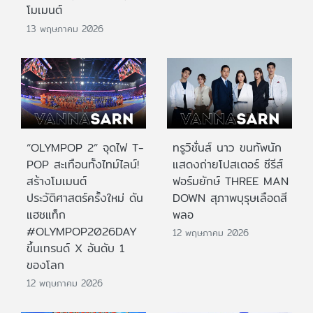
โมเมนต์
13 พฤษภาคม 2026
“OLYMPOP 2” จุดไฟ T-
ทรูวิชั่นส์ นาว ขนทัพนัก
POP สะเทือนทั้งไทม์ไลน์!
แสดงถ่ายโปสเตอร์ ซีรีส์
สร้างโมเมนต์
ฟอร์มยักษ์ THREE MAN
ประวัติศาสตร์ครั้งใหม่ ดัน
DOWN สุภาพบุรุษเลือดสี
แฮชแท็ก
พลอ
#OLYMPOP2026DAY
12 พฤษภาคม 2026
ขึ้นเทรนด์ X อันดับ 1
ของโลก
12 พฤษภาคม 2026