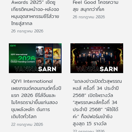
Awards 2025” เชิดชู
Feel Good โคจรความ
เกียรติคนหน้าจอ-หลังจอ
สุข สนุกกว่าที่เค
หนุนอุตสาหกรรมซีรีส์วาย
26 กรกฎาคม 2026
ไทยสู่สากล
26 กรกฎาคม 2026
iQIYI International
“แถลงข่าวเปิดตัวสุพรรณ
เผยเทรนด์คอนเทนต์ครึ่งปี
หงส์ ครั้งที่ 34 ประจำปี
แรก 2026 ซีรีส์จีนและ
2568” เปิดโผรางวัล
ไมโครดราม่าขึ้นแท่นสอง
“สุพรรณหงส์ครั้งที่ 34
ขุมพลังหลัก ดันการ
ประจำปี 2568” “ผีใช้ได้
เติบโตทั่วโลก
ค่ะ” ท็อปฟอร์มเข้าชิง
สูงสุด 15 รางวัล
22 กรกฎาคม 2026
22 กรกฎาคม 2026