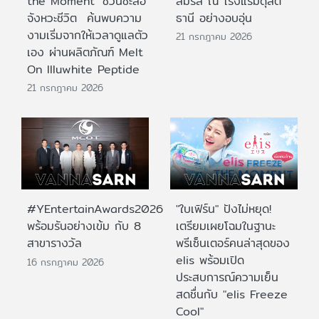
the Moment’ ชวนชะลอ
สมรส ณ โรงแรมดุสิต
จังหวะชีวิต ค้นพบความ
ธานี อย่างอบอุ่น
งามเริ่มจากให้เวลาดูแลตัว
21 กรกฎาคม 2026
เอง ผ่านผลิตภัณฑ์ Melt
On Illuwhite Peptide
21 กรกฎาคม 2026
#YEntertainAwards2026
"ใบเฟิร์น" ปังไม่หยุด!
พร้อมรันอย่างเข้ม กับ 8
เตรียมเผยโฉมในฐานะ
สาขารางวัล
พรีเซ็นเตอร์คนล่าสุดของ
elis พร้อมเปิด
16 กรกฎาคม 2026
ประสบการณ์ความเย็น
สดชื่นกับ "elis Freeze
Cool"