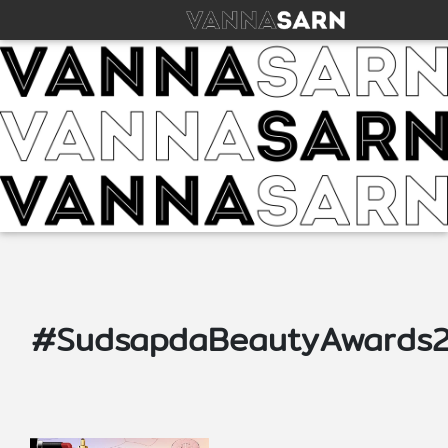
#SudsapdaBeautyAwards