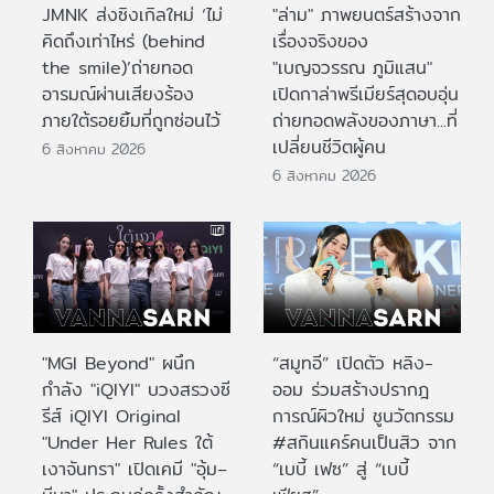
JMNK ส่งซิงเกิลใหม่ ‘ไม่
"ล่าม" ภาพยนตร์สร้างจาก
คิดถึงเท่าไหร่ (behind
เรื่องจริงของ
the smile)’ถ่ายทอด
"เบญจวรรณ ภูมิแสน"
อารมณ์ผ่านเสียงร้อง
เปิดกาล่าพรีเมียร์สุดอบอุ่น
ภายใต้รอยยิ้มที่ถูกซ่อนไว้
ถ่ายทอดพลังของภาษา...ที่
เปลี่ยนชีวิตผู้คน
6 สิงหาคม 2026
6 สิงหาคม 2026
"MGI Beyond" ผนึก
“สมูทอี” เปิดตัว หลิง-
กำลัง "iQIYI" บวงสรวงซี
ออม ร่วมสร้างปรากฎ
รีส์ iQIYI Original
การณ์ผิวใหม่ ชูนวัตกรรม
"Under Her Rules ใต้
#สกินแคร์คนเป็นสิว จาก
เงาจันทรา" เปิดเคมี "อุ้ม–
“เบบี้ เฟซ” สู่ “เบบี้