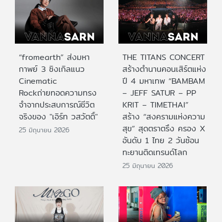
“fromearth” ส่งมหา
THE TITANS CONCERT
กาพย์ 3 ซิงเกิลแนว
สร้างตำนานคอนเสิร์ตแห่ง
Cinematic
ปี 4 มหาเทพ “BAMBAM
Rockถ่ายทอดความทรง
– JEFF SATUR – PP
จำจากประสบการณ์ชีวิต
KRIT – TIMETHAI”
จริงของ "เอิร์ท วสวัตติ์"
สร้าง “สงครามแห่งความ
สุข” สุดตราตรึง ครอง X
25 มิถุนายน 2026
อันดับ 1 ไทย 2 วันซ้อน
ทะยานติดเทรนด์โลก
25 มิถุนายน 2026