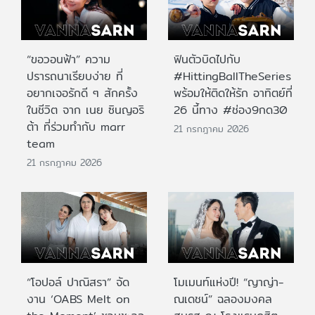
“ขอวอนฟ้า” ความ
ฟินตัวบิดไปกับ
ปรารถนาเรียบง่าย ที่
#HittingBallTheSeries
อยากเจอรักดี ๆ สักครั้ง
พร้อมให้ติดให้รัก อาทิตย์ที่
ในชีวิต จาก เนย ซินญอริ
26 นี้ทาง #ช่อง9กด30
ต้า ที่ร่วมทำกับ marr
21 กรกฎาคม 2026
team
21 กรกฎาคม 2026
“โอปอล์ ปาณิสรา” จัด
โมเมนท์แห่งปี! “ญาญ่า-
งาน ‘OABS Melt on
ณเดชน์” ฉลองมงคล