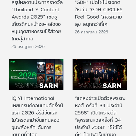
สรุปผลงานประกาศรางวัล
"GDH" เปิดโผโปรเจกต์
“Thailand Y Content
ใหม่ใน "GDH CIRCLES
Awards 2025” เชิดชู
Feel Good โคจรความ
เกียรติคนหน้าจอ-หลังจอ
สุข สนุกกว่าที่เค
หนุนอุตสาหกรรมซีรีส์วาย
26 กรกฎาคม 2026
ไทยสู่สากล
26 กรกฎาคม 2026
iQIYI International
“แถลงข่าวเปิดตัวสุพรรณ
เผยเทรนด์คอนเทนต์ครึ่งปี
หงส์ ครั้งที่ 34 ประจำปี
แรก 2026 ซีรีส์จีนและ
2568” เปิดโผรางวัล
ไมโครดราม่าขึ้นแท่นสอง
“สุพรรณหงส์ครั้งที่ 34
ขุมพลังหลัก ดันการ
ประจำปี 2568” “ผีใช้ได้
เติบโตทั่วโลก
ค่ะ” ท็อปฟอร์มเข้าชิง