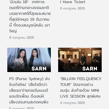
‘นั่งเล่น 10’ เทศกาล
I Have Ticket
ดนตรีท่ามกลางธรรมชาติ
6 กรกฎาคม 2026
บรรยากาศดีที่สุดและสบาย
ที่สุดปักหมุด 19 ธันวาคม
นี้ ที่ทองสมบูรณ์คลับ เขา
ใหญ่
8 กรกฎาคม 2026
PS (Purse Sydney) ส่ง
“BILLKIN FEELQUENCY
ซิงเกิลใหม่ ‘เสียใจดีกว่า
TOUR” ปิดฉากอย่าง
เสียเธอ’ถ่ายทอดโมเมนต์
อบอุ่น ส่งท้ายด้วย MINI
แอบรักเพื่อน ดึงเสน่ห์
LIVE SESSION สุดพิเศษ
เสียงประสานสะกดคนฟัง
4 กรกฎาคม 2026
6 กรกฎาคม 2026