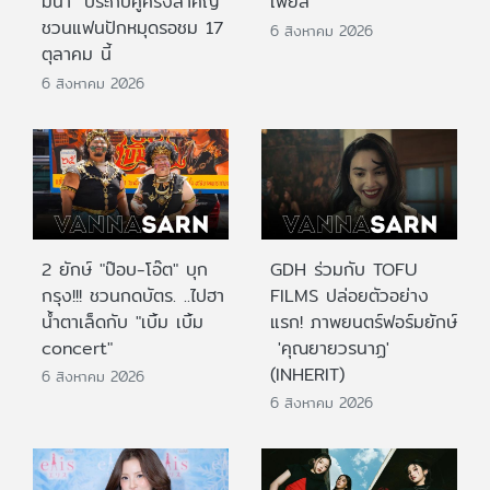
มีนา" ประกบคู่ครั้งสำคัญ
เฟียส”
ชวนแฟนปักหมุดรอชม 17
6 สิงหาคม 2026
ตุลาคม นี้
6 สิงหาคม 2026
2 ยักษ์ "ป๊อบ-โอ๊ต" บุก
GDH ร่วมกับ TOFU
กรุง!!! ชวนกดบัตร. ..ไปฮา
FILMS ปล่อยตัวอย่าง
น้ำตาเล็ดกับ "เบิ้ม เบิ้ม
แรก! ภาพยนตร์ฟอร์มยักษ์
concert"
'คุณยายวรนาฏ'
(INHERIT)
6 สิงหาคม 2026
6 สิงหาคม 2026