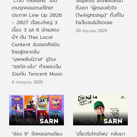
“CUU Thailand” เปิด
Slapkiss ส่งเพลงยินดี
เกมรุกคอนเทนต์ไทย!
ถึงเขา “ผู้ครองหัวใจ
ประกาศ Line Up 2026
(Twilightship)” ทั้งที่ใน
– 2027 เรือธงใหญ่ 3
ใจเจ็บจนไม่ไหวเลย
เรื่อง 3 รส 6 นักแสดง
30 มิถุนายน 2026
นำ! ดัน Thai Local
Content ส่งออกศิลปิน
ไทยสู่ตลาดจีน
“บุพเพสันนิวาส” ชูโรง
“ออกัส-เล้ง” ทำเพลงจีน
ร่วมกับ Tencent Music
4 กรกฎาคม 2026
“ช่อง 9” จัดคอนเทนต์แบ
‘เดี่ยวไมโครโฟน’ กลับมา