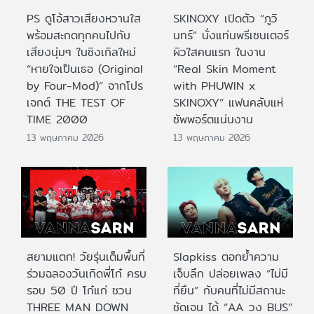
PS ดูโอ้สาวเสียงหวานใส
SKINOXY เปิดตัว “ภูวิ
พร้อมสะกดทุกคนไปกับ
นทร์” นั่งแท่นพรีเซนเตอร์
เสียงนุ่มๆ ในซิงเกิลใหม่
ผิวใสคนแรก ในงาน
“หายใจเป็นเธอ (Original
“Real Skin Moment
by Four-Mod)” จากโปร
with PHUWIN x
เจกต์ THE TEST OF
SKINOXY” แฟนคลับแห่
TIME 2000
ซัพพอร์ตแน่นงาน
13 พฤษภาคม 2026
13 พฤษภาคม 2026
สยามแตก! วัยรุ่นเต็มพื้นที่
Slapkiss ตอกย้ำความ
ร่วมฉลองวันเกิดพี่โก๋ ครบ
เจ็บลึก ปล่อยเพลง “ไม่มี
รอบ 50 ปี โก๋แก่ ชวน
ที่ยืน” กับคนที่ไม่มีสถานะ
THREE MAN DOWN
ชัดเจน ได้ “AA วง BUS”