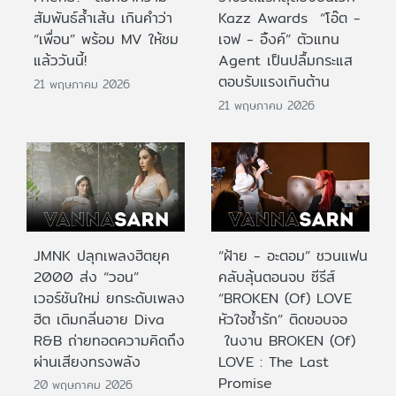
สัมพันธ์ล้ำเส้น เกินคำว่า
Kazz Awards “โอ๊ต -
“เพื่อน” พร้อม MV ให้ชม
เจฟ - อิ้งค์” ตัวแทน
แล้ววันนี้!
Agent เป็นปลื้มกระแส
ตอบรับแรงเกินต้าน
21 พฤษภาคม 2026
21 พฤษภาคม 2026
JMNK ปลุกเพลงฮิตยุค
“ฝ้าย - อะตอม” ชวนแฟน
2000 ส่ง “วอน”
คลับลุ้นตอนจบ ซีรีส์
เวอร์ชันใหม่ ยกระดับเพลง
“BROKEN (Of) LOVE
ฮิต เติมกลิ่นอาย Diva
หัวใจช้ำรัก” ติดขอบจอ
R&B ถ่ายทอดความคิดถึง
ในงาน BROKEN (Of)
ผ่านเสียงทรงพลัง
LOVE : The Last
Promise
20 พฤษภาคม 2026