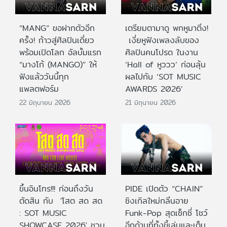
“MANG” ขอฝากตัวอีก
เตรียมตามาดู พกหูมาติ่ง!
ครั้ง! ก้าวสู่ศิลปินเดี่ยว
เงี่ยหูฟังเพลงลับของ
พร้อมเปิดโลก อัลบั้มแรก
ศิลปินคนโปรด ในงาน
“มางโก้ (MANGO)” ให้
‘Hall of หูววว’ ก่อนลุ้น
ฟังแล้ววันนี้ทุก
ผลไปกับ ‘SOT MUSIC
แพลตฟอร์ม
AWARDS 2026’
22 มิถุนายน 2026
21 มิถุนายน 2026
ขึ้นอินโทร!!! ก่อนถึงวัน
PIDE เปิดตัว “CHAIN”
ตัดสิน กับ 'โสต สด สด
ซิงเกิลใหม่กลิ่นอาย
: SOT MUSIC
Funk-Pop สุดเซ็กซี่ โชว์
SHOWCASE 2026' ชวน
อีกด้านที่ทั้งขี้เล่นและเต็ม