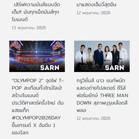
เสิร์ฟความมันส์แบบจัด
มาแสดงเอ็มวีสุดอิน
เต็ม!! มันทุกเม็ดมันส์ทุก
12 พฤษภาคม 2026
โมเมนต์
13 พฤษภาคม 2026
“OLYMPOP 2” จุดไฟ T-
ทรูวิชั่นส์ นาว ขนทัพนัก
POP สะเทือนทั้งไทม์ไลน์!
แสดงถ่ายโปสเตอร์ ซีรีส์
สร้างโมเมนต์
ฟอร์มยักษ์ THREE MAN
ประวัติศาสตร์ครั้งใหม่ ดัน
DOWN สุภาพบุรุษเลือดสี
แฮชแท็ก
พลอ
#OLYMPOP2026DAY
12 พฤษภาคม 2026
ขึ้นเทรนด์ X อันดับ 1
ของโลก