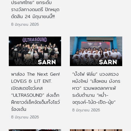
ประเทศไทย” ยกระดับ
รางวัลทางดนตรี ปักหมุด
ตัดสิน 24 มิถุนายนนี้!!!
8 มิถุนายน 2026
พาส่อง The Next Gen!
“บั้งไฟ ฟิล์ม” บวงสรวง
LOVEiS & LIT ENT.
หนังใหม่ “เสือหอน มังกร
เปิดสเตจโชว์เคส
หาว” รวมพลตลกคาเฟ่
“ULTRASOUND” ส่งเด็ก
ระดับตำนาน “หม่ำ-
ฝึกซาวด์เช็คจัดเต็มทั้งโชว์
จตุรงค์-โน้ต-เป็ด-นุ้ย”
ร้องเต้น
8 มิถุนายน 2026
8 มิถุนายน 2026