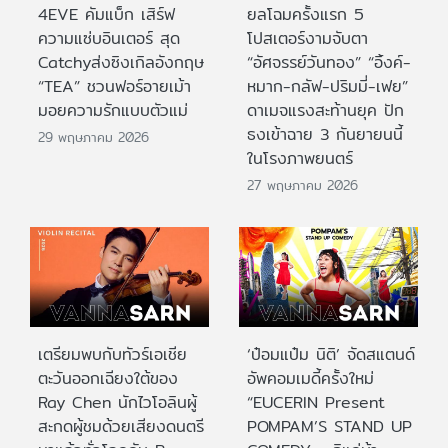
4EVE คัมแบ็ก เสิร์ฟ
ยลโฉมครั้งแรก 5
ความแซ่บอินเตอร์ สุด
โปสเตอร์งามจับตา
Catchyส่งซิงเกิลอังกฤษ
“อัศจรรย์วันทอง” “อิ้งค์-
“TEA” ชวนฟอร์อายเม้า
หมาก-กลัฟ-ปริมมี่-เฟย”
มอยความรักแบบตัวแม่
ดาเมจแรงสะท้านยุค ปัก
ธงเข้าฉาย 3 กันยายนนี้
29 พฤษภาคม 2026
ในโรงภาพยนตร์
27 พฤษภาคม 2026
เตรียมพบกับทัวร์เอเชีย
‘ป๋อมแป๋ม นิติ’ จัดสแตนด์
ตะวันออกเฉียงใต้ของ
อัพคอมเมดี้ครั้งใหม่
Ray Chen นักไวโอลินผู้
“EUCERIN Present
สะกดผู้ชมด้วยเสียงดนตรี
POMPAM’S STAND UP