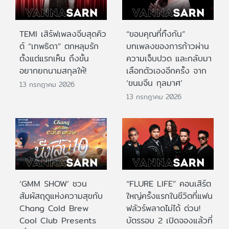
TEMI เสิร์ฟเพลงจีบสุดคิว
“ขอบคุณที่ทิ้งกัน”
ต์ “เทพธิดา” ตกหลุมรัก
บทเพลงของการก้าวผ่าน
ตั้งแต่แรกเห็น ถึงขั้น
ความเจ็บปวด และกลับมา
อยากยกนามสกุลให้!
เลือกตัวเองอีกครั้ง จาก
‘ขนมจีน กุลมาศ’
13 กรกฎาคม 2026
13 กรกฎาคม 2026
‘GMM SHOW’ ชวน
“FLURE LIFE” คอนเสิร์ต
สัมผัสฤดูแห่งความสุขกับ
ใหญ่ครั้งแรกในชีวิตที่แฟน
Chang Cold Brew
ฟลัวร์พลาดไม่ได้ ด่วน!
Cool Club Presents
บัตรรอบ 2 เปิดจองแล้วที่