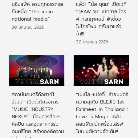
บอิมแพ็ค ครบทุกอรรถรส
แล้ว! ‘โน้ส อุดม’ เปิดเวที
ยืนหนึ่ง “The main
‘DEAW 16’ เปิดขายบัตร
national media”
4 กรกฎาคมนี้ #เดี่ยว
ไมโครโฟน กลับมาแล้ว
30 มิถุนายน 2026
จ้า!!!
30 มิถุนายน 2026
สถาบันดนตรีกัลยาณิ
“เมเบิ้ล–แป้งจี่” ร่ายมนตร์
วัฒนา เปิดตัวโครงการ
ความสุขใน BLEJIE 1st
“MUSIC INDUSTRY
Fanmeet in Thailand :
NEXUS” เชื่อมการศึกษา
Love is Magic แฟน
ศิลปิน และอุตสาหกรรม
คลับฟินหนักพร้อมเสิร์ฟ
ดนตรีไทย สร้างองค์ความ
โมเมนต์หวานจัดเต็ม!!