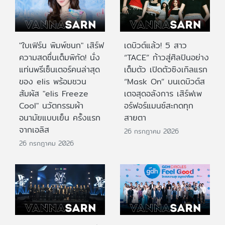
"ใบเฟิร์น พิมพ์ชนก" เสิร์ฟ
เดบิวต์แล้ว! 5 สาว
ความสดชื่นเต็มพิกัด! นั่ง
“TACE” ก้าวสู่ศิลปินอย่าง
แท่นพรีเซ็นเตอร์คนล่าสุด
เต็มตัว เปิดตัวซิงเกิลแรก
ของ elis พร้อมชวน
“Mask On” บนเดบิวต์ส
สัมผัส "elis Freeze
เตจสุดอลังการ เสิร์ฟเพ
Cool" นวัตกรรมผ้า
อร์ฟอร์แมนซ์สะกดทุก
อนามัยแบบเย็น ครั้งแรก
สายตา
จากเอลิส
26 กรกฎาคม 2026
26 กรกฎาคม 2026