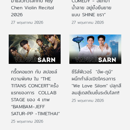
มาแล้วทั่วโลกกับ Ray
COMEDY - อิแก่บ้า
Chen Violin Recital
น้ำลาย อยู่ยั้งยืนยาย
2026
แบบ SHINE ชรา”
27 พฤษภาคม 2026
27 พฤษภาคม 2026
กรี๊ดคอแตก กับ สปอยล์
ซีรีส์ฟีเวอร์ "อัพ-ภูมิ"
ความพิเศษ ใน “THE
ผนึกกำลังเปิดโครงการ
TITANS CONCERT”ครั้ง
"We Love Silom" ปลุกสี
แรกของการ COLLAB
ลมสู่เดสติเนชั่นระดับโลก!!
STAGE ของ 4 เทพ
25 พฤษภาคม 2026
“BAMBAM-JEFF
SATUR-PP -TIMETHAI”
25 พฤษภาคม 2026