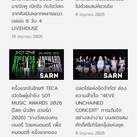
มาเปิดหู เปิดใจ กับโชว์สด
ไปด้วยเสน่ห์ชวนโย
จากศิลปินหลากหลายแนว
8 มิถุนายน 2026
ตลอด 6 วัน 4
LIVEHOUSE
16 มิถุนายน 2026
ครั้งแรกในไทย!!! TECA
ปลดโซ่แห่งขีดจำกัด! ส่อง
เปิดโผผู้เข้าชิง SOT
ความสำเร็จ “4EVE
MUSIC AWARDS 2026
UNCHAINED
(โสต มิวสิค อวอร์ด
CONCERT” การเติบโต
2026) “รางวัลของคน
อย่างสง่างาม บนสเตจสม
ดนตรี โดยคนดนตรี เพื่อ
ศักดิ์ศรีเกิร์ลกรุ๊ปแห่งยุค
คนดนตรี ครั้งแรกของ
8 มิถุนายน 2026