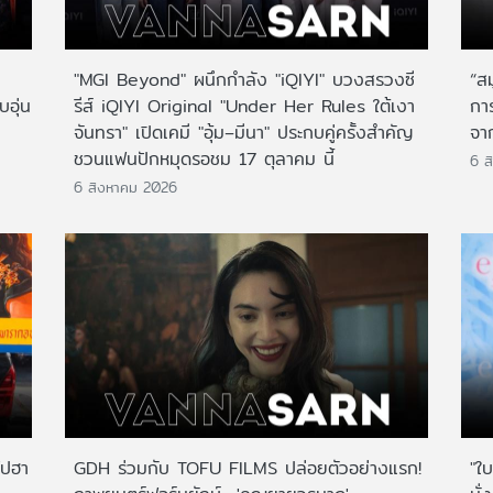
"MGI Beyond" ผนึกกำลัง "iQIYI" บวงสรวงซี
“ส
บอุ่น
รีส์ iQIYI Original "Under Her Rules ใต้เงา
กา
จันทรา" เปิดเคมี "อุ้ม–มีนา" ประกบคู่ครั้งสำคัญ
จาก
ชวนแฟนปักหมุดรอชม 17 ตุลาคม นี้
6 ส
6 สิงหาคม 2026
ไปฮา
GDH ร่วมกับ TOFU FILMS ปล่อยตัวอย่างแรก!
"ใบ