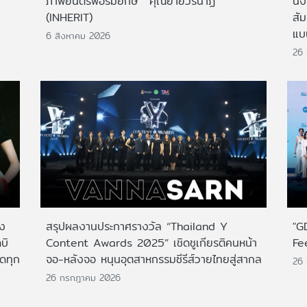
ภาพยนตร์ฟอร์มยักษ์ 'คุณยายวรนาฏ'
นั่
(INHERIT)
สั
แบ
6 สิงหาคม 2026
26
าง
สรุปผลงานประกาศรางวัล “Thailand Y
"G
บิ
Content Awards 2025” เชิดชูเกียรติคนหน้า
Fe
กดทุก
จอ-หลังจอ หนุนอุตสาหกรรมซีรีส์วายไทยสู่สากล
26
26 กรกฎาคม 2026