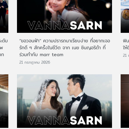
ระดับ
“ขอวอนฟ้า” ความปรารถนาเรียบง่าย ที่อยากเจอ
ฟิ
าพ
รักดี ๆ สักครั้งในชีวิต จาก เนย ซินญอริต้า ที่
ให้
บก
ร่วมทำกับ marr team
21
21 กรกฎาคม 2026