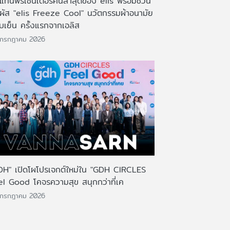
งแท่นพรีเซ็นเตอร์คนล่าสุดของ elis พร้อมชวน
มผัส "elis Freeze Cool" นวัตกรรมผ้าอนามัย
บเย็น ครั้งแรกจากเอลิส
 กรกฎาคม 2026
DH" เปิดโผโปรเจกต์ใหม่ใน "GDH CIRCLES
el Good โคจรความสุข สนุกกว่าที่เค
 กรกฎาคม 2026