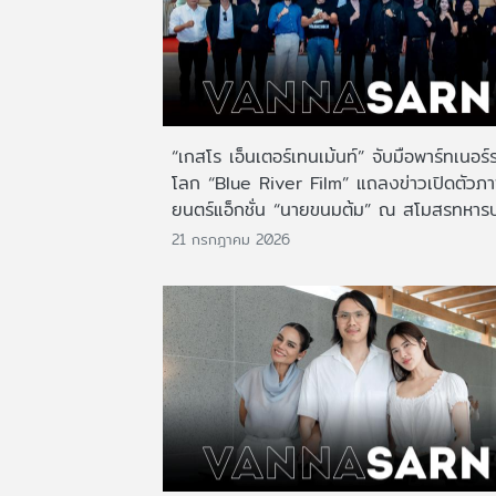
“เกสโร เอ็นเตอร์เทนเม้นท์” จับมือพาร์ทเนอร์
โลก “Blue River Film” แถลงข่าวเปิดตัวภ
ยนตร์แอ็กชั่น “นายขนมต้ม” ณ สโมสรทหาร
21 กรกฎาคม 2026