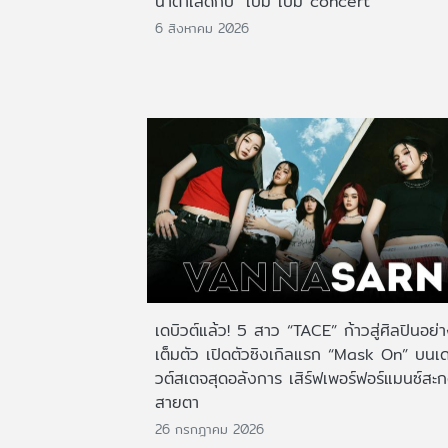
น้ำตาเล็ดกับ "เบิ้ม เบิ้ม concert"
6 สิงหาคม 2026
เดบิวต์แล้ว! 5 สาว “TACE” ก้าวสู่ศิลปินอย่
เต็มตัว เปิดตัวซิงเกิลแรก “Mask On” บนเด
วต์สเตจสุดอลังการ เสิร์ฟเพอร์ฟอร์แมนซ์สะ
สายตา
26 กรกฎาคม 2026