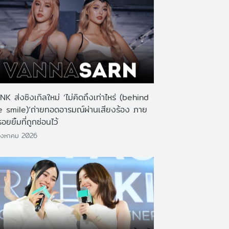
K ส่งซิงเกิลใหม่ ‘ไม่คิดถึงเท่าไหร่ (behind
e smile)’ถ่ายทอดอารมณ์ผ่านเสียงร้อง ภาย
รอยยิ้มที่ถูกซ่อนไว้
ิงหาคม 2026