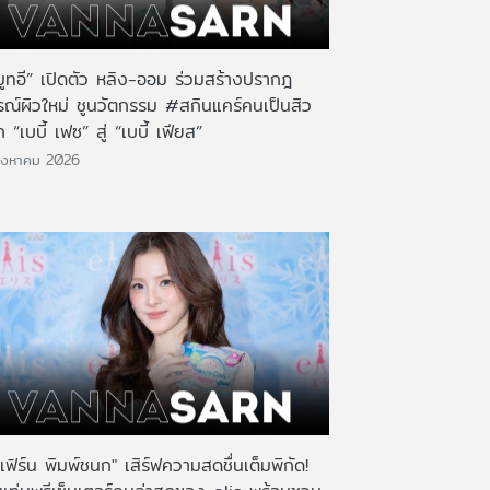
มูทอี” เปิดตัว หลิง-ออม ร่วมสร้างปรากฎ
รณ์ผิวใหม่ ชูนวัตกรรม #สกินแคร์คนเป็นสิว
 “เบบี้ เฟซ” สู่ “เบบี้ เฟียส”
ิงหาคม 2026
เฟิร์น พิมพ์ชนก" เสิร์ฟความสดชื่นเต็มพิกัด!