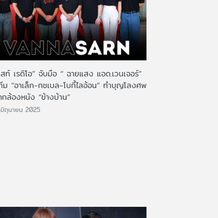
กสท์ เรดิโอ” จับมือ “ ฉายแสง แอด.เวนเจอร์”
ทีม “อาเล็ก-กชเบล-โบกี้ไลอ้อน” ทำบุญโลงศพ
ดกล้องหนัง “ข้างบ้าน”
มิถุนายน 2025