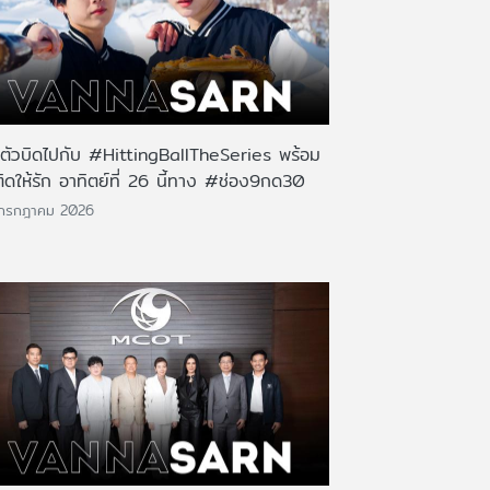
นตัวบิดไปกับ #HittingBallTheSeries พร้อม
ติดให้รัก อาทิตย์ที่ 26 นี้ทาง #ช่อง9กด30
 กรกฎาคม 2026