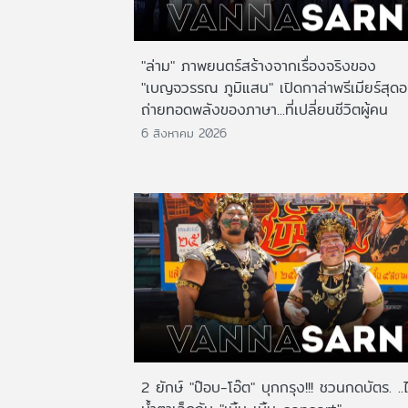
"ล่าม" ภาพยนตร์สร้างจากเรื่องจริงของ
"เบญจวรรณ ภูมิแสน" เปิดกาล่าพรีเมียร์สุดอ
ถ่ายทอดพลังของภาษา...ที่เปลี่ยนชีวิตผู้คน
6 สิงหาคม 2026
2 ยักษ์ "ป๊อบ-โอ๊ต" บุกกรุง!!! ชวนกดบัตร. ..