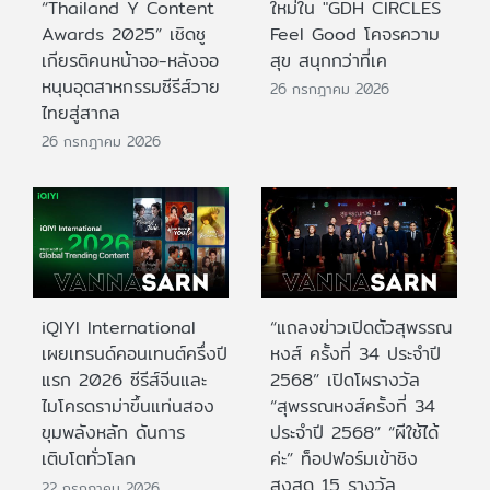
“Thailand Y Content
ใหม่ใน "GDH CIRCLES
Awards 2025” เชิดชู
Feel Good โคจรความ
เกียรติคนหน้าจอ-หลังจอ
สุข สนุกกว่าที่เค
หนุนอุตสาหกรรมซีรีส์วาย
26 กรกฎาคม 2026
ไทยสู่สากล
26 กรกฎาคม 2026
iQIYI International
“แถลงข่าวเปิดตัวสุพรรณ
เผยเทรนด์คอนเทนต์ครึ่งปี
หงส์ ครั้งที่ 34 ประจำปี
แรก 2026 ซีรีส์จีนและ
2568” เปิดโผรางวัล
ไมโครดราม่าขึ้นแท่นสอง
“สุพรรณหงส์ครั้งที่ 34
ขุมพลังหลัก ดันการ
ประจำปี 2568” “ผีใช้ได้
เติบโตทั่วโลก
ค่ะ” ท็อปฟอร์มเข้าชิง
สูงสุด 15 รางวัล
22 กรกฎาคม 2026