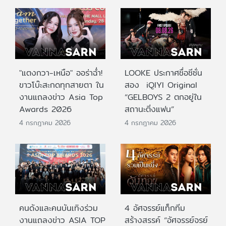
"แตงกวา-เหนือ" ออร่าฉ่ำ!
LOOKE ประกาศชื่อซีซั่น
ขาวโบ๊ะสะกดทุกสายตา ใน
สอง iQIYI Original
งานแถลงข่าว Asia Top
“GELBOYS 2 ตกอยู่ใน
Awards 2026
สถานะติ่งแฟน”
4 กรกฎาคม 2026
4 กรกฎาคม 2026
คนดังและคนบันเทิงร่วม
4 อัศจรรย์แท็กทีม
งานแถลงข่าว ASIA TOP
สร้างสรรค์ “อัศจรรย์จรย์