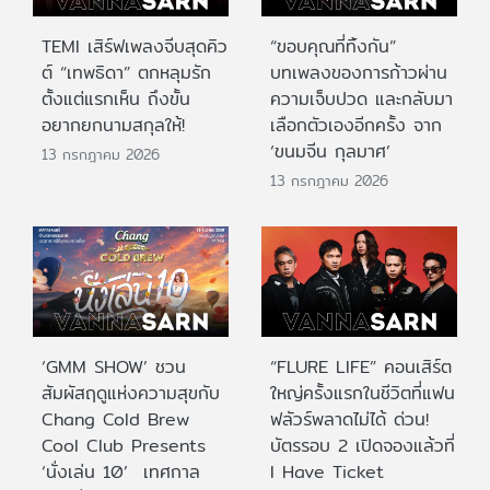
TEMI เสิร์ฟเพลงจีบสุดคิว
“ขอบคุณที่ทิ้งกัน”
ต์ “เทพธิดา” ตกหลุมรัก
บทเพลงของการก้าวผ่าน
ตั้งแต่แรกเห็น ถึงขั้น
ความเจ็บปวด และกลับมา
อยากยกนามสกุลให้!
เลือกตัวเองอีกครั้ง จาก
‘ขนมจีน กุลมาศ’
13 กรกฎาคม 2026
13 กรกฎาคม 2026
‘GMM SHOW’ ชวน
“FLURE LIFE” คอนเสิร์ต
สัมผัสฤดูแห่งความสุขกับ
ใหญ่ครั้งแรกในชีวิตที่แฟน
Chang Cold Brew
ฟลัวร์พลาดไม่ได้ ด่วน!
Cool Club Presents
บัตรรอบ 2 เปิดจองแล้วที่
‘นั่งเล่น 10’ เทศกาล
I Have Ticket