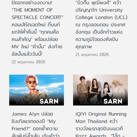
ปิดฉากอย่างงดงาม!
“บิวกิ้น พุฒิพงศ์” คว้า
“THE MOMENT OF
ปริญญาโท University
SPECTACLE CONCERT”
College London (UCL)
คอนเสิร์ตเฉดใหม่ ที่นนท์
ณ กรุงลอนดอน ประเทศ
ยกให้ค่ำคืนนี้ “ทุกคนคือ
อังกฤษ เป็นอีกก้าวแห่ง
คนสำคัญ” พร้อมปล่อย
ความภูมิใจของศิลปิน
MV ใหม่ “คำนั้น” ส่งท้าย
คุณภาพ
อัลบั้มแล้ววันนี้!
21 พฤษภาคม 2026
22 พฤษภาคม 2026
James Alyn ปล่อย
iQIYI Original Running
ซิงเกิลแรกของปี “My
Man Thailand คว้า
Friend?” ตอกย้ำความ
รางวัลแรกสุดปังบนเวที
สัมพันธ์ล้ำเส้น เกินคำว่า
Kazz Awards “โอ๊ต -