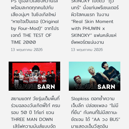
PS ดูโอ้สาวเสียงหวานใส
SKINOXY เปิดตัว “ภูวิ
พร้อมสะกดทุกคนไปกับ
นทร์” นั่งแท่นพรีเซนเตอร์
เสียงนุ่มๆ ในซิงเกิลใหม่
ผิวใสคนแรก ในงาน
“หายใจเป็นเธอ (Original
“Real Skin Moment
by Four-Mod)” จากโปร
with PHUWIN x
เจกต์ THE TEST OF
SKINOXY” แฟนคลับแห่
TIME 2000
ซัพพอร์ตแน่นงาน
13 พฤษภาคม 2026
13 พฤษภาคม 2026
สยามแตก! วัยรุ่นเต็มพื้นที่
Slapkiss ตอกย้ำความ
ร่วมฉลองวันเกิดพี่โก๋ ครบ
เจ็บลึก ปล่อยเพลง “ไม่มี
รอบ 50 ปี โก๋แก่ ชวน
ที่ยืน” กับคนที่ไม่มีสถานะ
THREE MAN DOWN
ชัดเจน ได้ “AA วง BUS”
เสิร์ฟความมันส์แบบจัด
มาแสดงเอ็มวีสุดอิน