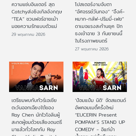
ความแซ่บอินเตอร์ สุด
โปสเตอร์งามจับตา
Catchyส่งซิงเกิลอังกฤษ
“อัศจรรย์วันทอง” “อิ้งค์-
“TEA” ชวนฟอร์อายเม้า
หมาก-กลัฟ-ปริมมี่-เฟย”
มอยความรักแบบตัวแม่
ดาเมจแรงสะท้านยุค ปัก
ธงเข้าฉาย 3 กันยายนนี้
29 พฤษภาคม 2026
ในโรงภาพยนตร์
27 พฤษภาคม 2026
เตรียมพบกับทัวร์เอเชีย
‘ป๋อมแป๋ม นิติ’ จัดสแตนด์
ตะวันออกเฉียงใต้ของ
อัพคอมเมดี้ครั้งใหม่
Ray Chen นักไวโอลินผู้
“EUCERIN Present
สะกดผู้ชมด้วยเสียงดนตรี
POMPAM’S STAND UP
มาแล้วทั่วโลกกับ Ray
COMEDY - อิแก่บ้า