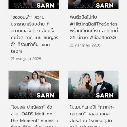
“ขอวอนฟ้า” ความ
ฟินตัวบิดไปกับ
ปรารถนาเรียบง่าย ที่
#HittingBallTheSeries
อยากเจอรักดี ๆ สักครั้ง
พร้อมให้ติดให้รัก อาทิตย์ที่
ในชีวิต จาก เนย ซินญอริ
26 นี้ทาง #ช่อง9กด30
ต้า ที่ร่วมทำกับ marr
21 กรกฎาคม 2026
team
21 กรกฎาคม 2026
“โอปอล์ ปาณิสรา” จัด
โมเมนท์แห่งปี! “ญาญ่า-
งาน ‘OABS Melt on
ณเดชน์” ฉลองมงคล
the Moment’ ชวนชะลอ
สมรส ณ โรงแรมดุสิต