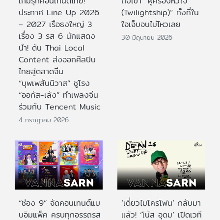
เกมรุกคอนเทนต์ไทย!
ถึงเขา “ผู้ครองหัวใจ
ประกาศ Line Up 2026
(Twilightship)” ทั้งที่ใน
– 2027 เรือธงใหญ่ 3
ใจเจ็บจนไม่ไหวเลย
เรื่อง 3 รส 6 นักแสดง
30 มิถุนายน 2026
นำ! ดัน Thai Local
Content ส่งออกศิลปิน
ไทยสู่ตลาดจีน
“บุพเพสันนิวาส” ชูโรง
“ออกัส-เล้ง” ทำเพลงจีน
ร่วมกับ Tencent Music
4 กรกฎาคม 2026
“ช่อง 9” จัดคอนเทนต์แบ
‘เดี่ยวไมโครโฟน’ กลับมา
บอิมแพ็ค ครบทุกอรรถรส
แล้ว! ‘โน้ส อุดม’ เปิดเวที