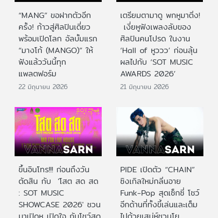
“MANG” ขอฝากตัวอีก
เตรียมตามาดู พกหูมาติ่ง!
ครั้ง! ก้าวสู่ศิลปินเดี่ยว
เงี่ยหูฟังเพลงลับของ
พร้อมเปิดโลก อัลบั้มแรก
ศิลปินคนโปรด ในงาน
“มางโก้ (MANGO)” ให้
‘Hall of หูววว’ ก่อนลุ้น
ฟังแล้ววันนี้ทุก
ผลไปกับ ‘SOT MUSIC
แพลตฟอร์ม
AWARDS 2026’
22 มิถุนายน 2026
21 มิถุนายน 2026
ขึ้นอินโทร!!! ก่อนถึงวัน
PIDE เปิดตัว “CHAIN”
ตัดสิน กับ 'โสต สด สด
ซิงเกิลใหม่กลิ่นอาย
: SOT MUSIC
Funk-Pop สุดเซ็กซี่ โชว์
SHOWCASE 2026' ชวน
อีกด้านที่ทั้งขี้เล่นและเต็ม
มาเปิดหู เปิดใจ กับโชว์สด
ไปด้วยเสน่ห์ชวนโย