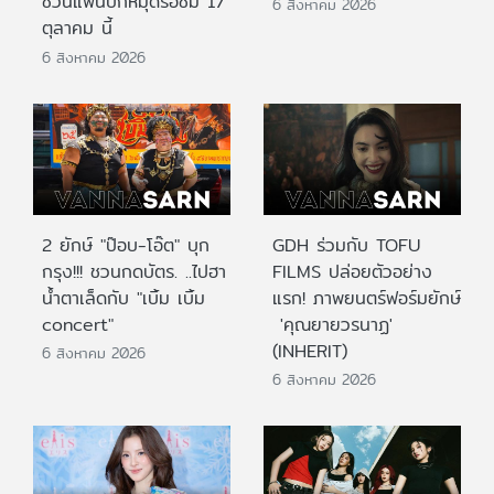
ชวนแฟนปักหมุดรอชม 17
6 สิงหาคม 2026
ตุลาคม นี้
6 สิงหาคม 2026
2 ยักษ์ "ป๊อบ-โอ๊ต" บุก
GDH ร่วมกับ TOFU
กรุง!!! ชวนกดบัตร. ..ไปฮา
FILMS ปล่อยตัวอย่าง
น้ำตาเล็ดกับ "เบิ้ม เบิ้ม
แรก! ภาพยนตร์ฟอร์มยักษ์
concert"
'คุณยายวรนาฏ'
(INHERIT)
6 สิงหาคม 2026
6 สิงหาคม 2026