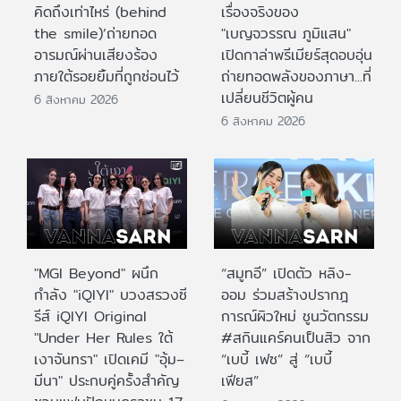
คิดถึงเท่าไหร่ (behind
เรื่องจริงของ
the smile)’ถ่ายทอด
"เบญจวรรณ ภูมิแสน"
อารมณ์ผ่านเสียงร้อง
เปิดกาล่าพรีเมียร์สุดอบอุ่น
ภายใต้รอยยิ้มที่ถูกซ่อนไว้
ถ่ายทอดพลังของภาษา...ที่
เปลี่ยนชีวิตผู้คน
6 สิงหาคม 2026
6 สิงหาคม 2026
"MGI Beyond" ผนึก
“สมูทอี” เปิดตัว หลิง-
กำลัง "iQIYI" บวงสรวงซี
ออม ร่วมสร้างปรากฎ
รีส์ iQIYI Original
การณ์ผิวใหม่ ชูนวัตกรรม
"Under Her Rules ใต้
#สกินแคร์คนเป็นสิว จาก
เงาจันทรา" เปิดเคมี "อุ้ม–
“เบบี้ เฟซ” สู่ “เบบี้
มีนา" ประกบคู่ครั้งสำคัญ
เฟียส”