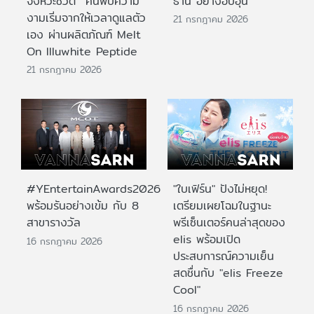
จังหวะชีวิต ค้นพบความ
ธานี อย่างอบอุ่น
งามเริ่มจากให้เวลาดูแลตัว
21 กรกฎาคม 2026
เอง ผ่านผลิตภัณฑ์ Melt
On Illuwhite Peptide
21 กรกฎาคม 2026
#YEntertainAwards2026
"ใบเฟิร์น" ปังไม่หยุด!
พร้อมรันอย่างเข้ม กับ 8
เตรียมเผยโฉมในฐานะ
สาขารางวัล
พรีเซ็นเตอร์คนล่าสุดของ
elis พร้อมเปิด
16 กรกฎาคม 2026
ประสบการณ์ความเย็น
สดชื่นกับ "elis Freeze
Cool"
16 กรกฎาคม 2026