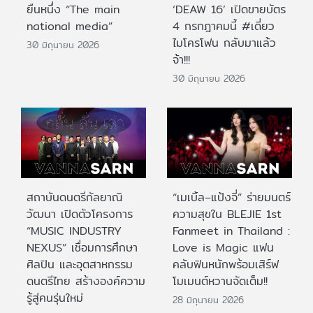
ยืนหนึ่ง “The main
‘DEAW 16’ เปิดขายบัตร
national media”
4 กรกฎาคมนี้ #เดี่ยว
ไมโครโฟน กลับมาแล้ว
30 มิถุนายน 2026
จ้า!!!
30 มิถุนายน 2026
สถาบันดนตรีกัลยาณิ
“เมเบิ้ล–แป้งจี่” ร่ายมนตร์
วัฒนา เปิดตัวโครงการ
ความสุขใน BLEJIE 1st
“MUSIC INDUSTRY
Fanmeet in Thailand :
NEXUS” เชื่อมการศึกษา
Love is Magic แฟน
ศิลปิน และอุตสาหกรรม
คลับฟินหนักพร้อมเสิร์ฟ
ดนตรีไทย สร้างองค์ความ
โมเมนต์หวานจัดเต็ม!!
รู้สู่คนรุ่นใหม่
28 มิถุนายน 2026