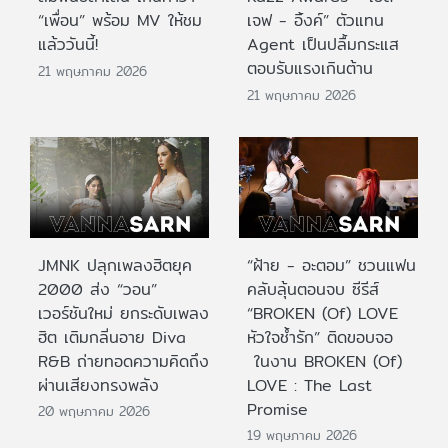
“เพื่อน” พร้อม MV ให้ชม
เจฟ - อิ้งค์” ตัวแทน
แล้ววันนี้!
Agent เป็นปลื้มกระแส
ตอบรับแรงเกินต้าน
21 พฤษภาคม 2026
21 พฤษภาคม 2026
JMNK ปลุกเพลงฮิตยุค
“ฝ้าย - อะตอม” ชวนแฟน
2000 ส่ง “วอน”
คลับลุ้นตอนจบ ซีรีส์
เวอร์ชันใหม่ ยกระดับเพลง
“BROKEN (Of) LOVE
ฮิต เติมกลิ่นอาย Diva
หัวใจช้ำรัก” ติดขอบจอ
R&B ถ่ายทอดความคิดถึง
ในงาน BROKEN (Of)
ผ่านเสียงทรงพลัง
LOVE : The Last
Promise
20 พฤษภาคม 2026
19 พฤษภาคม 2026