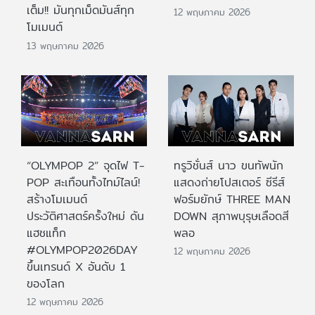
เต็ม!! มันทุกเม็ดมันส์ทุก
12 พฤษภาคม 2026
โมเมนต์
13 พฤษภาคม 2026
“OLYMPOP 2” จุดไฟ T-
ทรูวิชั่นส์ นาว ขนทัพนัก
POP สะเทือนทั้งไทม์ไลน์!
แสดงถ่ายโปสเตอร์ ซีรีส์
สร้างโมเมนต์
ฟอร์มยักษ์ THREE MAN
ประวัติศาสตร์ครั้งใหม่ ดัน
DOWN สุภาพบุรุษเลือดสี
แฮชแท็ก
พลอ
#OLYMPOP2026DAY
12 พฤษภาคม 2026
ขึ้นเทรนด์ X อันดับ 1
ของโลก
12 พฤษภาคม 2026