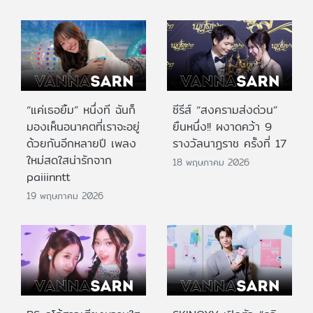
“แค่เธอยิ้ม” หนึ่งที ฉันก็
ซีรีส์ “สงครามส่งด่วน”
มองเห็นอนาคตที่เราจะอยู่
ยืนหนึ่ง!! ผงาดคว้า 9
ด้วยกันอีกหลายปี เพลง
รางวัลนาฏราช ครั้งที่ 17
ใหม่สดใสน่ารักจาก
18 พฤษภาคม 2026
paiiinntt
19 พฤษภาคม 2026