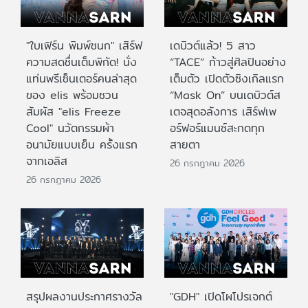
"ใบเฟิร์น พิมพ์ชนก" เสิร์ฟ
เดบิวต์แล้ว! 5 สาว
ความสดชื่นเต็มพิกัด! นั่ง
“TACE” ก้าวสู่ศิลปินอย่าง
แท่นพรีเซ็นเตอร์คนล่าสุด
เต็มตัว เปิดตัวซิงเกิลแรก
ของ elis พร้อมชวน
“Mask On” บนเดบิวต์ส
สัมผัส "elis Freeze
เตจสุดอลังการ เสิร์ฟเพ
Cool" นวัตกรรมผ้า
อร์ฟอร์แมนซ์สะกดทุก
อนามัยแบบเย็น ครั้งแรก
สายตา
จากเอลิส
26 กรกฎาคม 2026
26 กรกฎาคม 2026
สรุปผลงานประกาศรางวัล
"GDH" เปิดโผโปรเจกต์