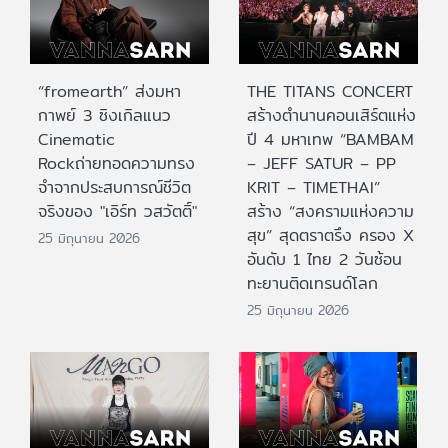
“fromearth” ส่งมหา
THE TITANS CONCERT
กาพย์ 3 ซิงเกิลแนว
สร้างตำนานคอนเสิร์ตแห่ง
Cinematic
ปี 4 มหาเทพ “BAMBAM
Rockถ่ายทอดความทรง
– JEFF SATUR – PP
จำจากประสบการณ์ชีวิต
KRIT – TIMETHAI”
จริงของ "เอิร์ท วสวัตติ์"
สร้าง “สงครามแห่งความ
สุข” สุดตราตรึง ครอง X
25 มิถุนายน 2026
อันดับ 1 ไทย 2 วันซ้อน
ทะยานติดเทรนด์โลก
25 มิถุนายน 2026