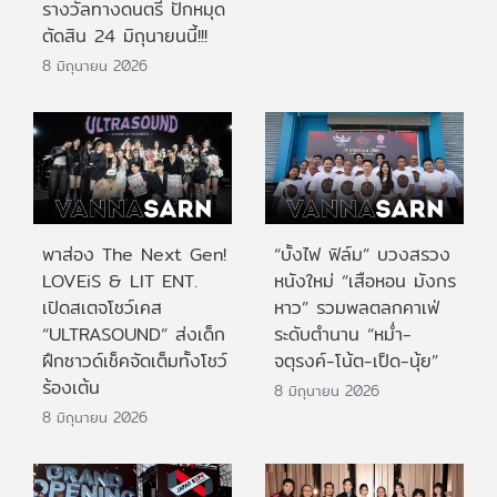
รางวัลทางดนตรี ปักหมุด
ตัดสิน 24 มิถุนายนนี้!!!
8 มิถุนายน 2026
พาส่อง The Next Gen!
“บั้งไฟ ฟิล์ม” บวงสรวง
LOVEiS & LIT ENT.
หนังใหม่ “เสือหอน มังกร
เปิดสเตจโชว์เคส
หาว” รวมพลตลกคาเฟ่
“ULTRASOUND” ส่งเด็ก
ระดับตำนาน “หม่ำ-
ฝึกซาวด์เช็คจัดเต็มทั้งโชว์
จตุรงค์-โน้ต-เป็ด-นุ้ย”
ร้องเต้น
8 มิถุนายน 2026
8 มิถุนายน 2026