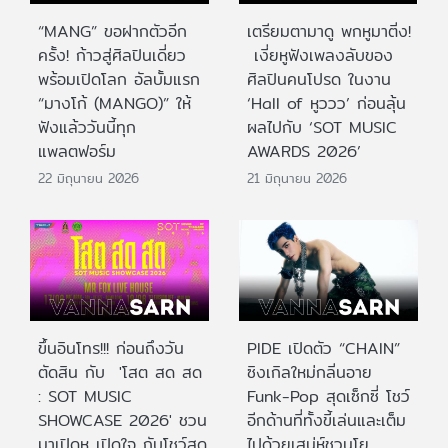
“MANG” ขอฝากตัวอีก
เตรียมตามาดู พกหูมาติ่ง!
ครั้ง! ก้าวสู่ศิลปินเดี่ยว
เงี่ยหูฟังเพลงลับของ
พร้อมเปิดโลก อัลบั้มแรก
ศิลปินคนโปรด ในงาน
“มางโก้ (MANGO)” ให้
‘Hall of หูววว’ ก่อนลุ้น
ฟังแล้ววันนี้ทุก
ผลไปกับ ‘SOT MUSIC
แพลตฟอร์ม
AWARDS 2026’
22 มิถุนายน 2026
21 มิถุนายน 2026
ขึ้นอินโทร!!! ก่อนถึงวัน
PIDE เปิดตัว “CHAIN”
ตัดสิน กับ 'โสต สด สด
ซิงเกิลใหม่กลิ่นอาย
: SOT MUSIC
Funk-Pop สุดเซ็กซี่ โชว์
SHOWCASE 2026' ชวน
อีกด้านที่ทั้งขี้เล่นและเต็ม
มาเปิดหู เปิดใจ กับโชว์สด
ไปด้วยเสน่ห์ชวนโย