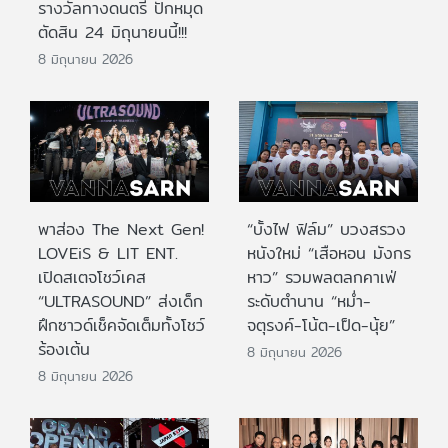
รางวัลทางดนตรี ปักหมุด
ตัดสิน 24 มิถุนายนนี้!!!
8 มิถุนายน 2026
พาส่อง The Next Gen!
“บั้งไฟ ฟิล์ม” บวงสรวง
LOVEiS & LIT ENT.
หนังใหม่ “เสือหอน มังกร
เปิดสเตจโชว์เคส
หาว” รวมพลตลกคาเฟ่
“ULTRASOUND” ส่งเด็ก
ระดับตำนาน “หม่ำ-
ฝึกซาวด์เช็คจัดเต็มทั้งโชว์
จตุรงค์-โน้ต-เป็ด-นุ้ย”
ร้องเต้น
8 มิถุนายน 2026
8 มิถุนายน 2026