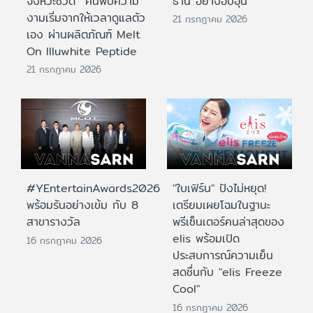
จังหวะชีวิต ค้นพบความ
ธานี อย่างอบอุ่น
งามเริ่มจากให้เวลาดูแลตัว
21 กรกฎาคม 2026
เอง ผ่านผลิตภัณฑ์ Melt
On Illuwhite Peptide
21 กรกฎาคม 2026
#YEntertainAwards2026
"ใบเฟิร์น" ปังไม่หยุด!
พร้อมรันอย่างเข้ม กับ 8
เตรียมเผยโฉมในฐานะ
สาขารางวัล
พรีเซ็นเตอร์คนล่าสุดของ
elis พร้อมเปิด
16 กรกฎาคม 2026
ประสบการณ์ความเย็น
สดชื่นกับ "elis Freeze
Cool"
16 กรกฎาคม 2026