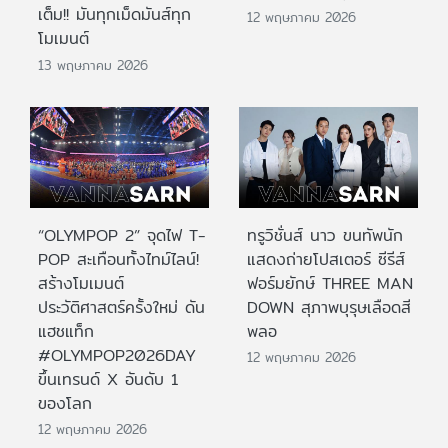
เต็ม!! มันทุกเม็ดมันส์ทุก
12 พฤษภาคม 2026
โมเมนต์
13 พฤษภาคม 2026
“OLYMPOP 2” จุดไฟ T-
ทรูวิชั่นส์ นาว ขนทัพนัก
POP สะเทือนทั้งไทม์ไลน์!
แสดงถ่ายโปสเตอร์ ซีรีส์
สร้างโมเมนต์
ฟอร์มยักษ์ THREE MAN
ประวัติศาสตร์ครั้งใหม่ ดัน
DOWN สุภาพบุรุษเลือดสี
แฮชแท็ก
พลอ
#OLYMPOP2026DAY
12 พฤษภาคม 2026
ขึ้นเทรนด์ X อันดับ 1
ของโลก
12 พฤษภาคม 2026