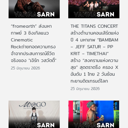
“fromearth” ส่งมหา
THE TITANS CONCERT
กาพย์ 3 ซิงเกิลแนว
สร้างตำนานคอนเสิร์ตแห่ง
Cinematic
ปี 4 มหาเทพ “BAMBAM
Rockถ่ายทอดความทรง
– JEFF SATUR – PP
จำจากประสบการณ์ชีวิต
KRIT – TIMETHAI”
จริงของ "เอิร์ท วสวัตติ์"
สร้าง “สงครามแห่งความ
สุข” สุดตราตรึง ครอง X
25 มิถุนายน 2026
อันดับ 1 ไทย 2 วันซ้อน
ทะยานติดเทรนด์โลก
25 มิถุนายน 2026