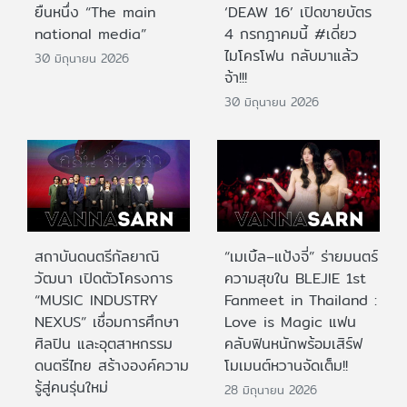
ยืนหนึ่ง “The main
‘DEAW 16’ เปิดขายบัตร
national media”
4 กรกฎาคมนี้ #เดี่ยว
ไมโครโฟน กลับมาแล้ว
30 มิถุนายน 2026
จ้า!!!
30 มิถุนายน 2026
สถาบันดนตรีกัลยาณิ
“เมเบิ้ล–แป้งจี่” ร่ายมนตร์
วัฒนา เปิดตัวโครงการ
ความสุขใน BLEJIE 1st
“MUSIC INDUSTRY
Fanmeet in Thailand :
NEXUS” เชื่อมการศึกษา
Love is Magic แฟน
ศิลปิน และอุตสาหกรรม
คลับฟินหนักพร้อมเสิร์ฟ
ดนตรีไทย สร้างองค์ความ
โมเมนต์หวานจัดเต็ม!!
รู้สู่คนรุ่นใหม่
28 มิถุนายน 2026