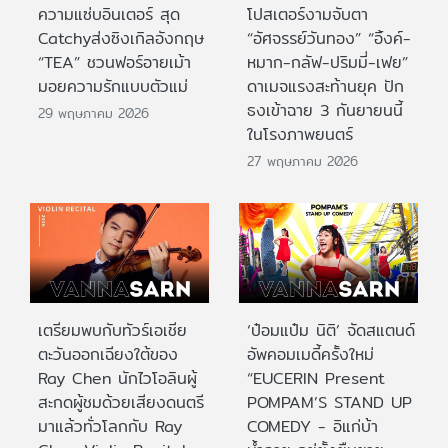
ความแซ่บอินเตอร์ สุด
โปสเตอร์งามจับตา
Catchyส่งซิงเกิลอังกฤษ
“อัศจรรย์วันทอง” “อิ้งค์-
“TEA” ชวนฟอร์อายเม้า
หมาก-กลัฟ-ปริมมี่-เฟย”
มอยความรักแบบตัวแม่
ดาเมจแรงสะท้านยุค ปัก
ธงเข้าฉาย 3 กันยายนนี้
29 พฤษภาคม 2026
ในโรงภาพยนตร์
27 พฤษภาคม 2026
เตรียมพบกับทัวร์เอเชีย
‘ป๋อมแป๋ม นิติ’ จัดสแตนด์
ตะวันออกเฉียงใต้ของ
อัพคอมเมดี้ครั้งใหม่
Ray Chen นักไวโอลินผู้
“EUCERIN Present
สะกดผู้ชมด้วยเสียงดนตรี
POMPAM’S STAND UP
มาแล้วทั่วโลกกับ Ray
COMEDY - อิแก่บ้า