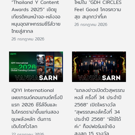
“Thailand Y Content
ใหม่ใน "GDH CIRCLES
Awards 2025” เชิดชู
Feel Good โคจรความ
เกียรติคนหน้าจอ-หลังจอ
สุข สนุกกว่าที่เค
หนุนอุตสาหกรรมซีรีส์วาย
26 กรกฎาคม 2026
ไทยสู่สากล
26 กรกฎาคม 2026
iQIYI International
“แถลงข่าวเปิดตัวสุพรรณ
เผยเทรนด์คอนเทนต์ครึ่งปี
หงส์ ครั้งที่ 34 ประจำปี
แรก 2026 ซีรีส์จีนและ
2568” เปิดโผรางวัล
ไมโครดราม่าขึ้นแท่นสอง
“สุพรรณหงส์ครั้งที่ 34
ขุมพลังหลัก ดันการ
ประจำปี 2568” “ผีใช้ได้
เติบโตทั่วโลก
ค่ะ” ท็อปฟอร์มเข้าชิง
สูงสุด 15 รางวัล
22 กรกฎาคม 2026