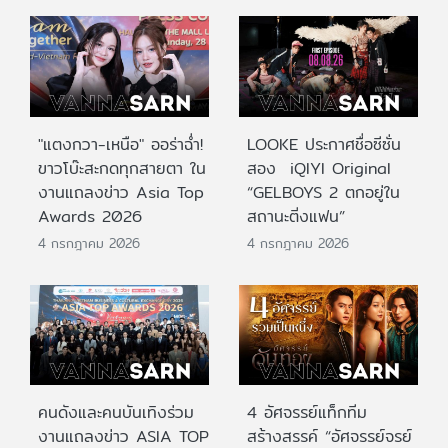
"แตงกวา-เหนือ" ออร่าฉ่ำ!
LOOKE ประกาศชื่อซีซั่น
ขาวโบ๊ะสะกดทุกสายตา ใน
สอง iQIYI Original
งานแถลงข่าว Asia Top
“GELBOYS 2 ตกอยู่ใน
Awards 2026
สถานะติ่งแฟน”
4 กรกฎาคม 2026
4 กรกฎาคม 2026
คนดังและคนบันเทิงร่วม
4 อัศจรรย์แท็กทีม
งานแถลงข่าว ASIA TOP
สร้างสรรค์ “อัศจรรย์จรย์