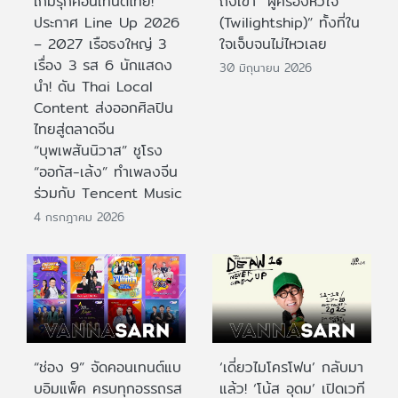
เกมรุกคอนเทนต์ไทย!
ถึงเขา “ผู้ครองหัวใจ
ประกาศ Line Up 2026
(Twilightship)” ทั้งที่ใน
– 2027 เรือธงใหญ่ 3
ใจเจ็บจนไม่ไหวเลย
เรื่อง 3 รส 6 นักแสดง
30 มิถุนายน 2026
นำ! ดัน Thai Local
Content ส่งออกศิลปิน
ไทยสู่ตลาดจีน
“บุพเพสันนิวาส” ชูโรง
“ออกัส-เล้ง” ทำเพลงจีน
ร่วมกับ Tencent Music
4 กรกฎาคม 2026
“ช่อง 9” จัดคอนเทนต์แบ
‘เดี่ยวไมโครโฟน’ กลับมา
บอิมแพ็ค ครบทุกอรรถรส
แล้ว! ‘โน้ส อุดม’ เปิดเวที