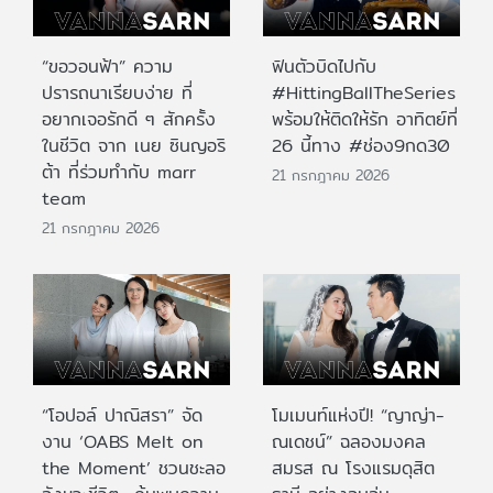
“ขอวอนฟ้า” ความ
ฟินตัวบิดไปกับ
ปรารถนาเรียบง่าย ที่
#HittingBallTheSeries
อยากเจอรักดี ๆ สักครั้ง
พร้อมให้ติดให้รัก อาทิตย์ที่
ในชีวิต จาก เนย ซินญอริ
26 นี้ทาง #ช่อง9กด30
ต้า ที่ร่วมทำกับ marr
21 กรกฎาคม 2026
team
21 กรกฎาคม 2026
“โอปอล์ ปาณิสรา” จัด
โมเมนท์แห่งปี! “ญาญ่า-
งาน ‘OABS Melt on
ณเดชน์” ฉลองมงคล
the Moment’ ชวนชะลอ
สมรส ณ โรงแรมดุสิต