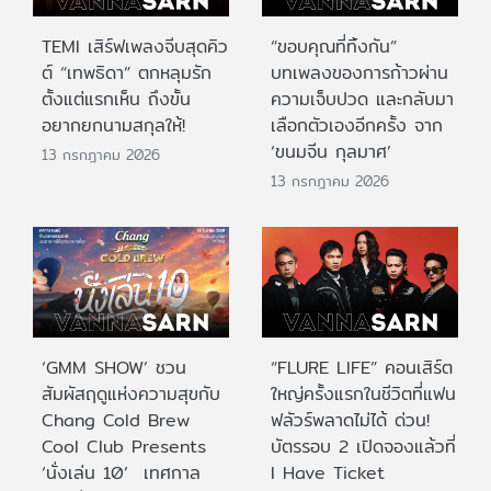
TEMI เสิร์ฟเพลงจีบสุดคิว
“ขอบคุณที่ทิ้งกัน”
ต์ “เทพธิดา” ตกหลุมรัก
บทเพลงของการก้าวผ่าน
ตั้งแต่แรกเห็น ถึงขั้น
ความเจ็บปวด และกลับมา
อยากยกนามสกุลให้!
เลือกตัวเองอีกครั้ง จาก
‘ขนมจีน กุลมาศ’
13 กรกฎาคม 2026
13 กรกฎาคม 2026
‘GMM SHOW’ ชวน
“FLURE LIFE” คอนเสิร์ต
สัมผัสฤดูแห่งความสุขกับ
ใหญ่ครั้งแรกในชีวิตที่แฟน
Chang Cold Brew
ฟลัวร์พลาดไม่ได้ ด่วน!
Cool Club Presents
บัตรรอบ 2 เปิดจองแล้วที่
‘นั่งเล่น 10’ เทศกาล
I Have Ticket