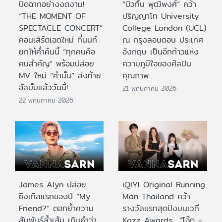
ปิดฉากอย่างงดงาม!
“บิวกิ้น พุฒิพงศ์” คว้า
“THE MOMENT OF
ปริญญาโท University
SPECTACLE CONCERT”
College London (UCL)
คอนเสิร์ตเฉดใหม่ ที่นนท์
ณ กรุงลอนดอน ประเทศ
ยกให้ค่ำคืนนี้ “ทุกคนคือ
อังกฤษ เป็นอีกก้าวแห่ง
คนสำคัญ” พร้อมปล่อย
ความภูมิใจของศิลปิน
MV ใหม่ “คำนั้น” ส่งท้าย
คุณภาพ
อัลบั้มแล้ววันนี้!
21 พฤษภาคม 2026
22 พฤษภาคม 2026
James Alyn ปล่อย
iQIYI Original Running
ซิงเกิลแรกของปี “My
Man Thailand คว้า
Friend?” ตอกย้ำความ
รางวัลแรกสุดปังบนเวที
สัมพันธ์ล้ำเส้น เกินคำว่า
Kazz Awards “โอ๊ต -