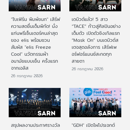
"ใบเฟิร์น พิมพ์ชนก" เสิร์ฟ
เดบิวต์แล้ว! 5 สาว
ความสดชื่นเต็มพิกัด! นั่ง
“TACE” ก้าวสู่ศิลปินอย่าง
แท่นพรีเซ็นเตอร์คนล่าสุด
เต็มตัว เปิดตัวซิงเกิลแรก
ของ elis พร้อมชวน
“Mask On” บนเดบิวต์ส
สัมผัส "elis Freeze
เตจสุดอลังการ เสิร์ฟเพ
Cool" นวัตกรรมผ้า
อร์ฟอร์แมนซ์สะกดทุก
อนามัยแบบเย็น ครั้งแรก
สายตา
จากเอลิส
26 กรกฎาคม 2026
26 กรกฎาคม 2026
สรุปผลงานประกาศรางวัล
"GDH" เปิดโผโปรเจกต์