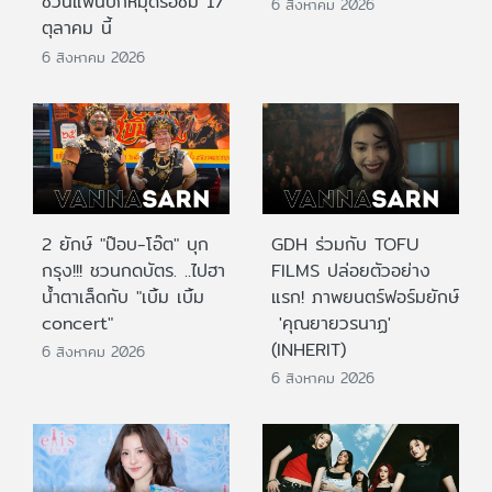
ชวนแฟนปักหมุดรอชม 17
6 สิงหาคม 2026
ตุลาคม นี้
6 สิงหาคม 2026
2 ยักษ์ "ป๊อบ-โอ๊ต" บุก
GDH ร่วมกับ TOFU
กรุง!!! ชวนกดบัตร. ..ไปฮา
FILMS ปล่อยตัวอย่าง
น้ำตาเล็ดกับ "เบิ้ม เบิ้ม
แรก! ภาพยนตร์ฟอร์มยักษ์
concert"
'คุณยายวรนาฏ'
(INHERIT)
6 สิงหาคม 2026
6 สิงหาคม 2026