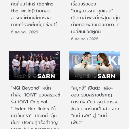
คิดถึงเท่าไหร่ (behind
เรื่องจริงของ
the smile)’ถ่ายทอด
"เบญจวรรณ ภูมิแสน"
อารมณ์ผ่านเสียงร้อง
เปิดกาล่าพรีเมียร์สุดอบอุ่น
ภายใต้รอยยิ้มที่ถูกซ่อนไว้
ถ่ายทอดพลังของภาษา...ที่
เปลี่ยนชีวิตผู้คน
6 สิงหาคม 2026
6 สิงหาคม 2026
"MGI Beyond" ผนึก
“สมูทอี” เปิดตัว หลิง-
กำลัง "iQIYI" บวงสรวงซี
ออม ร่วมสร้างปรากฎ
รีส์ iQIYI Original
การณ์ผิวใหม่ ชูนวัตกรรม
"Under Her Rules ใต้
#สกินแคร์คนเป็นสิว จาก
เงาจันทรา" เปิดเคมี "อุ้ม–
“เบบี้ เฟซ” สู่ “เบบี้
มีนา" ประกบคู่ครั้งสำคัญ
เฟียส”