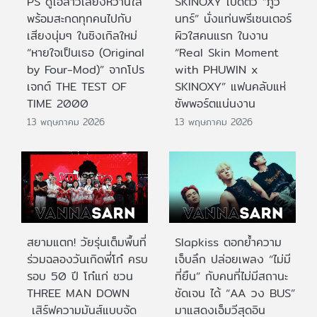
PS ดูโอ้สาวเสียงหวานใส
SKINOXY เปิดตัว “ภูวิ
พร้อมสะกดทุกคนไปกับ
นทร์” นั่งแท่นพรีเซนเตอร์
เสียงนุ่มๆ ในซิงเกิลใหม่
ผิวใสคนแรก ในงาน
“หายใจเป็นเธอ (Original
“Real Skin Moment
by Four-Mod)” จากโปร
with PHUWIN x
เจกต์ THE TEST OF
SKINOXY” แฟนคลับแห่
TIME 2000
ซัพพอร์ตแน่นงาน
13 พฤษภาคม 2026
13 พฤษภาคม 2026
สยามแตก! วัยรุ่นเต็มพื้นที่
Slapkiss ตอกย้ำความ
ร่วมฉลองวันเกิดพี่โก๋ ครบ
เจ็บลึก ปล่อยเพลง “ไม่มี
รอบ 50 ปี โก๋แก่ ชวน
ที่ยืน” กับคนที่ไม่มีสถานะ
THREE MAN DOWN
ชัดเจน ได้ “AA วง BUS”
เสิร์ฟความมันส์แบบจัด
มาแสดงเอ็มวีสุดอิน