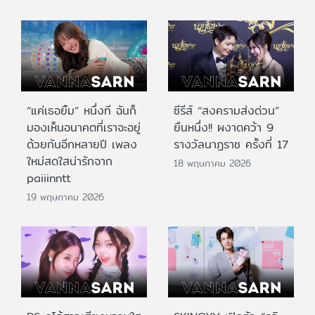
“แค่เธอยิ้ม” หนึ่งที ฉันก็
ซีรีส์ “สงครามส่งด่วน”
มองเห็นอนาคตที่เราจะอยู่
ยืนหนึ่ง!! ผงาดคว้า 9
ด้วยกันอีกหลายปี เพลง
รางวัลนาฏราช ครั้งที่ 17
ใหม่สดใสน่ารักจาก
18 พฤษภาคม 2026
paiiinntt
19 พฤษภาคม 2026