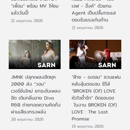
“เพื่อน” พร้อม MV ให้ชม
เจฟ - อิ้งค์” ตัวแทน
แล้ววันนี้!
Agent เป็นปลื้มกระแส
ตอบรับแรงเกินต้าน
21 พฤษภาคม 2026
21 พฤษภาคม 2026
JMNK ปลุกเพลงฮิตยุค
“ฝ้าย - อะตอม” ชวนแฟน
2000 ส่ง “วอน”
คลับลุ้นตอนจบ ซีรีส์
เวอร์ชันใหม่ ยกระดับเพลง
“BROKEN (Of) LOVE
ฮิต เติมกลิ่นอาย Diva
หัวใจช้ำรัก” ติดขอบจอ
R&B ถ่ายทอดความคิดถึง
ในงาน BROKEN (Of)
ผ่านเสียงทรงพลัง
LOVE : The Last
Promise
20 พฤษภาคม 2026
19 พฤษภาคม 2026