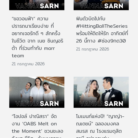
“ขอวอนฟ้า” ความ
ฟินตัวบิดไปกับ
ปรารถนาเรียบง่าย ที่
#HittingBallTheSeries
อยากเจอรักดี ๆ สักครั้ง
พร้อมให้ติดให้รัก อาทิตย์ที่
ในชีวิต จาก เนย ซินญอริ
26 นี้ทาง #ช่อง9กด30
ต้า ที่ร่วมทำกับ marr
21 กรกฎาคม 2026
team
21 กรกฎาคม 2026
“โอปอล์ ปาณิสรา” จัด
โมเมนท์แห่งปี! “ญาญ่า-
งาน ‘OABS Melt on
ณเดชน์” ฉลองมงคล
the Moment’ ชวนชะลอ
สมรส ณ โรงแรมดุสิต