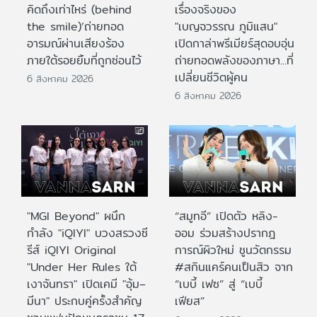
คิดถึงเท่าไหร่ (behind
เรื่องจริงของ
the smile)’ถ่ายทอด
"เบญจวรรณ ภูมิแสน"
อารมณ์ผ่านเสียงร้อง
เปิดกาล่าพรีเมียร์สุดอบอุ่น
ภายใต้รอยยิ้มที่ถูกซ่อนไว้
ถ่ายทอดพลังของภาษา...ที่
เปลี่ยนชีวิตผู้คน
6 สิงหาคม 2026
6 สิงหาคม 2026
"MGI Beyond" ผนึก
“สมูทอี” เปิดตัว หลิง-
กำลัง "iQIYI" บวงสรวงซี
ออม ร่วมสร้างปรากฎ
รีส์ iQIYI Original
การณ์ผิวใหม่ ชูนวัตกรรม
"Under Her Rules ใต้
#สกินแคร์คนเป็นสิว จาก
เงาจันทรา" เปิดเคมี "อุ้ม–
“เบบี้ เฟซ” สู่ “เบบี้
มีนา" ประกบคู่ครั้งสำคัญ
เฟียส”