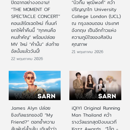
ปิดฉากอย่างงดงาม!
“บิวกิ้น พุฒิพงศ์” คว้า
“THE MOMENT OF
ปริญญาโท University
SPECTACLE CONCERT”
College London (UCL)
คอนเสิร์ตเฉดใหม่ ที่นนท์
ณ กรุงลอนดอน ประเทศ
ยกให้ค่ำคืนนี้ “ทุกคนคือ
อังกฤษ เป็นอีกก้าวแห่ง
คนสำคัญ” พร้อมปล่อย
ความภูมิใจของศิลปิน
MV ใหม่ “คำนั้น” ส่งท้าย
คุณภาพ
อัลบั้มแล้ววันนี้!
21 พฤษภาคม 2026
22 พฤษภาคม 2026
James Alyn ปล่อย
iQIYI Original Running
ซิงเกิลแรกของปี “My
Man Thailand คว้า
Friend?” ตอกย้ำความ
รางวัลแรกสุดปังบนเวที
สัมพันธ์ล้ำเส้น เกินคำว่า
Kazz Awards “โอ๊ต -