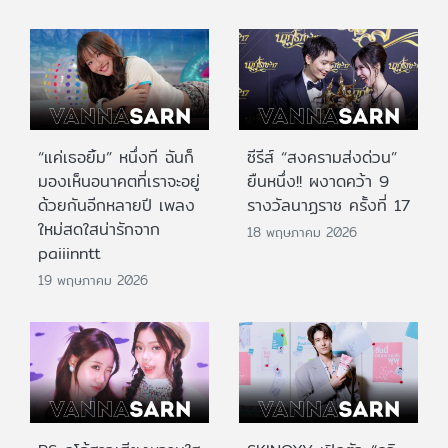
“แค่เธอยิ้ม” หนึ่งที ฉันก็
ซีรีส์ “สงครามส่งด่วน”
มองเห็นอนาคตที่เราจะอยู่
ยืนหนึ่ง!! ผงาดคว้า 9
ด้วยกันอีกหลายปี เพลง
รางวัลนาฏราช ครั้งที่ 17
ใหม่สดใสน่ารักจาก
18 พฤษภาคม 2026
paiiinntt
19 พฤษภาคม 2026