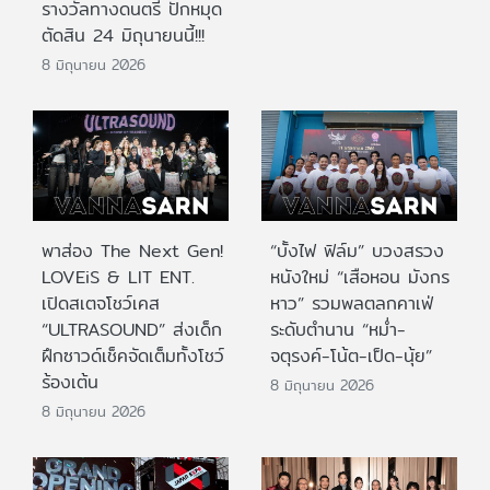
รางวัลทางดนตรี ปักหมุด
ตัดสิน 24 มิถุนายนนี้!!!
8 มิถุนายน 2026
พาส่อง The Next Gen!
“บั้งไฟ ฟิล์ม” บวงสรวง
LOVEiS & LIT ENT.
หนังใหม่ “เสือหอน มังกร
เปิดสเตจโชว์เคส
หาว” รวมพลตลกคาเฟ่
“ULTRASOUND” ส่งเด็ก
ระดับตำนาน “หม่ำ-
ฝึกซาวด์เช็คจัดเต็มทั้งโชว์
จตุรงค์-โน้ต-เป็ด-นุ้ย”
ร้องเต้น
8 มิถุนายน 2026
8 มิถุนายน 2026