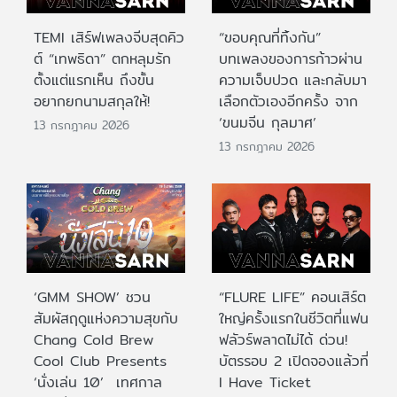
TEMI เสิร์ฟเพลงจีบสุดคิว
“ขอบคุณที่ทิ้งกัน”
ต์ “เทพธิดา” ตกหลุมรัก
บทเพลงของการก้าวผ่าน
ตั้งแต่แรกเห็น ถึงขั้น
ความเจ็บปวด และกลับมา
อยากยกนามสกุลให้!
เลือกตัวเองอีกครั้ง จาก
‘ขนมจีน กุลมาศ’
13 กรกฎาคม 2026
13 กรกฎาคม 2026
‘GMM SHOW’ ชวน
“FLURE LIFE” คอนเสิร์ต
สัมผัสฤดูแห่งความสุขกับ
ใหญ่ครั้งแรกในชีวิตที่แฟน
Chang Cold Brew
ฟลัวร์พลาดไม่ได้ ด่วน!
Cool Club Presents
บัตรรอบ 2 เปิดจองแล้วที่
‘นั่งเล่น 10’ เทศกาล
I Have Ticket