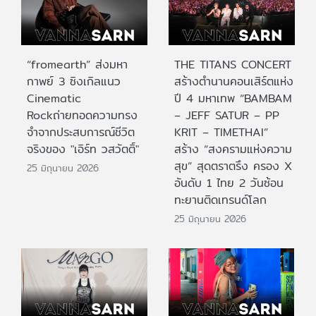
“fromearth” ส่งมหา
THE TITANS CONCERT
กาพย์ 3 ซิงเกิลแนว
สร้างตำนานคอนเสิร์ตแห่ง
Cinematic
ปี 4 มหาเทพ “BAMBAM
Rockถ่ายทอดความทรง
– JEFF SATUR – PP
จำจากประสบการณ์ชีวิต
KRIT – TIMETHAI”
จริงของ "เอิร์ท วสวัตติ์"
สร้าง “สงครามแห่งความ
สุข” สุดตราตรึง ครอง X
25 มิถุนายน 2026
อันดับ 1 ไทย 2 วันซ้อน
ทะยานติดเทรนด์โลก
25 มิถุนายน 2026