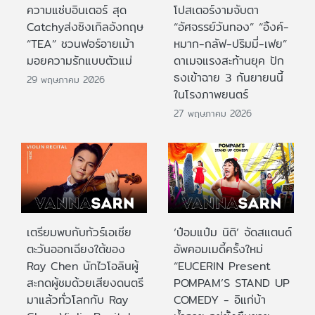
ความแซ่บอินเตอร์ สุด
โปสเตอร์งามจับตา
Catchyส่งซิงเกิลอังกฤษ
“อัศจรรย์วันทอง” “อิ้งค์-
“TEA” ชวนฟอร์อายเม้า
หมาก-กลัฟ-ปริมมี่-เฟย”
มอยความรักแบบตัวแม่
ดาเมจแรงสะท้านยุค ปัก
ธงเข้าฉาย 3 กันยายนนี้
29 พฤษภาคม 2026
ในโรงภาพยนตร์
27 พฤษภาคม 2026
เตรียมพบกับทัวร์เอเชีย
‘ป๋อมแป๋ม นิติ’ จัดสแตนด์
ตะวันออกเฉียงใต้ของ
อัพคอมเมดี้ครั้งใหม่
Ray Chen นักไวโอลินผู้
“EUCERIN Present
สะกดผู้ชมด้วยเสียงดนตรี
POMPAM’S STAND UP
มาแล้วทั่วโลกกับ Ray
COMEDY - อิแก่บ้า