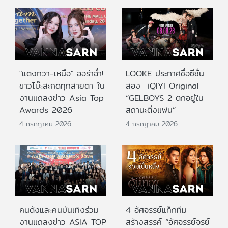
"แตงกวา-เหนือ" ออร่าฉ่ำ!
LOOKE ประกาศชื่อซีซั่น
ขาวโบ๊ะสะกดทุกสายตา ใน
สอง iQIYI Original
งานแถลงข่าว Asia Top
“GELBOYS 2 ตกอยู่ใน
Awards 2026
สถานะติ่งแฟน”
4 กรกฎาคม 2026
4 กรกฎาคม 2026
คนดังและคนบันเทิงร่วม
4 อัศจรรย์แท็กทีม
งานแถลงข่าว ASIA TOP
สร้างสรรค์ “อัศจรรย์จรย์