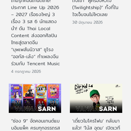
เกมรุกคอนเทนต์ไทย!
ถึงเขา “ผู้ครองหัวใจ
ประกาศ Line Up 2026
(Twilightship)” ทั้งที่ใน
– 2027 เรือธงใหญ่ 3
ใจเจ็บจนไม่ไหวเลย
เรื่อง 3 รส 6 นักแสดง
30 มิถุนายน 2026
นำ! ดัน Thai Local
Content ส่งออกศิลปิน
ไทยสู่ตลาดจีน
“บุพเพสันนิวาส” ชูโรง
“ออกัส-เล้ง” ทำเพลงจีน
ร่วมกับ Tencent Music
4 กรกฎาคม 2026
“ช่อง 9” จัดคอนเทนต์แบ
‘เดี่ยวไมโครโฟน’ กลับมา
บอิมแพ็ค ครบทุกอรรถรส
แล้ว! ‘โน้ส อุดม’ เปิดเวที