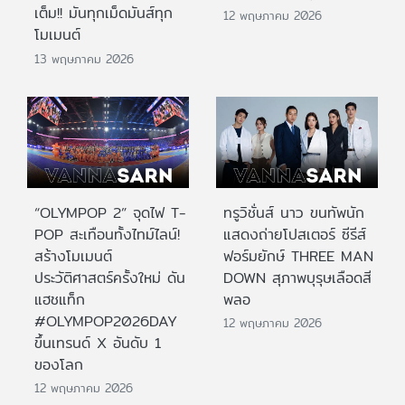
เต็ม!! มันทุกเม็ดมันส์ทุก
12 พฤษภาคม 2026
โมเมนต์
13 พฤษภาคม 2026
“OLYMPOP 2” จุดไฟ T-
ทรูวิชั่นส์ นาว ขนทัพนัก
POP สะเทือนทั้งไทม์ไลน์!
แสดงถ่ายโปสเตอร์ ซีรีส์
สร้างโมเมนต์
ฟอร์มยักษ์ THREE MAN
ประวัติศาสตร์ครั้งใหม่ ดัน
DOWN สุภาพบุรุษเลือดสี
แฮชแท็ก
พลอ
#OLYMPOP2026DAY
12 พฤษภาคม 2026
ขึ้นเทรนด์ X อันดับ 1
ของโลก
12 พฤษภาคม 2026