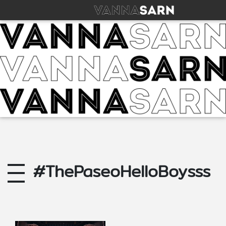
#ThePaseoHelloBoysss