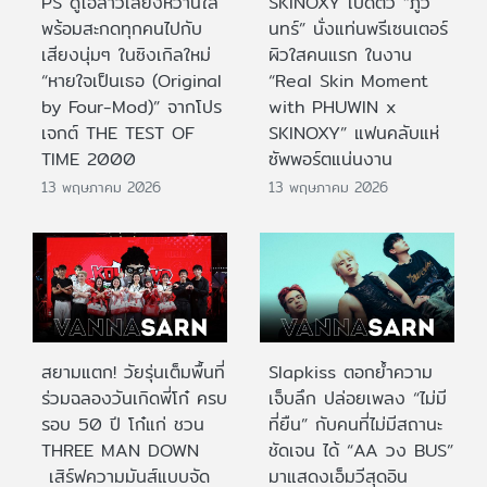
PS ดูโอ้สาวเสียงหวานใส
SKINOXY เปิดตัว “ภูวิ
พร้อมสะกดทุกคนไปกับ
นทร์” นั่งแท่นพรีเซนเตอร์
เสียงนุ่มๆ ในซิงเกิลใหม่
ผิวใสคนแรก ในงาน
“หายใจเป็นเธอ (Original
“Real Skin Moment
by Four-Mod)” จากโปร
with PHUWIN x
เจกต์ THE TEST OF
SKINOXY” แฟนคลับแห่
TIME 2000
ซัพพอร์ตแน่นงาน
13 พฤษภาคม 2026
13 พฤษภาคม 2026
สยามแตก! วัยรุ่นเต็มพื้นที่
Slapkiss ตอกย้ำความ
ร่วมฉลองวันเกิดพี่โก๋ ครบ
เจ็บลึก ปล่อยเพลง “ไม่มี
รอบ 50 ปี โก๋แก่ ชวน
ที่ยืน” กับคนที่ไม่มีสถานะ
THREE MAN DOWN
ชัดเจน ได้ “AA วง BUS”
เสิร์ฟความมันส์แบบจัด
มาแสดงเอ็มวีสุดอิน