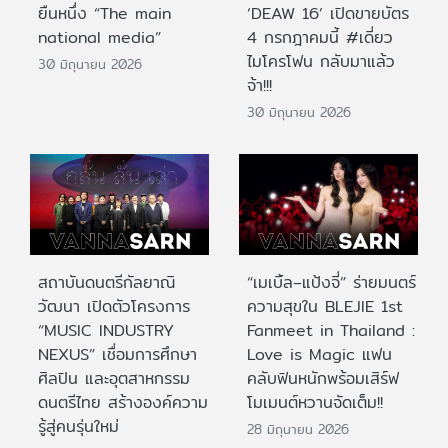
ยืนหนึ่ง “The main
‘DEAW 16’ เปิดขายบัตร
national media”
4 กรกฎาคมนี้ #เดี่ยว
ไมโครโฟน กลับมาแล้ว
30 มิถุนายน 2026
จ้า!!!
30 มิถุนายน 2026
สถาบันดนตรีกัลยาณิ
“เมเบิ้ล–แป้งจี่” ร่ายมนตร์
วัฒนา เปิดตัวโครงการ
ความสุขใน BLEJIE 1st
“MUSIC INDUSTRY
Fanmeet in Thailand :
NEXUS” เชื่อมการศึกษา
Love is Magic แฟน
ศิลปิน และอุตสาหกรรม
คลับฟินหนักพร้อมเสิร์ฟ
ดนตรีไทย สร้างองค์ความ
โมเมนต์หวานจัดเต็ม!!
รู้สู่คนรุ่นใหม่
28 มิถุนายน 2026