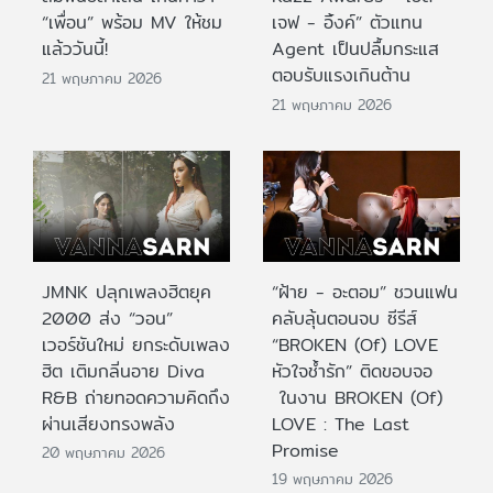
“เพื่อน” พร้อม MV ให้ชม
เจฟ - อิ้งค์” ตัวแทน
แล้ววันนี้!
Agent เป็นปลื้มกระแส
ตอบรับแรงเกินต้าน
21 พฤษภาคม 2026
21 พฤษภาคม 2026
JMNK ปลุกเพลงฮิตยุค
“ฝ้าย - อะตอม” ชวนแฟน
2000 ส่ง “วอน”
คลับลุ้นตอนจบ ซีรีส์
เวอร์ชันใหม่ ยกระดับเพลง
“BROKEN (Of) LOVE
ฮิต เติมกลิ่นอาย Diva
หัวใจช้ำรัก” ติดขอบจอ
R&B ถ่ายทอดความคิดถึง
ในงาน BROKEN (Of)
ผ่านเสียงทรงพลัง
LOVE : The Last
Promise
20 พฤษภาคม 2026
19 พฤษภาคม 2026