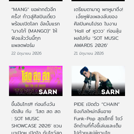
“MANG” ขอฝากตัวอีก
เตรียมตามาดู พกหูมาติ่ง!
ครั้ง! ก้าวสู่ศิลปินเดี่ยว
เงี่ยหูฟังเพลงลับของ
พร้อมเปิดโลก อัลบั้มแรก
ศิลปินคนโปรด ในงาน
“มางโก้ (MANGO)” ให้
‘Hall of หูววว’ ก่อนลุ้น
ฟังแล้ววันนี้ทุก
ผลไปกับ ‘SOT MUSIC
แพลตฟอร์ม
AWARDS 2026’
22 มิถุนายน 2026
21 มิถุนายน 2026
ขึ้นอินโทร!!! ก่อนถึงวัน
PIDE เปิดตัว “CHAIN”
ตัดสิน กับ 'โสต สด สด
ซิงเกิลใหม่กลิ่นอาย
: SOT MUSIC
Funk-Pop สุดเซ็กซี่ โชว์
SHOWCASE 2026' ชวน
อีกด้านที่ทั้งขี้เล่นและเต็ม
มาเปิดหู เปิดใจ กับโชว์สด
ไปด้วยเสน่ห์ชวนโย