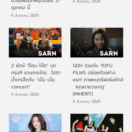
ชวนแฟนปักหมุดรอชม 17
6 สิงหาคม 2026
ตุลาคม นี้
6 สิงหาคม 2026
2 ยักษ์ "ป๊อบ-โอ๊ต" บุก
GDH ร่วมกับ TOFU
กรุง!!! ชวนกดบัตร. ..ไปฮา
FILMS ปล่อยตัวอย่าง
น้ำตาเล็ดกับ "เบิ้ม เบิ้ม
แรก! ภาพยนตร์ฟอร์มยักษ์
concert"
'คุณยายวรนาฏ'
(INHERIT)
6 สิงหาคม 2026
6 สิงหาคม 2026