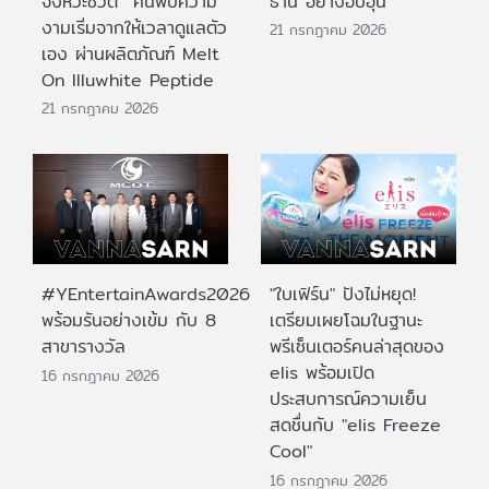
จังหวะชีวิต ค้นพบความ
ธานี อย่างอบอุ่น
งามเริ่มจากให้เวลาดูแลตัว
21 กรกฎาคม 2026
เอง ผ่านผลิตภัณฑ์ Melt
On Illuwhite Peptide
21 กรกฎาคม 2026
#YEntertainAwards2026
"ใบเฟิร์น" ปังไม่หยุด!
พร้อมรันอย่างเข้ม กับ 8
เตรียมเผยโฉมในฐานะ
สาขารางวัล
พรีเซ็นเตอร์คนล่าสุดของ
elis พร้อมเปิด
16 กรกฎาคม 2026
ประสบการณ์ความเย็น
สดชื่นกับ "elis Freeze
Cool"
16 กรกฎาคม 2026