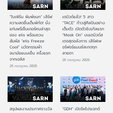
"ใบเฟิร์น พิมพ์ชนก" เสิร์ฟ
เดบิวต์แล้ว! 5 สาว
ความสดชื่นเต็มพิกัด! นั่ง
“TACE” ก้าวสู่ศิลปินอย่าง
แท่นพรีเซ็นเตอร์คนล่าสุด
เต็มตัว เปิดตัวซิงเกิลแรก
ของ elis พร้อมชวน
“Mask On” บนเดบิวต์ส
สัมผัส "elis Freeze
เตจสุดอลังการ เสิร์ฟเพ
Cool" นวัตกรรมผ้า
อร์ฟอร์แมนซ์สะกดทุก
อนามัยแบบเย็น ครั้งแรก
สายตา
จากเอลิส
26 กรกฎาคม 2026
26 กรกฎาคม 2026
สรุปผลงานประกาศรางวัล
"GDH" เปิดโผโปรเจกต์