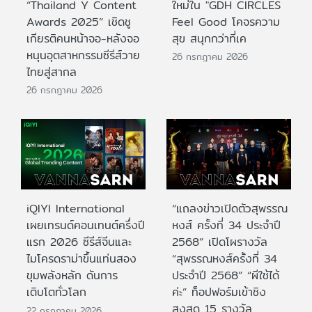
“Thailand Y Content
ใหม่ใน "GDH CIRCLES
Awards 2025” เชิดชู
Feel Good โคจรความ
เกียรติคนหน้าจอ-หลังจอ
สุข สนุกกว่าที่เค
หนุนอุตสาหกรรมซีรีส์วาย
26 กรกฎาคม 2026
ไทยสู่สากล
26 กรกฎาคม 2026
iQIYI International
“แถลงข่าวเปิดตัวสุพรรณ
เผยเทรนด์คอนเทนต์ครึ่งปี
หงส์ ครั้งที่ 34 ประจำปี
แรก 2026 ซีรีส์จีนและ
2568” เปิดโผรางวัล
ไมโครดราม่าขึ้นแท่นสอง
“สุพรรณหงส์ครั้งที่ 34
ขุมพลังหลัก ดันการ
ประจำปี 2568” “ผีใช้ได้
เติบโตทั่วโลก
ค่ะ” ท็อปฟอร์มเข้าชิง
สูงสุด 15 รางวัล
22 กรกฎาคม 2026