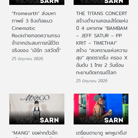
“fromearth” ส่งมหา
THE TITANS CONCERT
กาพย์ 3 ซิงเกิลแนว
สร้างตำนานคอนเสิร์ตแห่ง
Cinematic
ปี 4 มหาเทพ “BAMBAM
Rockถ่ายทอดความทรง
– JEFF SATUR – PP
จำจากประสบการณ์ชีวิต
KRIT – TIMETHAI”
จริงของ "เอิร์ท วสวัตติ์"
สร้าง “สงครามแห่งความ
สุข” สุดตราตรึง ครอง X
25 มิถุนายน 2026
อันดับ 1 ไทย 2 วันซ้อน
ทะยานติดเทรนด์โลก
25 มิถุนายน 2026
“MANG” ขอฝากตัวอีก
เตรียมตามาดู พกหูมาติ่ง!