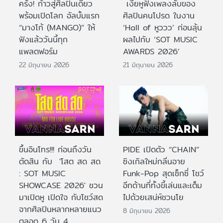
ครั้ง! ก้าวสู่ศิลปินเดี่ยว
เงี่ยหูฟังเพลงลับของ
พร้อมเปิดโลก อัลบั้มแรก
ศิลปินคนโปรด ในงาน
“มางโก้ (MANGO)” ให้
‘Hall of หูววว’ ก่อนลุ้น
ฟังแล้ววันนี้ทุก
ผลไปกับ ‘SOT MUSIC
แพลตฟอร์ม
AWARDS 2026’
22 มิถุนายน 2026
21 มิถุนายน 2026
ขึ้นอินโทร!!! ก่อนถึงวัน
PIDE เปิดตัว “CHAIN”
ตัดสิน กับ 'โสต สด สด
ซิงเกิลใหม่กลิ่นอาย
: SOT MUSIC
Funk-Pop สุดเซ็กซี่ โชว์
SHOWCASE 2026' ชวน
อีกด้านที่ทั้งขี้เล่นและเต็ม
มาเปิดหู เปิดใจ กับโชว์สด
ไปด้วยเสน่ห์ชวนโย
จากศิลปินหลากหลายแนว
8 มิถุนายน 2026
ตลอด 6 วัน 4