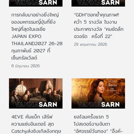
การกลับมาอย่างยิ่งใหญ่
“GDH”ตอกย้ำคุณภาพ!!
ของมหกรรมญี่ปุ่นที่ยิ่ง
คว้า 5 รางวัล ในงาน
ใหญ่ที่สุดในเอเชีย
ประกาศรางวัล “คมชัดลึก
JAPAN EXPO
อวอร์ด ครั้งที่ 22”
THAILAND2027 26-28
29 พฤษภาคม 2026
กุมภาพันธ์ 2027 ที่
เซ็นทรัลเวิลด์
8 มิถุนายน 2026
4EVE คัมแบ็ก เสิร์ฟ
ยลโฉมครั้งแรก 5
ความแซ่บอินเตอร์ สุด
โปสเตอร์งามจับตา
Catchyส่งซิงเกิลอังกฤษ
“อัศจรรย์วันทอง” “อิ้งค์-