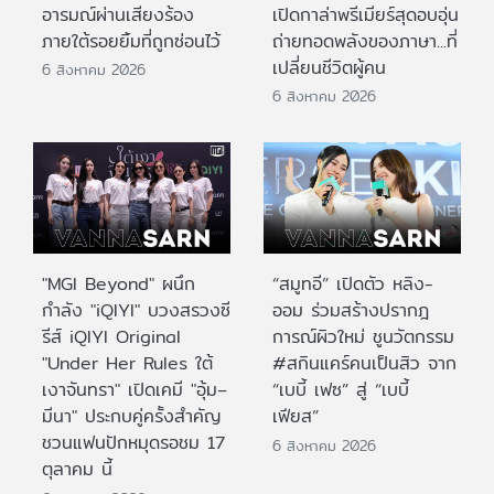
อารมณ์ผ่านเสียงร้อง
เปิดกาล่าพรีเมียร์สุดอบอุ่น
ภายใต้รอยยิ้มที่ถูกซ่อนไว้
ถ่ายทอดพลังของภาษา...ที่
เปลี่ยนชีวิตผู้คน
6 สิงหาคม 2026
6 สิงหาคม 2026
"MGI Beyond" ผนึก
“สมูทอี” เปิดตัว หลิง-
กำลัง "iQIYI" บวงสรวงซี
ออม ร่วมสร้างปรากฎ
รีส์ iQIYI Original
การณ์ผิวใหม่ ชูนวัตกรรม
"Under Her Rules ใต้
#สกินแคร์คนเป็นสิว จาก
เงาจันทรา" เปิดเคมี "อุ้ม–
“เบบี้ เฟซ” สู่ “เบบี้
มีนา" ประกบคู่ครั้งสำคัญ
เฟียส”
ชวนแฟนปักหมุดรอชม 17
6 สิงหาคม 2026
ตุลาคม นี้