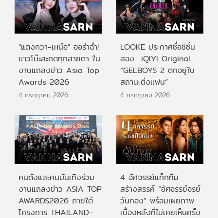
"แตงกวา-เหนือ" ออร่าฉ่ำ!
LOOKE ประกาศชื่อซีซั่น
ขาวโบ๊ะสะกดทุกสายตา ใน
สอง iQIYI Original
งานแถลงข่าว Asia Top
“GELBOYS 2 ตกอยู่ใน
Awards 2026
สถานะติ่งแฟน”
4 กรกฎาคม 2026
4 กรกฎาคม 2026
คนดังและคนบันเทิงร่วม
4 อัศจรรย์แท็กทีม
งานแถลงข่าว ASIA TOP
สร้างสรรค์ “อัศจรรย์จรย์
AWARDS2026 ภายใต้
วันทอง” พร้อมเผยภาพ
โครงการ THAILAND–
เบื้องหลังที่ไม่เคยเห็นครั้ง