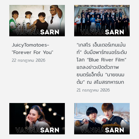
JuicyTomatoes-
“เกสโร เอ็นเตอร์เทนเม้น
"Forever For You"
ท์” จับมือพาร์ทเนอร์ระดับ
โลก “Blue River Film”
22 กรกฎาคม 2026
แถลงข่าวเปิดตัวภาพ
ยนตร์แอ็กชั่น “นายขนม
ต้ม” ณ สโมสรทหารบก
21 กรกฎาคม 2026