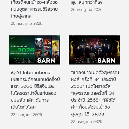
เกียรติคนหน้าจอ-หลังจอ
สุข สนุกกว่าที่เค
หนุนอุตสาหกรรมซีรีส์วาย
26 กรกฎาคม 2026
ไทยสู่สากล
26 กรกฎาคม 2026
iQIYI International
“แถลงข่าวเปิดตัวสุพรรณ
เผยเทรนด์คอนเทนต์ครึ่งปี
หงส์ ครั้งที่ 34 ประจำปี
แรก 2026 ซีรีส์จีนและ
2568” เปิดโผรางวัล
ไมโครดราม่าขึ้นแท่นสอง
“สุพรรณหงส์ครั้งที่ 34
ขุมพลังหลัก ดันการ
ประจำปี 2568” “ผีใช้ได้
เติบโตทั่วโลก
ค่ะ” ท็อปฟอร์มเข้าชิง
สูงสุด 15 รางวัล
22 กรกฎาคม 2026
22 กรกฎาคม 2026