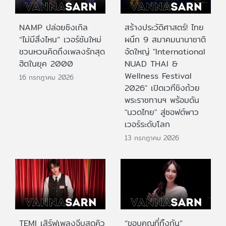
NAMP ปล่อยซิงเกิล
สร้างประวัติศาสตร์! ไทย
“ไม่มีสิ่งไหน” เวอร์ชันใหม่
ผนึก 9 สมาคมนานาชาติ
ชวนหวนคิดถึงเพลงรักสุด
จัดใหญ่ "International
ฮิตในยุค 2000
NUAD THAI &
Wellness Festival
16 กรกฎาคม 2026
2026" เปิดเวทีชิงถ้วย
พระราชทานฯ พร้อมดัน
"นวดไทย" สู่ซอฟต์พาว
เวอร์ระดับโลก
13 กรกฎาคม 2026
TEMI เสิร์ฟเพลงจีบสุดคิว
“ขอบคุณที่ทิ้งกัน”