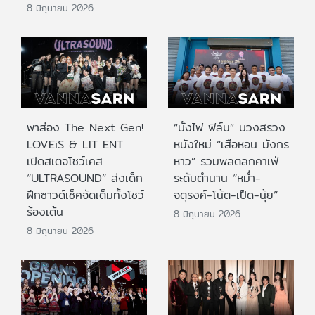
8 มิถุนายน 2026
พาส่อง The Next Gen!
“บั้งไฟ ฟิล์ม” บวงสรวง
LOVEiS & LIT ENT.
หนังใหม่ “เสือหอน มังกร
เปิดสเตจโชว์เคส
หาว” รวมพลตลกคาเฟ่
“ULTRASOUND” ส่งเด็ก
ระดับตำนาน “หม่ำ-
ฝึกซาวด์เช็คจัดเต็มทั้งโชว์
จตุรงค์-โน้ต-เป็ด-นุ้ย”
ร้องเต้น
8 มิถุนายน 2026
8 มิถุนายน 2026