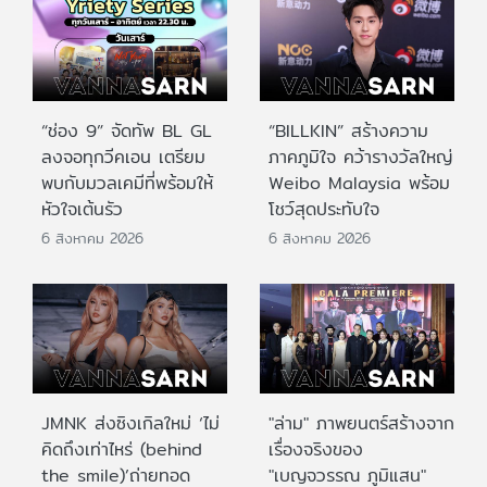
“ช่อง 9” จัดทัพ BL GL
“BILLKIN” สร้างความ
ลงจอทุกวีคเอน เตรียม
ภาคภูมิใจ คว้ารางวัลใหญ่
พบกับมวลเคมีที่พร้อมให้
Weibo Malaysia พร้อม
หัวใจเต้นรัว
โชว์สุดประทับใจ
6 สิงหาคม 2026
6 สิงหาคม 2026
JMNK ส่งซิงเกิลใหม่ ‘ไม่
"ล่าม" ภาพยนตร์สร้างจาก
คิดถึงเท่าไหร่ (behind
เรื่องจริงของ
the smile)’ถ่ายทอด
"เบญจวรรณ ภูมิแสน"