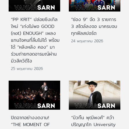
“PP KRIT” ปล่อยซิงเกิล
“ช่อง 9” จัด 3 รายการ
ใหม่ “เก่งไม่พอ GOOD
3 สไตล์ลงจอ มาครบจบ
(not) ENOUGH” เพลง
ทุกฟีลสปอร์ต
แทนใจคนที่ลืมไม่ได้ พร้อม
24 พฤษภาคม 2026
ได้ “หลิงหลิง คอง” มา
ร่วมถ่ายทอดอารมณ์ผ่าน
มิวสิควิดีโอ
25 พฤษภาคม 2026
ปิดฉากอย่างงดงาม!
“บิวกิ้น พุฒิพงศ์” คว้า
“THE MOMENT OF
ปริญญาโท University