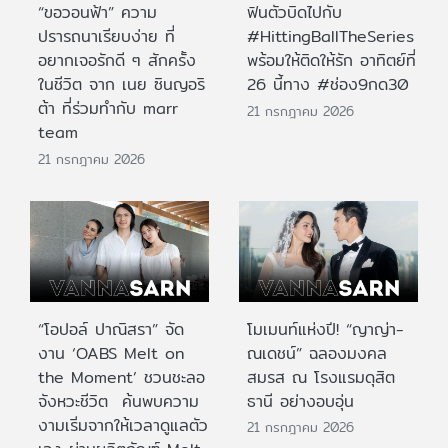
“ขอวอนฟ้า” ความ
ฟินตัวบิดไปกับ
ปรารถนาเรียบง่าย ที่
#HittingBallTheSeries
อยากเจอรักดี ๆ สักครั้ง
พร้อมให้ติดให้รัก อาทิตย์ที่
ในชีวิต จาก เนย ซินญอริ
26 นี้ทาง #ช่อง9กด30
ต้า ที่ร่วมทำกับ marr
21 กรกฎาคม 2026
team
21 กรกฎาคม 2026
“โอปอล์ ปาณิสรา” จัด
โมเมนท์แห่งปี! “ญาญ่า-
งาน ‘OABS Melt on
ณเดชน์” ฉลองมงคล
the Moment’ ชวนชะลอ
สมรส ณ โรงแรมดุสิต
จังหวะชีวิต ค้นพบความ
ธานี อย่างอบอุ่น
งามเริ่มจากให้เวลาดูแลตัว
21 กรกฎาคม 2026