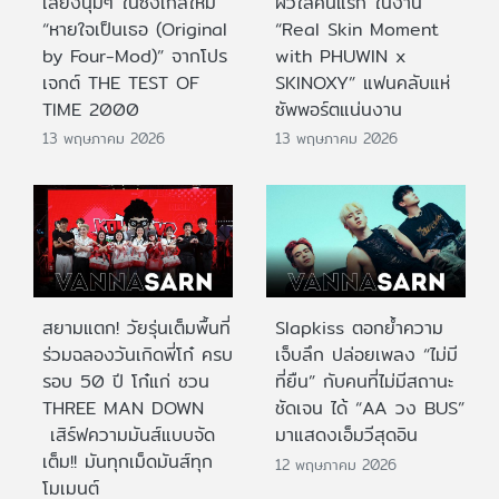
เสียงนุ่มๆ ในซิงเกิลใหม่
ผิวใสคนแรก ในงาน
“หายใจเป็นเธอ (Original
“Real Skin Moment
by Four-Mod)” จากโปร
with PHUWIN x
เจกต์ THE TEST OF
SKINOXY” แฟนคลับแห่
TIME 2000
ซัพพอร์ตแน่นงาน
13 พฤษภาคม 2026
13 พฤษภาคม 2026
สยามแตก! วัยรุ่นเต็มพื้นที่
Slapkiss ตอกย้ำความ
ร่วมฉลองวันเกิดพี่โก๋ ครบ
เจ็บลึก ปล่อยเพลง “ไม่มี
รอบ 50 ปี โก๋แก่ ชวน
ที่ยืน” กับคนที่ไม่มีสถานะ
THREE MAN DOWN
ชัดเจน ได้ “AA วง BUS”
เสิร์ฟความมันส์แบบจัด
มาแสดงเอ็มวีสุดอิน
เต็ม!! มันทุกเม็ดมันส์ทุก
12 พฤษภาคม 2026
โมเมนต์