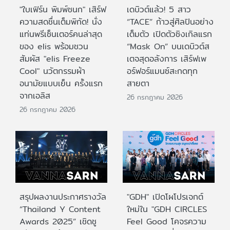
"ใบเฟิร์น พิมพ์ชนก" เสิร์ฟ
เดบิวต์แล้ว! 5 สาว
ความสดชื่นเต็มพิกัด! นั่ง
“TACE” ก้าวสู่ศิลปินอย่าง
แท่นพรีเซ็นเตอร์คนล่าสุด
เต็มตัว เปิดตัวซิงเกิลแรก
ของ elis พร้อมชวน
“Mask On” บนเดบิวต์ส
สัมผัส "elis Freeze
เตจสุดอลังการ เสิร์ฟเพ
Cool" นวัตกรรมผ้า
อร์ฟอร์แมนซ์สะกดทุก
อนามัยแบบเย็น ครั้งแรก
สายตา
จากเอลิส
26 กรกฎาคม 2026
26 กรกฎาคม 2026
สรุปผลงานประกาศรางวัล
"GDH" เปิดโผโปรเจกต์
“Thailand Y Content
ใหม่ใน "GDH CIRCLES
Awards 2025” เชิดชู
Feel Good โคจรความ