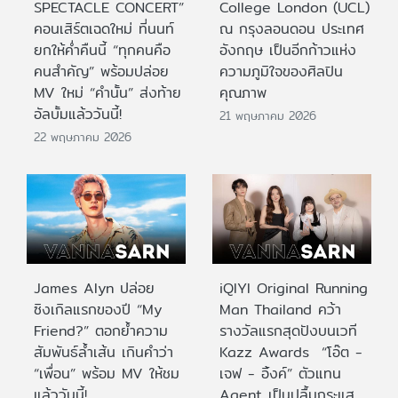
SPECTACLE CONCERT”
College London (UCL)
คอนเสิร์ตเฉดใหม่ ที่นนท์
ณ กรุงลอนดอน ประเทศ
ยกให้ค่ำคืนนี้ “ทุกคนคือ
อังกฤษ เป็นอีกก้าวแห่ง
คนสำคัญ” พร้อมปล่อย
ความภูมิใจของศิลปิน
MV ใหม่ “คำนั้น” ส่งท้าย
คุณภาพ
อัลบั้มแล้ววันนี้!
21 พฤษภาคม 2026
22 พฤษภาคม 2026
James Alyn ปล่อย
iQIYI Original Running
ซิงเกิลแรกของปี “My
Man Thailand คว้า
Friend?” ตอกย้ำความ
รางวัลแรกสุดปังบนเวที
สัมพันธ์ล้ำเส้น เกินคำว่า
Kazz Awards “โอ๊ต -
“เพื่อน” พร้อม MV ให้ชม
เจฟ - อิ้งค์” ตัวแทน
แล้ววันนี้!
Agent เป็นปลื้มกระแส