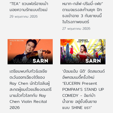
“TEA” ชวนฟอร์อายเม้า
หมาก-กลัฟ-ปริมมี่-เฟย”
มอยความรักแบบตัวแม่
ดาเมจแรงสะท้านยุค ปัก
ธงเข้าฉาย 3 กันยายนนี้
29 พฤษภาคม 2026
ในโรงภาพยนตร์
27 พฤษภาคม 2026
เตรียมพบกับทัวร์เอเชีย
‘ป๋อมแป๋ม นิติ’ จัดสแตนด์
ตะวันออกเฉียงใต้ของ
อัพคอมเมดี้ครั้งใหม่
Ray Chen นักไวโอลินผู้
“EUCERIN Present
สะกดผู้ชมด้วยเสียงดนตรี
POMPAM’S STAND UP
มาแล้วทั่วโลกกับ Ray
COMEDY - อิแก่บ้า
Chen Violin Recital
น้ำลาย อยู่ยั้งยืนยาย
2026
แบบ SHINE ชรา”