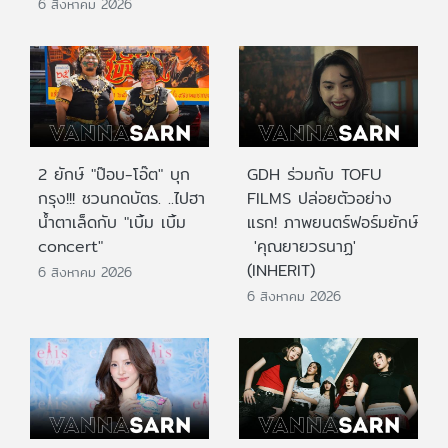
6 สิงหาคม 2026
2 ยักษ์ "ป๊อบ-โอ๊ต" บุก
GDH ร่วมกับ TOFU
กรุง!!! ชวนกดบัตร. ..ไปฮา
FILMS ปล่อยตัวอย่าง
น้ำตาเล็ดกับ "เบิ้ม เบิ้ม
แรก! ภาพยนตร์ฟอร์มยักษ์
concert"
'คุณยายวรนาฏ'
(INHERIT)
6 สิงหาคม 2026
6 สิงหาคม 2026