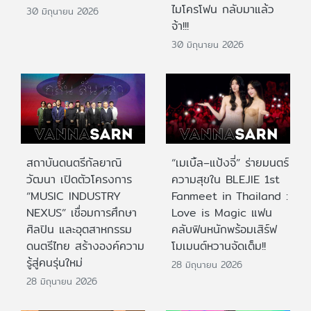
ไมโครโฟน กลับมาแล้ว
30 มิถุนายน 2026
จ้า!!!
30 มิถุนายน 2026
สถาบันดนตรีกัลยาณิ
“เมเบิ้ล–แป้งจี่” ร่ายมนตร์
วัฒนา เปิดตัวโครงการ
ความสุขใน BLEJIE 1st
“MUSIC INDUSTRY
Fanmeet in Thailand :
NEXUS” เชื่อมการศึกษา
Love is Magic แฟน
ศิลปิน และอุตสาหกรรม
คลับฟินหนักพร้อมเสิร์ฟ
ดนตรีไทย สร้างองค์ความ
โมเมนต์หวานจัดเต็ม!!
รู้สู่คนรุ่นใหม่
28 มิถุนายน 2026
28 มิถุนายน 2026