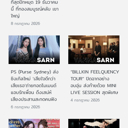
ที่สุดปักหมุด 19 ธันวาคม
นี้ ที่ทองสมบูรณ์คลับ เขา
ใหญ่
8 กรกฎาคม 2026
PS (Purse Sydney) ส่ง
“BILLKIN FEELQUENCY
ซิงเกิลใหม่ ‘เสียใจดีกว่า
TOUR” ปิดฉากอย่าง
เสียเธอ’ถ่ายทอดโมเมนต์
อบอุ่น ส่งท้ายด้วย MINI
แอบรักเพื่อน ดึงเสน่ห์
LIVE SESSION สุดพิเศษ
เสียงประสานสะกดคนฟัง
4 กรกฎาคม 2026
6 กรกฎาคม 2026