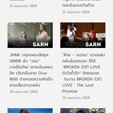
ตอบรับแรงเกินต้าน
21 พฤษภาคม 2026
21 พฤษภาคม 2026
JMNK ปลุกเพลงฮิตยุค
“ฝ้าย - อะตอม” ชวนแฟน
2000 ส่ง “วอน”
คลับลุ้นตอนจบ ซีรีส์
เวอร์ชันใหม่ ยกระดับเพลง
“BROKEN (Of) LOVE
ฮิต เติมกลิ่นอาย Diva
หัวใจช้ำรัก” ติดขอบจอ
R&B ถ่ายทอดความคิดถึง
ในงาน BROKEN (Of)
ผ่านเสียงทรงพลัง
LOVE : The Last
Promise
20 พฤษภาคม 2026
19 พฤษภาคม 2026