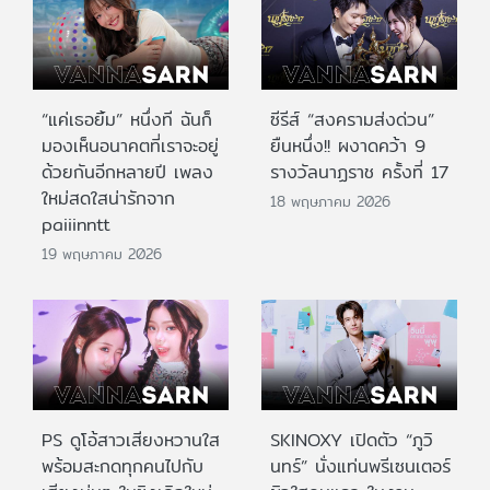
“แค่เธอยิ้ม” หนึ่งที ฉันก็
ซีรีส์ “สงครามส่งด่วน”
มองเห็นอนาคตที่เราจะอยู่
ยืนหนึ่ง!! ผงาดคว้า 9
ด้วยกันอีกหลายปี เพลง
รางวัลนาฏราช ครั้งที่ 17
ใหม่สดใสน่ารักจาก
18 พฤษภาคม 2026
paiiinntt
19 พฤษภาคม 2026
PS ดูโอ้สาวเสียงหวานใส
SKINOXY เปิดตัว “ภูวิ
พร้อมสะกดทุกคนไปกับ
นทร์” นั่งแท่นพรีเซนเตอร์