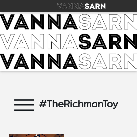
#TheRichmanToy