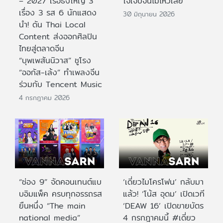
– 2027 เรือธงใหญ่ 3
ใจเจ็บจนไม่ไหวเลย
เรื่อง 3 รส 6 นักแสดง
30 มิถุนายน 2026
นำ! ดัน Thai Local
Content ส่งออกศิลปิน
ไทยสู่ตลาดจีน
“บุพเพสันนิวาส” ชูโรง
“ออกัส-เล้ง” ทำเพลงจีน
ร่วมกับ Tencent Music
4 กรกฎาคม 2026
“ช่อง 9” จัดคอนเทนต์แบ
‘เดี่ยวไมโครโฟน’ กลับมา
บอิมแพ็ค ครบทุกอรรถรส
แล้ว! ‘โน้ส อุดม’ เปิดเวที
ยืนหนึ่ง “The main
‘DEAW 16’ เปิดขายบัตร
national media”
4 กรกฎาคมนี้ #เดี่ยว