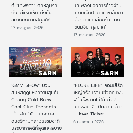
ต์ “เทพธิดา” ตกหลุมรัก
บทเพลงของการก้าวผ่าน
ตั้งแต่แรกเห็น ถึงขั้น
ความเจ็บปวด และกลับมา
อยากยกนามสกุลให้!
เลือกตัวเองอีกครั้ง จาก
‘ขนมจีน กุลมาศ’
13 กรกฎาคม 2026
13 กรกฎาคม 2026
‘GMM SHOW’ ชวน
“FLURE LIFE” คอนเสิร์ต
สัมผัสฤดูแห่งความสุขกับ
ใหญ่ครั้งแรกในชีวิตที่แฟน
Chang Cold Brew
ฟลัวร์พลาดไม่ได้ ด่วน!
Cool Club Presents
บัตรรอบ 2 เปิดจองแล้วที่
‘นั่งเล่น 10’ เทศกาล
I Have Ticket
ดนตรีท่ามกลางธรรมชาติ
6 กรกฎาคม 2026
บรรยากาศดีที่สุดและสบาย