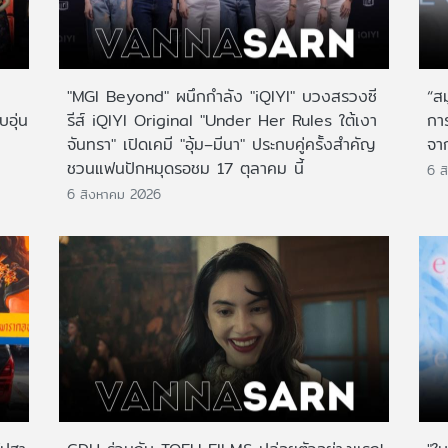
"MGI Beyond" ผนึกกำลัง "iQIYI" บวงสรวงซี
“ส
บอุ่น
รีส์ iQIYI Original "Under Her Rules ใต้เงา
กา
จันทรา" เปิดเคมี "อุ้ม–มีนา" ประกบคู่ครั้งสำคัญ
จาก
ชวนแฟนปักหมุดรอชม 17 ตุลาคม นี้
6 ส
6 สิงหาคม 2026