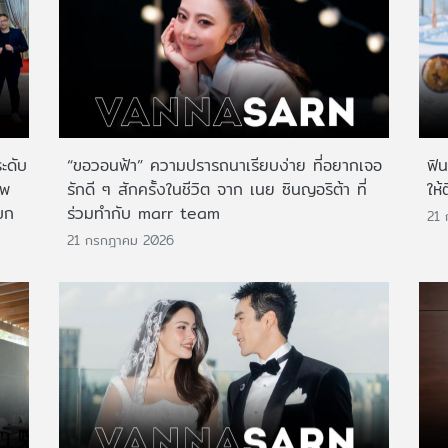
ระดับ
“ขอวอนฟ้า” ความปรารถนาเรียบง่าย ที่อยากเจอ
ฟิ
าพ
รักดี ๆ สักครั้งในชีวิต จาก เนย ซินญอริต้า ที่
ให้
บก
ร่วมทำกับ marr team
21
21 กรกฎาคม 2026