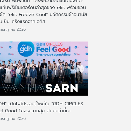
เฟิร์น พิมพ์ชนก" เสิร์ฟความสดชื่นเต็มพิกัด!
งแท่นพรีเซ็นเตอร์คนล่าสุดของ elis พร้อมชวน
มผัส "elis Freeze Cool" นวัตกรรมผ้าอนามัย
บเย็น ครั้งแรกจากเอลิส
 กรกฎาคม 2026
DH" เปิดโผโปรเจกต์ใหม่ใน "GDH CIRCLES
el Good โคจรความสุข สนุกกว่าที่เค
 กรกฎาคม 2026