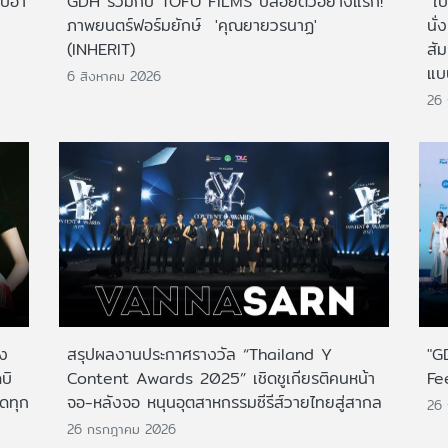
ไปฮา
GDH ร่วมกับ TOFU FILMS ปล่อยตัวอย่างแรก!
"ใบ
ภาพยนตร์ฟอร์มยักษ์ 'คุณยายวรนาฏ'
นั่
(INHERIT)
สั
แบ
6 สิงหาคม 2026
26
าง
สรุปผลงานประกาศรางวัล “Thailand Y
"G
บิ
Content Awards 2025” เชิดชูเกียรติคนหน้า
Fe
กดทุก
จอ-หลังจอ หนุนอุตสาหกรรมซีรีส์วายไทยสู่สากล
26
26 กรกฎาคม 2026