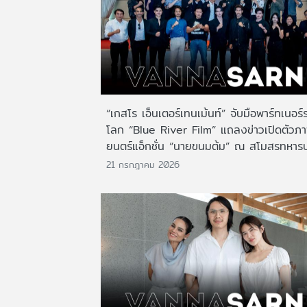
“เกสโร เอ็นเตอร์เทนเม้นท์” จับมือพาร์ทเนอร์
โลก “Blue River Film” แถลงข่าวเปิดตัวภ
ยนตร์แอ็กชั่น “นายขนมต้ม” ณ สโมสรทหาร
21 กรกฎาคม 2026