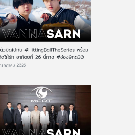
นตัวบิดไปกับ #HittingBallTheSeries พร้อม
ติดให้รัก อาทิตย์ที่ 26 นี้ทาง #ช่อง9กด30
 กรกฎาคม 2026