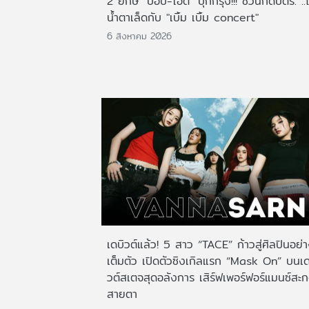
2 ยักษ์ "ป๊อบ-โอ๊ต" บุกกรุง!!! ชวนกดบัตร. ..
น้ำตาเล็ดกับ "เบิ้ม เบิ้ม concert"
6 สิงหาคม 2026
เดบิวต์แล้ว! 5 สาว “TACE” ก้าวสู่ศิลปินอย่
เต็มตัว เปิดตัวซิงเกิลแรก “Mask On” บนเด
วต์สเตจสุดอลังการ เสิร์ฟเพอร์ฟอร์แมนซ์สะ
สายตา