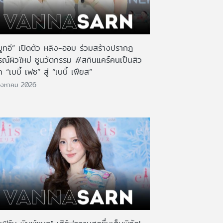
มูทอี” เปิดตัว หลิง-ออม ร่วมสร้างปรากฎ
รณ์ผิวใหม่ ชูนวัตกรรม #สกินแคร์คนเป็นสิว
 “เบบี้ เฟซ” สู่ “เบบี้ เฟียส”
ิงหาคม 2026