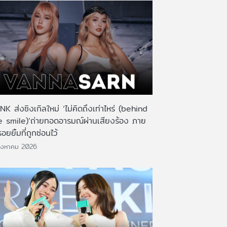
K ส่งซิงเกิลใหม่ ‘ไม่คิดถึงเท่าไหร่ (behind
e smile)’ถ่ายทอดอารมณ์ผ่านเสียงร้อง ภาย
รอยยิ้มที่ถูกซ่อนไว้
ิงหาคม 2026