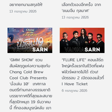
อยากยกนามสกุลให้!
เลือกตัวเองอีกครั้ง จาก
‘ขนมจีน กุลมาศ’
13 กรกฎาคม 2026
13 กรกฎาคม 2026
‘GMM SHOW’ ชวน
“FLURE LIFE” คอนเสิร์ต
สัมผัสฤดูแห่งความสุขกับ
ใหญ่ครั้งแรกในชีวิตที่แฟน
Chang Cold Brew
ฟลัวร์พลาดไม่ได้ ด่วน!
Cool Club Presents
บัตรรอบ 2 เปิดจองแล้วที่
‘นั่งเล่น 10’ เทศกาล
I Have Ticket
ดนตรีท่ามกลางธรรมชาติ
6 กรกฎาคม 2026
บรรยากาศดีที่สุดและสบาย
ที่สุดปักหมุด 19 ธันวาคม
นี้ ที่ทองสมบูรณ์คลับ เขา