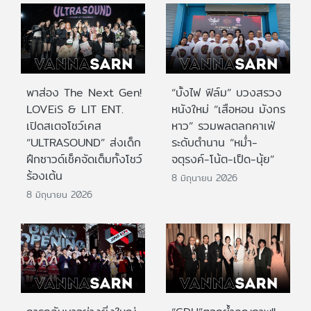
พาส่อง The Next Gen!
“บั้งไฟ ฟิล์ม” บวงสรวง
LOVEiS & LIT ENT.
หนังใหม่ “เสือหอน มังกร
เปิดสเตจโชว์เคส
หาว” รวมพลตลกคาเฟ่
“ULTRASOUND” ส่งเด็ก
ระดับตำนาน “หม่ำ-
ฝึกซาวด์เช็คจัดเต็มทั้งโชว์
จตุรงค์-โน้ต-เป็ด-นุ้ย”
ร้องเต้น
8 มิถุนายน 2026
8 มิถุนายน 2026