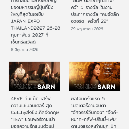
การกลับมาอย่างยิ่งใหญ่
“GDH”ตอกย้ำคุณภาพ!!
ของมหกรรมญี่ปุ่นที่ยิ่ง
คว้า 5 รางวัล ในงาน
ใหญ่ที่สุดในเอเชีย
ประกาศรางวัล “คมชัดลึก
JAPAN EXPO
อวอร์ด ครั้งที่ 22”
THAILAND2027 26-28
29 พฤษภาคม 2026
กุมภาพันธ์ 2027 ที่
เซ็นทรัลเวิลด์
8 มิถุนายน 2026
4EVE คัมแบ็ก เสิร์ฟ
ยลโฉมครั้งแรก 5
ความแซ่บอินเตอร์ สุด
โปสเตอร์งามจับตา
Catchyส่งซิงเกิลอังกฤษ
“อัศจรรย์วันทอง” “อิ้งค์-
“TEA” ชวนฟอร์อายเม้า
หมาก-กลัฟ-ปริมมี่-เฟย”
มอยความรักแบบตัวแม่
ดาเมจแรงสะท้านยุค ปัก