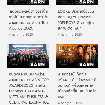
"แตงกวา-เหนือ" ออร่าฉ่ำ!
LOOKE ประกาศชื่อซีซั่น
ขาวโบ๊ะสะกดทุกสายตา ใน
สอง iQIYI Original
งานแถลงข่าว Asia Top
“GELBOYS 2 ตกอยู่ใน
Awards 2026
สถานะติ่งแฟน”
4 กรกฎาคม 2026
4 กรกฎาคม 2026
คนดังและคนบันเทิงร่วม
4 อัศจรรย์แท็กทีม
งานแถลงข่าว ASIA TOP
สร้างสรรค์ “อัศจรรย์จรย์
AWARDS2026 ภายใต้
วันทอง” พร้อมเผยภาพ
โครงการ THAILAND–
เบื้องหลังที่ไม่เคยเห็นครั้ง
VIETNAM BUSINESS &
แรก
CULTURAL EXCHANGE
4 กรกฎาคม 2026