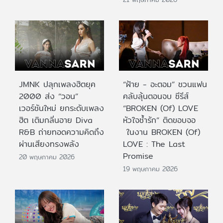
JMNK ปลุกเพลงฮิตยุค
“ฝ้าย - อะตอม” ชวนแฟน
2000 ส่ง “วอน”
คลับลุ้นตอนจบ ซีรีส์
เวอร์ชันใหม่ ยกระดับเพลง
“BROKEN (Of) LOVE
ฮิต เติมกลิ่นอาย Diva
หัวใจช้ำรัก” ติดขอบจอ
R&B ถ่ายทอดความคิดถึง
ในงาน BROKEN (Of)
ผ่านเสียงทรงพลัง
LOVE : The Last
Promise
20 พฤษภาคม 2026
19 พฤษภาคม 2026