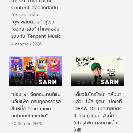
นำ! ดัน Thai Local
Content ส่งออกศิลปิน
ไทยสู่ตลาดจีน
“บุพเพสันนิวาส” ชูโรง
“ออกัส-เล้ง” ทำเพลงจีน
ร่วมกับ Tencent Music
4 กรกฎาคม 2026
“ช่อง 9” จัดคอนเทนต์แบ
‘เดี่ยวไมโครโฟน’ กลับมา
บอิมแพ็ค ครบทุกอรรถรส
แล้ว! ‘โน้ส อุดม’ เปิดเวที
ยืนหนึ่ง “The main
‘DEAW 16’ เปิดขายบัตร
national media”
4 กรกฎาคมนี้ #เดี่ยว
ไมโครโฟน กลับมาแล้ว
30 มิถุนายน 2026
จ้า!!!