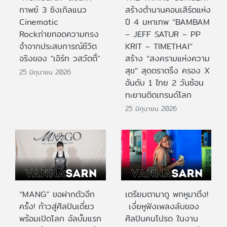
กาพย์ 3 ซิงเกิลแนว
สร้างตำนานคอนเสิร์ตแห่ง
Cinematic
ปี 4 มหาเทพ “BAMBAM
Rockถ่ายทอดความทรง
– JEFF SATUR – PP
จำจากประสบการณ์ชีวิต
KRIT – TIMETHAI”
จริงของ "เอิร์ท วสวัตติ์"
สร้าง “สงครามแห่งความ
สุข” สุดตราตรึง ครอง X
25 มิถุนายน 2026
อันดับ 1 ไทย 2 วันซ้อน
ทะยานติดเทรนด์โลก
25 มิถุนายน 2026
“MANG” ขอฝากตัวอีก
เตรียมตามาดู พกหูมาติ่ง!
ครั้ง! ก้าวสู่ศิลปินเดี่ยว
เงี่ยหูฟังเพลงลับของ
พร้อมเปิดโลก อัลบั้มแรก
ศิลปินคนโปรด ในงาน