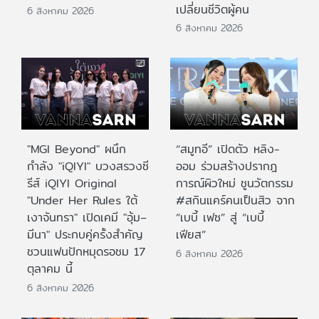
เปลี่ยนชีวิตผู้คน
6 สิงหาคม 2026
6 สิงหาคม 2026
"MGI Beyond" ผนึก
“สมูทอี” เปิดตัว หลิง-
กำลัง "iQIYI" บวงสรวงซี
ออม ร่วมสร้างปรากฎ
รีส์ iQIYI Original
การณ์ผิวใหม่ ชูนวัตกรรม
"Under Her Rules ใต้
#สกินแคร์คนเป็นสิว จาก
เงาจันทรา" เปิดเคมี "อุ้ม–
“เบบี้ เฟซ” สู่ “เบบี้
มีนา" ประกบคู่ครั้งสำคัญ
เฟียส”
ชวนแฟนปักหมุดรอชม 17
6 สิงหาคม 2026
ตุลาคม นี้
6 สิงหาคม 2026