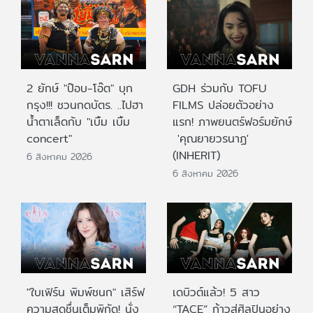
2 ยักษ์ "ป๊อบ-โอ๊ต" บุก
GDH ร่วมกับ TOFU
กรุง!!! ชวนกดบัตร. ..ไปฮา
FILMS ปล่อยตัวอย่าง
น้ำตาเล็ดกับ "เบิ้ม เบิ้ม
แรก! ภาพยนตร์ฟอร์มยักษ์
concert"
'คุณยายวรนาฏ'
(INHERIT)
6 สิงหาคม 2026
6 สิงหาคม 2026
"ใบเฟิร์น พิมพ์ชนก" เสิร์ฟ
เดบิวต์แล้ว! 5 สาว
ความสดชื่นเต็มพิกัด! นั่ง
“TACE” ก้าวสู่ศิลปินอย่าง