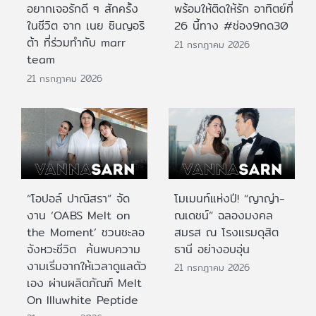
อยากเจอรักดี ๆ สักครั้ง
พร้อมให้ติดให้รัก อาทิตย์ที่
ในชีวิต จาก เนย ซินญอริ
26 นี้ทาง #ช่อง9กด30
ต้า ที่ร่วมทำกับ marr
21 กรกฎาคม 2026
team
21 กรกฎาคม 2026
“โอปอล์ ปาณิสรา” จัด
โมเมนท์แห่งปี! “ญาญ่า-
งาน ‘OABS Melt on
ณเดชน์” ฉลองมงคล
the Moment’ ชวนชะลอ
สมรส ณ โรงแรมดุสิต
จังหวะชีวิต ค้นพบความ
ธานี อย่างอบอุ่น
งามเริ่มจากให้เวลาดูแลตัว
21 กรกฎาคม 2026
เอง ผ่านผลิตภัณฑ์ Melt
On Illuwhite Peptide