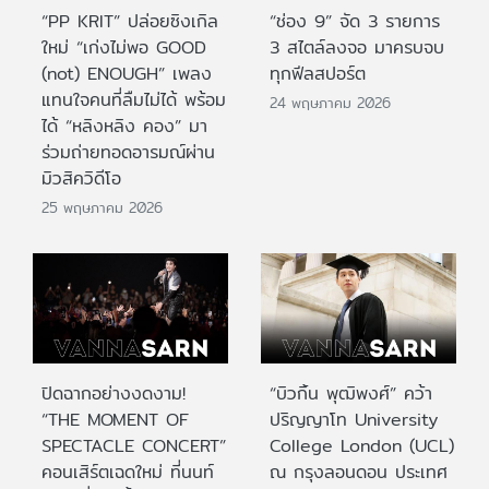
“PP KRIT” ปล่อยซิงเกิล
“ช่อง 9” จัด 3 รายการ
ใหม่ “เก่งไม่พอ GOOD
3 สไตล์ลงจอ มาครบจบ
(not) ENOUGH” เพลง
ทุกฟีลสปอร์ต
แทนใจคนที่ลืมไม่ได้ พร้อม
24 พฤษภาคม 2026
ได้ “หลิงหลิง คอง” มา
ร่วมถ่ายทอดอารมณ์ผ่าน
มิวสิควิดีโอ
25 พฤษภาคม 2026
ปิดฉากอย่างงดงาม!
“บิวกิ้น พุฒิพงศ์” คว้า
“THE MOMENT OF
ปริญญาโท University
SPECTACLE CONCERT”
College London (UCL)
คอนเสิร์ตเฉดใหม่ ที่นนท์
ณ กรุงลอนดอน ประเทศ