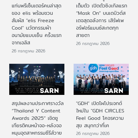
แท่นพรีเซ็นเตอร์คนล่าสุด
เต็มตัว เปิดตัวซิงเกิลแรก
ของ elis พร้อมชวน
“Mask On” บนเดบิวต์ส
สัมผัส "elis Freeze
เตจสุดอลังการ เสิร์ฟเพ
Cool" นวัตกรรมผ้า
อร์ฟอร์แมนซ์สะกดทุก
อนามัยแบบเย็น ครั้งแรก
สายตา
จากเอลิส
26 กรกฎาคม 2026
26 กรกฎาคม 2026
สรุปผลงานประกาศรางวัล
"GDH" เปิดโผโปรเจกต์
“Thailand Y Content
ใหม่ใน "GDH CIRCLES
Awards 2025” เชิดชู
Feel Good โคจรความ
เกียรติคนหน้าจอ-หลังจอ
สุข สนุกกว่าที่เค
หนุนอุตสาหกรรมซีรีส์วาย
26 กรกฎาคม 2026