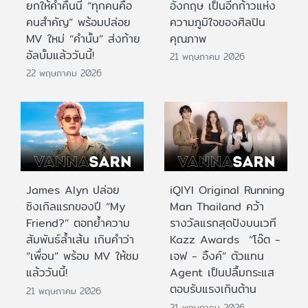
ยกให้ค่ำคืนนี้ “ทุกคนคือ
อังกฤษ เป็นอีกก้าวแห่ง
คนสำคัญ” พร้อมปล่อย
ความภูมิใจของศิลปิน
MV ใหม่ “คำนั้น” ส่งท้าย
คุณภาพ
อัลบั้มแล้ววันนี้!
21 พฤษภาคม 2026
22 พฤษภาคม 2026
James Alyn ปล่อย
iQIYI Original Running
ซิงเกิลแรกของปี “My
Man Thailand คว้า
Friend?” ตอกย้ำความ
รางวัลแรกสุดปังบนเวที
สัมพันธ์ล้ำเส้น เกินคำว่า
Kazz Awards “โอ๊ต -
“เพื่อน” พร้อม MV ให้ชม
เจฟ - อิ้งค์” ตัวแทน
แล้ววันนี้!
Agent เป็นปลื้มกระแส
ตอบรับแรงเกินต้าน
21 พฤษภาคม 2026
21 พฤษภาคม 2026