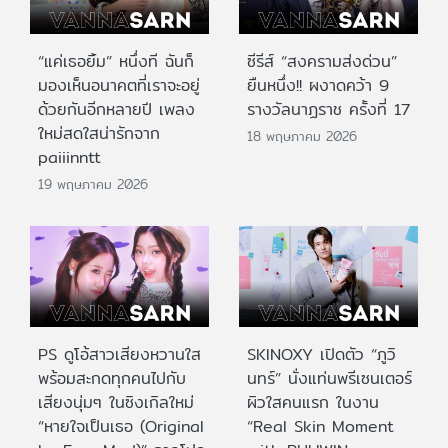
“แค่เธอยิ้ม” หนึ่งที ฉันก็
ซีรีส์ “สงครามส่งด่วน”
มองเห็นอนาคตที่เราจะอยู่
ยืนหนึ่ง!! ผงาดคว้า 9
ด้วยกันอีกหลายปี เพลง
รางวัลนาฏราช ครั้งที่ 17
ใหม่สดใสน่ารักจาก
18 พฤษภาคม 2026
paiiinntt
19 พฤษภาคม 2026
PS ดูโอ้สาวเสียงหวานใส
SKINOXY เปิดตัว “ภูวิ
พร้อมสะกดทุกคนไปกับ
นทร์” นั่งแท่นพรีเซนเตอร์
เสียงนุ่มๆ ในซิงเกิลใหม่
ผิวใสคนแรก ในงาน
“หายใจเป็นเธอ (Original
“Real Skin Moment