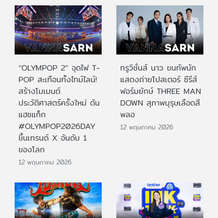
“OLYMPOP 2” จุดไฟ T-
ทรูวิชั่นส์ นาว ขนทัพนัก
POP สะเทือนทั้งไทม์ไลน์!
แสดงถ่ายโปสเตอร์ ซีรีส์
สร้างโมเมนต์
ฟอร์มยักษ์ THREE MAN
ประวัติศาสตร์ครั้งใหม่ ดัน
DOWN สุภาพบุรุษเลือดสี
แฮชแท็ก
พลอ
#OLYMPOP2026DAY
12 พฤษภาคม 2026
ขึ้นเทรนด์ X อันดับ 1
ของโลก
12 พฤษภาคม 2026