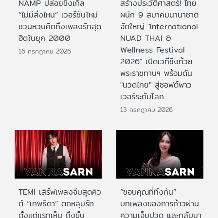
NAMP ปล่อยซิงเกิล
สร้างประวัติศาสตร์! ไทย
“ไม่มีสิ่งไหน” เวอร์ชันใหม่
ผนึก 9 สมาคมนานาชาติ
ชวนหวนคิดถึงเพลงรักสุด
จัดใหญ่ "International
ฮิตในยุค 2000
NUAD THAI &
Wellness Festival
16 กรกฎาคม 2026
2026" เปิดเวทีชิงถ้วย
พระราชทานฯ พร้อมดัน
"นวดไทย" สู่ซอฟต์พาว
เวอร์ระดับโลก
13 กรกฎาคม 2026
TEMI เสิร์ฟเพลงจีบสุดคิว
“ขอบคุณที่ทิ้งกัน”
ต์ “เทพธิดา” ตกหลุมรัก
บทเพลงของการก้าวผ่าน
ตั้งแต่แรกเห็น ถึงขั้น
ความเจ็บปวด และกลับมา