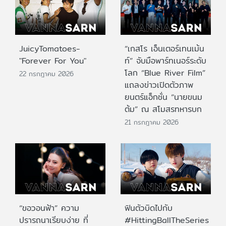
JuicyTomatoes-
“เกสโร เอ็นเตอร์เทนเม้น
"Forever For You"
ท์” จับมือพาร์ทเนอร์ระดับ
โลก “Blue River Film”
22 กรกฎาคม 2026
แถลงข่าวเปิดตัวภาพ
ยนตร์แอ็กชั่น “นายขนม
ต้ม” ณ สโมสรทหารบก
21 กรกฎาคม 2026
“ขอวอนฟ้า” ความ
ฟินตัวบิดไปกับ
ปรารถนาเรียบง่าย ที่
#HittingBallTheSeries