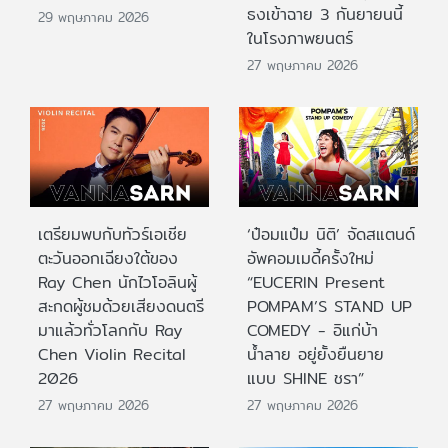
ธงเข้าฉาย 3 กันยายนนี้
29 พฤษภาคม 2026
ในโรงภาพยนตร์
27 พฤษภาคม 2026
เตรียมพบกับทัวร์เอเชีย
‘ป๋อมแป๋ม นิติ’ จัดสแตนด์
ตะวันออกเฉียงใต้ของ
อัพคอมเมดี้ครั้งใหม่
Ray Chen นักไวโอลินผู้
“EUCERIN Present
สะกดผู้ชมด้วยเสียงดนตรี
POMPAM’S STAND UP
มาแล้วทั่วโลกกับ Ray
COMEDY - อิแก่บ้า
Chen Violin Recital
น้ำลาย อยู่ยั้งยืนยาย
2026
แบบ SHINE ชรา”
27 พฤษภาคม 2026
27 พฤษภาคม 2026