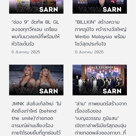
“ช่อง 9” จัดทัพ BL GL
“BILLKIN” สร้างความ
ลงจอทุกวีคเอน เตรียม
ภาคภูมิใจ คว้ารางวัลใหญ่
พบกับมวลเคมีที่พร้อมให้
Weibo Malaysia พร้อม
หัวใจเต้นรัว
โชว์สุดประทับใจ
6 สิงหาคม 2026
6 สิงหาคม 2026
JMNK ส่งซิงเกิลใหม่ ‘ไม่
"ล่าม" ภาพยนตร์สร้างจาก
คิดถึงเท่าไหร่ (behind
เรื่องจริงของ
the smile)’ถ่ายทอด
"เบญจวรรณ ภูมิแสน"
อารมณ์ผ่านเสียงร้อง
เปิดกาล่าพรีเมียร์สุดอบอุ่น
ภายใต้รอยยิ้มที่ถูกซ่อนไว้
ถ่ายทอดพลังของภาษา...ที่