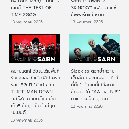
by Four-Mod)” จากโปร
with PHUWIN x
เจกต์ THE TEST OF
SKINOXY” แฟนคลับแห่
TIME 2000
ซัพพอร์ตแน่นงาน
13 พฤษภาคม 2026
13 พฤษภาคม 2026
สยามแตก! วัยรุ่นเต็มพื้นที่
Slapkiss ตอกย้ำความ
ร่วมฉลองวันเกิดพี่โก๋ ครบ
เจ็บลึก ปล่อยเพลง “ไม่มี
รอบ 50 ปี โก๋แก่ ชวน
ที่ยืน” กับคนที่ไม่มีสถานะ
THREE MAN DOWN
ชัดเจน ได้ “AA วง BUS”
เสิร์ฟความมันส์แบบจัด
มาแสดงเอ็มวีสุดอิน
เต็ม!! มันทุกเม็ดมันส์ทุก
12 พฤษภาคม 2026
โมเมนต์
13 พฤษภาคม 2026