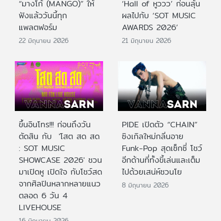
“มางโก้ (MANGO)” ให้
‘Hall of หูววว’ ก่อนลุ้น
ฟังแล้ววันนี้ทุก
ผลไปกับ ‘SOT MUSIC
แพลตฟอร์ม
AWARDS 2026’
22 มิถุนายน 2026
21 มิถุนายน 2026
ขึ้นอินโทร!!! ก่อนถึงวัน
PIDE เปิดตัว “CHAIN”
ตัดสิน กับ 'โสต สด สด
ซิงเกิลใหม่กลิ่นอาย
: SOT MUSIC
Funk-Pop สุดเซ็กซี่ โชว์
SHOWCASE 2026' ชวน
อีกด้านที่ทั้งขี้เล่นและเต็ม
มาเปิดหู เปิดใจ กับโชว์สด
ไปด้วยเสน่ห์ชวนโย
จากศิลปินหลากหลายแนว
8 มิถุนายน 2026
ตลอด 6 วัน 4
LIVEHOUSE
16 มิถุนายน 2026