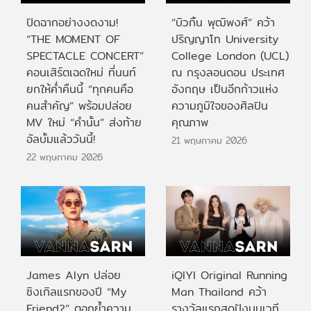
ปิดฉากอย่างงดงาม!
“บิวกิ้น พุฒิพงศ์” คว้า
“THE MOMENT OF
ปริญญาโท University
SPECTACLE CONCERT”
College London (UCL)
คอนเสิร์ตเฉดใหม่ ที่นนท์
ณ กรุงลอนดอน ประเทศ
ยกให้ค่ำคืนนี้ “ทุกคนคือ
อังกฤษ เป็นอีกก้าวแห่ง
คนสำคัญ” พร้อมปล่อย
ความภูมิใจของศิลปิน
MV ใหม่ “คำนั้น” ส่งท้าย
คุณภาพ
อัลบั้มแล้ววันนี้!
21 พฤษภาคม 2026
22 พฤษภาคม 2026
James Alyn ปล่อย
iQIYI Original Running
ซิงเกิลแรกของปี “My
Man Thailand คว้า
Friend?” ตอกย้ำความ
รางวัลแรกสุดปังบนเวที