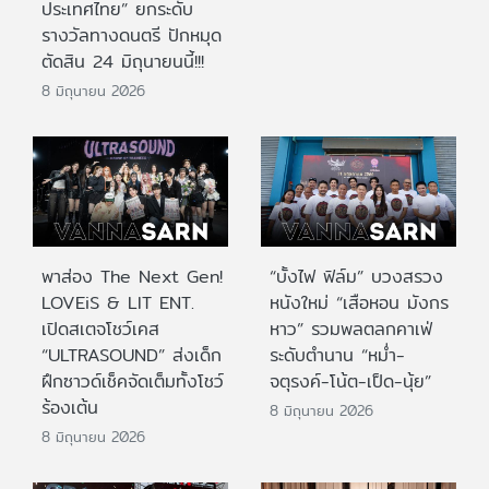
ประเทศไทย” ยกระดับ
รางวัลทางดนตรี ปักหมุด
ตัดสิน 24 มิถุนายนนี้!!!
8 มิถุนายน 2026
พาส่อง The Next Gen!
“บั้งไฟ ฟิล์ม” บวงสรวง
LOVEiS & LIT ENT.
หนังใหม่ “เสือหอน มังกร
เปิดสเตจโชว์เคส
หาว” รวมพลตลกคาเฟ่
“ULTRASOUND” ส่งเด็ก
ระดับตำนาน “หม่ำ-
ฝึกซาวด์เช็คจัดเต็มทั้งโชว์
จตุรงค์-โน้ต-เป็ด-นุ้ย”
ร้องเต้น
8 มิถุนายน 2026
8 มิถุนายน 2026