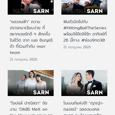
“ขอวอนฟ้า” ความ
ฟินตัวบิดไปกับ
ปรารถนาเรียบง่าย ที่
#HittingBallTheSeries
อยากเจอรักดี ๆ สักครั้ง
พร้อมให้ติดให้รัก อาทิตย์ที่
ในชีวิต จาก เนย ซินญอริ
26 นี้ทาง #ช่อง9กด30
ต้า ที่ร่วมทำกับ marr
21 กรกฎาคม 2026
team
21 กรกฎาคม 2026
“โอปอล์ ปาณิสรา” จัด
โมเมนท์แห่งปี! “ญาญ่า-
งาน ‘OABS Melt on
ณเดชน์” ฉลองมงคล