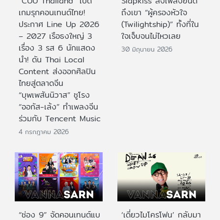
“CUU Thailand” เปิด
Slapkiss ส่งเพลงยินดี
เกมรุกคอนเทนต์ไทย!
ถึงเขา “ผู้ครองหัวใจ
ประกาศ Line Up 2026
(Twilightship)” ทั้งที่ใน
– 2027 เรือธงใหญ่ 3
ใจเจ็บจนไม่ไหวเลย
เรื่อง 3 รส 6 นักแสดง
30 มิถุนายน 2026
นำ! ดัน Thai Local
Content ส่งออกศิลปิน
ไทยสู่ตลาดจีน
“บุพเพสันนิวาส” ชูโรง
“ออกัส-เล้ง” ทำเพลงจีน
ร่วมกับ Tencent Music
4 กรกฎาคม 2026
“ช่อง 9” จัดคอนเทนต์แบ
‘เดี่ยวไมโครโฟน’ กลับมา