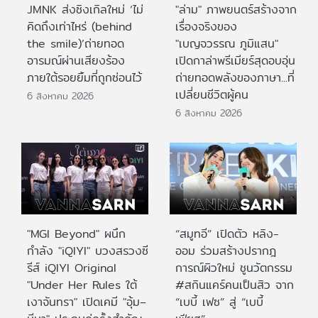
JMNK ส่งซิงเกิลใหม่ ‘ไม่
"ล่าม" ภาพยนตร์สร้างจาก
คิดถึงเท่าไหร่ (behind
เรื่องจริงของ
the smile)’ถ่ายทอด
"เบญจวรรณ ภูมิแสน"
อารมณ์ผ่านเสียงร้อง
เปิดกาล่าพรีเมียร์สุดอบอุ่น
ภายใต้รอยยิ้มที่ถูกซ่อนไว้
ถ่ายทอดพลังของภาษา...ที่
เปลี่ยนชีวิตผู้คน
6 สิงหาคม 2026
6 สิงหาคม 2026
"MGI Beyond" ผนึก
“สมูทอี” เปิดตัว หลิง-
กำลัง "iQIYI" บวงสรวงซี
ออม ร่วมสร้างปรากฎ
รีส์ iQIYI Original
การณ์ผิวใหม่ ชูนวัตกรรม
"Under Her Rules ใต้
#สกินแคร์คนเป็นสิว จาก
เงาจันทรา" เปิดเคมี "อุ้ม–
“เบบี้ เฟซ” สู่ “เบบี้