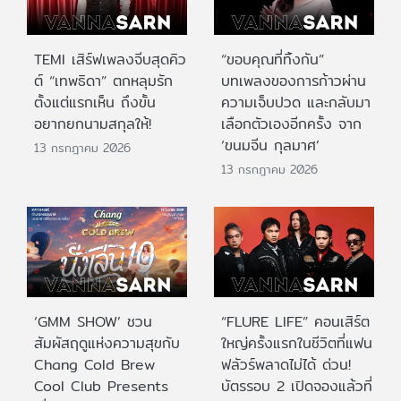
TEMI เสิร์ฟเพลงจีบสุดคิว
“ขอบคุณที่ทิ้งกัน”
ต์ “เทพธิดา” ตกหลุมรัก
บทเพลงของการก้าวผ่าน
ตั้งแต่แรกเห็น ถึงขั้น
ความเจ็บปวด และกลับมา
อยากยกนามสกุลให้!
เลือกตัวเองอีกครั้ง จาก
‘ขนมจีน กุลมาศ’
13 กรกฎาคม 2026
13 กรกฎาคม 2026
‘GMM SHOW’ ชวน
“FLURE LIFE” คอนเสิร์ต
สัมผัสฤดูแห่งความสุขกับ
ใหญ่ครั้งแรกในชีวิตที่แฟน
Chang Cold Brew
ฟลัวร์พลาดไม่ได้ ด่วน!
Cool Club Presents
บัตรรอบ 2 เปิดจองแล้วที่