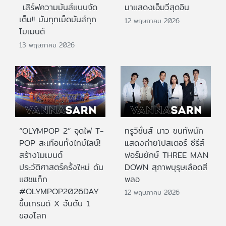
เสิร์ฟความมันส์แบบจัด
มาแสดงเอ็มวีสุดอิน
เต็ม!! มันทุกเม็ดมันส์ทุก
12 พฤษภาคม 2026
โมเมนต์
13 พฤษภาคม 2026
“OLYMPOP 2” จุดไฟ T-
ทรูวิชั่นส์ นาว ขนทัพนัก
POP สะเทือนทั้งไทม์ไลน์!
แสดงถ่ายโปสเตอร์ ซีรีส์
สร้างโมเมนต์
ฟอร์มยักษ์ THREE MAN
ประวัติศาสตร์ครั้งใหม่ ดัน
DOWN สุภาพบุรุษเลือดสี
แฮชแท็ก
พลอ
#OLYMPOP2026DAY
12 พฤษภาคม 2026
ขึ้นเทรนด์ X อันดับ 1
ของโลก