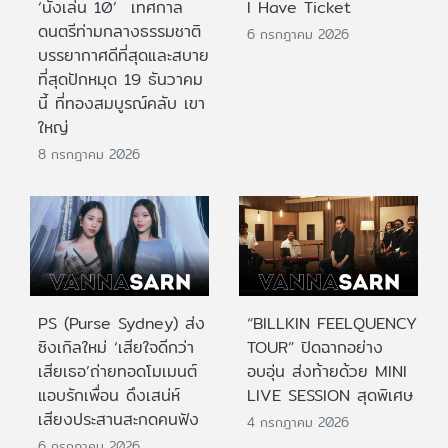
‘นั่งเล่น 10’ เทศกาล
I Have Ticket
ดนตรีท่ามกลางธรรมชาติ
6 กรกฎาคม 2026
บรรยากาศดีที่สุดและสบาย
ที่สุดปักหมุด 19 ธันวาคม
นี้ ที่ทองสมบูรณ์คลับ เขา
ใหญ่
8 กรกฎาคม 2026
PS (Purse Sydney) ส่ง
“BILLKIN FEELQUENCY
ซิงเกิลใหม่ ‘เสียใจดีกว่า
TOUR” ปิดฉากอย่าง
เสียเธอ’ถ่ายทอดโมเมนต์
อบอุ่น ส่งท้ายด้วย MINI
แอบรักเพื่อน ดึงเสน่ห์
LIVE SESSION สุดพิเศษ
เสียงประสานสะกดคนฟัง
4 กรกฎาคม 2026
6 กรกฎาคม 2026