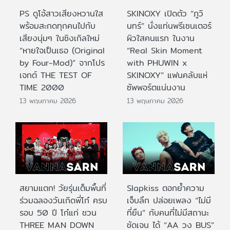
PS ดูโอ้สาวเสียงหวานใส
SKINOXY เปิดตัว “ภูวิ
พร้อมสะกดทุกคนไปกับ
นทร์” นั่งแท่นพรีเซนเตอร์
เสียงนุ่มๆ ในซิงเกิลใหม่
ผิวใสคนแรก ในงาน
“หายใจเป็นเธอ (Original
“Real Skin Moment
by Four-Mod)” จากโปร
with PHUWIN x
เจกต์ THE TEST OF
SKINOXY” แฟนคลับแห่
TIME 2000
ซัพพอร์ตแน่นงาน
13 พฤษภาคม 2026
13 พฤษภาคม 2026
สยามแตก! วัยรุ่นเต็มพื้นที่
Slapkiss ตอกย้ำความ
ร่วมฉลองวันเกิดพี่โก๋ ครบ
เจ็บลึก ปล่อยเพลง “ไม่มี
รอบ 50 ปี โก๋แก่ ชวน
ที่ยืน” กับคนที่ไม่มีสถานะ
THREE MAN DOWN
ชัดเจน ได้ “AA วง BUS”