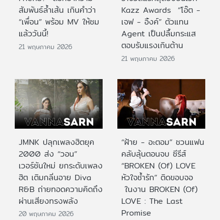
สัมพันธ์ล้ำเส้น เกินคำว่า
Kazz Awards “โอ๊ต -
“เพื่อน” พร้อม MV ให้ชม
เจฟ - อิ้งค์” ตัวแทน
แล้ววันนี้!
Agent เป็นปลื้มกระแส
ตอบรับแรงเกินต้าน
21 พฤษภาคม 2026
21 พฤษภาคม 2026
JMNK ปลุกเพลงฮิตยุค
“ฝ้าย - อะตอม” ชวนแฟน
2000 ส่ง “วอน”
คลับลุ้นตอนจบ ซีรีส์
เวอร์ชันใหม่ ยกระดับเพลง
“BROKEN (Of) LOVE
ฮิต เติมกลิ่นอาย Diva
หัวใจช้ำรัก” ติดขอบจอ
R&B ถ่ายทอดความคิดถึง
ในงาน BROKEN (Of)
ผ่านเสียงทรงพลัง
LOVE : The Last
Promise
20 พฤษภาคม 2026