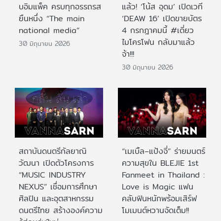
บอิมแพ็ค ครบทุกอรรถรส
แล้ว! ‘โน้ส อุดม’ เปิดเวที
ยืนหนึ่ง “The main
‘DEAW 16’ เปิดขายบัตร
national media”
4 กรกฎาคมนี้ #เดี่ยว
ไมโครโฟน กลับมาแล้ว
30 มิถุนายน 2026
จ้า!!!
30 มิถุนายน 2026
สถาบันดนตรีกัลยาณิ
“เมเบิ้ล–แป้งจี่” ร่ายมนตร์
วัฒนา เปิดตัวโครงการ
ความสุขใน BLEJIE 1st
“MUSIC INDUSTRY
Fanmeet in Thailand :
NEXUS” เชื่อมการศึกษา
Love is Magic แฟน
ศิลปิน และอุตสาหกรรม
คลับฟินหนักพร้อมเสิร์ฟ
ดนตรีไทย สร้างองค์ความ
โมเมนต์หวานจัดเต็ม!!