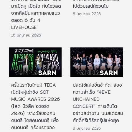
มาเปิดหู เปิดใจ กับโชว์สด
ไปด้วยเสน่ห์ชวนโย
จากศิลปินหลากหลายแนว
8 มิถุนายน 2026
ตลอด 6 วัน 4
LIVEHOUSE
16 มิถุนายน 2026
ครั้งแรกในไทย!!! TECA
ปลดโซ่แห่งขีดจำกัด! ส่อง
เปิดโผผู้เข้าชิง SOT
ความสำเร็จ “4EVE
MUSIC AWARDS 2026
UNCHAINED
(โสต มิวสิค อวอร์ด
CONCERT” การเติบโต
2026) “รางวัลของคน
อย่างสง่างาม บนสเตจสม
ดนตรี โดยคนดนตรี เพื่อ
ศักดิ์ศรีเกิร์ลกรุ๊ปแห่งยุค
คนดนตรี ครั้งแรกของ
8 มิถุนายน 2026