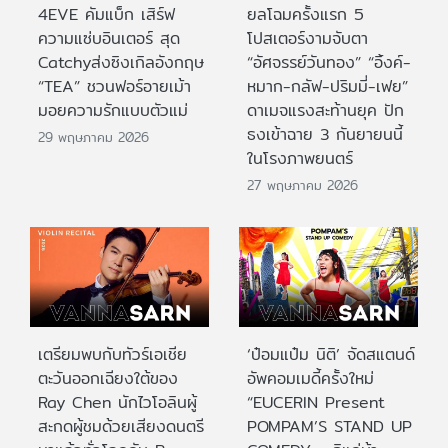
4EVE คัมแบ็ก เสิร์ฟ
ยลโฉมครั้งแรก 5
ความแซ่บอินเตอร์ สุด
โปสเตอร์งามจับตา
Catchyส่งซิงเกิลอังกฤษ
“อัศจรรย์วันทอง” “อิ้งค์-
“TEA” ชวนฟอร์อายเม้า
หมาก-กลัฟ-ปริมมี่-เฟย”
มอยความรักแบบตัวแม่
ดาเมจแรงสะท้านยุค ปัก
ธงเข้าฉาย 3 กันยายนนี้
29 พฤษภาคม 2026
ในโรงภาพยนตร์
27 พฤษภาคม 2026
เตรียมพบกับทัวร์เอเชีย
‘ป๋อมแป๋ม นิติ’ จัดสแตนด์
ตะวันออกเฉียงใต้ของ
อัพคอมเมดี้ครั้งใหม่
Ray Chen นักไวโอลินผู้
“EUCERIN Present
สะกดผู้ชมด้วยเสียงดนตรี
POMPAM’S STAND UP