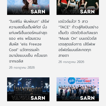
"ใบเฟิร์น พิมพ์ชนก" เสิร์ฟ
เดบิวต์แล้ว! 5 สาว
ความสดชื่นเต็มพิกัด! นั่ง
“TACE” ก้าวสู่ศิลปินอย่าง
แท่นพรีเซ็นเตอร์คนล่าสุด
เต็มตัว เปิดตัวซิงเกิลแรก
ของ elis พร้อมชวน
“Mask On” บนเดบิวต์ส
สัมผัส "elis Freeze
เตจสุดอลังการ เสิร์ฟเพ
Cool" นวัตกรรมผ้า
อร์ฟอร์แมนซ์สะกดทุก
อนามัยแบบเย็น ครั้งแรก
สายตา
จากเอลิส
26 กรกฎาคม 2026
26 กรกฎาคม 2026