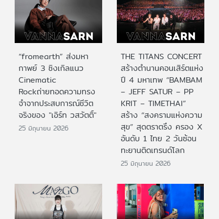
“fromearth” ส่งมหา
THE TITANS CONCERT
กาพย์ 3 ซิงเกิลแนว
สร้างตำนานคอนเสิร์ตแห่ง
Cinematic
ปี 4 มหาเทพ “BAMBAM
Rockถ่ายทอดความทรง
– JEFF SATUR – PP
จำจากประสบการณ์ชีวิต
KRIT – TIMETHAI”
จริงของ "เอิร์ท วสวัตติ์"
สร้าง “สงครามแห่งความ
สุข” สุดตราตรึง ครอง X
25 มิถุนายน 2026
อันดับ 1 ไทย 2 วันซ้อน
ทะยานติดเทรนด์โลก
25 มิถุนายน 2026