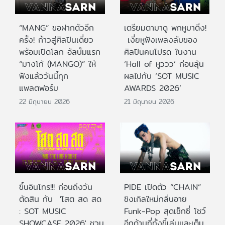
“MANG” ขอฝากตัวอีก
เตรียมตามาดู พกหูมาติ่ง!
ครั้ง! ก้าวสู่ศิลปินเดี่ยว
เงี่ยหูฟังเพลงลับของ
พร้อมเปิดโลก อัลบั้มแรก
ศิลปินคนโปรด ในงาน
“มางโก้ (MANGO)” ให้
‘Hall of หูววว’ ก่อนลุ้น
ฟังแล้ววันนี้ทุก
ผลไปกับ ‘SOT MUSIC
แพลตฟอร์ม
AWARDS 2026’
22 มิถุนายน 2026
21 มิถุนายน 2026
ขึ้นอินโทร!!! ก่อนถึงวัน
PIDE เปิดตัว “CHAIN”
ตัดสิน กับ 'โสต สด สด
ซิงเกิลใหม่กลิ่นอาย
: SOT MUSIC
Funk-Pop สุดเซ็กซี่ โชว์
SHOWCASE 2026' ชวน
อีกด้านที่ทั้งขี้เล่นและเต็ม