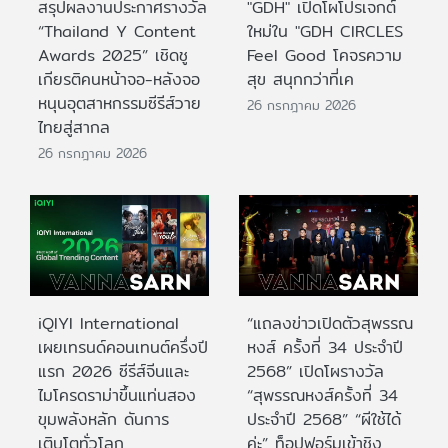
สรุปผลงานประกาศรางวัล
"GDH" เปิดโผโปรเจกต์
“Thailand Y Content
ใหม่ใน "GDH CIRCLES
Awards 2025” เชิดชู
Feel Good โคจรความ
เกียรติคนหน้าจอ-หลังจอ
สุข สนุกกว่าที่เค
หนุนอุตสาหกรรมซีรีส์วาย
26 กรกฎาคม 2026
ไทยสู่สากล
26 กรกฎาคม 2026
iQIYI International
“แถลงข่าวเปิดตัวสุพรรณ
เผยเทรนด์คอนเทนต์ครึ่งปี
หงส์ ครั้งที่ 34 ประจำปี
แรก 2026 ซีรีส์จีนและ
2568” เปิดโผรางวัล
ไมโครดราม่าขึ้นแท่นสอง
“สุพรรณหงส์ครั้งที่ 34
ขุมพลังหลัก ดันการ
ประจำปี 2568” “ผีใช้ได้
เติบโตทั่วโลก
ค่ะ” ท็อปฟอร์มเข้าชิง