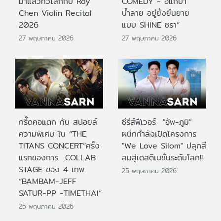
มาแล้วทั่วโลกกับ Ray
COMEDY - อิแก่บ้า
Chen Violin Recital
น้ำลาย อยู่ยั้งยืนยาย
2026
แบบ SHINE ชรา”
27 พฤษภาคม 2026
27 พฤษภาคม 2026
กรี๊ดคอแตก กับ สปอยล์
ซีรีส์ฟีเวอร์ "อัพ-ภูมิ"
ความพิเศษ ใน “THE
ผนึกกำลังเปิดโครงการ
TITANS CONCERT”ครั้ง
"We Love Silom" ปลุกสี
แรกของการ COLLAB
ลมสู่เดสติเนชั่นระดับโลก!!
STAGE ของ 4 เทพ
25 พฤษภาคม 2026
“BAMBAM-JEFF
SATUR-PP -TIMETHAI”
25 พฤษภาคม 2026