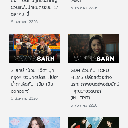
มีนา" ประกบคู่ครั้งสำคัญ
เฟียส”
ชวนแฟนปักหมุดรอชม 17
6 สิงหาคม 2026
ตุลาคม นี้
6 สิงหาคม 2026
2 ยักษ์ "ป๊อบ-โอ๊ต" บุก
GDH ร่วมกับ TOFU
กรุง!!! ชวนกดบัตร. ..ไปฮา
FILMS ปล่อยตัวอย่าง
น้ำตาเล็ดกับ "เบิ้ม เบิ้ม
แรก! ภาพยนตร์ฟอร์มยักษ์
concert"
'คุณยายวรนาฏ'
(INHERIT)
6 สิงหาคม 2026
6 สิงหาคม 2026