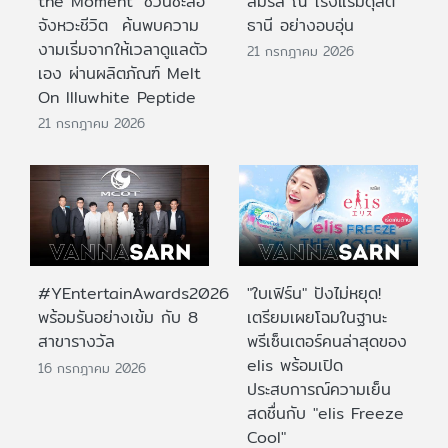
the Moment’ ชวนชะลอ
สมรส ณ โรงแรมดุสิต
จังหวะชีวิต ค้นพบความ
ธานี อย่างอบอุ่น
งามเริ่มจากให้เวลาดูแลตัว
21 กรกฎาคม 2026
เอง ผ่านผลิตภัณฑ์ Melt
On Illuwhite Peptide
21 กรกฎาคม 2026
#YEntertainAwards2026
"ใบเฟิร์น" ปังไม่หยุด!
พร้อมรันอย่างเข้ม กับ 8
เตรียมเผยโฉมในฐานะ
สาขารางวัล
พรีเซ็นเตอร์คนล่าสุดของ
elis พร้อมเปิด
16 กรกฎาคม 2026
ประสบการณ์ความเย็น
สดชื่นกับ "elis Freeze
Cool"