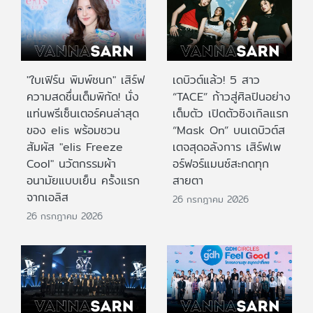
"ใบเฟิร์น พิมพ์ชนก" เสิร์ฟ
เดบิวต์แล้ว! 5 สาว
ความสดชื่นเต็มพิกัด! นั่ง
“TACE” ก้าวสู่ศิลปินอย่าง
แท่นพรีเซ็นเตอร์คนล่าสุด
เต็มตัว เปิดตัวซิงเกิลแรก
ของ elis พร้อมชวน
“Mask On” บนเดบิวต์ส
สัมผัส "elis Freeze
เตจสุดอลังการ เสิร์ฟเพ
Cool" นวัตกรรมผ้า
อร์ฟอร์แมนซ์สะกดทุก
อนามัยแบบเย็น ครั้งแรก
สายตา
จากเอลิส
26 กรกฎาคม 2026
26 กรกฎาคม 2026