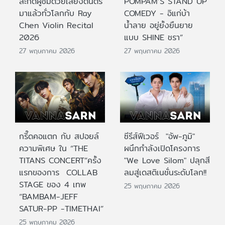
สะกดผู้ชมด้วยเสียงดนตรี
POMPAM’S STAND UP
มาแล้วทั่วโลกกับ Ray
COMEDY - อิแก่บ้า
Chen Violin Recital
น้ำลาย อยู่ยั้งยืนยาย
2026
แบบ SHINE ชรา”
27 พฤษภาคม 2026
27 พฤษภาคม 2026
กรี๊ดคอแตก กับ สปอยล์
ซีรีส์ฟีเวอร์ "อัพ-ภูมิ"
ความพิเศษ ใน “THE
ผนึกกำลังเปิดโครงการ
TITANS CONCERT”ครั้ง
"We Love Silom" ปลุกสี
แรกของการ COLLAB
ลมสู่เดสติเนชั่นระดับโลก!!
STAGE ของ 4 เทพ
25 พฤษภาคม 2026
“BAMBAM-JEFF
SATUR-PP -TIMETHAI”
25 พฤษภาคม 2026