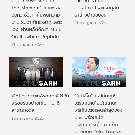
งาน ‘OABS Melt on
ณเดชน์” ฉลองมงคล
the Moment’ ชวนชะลอ
สมรส ณ โรงแรมดุสิต
จังหวะชีวิต ค้นพบความ
ธานี อย่างอบอุ่น
งามเริ่มจากให้เวลาดูแลตัว
21 กรกฎาคม 2026
เอง ผ่านผลิตภัณฑ์ Melt
On Illuwhite Peptide
21 กรกฎาคม 2026
#YEntertainAwards2026
"ใบเฟิร์น" ปังไม่หยุด!
พร้อมรันอย่างเข้ม กับ 8
เตรียมเผยโฉมในฐานะ
สาขารางวัล
พรีเซ็นเตอร์คนล่าสุดของ
elis พร้อมเปิด
16 กรกฎาคม 2026
ประสบการณ์ความเย็น
สดชื่นกับ "elis Freeze