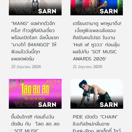
“MANG” ขอฝากตัวอีก
เตรียมตามาดู พกหูมาติ่ง!
ครั้ง! ก้าวสู่ศิลปินเดี่ยว
เงี่ยหูฟังเพลงลับของ
พร้อมเปิดโลก อัลบั้มแรก
ศิลปินคนโปรด ในงาน
“มางโก้ (MANGO)” ให้
‘Hall of หูววว’ ก่อนลุ้น
ฟังแล้ววันนี้ทุก
ผลไปกับ ‘SOT MUSIC
แพลตฟอร์ม
AWARDS 2026’
22 มิถุนายน 2026
21 มิถุนายน 2026
ขึ้นอินโทร!!! ก่อนถึงวัน
PIDE เปิดตัว “CHAIN”
ตัดสิน กับ 'โสต สด สด
ซิงเกิลใหม่กลิ่นอาย
: SOT MUSIC
Funk-Pop สุดเซ็กซี่ โชว์