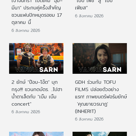
เงาจันทรา" เปิดเคมี "อุ้ม–
“เบบี้ เฟซ” สู่ “เบบี้
มีนา" ประกบคู่ครั้งสำคัญ
เฟียส”
ชวนแฟนปักหมุดรอชม 17
6 สิงหาคม 2026
ตุลาคม นี้
6 สิงหาคม 2026
2 ยักษ์ "ป๊อบ-โอ๊ต" บุก
GDH ร่วมกับ TOFU
กรุง!!! ชวนกดบัตร. ..ไปฮา
FILMS ปล่อยตัวอย่าง
น้ำตาเล็ดกับ "เบิ้ม เบิ้ม
แรก! ภาพยนตร์ฟอร์มยักษ์
concert"
'คุณยายวรนาฏ'
(INHERIT)
6 สิงหาคม 2026
6 สิงหาคม 2026