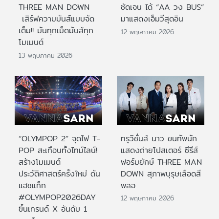
THREE MAN DOWN
ชัดเจน ได้ “AA วง BUS”
เสิร์ฟความมันส์แบบจัด
มาแสดงเอ็มวีสุดอิน
เต็ม!! มันทุกเม็ดมันส์ทุก
12 พฤษภาคม 2026
โมเมนต์
13 พฤษภาคม 2026
“OLYMPOP 2” จุดไฟ T-
ทรูวิชั่นส์ นาว ขนทัพนัก
POP สะเทือนทั้งไทม์ไลน์!
แสดงถ่ายโปสเตอร์ ซีรีส์
สร้างโมเมนต์
ฟอร์มยักษ์ THREE MAN
ประวัติศาสตร์ครั้งใหม่ ดัน
DOWN สุภาพบุรุษเลือดสี
แฮชแท็ก
พลอ
#OLYMPOP2026DAY
12 พฤษภาคม 2026
ขึ้นเทรนด์ X อันดับ 1