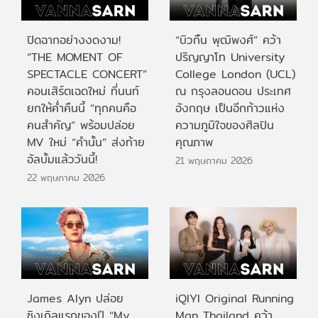
ปิดฉากอย่างงดงาม!
“บิวกิ้น พุฒิพงศ์” คว้า
“THE MOMENT OF
ปริญญาโท University
SPECTACLE CONCERT”
College London (UCL)
คอนเสิร์ตเฉดใหม่ ที่นนท์
ณ กรุงลอนดอน ประเทศ
ยกให้ค่ำคืนนี้ “ทุกคนคือ
อังกฤษ เป็นอีกก้าวแห่ง
คนสำคัญ” พร้อมปล่อย
ความภูมิใจของศิลปิน
MV ใหม่ “คำนั้น” ส่งท้าย
คุณภาพ
อัลบั้มแล้ววันนี้!
21 พฤษภาคม 2026
22 พฤษภาคม 2026
James Alyn ปล่อย
iQIYI Original Running
ซิงเกิลแรกของปี “My
Man Thailand คว้า