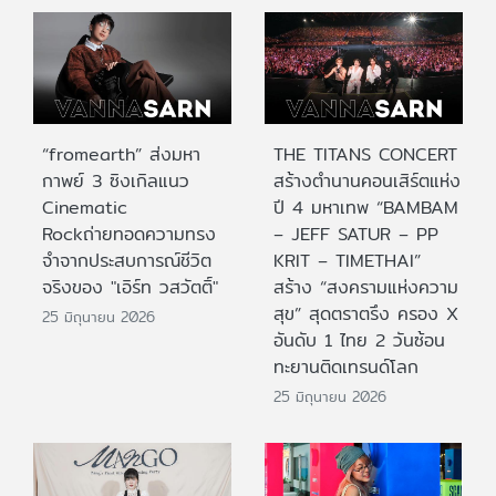
“fromearth” ส่งมหา
THE TITANS CONCERT
กาพย์ 3 ซิงเกิลแนว
สร้างตำนานคอนเสิร์ตแห่ง
Cinematic
ปี 4 มหาเทพ “BAMBAM
Rockถ่ายทอดความทรง
– JEFF SATUR – PP
จำจากประสบการณ์ชีวิต
KRIT – TIMETHAI”
จริงของ "เอิร์ท วสวัตติ์"
สร้าง “สงครามแห่งความ
สุข” สุดตราตรึง ครอง X
25 มิถุนายน 2026
อันดับ 1 ไทย 2 วันซ้อน
ทะยานติดเทรนด์โลก
25 มิถุนายน 2026