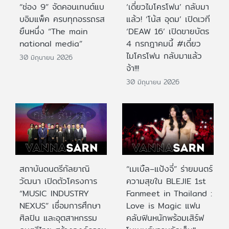
“ช่อง 9” จัดคอนเทนต์แบ
‘เดี่ยวไมโครโฟน’ กลับมา
บอิมแพ็ค ครบทุกอรรถรส
แล้ว! ‘โน้ส อุดม’ เปิดเวที
ยืนหนึ่ง “The main
‘DEAW 16’ เปิดขายบัตร
national media”
4 กรกฎาคมนี้ #เดี่ยว
ไมโครโฟน กลับมาแล้ว
30 มิถุนายน 2026
จ้า!!!
30 มิถุนายน 2026
สถาบันดนตรีกัลยาณิ
“เมเบิ้ล–แป้งจี่” ร่ายมนตร์
วัฒนา เปิดตัวโครงการ
ความสุขใน BLEJIE 1st
“MUSIC INDUSTRY
Fanmeet in Thailand :
NEXUS” เชื่อมการศึกษา
Love is Magic แฟน
ศิลปิน และอุตสาหกรรม
คลับฟินหนักพร้อมเสิร์ฟ