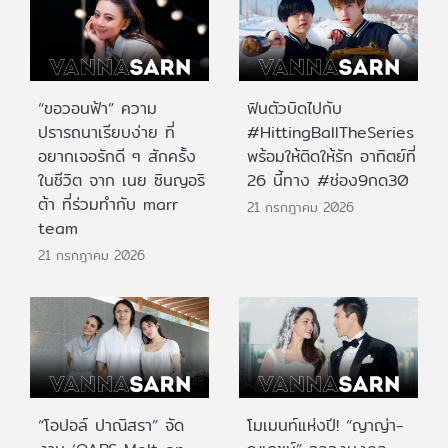
“ขอวอนฟ้า” ความ
ฟินตัวบิดไปกับ
ปรารถนาเรียบง่าย ที่
#HittingBallTheSeries
อยากเจอรักดี ๆ สักครั้ง
พร้อมให้ติดให้รัก อาทิตย์ที่
ในชีวิต จาก เนย ซินญอริ
26 นี้ทาง #ช่อง9กด30
ต้า ที่ร่วมทำกับ marr
21 กรกฎาคม 2026
team
21 กรกฎาคม 2026
“โอปอล์ ปาณิสรา” จัด
โมเมนท์แห่งปี! “ญาญ่า-