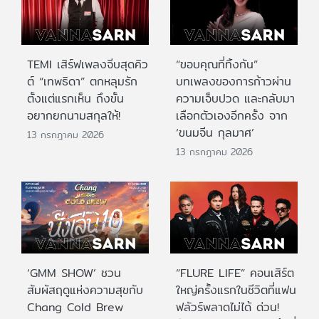
TEMI เสิร์ฟเพลงจีบสุดคิว
“ขอบคุณที่ทิ้งกัน”
ต์ “เทพธิดา” ตกหลุมรัก
บทเพลงของการก้าวผ่าน
ตั้งแต่แรกเห็น ถึงขั้น
ความเจ็บปวด และกลับมา
อยากยกนามสกุลให้!
เลือกตัวเองอีกครั้ง จาก
‘ขนมจีน กุลมาศ’
13 กรกฎาคม 2026
13 กรกฎาคม 2026
‘GMM SHOW’ ชวน
“FLURE LIFE” คอนเสิร์ต
สัมผัสฤดูแห่งความสุขกับ
ใหญ่ครั้งแรกในชีวิตที่แฟน
Chang Cold Brew
ฟลัวร์พลาดไม่ได้ ด่วน!