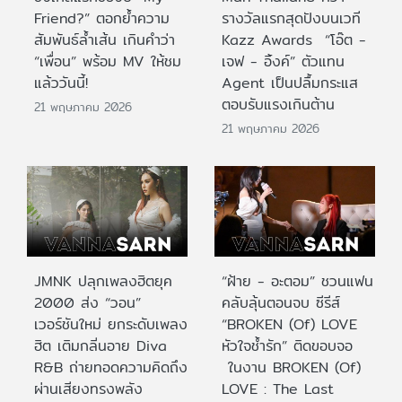
Friend?” ตอกย้ำความ
รางวัลแรกสุดปังบนเวที
สัมพันธ์ล้ำเส้น เกินคำว่า
Kazz Awards “โอ๊ต -
“เพื่อน” พร้อม MV ให้ชม
เจฟ - อิ้งค์” ตัวแทน
แล้ววันนี้!
Agent เป็นปลื้มกระแส
ตอบรับแรงเกินต้าน
21 พฤษภาคม 2026
21 พฤษภาคม 2026
JMNK ปลุกเพลงฮิตยุค
“ฝ้าย - อะตอม” ชวนแฟน
2000 ส่ง “วอน”
คลับลุ้นตอนจบ ซีรีส์
เวอร์ชันใหม่ ยกระดับเพลง
“BROKEN (Of) LOVE
ฮิต เติมกลิ่นอาย Diva
หัวใจช้ำรัก” ติดขอบจอ
R&B ถ่ายทอดความคิดถึง
ในงาน BROKEN (Of)
ผ่านเสียงทรงพลัง
LOVE : The Last