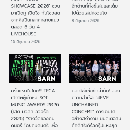
SHOWCASE 2026' ชวน
อีกด้านที่ทั้งขี้เล่นและเต็ม
มาเปิดหู เปิดใจ กับโชว์สด
ไปด้วยเสน่ห์ชวนโย
จากศิลปินหลากหลายแนว
8 มิถุนายน 2026
ตลอด 6 วัน 4
LIVEHOUSE
16 มิถุนายน 2026
ครั้งแรกในไทย!!! TECA
ปลดโซ่แห่งขีดจำกัด! ส่อง
เปิดโผผู้เข้าชิง SOT
ความสำเร็จ “4EVE
MUSIC AWARDS 2026
UNCHAINED
(โสต มิวสิค อวอร์ด
CONCERT” การเติบโต
2026) “รางวัลของคน
อย่างสง่างาม บนสเตจสม
ดนตรี โดยคนดนตรี เพื่อ
ศักดิ์ศรีเกิร์ลกรุ๊ปแห่งยุค