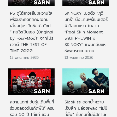
PS ดูโอ้สาวเสียงหวานใส
SKINOXY เปิดตัว “ภูวิ
พร้อมสะกดทุกคนไปกับ
นทร์” นั่งแท่นพรีเซนเตอร์
เสียงนุ่มๆ ในซิงเกิลใหม่
ผิวใสคนแรก ในงาน
“หายใจเป็นเธอ (Original
“Real Skin Moment
by Four-Mod)” จากโปร
with PHUWIN x
เจกต์ THE TEST OF
SKINOXY” แฟนคลับแห่
TIME 2000
ซัพพอร์ตแน่นงาน
13 พฤษภาคม 2026
13 พฤษภาคม 2026
สยามแตก! วัยรุ่นเต็มพื้นที่
Slapkiss ตอกย้ำความ
ร่วมฉลองวันเกิดพี่โก๋ ครบ
เจ็บลึก ปล่อยเพลง “ไม่มี
รอบ 50 ปี โก๋แก่ ชวน
ที่ยืน” กับคนที่ไม่มีสถานะ