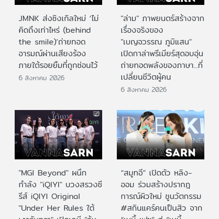
JMNK ส่งซิงเกิลใหม่ ‘ไม่
"ล่าม" ภาพยนตร์สร้างจาก
คิดถึงเท่าไหร่ (behind
เรื่องจริงของ
the smile)’ถ่ายทอด
"เบญจวรรณ ภูมิแสน"
อารมณ์ผ่านเสียงร้อง
เปิดกาล่าพรีเมียร์สุดอบอุ่น
ภายใต้รอยยิ้มที่ถูกซ่อนไว้
ถ่ายทอดพลังของภาษา...ที่
เปลี่ยนชีวิตผู้คน
6 สิงหาคม 2026
6 สิงหาคม 2026
"MGI Beyond" ผนึก
“สมูทอี” เปิดตัว หลิง-
กำลัง "iQIYI" บวงสรวงซี
ออม ร่วมสร้างปรากฎ
รีส์ iQIYI Original
การณ์ผิวใหม่ ชูนวัตกรรม
"Under Her Rules ใต้
#สกินแคร์คนเป็นสิว จาก