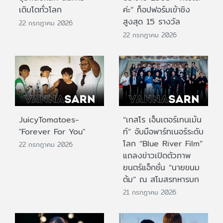
เติบโตทั่วโลก
ค่ะ” ท็อปฟอร์มเข้าชิง
สูงสุด 15 รางวัล
22 กรกฎาคม 2026
22 กรกฎาคม 2026
JuicyTomatoes-
“เกสโร เอ็นเตอร์เทนเม้น
"Forever For You"
ท์” จับมือพาร์ทเนอร์ระดับ
โลก “Blue River Film”
22 กรกฎาคม 2026
แถลงข่าวเปิดตัวภาพ
ยนตร์แอ็กชั่น “นายขนม
ต้ม” ณ สโมสรทหารบก
21 กรกฎาคม 2026