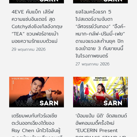
4EVE คัมแบ็ก เสิร์ฟ
ยลโฉมครั้งแรก 5
ความแซ่บอินเตอร์ สุด
โปสเตอร์งามจับตา
Catchyส่งซิงเกิลอังกฤษ
“อัศจรรย์วันทอง” “อิ้งค์-
“TEA” ชวนฟอร์อายเม้า
หมาก-กลัฟ-ปริมมี่-เฟย”
มอยความรักแบบตัวแม่
ดาเมจแรงสะท้านยุค ปัก
ธงเข้าฉาย 3 กันยายนนี้
29 พฤษภาคม 2026
ในโรงภาพยนตร์
27 พฤษภาคม 2026
เตรียมพบกับทัวร์เอเชีย
‘ป๋อมแป๋ม นิติ’ จัดสแตนด์
ตะวันออกเฉียงใต้ของ
อัพคอมเมดี้ครั้งใหม่
Ray Chen นักไวโอลินผู้
“EUCERIN Present