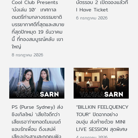
Cool Club Presents
บัตรรอบ 2 เปิดจองแล้วที่
‘นั่งเล่น 10’ เทศกาล
I Have Ticket
ดนตรีท่ามกลางธรรมชาติ
6 กรกฎาคม 2026
บรรยากาศดีที่สุดและสบาย
ที่สุดปักหมุด 19 ธันวาคม
นี้ ที่ทองสมบูรณ์คลับ เขา
ใหญ่
8 กรกฎาคม 2026
PS (Purse Sydney) ส่ง
“BILLKIN FEELQUENCY
ซิงเกิลใหม่ ‘เสียใจดีกว่า
TOUR” ปิดฉากอย่าง
เสียเธอ’ถ่ายทอดโมเมนต์
อบอุ่น ส่งท้ายด้วย MINI
แอบรักเพื่อน ดึงเสน่ห์
LIVE SESSION สุดพิเศษ
เสียงประสานสะกดคนฟัง
4 กรกฎาคม 2026