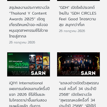
สรุปผลงานประกาศรางวัล
"GDH" เปิดโผโปรเจกต์
“Thailand Y Content
ใหม่ใน "GDH CIRCLES
Awards 2025” เชิดชู
Feel Good โคจรความ
เกียรติคนหน้าจอ-หลังจอ
สุข สนุกกว่าที่เค
หนุนอุตสาหกรรมซีรีส์วาย
26 กรกฎาคม 2026
ไทยสู่สากล
26 กรกฎาคม 2026
iQIYI International
“แถลงข่าวเปิดตัวสุพรรณ
เผยเทรนด์คอนเทนต์ครึ่งปี
หงส์ ครั้งที่ 34 ประจำปี
แรก 2026 ซีรีส์จีนและ
2568” เปิดโผรางวัล
ไมโครดราม่าขึ้นแท่นสอง
“สุพรรณหงส์ครั้งที่ 34
ขุมพลังหลัก ดันการ
ประจำปี 2568” “ผีใช้ได้