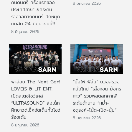
คนดนตรี ครั้งแรกของ
8 มิถุนายน 2026
ประเทศไทย” ยกระดับ
รางวัลทางดนตรี ปักหมุด
ตัดสิน 24 มิถุนายนนี้!!!
8 มิถุนายน 2026
พาส่อง The Next Gen!
“บั้งไฟ ฟิล์ม” บวงสรวง
LOVEiS & LIT ENT.
หนังใหม่ “เสือหอน มังกร
เปิดสเตจโชว์เคส
หาว” รวมพลตลกคาเฟ่
“ULTRASOUND” ส่งเด็ก
ระดับตำนาน “หม่ำ-
ฝึกซาวด์เช็คจัดเต็มทั้งโชว์
จตุรงค์-โน้ต-เป็ด-นุ้ย”
ร้องเต้น
8 มิถุนายน 2026
8 มิถุนายน 2026