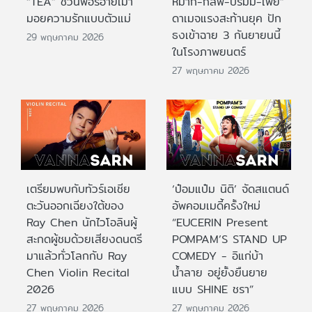
“TEA” ชวนฟอร์อายเม้า
หมาก-กลัฟ-ปริมมี่-เฟย”
มอยความรักแบบตัวแม่
ดาเมจแรงสะท้านยุค ปัก
ธงเข้าฉาย 3 กันยายนนี้
29 พฤษภาคม 2026
ในโรงภาพยนตร์
27 พฤษภาคม 2026
เตรียมพบกับทัวร์เอเชีย
‘ป๋อมแป๋ม นิติ’ จัดสแตนด์
ตะวันออกเฉียงใต้ของ
อัพคอมเมดี้ครั้งใหม่
Ray Chen นักไวโอลินผู้
“EUCERIN Present
สะกดผู้ชมด้วยเสียงดนตรี
POMPAM’S STAND UP
มาแล้วทั่วโลกกับ Ray
COMEDY - อิแก่บ้า
Chen Violin Recital
น้ำลาย อยู่ยั้งยืนยาย
2026
แบบ SHINE ชรา”
27 พฤษภาคม 2026
27 พฤษภาคม 2026