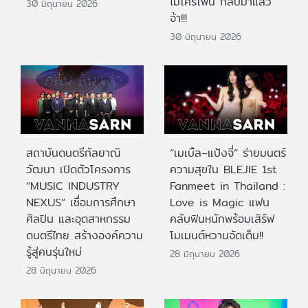
ไมโครโฟน กลับมาแล้ว
30 มิถุนายน 2026
จ้า!!!
30 มิถุนายน 2026
สถาบันดนตรีกัลยาณิ
“เมเบิ้ล–แป้งจี่” ร่ายมนตร์
วัฒนา เปิดตัวโครงการ
ความสุขใน BLEJIE 1st
“MUSIC INDUSTRY
Fanmeet in Thailand :
NEXUS” เชื่อมการศึกษา
Love is Magic แฟน
ศิลปิน และอุตสาหกรรม
คลับฟินหนักพร้อมเสิร์ฟ
ดนตรีไทย สร้างองค์ความ
โมเมนต์หวานจัดเต็ม!!
รู้สู่คนรุ่นใหม่
28 มิถุนายน 2026
28 มิถุนายน 2026