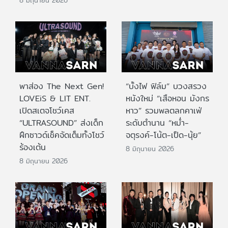
พาส่อง The Next Gen!
“บั้งไฟ ฟิล์ม” บวงสรวง
LOVEiS & LIT ENT.
หนังใหม่ “เสือหอน มังกร
เปิดสเตจโชว์เคส
หาว” รวมพลตลกคาเฟ่
“ULTRASOUND” ส่งเด็ก
ระดับตำนาน “หม่ำ-
ฝึกซาวด์เช็คจัดเต็มทั้งโชว์
จตุรงค์-โน้ต-เป็ด-นุ้ย”
ร้องเต้น
8 มิถุนายน 2026
8 มิถุนายน 2026