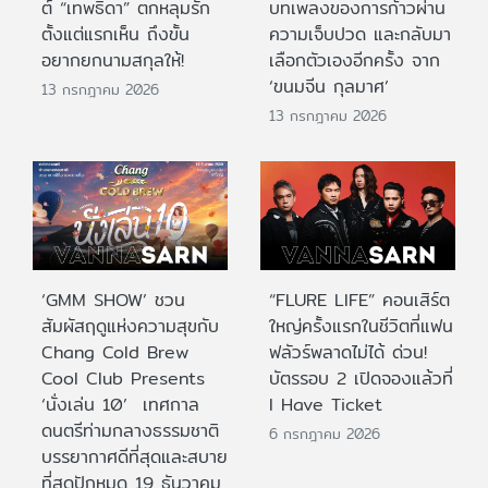
ต์ “เทพธิดา” ตกหลุมรัก
บทเพลงของการก้าวผ่าน
ตั้งแต่แรกเห็น ถึงขั้น
ความเจ็บปวด และกลับมา
อยากยกนามสกุลให้!
เลือกตัวเองอีกครั้ง จาก
‘ขนมจีน กุลมาศ’
13 กรกฎาคม 2026
13 กรกฎาคม 2026
‘GMM SHOW’ ชวน
“FLURE LIFE” คอนเสิร์ต
สัมผัสฤดูแห่งความสุขกับ
ใหญ่ครั้งแรกในชีวิตที่แฟน
Chang Cold Brew
ฟลัวร์พลาดไม่ได้ ด่วน!
Cool Club Presents
บัตรรอบ 2 เปิดจองแล้วที่
‘นั่งเล่น 10’ เทศกาล
I Have Ticket
ดนตรีท่ามกลางธรรมชาติ
6 กรกฎาคม 2026
บรรยากาศดีที่สุดและสบาย
ที่สุดปักหมุด 19 ธันวาคม