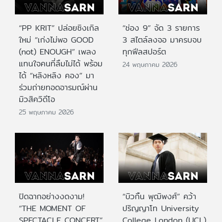
“PP KRIT” ปล่อยซิงเกิล
“ช่อง 9” จัด 3 รายการ
ใหม่ “เก่งไม่พอ GOOD
3 สไตล์ลงจอ มาครบจบ
(not) ENOUGH” เพลง
ทุกฟีลสปอร์ต
แทนใจคนที่ลืมไม่ได้ พร้อม
24 พฤษภาคม 2026
ได้ “หลิงหลิง คอง” มา
ร่วมถ่ายทอดอารมณ์ผ่าน
มิวสิควิดีโอ
25 พฤษภาคม 2026
ปิดฉากอย่างงดงาม!
“บิวกิ้น พุฒิพงศ์” คว้า
“THE MOMENT OF
ปริญญาโท University
SPECTACLE CONCERT”
College London (UCL)