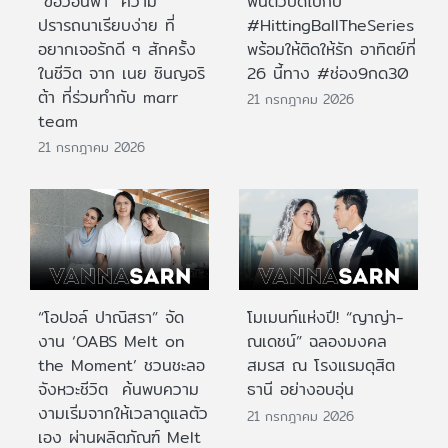
“ขอวอนฟ้า” ความ
ฟินตัวบิดไปกับ
ปรารถนาเรียบง่าย ที่
#HittingBallTheSeries
อยากเจอรักดี ๆ สักครั้ง
พร้อมให้ติดให้รัก อาทิตย์ที่
ในชีวิต จาก เนย ซินญอริ
26 นี้ทาง #ช่อง9กด30
ต้า ที่ร่วมทำกับ marr
21 กรกฎาคม 2026
team
21 กรกฎาคม 2026
“โอปอล์ ปาณิสรา” จัด
โมเมนท์แห่งปี! “ญาญ่า-
งาน ‘OABS Melt on
ณเดชน์” ฉลองมงคล
the Moment’ ชวนชะลอ
สมรส ณ โรงแรมดุสิต
จังหวะชีวิต ค้นพบความ
ธานี อย่างอบอุ่น
งามเริ่มจากให้เวลาดูแลตัว
21 กรกฎาคม 2026
เอง ผ่านผลิตภัณฑ์ Melt