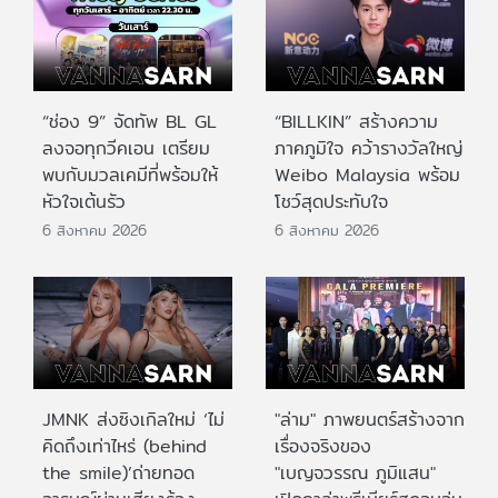
“ช่อง 9” จัดทัพ BL GL
“BILLKIN” สร้างความ
ลงจอทุกวีคเอน เตรียม
ภาคภูมิใจ คว้ารางวัลใหญ่
พบกับมวลเคมีที่พร้อมให้
Weibo Malaysia พร้อม
หัวใจเต้นรัว
โชว์สุดประทับใจ
6 สิงหาคม 2026
6 สิงหาคม 2026
JMNK ส่งซิงเกิลใหม่ ‘ไม่
"ล่าม" ภาพยนตร์สร้างจาก
คิดถึงเท่าไหร่ (behind
เรื่องจริงของ
the smile)’ถ่ายทอด
"เบญจวรรณ ภูมิแสน"