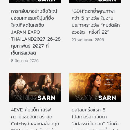
การกลับมาอย่างยิ่งใหญ่
“GDH”ตอกย้ำคุณภาพ!!
ของมหกรรมญี่ปุ่นที่ยิ่ง
คว้า 5 รางวัล ในงาน
ใหญ่ที่สุดในเอเชีย
ประกาศรางวัล “คมชัดลึก
JAPAN EXPO
อวอร์ด ครั้งที่ 22”
THAILAND2027 26-28
29 พฤษภาคม 2026
กุมภาพันธ์ 2027 ที่
เซ็นทรัลเวิลด์
8 มิถุนายน 2026
4EVE คัมแบ็ก เสิร์ฟ
ยลโฉมครั้งแรก 5
ความแซ่บอินเตอร์ สุด
โปสเตอร์งามจับตา
Catchyส่งซิงเกิลอังกฤษ
“อัศจรรย์วันทอง” “อิ้งค์-