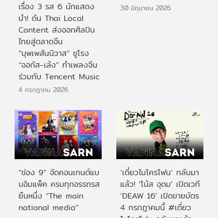
เรื่อง 3 รส 6 นักแสดง
30 มิถุนายน 2026
นำ! ดัน Thai Local
Content ส่งออกศิลปิน
ไทยสู่ตลาดจีน
“บุพเพสันนิวาส” ชูโรง
“ออกัส-เล้ง” ทำเพลงจีน
ร่วมกับ Tencent Music
4 กรกฎาคม 2026
“ช่อง 9” จัดคอนเทนต์แบ
‘เดี่ยวไมโครโฟน’ กลับมา
บอิมแพ็ค ครบทุกอรรถรส
แล้ว! ‘โน้ส อุดม’ เปิดเวที
ยืนหนึ่ง “The main
‘DEAW 16’ เปิดขายบัตร
national media”
4 กรกฎาคมนี้ #เดี่ยว