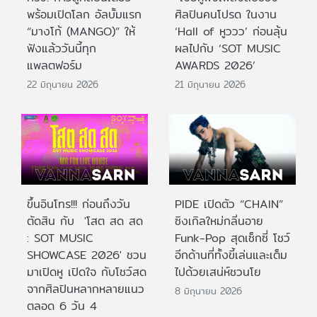
พร้อมเปิดโลก อัลบั้มแรก
ศิลปินคนโปรด ในงาน
“มางโก้ (MANGO)” ให้
‘Hall of หูววว’ ก่อนลุ้น
ฟังแล้ววันนี้ทุก
ผลไปกับ ‘SOT MUSIC
แพลตฟอร์ม
AWARDS 2026’
22 มิถุนายน 2026
21 มิถุนายน 2026
ขึ้นอินโทร!!! ก่อนถึงวัน
PIDE เปิดตัว “CHAIN”
ตัดสิน กับ 'โสต สด สด
ซิงเกิลใหม่กลิ่นอาย
: SOT MUSIC
Funk-Pop สุดเซ็กซี่ โชว์
SHOWCASE 2026' ชวน
อีกด้านที่ทั้งขี้เล่นและเต็ม
มาเปิดหู เปิดใจ กับโชว์สด
ไปด้วยเสน่ห์ชวนโย
จากศิลปินหลากหลายแนว
8 มิถุนายน 2026
ตลอด 6 วัน 4