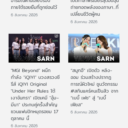
อารมณ์ผ่านเสียงร้อง
เปิดกาล่าพรีเมียร์สุดอบอุ่น
ภายใต้รอยยิ้มที่ถูกซ่อนไว้
ถ่ายทอดพลังของภาษา...ที่
เปลี่ยนชีวิตผู้คน
6 สิงหาคม 2026
6 สิงหาคม 2026
"MGI Beyond" ผนึก
“สมูทอี” เปิดตัว หลิง-
กำลัง "iQIYI" บวงสรวงซี
ออม ร่วมสร้างปรากฎ
รีส์ iQIYI Original
การณ์ผิวใหม่ ชูนวัตกรรม
"Under Her Rules ใต้
#สกินแคร์คนเป็นสิว จาก
เงาจันทรา" เปิดเคมี "อุ้ม–
“เบบี้ เฟซ” สู่ “เบบี้
มีนา" ประกบคู่ครั้งสำคัญ
เฟียส”
ชวนแฟนปักหมุดรอชม 17
6 สิงหาคม 2026
ตุลาคม นี้
6 สิงหาคม 2026