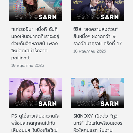
“แค่เธอยิ้ม” หนึ่งที ฉันก็
ซีรีส์ “สงครามส่งด่วน”
มองเห็นอนาคตที่เราจะอยู่
ยืนหนึ่ง!! ผงาดคว้า 9
ด้วยกันอีกหลายปี เพลง
รางวัลนาฏราช ครั้งที่ 17
ใหม่สดใสน่ารักจาก
18 พฤษภาคม 2026
paiiinntt
19 พฤษภาคม 2026
PS ดูโอ้สาวเสียงหวานใส
SKINOXY เปิดตัว “ภูวิ
พร้อมสะกดทุกคนไปกับ
นทร์” นั่งแท่นพรีเซนเตอร์
เสียงนุ่มๆ ในซิงเกิลใหม่
ผิวใสคนแรก ในงาน