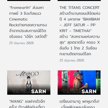
“fromearth” ส่งมหา
THE TITANS CONCERT
กาพย์ 3 ซิงเกิลแนว
สร้างตำนานคอนเสิร์ตแห่ง
Cinematic
ปี 4 มหาเทพ “BAMBAM
Rockถ่ายทอดความทรง
– JEFF SATUR – PP
จำจากประสบการณ์ชีวิต
KRIT – TIMETHAI”
จริงของ "เอิร์ท วสวัตติ์"
สร้าง “สงครามแห่งความ
สุข” สุดตราตรึง ครอง X
25 มิถุนายน 2026
อันดับ 1 ไทย 2 วันซ้อน
ทะยานติดเทรนด์โลก
25 มิถุนายน 2026
“MANG” ขอฝากตัวอีก
เตรียมตามาดู พกหูมาติ่ง!
ครั้ง! ก้าวสู่ศิลปินเดี่ยว
เงี่ยหูฟังเพลงลับของ