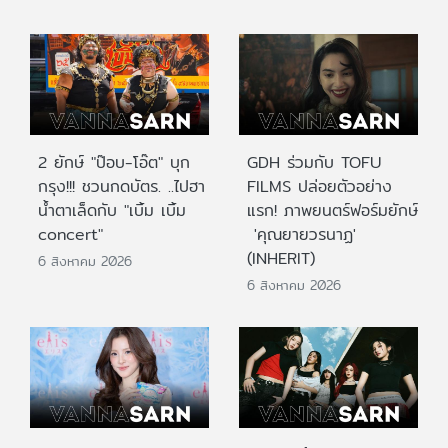
2 ยักษ์ "ป๊อบ-โอ๊ต" บุก
GDH ร่วมกับ TOFU
กรุง!!! ชวนกดบัตร. ..ไปฮา
FILMS ปล่อยตัวอย่าง
น้ำตาเล็ดกับ "เบิ้ม เบิ้ม
แรก! ภาพยนตร์ฟอร์มยักษ์
concert"
'คุณยายวรนาฏ'
(INHERIT)
6 สิงหาคม 2026
6 สิงหาคม 2026