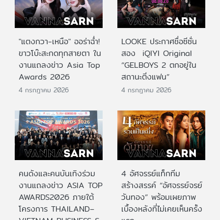
"แตงกวา-เหนือ" ออร่าฉ่ำ!
LOOKE ประกาศชื่อซีซั่น
ขาวโบ๊ะสะกดทุกสายตา ใน
สอง iQIYI Original
งานแถลงข่าว Asia Top
“GELBOYS 2 ตกอยู่ใน
Awards 2026
สถานะติ่งแฟน”
4 กรกฎาคม 2026
4 กรกฎาคม 2026
คนดังและคนบันเทิงร่วม
4 อัศจรรย์แท็กทีม
งานแถลงข่าว ASIA TOP
สร้างสรรค์ “อัศจรรย์จรย์
AWARDS2026 ภายใต้
วันทอง” พร้อมเผยภาพ
โครงการ THAILAND–
เบื้องหลังที่ไม่เคยเห็นครั้ง