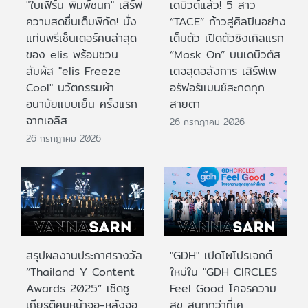
"ใบเฟิร์น พิมพ์ชนก" เสิร์ฟ
เดบิวต์แล้ว! 5 สาว
ความสดชื่นเต็มพิกัด! นั่ง
“TACE” ก้าวสู่ศิลปินอย่าง
แท่นพรีเซ็นเตอร์คนล่าสุด
เต็มตัว เปิดตัวซิงเกิลแรก
ของ elis พร้อมชวน
“Mask On” บนเดบิวต์ส
สัมผัส "elis Freeze
เตจสุดอลังการ เสิร์ฟเพ
Cool" นวัตกรรมผ้า
อร์ฟอร์แมนซ์สะกดทุก
อนามัยแบบเย็น ครั้งแรก
สายตา
จากเอลิส
26 กรกฎาคม 2026
26 กรกฎาคม 2026
สรุปผลงานประกาศรางวัล
"GDH" เปิดโผโปรเจกต์
“Thailand Y Content
ใหม่ใน "GDH CIRCLES
Awards 2025” เชิดชู
Feel Good โคจรความ
เกียรติคนหน้าจอ-หลังจอ
สุข สนุกกว่าที่เค