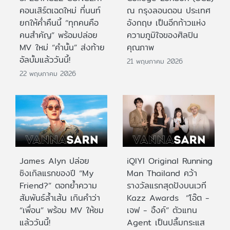
คอนเสิร์ตเฉดใหม่ ที่นนท์
ณ กรุงลอนดอน ประเทศ
ยกให้ค่ำคืนนี้ “ทุกคนคือ
อังกฤษ เป็นอีกก้าวแห่ง
คนสำคัญ” พร้อมปล่อย
ความภูมิใจของศิลปิน
MV ใหม่ “คำนั้น” ส่งท้าย
คุณภาพ
อัลบั้มแล้ววันนี้!
21 พฤษภาคม 2026
22 พฤษภาคม 2026
James Alyn ปล่อย
iQIYI Original Running
ซิงเกิลแรกของปี “My
Man Thailand คว้า
Friend?” ตอกย้ำความ
รางวัลแรกสุดปังบนเวที
สัมพันธ์ล้ำเส้น เกินคำว่า
Kazz Awards “โอ๊ต -
“เพื่อน” พร้อม MV ให้ชม
เจฟ - อิ้งค์” ตัวแทน
แล้ววันนี้!
Agent เป็นปลื้มกระแส