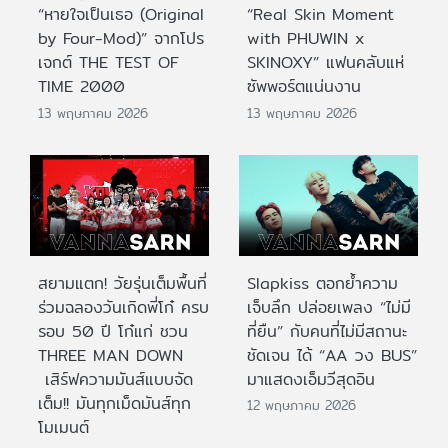
“หายใจเป็นเธอ (Original
“Real Skin Moment
by Four-Mod)” จากโปร
with PHUWIN x
เจกต์ THE TEST OF
SKINOXY” แฟนคลับแห่
TIME 2000
ซัพพอร์ตแน่นงาน
13 พฤษภาคม 2026
13 พฤษภาคม 2026
สยามแตก! วัยรุ่นเต็มพื้นที่
Slapkiss ตอกย้ำความ
ร่วมฉลองวันเกิดพี่โก๋ ครบ
เจ็บลึก ปล่อยเพลง “ไม่มี
รอบ 50 ปี โก๋แก่ ชวน
ที่ยืน” กับคนที่ไม่มีสถานะ
THREE MAN DOWN
ชัดเจน ได้ “AA วง BUS”
เสิร์ฟความมันส์แบบจัด
มาแสดงเอ็มวีสุดอิน
เต็ม!! มันทุกเม็ดมันส์ทุก
12 พฤษภาคม 2026
โมเมนต์