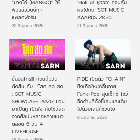
“มางโก้ (MANGO)” ให้
‘Hall of หูววว’ ก่อนลุ้น
ฟังแล้ววันนี้ทุก
ผลไปกับ ‘SOT MUSIC
แพลตฟอร์ม
AWARDS 2026’
22 มิถุนายน 2026
21 มิถุนายน 2026
ขึ้นอินโทร!!! ก่อนถึงวัน
PIDE เปิดตัว “CHAIN”
ตัดสิน กับ 'โสต สด สด
ซิงเกิลใหม่กลิ่นอาย
: SOT MUSIC
Funk-Pop สุดเซ็กซี่ โชว์
SHOWCASE 2026' ชวน
อีกด้านที่ทั้งขี้เล่นและเต็ม
มาเปิดหู เปิดใจ กับโชว์สด
ไปด้วยเสน่ห์ชวนโย
จากศิลปินหลากหลายแนว
8 มิถุนายน 2026
ตลอด 6 วัน 4
LIVEHOUSE
16 มิถุนายน 2026