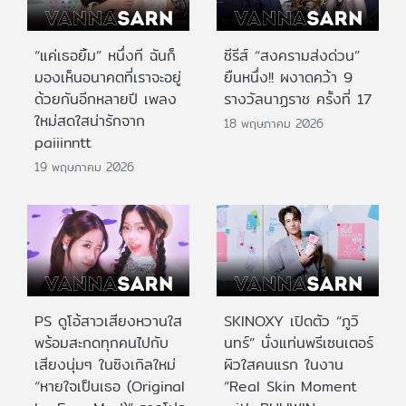
“แค่เธอยิ้ม” หนึ่งที ฉันก็
ซีรีส์ “สงครามส่งด่วน”
มองเห็นอนาคตที่เราจะอยู่
ยืนหนึ่ง!! ผงาดคว้า 9
ด้วยกันอีกหลายปี เพลง
รางวัลนาฏราช ครั้งที่ 17
ใหม่สดใสน่ารักจาก
18 พฤษภาคม 2026
paiiinntt
19 พฤษภาคม 2026
PS ดูโอ้สาวเสียงหวานใส
SKINOXY เปิดตัว “ภูวิ
พร้อมสะกดทุกคนไปกับ
นทร์” นั่งแท่นพรีเซนเตอร์
เสียงนุ่มๆ ในซิงเกิลใหม่
ผิวใสคนแรก ในงาน
“หายใจเป็นเธอ (Original
“Real Skin Moment