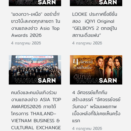
"แตงกวา-เหนือ" ออร่าฉ่ำ!
LOOKE ประกาศชื่อซีซั่น
ขาวโบ๊ะสะกดทุกสายตา ใน
สอง iQIYI Original
งานแถลงข่าว Asia Top
“GELBOYS 2 ตกอยู่ใน
Awards 2026
สถานะติ่งแฟน”
4 กรกฎาคม 2026
4 กรกฎาคม 2026
คนดังและคนบันเทิงร่วม
4 อัศจรรย์แท็กทีม
งานแถลงข่าว ASIA TOP
สร้างสรรค์ “อัศจรรย์จรย์
AWARDS2026 ภายใต้
วันทอง” พร้อมเผยภาพ
โครงการ THAILAND–
เบื้องหลังที่ไม่เคยเห็นครั้ง
VIETNAM BUSINESS &
แรก
CULTURAL EXCHANGE
4 กรกฎาคม 2026