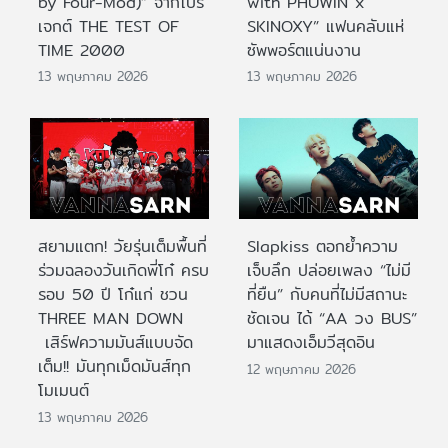
by Four-Mod)” จากโปร
with PHUWIN x
เจกต์ THE TEST OF
SKINOXY” แฟนคลับแห่
TIME 2000
ซัพพอร์ตแน่นงาน
13 พฤษภาคม 2026
13 พฤษภาคม 2026
สยามแตก! วัยรุ่นเต็มพื้นที่
Slapkiss ตอกย้ำความ
ร่วมฉลองวันเกิดพี่โก๋ ครบ
เจ็บลึก ปล่อยเพลง “ไม่มี
รอบ 50 ปี โก๋แก่ ชวน
ที่ยืน” กับคนที่ไม่มีสถานะ
THREE MAN DOWN
ชัดเจน ได้ “AA วง BUS”
เสิร์ฟความมันส์แบบจัด
มาแสดงเอ็มวีสุดอิน
เต็ม!! มันทุกเม็ดมันส์ทุก
12 พฤษภาคม 2026
โมเมนต์
13 พฤษภาคม 2026