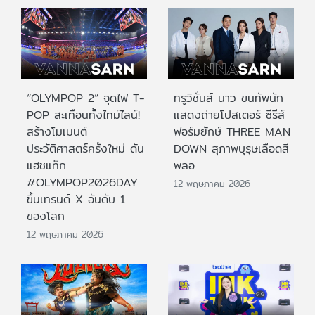
“OLYMPOP 2” จุดไฟ T-
ทรูวิชั่นส์ นาว ขนทัพนัก
POP สะเทือนทั้งไทม์ไลน์!
แสดงถ่ายโปสเตอร์ ซีรีส์
สร้างโมเมนต์
ฟอร์มยักษ์ THREE MAN
ประวัติศาสตร์ครั้งใหม่ ดัน
DOWN สุภาพบุรุษเลือดสี
แฮชแท็ก
พลอ
#OLYMPOP2026DAY
12 พฤษภาคม 2026
ขึ้นเทรนด์ X อันดับ 1
ของโลก
12 พฤษภาคม 2026