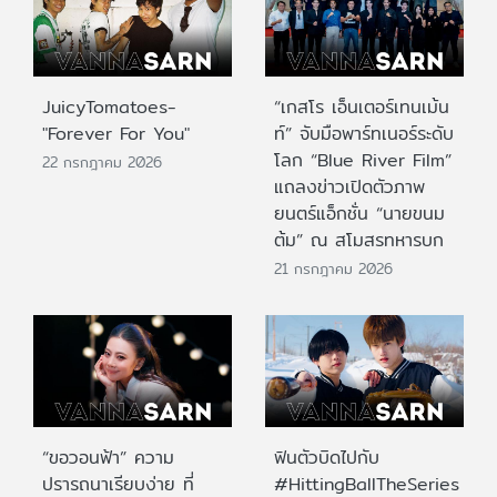
JuicyTomatoes-
“เกสโร เอ็นเตอร์เทนเม้น
"Forever For You"
ท์” จับมือพาร์ทเนอร์ระดับ
โลก “Blue River Film”
22 กรกฎาคม 2026
แถลงข่าวเปิดตัวภาพ
ยนตร์แอ็กชั่น “นายขนม
ต้ม” ณ สโมสรทหารบก
21 กรกฎาคม 2026
“ขอวอนฟ้า” ความ
ฟินตัวบิดไปกับ
ปรารถนาเรียบง่าย ที่
#HittingBallTheSeries