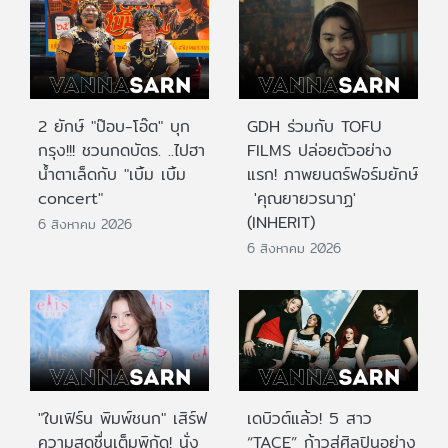
2 ยักษ์ "ป๊อบ-โอ๊ต" บุก
GDH ร่วมกับ TOFU
กรุง!!! ชวนกดบัตร. ..ไปฮา
FILMS ปล่อยตัวอย่าง
น้ำตาเล็ดกับ "เบิ้ม เบิ้ม
แรก! ภาพยนตร์ฟอร์มยักษ์
concert"
'คุณยายวรนาฏ'
(INHERIT)
6 สิงหาคม 2026
6 สิงหาคม 2026
"ใบเฟิร์น พิมพ์ชนก" เสิร์ฟ
เดบิวต์แล้ว! 5 สาว
ความสดชื่นเต็มพิกัด! นั่ง
“TACE” ก้าวสู่ศิลปินอย่าง