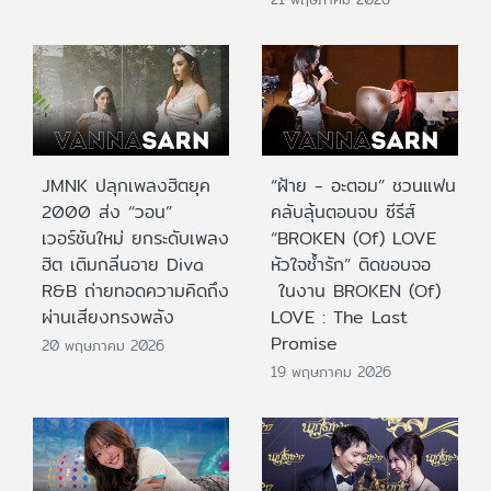
JMNK ปลุกเพลงฮิตยุค
“ฝ้าย - อะตอม” ชวนแฟน
2000 ส่ง “วอน”
คลับลุ้นตอนจบ ซีรีส์
เวอร์ชันใหม่ ยกระดับเพลง
“BROKEN (Of) LOVE
ฮิต เติมกลิ่นอาย Diva
หัวใจช้ำรัก” ติดขอบจอ
R&B ถ่ายทอดความคิดถึง
ในงาน BROKEN (Of)
ผ่านเสียงทรงพลัง
LOVE : The Last
Promise
20 พฤษภาคม 2026
19 พฤษภาคม 2026