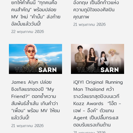
ยกให้ค่ำคืนนี้ “ทุกคนคือ
อังกฤษ เป็นอีกก้าวแห่ง
คนสำคัญ” พร้อมปล่อย
ความภูมิใจของศิลปิน
MV ใหม่ “คำนั้น” ส่งท้าย
คุณภาพ
อัลบั้มแล้ววันนี้!
21 พฤษภาคม 2026
22 พฤษภาคม 2026
James Alyn ปล่อย
iQIYI Original Running
ซิงเกิลแรกของปี “My
Man Thailand คว้า
Friend?” ตอกย้ำความ
รางวัลแรกสุดปังบนเวที
สัมพันธ์ล้ำเส้น เกินคำว่า
Kazz Awards “โอ๊ต -
“เพื่อน” พร้อม MV ให้ชม
เจฟ - อิ้งค์” ตัวแทน
แล้ววันนี้!
Agent เป็นปลื้มกระแส
ตอบรับแรงเกินต้าน
21 พฤษภาคม 2026
21 พฤษภาคม 2026