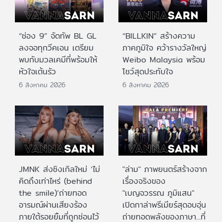
“ช่อง 9” จัดทัพ BL GL
“BILLKIN” สร้างความ
ลงจอทุกวีคเอน เตรียม
ภาคภูมิใจ คว้ารางวัลใหญ่
พบกับมวลเคมีที่พร้อมให้
Weibo Malaysia พร้อม
หัวใจเต้นรัว
โชว์สุดประทับใจ
6 สิงหาคม 2026
6 สิงหาคม 2026
JMNK ส่งซิงเกิลใหม่ ‘ไม่
"ล่าม" ภาพยนตร์สร้างจาก
คิดถึงเท่าไหร่ (behind
เรื่องจริงของ
the smile)’ถ่ายทอด
"เบญจวรรณ ภูมิแสน"
อารมณ์ผ่านเสียงร้อง
เปิดกาล่าพรีเมียร์สุดอบอุ่น
ภายใต้รอยยิ้มที่ถูกซ่อนไว้
ถ่ายทอดพลังของภาษา...ที่