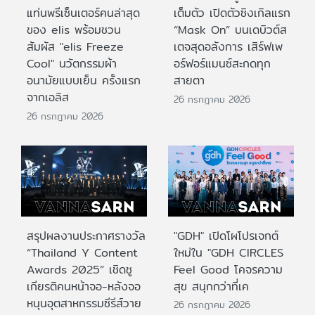
แท่นพรีเซ็นเตอร์คนล่าสุด
เต็มตัว เปิดตัวซิงเกิลแรก
ของ elis พร้อมชวน
“Mask On” บนเดบิวต์ส
สัมผัส "elis Freeze
เตจสุดอลังการ เสิร์ฟเพ
Cool" นวัตกรรมผ้า
อร์ฟอร์แมนซ์สะกดทุก
อนามัยแบบเย็น ครั้งแรก
สายตา
จากเอลิส
26 กรกฎาคม 2026
26 กรกฎาคม 2026
สรุปผลงานประกาศรางวัล
"GDH" เปิดโผโปรเจกต์
“Thailand Y Content
ใหม่ใน "GDH CIRCLES
Awards 2025” เชิดชู
Feel Good โคจรความ
เกียรติคนหน้าจอ-หลังจอ
สุข สนุกกว่าที่เค
หนุนอุตสาหกรรมซีรีส์วาย
26 กรกฎาคม 2026