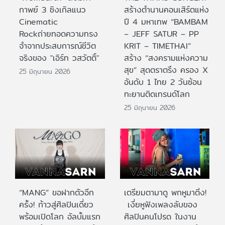
กาพย์ 3 ซิงเกิลแนว
สร้างตำนานคอนเสิร์ตแห่ง
Cinematic
ปี 4 มหาเทพ “BAMBAM
Rockถ่ายทอดความทรง
– JEFF SATUR – PP
จำจากประสบการณ์ชีวิต
KRIT – TIMETHAI”
จริงของ "เอิร์ท วสวัตติ์"
สร้าง “สงครามแห่งความ
สุข” สุดตราตรึง ครอง X
25 มิถุนายน 2026
อันดับ 1 ไทย 2 วันซ้อน
ทะยานติดเทรนด์โลก
25 มิถุนายน 2026
“MANG” ขอฝากตัวอีก
เตรียมตามาดู พกหูมาติ่ง!
ครั้ง! ก้าวสู่ศิลปินเดี่ยว
เงี่ยหูฟังเพลงลับของ
พร้อมเปิดโลก อัลบั้มแรก
ศิลปินคนโปรด ในงาน