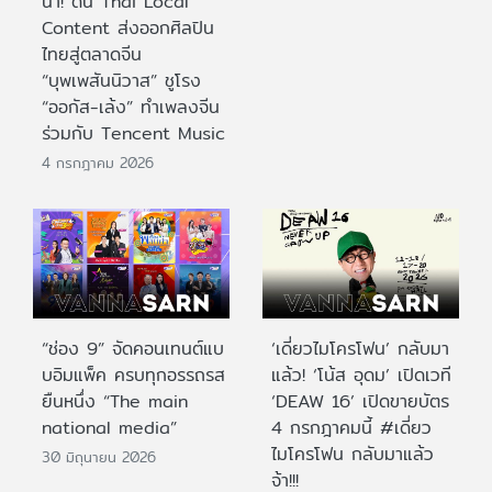
นำ! ดัน Thai Local
Content ส่งออกศิลปิน
ไทยสู่ตลาดจีน
“บุพเพสันนิวาส” ชูโรง
“ออกัส-เล้ง” ทำเพลงจีน
ร่วมกับ Tencent Music
4 กรกฎาคม 2026
“ช่อง 9” จัดคอนเทนต์แบ
‘เดี่ยวไมโครโฟน’ กลับมา
บอิมแพ็ค ครบทุกอรรถรส
แล้ว! ‘โน้ส อุดม’ เปิดเวที
ยืนหนึ่ง “The main
‘DEAW 16’ เปิดขายบัตร
national media”
4 กรกฎาคมนี้ #เดี่ยว
ไมโครโฟน กลับมาแล้ว
30 มิถุนายน 2026
จ้า!!!