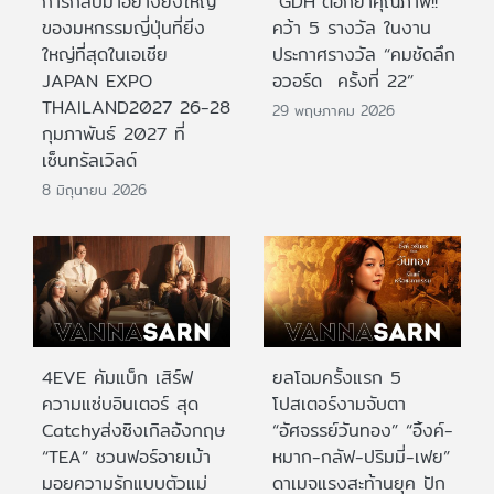
การกลับมาอย่างยิ่งใหญ่
“GDH”ตอกย้ำคุณภาพ!!
ของมหกรรมญี่ปุ่นที่ยิ่ง
คว้า 5 รางวัล ในงาน
ใหญ่ที่สุดในเอเชีย
ประกาศรางวัล “คมชัดลึก
JAPAN EXPO
อวอร์ด ครั้งที่ 22”
THAILAND2027 26-28
29 พฤษภาคม 2026
กุมภาพันธ์ 2027 ที่
เซ็นทรัลเวิลด์
8 มิถุนายน 2026
4EVE คัมแบ็ก เสิร์ฟ
ยลโฉมครั้งแรก 5
ความแซ่บอินเตอร์ สุด
โปสเตอร์งามจับตา
Catchyส่งซิงเกิลอังกฤษ
“อัศจรรย์วันทอง” “อิ้งค์-
“TEA” ชวนฟอร์อายเม้า
หมาก-กลัฟ-ปริมมี่-เฟย”
มอยความรักแบบตัวแม่
ดาเมจแรงสะท้านยุค ปัก