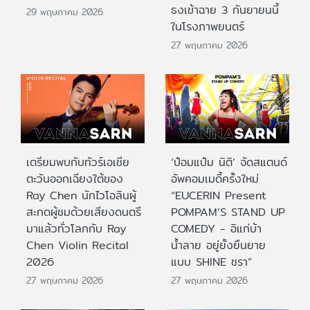
ธงเข้าฉาย 3 กันยายนนี้
29 พฤษภาคม 2026
ในโรงภาพยนตร์
27 พฤษภาคม 2026
เตรียมพบกับทัวร์เอเชีย
‘ป๋อมแป๋ม นิติ’ จัดสแตนด์
ตะวันออกเฉียงใต้ของ
อัพคอมเมดี้ครั้งใหม่
Ray Chen นักไวโอลินผู้
“EUCERIN Present
สะกดผู้ชมด้วยเสียงดนตรี
POMPAM’S STAND UP
มาแล้วทั่วโลกกับ Ray
COMEDY - อิแก่บ้า
Chen Violin Recital
น้ำลาย อยู่ยั้งยืนยาย
2026
แบบ SHINE ชรา”
27 พฤษภาคม 2026
27 พฤษภาคม 2026