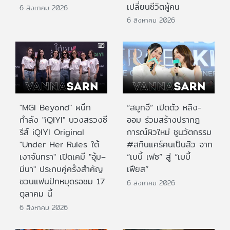
เปลี่ยนชีวิตผู้คน
6 สิงหาคม 2026
6 สิงหาคม 2026
"MGI Beyond" ผนึก
“สมูทอี” เปิดตัว หลิง-
กำลัง "iQIYI" บวงสรวงซี
ออม ร่วมสร้างปรากฎ
รีส์ iQIYI Original
การณ์ผิวใหม่ ชูนวัตกรรม
"Under Her Rules ใต้
#สกินแคร์คนเป็นสิว จาก
เงาจันทรา" เปิดเคมี "อุ้ม–
“เบบี้ เฟซ” สู่ “เบบี้
มีนา" ประกบคู่ครั้งสำคัญ
เฟียส”
ชวนแฟนปักหมุดรอชม 17
6 สิงหาคม 2026
ตุลาคม นี้
6 สิงหาคม 2026