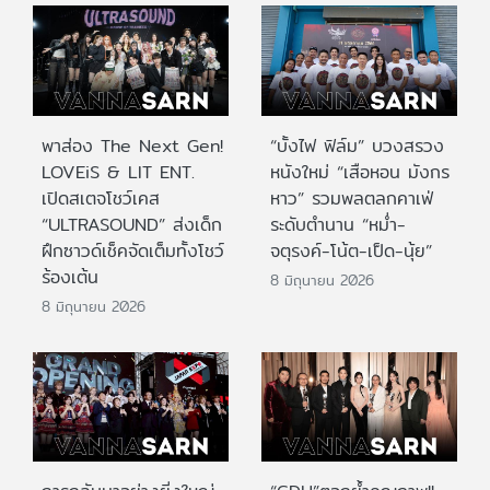
พาส่อง The Next Gen!
“บั้งไฟ ฟิล์ม” บวงสรวง
LOVEiS & LIT ENT.
หนังใหม่ “เสือหอน มังกร
เปิดสเตจโชว์เคส
หาว” รวมพลตลกคาเฟ่
“ULTRASOUND” ส่งเด็ก
ระดับตำนาน “หม่ำ-
ฝึกซาวด์เช็คจัดเต็มทั้งโชว์
จตุรงค์-โน้ต-เป็ด-นุ้ย”
ร้องเต้น
8 มิถุนายน 2026
8 มิถุนายน 2026