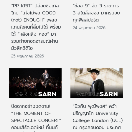
“PP KRIT” ปล่อยซิงเกิล
“ช่อง 9” จัด 3 รายการ
ใหม่ “เก่งไม่พอ GOOD
3 สไตล์ลงจอ มาครบจบ
(not) ENOUGH” เพลง
ทุกฟีลสปอร์ต
แทนใจคนที่ลืมไม่ได้ พร้อม
24 พฤษภาคม 2026
ได้ “หลิงหลิง คอง” มา
ร่วมถ่ายทอดอารมณ์ผ่าน
มิวสิควิดีโอ
25 พฤษภาคม 2026
ปิดฉากอย่างงดงาม!
“บิวกิ้น พุฒิพงศ์” คว้า
“THE MOMENT OF
ปริญญาโท University
SPECTACLE CONCERT”
College London (UCL)
คอนเสิร์ตเฉดใหม่ ที่นนท์
ณ กรุงลอนดอน ประเทศ