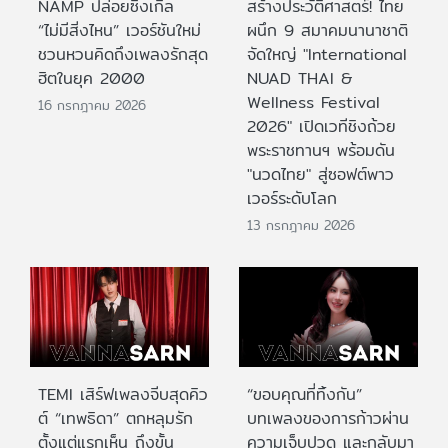
NAMP ปล่อยซิงเกิล
สร้างประวัติศาสตร์! ไทย
“ไม่มีสิ่งไหน” เวอร์ชันใหม่
ผนึก 9 สมาคมนานาชาติ
ชวนหวนคิดถึงเพลงรักสุด
จัดใหญ่ "International
ฮิตในยุค 2000
NUAD THAI &
Wellness Festival
16 กรกฎาคม 2026
2026" เปิดเวทีชิงถ้วย
พระราชทานฯ พร้อมดัน
"นวดไทย" สู่ซอฟต์พาว
เวอร์ระดับโลก
13 กรกฎาคม 2026
TEMI เสิร์ฟเพลงจีบสุดคิว
“ขอบคุณที่ทิ้งกัน”
ต์ “เทพธิดา” ตกหลุมรัก
บทเพลงของการก้าวผ่าน
ตั้งแต่แรกเห็น ถึงขั้น
ความเจ็บปวด และกลับมา