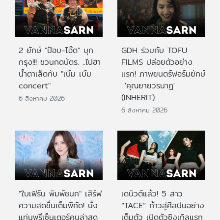
2 ยักษ์ "ป๊อบ-โอ๊ต" บุก
GDH ร่วมกับ TOFU
กรุง!!! ชวนกดบัตร. ..ไปฮา
FILMS ปล่อยตัวอย่าง
น้ำตาเล็ดกับ "เบิ้ม เบิ้ม
แรก! ภาพยนตร์ฟอร์มยักษ์
concert"
'คุณยายวรนาฏ'
(INHERIT)
6 สิงหาคม 2026
6 สิงหาคม 2026
"ใบเฟิร์น พิมพ์ชนก" เสิร์ฟ
เดบิวต์แล้ว! 5 สาว
ความสดชื่นเต็มพิกัด! นั่ง
“TACE” ก้าวสู่ศิลปินอย่าง
แท่นพรีเซ็นเตอร์คนล่าสุด
เต็มตัว เปิดตัวซิงเกิลแรก