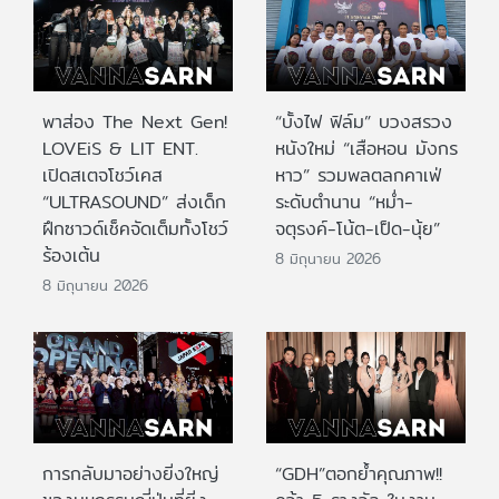
พาส่อง The Next Gen!
“บั้งไฟ ฟิล์ม” บวงสรวง
LOVEiS & LIT ENT.
หนังใหม่ “เสือหอน มังกร
เปิดสเตจโชว์เคส
หาว” รวมพลตลกคาเฟ่
“ULTRASOUND” ส่งเด็ก
ระดับตำนาน “หม่ำ-
ฝึกซาวด์เช็คจัดเต็มทั้งโชว์
จตุรงค์-โน้ต-เป็ด-นุ้ย”
ร้องเต้น
8 มิถุนายน 2026
8 มิถุนายน 2026
การกลับมาอย่างยิ่งใหญ่
“GDH”ตอกย้ำคุณภาพ!!