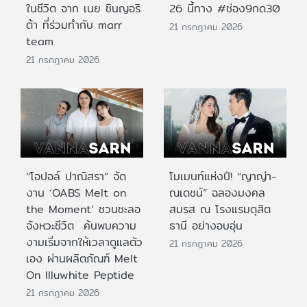
ในชีวิต จาก เนย ซินญอริ
26 นี้ทาง #ช่อง9กด30
ต้า ที่ร่วมทำกับ marr
21 กรกฎาคม 2026
team
21 กรกฎาคม 2026
“โอปอล์ ปาณิสรา” จัด
โมเมนท์แห่งปี! “ญาญ่า-
งาน ‘OABS Melt on
ณเดชน์” ฉลองมงคล
the Moment’ ชวนชะลอ
สมรส ณ โรงแรมดุสิต
จังหวะชีวิต ค้นพบความ
ธานี อย่างอบอุ่น
งามเริ่มจากให้เวลาดูแลตัว
21 กรกฎาคม 2026
เอง ผ่านผลิตภัณฑ์ Melt
On Illuwhite Peptide
21 กรกฎาคม 2026