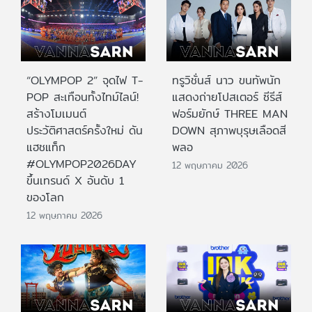
“OLYMPOP 2” จุดไฟ T-
ทรูวิชั่นส์ นาว ขนทัพนัก
POP สะเทือนทั้งไทม์ไลน์!
แสดงถ่ายโปสเตอร์ ซีรีส์
สร้างโมเมนต์
ฟอร์มยักษ์ THREE MAN
ประวัติศาสตร์ครั้งใหม่ ดัน
DOWN สุภาพบุรุษเลือดสี
แฮชแท็ก
พลอ
#OLYMPOP2026DAY
12 พฤษภาคม 2026
ขึ้นเทรนด์ X อันดับ 1
ของโลก
12 พฤษภาคม 2026