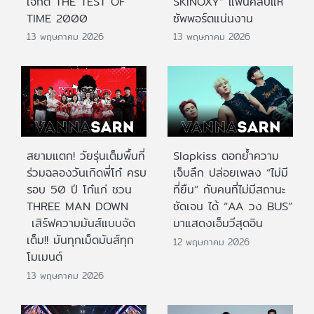
เจกต์ THE TEST OF
SKINOXY” แฟนคลับแห่
TIME 2000
ซัพพอร์ตแน่นงาน
13 พฤษภาคม 2026
13 พฤษภาคม 2026
สยามแตก! วัยรุ่นเต็มพื้นที่
Slapkiss ตอกย้ำความ
ร่วมฉลองวันเกิดพี่โก๋ ครบ
เจ็บลึก ปล่อยเพลง “ไม่มี
รอบ 50 ปี โก๋แก่ ชวน
ที่ยืน” กับคนที่ไม่มีสถานะ
THREE MAN DOWN
ชัดเจน ได้ “AA วง BUS”
เสิร์ฟความมันส์แบบจัด
มาแสดงเอ็มวีสุดอิน
เต็ม!! มันทุกเม็ดมันส์ทุก
12 พฤษภาคม 2026
โมเมนต์
13 พฤษภาคม 2026