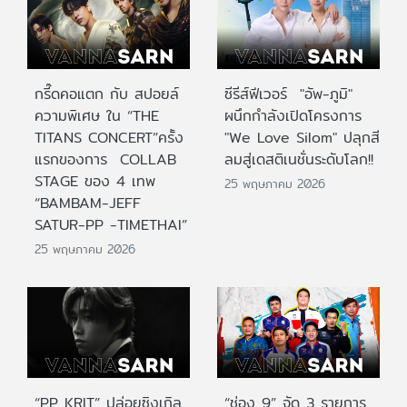
กรี๊ดคอแตก กับ สปอยล์
ซีรีส์ฟีเวอร์ "อัพ-ภูมิ"
ความพิเศษ ใน “THE
ผนึกกำลังเปิดโครงการ
TITANS CONCERT”ครั้ง
"We Love Silom" ปลุกสี
แรกของการ COLLAB
ลมสู่เดสติเนชั่นระดับโลก!!
STAGE ของ 4 เทพ
25 พฤษภาคม 2026
“BAMBAM-JEFF
SATUR-PP -TIMETHAI”
25 พฤษภาคม 2026
“PP KRIT” ปล่อยซิงเกิล
“ช่อง 9” จัด 3 รายการ