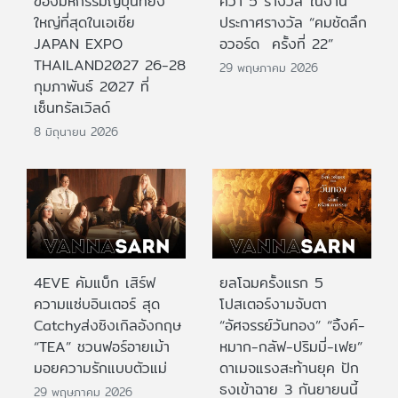
ของมหกรรมญี่ปุ่นที่ยิ่ง
คว้า 5 รางวัล ในงาน
ใหญ่ที่สุดในเอเชีย
ประกาศรางวัล “คมชัดลึก
JAPAN EXPO
อวอร์ด ครั้งที่ 22”
THAILAND2027 26-28
29 พฤษภาคม 2026
กุมภาพันธ์ 2027 ที่
เซ็นทรัลเวิลด์
8 มิถุนายน 2026
4EVE คัมแบ็ก เสิร์ฟ
ยลโฉมครั้งแรก 5
ความแซ่บอินเตอร์ สุด
โปสเตอร์งามจับตา
Catchyส่งซิงเกิลอังกฤษ
“อัศจรรย์วันทอง” “อิ้งค์-
“TEA” ชวนฟอร์อายเม้า
หมาก-กลัฟ-ปริมมี่-เฟย”
มอยความรักแบบตัวแม่
ดาเมจแรงสะท้านยุค ปัก
ธงเข้าฉาย 3 กันยายนนี้
29 พฤษภาคม 2026