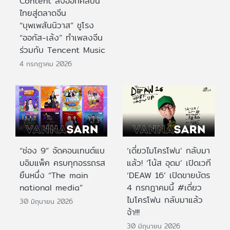
Content ส่งออกศิลปิน
ไทยสู่ตลาดจีน
“บุพเพสันนิวาส” ชูโรง
“ออกัส-เล้ง” ทำเพลงจีน
ร่วมกับ Tencent Music
4 กรกฎาคม 2026
“ช่อง 9” จัดคอนเทนต์แบ
‘เดี่ยวไมโครโฟน’ กลับมา
บอิมแพ็ค ครบทุกอรรถรส
แล้ว! ‘โน้ส อุดม’ เปิดเวที
ยืนหนึ่ง “The main
‘DEAW 16’ เปิดขายบัตร
national media”
4 กรกฎาคมนี้ #เดี่ยว
ไมโครโฟน กลับมาแล้ว
30 มิถุนายน 2026
จ้า!!!
30 มิถุนายน 2026