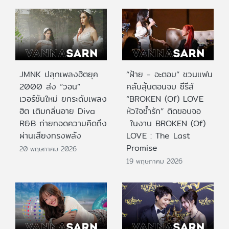
JMNK ปลุกเพลงฮิตยุค
“ฝ้าย - อะตอม” ชวนแฟน
2000 ส่ง “วอน”
คลับลุ้นตอนจบ ซีรีส์
เวอร์ชันใหม่ ยกระดับเพลง
“BROKEN (Of) LOVE
ฮิต เติมกลิ่นอาย Diva
หัวใจช้ำรัก” ติดขอบจอ
R&B ถ่ายทอดความคิดถึง
ในงาน BROKEN (Of)
ผ่านเสียงทรงพลัง
LOVE : The Last
Promise
20 พฤษภาคม 2026
19 พฤษภาคม 2026