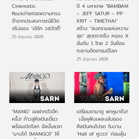
Cinematic
ปี 4 มหาเทพ “BAMBAM
Rockถ่ายทอดความทรง
– JEFF SATUR – PP
จำจากประสบการณ์ชีวิต
KRIT – TIMETHAI”
จริงของ "เอิร์ท วสวัตติ์"
สร้าง “สงครามแห่งความ
สุข” สุดตราตรึง ครอง X
25 มิถุนายน 2026
อันดับ 1 ไทย 2 วันซ้อน
ทะยานติดเทรนด์โลก
25 มิถุนายน 2026
“MANG” ขอฝากตัวอีก
เตรียมตามาดู พกหูมาติ่ง!
ครั้ง! ก้าวสู่ศิลปินเดี่ยว
เงี่ยหูฟังเพลงลับของ
พร้อมเปิดโลก อัลบั้มแรก
ศิลปินคนโปรด ในงาน
“มางโก้ (MANGO)” ให้
‘Hall of หูววว’ ก่อนลุ้น