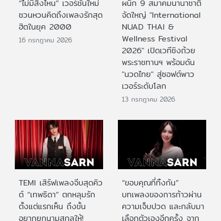
“ไม่มีสิ่งไหน” เวอร์ชันใหม่
ผนึก 9 สมาคมนานาชาติ
ชวนหวนคิดถึงเพลงรักสุด
จัดใหญ่ "International
ฮิตในยุค 2000
NUAD THAI &
Wellness Festival
16 กรกฎาคม 2026
2026" เปิดเวทีชิงถ้วย
พระราชทานฯ พร้อมดัน
"นวดไทย" สู่ซอฟต์พาว
เวอร์ระดับโลก
13 กรกฎาคม 2026
TEMI เสิร์ฟเพลงจีบสุดคิว
“ขอบคุณที่ทิ้งกัน”
ต์ “เทพธิดา” ตกหลุมรัก
บทเพลงของการก้าวผ่าน
ตั้งแต่แรกเห็น ถึงขั้น
ความเจ็บปวด และกลับมา
อยากยกนามสกุลให้!
เลือกตัวเองอีกครั้ง จาก