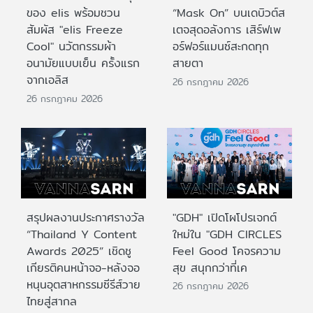
ของ elis พร้อมชวน
“Mask On” บนเดบิวต์ส
สัมผัส "elis Freeze
เตจสุดอลังการ เสิร์ฟเพ
Cool" นวัตกรรมผ้า
อร์ฟอร์แมนซ์สะกดทุก
อนามัยแบบเย็น ครั้งแรก
สายตา
จากเอลิส
26 กรกฎาคม 2026
26 กรกฎาคม 2026
สรุปผลงานประกาศรางวัล
"GDH" เปิดโผโปรเจกต์
“Thailand Y Content
ใหม่ใน "GDH CIRCLES
Awards 2025” เชิดชู
Feel Good โคจรความ
เกียรติคนหน้าจอ-หลังจอ
สุข สนุกกว่าที่เค
หนุนอุตสาหกรรมซีรีส์วาย
26 กรกฎาคม 2026
ไทยสู่สากล