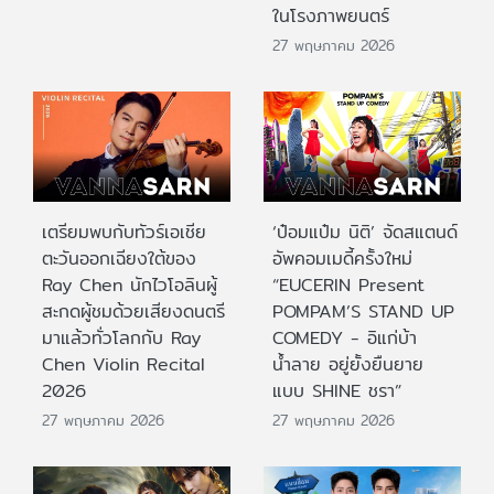
ในโรงภาพยนตร์
27 พฤษภาคม 2026
เตรียมพบกับทัวร์เอเชีย
‘ป๋อมแป๋ม นิติ’ จัดสแตนด์
ตะวันออกเฉียงใต้ของ
อัพคอมเมดี้ครั้งใหม่
Ray Chen นักไวโอลินผู้
“EUCERIN Present
สะกดผู้ชมด้วยเสียงดนตรี
POMPAM’S STAND UP
มาแล้วทั่วโลกกับ Ray
COMEDY - อิแก่บ้า
Chen Violin Recital
น้ำลาย อยู่ยั้งยืนยาย
2026
แบบ SHINE ชรา”
27 พฤษภาคม 2026
27 พฤษภาคม 2026