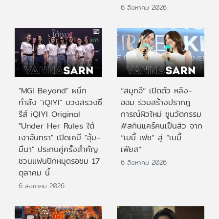
6 สิงหาคม 2026
"MGI Beyond" ผนึก
“สมูทอี” เปิดตัว หลิง-
กำลัง "iQIYI" บวงสรวงซี
ออม ร่วมสร้างปรากฎ
รีส์ iQIYI Original
การณ์ผิวใหม่ ชูนวัตกรรม
"Under Her Rules ใต้
#สกินแคร์คนเป็นสิว จาก
เงาจันทรา" เปิดเคมี "อุ้ม–
“เบบี้ เฟซ” สู่ “เบบี้
มีนา" ประกบคู่ครั้งสำคัญ
เฟียส”
ชวนแฟนปักหมุดรอชม 17
6 สิงหาคม 2026
ตุลาคม นี้
6 สิงหาคม 2026