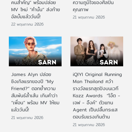
คนสำคัญ” พร้อมปล่อย
ความภูมิใจของศิลปิน
MV ใหม่ “คำนั้น” ส่งท้าย
คุณภาพ
อัลบั้มแล้ววันนี้!
21 พฤษภาคม 2026
22 พฤษภาคม 2026
James Alyn ปล่อย
iQIYI Original Running
ซิงเกิลแรกของปี “My
Man Thailand คว้า
Friend?” ตอกย้ำความ
รางวัลแรกสุดปังบนเวที
สัมพันธ์ล้ำเส้น เกินคำว่า
Kazz Awards “โอ๊ต -
“เพื่อน” พร้อม MV ให้ชม
เจฟ - อิ้งค์” ตัวแทน
แล้ววันนี้!
Agent เป็นปลื้มกระแส
ตอบรับแรงเกินต้าน
21 พฤษภาคม 2026
21 พฤษภาคม 2026