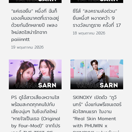
“แค่เธอยิ้ม” หนึ่งที ฉันก็
ซีรีส์ “สงครามส่งด่วน”
มองเห็นอนาคตที่เราจะอยู่
ยืนหนึ่ง!! ผงาดคว้า 9
ด้วยกันอีกหลายปี เพลง
รางวัลนาฏราช ครั้งที่ 17
ใหม่สดใสน่ารักจาก
18 พฤษภาคม 2026
paiiinntt
19 พฤษภาคม 2026
PS ดูโอ้สาวเสียงหวานใส
SKINOXY เปิดตัว “ภูวิ
พร้อมสะกดทุกคนไปกับ
นทร์” นั่งแท่นพรีเซนเตอร์
เสียงนุ่มๆ ในซิงเกิลใหม่
ผิวใสคนแรก ในงาน
“หายใจเป็นเธอ (Original
“Real Skin Moment
by Four-Mod)” จากโปร
with PHUWIN x