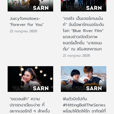
JuicyTomatoes-
“เกสโร เอ็นเตอร์เทนเม้น
"Forever For You"
ท์” จับมือพาร์ทเนอร์ระดับ
โลก “Blue River Film”
22 กรกฎาคม 2026
แถลงข่าวเปิดตัวภาพ
ยนตร์แอ็กชั่น “นายขนม
ต้ม” ณ สโมสรทหารบก
21 กรกฎาคม 2026
“ขอวอนฟ้า” ความ
ฟินตัวบิดไปกับ
ปรารถนาเรียบง่าย ที่
#HittingBallTheSeries
อยากเจอรักดี ๆ สักครั้ง
พร้อมให้ติดให้รัก อาทิตย์ที่