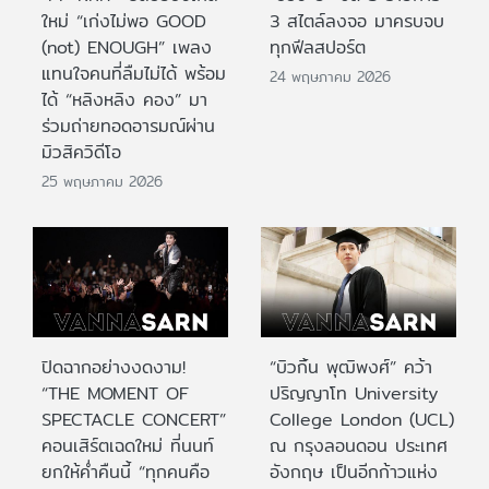
ใหม่ “เก่งไม่พอ GOOD
3 สไตล์ลงจอ มาครบจบ
(not) ENOUGH” เพลง
ทุกฟีลสปอร์ต
แทนใจคนที่ลืมไม่ได้ พร้อม
24 พฤษภาคม 2026
ได้ “หลิงหลิง คอง” มา
ร่วมถ่ายทอดอารมณ์ผ่าน
มิวสิควิดีโอ
25 พฤษภาคม 2026
ปิดฉากอย่างงดงาม!
“บิวกิ้น พุฒิพงศ์” คว้า
“THE MOMENT OF
ปริญญาโท University
SPECTACLE CONCERT”
College London (UCL)
คอนเสิร์ตเฉดใหม่ ที่นนท์
ณ กรุงลอนดอน ประเทศ
ยกให้ค่ำคืนนี้ “ทุกคนคือ
อังกฤษ เป็นอีกก้าวแห่ง