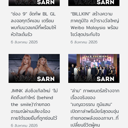
“ช่อง 9” จัดทัพ BL GL
“BILLKIN” สร้างความ
ลงจอทุกวีคเอน เตรียม
ภาคภูมิใจ คว้ารางวัลใหญ่
พบกับมวลเคมีที่พร้อมให้
Weibo Malaysia พร้อม
หัวใจเต้นรัว
โชว์สุดประทับใจ
6 สิงหาคม 2026
6 สิงหาคม 2026
JMNK ส่งซิงเกิลใหม่ ‘ไม่
"ล่าม" ภาพยนตร์สร้างจาก
คิดถึงเท่าไหร่ (behind
เรื่องจริงของ
the smile)’ถ่ายทอด
"เบญจวรรณ ภูมิแสน"
อารมณ์ผ่านเสียงร้อง
เปิดกาล่าพรีเมียร์สุดอบอุ่น
ภายใต้รอยยิ้มที่ถูกซ่อนไว้
ถ่ายทอดพลังของภาษา...ที่
เปลี่ยนชีวิตผู้คน
6 สิงหาคม 2026