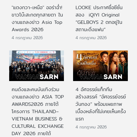
"แตงกวา-เหนือ" ออร่าฉ่ำ!
LOOKE ประกาศชื่อซีซั่น
ขาวโบ๊ะสะกดทุกสายตา ใน
สอง iQIYI Original
งานแถลงข่าว Asia Top
“GELBOYS 2 ตกอยู่ใน
Awards 2026
สถานะติ่งแฟน”
4 กรกฎาคม 2026
4 กรกฎาคม 2026
คนดังและคนบันเทิงร่วม
4 อัศจรรย์แท็กทีม
งานแถลงข่าว ASIA TOP
สร้างสรรค์ “อัศจรรย์จรย์
AWARDS2026 ภายใต้
วันทอง” พร้อมเผยภาพ
โครงการ THAILAND–
เบื้องหลังที่ไม่เคยเห็นครั้ง
VIETNAM BUSINESS &
แรก
CULTURAL EXCHANGE
4 กรกฎาคม 2026
DAY 2026 ภายใต้