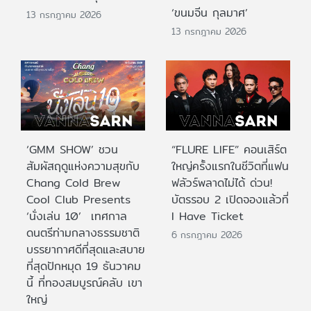
‘ขนมจีน กุลมาศ’
13 กรกฎาคม 2026
13 กรกฎาคม 2026
‘GMM SHOW’ ชวน
“FLURE LIFE” คอนเสิร์ต
สัมผัสฤดูแห่งความสุขกับ
ใหญ่ครั้งแรกในชีวิตที่แฟน
Chang Cold Brew
ฟลัวร์พลาดไม่ได้ ด่วน!
Cool Club Presents
บัตรรอบ 2 เปิดจองแล้วที่
‘นั่งเล่น 10’ เทศกาล
I Have Ticket
ดนตรีท่ามกลางธรรมชาติ
6 กรกฎาคม 2026
บรรยากาศดีที่สุดและสบาย
ที่สุดปักหมุด 19 ธันวาคม
นี้ ที่ทองสมบูรณ์คลับ เขา
ใหญ่