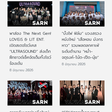
พาส่อง The Next Gen!
“บั้งไฟ ฟิล์ม” บวงสรวง
LOVEiS & LIT ENT.
หนังใหม่ “เสือหอน มังกร
เปิดสเตจโชว์เคส
หาว” รวมพลตลกคาเฟ่
“ULTRASOUND” ส่งเด็ก
ระดับตำนาน “หม่ำ-
ฝึกซาวด์เช็คจัดเต็มทั้งโชว์
จตุรงค์-โน้ต-เป็ด-นุ้ย”
ร้องเต้น
8 มิถุนายน 2026
8 มิถุนายน 2026