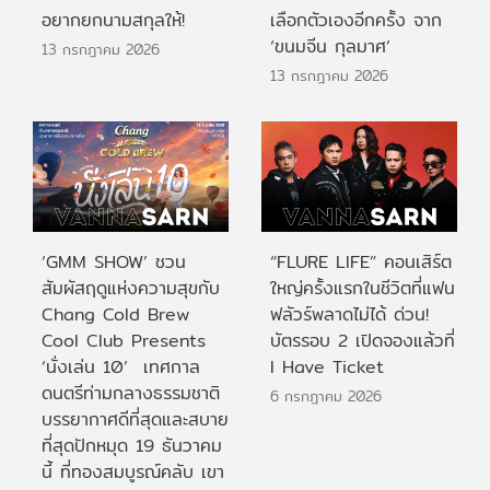
อยากยกนามสกุลให้!
เลือกตัวเองอีกครั้ง จาก
‘ขนมจีน กุลมาศ’
13 กรกฎาคม 2026
13 กรกฎาคม 2026
‘GMM SHOW’ ชวน
“FLURE LIFE” คอนเสิร์ต
สัมผัสฤดูแห่งความสุขกับ
ใหญ่ครั้งแรกในชีวิตที่แฟน
Chang Cold Brew
ฟลัวร์พลาดไม่ได้ ด่วน!
Cool Club Presents
บัตรรอบ 2 เปิดจองแล้วที่
‘นั่งเล่น 10’ เทศกาล
I Have Ticket
ดนตรีท่ามกลางธรรมชาติ
6 กรกฎาคม 2026
บรรยากาศดีที่สุดและสบาย
ที่สุดปักหมุด 19 ธันวาคม
นี้ ที่ทองสมบูรณ์คลับ เขา