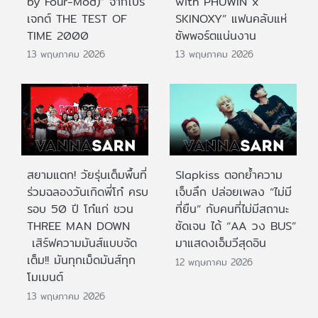
by Four-Mod)” จากโปร
with PHUWIN x
เจกต์ THE TEST OF
SKINOXY” แฟนคลับแห่
TIME 2000
ซัพพอร์ตแน่นงาน
13 พฤษภาคม 2026
13 พฤษภาคม 2026
สยามแตก! วัยรุ่นเต็มพื้นที่
Slapkiss ตอกย้ำความ
ร่วมฉลองวันเกิดพี่โก๋ ครบ
เจ็บลึก ปล่อยเพลง “ไม่มี
รอบ 50 ปี โก๋แก่ ชวน
ที่ยืน” กับคนที่ไม่มีสถานะ
THREE MAN DOWN
ชัดเจน ได้ “AA วง BUS”
เสิร์ฟความมันส์แบบจัด
มาแสดงเอ็มวีสุดอิน
เต็ม!! มันทุกเม็ดมันส์ทุก
12 พฤษภาคม 2026
โมเมนต์
13 พฤษภาคม 2026