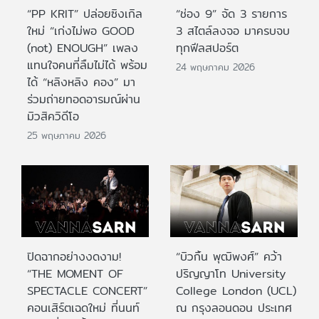
“PP KRIT” ปล่อยซิงเกิล
“ช่อง 9” จัด 3 รายการ
ใหม่ “เก่งไม่พอ GOOD
3 สไตล์ลงจอ มาครบจบ
(not) ENOUGH” เพลง
ทุกฟีลสปอร์ต
แทนใจคนที่ลืมไม่ได้ พร้อม
24 พฤษภาคม 2026
ได้ “หลิงหลิง คอง” มา
ร่วมถ่ายทอดอารมณ์ผ่าน
มิวสิควิดีโอ
25 พฤษภาคม 2026
ปิดฉากอย่างงดงาม!
“บิวกิ้น พุฒิพงศ์” คว้า
“THE MOMENT OF
ปริญญาโท University
SPECTACLE CONCERT”
College London (UCL)
คอนเสิร์ตเฉดใหม่ ที่นนท์
ณ กรุงลอนดอน ประเทศ