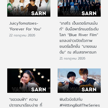
JuicyTomatoes-
“เกสโร เอ็นเตอร์เทนเม้น
"Forever For You"
ท์” จับมือพาร์ทเนอร์ระดับ
โลก “Blue River Film”
22 กรกฎาคม 2026
แถลงข่าวเปิดตัวภาพ
ยนตร์แอ็กชั่น “นายขนม
ต้ม” ณ สโมสรทหารบก
21 กรกฎาคม 2026
“ขอวอนฟ้า” ความ
ฟินตัวบิดไปกับ
ปรารถนาเรียบง่าย ที่
#HittingBallTheSeries