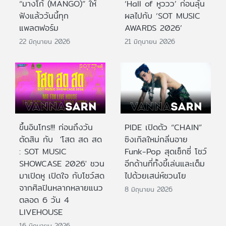
“มางโก้ (MANGO)” ให้
‘Hall of หูววว’ ก่อนลุ้น
ฟังแล้ววันนี้ทุก
ผลไปกับ ‘SOT MUSIC
แพลตฟอร์ม
AWARDS 2026’
22 มิถุนายน 2026
21 มิถุนายน 2026
ขึ้นอินโทร!!! ก่อนถึงวัน
PIDE เปิดตัว “CHAIN”
ตัดสิน กับ 'โสต สด สด
ซิงเกิลใหม่กลิ่นอาย
: SOT MUSIC
Funk-Pop สุดเซ็กซี่ โชว์
SHOWCASE 2026' ชวน
อีกด้านที่ทั้งขี้เล่นและเต็ม
มาเปิดหู เปิดใจ กับโชว์สด
ไปด้วยเสน่ห์ชวนโย
จากศิลปินหลากหลายแนว
8 มิถุนายน 2026
ตลอด 6 วัน 4
LIVEHOUSE
16 มิถุนายน 2026