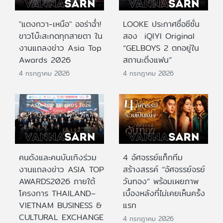
"แตงกวา-เหนือ" ออร่าฉ่ำ!
LOOKE ประกาศชื่อซีซั่น
ขาวโบ๊ะสะกดทุกสายตา ใน
สอง iQIYI Original
งานแถลงข่าว Asia Top
“GELBOYS 2 ตกอยู่ใน
Awards 2026
สถานะติ่งแฟน”
4 กรกฎาคม 2026
4 กรกฎาคม 2026
คนดังและคนบันเทิงร่วม
4 อัศจรรย์แท็กทีม
งานแถลงข่าว ASIA TOP
สร้างสรรค์ “อัศจรรย์จรย์
AWARDS2026 ภายใต้
วันทอง” พร้อมเผยภาพ
โครงการ THAILAND–
เบื้องหลังที่ไม่เคยเห็นครั้ง
VIETNAM BUSINESS &
แรก
CULTURAL EXCHANGE
4 กรกฎาคม 2026