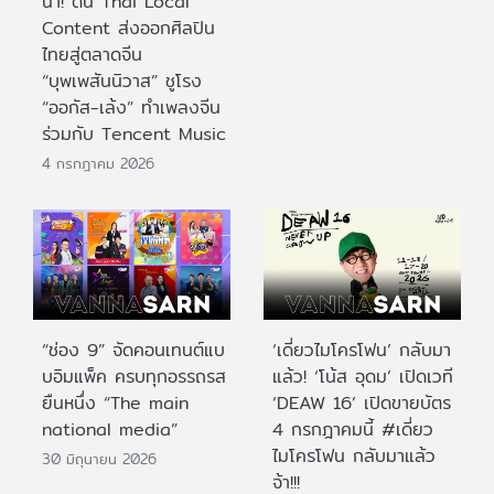
นำ! ดัน Thai Local
Content ส่งออกศิลปิน
ไทยสู่ตลาดจีน
“บุพเพสันนิวาส” ชูโรง
“ออกัส-เล้ง” ทำเพลงจีน
ร่วมกับ Tencent Music
4 กรกฎาคม 2026
“ช่อง 9” จัดคอนเทนต์แบ
‘เดี่ยวไมโครโฟน’ กลับมา
บอิมแพ็ค ครบทุกอรรถรส
แล้ว! ‘โน้ส อุดม’ เปิดเวที
ยืนหนึ่ง “The main
‘DEAW 16’ เปิดขายบัตร
national media”
4 กรกฎาคมนี้ #เดี่ยว
ไมโครโฟน กลับมาแล้ว
30 มิถุนายน 2026
จ้า!!!