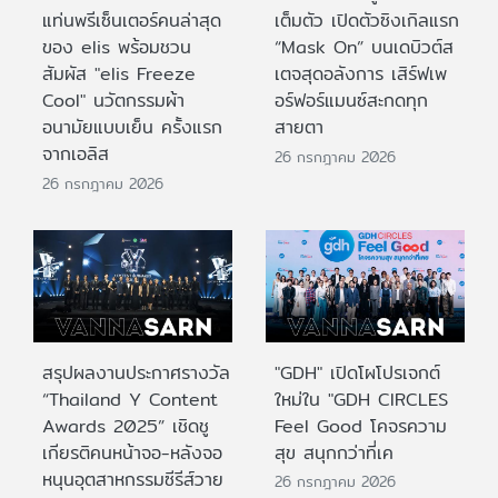
แท่นพรีเซ็นเตอร์คนล่าสุด
เต็มตัว เปิดตัวซิงเกิลแรก
ของ elis พร้อมชวน
“Mask On” บนเดบิวต์ส
สัมผัส "elis Freeze
เตจสุดอลังการ เสิร์ฟเพ
Cool" นวัตกรรมผ้า
อร์ฟอร์แมนซ์สะกดทุก
อนามัยแบบเย็น ครั้งแรก
สายตา
จากเอลิส
26 กรกฎาคม 2026
26 กรกฎาคม 2026
สรุปผลงานประกาศรางวัล
"GDH" เปิดโผโปรเจกต์
“Thailand Y Content
ใหม่ใน "GDH CIRCLES
Awards 2025” เชิดชู
Feel Good โคจรความ
เกียรติคนหน้าจอ-หลังจอ
สุข สนุกกว่าที่เค
หนุนอุตสาหกรรมซีรีส์วาย
26 กรกฎาคม 2026