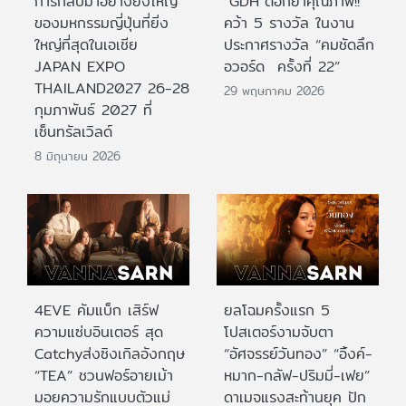
การกลับมาอย่างยิ่งใหญ่
“GDH”ตอกย้ำคุณภาพ!!
ของมหกรรมญี่ปุ่นที่ยิ่ง
คว้า 5 รางวัล ในงาน
ใหญ่ที่สุดในเอเชีย
ประกาศรางวัล “คมชัดลึก
JAPAN EXPO
อวอร์ด ครั้งที่ 22”
THAILAND2027 26-28
29 พฤษภาคม 2026
กุมภาพันธ์ 2027 ที่
เซ็นทรัลเวิลด์
8 มิถุนายน 2026
4EVE คัมแบ็ก เสิร์ฟ
ยลโฉมครั้งแรก 5
ความแซ่บอินเตอร์ สุด
โปสเตอร์งามจับตา
Catchyส่งซิงเกิลอังกฤษ
“อัศจรรย์วันทอง” “อิ้งค์-
“TEA” ชวนฟอร์อายเม้า
หมาก-กลัฟ-ปริมมี่-เฟย”
มอยความรักแบบตัวแม่
ดาเมจแรงสะท้านยุค ปัก