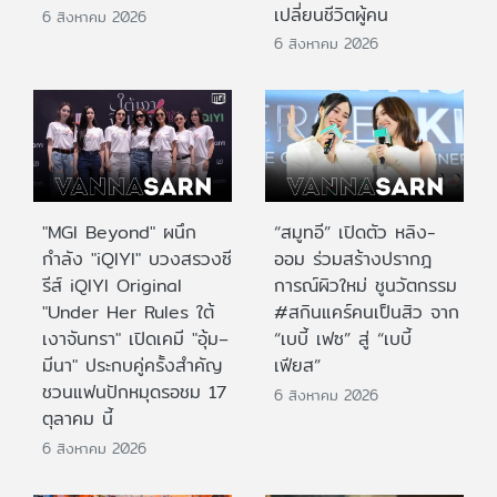
เปลี่ยนชีวิตผู้คน
6 สิงหาคม 2026
6 สิงหาคม 2026
"MGI Beyond" ผนึก
“สมูทอี” เปิดตัว หลิง-
กำลัง "iQIYI" บวงสรวงซี
ออม ร่วมสร้างปรากฎ
รีส์ iQIYI Original
การณ์ผิวใหม่ ชูนวัตกรรม
"Under Her Rules ใต้
#สกินแคร์คนเป็นสิว จาก
เงาจันทรา" เปิดเคมี "อุ้ม–
“เบบี้ เฟซ” สู่ “เบบี้
มีนา" ประกบคู่ครั้งสำคัญ
เฟียส”
ชวนแฟนปักหมุดรอชม 17
6 สิงหาคม 2026
ตุลาคม นี้
6 สิงหาคม 2026