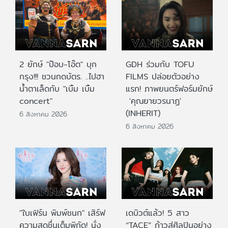
2 ยักษ์ "ป๊อบ-โอ๊ต" บุก
GDH ร่วมกับ TOFU
กรุง!!! ชวนกดบัตร. ..ไปฮา
FILMS ปล่อยตัวอย่าง
น้ำตาเล็ดกับ "เบิ้ม เบิ้ม
แรก! ภาพยนตร์ฟอร์มยักษ์
concert"
'คุณยายวรนาฏ'
(INHERIT)
6 สิงหาคม 2026
6 สิงหาคม 2026
"ใบเฟิร์น พิมพ์ชนก" เสิร์ฟ
เดบิวต์แล้ว! 5 สาว
ความสดชื่นเต็มพิกัด! นั่ง
“TACE” ก้าวสู่ศิลปินอย่าง