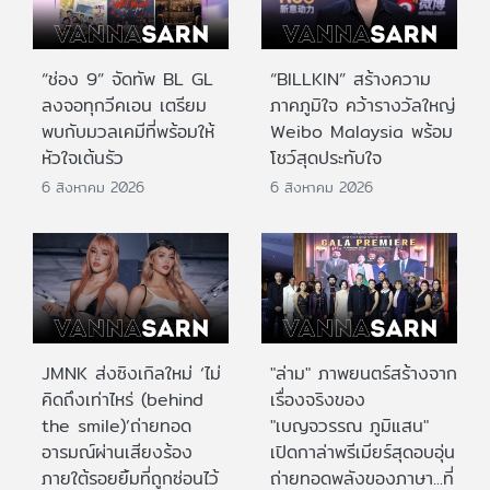
“ช่อง 9” จัดทัพ BL GL
“BILLKIN” สร้างความ
ลงจอทุกวีคเอน เตรียม
ภาคภูมิใจ คว้ารางวัลใหญ่
พบกับมวลเคมีที่พร้อมให้
Weibo Malaysia พร้อม
หัวใจเต้นรัว
โชว์สุดประทับใจ
6 สิงหาคม 2026
6 สิงหาคม 2026
JMNK ส่งซิงเกิลใหม่ ‘ไม่
"ล่าม" ภาพยนตร์สร้างจาก
คิดถึงเท่าไหร่ (behind
เรื่องจริงของ
the smile)’ถ่ายทอด
"เบญจวรรณ ภูมิแสน"
อารมณ์ผ่านเสียงร้อง
เปิดกาล่าพรีเมียร์สุดอบอุ่น
ภายใต้รอยยิ้มที่ถูกซ่อนไว้
ถ่ายทอดพลังของภาษา...ที่