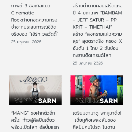
กาพย์ 3 ซิงเกิลแนว
สร้างตำนานคอนเสิร์ตแห่ง
Cinematic
ปี 4 มหาเทพ “BAMBAM
Rockถ่ายทอดความทรง
– JEFF SATUR – PP
จำจากประสบการณ์ชีวิต
KRIT – TIMETHAI”
จริงของ "เอิร์ท วสวัตติ์"
สร้าง “สงครามแห่งความ
สุข” สุดตราตรึง ครอง X
25 มิถุนายน 2026
อันดับ 1 ไทย 2 วันซ้อน
ทะยานติดเทรนด์โลก
25 มิถุนายน 2026
“MANG” ขอฝากตัวอีก
เตรียมตามาดู พกหูมาติ่ง!
ครั้ง! ก้าวสู่ศิลปินเดี่ยว
เงี่ยหูฟังเพลงลับของ
พร้อมเปิดโลก อัลบั้มแรก
ศิลปินคนโปรด ในงาน