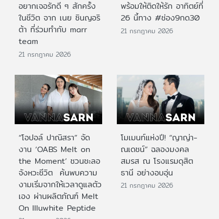
อยากเจอรักดี ๆ สักครั้ง
พร้อมให้ติดให้รัก อาทิตย์ที่
ในชีวิต จาก เนย ซินญอริ
26 นี้ทาง #ช่อง9กด30
ต้า ที่ร่วมทำกับ marr
21 กรกฎาคม 2026
team
21 กรกฎาคม 2026
“โอปอล์ ปาณิสรา” จัด
โมเมนท์แห่งปี! “ญาญ่า-
งาน ‘OABS Melt on
ณเดชน์” ฉลองมงคล
the Moment’ ชวนชะลอ
สมรส ณ โรงแรมดุสิต
จังหวะชีวิต ค้นพบความ
ธานี อย่างอบอุ่น
งามเริ่มจากให้เวลาดูแลตัว
21 กรกฎาคม 2026
เอง ผ่านผลิตภัณฑ์ Melt
On Illuwhite Peptide