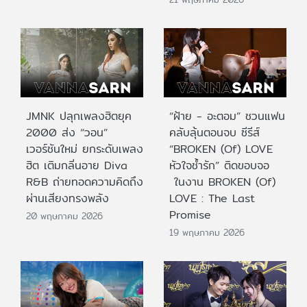
JMNK ปลุกเพลงฮิตยุค
“ฝ้าย - อะตอม” ชวนแฟน
2000 ส่ง “วอน”
คลับลุ้นตอนจบ ซีรีส์
เวอร์ชันใหม่ ยกระดับเพลง
“BROKEN (Of) LOVE
ฮิต เติมกลิ่นอาย Diva
หัวใจช้ำรัก” ติดขอบจอ
R&B ถ่ายทอดความคิดถึง
ในงาน BROKEN (Of)
ผ่านเสียงทรงพลัง
LOVE : The Last
Promise
20 พฤษภาคม 2026
19 พฤษภาคม 2026