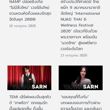
NAMP ปล่อยซิงเกิล
สร้างประวัติศาสตร์! ไทย
“ไม่มีสิ่งไหน” เวอร์ชันใหม่
ผนึก 9 สมาคมนานาชาติ
ชวนหวนคิดถึงเพลงรักสุด
จัดใหญ่ "International
ฮิตในยุค 2000
NUAD THAI &
Wellness Festival
16 กรกฎาคม 2026
2026" เปิดเวทีชิงถ้วย
พระราชทานฯ พร้อมดัน
"นวดไทย" สู่ซอฟต์พาว
เวอร์ระดับโลก
13 กรกฎาคม 2026
TEMI เสิร์ฟเพลงจีบสุดคิว
“ขอบคุณที่ทิ้งกัน”
ต์ “เทพธิดา” ตกหลุมรัก
บทเพลงของการก้าวผ่าน
ตั้งแต่แรกเห็น ถึงขั้น
ความเจ็บปวด และกลับมา