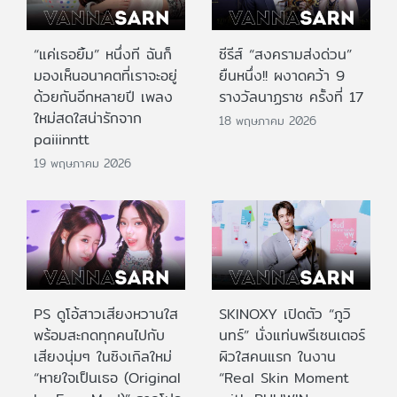
“แค่เธอยิ้ม” หนึ่งที ฉันก็
ซีรีส์ “สงครามส่งด่วน”
มองเห็นอนาคตที่เราจะอยู่
ยืนหนึ่ง!! ผงาดคว้า 9
ด้วยกันอีกหลายปี เพลง
รางวัลนาฏราช ครั้งที่ 17
ใหม่สดใสน่ารักจาก
18 พฤษภาคม 2026
paiiinntt
19 พฤษภาคม 2026
PS ดูโอ้สาวเสียงหวานใส
SKINOXY เปิดตัว “ภูวิ
พร้อมสะกดทุกคนไปกับ
นทร์” นั่งแท่นพรีเซนเตอร์
เสียงนุ่มๆ ในซิงเกิลใหม่
ผิวใสคนแรก ในงาน
“หายใจเป็นเธอ (Original
“Real Skin Moment