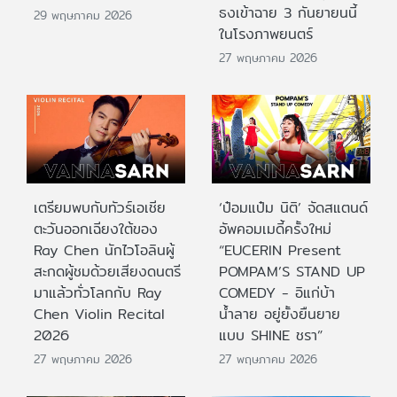
ธงเข้าฉาย 3 กันยายนนี้
29 พฤษภาคม 2026
ในโรงภาพยนตร์
27 พฤษภาคม 2026
เตรียมพบกับทัวร์เอเชีย
‘ป๋อมแป๋ม นิติ’ จัดสแตนด์
ตะวันออกเฉียงใต้ของ
อัพคอมเมดี้ครั้งใหม่
Ray Chen นักไวโอลินผู้
“EUCERIN Present
สะกดผู้ชมด้วยเสียงดนตรี
POMPAM’S STAND UP
มาแล้วทั่วโลกกับ Ray
COMEDY - อิแก่บ้า
Chen Violin Recital
น้ำลาย อยู่ยั้งยืนยาย
2026
แบบ SHINE ชรา”
27 พฤษภาคม 2026
27 พฤษภาคม 2026