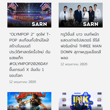
“OLYMPOP 2” จุดไฟ T-
ทรูวิชั่นส์ นาว ขนทัพนัก
POP สะเทือนทั้งไทม์ไลน์!
แสดงถ่ายโปสเตอร์ ซีรีส์
สร้างโมเมนต์
ฟอร์มยักษ์ THREE MAN
ประวัติศาสตร์ครั้งใหม่ ดัน
DOWN สุภาพบุรุษเลือดสี
แฮชแท็ก
พลอ
#OLYMPOP2026DAY
12 พฤษภาคม 2026
ขึ้นเทรนด์ X อันดับ 1
ของโลก
12 พฤษภาคม 2026