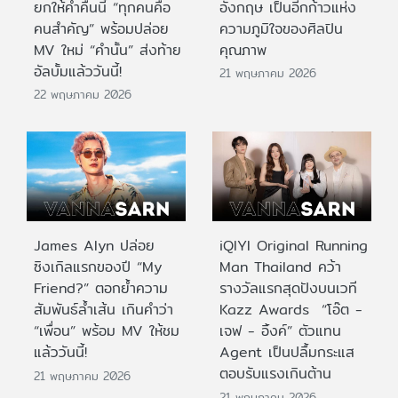
ยกให้ค่ำคืนนี้ “ทุกคนคือ
อังกฤษ เป็นอีกก้าวแห่ง
คนสำคัญ” พร้อมปล่อย
ความภูมิใจของศิลปิน
MV ใหม่ “คำนั้น” ส่งท้าย
คุณภาพ
อัลบั้มแล้ววันนี้!
21 พฤษภาคม 2026
22 พฤษภาคม 2026
James Alyn ปล่อย
iQIYI Original Running
ซิงเกิลแรกของปี “My
Man Thailand คว้า
Friend?” ตอกย้ำความ
รางวัลแรกสุดปังบนเวที
สัมพันธ์ล้ำเส้น เกินคำว่า
Kazz Awards “โอ๊ต -
“เพื่อน” พร้อม MV ให้ชม
เจฟ - อิ้งค์” ตัวแทน
แล้ววันนี้!
Agent เป็นปลื้มกระแส
ตอบรับแรงเกินต้าน
21 พฤษภาคม 2026
21 พฤษภาคม 2026