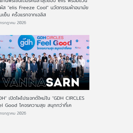
งแท่นพรีเซ็นเตอร์คนล่าสุดของ elis พร้อมชวน
มผัส "elis Freeze Cool" นวัตกรรมผ้าอนามัย
บเย็น ครั้งแรกจากเอลิส
 กรกฎาคม 2026
DH" เปิดโผโปรเจกต์ใหม่ใน "GDH CIRCLES
el Good โคจรความสุข สนุกกว่าที่เค
 กรกฎาคม 2026