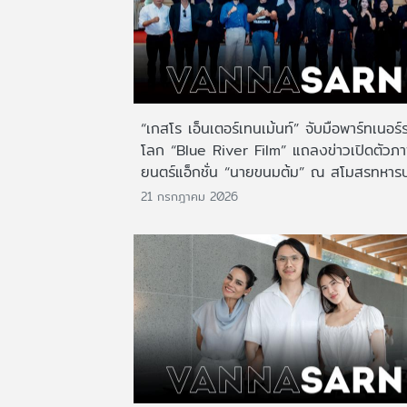
“เกสโร เอ็นเตอร์เทนเม้นท์” จับมือพาร์ทเนอร์
โลก “Blue River Film” แถลงข่าวเปิดตัวภ
ยนตร์แอ็กชั่น “นายขนมต้ม” ณ สโมสรทหาร
21 กรกฎาคม 2026