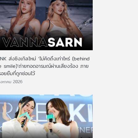
K ส่งซิงเกิลใหม่ ‘ไม่คิดถึงเท่าไหร่ (behind
e smile)’ถ่ายทอดอารมณ์ผ่านเสียงร้อง ภาย
รอยยิ้มที่ถูกซ่อนไว้
ิงหาคม 2026