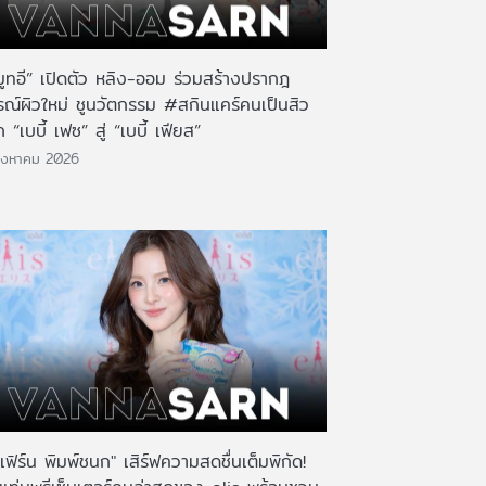
มูทอี” เปิดตัว หลิง-ออม ร่วมสร้างปรากฎ
รณ์ผิวใหม่ ชูนวัตกรรม #สกินแคร์คนเป็นสิว
 “เบบี้ เฟซ” สู่ “เบบี้ เฟียส”
ิงหาคม 2026
เฟิร์น พิมพ์ชนก" เสิร์ฟความสดชื่นเต็มพิกัด!