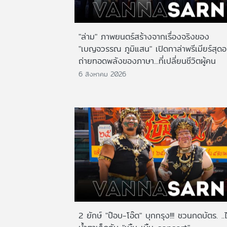
"ล่าม" ภาพยนตร์สร้างจากเรื่องจริงของ
"เบญจวรรณ ภูมิแสน" เปิดกาล่าพรีเมียร์สุดอ
ถ่ายทอดพลังของภาษา...ที่เปลี่ยนชีวิตผู้คน
6 สิงหาคม 2026
2 ยักษ์ "ป๊อบ-โอ๊ต" บุกกรุง!!! ชวนกดบัตร. ..