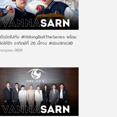
นตัวบิดไปกับ #HittingBallTheSeries พร้อม
ติดให้รัก อาทิตย์ที่ 26 นี้ทาง #ช่อง9กด30
 กรกฎาคม 2026