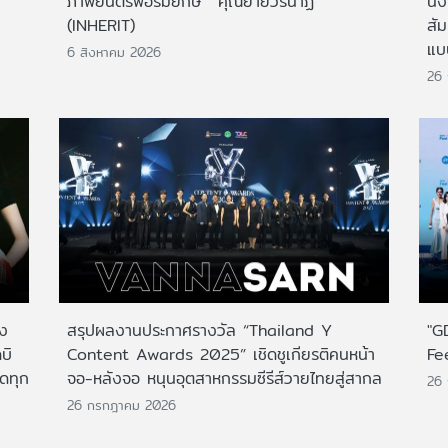
ภาพยนตร์ฟอร์มยักษ์ 'คุณยายวรนาฏ'
นั่
(INHERIT)
สั
แบ
6 สิงหาคม 2026
26
าง
สรุปผลงานประกาศรางวัล “Thailand Y
"G
บิ
Content Awards 2025” เชิดชูเกียรติคนหน้า
Fe
กดทุก
จอ-หลังจอ หนุนอุตสาหกรรมซีรีส์วายไทยสู่สากล
26
26 กรกฎาคม 2026