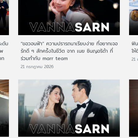
ระดับ
“ขอวอนฟ้า” ความปรารถนาเรียบง่าย ที่อยากเจอ
ฟิ
าพ
รักดี ๆ สักครั้งในชีวิต จาก เนย ซินญอริต้า ที่
ให้
บก
ร่วมทำกับ marr team
21
21 กรกฎาคม 2026