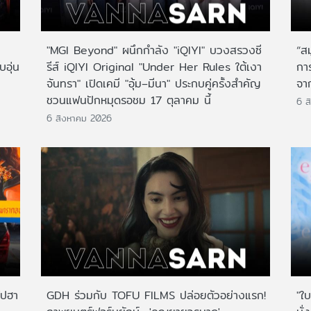
"MGI Beyond" ผนึกกำลัง "iQIYI" บวงสรวงซี
“ส
บอุ่น
รีส์ iQIYI Original "Under Her Rules ใต้เงา
กา
จันทรา" เปิดเคมี "อุ้ม–มีนา" ประกบคู่ครั้งสำคัญ
จาก
ชวนแฟนปักหมุดรอชม 17 ตุลาคม นี้
6 ส
6 สิงหาคม 2026
ไปฮา
GDH ร่วมกับ TOFU FILMS ปล่อยตัวอย่างแรก!
"ใบ