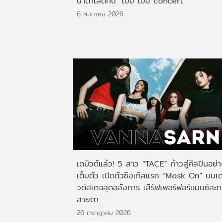
น้ำตาเล็ดกับ "เบิ้ม เบิ้ม concert"
6 สิงหาคม 2026
เดบิวต์แล้ว! 5 สาว “TACE” ก้าวสู่ศิลปินอย่
เต็มตัว เปิดตัวซิงเกิลแรก “Mask On” บนเด
วต์สเตจสุดอลังการ เสิร์ฟเพอร์ฟอร์แมนซ์สะ
สายตา
26 กรกฎาคม 2026