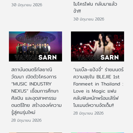
ไมโครโฟน กลับมาแล้ว
30 มิถุนายน 2026
จ้า!!!
30 มิถุนายน 2026
สถาบันดนตรีกัลยาณิ
“เมเบิ้ล–แป้งจี่” ร่ายมนตร์
วัฒนา เปิดตัวโครงการ
ความสุขใน BLEJIE 1st
“MUSIC INDUSTRY
Fanmeet in Thailand :
NEXUS” เชื่อมการศึกษา
Love is Magic แฟน
ศิลปิน และอุตสาหกรรม
คลับฟินหนักพร้อมเสิร์ฟ
ดนตรีไทย สร้างองค์ความ
โมเมนต์หวานจัดเต็ม!!
รู้สู่คนรุ่นใหม่
28 มิถุนายน 2026
28 มิถุนายน 2026