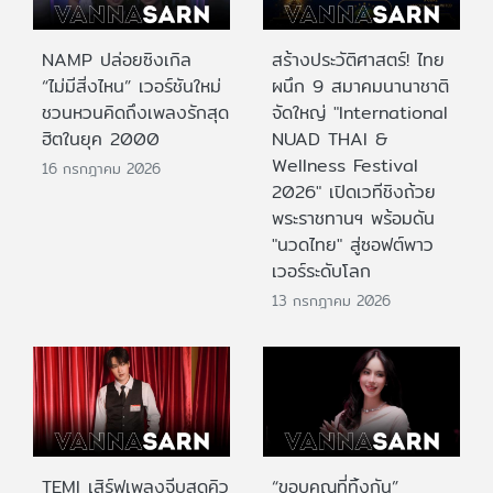
NAMP ปล่อยซิงเกิล
สร้างประวัติศาสตร์! ไทย
“ไม่มีสิ่งไหน” เวอร์ชันใหม่
ผนึก 9 สมาคมนานาชาติ
ชวนหวนคิดถึงเพลงรักสุด
จัดใหญ่ "International
ฮิตในยุค 2000
NUAD THAI &
Wellness Festival
16 กรกฎาคม 2026
2026" เปิดเวทีชิงถ้วย
พระราชทานฯ พร้อมดัน
"นวดไทย" สู่ซอฟต์พาว
เวอร์ระดับโลก
13 กรกฎาคม 2026
TEMI เสิร์ฟเพลงจีบสุดคิว
“ขอบคุณที่ทิ้งกัน”