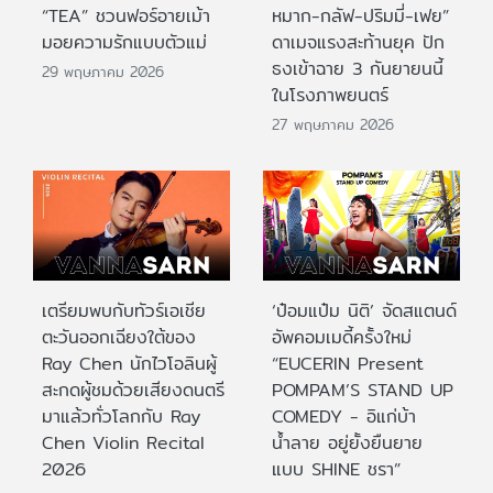
“TEA” ชวนฟอร์อายเม้า
หมาก-กลัฟ-ปริมมี่-เฟย”
มอยความรักแบบตัวแม่
ดาเมจแรงสะท้านยุค ปัก
ธงเข้าฉาย 3 กันยายนนี้
29 พฤษภาคม 2026
ในโรงภาพยนตร์
27 พฤษภาคม 2026
เตรียมพบกับทัวร์เอเชีย
‘ป๋อมแป๋ม นิติ’ จัดสแตนด์
ตะวันออกเฉียงใต้ของ
อัพคอมเมดี้ครั้งใหม่
Ray Chen นักไวโอลินผู้
“EUCERIN Present
สะกดผู้ชมด้วยเสียงดนตรี
POMPAM’S STAND UP
มาแล้วทั่วโลกกับ Ray
COMEDY - อิแก่บ้า
Chen Violin Recital
น้ำลาย อยู่ยั้งยืนยาย
2026
แบบ SHINE ชรา”