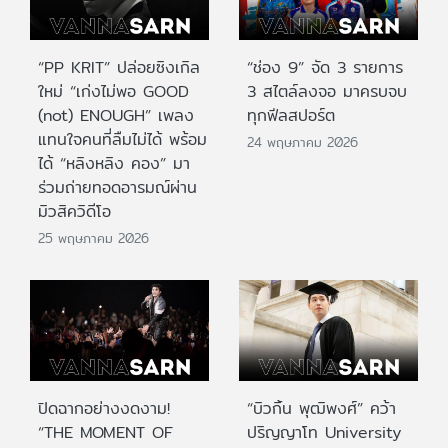
“PP KRIT” ปล่อยซิงเกิล
“ช่อง 9” จัด 3 รายการ
ใหม่ “เก่งไม่พอ GOOD
3 สไตล์ลงจอ มาครบจบ
(not) ENOUGH” เพลง
ทุกฟีลสปอร์ต
แทนใจคนที่ลืมไม่ได้ พร้อม
24 พฤษภาคม 2026
ได้ “หลิงหลิง คอง” มา
ร่วมถ่ายทอดอารมณ์ผ่าน
มิวสิควิดีโอ
25 พฤษภาคม 2026
ปิดฉากอย่างงดงาม!
“บิวกิ้น พุฒิพงศ์” คว้า
“THE MOMENT OF
ปริญญาโท University