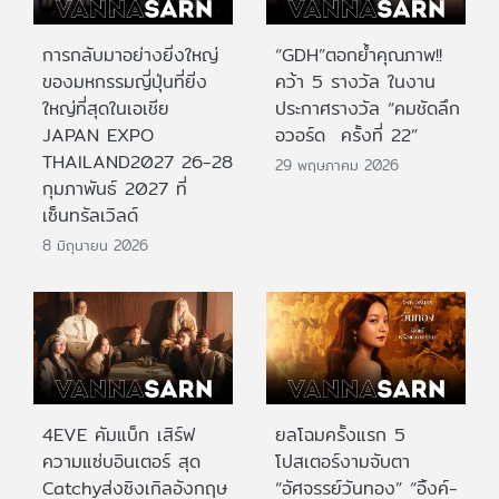
การกลับมาอย่างยิ่งใหญ่
“GDH”ตอกย้ำคุณภาพ!!
ของมหกรรมญี่ปุ่นที่ยิ่ง
คว้า 5 รางวัล ในงาน
ใหญ่ที่สุดในเอเชีย
ประกาศรางวัล “คมชัดลึก
JAPAN EXPO
อวอร์ด ครั้งที่ 22”
THAILAND2027 26-28
29 พฤษภาคม 2026
กุมภาพันธ์ 2027 ที่
เซ็นทรัลเวิลด์
8 มิถุนายน 2026
4EVE คัมแบ็ก เสิร์ฟ
ยลโฉมครั้งแรก 5
ความแซ่บอินเตอร์ สุด
โปสเตอร์งามจับตา
Catchyส่งซิงเกิลอังกฤษ
“อัศจรรย์วันทอง” “อิ้งค์-