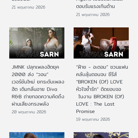
ตอบรับแรงเกินต้าน
21 พฤษภาคม 2026
21 พฤษภาคม 2026
JMNK ปลุกเพลงฮิตยุค
“ฝ้าย - อะตอม” ชวนแฟน
2000 ส่ง “วอน”
คลับลุ้นตอนจบ ซีรีส์
เวอร์ชันใหม่ ยกระดับเพลง
“BROKEN (Of) LOVE
ฮิต เติมกลิ่นอาย Diva
หัวใจช้ำรัก” ติดขอบจอ
R&B ถ่ายทอดความคิดถึง
ในงาน BROKEN (Of)
ผ่านเสียงทรงพลัง
LOVE : The Last
Promise
20 พฤษภาคม 2026
19 พฤษภาคม 2026