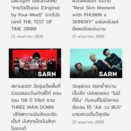
เสียงนุ่มๆ ในซิงเกิลใหม่
ผิวใสคนแรก ในงาน
“หายใจเป็นเธอ (Original
“Real Skin Moment
by Four-Mod)” จากโปร
with PHUWIN x
เจกต์ THE TEST OF
SKINOXY” แฟนคลับแห่
TIME 2000
ซัพพอร์ตแน่นงาน
13 พฤษภาคม 2026
13 พฤษภาคม 2026
สยามแตก! วัยรุ่นเต็มพื้นที่
Slapkiss ตอกย้ำความ
ร่วมฉลองวันเกิดพี่โก๋ ครบ
เจ็บลึก ปล่อยเพลง “ไม่มี
รอบ 50 ปี โก๋แก่ ชวน
ที่ยืน” กับคนที่ไม่มีสถานะ
THREE MAN DOWN
ชัดเจน ได้ “AA วง BUS”
เสิร์ฟความมันส์แบบจัด
มาแสดงเอ็มวีสุดอิน
เต็ม!! มันทุกเม็ดมันส์ทุก
12 พฤษภาคม 2026
โมเมนต์