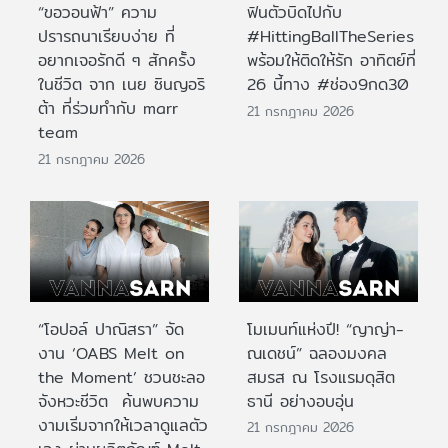
“ขอวอนฟ้า” ความ
ฟินตัวบิดไปกับ
ปรารถนาเรียบง่าย ที่
#HittingBallTheSeries
อยากเจอรักดี ๆ สักครั้ง
พร้อมให้ติดให้รัก อาทิตย์ที่
ในชีวิต จาก เนย ซินญอริ
26 นี้ทาง #ช่อง9กด30
ต้า ที่ร่วมทำกับ marr
21 กรกฎาคม 2026
team
21 กรกฎาคม 2026
“โอปอล์ ปาณิสรา” จัด
โมเมนท์แห่งปี! “ญาญ่า-
งาน ‘OABS Melt on
ณเดชน์” ฉลองมงคล
the Moment’ ชวนชะลอ
สมรส ณ โรงแรมดุสิต
จังหวะชีวิต ค้นพบความ
ธานี อย่างอบอุ่น
งามเริ่มจากให้เวลาดูแลตัว
21 กรกฎาคม 2026