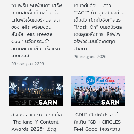
"ใบเฟิร์น พิมพ์ชนก" เสิร์ฟ
เดบิวต์แล้ว! 5 สาว
ความสดชื่นเต็มพิกัด! นั่ง
“TACE” ก้าวสู่ศิลปินอย่าง
แท่นพรีเซ็นเตอร์คนล่าสุด
เต็มตัว เปิดตัวซิงเกิลแรก
ของ elis พร้อมชวน
“Mask On” บนเดบิวต์ส
สัมผัส "elis Freeze
เตจสุดอลังการ เสิร์ฟเพ
Cool" นวัตกรรมผ้า
อร์ฟอร์แมนซ์สะกดทุก
อนามัยแบบเย็น ครั้งแรก
สายตา
จากเอลิส
26 กรกฎาคม 2026
26 กรกฎาคม 2026
สรุปผลงานประกาศรางวัล
"GDH" เปิดโผโปรเจกต์
“Thailand Y Content
ใหม่ใน "GDH CIRCLES
Awards 2025” เชิดชู
Feel Good โคจรความ