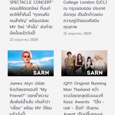
SPECTACLE CONCERT”
College London (UCL)
คอนเสิร์ตเฉดใหม่ ที่นนท์
ณ กรุงลอนดอน ประเทศ
ยกให้ค่ำคืนนี้ “ทุกคนคือ
อังกฤษ เป็นอีกก้าวแห่ง
คนสำคัญ” พร้อมปล่อย
ความภูมิใจของศิลปิน
MV ใหม่ “คำนั้น” ส่งท้าย
คุณภาพ
อัลบั้มแล้ววันนี้!
21 พฤษภาคม 2026
22 พฤษภาคม 2026
James Alyn ปล่อย
iQIYI Original Running
ซิงเกิลแรกของปี “My
Man Thailand คว้า
Friend?” ตอกย้ำความ
รางวัลแรกสุดปังบนเวที
สัมพันธ์ล้ำเส้น เกินคำว่า
Kazz Awards “โอ๊ต -
“เพื่อน” พร้อม MV ให้ชม
เจฟ - อิ้งค์” ตัวแทน
แล้ววันนี้!
Agent เป็นปลื้มกระแส