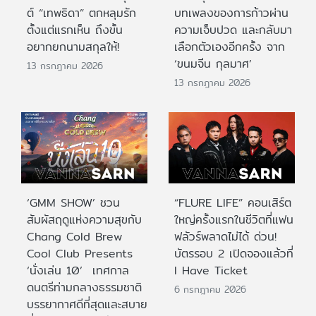
ต์ “เทพธิดา” ตกหลุมรัก
บทเพลงของการก้าวผ่าน
ตั้งแต่แรกเห็น ถึงขั้น
ความเจ็บปวด และกลับมา
อยากยกนามสกุลให้!
เลือกตัวเองอีกครั้ง จาก
‘ขนมจีน กุลมาศ’
13 กรกฎาคม 2026
13 กรกฎาคม 2026
‘GMM SHOW’ ชวน
“FLURE LIFE” คอนเสิร์ต
สัมผัสฤดูแห่งความสุขกับ
ใหญ่ครั้งแรกในชีวิตที่แฟน
Chang Cold Brew
ฟลัวร์พลาดไม่ได้ ด่วน!
Cool Club Presents
บัตรรอบ 2 เปิดจองแล้วที่
‘นั่งเล่น 10’ เทศกาล
I Have Ticket
ดนตรีท่ามกลางธรรมชาติ
6 กรกฎาคม 2026
บรรยากาศดีที่สุดและสบาย