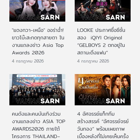
"แตงกวา-เหนือ" ออร่าฉ่ำ!
LOOKE ประกาศชื่อซีซั่น
ขาวโบ๊ะสะกดทุกสายตา ใน
สอง iQIYI Original
งานแถลงข่าว Asia Top
“GELBOYS 2 ตกอยู่ใน
Awards 2026
สถานะติ่งแฟน”
4 กรกฎาคม 2026
4 กรกฎาคม 2026
คนดังและคนบันเทิงร่วม
4 อัศจรรย์แท็กทีม
งานแถลงข่าว ASIA TOP
สร้างสรรค์ “อัศจรรย์จรย์
AWARDS2026 ภายใต้
วันทอง” พร้อมเผยภาพ
โครงการ THAILAND–
เบื้องหลังที่ไม่เคยเห็นครั้ง