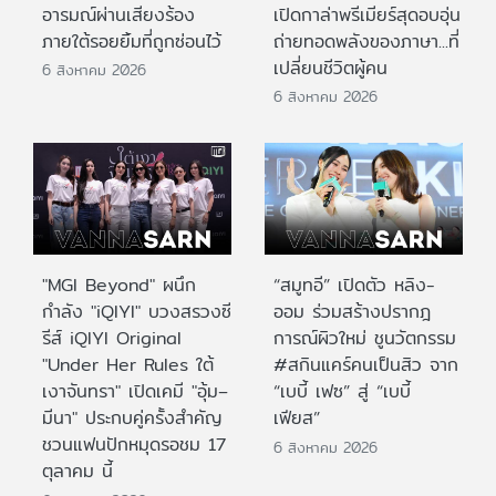
อารมณ์ผ่านเสียงร้อง
เปิดกาล่าพรีเมียร์สุดอบอุ่น
ภายใต้รอยยิ้มที่ถูกซ่อนไว้
ถ่ายทอดพลังของภาษา...ที่
เปลี่ยนชีวิตผู้คน
6 สิงหาคม 2026
6 สิงหาคม 2026
"MGI Beyond" ผนึก
“สมูทอี” เปิดตัว หลิง-
กำลัง "iQIYI" บวงสรวงซี
ออม ร่วมสร้างปรากฎ
รีส์ iQIYI Original
การณ์ผิวใหม่ ชูนวัตกรรม
"Under Her Rules ใต้
#สกินแคร์คนเป็นสิว จาก
เงาจันทรา" เปิดเคมี "อุ้ม–
“เบบี้ เฟซ” สู่ “เบบี้
มีนา" ประกบคู่ครั้งสำคัญ
เฟียส”
ชวนแฟนปักหมุดรอชม 17
6 สิงหาคม 2026
ตุลาคม นี้