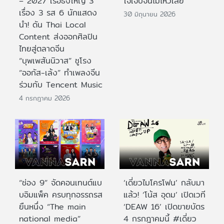
– 2027 เรือธงใหญ่ 3
ใจเจ็บจนไม่ไหวเลย
เรื่อง 3 รส 6 นักแสดง
30 มิถุนายน 2026
นำ! ดัน Thai Local
Content ส่งออกศิลปิน
ไทยสู่ตลาดจีน
“บุพเพสันนิวาส” ชูโรง
“ออกัส-เล้ง” ทำเพลงจีน
ร่วมกับ Tencent Music
4 กรกฎาคม 2026
“ช่อง 9” จัดคอนเทนต์แบ
‘เดี่ยวไมโครโฟน’ กลับมา
บอิมแพ็ค ครบทุกอรรถรส
แล้ว! ‘โน้ส อุดม’ เปิดเวที
ยืนหนึ่ง “The main
‘DEAW 16’ เปิดขายบัตร
national media”
4 กรกฎาคมนี้ #เดี่ยว