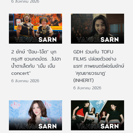
6 สิงหาคม 2026
2 ยักษ์ "ป๊อบ-โอ๊ต" บุก
GDH ร่วมกับ TOFU
กรุง!!! ชวนกดบัตร. ..ไปฮา
FILMS ปล่อยตัวอย่าง
น้ำตาเล็ดกับ "เบิ้ม เบิ้ม
แรก! ภาพยนตร์ฟอร์มยักษ์
concert"
'คุณยายวรนาฏ'
(INHERIT)
6 สิงหาคม 2026
6 สิงหาคม 2026