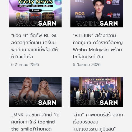
“ช่อง 9” จัดทัพ BL GL
“BILLKIN” สร้างความ
ลงจอทุกวีคเอน เตรียม
ภาคภูมิใจ คว้ารางวัลใหญ่
พบกับมวลเคมีที่พร้อมให้
Weibo Malaysia พร้อม
หัวใจเต้นรัว
โชว์สุดประทับใจ
6 สิงหาคม 2026
6 สิงหาคม 2026
JMNK ส่งซิงเกิลใหม่ ‘ไม่
"ล่าม" ภาพยนตร์สร้างจาก
คิดถึงเท่าไหร่ (behind
เรื่องจริงของ
the smile)’ถ่ายทอด
"เบญจวรรณ ภูมิแสน"