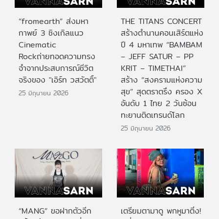
“fromearth” ส่งมหา
THE TITANS CONCERT
กาพย์ 3 ซิงเกิลแนว
สร้างตำนานคอนเสิร์ตแห่ง
Cinematic
ปี 4 มหาเทพ “BAMBAM
Rockถ่ายทอดความทรง
– JEFF SATUR – PP
จำจากประสบการณ์ชีวิต
KRIT – TIMETHAI”
จริงของ "เอิร์ท วสวัตติ์"
สร้าง “สงครามแห่งความ
สุข” สุดตราตรึง ครอง X
25 มิถุนายน 2026
อันดับ 1 ไทย 2 วันซ้อน
ทะยานติดเทรนด์โลก
25 มิถุนายน 2026
“MANG” ขอฝากตัวอีก
เตรียมตามาดู พกหูมาติ่ง!