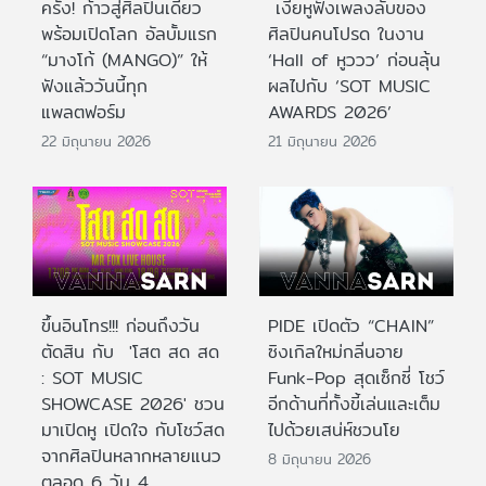
ครั้ง! ก้าวสู่ศิลปินเดี่ยว
เงี่ยหูฟังเพลงลับของ
พร้อมเปิดโลก อัลบั้มแรก
ศิลปินคนโปรด ในงาน
“มางโก้ (MANGO)” ให้
‘Hall of หูววว’ ก่อนลุ้น
ฟังแล้ววันนี้ทุก
ผลไปกับ ‘SOT MUSIC
แพลตฟอร์ม
AWARDS 2026’
22 มิถุนายน 2026
21 มิถุนายน 2026
ขึ้นอินโทร!!! ก่อนถึงวัน
PIDE เปิดตัว “CHAIN”
ตัดสิน กับ 'โสต สด สด
ซิงเกิลใหม่กลิ่นอาย
: SOT MUSIC
Funk-Pop สุดเซ็กซี่ โชว์
SHOWCASE 2026' ชวน
อีกด้านที่ทั้งขี้เล่นและเต็ม
มาเปิดหู เปิดใจ กับโชว์สด
ไปด้วยเสน่ห์ชวนโย
จากศิลปินหลากหลายแนว
8 มิถุนายน 2026
ตลอด 6 วัน 4