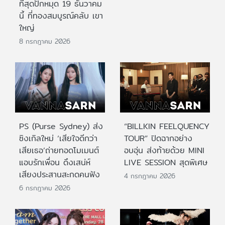
ที่สุดปักหมุด 19 ธันวาคม
นี้ ที่ทองสมบูรณ์คลับ เขา
ใหญ่
8 กรกฎาคม 2026
PS (Purse Sydney) ส่ง
“BILLKIN FEELQUENCY
ซิงเกิลใหม่ ‘เสียใจดีกว่า
TOUR” ปิดฉากอย่าง
เสียเธอ’ถ่ายทอดโมเมนต์
อบอุ่น ส่งท้ายด้วย MINI
แอบรักเพื่อน ดึงเสน่ห์
LIVE SESSION สุดพิเศษ
เสียงประสานสะกดคนฟัง
4 กรกฎาคม 2026
6 กรกฎาคม 2026