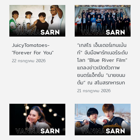
JuicyTomatoes-
“เกสโร เอ็นเตอร์เทนเม้น
"Forever For You"
ท์” จับมือพาร์ทเนอร์ระดับ
โลก “Blue River Film”
22 กรกฎาคม 2026
แถลงข่าวเปิดตัวภาพ
ยนตร์แอ็กชั่น “นายขนม
ต้ม” ณ สโมสรทหารบก
21 กรกฎาคม 2026