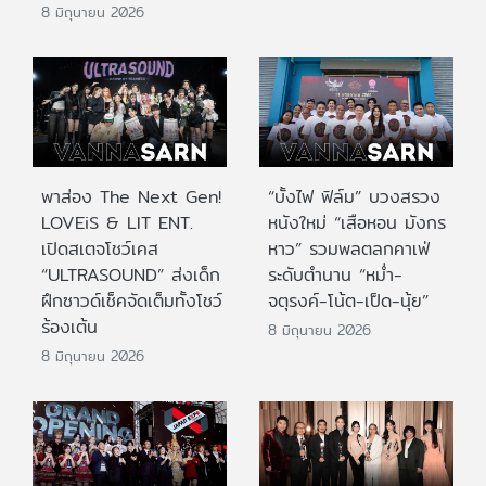
8 มิถุนายน 2026
พาส่อง The Next Gen!
“บั้งไฟ ฟิล์ม” บวงสรวง
LOVEiS & LIT ENT.
หนังใหม่ “เสือหอน มังกร
เปิดสเตจโชว์เคส
หาว” รวมพลตลกคาเฟ่
“ULTRASOUND” ส่งเด็ก
ระดับตำนาน “หม่ำ-
ฝึกซาวด์เช็คจัดเต็มทั้งโชว์
จตุรงค์-โน้ต-เป็ด-นุ้ย”
ร้องเต้น
8 มิถุนายน 2026
8 มิถุนายน 2026