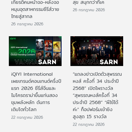
เกียรติคนหน้าจอ-หลังจอ
สุข สนุกกว่าที่เค
หนุนอุตสาหกรรมซีรีส์วาย
26 กรกฎาคม 2026
ไทยสู่สากล
26 กรกฎาคม 2026
iQIYI International
“แถลงข่าวเปิดตัวสุพรรณ
เผยเทรนด์คอนเทนต์ครึ่งปี
หงส์ ครั้งที่ 34 ประจำปี
แรก 2026 ซีรีส์จีนและ
2568” เปิดโผรางวัล
ไมโครดราม่าขึ้นแท่นสอง
“สุพรรณหงส์ครั้งที่ 34
ขุมพลังหลัก ดันการ
ประจำปี 2568” “ผีใช้ได้
เติบโตทั่วโลก
ค่ะ” ท็อปฟอร์มเข้าชิง
สูงสุด 15 รางวัล
22 กรกฎาคม 2026
22 กรกฎาคม 2026