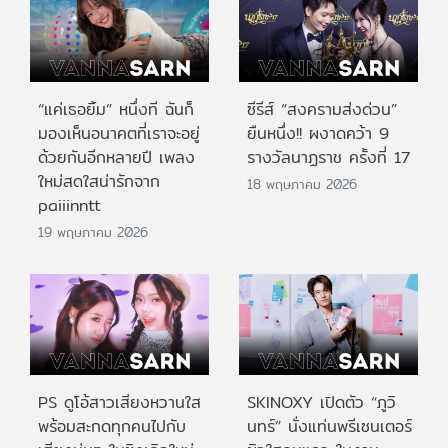
“แค่เธอยิ้ม” หนึ่งที ฉันก็
ซีรีส์ “สงครามส่งด่วน”
มองเห็นอนาคตที่เราจะอยู่
ยืนหนึ่ง!! ผงาดคว้า 9
ด้วยกันอีกหลายปี เพลง
รางวัลนาฏราช ครั้งที่ 17
ใหม่สดใสน่ารักจาก
18 พฤษภาคม 2026
paiiinntt
19 พฤษภาคม 2026
PS ดูโอ้สาวเสียงหวานใส
SKINOXY เปิดตัว “ภูวิ
พร้อมสะกดทุกคนไปกับ
นทร์” นั่งแท่นพรีเซนเตอร์