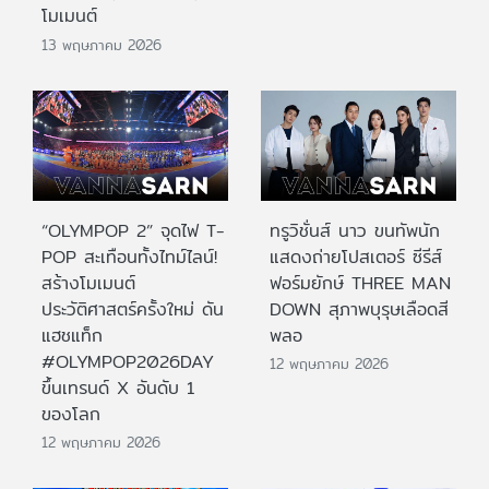
โมเมนต์
13 พฤษภาคม 2026
“OLYMPOP 2” จุดไฟ T-
ทรูวิชั่นส์ นาว ขนทัพนัก
POP สะเทือนทั้งไทม์ไลน์!
แสดงถ่ายโปสเตอร์ ซีรีส์
สร้างโมเมนต์
ฟอร์มยักษ์ THREE MAN
ประวัติศาสตร์ครั้งใหม่ ดัน
DOWN สุภาพบุรุษเลือดสี
แฮชแท็ก
พลอ
#OLYMPOP2026DAY
12 พฤษภาคม 2026
ขึ้นเทรนด์ X อันดับ 1
ของโลก
12 พฤษภาคม 2026