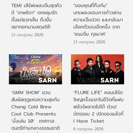
TEMI เสิร์ฟเพลงจีบสุดคิว
“ขอบคุณที่ทิ้งกัน”
ต์ “เทพธิดา” ตกหลุมรัก
บทเพลงของการก้าวผ่าน
ตั้งแต่แรกเห็น ถึงขั้น
ความเจ็บปวด และกลับมา
อยากยกนามสกุลให้!
เลือกตัวเองอีกครั้ง จาก
‘ขนมจีน กุลมาศ’
13 กรกฎาคม 2026
13 กรกฎาคม 2026
‘GMM SHOW’ ชวน
“FLURE LIFE” คอนเสิร์ต
สัมผัสฤดูแห่งความสุขกับ
ใหญ่ครั้งแรกในชีวิตที่แฟน
Chang Cold Brew
ฟลัวร์พลาดไม่ได้ ด่วน!
Cool Club Presents
บัตรรอบ 2 เปิดจองแล้วที่
‘นั่งเล่น 10’ เทศกาล
I Have Ticket
ดนตรีท่ามกลางธรรมชาติ
6 กรกฎาคม 2026