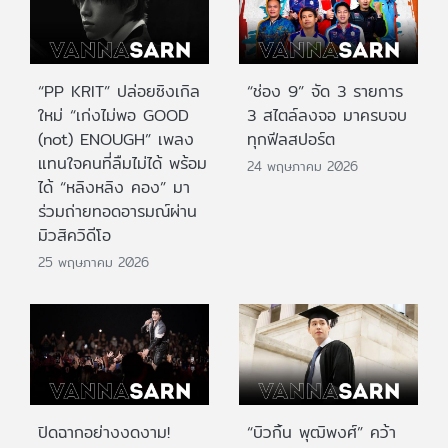
“PP KRIT” ปล่อยซิงเกิล
“ช่อง 9” จัด 3 รายการ
ใหม่ “เก่งไม่พอ GOOD
3 สไตล์ลงจอ มาครบจบ
(not) ENOUGH” เพลง
ทุกฟีลสปอร์ต
แทนใจคนที่ลืมไม่ได้ พร้อม
24 พฤษภาคม 2026
ได้ “หลิงหลิง คอง” มา
ร่วมถ่ายทอดอารมณ์ผ่าน
มิวสิควิดีโอ
25 พฤษภาคม 2026
ปิดฉากอย่างงดงาม!
“บิวกิ้น พุฒิพงศ์” คว้า