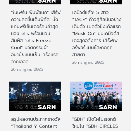
"ใบเฟิร์น พิมพ์ชนก" เสิร์ฟ
เดบิวต์แล้ว! 5 สาว
ความสดชื่นเต็มพิกัด! นั่ง
“TACE” ก้าวสู่ศิลปินอย่าง
แท่นพรีเซ็นเตอร์คนล่าสุด
เต็มตัว เปิดตัวซิงเกิลแรก
ของ elis พร้อมชวน
“Mask On” บนเดบิวต์ส
สัมผัส "elis Freeze
เตจสุดอลังการ เสิร์ฟเพ
Cool" นวัตกรรมผ้า
อร์ฟอร์แมนซ์สะกดทุก
อนามัยแบบเย็น ครั้งแรก
สายตา
จากเอลิส
26 กรกฎาคม 2026
26 กรกฎาคม 2026
สรุปผลงานประกาศรางวัล
"GDH" เปิดโผโปรเจกต์
“Thailand Y Content
ใหม่ใน "GDH CIRCLES