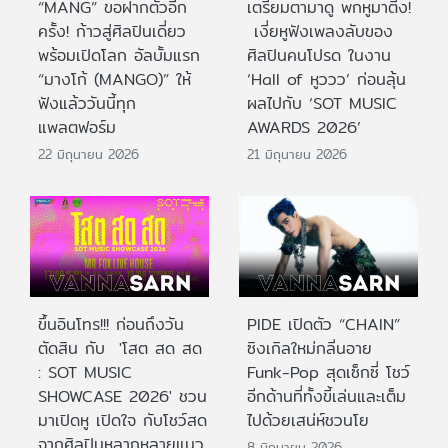
“MANG” ขอฝากตัวอีก
เตรียมตามาดู พกหูมาติ่ง!
ครั้ง! ก้าวสู่ศิลปินเดี่ยว
เงี่ยหูฟังเพลงลับของ
พร้อมเปิดโลก อัลบั้มแรก
ศิลปินคนโปรด ในงาน
“มางโก้ (MANGO)” ให้
‘Hall of หูววว’ ก่อนลุ้น
ฟังแล้ววันนี้ทุก
ผลไปกับ ‘SOT MUSIC
แพลตฟอร์ม
AWARDS 2026’
22 มิถุนายน 2026
21 มิถุนายน 2026
ขึ้นอินโทร!!! ก่อนถึงวัน
PIDE เปิดตัว “CHAIN”
ตัดสิน กับ 'โสต สด สด
ซิงเกิลใหม่กลิ่นอาย
: SOT MUSIC
Funk-Pop สุดเซ็กซี่ โชว์
SHOWCASE 2026' ชวน
อีกด้านที่ทั้งขี้เล่นและเต็ม
มาเปิดหู เปิดใจ กับโชว์สด
ไปด้วยเสน่ห์ชวนโย
จากศิลปินหลากหลายแนว
8 มิถุนายน 2026