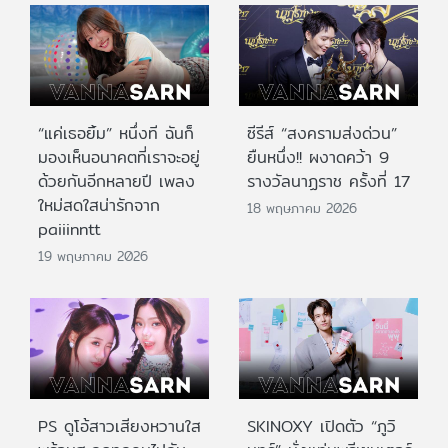
“แค่เธอยิ้ม” หนึ่งที ฉันก็
ซีรีส์ “สงครามส่งด่วน”
มองเห็นอนาคตที่เราจะอยู่
ยืนหนึ่ง!! ผงาดคว้า 9
ด้วยกันอีกหลายปี เพลง
รางวัลนาฏราช ครั้งที่ 17
ใหม่สดใสน่ารักจาก
18 พฤษภาคม 2026
paiiinntt
19 พฤษภาคม 2026
PS ดูโอ้สาวเสียงหวานใส
SKINOXY เปิดตัว “ภูวิ