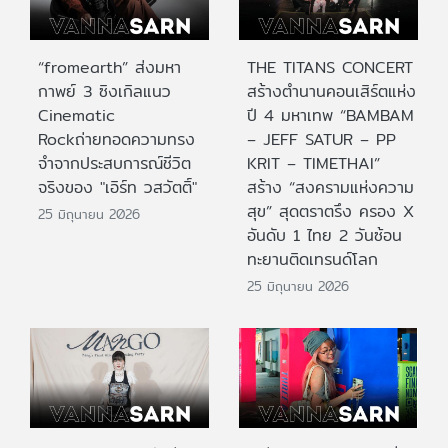
“fromearth” ส่งมหา
THE TITANS CONCERT
กาพย์ 3 ซิงเกิลแนว
สร้างตำนานคอนเสิร์ตแห่ง
Cinematic
ปี 4 มหาเทพ “BAMBAM
Rockถ่ายทอดความทรง
– JEFF SATUR – PP
จำจากประสบการณ์ชีวิต
KRIT – TIMETHAI”
จริงของ "เอิร์ท วสวัตติ์"
สร้าง “สงครามแห่งความ
สุข” สุดตราตรึง ครอง X
25 มิถุนายน 2026
อันดับ 1 ไทย 2 วันซ้อน
ทะยานติดเทรนด์โลก
25 มิถุนายน 2026