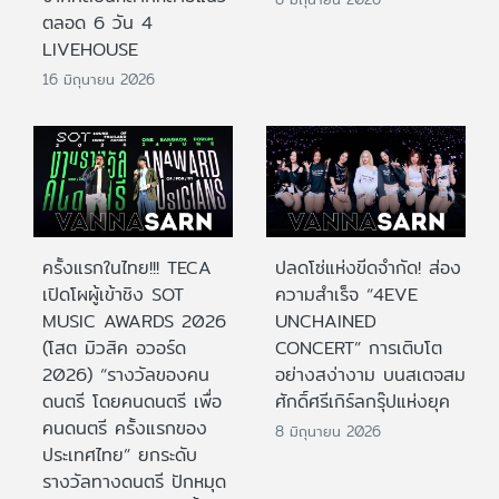
ตลอด 6 วัน 4
LIVEHOUSE
16 มิถุนายน 2026
ครั้งแรกในไทย!!! TECA
ปลดโซ่แห่งขีดจำกัด! ส่อง
เปิดโผผู้เข้าชิง SOT
ความสำเร็จ “4EVE
MUSIC AWARDS 2026
UNCHAINED
(โสต มิวสิค อวอร์ด
CONCERT” การเติบโต
2026) “รางวัลของคน
อย่างสง่างาม บนสเตจสม
ดนตรี โดยคนดนตรี เพื่อ
ศักดิ์ศรีเกิร์ลกรุ๊ปแห่งยุค
คนดนตรี ครั้งแรกของ
8 มิถุนายน 2026
ประเทศไทย” ยกระดับ
รางวัลทางดนตรี ปักหมุด