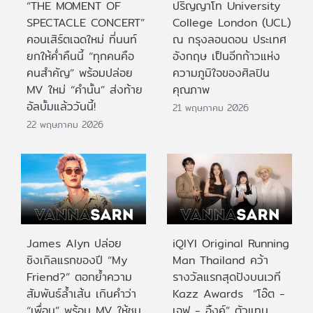
“THE MOMENT OF
ปริญญาโท University
SPECTACLE CONCERT”
College London (UCL)
คอนเสิร์ตเฉดใหม่ ที่นนท์
ณ กรุงลอนดอน ประเทศ
ยกให้ค่ำคืนนี้ “ทุกคนคือ
อังกฤษ เป็นอีกก้าวแห่ง
คนสำคัญ” พร้อมปล่อย
ความภูมิใจของศิลปิน
MV ใหม่ “คำนั้น” ส่งท้าย
คุณภาพ
อัลบั้มแล้ววันนี้!
21 พฤษภาคม 2026
22 พฤษภาคม 2026
James Alyn ปล่อย
iQIYI Original Running
ซิงเกิลแรกของปี “My
Man Thailand คว้า
Friend?” ตอกย้ำความ
รางวัลแรกสุดปังบนเวที
สัมพันธ์ล้ำเส้น เกินคำว่า
Kazz Awards “โอ๊ต -
“เพื่อน” พร้อม MV ให้ชม
เจฟ - อิ้งค์” ตัวแทน