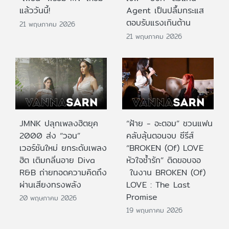
แล้ววันนี้!
Agent เป็นปลื้มกระแส
ตอบรับแรงเกินต้าน
21 พฤษภาคม 2026
21 พฤษภาคม 2026
JMNK ปลุกเพลงฮิตยุค
“ฝ้าย - อะตอม” ชวนแฟน
2000 ส่ง “วอน”
คลับลุ้นตอนจบ ซีรีส์
เวอร์ชันใหม่ ยกระดับเพลง
“BROKEN (Of) LOVE
ฮิต เติมกลิ่นอาย Diva
หัวใจช้ำรัก” ติดขอบจอ
R&B ถ่ายทอดความคิดถึง
ในงาน BROKEN (Of)
ผ่านเสียงทรงพลัง
LOVE : The Last
Promise
20 พฤษภาคม 2026
19 พฤษภาคม 2026