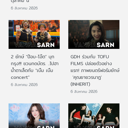
ตุลาคม นี้
6 สิงหาคม 2026
2 ยักษ์ "ป๊อบ-โอ๊ต" บุก
GDH ร่วมกับ TOFU
กรุง!!! ชวนกดบัตร. ..ไปฮา
FILMS ปล่อยตัวอย่าง
น้ำตาเล็ดกับ "เบิ้ม เบิ้ม
แรก! ภาพยนตร์ฟอร์มยักษ์
concert"
'คุณยายวรนาฏ'
(INHERIT)
6 สิงหาคม 2026
6 สิงหาคม 2026