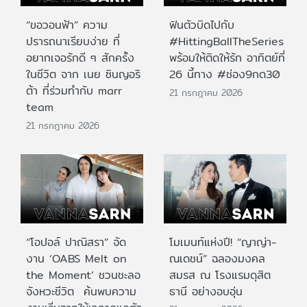
“ขอวอนฟ้า” ความ
ฟินตัวบิดไปกับ
ปรารถนาเรียบง่าย ที่
#HittingBallTheSeries
อยากเจอรักดี ๆ สักครั้ง
พร้อมให้ติดให้รัก อาทิตย์ที่
ในชีวิต จาก เนย ซินญอริ
26 นี้ทาง #ช่อง9กด30
ต้า ที่ร่วมทำกับ marr
21 กรกฎาคม 2026
team
21 กรกฎาคม 2026
“โอปอล์ ปาณิสรา” จัด
โมเมนท์แห่งปี! “ญาญ่า-
งาน ‘OABS Melt on
ณเดชน์” ฉลองมงคล
the Moment’ ชวนชะลอ
สมรส ณ โรงแรมดุสิต
จังหวะชีวิต ค้นพบความ
ธานี อย่างอบอุ่น