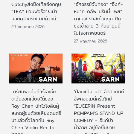
Catchyส่งซิงเกิลอังกฤษ
“อัศจรรย์วันทอง” “อิ้งค์-
“TEA” ชวนฟอร์อายเม้า
หมาก-กลัฟ-ปริมมี่-เฟย”
มอยความรักแบบตัวแม่
ดาเมจแรงสะท้านยุค ปัก
ธงเข้าฉาย 3 กันยายนนี้
29 พฤษภาคม 2026
ในโรงภาพยนตร์
27 พฤษภาคม 2026
เตรียมพบกับทัวร์เอเชีย
‘ป๋อมแป๋ม นิติ’ จัดสแตนด์
ตะวันออกเฉียงใต้ของ
อัพคอมเมดี้ครั้งใหม่
Ray Chen นักไวโอลินผู้
“EUCERIN Present
สะกดผู้ชมด้วยเสียงดนตรี
POMPAM’S STAND UP
มาแล้วทั่วโลกกับ Ray
COMEDY - อิแก่บ้า
Chen Violin Recital
น้ำลาย อยู่ยั้งยืนยาย