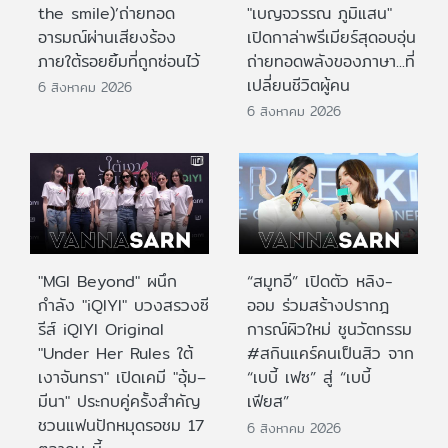
the smile)’ถ่ายทอด
"เบญจวรรณ ภูมิแสน"
อารมณ์ผ่านเสียงร้อง
เปิดกาล่าพรีเมียร์สุดอบอุ่น
ภายใต้รอยยิ้มที่ถูกซ่อนไว้
ถ่ายทอดพลังของภาษา...ที่
เปลี่ยนชีวิตผู้คน
6 สิงหาคม 2026
6 สิงหาคม 2026
"MGI Beyond" ผนึก
“สมูทอี” เปิดตัว หลิง-
กำลัง "iQIYI" บวงสรวงซี
ออม ร่วมสร้างปรากฎ
รีส์ iQIYI Original
การณ์ผิวใหม่ ชูนวัตกรรม
"Under Her Rules ใต้
#สกินแคร์คนเป็นสิว จาก
เงาจันทรา" เปิดเคมี "อุ้ม–
“เบบี้ เฟซ” สู่ “เบบี้
มีนา" ประกบคู่ครั้งสำคัญ
เฟียส”
ชวนแฟนปักหมุดรอชม 17
6 สิงหาคม 2026