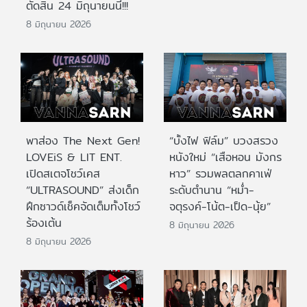
ตัดสิน 24 มิถุนายนนี้!!!
8 มิถุนายน 2026
พาส่อง The Next Gen!
“บั้งไฟ ฟิล์ม” บวงสรวง
LOVEiS & LIT ENT.
หนังใหม่ “เสือหอน มังกร
เปิดสเตจโชว์เคส
หาว” รวมพลตลกคาเฟ่
“ULTRASOUND” ส่งเด็ก
ระดับตำนาน “หม่ำ-
ฝึกซาวด์เช็คจัดเต็มทั้งโชว์
จตุรงค์-โน้ต-เป็ด-นุ้ย”
ร้องเต้น
8 มิถุนายน 2026
8 มิถุนายน 2026