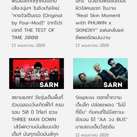
พร้อมสะกดทุกคนไปกับ
นทร์” นั่งแท่นพรีเซนเตอร์
เสียงนุ่มๆ ในซิงเกิลใหม่
ผิวใสคนแรก ในงาน
“หายใจเป็นเธอ (Original
“Real Skin Moment
by Four-Mod)” จากโปร
with PHUWIN x
เจกต์ THE TEST OF
SKINOXY” แฟนคลับแห่
TIME 2000
ซัพพอร์ตแน่นงาน
13 พฤษภาคม 2026
13 พฤษภาคม 2026
สยามแตก! วัยรุ่นเต็มพื้นที่
Slapkiss ตอกย้ำความ
ร่วมฉลองวันเกิดพี่โก๋ ครบ
เจ็บลึก ปล่อยเพลง “ไม่มี
รอบ 50 ปี โก๋แก่ ชวน
ที่ยืน” กับคนที่ไม่มีสถานะ
THREE MAN DOWN
ชัดเจน ได้ “AA วง BUS”
เสิร์ฟความมันส์แบบจัด
มาแสดงเอ็มวีสุดอิน
เต็ม!! มันทุกเม็ดมันส์ทุก
12 พฤษภาคม 2026