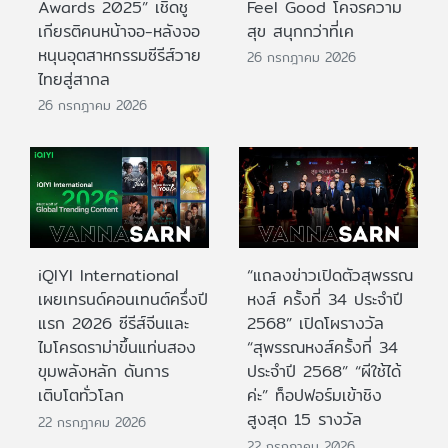
Awards 2025” เชิดชู
Feel Good โคจรความ
เกียรติคนหน้าจอ-หลังจอ
สุข สนุกกว่าที่เค
หนุนอุตสาหกรรมซีรีส์วาย
26 กรกฎาคม 2026
ไทยสู่สากล
26 กรกฎาคม 2026
iQIYI International
“แถลงข่าวเปิดตัวสุพรรณ
เผยเทรนด์คอนเทนต์ครึ่งปี
หงส์ ครั้งที่ 34 ประจำปี
แรก 2026 ซีรีส์จีนและ
2568” เปิดโผรางวัล
ไมโครดราม่าขึ้นแท่นสอง
“สุพรรณหงส์ครั้งที่ 34
ขุมพลังหลัก ดันการ
ประจำปี 2568” “ผีใช้ได้
เติบโตทั่วโลก
ค่ะ” ท็อปฟอร์มเข้าชิง
สูงสุด 15 รางวัล
22 กรกฎาคม 2026
22 กรกฎาคม 2026