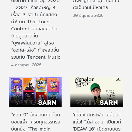
ประกาศ Line Up 2026
(Twilightship)” ทั้งที่ใน
– 2027 เรือธงใหญ่ 3
ใจเจ็บจนไม่ไหวเลย
เรื่อง 3 รส 6 นักแสดง
30 มิถุนายน 2026
นำ! ดัน Thai Local
Content ส่งออกศิลปิน
ไทยสู่ตลาดจีน
“บุพเพสันนิวาส” ชูโรง
“ออกัส-เล้ง” ทำเพลงจีน
ร่วมกับ Tencent Music
4 กรกฎาคม 2026
“ช่อง 9” จัดคอนเทนต์แบ
‘เดี่ยวไมโครโฟน’ กลับมา
บอิมแพ็ค ครบทุกอรรถรส
แล้ว! ‘โน้ส อุดม’ เปิดเวที
ยืนหนึ่ง “The main
‘DEAW 16’ เปิดขายบัตร