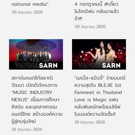
national media”
4 กรกฎาคมนี้ #เดี่ยว
ไมโครโฟน กลับมาแล้ว
30 มิถุนายน 2026
จ้า!!!
30 มิถุนายน 2026
สถาบันดนตรีกัลยาณิ
“เมเบิ้ล–แป้งจี่” ร่ายมนตร์
วัฒนา เปิดตัวโครงการ
ความสุขใน BLEJIE 1st
“MUSIC INDUSTRY
Fanmeet in Thailand :
NEXUS” เชื่อมการศึกษา
Love is Magic แฟน
ศิลปิน และอุตสาหกรรม
คลับฟินหนักพร้อมเสิร์ฟ
ดนตรีไทย สร้างองค์ความ
โมเมนต์หวานจัดเต็ม!!
รู้สู่คนรุ่นใหม่
28 มิถุนายน 2026
28 มิถุนายน 2026