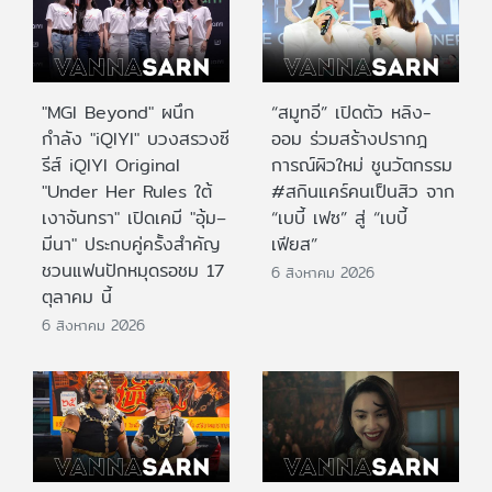
"MGI Beyond" ผนึก
“สมูทอี” เปิดตัว หลิง-
กำลัง "iQIYI" บวงสรวงซี
ออม ร่วมสร้างปรากฎ
รีส์ iQIYI Original
การณ์ผิวใหม่ ชูนวัตกรรม
"Under Her Rules ใต้
#สกินแคร์คนเป็นสิว จาก
เงาจันทรา" เปิดเคมี "อุ้ม–
“เบบี้ เฟซ” สู่ “เบบี้
มีนา" ประกบคู่ครั้งสำคัญ
เฟียส”
ชวนแฟนปักหมุดรอชม 17
6 สิงหาคม 2026
ตุลาคม นี้
6 สิงหาคม 2026