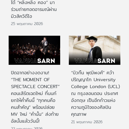
ได้ “หลิงหลิง คอง” มา
ร่วมถ่ายทอดอารมณ์ผ่าน
มิวสิควิดีโอ
25 พฤษภาคม 2026
ปิดฉากอย่างงดงาม!
“บิวกิ้น พุฒิพงศ์” คว้า
“THE MOMENT OF
ปริญญาโท University
SPECTACLE CONCERT”
College London (UCL)
คอนเสิร์ตเฉดใหม่ ที่นนท์
ณ กรุงลอนดอน ประเทศ
ยกให้ค่ำคืนนี้ “ทุกคนคือ
อังกฤษ เป็นอีกก้าวแห่ง
คนสำคัญ” พร้อมปล่อย
ความภูมิใจของศิลปิน
MV ใหม่ “คำนั้น” ส่งท้าย
คุณภาพ
อัลบั้มแล้ววันนี้!
21 พฤษภาคม 2026
22 พฤษภาคม 2026