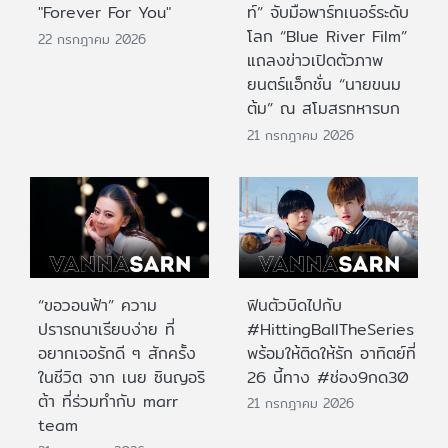
"Forever For You"
ท์” จับมือพาร์ทเนอร์ระดับ
โลก “Blue River Film”
22 กรกฎาคม 2026
แถลงข่าวเปิดตัวภาพ
ยนตร์แอ็กชั่น “นายขนม
ต้ม” ณ สโมสรทหารบก
21 กรกฎาคม 2026
“ขอวอนฟ้า” ความ
ฟินตัวบิดไปกับ
ปรารถนาเรียบง่าย ที่
#HittingBallTheSeries
อยากเจอรักดี ๆ สักครั้ง
พร้อมให้ติดให้รัก อาทิตย์ที่
ในชีวิต จาก เนย ซินญอริ
26 นี้ทาง #ช่อง9กด30
ต้า ที่ร่วมทำกับ marr
21 กรกฎาคม 2026
team