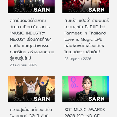
สถาบันดนตรีกัลยาณิ
“เมเบิ้ล–แป้งจี่” ร่ายมนตร์
วัฒนา เปิดตัวโครงการ
ความสุขใน BLEJIE 1st
“MUSIC INDUSTRY
Fanmeet in Thailand :
NEXUS” เชื่อมการศึกษา
Love is Magic แฟน
ศิลปิน และอุตสาหกรรม
คลับฟินหนักพร้อมเสิร์ฟ
ดนตรีไทย สร้างองค์ความ
โมเมนต์หวานจัดเต็ม!!
รู้สู่คนรุ่นใหม่
28 มิถุนายน 2026
28 มิถุนายน 2026
ความสุขล้นเวทีคอนเสิร์ต
SOT MUSIC AWARDS
“ฟรายเดย์ 30 ปี ฉันมี
2026 (SOUND OF