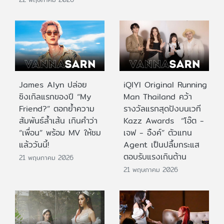
James Alyn ปล่อย
iQIYI Original Running
ซิงเกิลแรกของปี “My
Man Thailand คว้า
Friend?” ตอกย้ำความ
รางวัลแรกสุดปังบนเวที
สัมพันธ์ล้ำเส้น เกินคำว่า
Kazz Awards “โอ๊ต -
“เพื่อน” พร้อม MV ให้ชม
เจฟ - อิ้งค์” ตัวแทน
แล้ววันนี้!
Agent เป็นปลื้มกระแส
ตอบรับแรงเกินต้าน
21 พฤษภาคม 2026
21 พฤษภาคม 2026