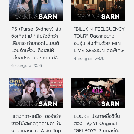
PS (Purse Sydney) ส่ง
“BILLKIN FEELQUENCY
ซิงเกิลใหม่ ‘เสียใจดีกว่า
TOUR” ปิดฉากอย่าง
เสียเธอ’ถ่ายทอดโมเมนต์
อบอุ่น ส่งท้ายด้วย MINI
แอบรักเพื่อน ดึงเสน่ห์
LIVE SESSION สุดพิเศษ
เสียงประสานสะกดคนฟัง
4 กรกฎาคม 2026
6 กรกฎาคม 2026
"แตงกวา-เหนือ" ออร่าฉ่ำ!
LOOKE ประกาศชื่อซีซั่น
ขาวโบ๊ะสะกดทุกสายตา ใน
สอง iQIYI Original
งานแถลงข่าว Asia Top
“GELBOYS 2 ตกอยู่ใน