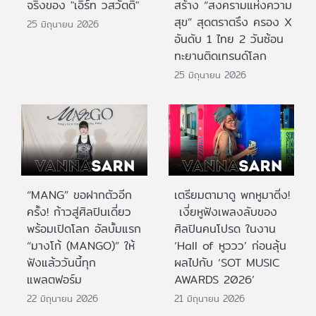
จริงของ "เอิร์ท วสวัตติ์"
สร้าง “สงครามแห่งความ
สุข” สุดตราตรึง ครอง X
25 มิถุนายน 2026
อันดับ 1 ไทย 2 วันซ้อน
ทะยานติดเทรนด์โลก
25 มิถุนายน 2026
“MANG” ขอฝากตัวอีก
เตรียมตามาดู พกหูมาติ่ง!
ครั้ง! ก้าวสู่ศิลปินเดี่ยว
เงี่ยหูฟังเพลงลับของ
พร้อมเปิดโลก อัลบั้มแรก
ศิลปินคนโปรด ในงาน
“มางโก้ (MANGO)” ให้
‘Hall of หูววว’ ก่อนลุ้น
ฟังแล้ววันนี้ทุก
ผลไปกับ ‘SOT MUSIC
แพลตฟอร์ม
AWARDS 2026’
22 มิถุนายน 2026
21 มิถุนายน 2026