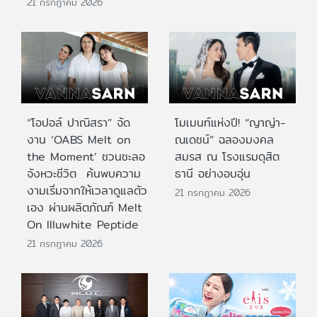
21 กรกฎาคม 2026
“โอปอล์ ปาณิสรา” จัด
โมเมนท์แห่งปี! “ญาญ่า-
งาน ‘OABS Melt on
ณเดชน์” ฉลองมงคล
the Moment’ ชวนชะลอ
สมรส ณ โรงแรมดุสิต
จังหวะชีวิต ค้นพบความ
ธานี อย่างอบอุ่น
งามเริ่มจากให้เวลาดูแลตัว
21 กรกฎาคม 2026
เอง ผ่านผลิตภัณฑ์ Melt
On Illuwhite Peptide
21 กรกฎาคม 2026