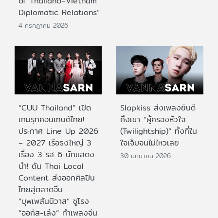
of Thailand–Vietnam
Diplomatic Relations”
4 กรกฎาคม 2026
“CUU Thailand” เปิด
Slapkiss ส่งเพลงยินดี
เกมรุกคอนเทนต์ไทย!
ถึงเขา “ผู้ครองหัวใจ
ประกาศ Line Up 2026
(Twilightship)” ทั้งที่ใน
– 2027 เรือธงใหญ่ 3
ใจเจ็บจนไม่ไหวเลย
เรื่อง 3 รส 6 นักแสดง
30 มิถุนายน 2026
นำ! ดัน Thai Local
Content ส่งออกศิลปิน
ไทยสู่ตลาดจีน
“บุพเพสันนิวาส” ชูโรง
“ออกัส-เล้ง” ทำเพลงจีน