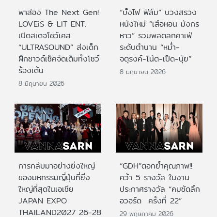
พาส่อง The Next Gen!
“บั้งไฟ ฟิล์ม” บวงสรวง
LOVEiS & LIT ENT.
หนังใหม่ “เสือหอน มังกร
เปิดสเตจโชว์เคส
หาว” รวมพลตลกคาเฟ่
“ULTRASOUND” ส่งเด็ก
ระดับตำนาน “หม่ำ-
ฝึกซาวด์เช็คจัดเต็มทั้งโชว์
จตุรงค์-โน้ต-เป็ด-นุ้ย”
ร้องเต้น
8 มิถุนายน 2026
8 มิถุนายน 2026
การกลับมาอย่างยิ่งใหญ่
“GDH”ตอกย้ำคุณภาพ!!
ของมหกรรมญี่ปุ่นที่ยิ่ง
คว้า 5 รางวัล ในงาน
ใหญ่ที่สุดในเอเชีย
ประกาศรางวัล “คมชัดลึก
JAPAN EXPO
อวอร์ด ครั้งที่ 22”
THAILAND2027 26-28
29 พฤษภาคม 2026