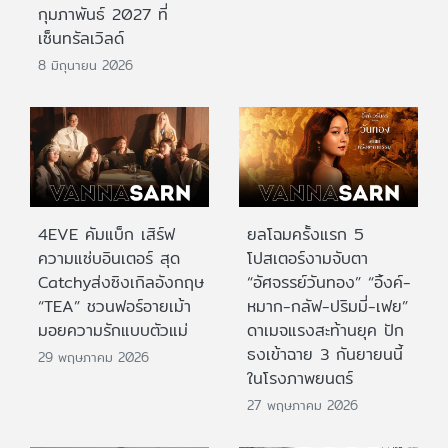
กุมภาพันธ์ 2027 ที่
เซ็นทรัลเวิลด์
8 มิถุนายน 2026
4EVE คัมแบ็ก เสิร์ฟ
ยลโฉมครั้งแรก 5
ความแซ่บอินเตอร์ สุด
โปสเตอร์งามจับตา
Catchyส่งซิงเกิลอังกฤษ
“อัศจรรย์วันทอง” “อิ้งค์-
“TEA” ชวนฟอร์อายเม้า
หมาก-กลัฟ-ปริมมี่-เฟย”
มอยความรักแบบตัวแม่
ดาเมจแรงสะท้านยุค ปัก
ธงเข้าฉาย 3 กันยายนนี้
29 พฤษภาคม 2026
ในโรงภาพยนตร์
27 พฤษภาคม 2026