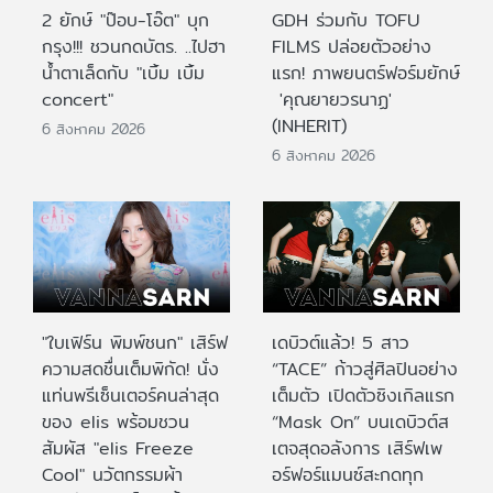
2 ยักษ์ "ป๊อบ-โอ๊ต" บุก
GDH ร่วมกับ TOFU
กรุง!!! ชวนกดบัตร. ..ไปฮา
FILMS ปล่อยตัวอย่าง
น้ำตาเล็ดกับ "เบิ้ม เบิ้ม
แรก! ภาพยนตร์ฟอร์มยักษ์
concert"
'คุณยายวรนาฏ'
(INHERIT)
6 สิงหาคม 2026
6 สิงหาคม 2026
"ใบเฟิร์น พิมพ์ชนก" เสิร์ฟ
เดบิวต์แล้ว! 5 สาว
ความสดชื่นเต็มพิกัด! นั่ง
“TACE” ก้าวสู่ศิลปินอย่าง
แท่นพรีเซ็นเตอร์คนล่าสุด
เต็มตัว เปิดตัวซิงเกิลแรก
ของ elis พร้อมชวน
“Mask On” บนเดบิวต์ส
สัมผัส "elis Freeze
เตจสุดอลังการ เสิร์ฟเพ
Cool" นวัตกรรมผ้า
อร์ฟอร์แมนซ์สะกดทุก