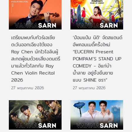
เตรียมพบกับทัวร์เอเชีย
‘ป๋อมแป๋ม นิติ’ จัดสแตนด์
ตะวันออกเฉียงใต้ของ
อัพคอมเมดี้ครั้งใหม่
Ray Chen นักไวโอลินผู้
“EUCERIN Present
สะกดผู้ชมด้วยเสียงดนตรี
POMPAM’S STAND UP
มาแล้วทั่วโลกกับ Ray
COMEDY - อิแก่บ้า
Chen Violin Recital
น้ำลาย อยู่ยั้งยืนยาย
2026
แบบ SHINE ชรา”
27 พฤษภาคม 2026
27 พฤษภาคม 2026