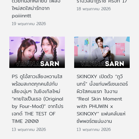
ด้วยกันอีกหลายปี เพลง
รางวัลนาฏราช ครั้งที่ 17
ใหม่สดใสน่ารักจาก
18 พฤษภาคม 2026
paiiinntt
19 พฤษภาคม 2026
PS ดูโอ้สาวเสียงหวานใส
SKINOXY เปิดตัว “ภูวิ
พร้อมสะกดทุกคนไปกับ
นทร์” นั่งแท่นพรีเซนเตอร์
เสียงนุ่มๆ ในซิงเกิลใหม่
ผิวใสคนแรก ในงาน
“หายใจเป็นเธอ (Original
“Real Skin Moment
by Four-Mod)” จากโปร
with PHUWIN x
เจกต์ THE TEST OF
SKINOXY” แฟนคลับแห่
TIME 2000
ซัพพอร์ตแน่นงาน
13 พฤษภาคม 2026
13 พฤษภาคม 2026