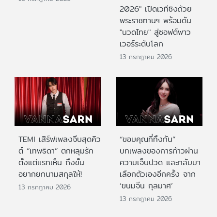
2026" เปิดเวทีชิงถ้วย
พระราชทานฯ พร้อมดัน
"นวดไทย" สู่ซอฟต์พาว
เวอร์ระดับโลก
13 กรกฎาคม 2026
TEMI เสิร์ฟเพลงจีบสุดคิว
“ขอบคุณที่ทิ้งกัน”
ต์ “เทพธิดา” ตกหลุมรัก
บทเพลงของการก้าวผ่าน
ตั้งแต่แรกเห็น ถึงขั้น
ความเจ็บปวด และกลับมา
อยากยกนามสกุลให้!
เลือกตัวเองอีกครั้ง จาก
‘ขนมจีน กุลมาศ’
13 กรกฎาคม 2026
13 กรกฎาคม 2026