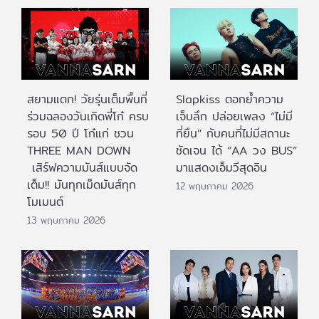
สยามแตก! วัยรุ่นเต็มพื้นที่
Slapkiss ตอกย้ำความ
ร่วมฉลองวันเกิดพี่โก๋ ครบ
เจ็บลึก ปล่อยเพลง “ไม่มี
รอบ 50 ปี โก๋แก่ ชวน
ที่ยืน” กับคนที่ไม่มีสถานะ
THREE MAN DOWN
ชัดเจน ได้ “AA วง BUS”
เสิร์ฟความมันส์แบบจัด
มาแสดงเอ็มวีสุดอิน
เต็ม!! มันทุกเม็ดมันส์ทุก
12 พฤษภาคม 2026
โมเมนต์
13 พฤษภาคม 2026