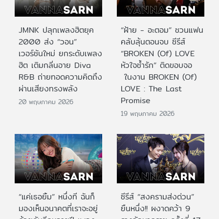
JMNK ปลุกเพลงฮิตยุค
“ฝ้าย - อะตอม” ชวนแฟน
2000 ส่ง “วอน”
คลับลุ้นตอนจบ ซีรีส์
เวอร์ชันใหม่ ยกระดับเพลง
“BROKEN (Of) LOVE
ฮิต เติมกลิ่นอาย Diva
หัวใจช้ำรัก” ติดขอบจอ
R&B ถ่ายทอดความคิดถึง
ในงาน BROKEN (Of)
ผ่านเสียงทรงพลัง
LOVE : The Last
Promise
20 พฤษภาคม 2026
19 พฤษภาคม 2026
“แค่เธอยิ้ม” หนึ่งที ฉันก็
ซีรีส์ “สงครามส่งด่วน”
มองเห็นอนาคตที่เราจะอยู่
ยืนหนึ่ง!! ผงาดคว้า 9