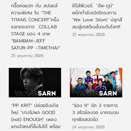
กรี๊ดคอแตก กับ สปอยล์
ซีรีส์ฟีเวอร์ "อัพ-ภูมิ"
ความพิเศษ ใน “THE
ผนึกกำลังเปิดโครงการ
TITANS CONCERT”ครั้ง
"We Love Silom" ปลุกสี
แรกของการ COLLAB
ลมสู่เดสติเนชั่นระดับโลก!!
STAGE ของ 4 เทพ
25 พฤษภาคม 2026
“BAMBAM-JEFF
SATUR-PP -TIMETHAI”
25 พฤษภาคม 2026
“PP KRIT” ปล่อยซิงเกิล
“ช่อง 9” จัด 3 รายการ
ใหม่ “เก่งไม่พอ GOOD
3 สไตล์ลงจอ มาครบจบ
(not) ENOUGH” เพลง
ทุกฟีลสปอร์ต
แทนใจคนที่ลืมไม่ได้ พร้อม
24 พฤษภาคม 2026