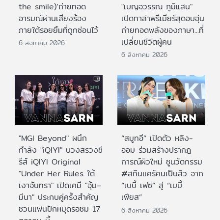
the smile)’ถ่ายทอด
"เบญจวรรณ ภูมิแสน"
อารมณ์ผ่านเสียงร้อง
เปิดกาล่าพรีเมียร์สุดอบอุ่น
ภายใต้รอยยิ้มที่ถูกซ่อนไว้
ถ่ายทอดพลังของภาษา...ที่
เปลี่ยนชีวิตผู้คน
6 สิงหาคม 2026
6 สิงหาคม 2026
"MGI Beyond" ผนึก
“สมูทอี” เปิดตัว หลิง-
กำลัง "iQIYI" บวงสรวงซี
ออม ร่วมสร้างปรากฎ
รีส์ iQIYI Original
การณ์ผิวใหม่ ชูนวัตกรรม
"Under Her Rules ใต้
#สกินแคร์คนเป็นสิว จาก
เงาจันทรา" เปิดเคมี "อุ้ม–
“เบบี้ เฟซ” สู่ “เบบี้
มีนา" ประกบคู่ครั้งสำคัญ
เฟียส”
ชวนแฟนปักหมุดรอชม 17
6 สิงหาคม 2026