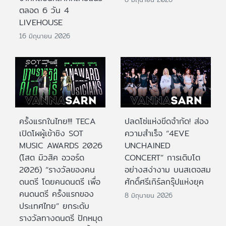
ตลอด 6 วัน 4
LIVEHOUSE
16 มิถุนายน 2026
ครั้งแรกในไทย!!! TECA
ปลดโซ่แห่งขีดจำกัด! ส่อง
เปิดโผผู้เข้าชิง SOT
ความสำเร็จ “4EVE
MUSIC AWARDS 2026
UNCHAINED
(โสต มิวสิค อวอร์ด
CONCERT” การเติบโต
2026) “รางวัลของคน
อย่างสง่างาม บนสเตจสม
ดนตรี โดยคนดนตรี เพื่อ
ศักดิ์ศรีเกิร์ลกรุ๊ปแห่งยุค
คนดนตรี ครั้งแรกของ
8 มิถุนายน 2026
ประเทศไทย” ยกระดับ
รางวัลทางดนตรี ปักหมุด