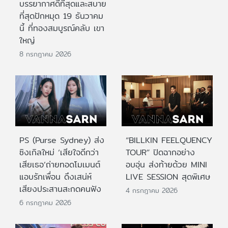
บรรยากาศดีที่สุดและสบาย
ที่สุดปักหมุด 19 ธันวาคม
นี้ ที่ทองสมบูรณ์คลับ เขา
ใหญ่
8 กรกฎาคม 2026
PS (Purse Sydney) ส่ง
“BILLKIN FEELQUENCY
ซิงเกิลใหม่ ‘เสียใจดีกว่า
TOUR” ปิดฉากอย่าง
เสียเธอ’ถ่ายทอดโมเมนต์
อบอุ่น ส่งท้ายด้วย MINI
แอบรักเพื่อน ดึงเสน่ห์
LIVE SESSION สุดพิเศษ
เสียงประสานสะกดคนฟัง
4 กรกฎาคม 2026
6 กรกฎาคม 2026