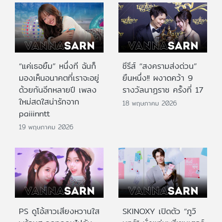
“แค่เธอยิ้ม” หนึ่งที ฉันก็
ซีรีส์ “สงครามส่งด่วน”
มองเห็นอนาคตที่เราจะอยู่
ยืนหนึ่ง!! ผงาดคว้า 9
ด้วยกันอีกหลายปี เพลง
รางวัลนาฏราช ครั้งที่ 17
ใหม่สดใสน่ารักจาก
18 พฤษภาคม 2026
paiiinntt
19 พฤษภาคม 2026
PS ดูโอ้สาวเสียงหวานใส
SKINOXY เปิดตัว “ภูวิ