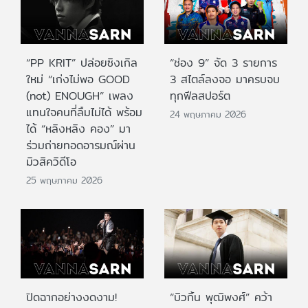
“PP KRIT” ปล่อยซิงเกิล
“ช่อง 9” จัด 3 รายการ
ใหม่ “เก่งไม่พอ GOOD
3 สไตล์ลงจอ มาครบจบ
(not) ENOUGH” เพลง
ทุกฟีลสปอร์ต
แทนใจคนที่ลืมไม่ได้ พร้อม
24 พฤษภาคม 2026
ได้ “หลิงหลิง คอง” มา
ร่วมถ่ายทอดอารมณ์ผ่าน
มิวสิควิดีโอ
25 พฤษภาคม 2026
ปิดฉากอย่างงดงาม!
“บิวกิ้น พุฒิพงศ์” คว้า