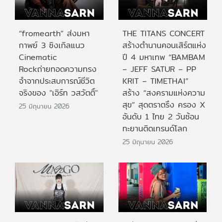
“fromearth” ส่งมหา
THE TITANS CONCERT
กาพย์ 3 ซิงเกิลแนว
สร้างตำนานคอนเสิร์ตแห่ง
Cinematic
ปี 4 มหาเทพ “BAMBAM
Rockถ่ายทอดความทรง
– JEFF SATUR – PP
จำจากประสบการณ์ชีวิต
KRIT – TIMETHAI”
จริงของ "เอิร์ท วสวัตติ์"
สร้าง “สงครามแห่งความ
สุข” สุดตราตรึง ครอง X
25 มิถุนายน 2026
อันดับ 1 ไทย 2 วันซ้อน
ทะยานติดเทรนด์โลก
25 มิถุนายน 2026