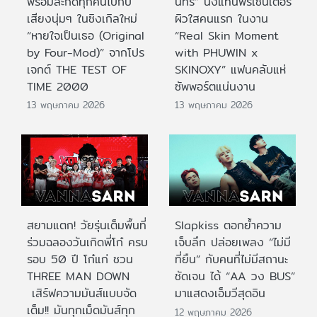
พร้อมสะกดทุกคนไปกับ
นทร์” นั่งแท่นพรีเซนเตอร์
เสียงนุ่มๆ ในซิงเกิลใหม่
ผิวใสคนแรก ในงาน
“หายใจเป็นเธอ (Original
“Real Skin Moment
by Four-Mod)” จากโปร
with PHUWIN x
เจกต์ THE TEST OF
SKINOXY” แฟนคลับแห่
TIME 2000
ซัพพอร์ตแน่นงาน
13 พฤษภาคม 2026
13 พฤษภาคม 2026
สยามแตก! วัยรุ่นเต็มพื้นที่
Slapkiss ตอกย้ำความ
ร่วมฉลองวันเกิดพี่โก๋ ครบ
เจ็บลึก ปล่อยเพลง “ไม่มี
รอบ 50 ปี โก๋แก่ ชวน
ที่ยืน” กับคนที่ไม่มีสถานะ
THREE MAN DOWN
ชัดเจน ได้ “AA วง BUS”
เสิร์ฟความมันส์แบบจัด
มาแสดงเอ็มวีสุดอิน
เต็ม!! มันทุกเม็ดมันส์ทุก
12 พฤษภาคม 2026