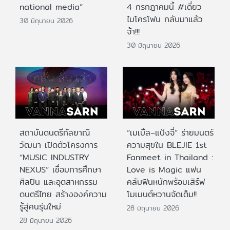
national media”
4 กรกฎาคมนี้ #เดี่ยว
ไมโครโฟน กลับมาแล้ว
30 มิถุนายน 2026
จ้า!!!
30 มิถุนายน 2026
สถาบันดนตรีกัลยาณิ
“เมเบิ้ล–แป้งจี่” ร่ายมนตร์
วัฒนา เปิดตัวโครงการ
ความสุขใน BLEJIE 1st
“MUSIC INDUSTRY
Fanmeet in Thailand :
NEXUS” เชื่อมการศึกษา
Love is Magic แฟน
ศิลปิน และอุตสาหกรรม
คลับฟินหนักพร้อมเสิร์ฟ
ดนตรีไทย สร้างองค์ความ
โมเมนต์หวานจัดเต็ม!!
รู้สู่คนรุ่นใหม่
28 มิถุนายน 2026
28 มิถุนายน 2026