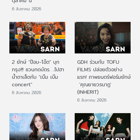
ตุลาคม นี้
6 สิงหาคม 2026
2 ยักษ์ "ป๊อบ-โอ๊ต" บุก
GDH ร่วมกับ TOFU
กรุง!!! ชวนกดบัตร. ..ไปฮา
FILMS ปล่อยตัวอย่าง
น้ำตาเล็ดกับ "เบิ้ม เบิ้ม
แรก! ภาพยนตร์ฟอร์มยักษ์
concert"
'คุณยายวรนาฏ'
(INHERIT)
6 สิงหาคม 2026
6 สิงหาคม 2026