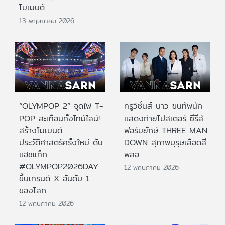
โมเมนต์
13 พฤษภาคม 2026
“OLYMPOP 2” จุดไฟ T-
ทรูวิชั่นส์ นาว ขนทัพนัก
POP สะเทือนทั้งไทม์ไลน์!
แสดงถ่ายโปสเตอร์ ซีรีส์
สร้างโมเมนต์
ฟอร์มยักษ์ THREE MAN
ประวัติศาสตร์ครั้งใหม่ ดัน
DOWN สุภาพบุรุษเลือดสี
แฮชแท็ก
พลอ
#OLYMPOP2026DAY
12 พฤษภาคม 2026
ขึ้นเทรนด์ X อันดับ 1
ของโลก
12 พฤษภาคม 2026