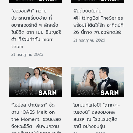
“ขอวอนฟ้า” ความ
ฟินตัวบิดไปกับ
ปรารถนาเรียบง่าย ที่
#HittingBallTheSeries
อยากเจอรักดี ๆ สักครั้ง
พร้อมให้ติดให้รัก อาทิตย์ที่
ในชีวิต จาก เนย ซินญอริ
26 นี้ทาง #ช่อง9กด30
ต้า ที่ร่วมทำกับ marr
21 กรกฎาคม 2026
team
21 กรกฎาคม 2026
“โอปอล์ ปาณิสรา” จัด
โมเมนท์แห่งปี! “ญาญ่า-
งาน ‘OABS Melt on
ณเดชน์” ฉลองมงคล
the Moment’ ชวนชะลอ
สมรส ณ โรงแรมดุสิต
จังหวะชีวิต ค้นพบความ
ธานี อย่างอบอุ่น