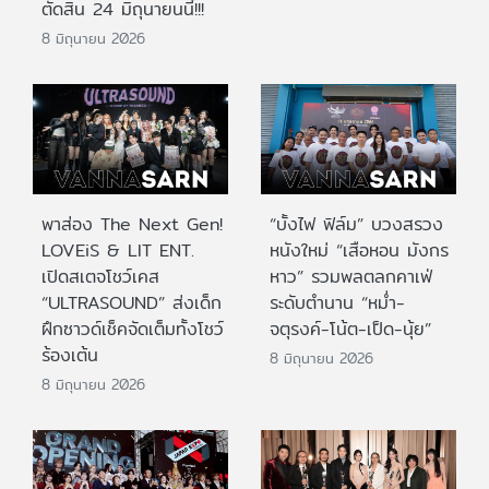
ตัดสิน 24 มิถุนายนนี้!!!
8 มิถุนายน 2026
พาส่อง The Next Gen!
“บั้งไฟ ฟิล์ม” บวงสรวง
LOVEiS & LIT ENT.
หนังใหม่ “เสือหอน มังกร
เปิดสเตจโชว์เคส
หาว” รวมพลตลกคาเฟ่
“ULTRASOUND” ส่งเด็ก
ระดับตำนาน “หม่ำ-
ฝึกซาวด์เช็คจัดเต็มทั้งโชว์
จตุรงค์-โน้ต-เป็ด-นุ้ย”
ร้องเต้น
8 มิถุนายน 2026
8 มิถุนายน 2026