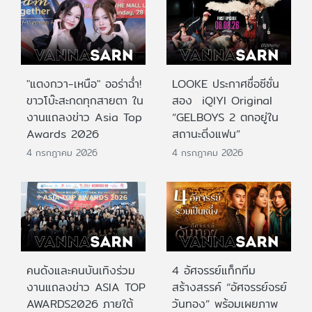
"แตงกวา-เหนือ" ออร่าฉ่ำ!
LOOKE ประกาศชื่อซีซั่น
ขาวโบ๊ะสะกดทุกสายตา ใน
สอง iQIYI Original
งานแถลงข่าว Asia Top
“GELBOYS 2 ตกอยู่ใน
Awards 2026
สถานะติ่งแฟน”
4 กรกฎาคม 2026
4 กรกฎาคม 2026
คนดังและคนบันเทิงร่วม
4 อัศจรรย์แท็กทีม
งานแถลงข่าว ASIA TOP
สร้างสรรค์ “อัศจรรย์จรย์
AWARDS2026 ภายใต้
วันทอง” พร้อมเผยภาพ