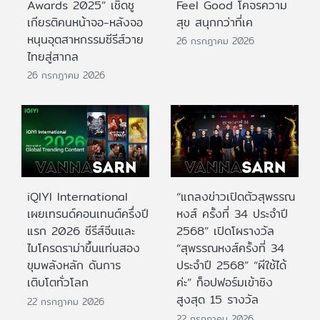
Awards 2025” เชิดชู
Feel Good โคจรความ
เกียรติคนหน้าจอ-หลังจอ
สุข สนุกกว่าที่เค
หนุนอุตสาหกรรมซีรีส์วาย
26 กรกฎาคม 2026
ไทยสู่สากล
26 กรกฎาคม 2026
iQIYI International
“แถลงข่าวเปิดตัวสุพรรณ
เผยเทรนด์คอนเทนต์ครึ่งปี
หงส์ ครั้งที่ 34 ประจำปี
แรก 2026 ซีรีส์จีนและ
2568” เปิดโผรางวัล
ไมโครดราม่าขึ้นแท่นสอง
“สุพรรณหงส์ครั้งที่ 34
ขุมพลังหลัก ดันการ
ประจำปี 2568” “ผีใช้ได้
เติบโตทั่วโลก
ค่ะ” ท็อปฟอร์มเข้าชิง
สูงสุด 15 รางวัล
22 กรกฎาคม 2026
22 กรกฎาคม 2026