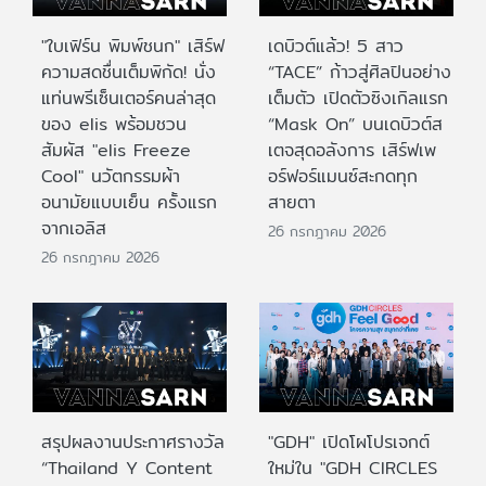
"ใบเฟิร์น พิมพ์ชนก" เสิร์ฟ
เดบิวต์แล้ว! 5 สาว
ความสดชื่นเต็มพิกัด! นั่ง
“TACE” ก้าวสู่ศิลปินอย่าง
แท่นพรีเซ็นเตอร์คนล่าสุด
เต็มตัว เปิดตัวซิงเกิลแรก
ของ elis พร้อมชวน
“Mask On” บนเดบิวต์ส
สัมผัส "elis Freeze
เตจสุดอลังการ เสิร์ฟเพ
Cool" นวัตกรรมผ้า
อร์ฟอร์แมนซ์สะกดทุก
อนามัยแบบเย็น ครั้งแรก
สายตา
จากเอลิส
26 กรกฎาคม 2026
26 กรกฎาคม 2026
สรุปผลงานประกาศรางวัล
"GDH" เปิดโผโปรเจกต์
“Thailand Y Content
ใหม่ใน "GDH CIRCLES