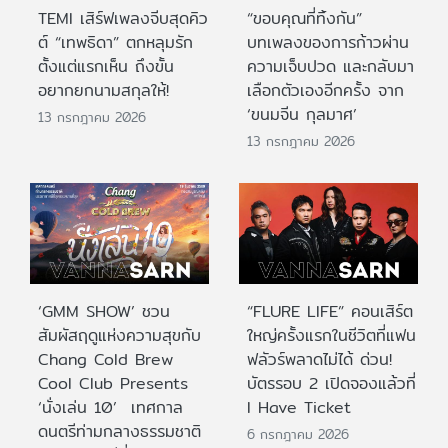
TEMI เสิร์ฟเพลงจีบสุดคิว
“ขอบคุณที่ทิ้งกัน”
ต์ “เทพธิดา” ตกหลุมรัก
บทเพลงของการก้าวผ่าน
ตั้งแต่แรกเห็น ถึงขั้น
ความเจ็บปวด และกลับมา
อยากยกนามสกุลให้!
เลือกตัวเองอีกครั้ง จาก
‘ขนมจีน กุลมาศ’
13 กรกฎาคม 2026
13 กรกฎาคม 2026
‘GMM SHOW’ ชวน
“FLURE LIFE” คอนเสิร์ต
สัมผัสฤดูแห่งความสุขกับ
ใหญ่ครั้งแรกในชีวิตที่แฟน
Chang Cold Brew
ฟลัวร์พลาดไม่ได้ ด่วน!
Cool Club Presents
บัตรรอบ 2 เปิดจองแล้วที่
‘นั่งเล่น 10’ เทศกาล
I Have Ticket
ดนตรีท่ามกลางธรรมชาติ
6 กรกฎาคม 2026