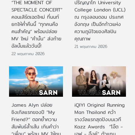
“THE MOMENT OF
ปริญญาโท University
SPECTACLE CONCERT”
College London (UCL)
คอนเสิร์ตเฉดใหม่ ที่นนท์
ณ กรุงลอนดอน ประเทศ
ยกให้ค่ำคืนนี้ “ทุกคนคือ
อังกฤษ เป็นอีกก้าวแห่ง
คนสำคัญ” พร้อมปล่อย
ความภูมิใจของศิลปิน
MV ใหม่ “คำนั้น” ส่งท้าย
คุณภาพ
อัลบั้มแล้ววันนี้!
21 พฤษภาคม 2026
22 พฤษภาคม 2026
James Alyn ปล่อย
iQIYI Original Running
ซิงเกิลแรกของปี “My
Man Thailand คว้า
Friend?” ตอกย้ำความ
รางวัลแรกสุดปังบนเวที
สัมพันธ์ล้ำเส้น เกินคำว่า
Kazz Awards “โอ๊ต -
“เพื่อน” พร้อม MV ให้ชม
เจฟ - อิ้งค์” ตัวแทน