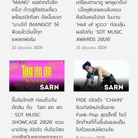
“MANG” ขอฝากตัวอีก
เตรียมตามาดู พกหูมาติ่ง!
ครั้ง! ก้าวสู่ศิลปินเดี่ยว
เงี่ยหูฟังเพลงลับของ
พร้อมเปิดโลก อัลบั้มแรก
ศิลปินคนโปรด ในงาน
“มางโก้ (MANGO)” ให้
‘Hall of หูววว’ ก่อนลุ้น
ฟังแล้ววันนี้ทุก
ผลไปกับ ‘SOT MUSIC
แพลตฟอร์ม
AWARDS 2026’
22 มิถุนายน 2026
21 มิถุนายน 2026
ขึ้นอินโทร!!! ก่อนถึงวัน
PIDE เปิดตัว “CHAIN”
ตัดสิน กับ 'โสต สด สด
ซิงเกิลใหม่กลิ่นอาย
: SOT MUSIC
Funk-Pop สุดเซ็กซี่ โชว์
SHOWCASE 2026' ชวน
อีกด้านที่ทั้งขี้เล่นและเต็ม
มาเปิดหู เปิดใจ กับโชว์สด
ไปด้วยเสน่ห์ชวนโย
จากศิลปินหลากหลายแนว
8 มิถุนายน 2026