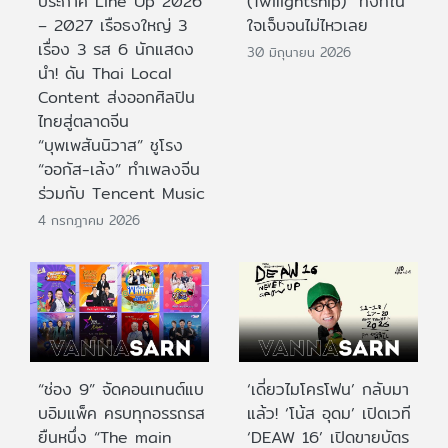
ประกาศ Line Up 2026
(Twilightship)” ทั้งที่ใน
– 2027 เรือธงใหญ่ 3
ใจเจ็บจนไม่ไหวเลย
เรื่อง 3 รส 6 นักแสดง
30 มิถุนายน 2026
นำ! ดัน Thai Local
Content ส่งออกศิลปิน
ไทยสู่ตลาดจีน
“บุพเพสันนิวาส” ชูโรง
“ออกัส-เล้ง” ทำเพลงจีน
ร่วมกับ Tencent Music
4 กรกฎาคม 2026
“ช่อง 9” จัดคอนเทนต์แบ
‘เดี่ยวไมโครโฟน’ กลับมา
บอิมแพ็ค ครบทุกอรรถรส
แล้ว! ‘โน้ส อุดม’ เปิดเวที
ยืนหนึ่ง “The main
‘DEAW 16’ เปิดขายบัตร