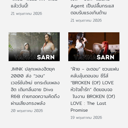
แล้ววันนี้!
Agent เป็นปลื้มกระแส
ตอบรับแรงเกินต้าน
21 พฤษภาคม 2026
21 พฤษภาคม 2026
JMNK ปลุกเพลงฮิตยุค
“ฝ้าย - อะตอม” ชวนแฟน
2000 ส่ง “วอน”
คลับลุ้นตอนจบ ซีรีส์
เวอร์ชันใหม่ ยกระดับเพลง
“BROKEN (Of) LOVE
ฮิต เติมกลิ่นอาย Diva
หัวใจช้ำรัก” ติดขอบจอ
R&B ถ่ายทอดความคิดถึง
ในงาน BROKEN (Of)
ผ่านเสียงทรงพลัง
LOVE : The Last
Promise
20 พฤษภาคม 2026
19 พฤษภาคม 2026