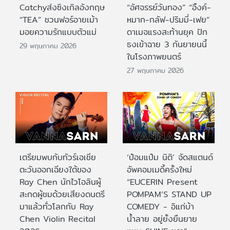
Catchyส่งซิงเกิลอังกฤษ
“อัศจรรย์วันทอง” “อิ้งค์-
“TEA” ชวนฟอร์อายเม้า
หมาก-กลัฟ-ปริมมี่-เฟย”
มอยความรักแบบตัวแม่
ดาเมจแรงสะท้านยุค ปัก
ธงเข้าฉาย 3 กันยายนนี้
29 พฤษภาคม 2026
ในโรงภาพยนตร์
27 พฤษภาคม 2026
เตรียมพบกับทัวร์เอเชีย
‘ป๋อมแป๋ม นิติ’ จัดสแตนด์
ตะวันออกเฉียงใต้ของ
อัพคอมเมดี้ครั้งใหม่
Ray Chen นักไวโอลินผู้
“EUCERIN Present
สะกดผู้ชมด้วยเสียงดนตรี
POMPAM’S STAND UP
มาแล้วทั่วโลกกับ Ray
COMEDY - อิแก่บ้า
Chen Violin Recital
น้ำลาย อยู่ยั้งยืนยาย