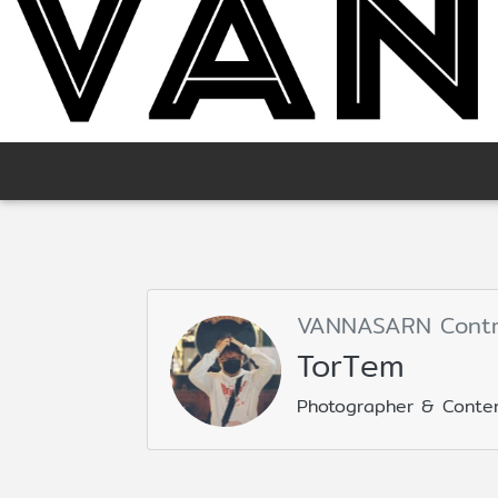
VANNASARN Contr
TorTem
Photographer & Conte