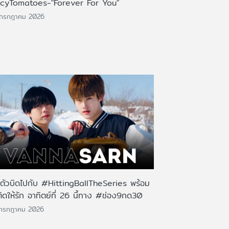
icyTomatoes-"Forever For You"
 กรกฎาคม 2026
นตัวบิดไปกับ #HittingBallTheSeries พร้อม
ติดให้รัก อาทิตย์ที่ 26 นี้ทาง #ช่อง9กด30
 กรกฎาคม 2026