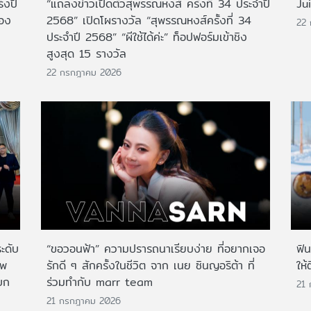
่งปี
“แถลงข่าวเปิดตัวสุพรรณหงส์ ครั้งที่ 34 ประจำปี
Ju
สอง
2568” เปิดโผรางวัล “สุพรรณหงส์ครั้งที่ 34
22
ประจำปี 2568” “ผีใช้ได้ค่ะ” ท็อปฟอร์มเข้าชิง
สูงสุด 15 รางวัล
22 กรกฎาคม 2026
ระดับ
“ขอวอนฟ้า” ความปรารถนาเรียบง่าย ที่อยากเจอ
ฟิ
าพ
รักดี ๆ สักครั้งในชีวิต จาก เนย ซินญอริต้า ที่
ให้
บก
ร่วมทำกับ marr team
21
21 กรกฎาคม 2026