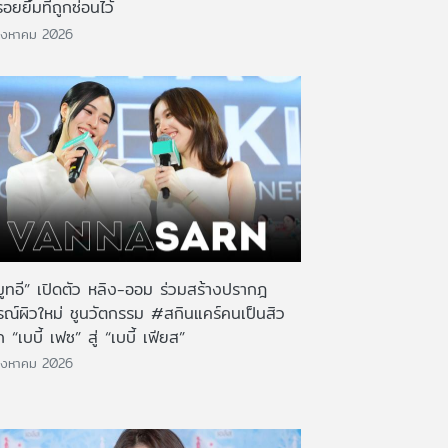
รอยยิ้มที่ถูกซ่อนไว้
ิงหาคม 2026
มูทอี” เปิดตัว หลิง-ออม ร่วมสร้างปรากฎ
รณ์ผิวใหม่ ชูนวัตกรรม #สกินแคร์คนเป็นสิว
 “เบบี้ เฟซ” สู่ “เบบี้ เฟียส”
ิงหาคม 2026