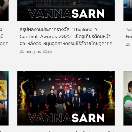
าง
สรุปผลงานประกาศรางวัล “Thailand Y
"G
บิ
Content Awards 2025” เชิดชูเกียรติคนหน้า
Fe
กดทุก
จอ-หลังจอ หนุนอุตสาหกรรมซีรีส์วายไทยสู่สากล
26
26 กรกฎาคม 2026