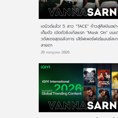
เดบิวต์แล้ว! 5 สาว “TACE” ก้าวสู่ศิลปินอย่
เต็มตัว เปิดตัวซิงเกิลแรก “Mask On” บนเด
วต์สเตจสุดอลังการ เสิร์ฟเพอร์ฟอร์แมนซ์สะ
สายตา
26 กรกฎาคม 2026