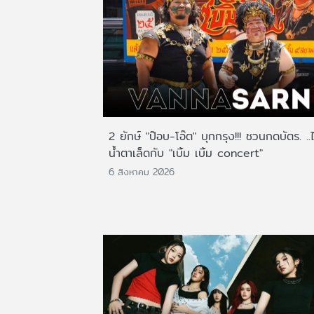
2 ยักษ์ "ป๊อบ-โอ๊ต" บุกกรุง!!! ชวนกดบัตร. ..
น้ำตาเล็ดกับ "เบิ้ม เบิ้ม concert"
6 สิงหาคม 2026