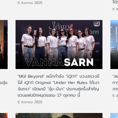
ใต้
6 สิงหาคม 2026
6 ส
"MGI Beyond" ผนึกกำลัง "iQIYI" บวงสรวงซี
“ส
บอุ่น
รีส์ iQIYI Original "Under Her Rules ใต้เงา
กา
จันทรา" เปิดเคมี "อุ้ม–มีนา" ประกบคู่ครั้งสำคัญ
จาก
ชวนแฟนปักหมุดรอชม 17 ตุลาคม นี้
6 ส
6 สิงหาคม 2026