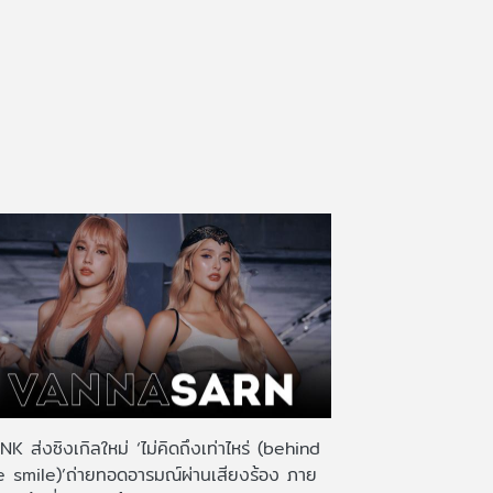
K ส่งซิงเกิลใหม่ ‘ไม่คิดถึงเท่าไหร่ (behind
e smile)’ถ่ายทอดอารมณ์ผ่านเสียงร้อง ภาย