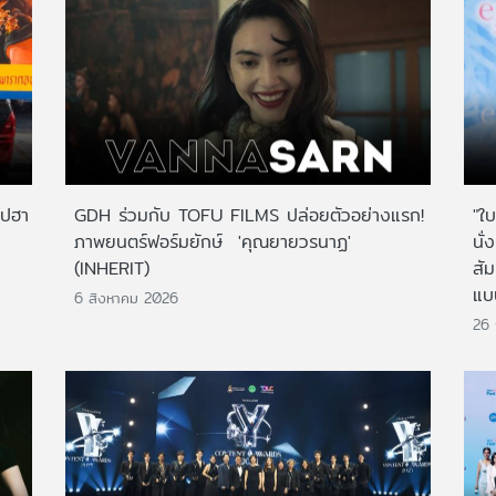
ไปฮา
GDH ร่วมกับ TOFU FILMS ปล่อยตัวอย่างแรก!
"ใบ
ภาพยนตร์ฟอร์มยักษ์ 'คุณยายวรนาฏ'
นั่
(INHERIT)
สั
แบ
6 สิงหาคม 2026
26