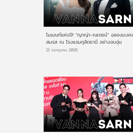
โมเมนท์แห่งปี! “ญาญ่า-ณเดชน์” ฉลองมงค
สมรส ณ โรงแรมดุสิตธานี อย่างอบอุ่น
21 กรกฎาคม 2026