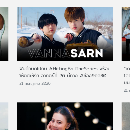
ฟินตัวบิดไปกับ #HittingBallTheSeries พร้อม
“เก
ให้ติดให้รัก อาทิตย์ที่ 26 นี้ทาง #ช่อง9กด30
โล
ยน
21 กรกฎาคม 2026
21