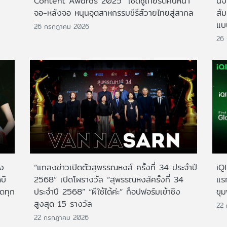
Content Awards 2025” เชิดชูเกียรติคนหน้า
นั่
จอ-หลังจอ หนุนอุตสาหกรรมซีรีส์วายไทยสู่สากล
สั
แบ
26 กรกฎาคม 2026
26
าง
“แถลงข่าวเปิดตัวสุพรรณหงส์ ครั้งที่ 34 ประจำปี
iQ
บิ
2568” เปิดโผรางวัล “สุพรรณหงส์ครั้งที่ 34
แร
กดทุก
ประจำปี 2568” “ผีใช้ได้ค่ะ” ท็อปฟอร์มเข้าชิง
ขุม
สูงสุด 15 รางวัล
22
22 กรกฎาคม 2026