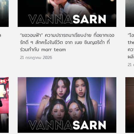
ล
“ขอวอนฟ้า” ความปรารถนาเรียบง่าย ที่อยากเจอ
“โ
รักดี ๆ สักครั้งในชีวิต จาก เนย ซินญอริต้า ที่
th
ร่วมทำกับ marr team
คว
ผล
21 กรกฎาคม 2026
21