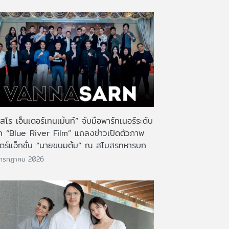
สโร เอ็นเตอร์เทนเม้นท์” จับมือพาร์ทเนอร์ระดับ
ก “Blue River Film” แถลงข่าวเปิดตัวภาพ
ตร์แอ็กชั่น “นายขนมต้ม” ณ สโมสรทหารบก
 กรกฎาคม 2026