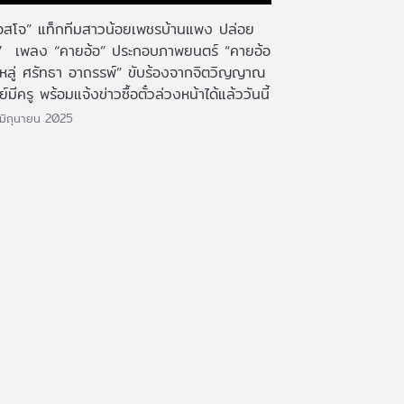
อสโจ” แท็กทีมสาวน้อยเพชรบ้านแพง ปล่อย
 เพลง “คายอ้อ” ประกอบภาพยนตร์ “คายอ้อ
หลู่ ศรัทธา อาถรรพ์” ขับร้องจากจิตวิญญาณ
ย์มีครู พร้อมแจ้งข่าวซื้อตั๋วล่วงหน้าได้แล้ววันนี้
มิถุนายน 2025