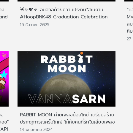
ของ
🌟✨💖🎉 อบอวลด้วยความประทับใจในงาน
“บ
land
#HoopBNK48 Graduation Celebration
MV
ลบ
15 ธันวาคม 2025
ศิษ
27 
อง
RABBIT MOON ค่ายเพลงน้องใหม่ เตรียมสร้าง
่สอง"
ปรากฏการณ์ครั้งใหญ่ ให้กับคนที่รักในเสียงเพลง
KAPI
14 พฤษภาคม 2024