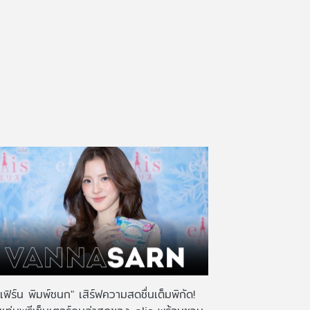
เฟิร์น พิมพ์ชนก" เสิร์ฟความสดชื่นเต็มพิกัด!