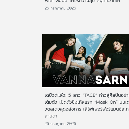
Feel Good โคจรความสุข สนุกกว่าที่เค
26 กรกฎาคม 2026
เดบิวต์แล้ว! 5 สาว “TACE” ก้าวสู่ศิลปินอย่
เต็มตัว เปิดตัวซิงเกิลแรก “Mask On” บนเด
วต์สเตจสุดอลังการ เสิร์ฟเพอร์ฟอร์แมนซ์สะ
สายตา
26 กรกฎาคม 2026