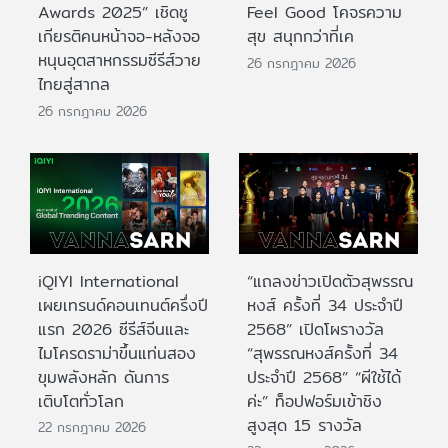
Awards 2025” เชิดชู
Feel Good โคจรความ
เกียรติคนหน้าจอ-หลังจอ
สุข สนุกกว่าที่เค
หนุนอุตสาหกรรมซีรีส์วาย
26 กรกฎาคม 2026
ไทยสู่สากล
26 กรกฎาคม 2026
iQIYI International
“แถลงข่าวเปิดตัวสุพรรณ
เผยเทรนด์คอนเทนต์ครึ่งปี
หงส์ ครั้งที่ 34 ประจำปี
แรก 2026 ซีรีส์จีนและ
2568” เปิดโผรางวัล
ไมโครดราม่าขึ้นแท่นสอง
“สุพรรณหงส์ครั้งที่ 34
ขุมพลังหลัก ดันการ
ประจำปี 2568” “ผีใช้ได้
เติบโตทั่วโลก
ค่ะ” ท็อปฟอร์มเข้าชิง
สูงสุด 15 รางวัล
22 กรกฎาคม 2026