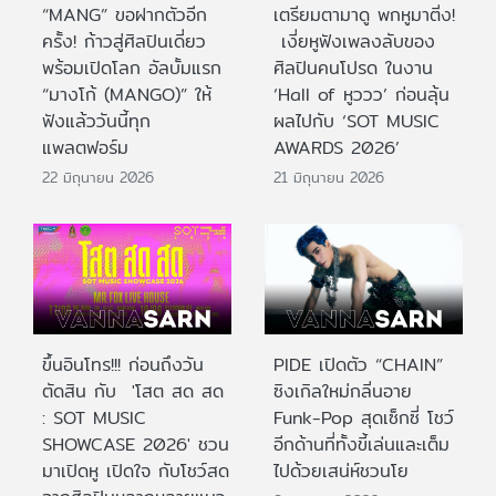
“MANG” ขอฝากตัวอีก
เตรียมตามาดู พกหูมาติ่ง!
ครั้ง! ก้าวสู่ศิลปินเดี่ยว
เงี่ยหูฟังเพลงลับของ
พร้อมเปิดโลก อัลบั้มแรก
ศิลปินคนโปรด ในงาน
“มางโก้ (MANGO)” ให้
‘Hall of หูววว’ ก่อนลุ้น
ฟังแล้ววันนี้ทุก
ผลไปกับ ‘SOT MUSIC
แพลตฟอร์ม
AWARDS 2026’
22 มิถุนายน 2026
21 มิถุนายน 2026
ขึ้นอินโทร!!! ก่อนถึงวัน
PIDE เปิดตัว “CHAIN”
ตัดสิน กับ 'โสต สด สด
ซิงเกิลใหม่กลิ่นอาย
: SOT MUSIC
Funk-Pop สุดเซ็กซี่ โชว์
SHOWCASE 2026' ชวน
อีกด้านที่ทั้งขี้เล่นและเต็ม
มาเปิดหู เปิดใจ กับโชว์สด
ไปด้วยเสน่ห์ชวนโย