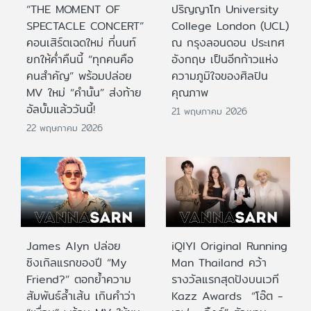
“THE MOMENT OF
ปริญญาโท University
SPECTACLE CONCERT”
College London (UCL)
คอนเสิร์ตเฉดใหม่ ที่นนท์
ณ กรุงลอนดอน ประเทศ
ยกให้ค่ำคืนนี้ “ทุกคนคือ
อังกฤษ เป็นอีกก้าวแห่ง
คนสำคัญ” พร้อมปล่อย
ความภูมิใจของศิลปิน
MV ใหม่ “คำนั้น” ส่งท้าย
คุณภาพ
อัลบั้มแล้ววันนี้!
21 พฤษภาคม 2026
22 พฤษภาคม 2026
James Alyn ปล่อย
iQIYI Original Running
ซิงเกิลแรกของปี “My
Man Thailand คว้า
Friend?” ตอกย้ำความ
รางวัลแรกสุดปังบนเวที
สัมพันธ์ล้ำเส้น เกินคำว่า
Kazz Awards “โอ๊ต -