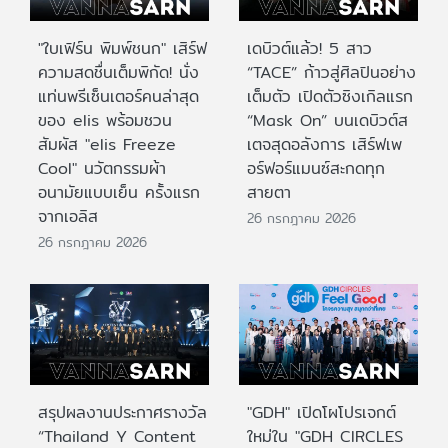
"ใบเฟิร์น พิมพ์ชนก" เสิร์ฟ
เดบิวต์แล้ว! 5 สาว
ความสดชื่นเต็มพิกัด! นั่ง
“TACE” ก้าวสู่ศิลปินอย่าง
แท่นพรีเซ็นเตอร์คนล่าสุด
เต็มตัว เปิดตัวซิงเกิลแรก
ของ elis พร้อมชวน
“Mask On” บนเดบิวต์ส
สัมผัส "elis Freeze
เตจสุดอลังการ เสิร์ฟเพ
Cool" นวัตกรรมผ้า
อร์ฟอร์แมนซ์สะกดทุก
อนามัยแบบเย็น ครั้งแรก
สายตา
จากเอลิส
26 กรกฎาคม 2026
26 กรกฎาคม 2026
สรุปผลงานประกาศรางวัล
"GDH" เปิดโผโปรเจกต์
“Thailand Y Content
ใหม่ใน "GDH CIRCLES