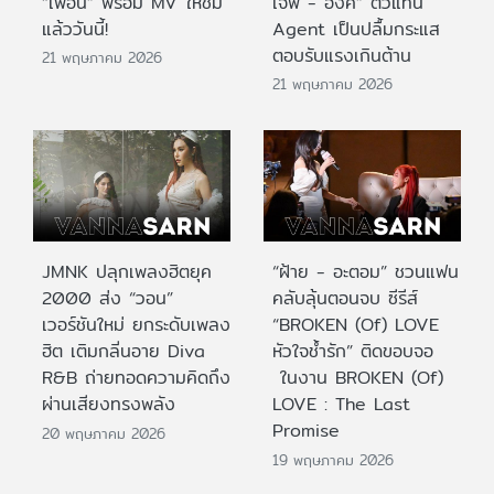
“เพื่อน” พร้อม MV ให้ชม
เจฟ - อิ้งค์” ตัวแทน
แล้ววันนี้!
Agent เป็นปลื้มกระแส
ตอบรับแรงเกินต้าน
21 พฤษภาคม 2026
21 พฤษภาคม 2026
JMNK ปลุกเพลงฮิตยุค
“ฝ้าย - อะตอม” ชวนแฟน
2000 ส่ง “วอน”
คลับลุ้นตอนจบ ซีรีส์
เวอร์ชันใหม่ ยกระดับเพลง
“BROKEN (Of) LOVE
ฮิต เติมกลิ่นอาย Diva
หัวใจช้ำรัก” ติดขอบจอ
R&B ถ่ายทอดความคิดถึง
ในงาน BROKEN (Of)
ผ่านเสียงทรงพลัง
LOVE : The Last
Promise
20 พฤษภาคม 2026
19 พฤษภาคม 2026