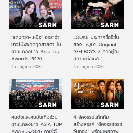
"แตงกวา-เหนือ" ออร่าฉ่ำ!
LOOKE ประกาศชื่อซีซั่น
ขาวโบ๊ะสะกดทุกสายตา ใน
สอง iQIYI Original
งานแถลงข่าว Asia Top
“GELBOYS 2 ตกอยู่ใน
Awards 2026
สถานะติ่งแฟน”
4 กรกฎาคม 2026
4 กรกฎาคม 2026
คนดังและคนบันเทิงร่วม
4 อัศจรรย์แท็กทีม
งานแถลงข่าว ASIA TOP
สร้างสรรค์ “อัศจรรย์จรย์
AWARDS2026 ภายใต้
วันทอง” พร้อมเผยภาพ