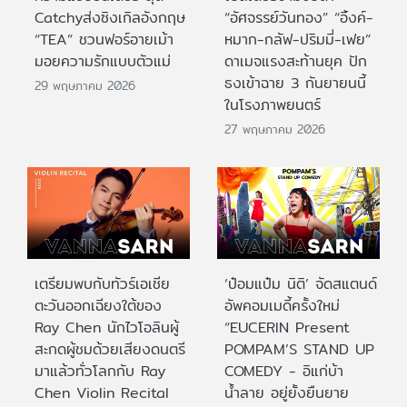
Catchyส่งซิงเกิลอังกฤษ
“อัศจรรย์วันทอง” “อิ้งค์-
“TEA” ชวนฟอร์อายเม้า
หมาก-กลัฟ-ปริมมี่-เฟย”
มอยความรักแบบตัวแม่
ดาเมจแรงสะท้านยุค ปัก
ธงเข้าฉาย 3 กันยายนนี้
29 พฤษภาคม 2026
ในโรงภาพยนตร์
27 พฤษภาคม 2026
เตรียมพบกับทัวร์เอเชีย
‘ป๋อมแป๋ม นิติ’ จัดสแตนด์
ตะวันออกเฉียงใต้ของ
อัพคอมเมดี้ครั้งใหม่
Ray Chen นักไวโอลินผู้
“EUCERIN Present
สะกดผู้ชมด้วยเสียงดนตรี
POMPAM’S STAND UP
มาแล้วทั่วโลกกับ Ray
COMEDY - อิแก่บ้า
Chen Violin Recital
น้ำลาย อยู่ยั้งยืนยาย