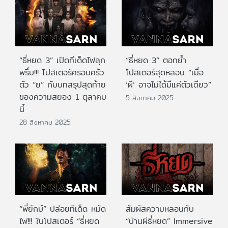
“ธี่หยด 3” เปิดทีเด็ดไฟลุก
“ธี่หยด 3” ตอกย้ำ
พรึ่บ!!! โปสเตอร์ครอบครัว
โปสเตอร์สุดหลอน “เมื่อ
ตัว “ย” กับบทสรุปสุดท้าย
‘ผี’ อาจไม่ได้มีแค่ตัวเดียว”
ของความสยอง 1 ตุลาคม
5 สิงหาคม 2025
นี้
28 สิงหาคม 2025
“พี่ยักษ์” ปล่อยทีเด็ด หมัด
สัมผัสความหลอนกับ
ไฟ!!! ในโปสเตอร์ “ธี่หยด
“บ้านผีธี่หยด” Immersive