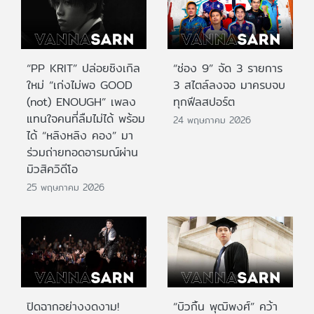
“PP KRIT” ปล่อยซิงเกิล
“ช่อง 9” จัด 3 รายการ
ใหม่ “เก่งไม่พอ GOOD
3 สไตล์ลงจอ มาครบจบ
(not) ENOUGH” เพลง
ทุกฟีลสปอร์ต
แทนใจคนที่ลืมไม่ได้ พร้อม
24 พฤษภาคม 2026
ได้ “หลิงหลิง คอง” มา
ร่วมถ่ายทอดอารมณ์ผ่าน
มิวสิควิดีโอ
25 พฤษภาคม 2026
ปิดฉากอย่างงดงาม!
“บิวกิ้น พุฒิพงศ์” คว้า