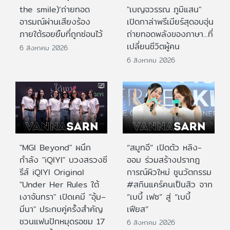
the smile)’ถ่ายทอด
"เบญจวรรณ ภูมิแสน"
อารมณ์ผ่านเสียงร้อง
เปิดกาล่าพรีเมียร์สุดอบอุ่น
ภายใต้รอยยิ้มที่ถูกซ่อนไว้
ถ่ายทอดพลังของภาษา...ที่
เปลี่ยนชีวิตผู้คน
6 สิงหาคม 2026
6 สิงหาคม 2026
"MGI Beyond" ผนึก
“สมูทอี” เปิดตัว หลิง-
กำลัง "iQIYI" บวงสรวงซี
ออม ร่วมสร้างปรากฎ
รีส์ iQIYI Original
การณ์ผิวใหม่ ชูนวัตกรรม
"Under Her Rules ใต้
#สกินแคร์คนเป็นสิว จาก
เงาจันทรา" เปิดเคมี "อุ้ม–
“เบบี้ เฟซ” สู่ “เบบี้
มีนา" ประกบคู่ครั้งสำคัญ
เฟียส”
ชวนแฟนปักหมุดรอชม 17
6 สิงหาคม 2026