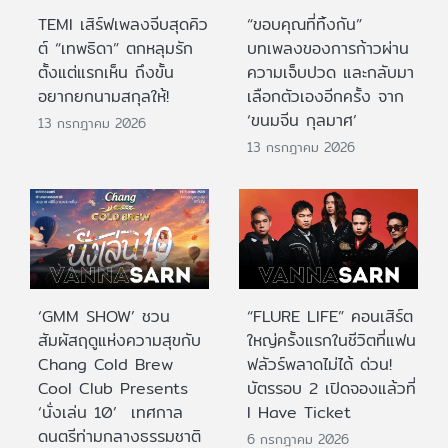
TEMI เสิร์ฟเพลงจีบสุดคิว
“ขอบคุณที่ทิ้งกัน”
ต์ “เทพธิดา” ตกหลุมรัก
บทเพลงของการก้าวผ่าน
ตั้งแต่แรกเห็น ถึงขั้น
ความเจ็บปวด และกลับมา
อยากยกนามสกุลให้!
เลือกตัวเองอีกครั้ง จาก
‘ขนมจีน กุลมาศ’
13 กรกฎาคม 2026
13 กรกฎาคม 2026
‘GMM SHOW’ ชวน
“FLURE LIFE” คอนเสิร์ต
สัมผัสฤดูแห่งความสุขกับ
ใหญ่ครั้งแรกในชีวิตที่แฟน
Chang Cold Brew
ฟลัวร์พลาดไม่ได้ ด่วน!
Cool Club Presents
บัตรรอบ 2 เปิดจองแล้วที่
‘นั่งเล่น 10’ เทศกาล
I Have Ticket
ดนตรีท่ามกลางธรรมชาติ
6 กรกฎาคม 2026