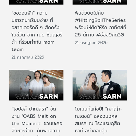
“ขอวอนฟ้า” ความ
ฟินตัวบิดไปกับ
ปรารถนาเรียบง่าย ที่
#HittingBallTheSeries
อยากเจอรักดี ๆ สักครั้ง
พร้อมให้ติดให้รัก อาทิตย์ที่
ในชีวิต จาก เนย ซินญอริ
26 นี้ทาง #ช่อง9กด30
ต้า ที่ร่วมทำกับ marr
21 กรกฎาคม 2026
team
21 กรกฎาคม 2026
“โอปอล์ ปาณิสรา” จัด
โมเมนท์แห่งปี! “ญาญ่า-
งาน ‘OABS Melt on
ณเดชน์” ฉลองมงคล
the Moment’ ชวนชะลอ
สมรส ณ โรงแรมดุสิต
จังหวะชีวิต ค้นพบความ
ธานี อย่างอบอุ่น