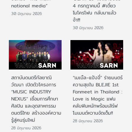
national media”
4 กรกฎาคมนี้ #เดี่ยว
ไมโครโฟน กลับมาแล้ว
30 มิถุนายน 2026
จ้า!!!
30 มิถุนายน 2026
สถาบันดนตรีกัลยาณิ
“เมเบิ้ล–แป้งจี่” ร่ายมนตร์
วัฒนา เปิดตัวโครงการ
ความสุขใน BLEJIE 1st
“MUSIC INDUSTRY
Fanmeet in Thailand :
NEXUS” เชื่อมการศึกษา
Love is Magic แฟน
ศิลปิน และอุตสาหกรรม
คลับฟินหนักพร้อมเสิร์ฟ
ดนตรีไทย สร้างองค์ความ
โมเมนต์หวานจัดเต็ม!!
รู้สู่คนรุ่นใหม่
28 มิถุนายน 2026
28 มิถุนายน 2026