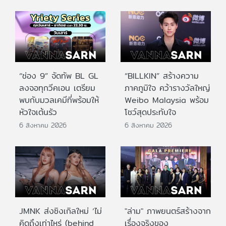
“ช่อง 9” จัดทัพ BL GL
“BILLKIN” สร้างความ
ลงจอทุกวีคเอน เตรียม
ภาคภูมิใจ คว้ารางวัลใหญ่
พบกับมวลเคมีที่พร้อมให้
Weibo Malaysia พร้อม
หัวใจเต้นรัว
โชว์สุดประทับใจ
6 สิงหาคม 2026
6 สิงหาคม 2026
JMNK ส่งซิงเกิลใหม่ ‘ไม่
"ล่าม" ภาพยนตร์สร้างจาก
คิดถึงเท่าไหร่ (behind
เรื่องจริงของ