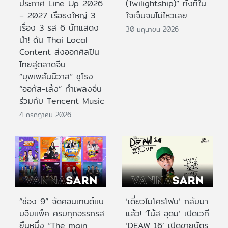
ประกาศ Line Up 2026
(Twilightship)” ทั้งที่ใน
– 2027 เรือธงใหญ่ 3
ใจเจ็บจนไม่ไหวเลย
เรื่อง 3 รส 6 นักแสดง
30 มิถุนายน 2026
นำ! ดัน Thai Local
Content ส่งออกศิลปิน
ไทยสู่ตลาดจีน
“บุพเพสันนิวาส” ชูโรง
“ออกัส-เล้ง” ทำเพลงจีน
ร่วมกับ Tencent Music
4 กรกฎาคม 2026
“ช่อง 9” จัดคอนเทนต์แบ
‘เดี่ยวไมโครโฟน’ กลับมา
บอิมแพ็ค ครบทุกอรรถรส
แล้ว! ‘โน้ส อุดม’ เปิดเวที
ยืนหนึ่ง “The main
‘DEAW 16’ เปิดขายบัตร