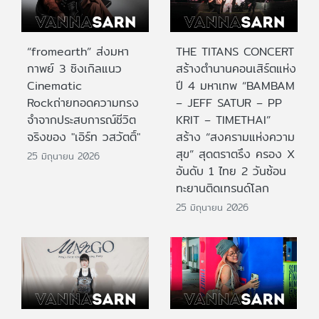
“fromearth” ส่งมหา
THE TITANS CONCERT
กาพย์ 3 ซิงเกิลแนว
สร้างตำนานคอนเสิร์ตแห่ง
Cinematic
ปี 4 มหาเทพ “BAMBAM
Rockถ่ายทอดความทรง
– JEFF SATUR – PP
จำจากประสบการณ์ชีวิต
KRIT – TIMETHAI”
จริงของ "เอิร์ท วสวัตติ์"
สร้าง “สงครามแห่งความ
สุข” สุดตราตรึง ครอง X
25 มิถุนายน 2026
อันดับ 1 ไทย 2 วันซ้อน
ทะยานติดเทรนด์โลก
25 มิถุนายน 2026