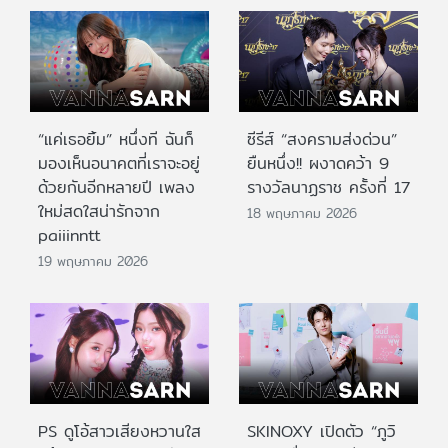
“แค่เธอยิ้ม” หนึ่งที ฉันก็
ซีรีส์ “สงครามส่งด่วน”
มองเห็นอนาคตที่เราจะอยู่
ยืนหนึ่ง!! ผงาดคว้า 9
ด้วยกันอีกหลายปี เพลง
รางวัลนาฏราช ครั้งที่ 17
ใหม่สดใสน่ารักจาก
18 พฤษภาคม 2026
paiiinntt
19 พฤษภาคม 2026
PS ดูโอ้สาวเสียงหวานใส
SKINOXY เปิดตัว “ภูวิ