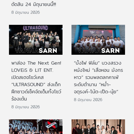
ตัดสิน 24 มิถุนายนนี้!!!
8 มิถุนายน 2026
พาส่อง The Next Gen!
“บั้งไฟ ฟิล์ม” บวงสรวง
LOVEiS & LIT ENT.
หนังใหม่ “เสือหอน มังกร
เปิดสเตจโชว์เคส
หาว” รวมพลตลกคาเฟ่
“ULTRASOUND” ส่งเด็ก
ระดับตำนาน “หม่ำ-
ฝึกซาวด์เช็คจัดเต็มทั้งโชว์
จตุรงค์-โน้ต-เป็ด-นุ้ย”
ร้องเต้น
8 มิถุนายน 2026
8 มิถุนายน 2026