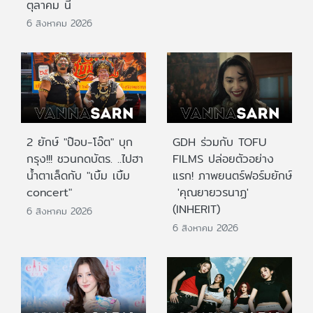
ตุลาคม นี้
6 สิงหาคม 2026
2 ยักษ์ "ป๊อบ-โอ๊ต" บุก
GDH ร่วมกับ TOFU
กรุง!!! ชวนกดบัตร. ..ไปฮา
FILMS ปล่อยตัวอย่าง
น้ำตาเล็ดกับ "เบิ้ม เบิ้ม
แรก! ภาพยนตร์ฟอร์มยักษ์
concert"
'คุณยายวรนาฏ'
(INHERIT)
6 สิงหาคม 2026
6 สิงหาคม 2026